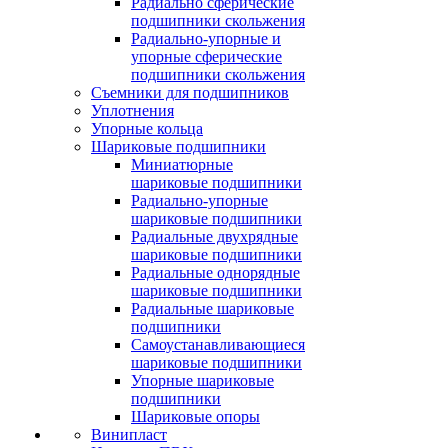
Радиально сферические
подшипники скольжения
Радиально-упорные и
упорные сферические
подшипники скольжения
Съемники для подшипников
Уплотнения
Упорные кольца
Шариковые подшипники
Миниатюрные
шариковые подшипники
Радиально-упорные
шариковые подшипники
Радиальные двухрядные
шариковые подшипники
Радиальные однорядные
шариковые подшипники
Радиальные шариковые
подшипники
Самоустанавливающиеся
шариковые подшипники
Упорные шариковые
подшипники
Шариковые опоры
Винипласт