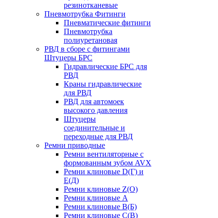
резинотканевые
Пневмотрубка Фитинги
Пневматические фитинги
Пневмотрубка
полиуретановая
РВД в сборе с фитингами
Штуцеры БРС
Гидравлические БРС для
РВД
Краны гидравлические
для РВД
РВД для автомоек
высокого давления
Штуцеры
соединительные и
переходные для РВД
Ремни приводные
Ремни вентиляторные с
формованным зубом AVX
Ремни клиновые D(Г) и
Е(Д)
Ремни клиновые Z(О)
Ремни клиновые А
Ремни клиновые В(Б)
Ремни клиновые С(В)