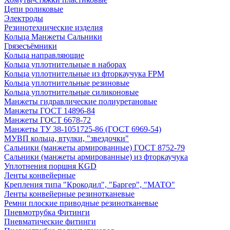
Цепи роликовые
Электроды
Резинотехнические изделия
Кольца Манжеты Сальники
Грязесъёмники
Кольца направляющие
Кольца уплотнительные в наборах
Кольца уплотнительные из фторкаучука FPM
Кольца уплотнительные резиновые
Кольца уплотнительные силиконовые
Манжеты гидравлические полиуретановые
Манжеты ГОСТ 14896-84
Манжеты ГОСТ 6678-72
Манжеты ТУ 38-1051725-86 (ГОСТ 6969-54)
МУВП кольца, втулки, "звездочки"
Сальники (манжеты армированные) ГОСТ 8752-79
Сальники (манжеты армированные) из фторкаучука
Уплотнения поршня KGD
Ленты конвейерные
Крепления типа "Крокодил", "Баргер", "МАТО"
Ленты конвейерные резинотканевые
Ремни плоские приводные резинотканевые
Пневмотрубка Фитинги
Пневматические фитинги