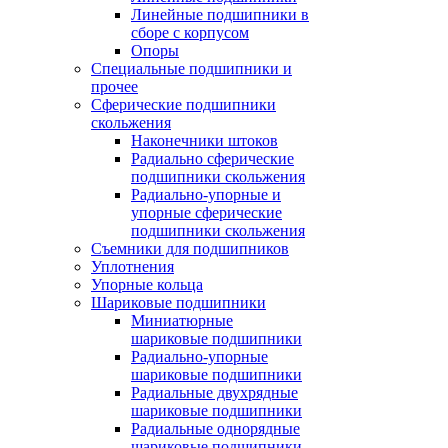
Линейные подшипники в
сборе с корпусом
Опоры
Специальные подшипники и
прочее
Сферические подшипники
скольжения
Наконечники штоков
Радиально сферические
подшипники скольжения
Радиально-упорные и
упорные сферические
подшипники скольжения
Съемники для подшипников
Уплотнения
Упорные кольца
Шариковые подшипники
Миниатюрные
шариковые подшипники
Радиально-упорные
шариковые подшипники
Радиальные двухрядные
шариковые подшипники
Радиальные однорядные
шариковые подшипники