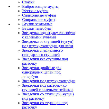
Смазки
Виброгасящие муфты
Жесткие муфты
Сильфонные муфты
Спиральные муфты
Втулки зажимные
Втулки тапербуш
Звездочка под втулку тапербуш
c калеными зубьями
Звездочка со ступицей (чугун)
под втулку тапербуш для цепи
Звездочка специального
стандарта со ступицей
Звездочки без ступицы под
расточку
Звездочки двойные для
однорядных цепей под
тапербуш
Звездочки под втулку тапербуш
Звездочки под расточку со
ступицей с калеными зубьями
Звездочки со ступицей (чугун)
под расточку
Звездочки со ступицей под
расточку