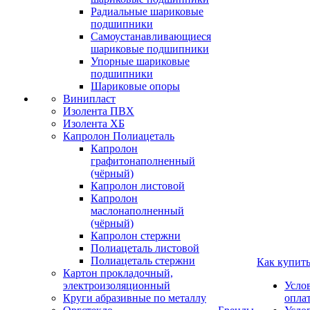
Радиальные шариковые
подшипники
Самоустанавливающиеся
шариковые подшипники
Упорные шариковые
подшипники
Шариковые опоры
Винипласт
Изолента ПВХ
Изолента ХБ
Капролон Полиацеталь
Капролон
графитонаполненный
(чёрный)
Капролон листовой
Капролон
маслонаполненный
(чёрный)
Капролон стержни
Полиацеталь листовой
Полиацеталь стержни
Как купит
Картон прокладочный,
электроизоляционный
Усло
Круги абразивные по металлу
опла