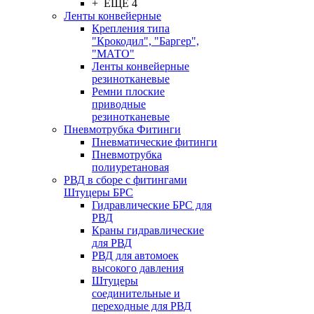
+ ЕЩЕ 4
Ленты конвейерные
Крепления типа
"Крокодил", "Баргер",
"МАТО"
Ленты конвейерные
резинотканевые
Ремни плоские
приводные
резинотканевые
Пневмотрубка Фитинги
Пневматические фитинги
Пневмотрубка
полиуретановая
РВД в сборе с фитингами
Штуцеры БРС
Гидравлические БРС для
РВД
Краны гидравлические
для РВД
РВД для автомоек
высокого давления
Штуцеры
соединительные и
переходные для РВД