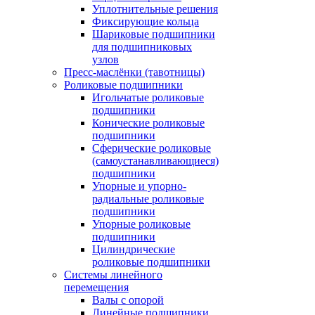
Уплотнительные решения
Фиксирующие кольца
Шариковые подшипники
для подшипниковых
узлов
Пресс-маслёнки (тавотницы)
Роликовые подшипники
Игольчатые роликовые
подшипники
Конические роликовые
подшипники
Сферические роликовые
(самоустанавливающиеся)
подшипники
Упорные и упорно-
радиальные роликовые
подшипники
Упорные роликовые
подшипники
Цилиндрические
роликовые подшипники
Системы линейного
перемещения
Валы с опорой
Линейные подшипники