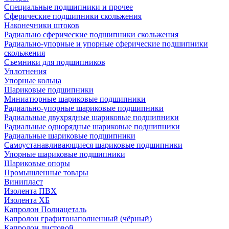
Специальные подшипники и прочее
Сферические подшипники скольжения
Наконечники штоков
Радиально сферические подшипники скольжения
Радиально-упорные и упорные сферические подшипники
скольжения
Съемники для подшипников
Уплотнения
Упорные кольца
Шариковые подшипники
Миниатюрные шариковые подшипники
Радиально-упорные шариковые подшипники
Радиальные двухрядные шариковые подшипники
Радиальные однорядные шариковые подшипники
Радиальные шариковые подшипники
Самоустанавливающиеся шариковые подшипники
Упорные шариковые подшипники
Шариковые опоры
Промышленные товары
Винипласт
Изолента ПВХ
Изолента ХБ
Капролон Полиацеталь
Капролон графитонаполненный (чёрный)
Капролон листовой