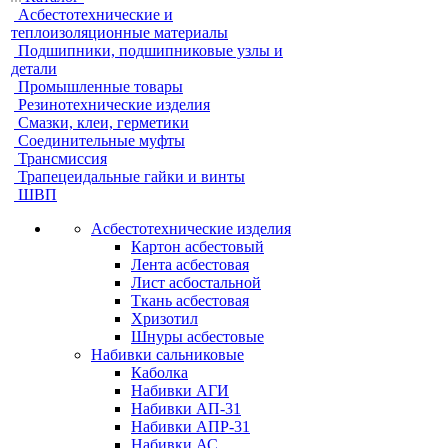
Асбестотехнические и
теплоизоляционные материалы
Подшипники, подшипниковые узлы и
детали
Промышленные товары
Резинотехнические изделия
Смазки, клеи, герметики
Соединительные муфты
Трансмиссия
Трапецеидальные гайки и винты
ШВП
Асбестотехнические изделия
Картон асбестовый
Лента асбестовая
Лист асбостальной
Ткань асбестовая
Хризотил
Шнуры асбестовые
Набивки сальниковые
Каболка
Набивки АГИ
Набивки АП-31
Набивки АПР-31
Набивки АС