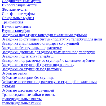
Соединительные муфты
Виброгасящие муфты
Жесткие муфты
Сильфонные муфты
Спиральные муфты
Трансмиссия
Втулки зажимные
Втулки тапербуш
Звездочка под втулку тапербуш c калеными зубьями
Звездочка со ступицей (чугун) под втулку тапербуш для цепи
Звездочка специального стандарта со ступицей
Звездочки без ступицы под расточку
Звездочки двойные для однорядных цепей под тапербуш
Звездочки под втулку тапербуш
Звездочки под расточку со ступицей с калеными зубьями
Звездочки со ступицей (чугун) под расточку
Звездочки со ступицей под расточку
Зубчатые рейки
Зубчатые шестерни без ступицы
Зубчатые шестерни под расточку со ступицей и калеными
зубьями
Зубчатые шестерни со ступицей
Трапецеидальные гайки и винты
трапецеидальные винты
трапецеидальные гайки