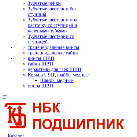
Зубчатые рейки
Зубчатые шестерни без
ступицы
Зубчатые шестерни под
расточку со ступицей и
калеными зубьями
Зубчатые шестерни со
ступицей
трапецеидальные винты
трапецеидальные гайки
винты ШВП
гайки ШВП
держатели для гаек ШВП
Кольца USIT, шайбы медные
Шайбы медные
опора ШВП
Каталог