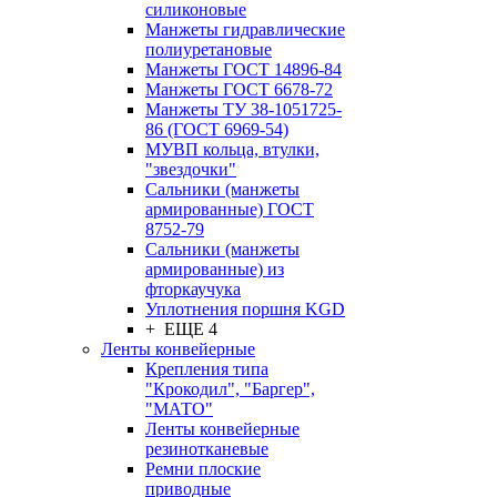
силиконовые
Манжеты гидравлические
полиуретановые
Манжеты ГОСТ 14896-84
Манжеты ГОСТ 6678-72
Манжеты ТУ 38-1051725-
86 (ГОСТ 6969-54)
МУВП кольца, втулки,
"звездочки"
Сальники (манжеты
армированные) ГОСТ
8752-79
Сальники (манжеты
армированные) из
фторкаучука
Уплотнения поршня KGD
+ ЕЩЕ 4
Ленты конвейерные
Крепления типа
"Крокодил", "Баргер",
"МАТО"
Ленты конвейерные
резинотканевые
Ремни плоские
приводные