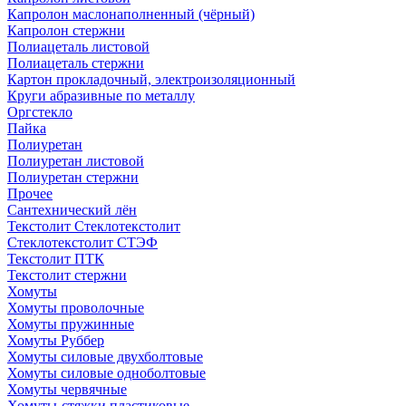
Капролон маслонаполненный (чёрный)
Капролон стержни
Полиацеталь листовой
Полиацеталь стержни
Картон прокладочный, электроизоляционный
Круги абразивные по металлу
Оргстекло
Пайка
Полиуретан
Полиуретан листовой
Полиуретан стержни
Прочее
Сантехнический лён
Текстолит Стеклотекстолит
Стеклотекстолит СТЭФ
Текстолит ПТК
Текстолит стержни
Хомуты
Хомуты проволочные
Хомуты пружинные
Хомуты Руббер
Хомуты силовые двухболтовые
Хомуты силовые одноболтовые
Хомуты червячные
Хомуты-стяжки пластиковые