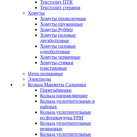
Текстолит ПТК
Текстолит стержни
Хомуты
Хомуты проволочные
Хомуты пружинные
Хомуты Руббер
Хомуты силовые
двухболтовые
Хомуты силовые
одноболтовые
Хомуты червячные
Хомуты-стяжки
пластиковые
Цепи роликовые
Электроды
Кольца Манжеты Сальники
Грязесъёмники
Кольца направляющие
Кольца уплотнительные в
наборах
Кольца уплотнительные
из фторкаучука FPM
Кольца уплотнительные
резиновые
Кольца уплотнительные