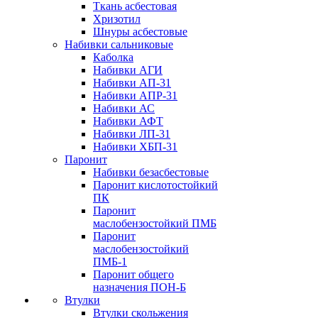
Ткань асбестовая
Хризотил
Шнуры асбестовые
Набивки сальниковые
Каболка
Набивки АГИ
Набивки АП-31
Набивки АПР-31
Набивки АС
Набивки АФТ
Набивки ЛП-31
Набивки ХБП-31
Паронит
Набивки безасбестовые
Паронит кислотостойкий
ПК
Паронит
маслобензостойкий ПМБ
Паронит
маслобензостойкий
ПМБ-1
Паронит общего
назначения ПОН-Б
Втулки
Втулки скольжения