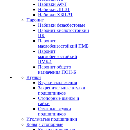
Набивки АФТ
Набивки ЛП-31
Набивки ХБП-31
Паронит
Набивки безасбестовые
Паронит кислотостойкий
ПК
Паронит
маслобензостойкий ПМБ
Паронит
маслобензостойкий
ПМБ-1
Паронит общего
назначения ПОН-Б
Втулки
Втулки скольжения
Закрепительные втулки
подшипников
Стопорные шайбы и
гайки
Стяжные втулки
подшипников
Игольчатые подшипники
Кольца стопорные
Кольца стопорные