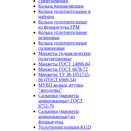
Грязесъёмники
Кольца направляющие
Кольца уплотнительные в
наборах
Кольца уплотнительные
из фторкаучука FPM
Кольца уплотнительные
резиновые
Кольца уплотнительные
силиконовые
Манжеты гидравлические
полиуретановые
Манжеты ГОСТ 14896-84
Манжеты ГОСТ 6678-72
Манжеты ТУ 38-1051725-
86 (ГОСТ 6969-54)
МУВП кольца, втулки,
"звездочки"
Сальники (манжеты
армированные) ГОСТ
8752-79
Сальники (манжеты
армированные) из
фторкаучука
Уплотнения поршня KGD