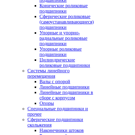
подшипники
Конические роликовые
подшипники
Сферические роликовые
(самоустанавливающиеся)
подшипники
Упорные и упорно-
радиальные роликовые
подшипники
Упорные роликовые
подшипники
Цилиндрические
роликовые подшипники
Системы линейного
перемещения
Валы с опорой
Линейные подшипники
Линейные подшипники в
сборе с корпусом
Опоры
Специальные подшипники и
прочее
Сферические подшипники
скольжения
Наконечники штоков