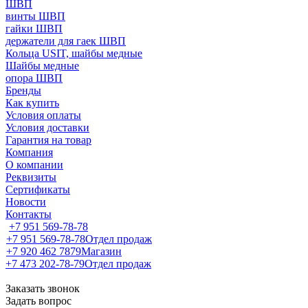
ШВП
винты ШВП
гайки ШВП
держатели для гаек ШВП
Кольца USIT, шайбы медные
Шайбы медные
опора ШВП
Бренды
Как купить
Условия оплаты
Условия доставки
Гарантия на товар
Компания
О компании
Реквизиты
Сертификаты
Новости
Контакты
+7 951 569-78-78
+7 951 569-78-78
Отдел продаж
+7 920 462 7879
Магазин
+7 473 202-78-79
Отдел продаж
Заказать звонок
Задать вопрос