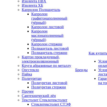
Изолента ПВХ
Изолента ХБ
Капролон Полиацеталь
Капролон
графитонаполненный
(чёрный)
Капролон листовой
Капролон
маслонаполненный
(чёрный)
Капролон стержни
Полиацеталь листовой
Полиацеталь стержни
Как купит
Картон прокладочный,
электроизоляционный
Усло
Круги абразивные по металлу
опла
Оргстекло
Бренды
Усло
Пайка
дост
Полиуретан
Гара
Полиуретан листовой
на то
Полиуретан стержни
Прочее
Сантехнический лён
Текстолит Стеклотекстолит
Стеклотекстолит СТЭФ