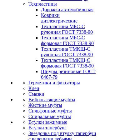
Техпластины
Дорожка автомобильная
Коврики
диэлектрические
Техпластина МБС-С
рулонная ГОСТ 7338-90
Техпластина МБС-С
формовая ГОСТ 7338-90
Техпластина ТМКЩ-С
рулонная ГОСТ 7338-90
Техпластина ТМКЩ-С
формовая ГОСТ 7338-90
Шнуры резиновые ГОСТ
6467-79
Герметики и фиксаторы
Клеи
Смазки
Виброгасящие муфты
Жесткие муфты
Сильфонные муфты
Спиральные муфты
Втулки зажимные
Втулки тапербуш
Звездочка под втулку тапербуш
c калеными зубьями