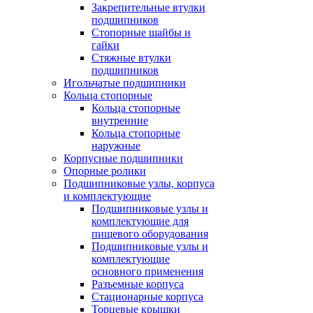
Закрепительные втулки
подшипников
Стопорные шайбы и
гайки
Стяжные втулки
подшипников
Игольчатые подшипники
Кольца стопорные
Кольца стопорные
внутренние
Кольца стопорные
наружные
Корпусные подшипники
Опорные ролики
Подшипниковые узлы, корпуса
и комплектующие
Подшипниковые узлы и
комплектующие для
пищевого оборудования
Подшипниковые узлы и
комплектующие
основного применения
Разъемные корпуса
Стационарные корпуса
Торцевые крышки