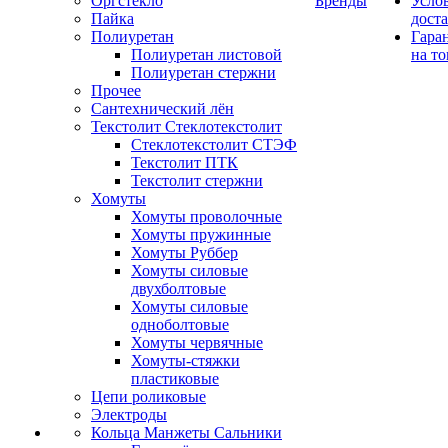
Оргстекло
Бренды
Усло
Пайка
дост
Полиуретан
Гара
Полиуретан листовой
на то
Полиуретан стержни
Прочее
Сантехнический лён
Текстолит Стеклотекстолит
Стеклотекстолит СТЭФ
Текстолит ПТК
Текстолит стержни
Хомуты
Хомуты проволочные
Хомуты пружинные
Хомуты Руббер
Хомуты силовые
двухболтовые
Хомуты силовые
одноболтовые
Хомуты червячные
Хомуты-стяжки
пластиковые
Цепи роликовые
Электроды
Кольца Манжеты Сальники