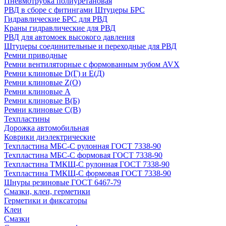
Пневмотрубка полиуретановая
РВД в сборе с фитингами Штуцеры БРС
Гидравлические БРС для РВД
Краны гидравлические для РВД
РВД для автомоек высокого давления
Штуцеры соединительные и переходные для РВД
Ремни приводные
Ремни вентиляторные с формованным зубом AVX
Ремни клиновые D(Г) и Е(Д)
Ремни клиновые Z(О)
Ремни клиновые А
Ремни клиновые В(Б)
Ремни клиновые С(В)
Техпластины
Дорожка автомобильная
Коврики диэлектрические
Техпластина МБС-С рулонная ГОСТ 7338-90
Техпластина МБС-С формовая ГОСТ 7338-90
Техпластина ТМКЩ-С рулонная ГОСТ 7338-90
Техпластина ТМКЩ-С формовая ГОСТ 7338-90
Шнуры резиновые ГОСТ 6467-79
Смазки, клеи, герметики
Герметики и фиксаторы
Клеи
Смазки