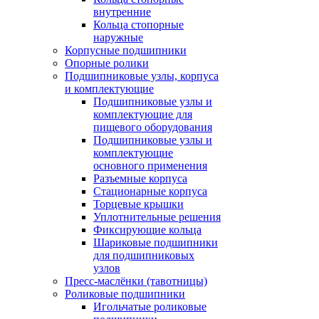
внутренние
Кольца стопорные
наружные
Корпусные подшипники
Опорные ролики
Подшипниковые узлы, корпуса
и комплектующие
Подшипниковые узлы и
комплектующие для
пищевого оборудования
Подшипниковые узлы и
комплектующие
основного применения
Разъемные корпуса
Стационарные корпуса
Торцевые крышки
Уплотнительные решения
Фиксирующие кольца
Шариковые подшипники
для подшипниковых
узлов
Пресс-маслёнки (тавотницы)
Роликовые подшипники
Игольчатые роликовые