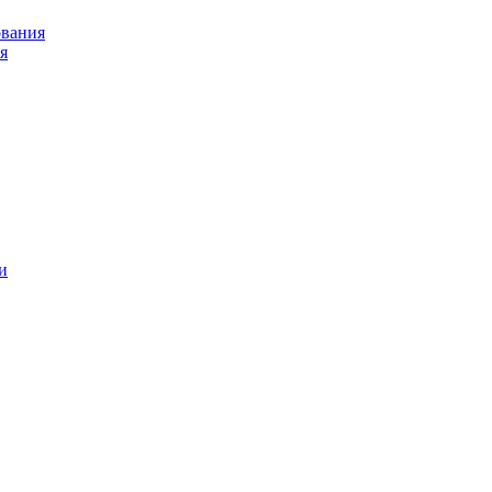
ования
я
и