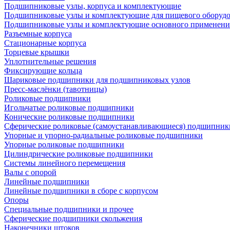
Подшипниковые узлы, корпуса и комплектующие
Подшипниковые узлы и комплектующие для пищевого оборуд
Подшипниковые узлы и комплектующие основного применени
Разъемные корпуса
Стационарные корпуса
Торцевые крышки
Уплотнительные решения
Фиксирующие кольца
Шариковые подшипники для подшипниковых узлов
Пресс-маслёнки (тавотницы)
Роликовые подшипники
Игольчатые роликовые подшипники
Конические роликовые подшипники
Сферические роликовые (самоустанавливающиеся) подшипник
Упорные и упорно-радиальные роликовые подшипники
Упорные роликовые подшипники
Цилиндрические роликовые подшипники
Системы линейного перемещения
Валы с опорой
Линейные подшипники
Линейные подшипники в сборе с корпусом
Опоры
Специальные подшипники и прочее
Сферические подшипники скольжения
Наконечники штоков