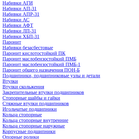
Набивки АГИ
Набивки АП-31
Набивки АПР-31
Набивки АС
Набивки АФТ
Набивки ЛП-31
Набивки ХБП-31
Паронит
Набивки безасбестовые
Паронит кислотостойкий ПК
Паронит маслобензостойкий ПМБ
Паронит маслобензостойкий ПМБ-1
Паронит общего назначения ПОН-Б
Подшипники, подшипниковые узлы и детали
Втулки
Втулки скольжения
Закрепительные втулки подшипников
Стопорные шайбы и гайки
Стяжные втулки подшипников
Игольчатые подшипники
Кольца стопорные
Кольца стопорные внутренние
Кольца стопорные наружные
Корпусные подшипники
Опорные ролики