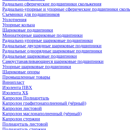
Радиально сферические подшипники скольжения
Радиально-упорные и упорные сферические подшипники скол
Съемники для подшипников
Уплотнения
Упорные кольца
Шариковые подшипники
Миниатюрные шариковые подшипники
Радиально-упорные шариковые подшипники
Радиальные двухрядные шариковые подшипники
Радиальные однорядные шариковые подшипники
Радиальные шариковые подшипники
Самоустанавливающиеся шариковые подшипники
Упорные шариковые подшипники
Шариковые опоры
Промышленные товары
Винипласт
Изолента ПВХ
Изолента ХБ
Капролон Полиацеталь
Капролон графитонаполненный (чёрный)
Капролон листовой
Капролон маслонаполненный (чёрный)
Капролон стержни
Полиацеталь листовой
Полиацеталь стержни