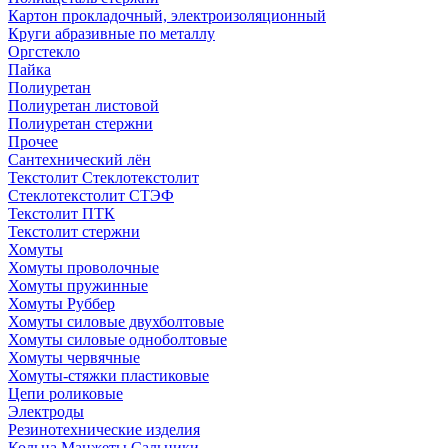
Картон прокладочный, электроизоляционный
Круги абразивные по металлу
Оргстекло
Пайка
Полиуретан
Полиуретан листовой
Полиуретан стержни
Прочее
Сантехнический лён
Текстолит Стеклотекстолит
Стеклотекстолит СТЭФ
Текстолит ПТК
Текстолит стержни
Хомуты
Хомуты проволочные
Хомуты пружинные
Хомуты Руббер
Хомуты силовые двухболтовые
Хомуты силовые одноболтовые
Хомуты червячные
Хомуты-стяжки пластиковые
Цепи роликовые
Электроды
Резинотехнические изделия
Кольца Манжеты Сальники