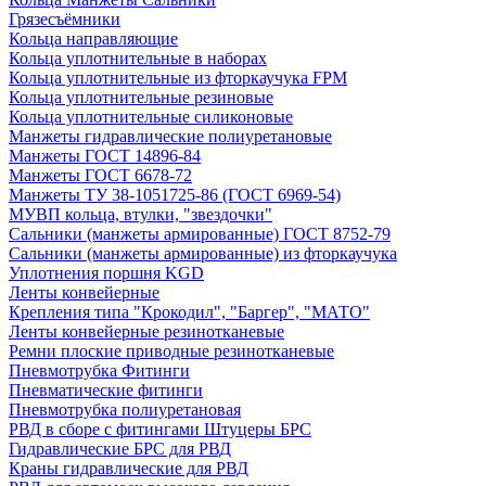
Грязесъёмники
Кольца направляющие
Кольца уплотнительные в наборах
Кольца уплотнительные из фторкаучука FPM
Кольца уплотнительные резиновые
Кольца уплотнительные силиконовые
Манжеты гидравлические полиуретановые
Манжеты ГОСТ 14896-84
Манжеты ГОСТ 6678-72
Манжеты ТУ 38-1051725-86 (ГОСТ 6969-54)
МУВП кольца, втулки, "звездочки"
Сальники (манжеты армированные) ГОСТ 8752-79
Сальники (манжеты армированные) из фторкаучука
Уплотнения поршня KGD
Ленты конвейерные
Крепления типа "Крокодил", "Баргер", "МАТО"
Ленты конвейерные резинотканевые
Ремни плоские приводные резинотканевые
Пневмотрубка Фитинги
Пневматические фитинги
Пневмотрубка полиуретановая
РВД в сборе с фитингами Штуцеры БРС
Гидравлические БРС для РВД
Краны гидравлические для РВД