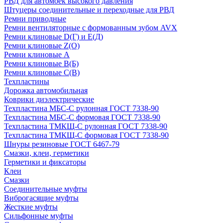
РВД для автомоек высокого давления
Штуцеры соединительные и переходные для РВД
Ремни приводные
Ремни вентиляторные с формованным зубом AVX
Ремни клиновые D(Г) и Е(Д)
Ремни клиновые Z(О)
Ремни клиновые А
Ремни клиновые В(Б)
Ремни клиновые С(В)
Техпластины
Дорожка автомобильная
Коврики диэлектрические
Техпластина МБС-С рулонная ГОСТ 7338-90
Техпластина МБС-С формовая ГОСТ 7338-90
Техпластина ТМКЩ-С рулонная ГОСТ 7338-90
Техпластина ТМКЩ-С формовая ГОСТ 7338-90
Шнуры резиновые ГОСТ 6467-79
Смазки, клеи, герметики
Герметики и фиксаторы
Клеи
Смазки
Соединительные муфты
Виброгасящие муфты
Жесткие муфты
Сильфонные муфты