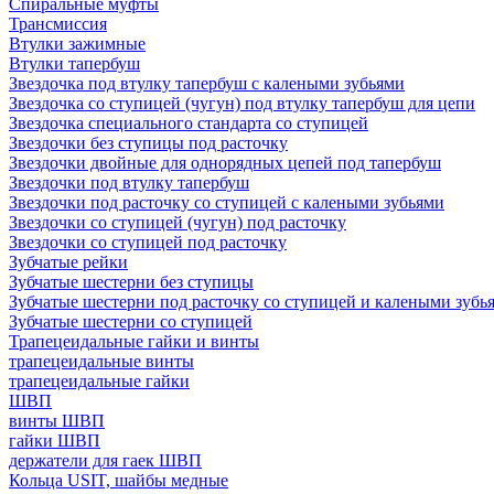
Спиральные муфты
Трансмиссия
Втулки зажимные
Втулки тапербуш
Звездочка под втулку тапербуш c калеными зубьями
Звездочка со ступицей (чугун) под втулку тапербуш для цепи
Звездочка специального стандарта со ступицей
Звездочки без ступицы под расточку
Звездочки двойные для однорядных цепей под тапербуш
Звездочки под втулку тапербуш
Звездочки под расточку со ступицей с калеными зубьями
Звездочки со ступицей (чугун) под расточку
Звездочки со ступицей под расточку
Зубчатые рейки
Зубчатые шестерни без ступицы
Зубчатые шестерни под расточку со ступицей и калеными зубь
Зубчатые шестерни со ступицей
Трапецеидальные гайки и винты
трапецеидальные винты
трапецеидальные гайки
ШВП
винты ШВП
гайки ШВП
держатели для гаек ШВП
Кольца USIT, шайбы медные