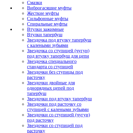
Смазки
Виброгасящие муфты
Жесткие муфты
Сильфонные муфты
Спиральные муфты
Втулки зажимные
Втулки тапербуш
Звездочка под втулку тапербуш
c калеными зубьями
Звездочка со ступицей (чугун)
под втулку тапербуш для цепи
Звездочка специального
стандарта со ступицей
Звездочки без ступицы под
расточку
Звездочки двойные для
однорядных цепей под
тапербуш
Звездочки под втулку тапербуш
Звездочки под расточку со
ступицей с калеными зубьями
Звездочки со ступицей (чугун)
под расточку
Звездочки со ступицей под
расточку