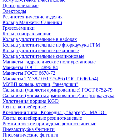
Цепи роликовые
Электроды
Резинотехнические изделия
Кольца Манжеты Сальники
Грязесъёмники
Кольца направляющие
Кольца уплотнительные в наборах
Кольца уплотнительные из фторкаучука FPM
Кольца уплотнительные резиновые
Кольца уплотнительные силиконовые
Манжеты гидравлические полиуретановые
Манжеты ГОСТ 14896-84
Манжеты ГОСТ 6678-72
Манжеты ТУ 38-1051725-86 (ГОСТ 6969-54)
МУВП кольца, втулки, "звездочки"
Сальники (манжеты армированные) ГОСТ 8752-79
Сальники (манжеты армированные) из фторкаучука
Уплотнения поршня KGD
Ленты конвейерные
Крепления типа "Крокодил", "Баргер", "МАТО"
Ленты конвейерные резинотканевые
Ремни плоские приводные резинотканевые
Пневмотрубка Фитинги
Пневматические фитинги