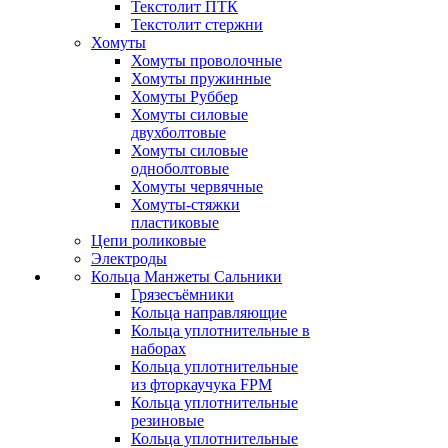
Текстолит ПТК
Текстолит стержни
Хомуты
Хомуты проволочные
Хомуты пружинные
Хомуты Руббер
Хомуты силовые
двухболтовые
Хомуты силовые
одноболтовые
Хомуты червячные
Хомуты-стяжки
пластиковые
Цепи роликовые
Электроды
Кольца Манжеты Сальники
Грязесъёмники
Кольца направляющие
Кольца уплотнительные в
наборах
Кольца уплотнительные
из фторкаучука FPM
Кольца уплотнительные
резиновые
Кольца уплотнительные