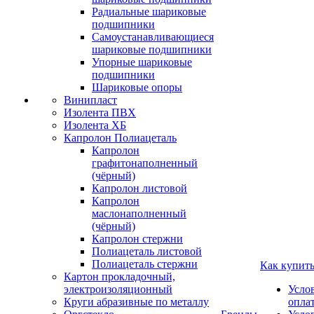
Радиальные шариковые
подшипники
Самоустанавливающиеся
шариковые подшипники
Упорные шариковые
подшипники
Шариковые опоры
Винипласт
Изолента ПВХ
Изолента ХБ
Капролон Полиацеталь
Капролон
графитонаполненный
(чёрный)
Капролон листовой
Капролон
маслонаполненный
(чёрный)
Капролон стержни
Полиацеталь листовой
Полиацеталь стержни
Как купит
Картон прокладочный,
электроизоляционный
Усло
Круги абразивные по металлу
опла