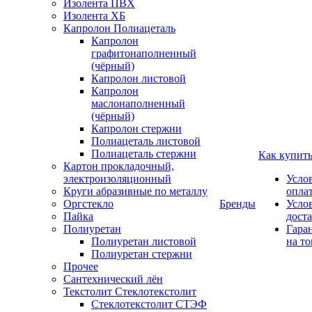
Изолента ПВХ
Изолента ХБ
Капролон Полиацеталь
Капролон
графитонаполненный
(чёрный)
Капролон листовой
Капролон
маслонаполненный
(чёрный)
Капролон стержни
Полиацеталь листовой
Полиацеталь стержни
Как купит
Картон прокладочный,
электроизоляционный
Усло
Круги абразивные по металлу
опла
Оргстекло
Бренды
Усло
Пайка
дост
Полиуретан
Гара
Полиуретан листовой
на то
Полиуретан стержни
Прочее
Сантехнический лён
Текстолит Стеклотекстолит
Стеклотекстолит СТЭФ