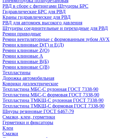
Пневмотрубка полиуретановая
РВД в сборе с фитингами Штуцеры БРС
Гидравлические БРС для РВД
Краны гидравлические для РВД
РВД для автомоек высокого давления
Штуцеры соединительные и переходные для РВД
Ремни приводные
Ремни вентиляторные с формованным зубом AVX
Ремни клиновые D(Г) и Е(Д)
Ремни клиновые Z(О)
Ремни клиновые А
Ремни клиновые В(Б)
Ремни клиновые С(В)
Техпластины
Дорожка автомобильная
Коврики диэлектрические
Техпластина МБС-С рулонная ГОСТ 7338-90
Техпластина МБС-С формовая ГОСТ 7338-90
Техпластина ТМКЩ-С рулонная ГОСТ 7338-90
Техпластина ТМКЩ-С формовая ГОСТ 7338-90
Шнуры резиновые ГОСТ 6467-79
Смазки, клеи, герметики
Герметики и фиксаторы
Клеи
Смазки