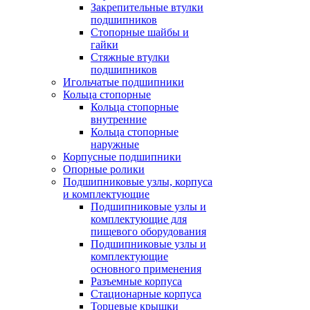
Закрепительные втулки
подшипников
Стопорные шайбы и
гайки
Стяжные втулки
подшипников
Игольчатые подшипники
Кольца стопорные
Кольца стопорные
внутренние
Кольца стопорные
наружные
Корпусные подшипники
Опорные ролики
Подшипниковые узлы, корпуса
и комплектующие
Подшипниковые узлы и
комплектующие для
пищевого оборудования
Подшипниковые узлы и
комплектующие
основного применения
Разъемные корпуса
Стационарные корпуса
Торцевые крышки