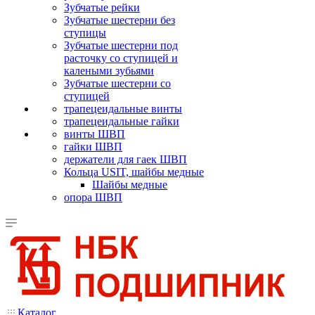
Зубчатые рейки
Зубчатые шестерни без
ступицы
Зубчатые шестерни под
расточку со ступицей и
калеными зубьями
Зубчатые шестерни со
ступицей
трапецеидальные винты
трапецеидальные гайки
винты ШВП
гайки ШВП
держатели для гаек ШВП
Кольца USIT, шайбы медные
Шайбы медные
опора ШВП
Каталог