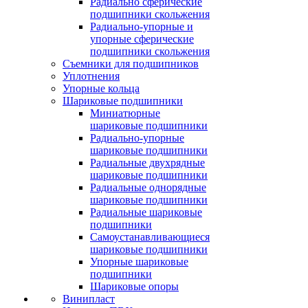
Радиально сферические
подшипники скольжения
Радиально-упорные и
упорные сферические
подшипники скольжения
Съемники для подшипников
Уплотнения
Упорные кольца
Шариковые подшипники
Миниатюрные
шариковые подшипники
Радиально-упорные
шариковые подшипники
Радиальные двухрядные
шариковые подшипники
Радиальные однорядные
шариковые подшипники
Радиальные шариковые
подшипники
Самоустанавливающиеся
шариковые подшипники
Упорные шариковые
подшипники
Шариковые опоры
Винипласт