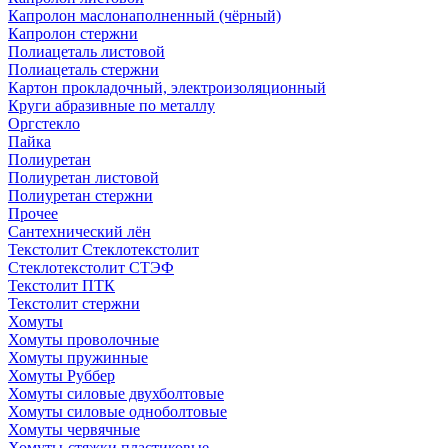
Капролон маслонаполненный (чёрный)
Капролон стержни
Полиацеталь листовой
Полиацеталь стержни
Картон прокладочный, электроизоляционный
Круги абразивные по металлу
Оргстекло
Пайка
Полиуретан
Полиуретан листовой
Полиуретан стержни
Прочее
Сантехнический лён
Текстолит Стеклотекстолит
Стеклотекстолит СТЭФ
Текстолит ПТК
Текстолит стержни
Хомуты
Хомуты проволочные
Хомуты пружинные
Хомуты Руббер
Хомуты силовые двухболтовые
Хомуты силовые одноболтовые
Хомуты червячные
Хомуты-стяжки пластиковые