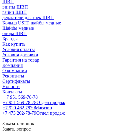
ШВП
винты ШВП
гайки ШВП
держатели для гаек ШВП
Кольца USIT, шайбы медные
Шайбы медные
опора ШВП
Бренды
Как купить
Условия оплаты
Условия доставки
Гарантия на товар
Компания
О компании
Реквизиты
Сертификаты
Новости
Контакты
+7 951 569-78-78
+7 951 569-78-78
Отдел продаж
+7 920 462 7879
Магазин
+7 473 202-78-79
Отдел продаж
Заказать звонок
Задать вопрос