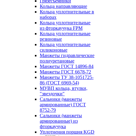
Грязесъёмники
Кольца направляющие
Кольца уплотнительные в
наборах
Кольца уплотнительные
из фторкаучука FPM
Кольца уплотнительные
резиновые
Кольца уплотнительные
силиконовые
Манжеты гидравлические
полиуретановые
Манжеты ГОСТ 14896-84
Манжеты ГОСТ 6678-72
Манжеты ТУ 38-1051725-
86 (ГОСТ 6969-54)
МУВП кольца, втулки,
"звездочки"
Сальники (манжеты
армированные) ГОСТ
8752-79
Сальники (манжеты
армированные) из
фторкаучука
Уплотнения поршня KGD