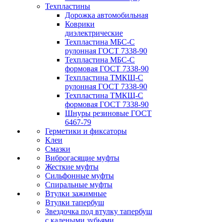
Техпластины
Дорожка автомобильная
Коврики
диэлектрические
Техпластина МБС-С
рулонная ГОСТ 7338-90
Техпластина МБС-С
формовая ГОСТ 7338-90
Техпластина ТМКЩ-С
рулонная ГОСТ 7338-90
Техпластина ТМКЩ-С
формовая ГОСТ 7338-90
Шнуры резиновые ГОСТ
6467-79
Герметики и фиксаторы
Клеи
Смазки
Виброгасящие муфты
Жесткие муфты
Сильфонные муфты
Спиральные муфты
Втулки зажимные
Втулки тапербуш
Звездочка под втулку тапербуш
c калеными зубьями