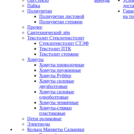
Оргстекло
Бренды
Усло
Пайка
дост
Полиуретан
Гара
Полиуретан листовой
на то
Полиуретан стержни
Прочее
Сантехнический лён
Текстолит Стеклотекстолит
Стеклотекстолит СТЭФ
Текстолит ПТК
Текстолит стержни
Хомуты
Хомуты проволочные
Хомуты пружинные
Хомуты Руббер
Хомуты силовые
двухболтовые
Хомуты силовые
одноболтовые
Хомуты червячные
Хомуты-стяжки
пластиковые
Цепи роликовые
Электроды
Кольца Манжеты Сальники