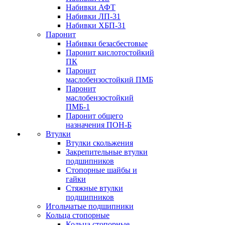
Набивки АФТ
Набивки ЛП-31
Набивки ХБП-31
Паронит
Набивки безасбестовые
Паронит кислотостойкий
ПК
Паронит
маслобензостойкий ПМБ
Паронит
маслобензостойкий
ПМБ-1
Паронит общего
назначения ПОН-Б
Втулки
Втулки скольжения
Закрепительные втулки
подшипников
Стопорные шайбы и
гайки
Стяжные втулки
подшипников
Игольчатые подшипники
Кольца стопорные
Кольца стопорные