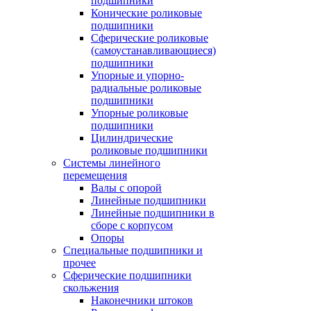
подшипники
Конические роликовые
подшипники
Сферические роликовые
(самоустанавливающиеся)
подшипники
Упорные и упорно-
радиальные роликовые
подшипники
Упорные роликовые
подшипники
Цилиндрические
роликовые подшипники
Системы линейного
перемещения
Валы с опорой
Линейные подшипники
Линейные подшипники в
сборе с корпусом
Опоры
Специальные подшипники и
прочее
Сферические подшипники
скольжения
Наконечники штоков