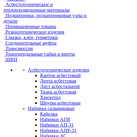
Асбестотехнические и
теплоизоляционные материалы
Подшипники, подшипниковые узлы и
детали
Промышленные товары
Резинотехнические изделия
Смазки, клеи, герметики
Соединительные муфты
Трансмиссия
Трапецеидальные гайки и винты
ШВП
Асбестотехнические изделия
Картон асбестовый
Лента асбестовая
Лист асбостальной
Ткань асбестовая
Хризотил
Шнуры асбестовые
Набивки сальниковые
Каболка
Набивки АГИ
Набивки АП-31
Набивки АПР-31
Набивки АС