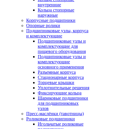
внутренние
Кольца стопорные
наружные
Корпусные подшипники
Опорные ролики
Подшипниковые узлы, корпуса
и комплектующие
Подшипниковые узлы и
комплектующие для
пищевого оборудования
Подшипниковые узлы и
комплектующие
основного применения
Разъемные корпуса
Стационарные корпуса
Торцевые крышки
Уплотнительные решения
Фиксирующие кольца
Шариковые подшипники
для подшипниковых
узлов
Пресс-маслёнки (тавотницы)
Роликовые подшипники
Игольчатые роликовые