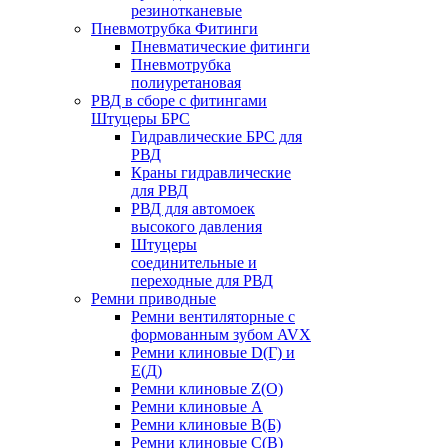
резинотканевые
Пневмотрубка Фитинги
Пневматические фитинги
Пневмотрубка
полиуретановая
РВД в сборе с фитингами
Штуцеры БРС
Гидравлические БРС для
РВД
Краны гидравлические
для РВД
РВД для автомоек
высокого давления
Штуцеры
соединительные и
переходные для РВД
Ремни приводные
Ремни вентиляторные с
формованным зубом AVX
Ремни клиновые D(Г) и
Е(Д)
Ремни клиновые Z(О)
Ремни клиновые А
Ремни клиновые В(Б)
Ремни клиновые С(В)