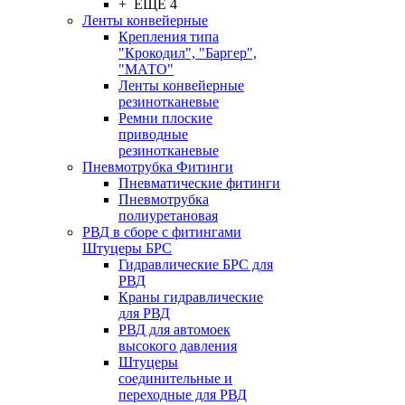
+ ЕЩЕ 4
Ленты конвейерные
Крепления типа
"Крокодил", "Баргер",
"МАТО"
Ленты конвейерные
резинотканевые
Ремни плоские
приводные
резинотканевые
Пневмотрубка Фитинги
Пневматические фитинги
Пневмотрубка
полиуретановая
РВД в сборе с фитингами
Штуцеры БРС
Гидравлические БРС для
РВД
Краны гидравлические
для РВД
РВД для автомоек
высокого давления
Штуцеры
соединительные и
переходные для РВД