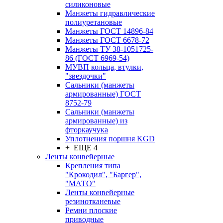
силиконовые
Манжеты гидравлические
полиуретановые
Манжеты ГОСТ 14896-84
Манжеты ГОСТ 6678-72
Манжеты ТУ 38-1051725-
86 (ГОСТ 6969-54)
МУВП кольца, втулки,
"звездочки"
Сальники (манжеты
армированные) ГОСТ
8752-79
Сальники (манжеты
армированные) из
фторкаучука
Уплотнения поршня KGD
+ ЕЩЕ 4
Ленты конвейерные
Крепления типа
"Крокодил", "Баргер",
"МАТО"
Ленты конвейерные
резинотканевые
Ремни плоские
приводные