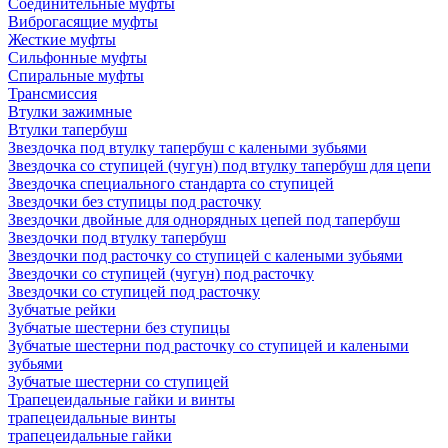
Соединительные муфты
Виброгасящие муфты
Жесткие муфты
Сильфонные муфты
Спиральные муфты
Трансмиссия
Втулки зажимные
Втулки тапербуш
Звездочка под втулку тапербуш c калеными зубьями
Звездочка со ступицей (чугун) под втулку тапербуш для цепи
Звездочка специального стандарта со ступицей
Звездочки без ступицы под расточку
Звездочки двойные для однорядных цепей под тапербуш
Звездочки под втулку тапербуш
Звездочки под расточку со ступицей с калеными зубьями
Звездочки со ступицей (чугун) под расточку
Звездочки со ступицей под расточку
Зубчатые рейки
Зубчатые шестерни без ступицы
Зубчатые шестерни под расточку со ступицей и калеными
зубьями
Зубчатые шестерни со ступицей
Трапецеидальные гайки и винты
трапецеидальные винты
трапецеидальные гайки