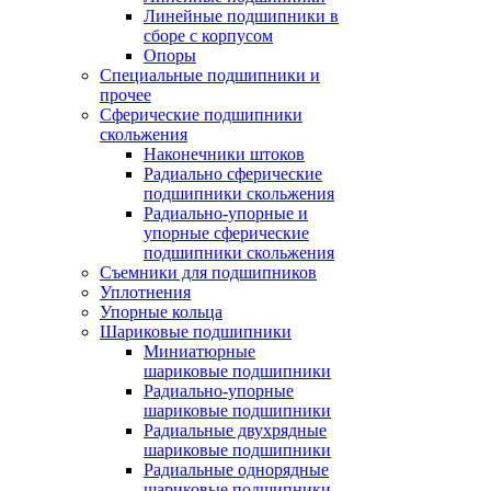
Линейные подшипники в
сборе с корпусом
Опоры
Специальные подшипники и
прочее
Сферические подшипники
скольжения
Наконечники штоков
Радиально сферические
подшипники скольжения
Радиально-упорные и
упорные сферические
подшипники скольжения
Съемники для подшипников
Уплотнения
Упорные кольца
Шариковые подшипники
Миниатюрные
шариковые подшипники
Радиально-упорные
шариковые подшипники
Радиальные двухрядные
шариковые подшипники
Радиальные однорядные
шариковые подшипники