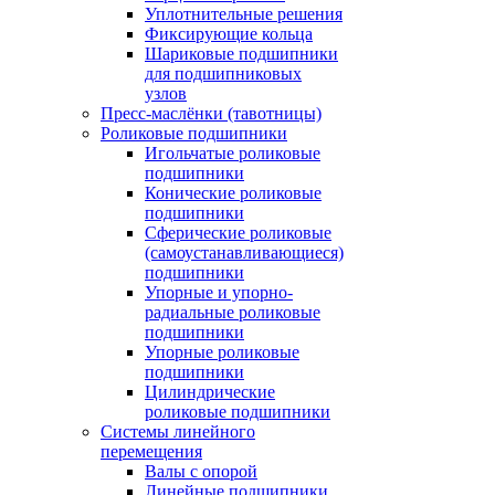
Уплотнительные решения
Фиксирующие кольца
Шариковые подшипники
для подшипниковых
узлов
Пресс-маслёнки (тавотницы)
Роликовые подшипники
Игольчатые роликовые
подшипники
Конические роликовые
подшипники
Сферические роликовые
(самоустанавливающиеся)
подшипники
Упорные и упорно-
радиальные роликовые
подшипники
Упорные роликовые
подшипники
Цилиндрические
роликовые подшипники
Системы линейного
перемещения
Валы с опорой
Линейные подшипники