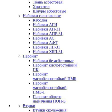
Ткань асбестовая
Хризотил
Шнуры асбестовые
Набивки сальниковые
Каболка
Набивки АГИ
Набивки АП-31
Набивки АПР-31
Набивки АС
Набивки АФТ
Набивки ЛП-31
Набивки ХБП-31
Паронит
Набивки безасбестовые
Паронит кислотостойкий
ПК
Паронит
маслобензостойкий ПМБ
Паронит
маслобензостойкий
ПМБ-1
Паронит общего
назначения ПОН-Б
Втулки
Втулки скольжения