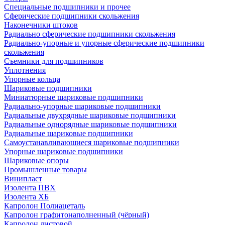
Специальные подшипники и прочее
Сферические подшипники скольжения
Наконечники штоков
Радиально сферические подшипники скольжения
Радиально-упорные и упорные сферические подшипники
скольжения
Съемники для подшипников
Уплотнения
Упорные кольца
Шариковые подшипники
Миниатюрные шариковые подшипники
Радиально-упорные шариковые подшипники
Радиальные двухрядные шариковые подшипники
Радиальные однорядные шариковые подшипники
Радиальные шариковые подшипники
Самоустанавливающиеся шариковые подшипники
Упорные шариковые подшипники
Шариковые опоры
Промышленные товары
Винипласт
Изолента ПВХ
Изолента ХБ
Капролон Полиацеталь
Капролон графитонаполненный (чёрный)
Капролон листовой