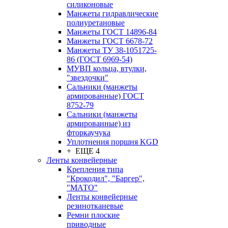
силиконовые
Манжеты гидравлические
полиуретановые
Манжеты ГОСТ 14896-84
Манжеты ГОСТ 6678-72
Манжеты ТУ 38-1051725-
86 (ГОСТ 6969-54)
МУВП кольца, втулки,
"звездочки"
Сальники (манжеты
армированные) ГОСТ
8752-79
Сальники (манжеты
армированные) из
фторкаучука
Уплотнения поршня KGD
+ ЕЩЕ 4
Ленты конвейерные
Крепления типа
"Крокодил", "Баргер",
"МАТО"
Ленты конвейерные
резинотканевые
Ремни плоские
приводные