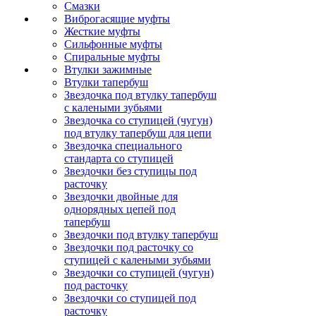
Смазки
Виброгасящие муфты
Жесткие муфты
Сильфонные муфты
Спиральные муфты
Втулки зажимные
Втулки тапербуш
Звездочка под втулку тапербуш
c калеными зубьями
Звездочка со ступицей (чугун)
под втулку тапербуш для цепи
Звездочка специального
стандарта со ступицей
Звездочки без ступицы под
расточку
Звездочки двойные для
однорядных цепей под
тапербуш
Звездочки под втулку тапербуш
Звездочки под расточку со
ступицей с калеными зубьями
Звездочки со ступицей (чугун)
под расточку
Звездочки со ступицей под
расточку