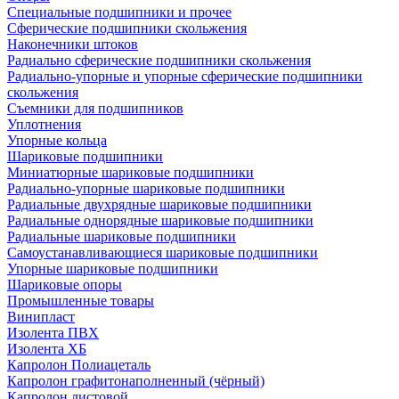
Специальные подшипники и прочее
Сферические подшипники скольжения
Наконечники штоков
Радиально сферические подшипники скольжения
Радиально-упорные и упорные сферические подшипники
скольжения
Съемники для подшипников
Уплотнения
Упорные кольца
Шариковые подшипники
Миниатюрные шариковые подшипники
Радиально-упорные шариковые подшипники
Радиальные двухрядные шариковые подшипники
Радиальные однорядные шариковые подшипники
Радиальные шариковые подшипники
Самоустанавливающиеся шариковые подшипники
Упорные шариковые подшипники
Шариковые опоры
Промышленные товары
Винипласт
Изолента ПВХ
Изолента ХБ
Капролон Полиацеталь
Капролон графитонаполненный (чёрный)
Капролон листовой