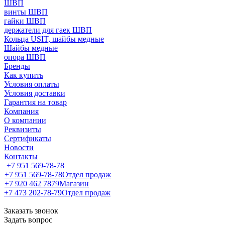
ШВП
винты ШВП
гайки ШВП
держатели для гаек ШВП
Кольца USIT, шайбы медные
Шайбы медные
опора ШВП
Бренды
Как купить
Условия оплаты
Условия доставки
Гарантия на товар
Компания
О компании
Реквизиты
Сертификаты
Новости
Контакты
+7 951 569-78-78
+7 951 569-78-78
Отдел продаж
+7 920 462 7879
Магазин
+7 473 202-78-79
Отдел продаж
Заказать звонок
Задать вопрос