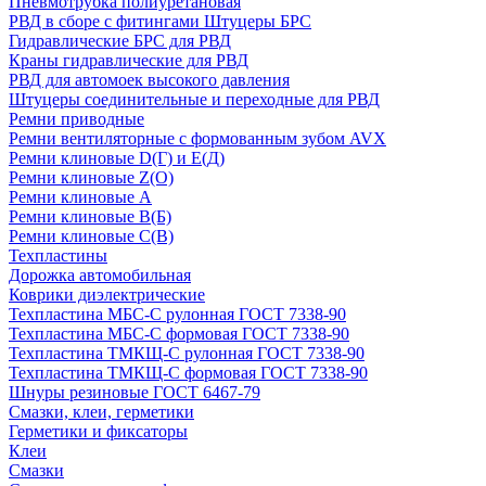
Пневмотрубка полиуретановая
РВД в сборе с фитингами Штуцеры БРС
Гидравлические БРС для РВД
Краны гидравлические для РВД
РВД для автомоек высокого давления
Штуцеры соединительные и переходные для РВД
Ремни приводные
Ремни вентиляторные с формованным зубом AVX
Ремни клиновые D(Г) и Е(Д)
Ремни клиновые Z(О)
Ремни клиновые А
Ремни клиновые В(Б)
Ремни клиновые С(В)
Техпластины
Дорожка автомобильная
Коврики диэлектрические
Техпластина МБС-С рулонная ГОСТ 7338-90
Техпластина МБС-С формовая ГОСТ 7338-90
Техпластина ТМКЩ-С рулонная ГОСТ 7338-90
Техпластина ТМКЩ-С формовая ГОСТ 7338-90
Шнуры резиновые ГОСТ 6467-79
Смазки, клеи, герметики
Герметики и фиксаторы
Клеи
Смазки