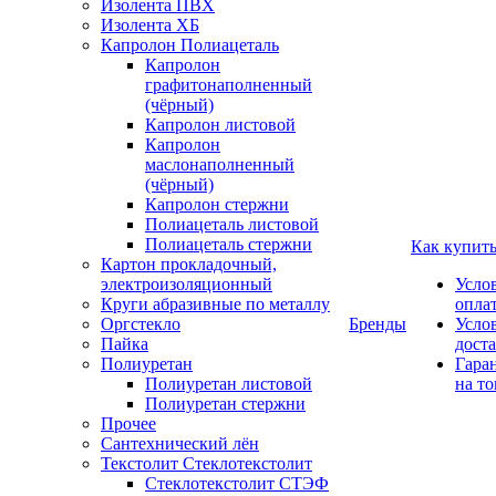
Изолента ПВХ
Изолента ХБ
Капролон Полиацеталь
Капролон
графитонаполненный
(чёрный)
Капролон листовой
Капролон
маслонаполненный
(чёрный)
Капролон стержни
Полиацеталь листовой
Полиацеталь стержни
Как купит
Картон прокладочный,
электроизоляционный
Усло
Круги абразивные по металлу
опла
Оргстекло
Бренды
Усло
Пайка
дост
Полиуретан
Гара
Полиуретан листовой
на то
Полиуретан стержни
Прочее
Сантехнический лён
Текстолит Стеклотекстолит
Стеклотекстолит СТЭФ