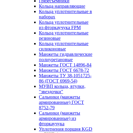
Грязесъёмники
Кольца направляющие
Кольца уплотнительные в
наборах
Кольца уплотнительные
из фторкаучука FPM
Кольца уплотнительные
резиновые
Кольца уплотнительные
силиконовые
Манжеты гидравлические
полиуретановые
Манжеты ГОСТ 14896-84
Манжеты ГОСТ 6678-72
Манжеты ТУ 38-1051725-
86 (ГОСТ 6969-54)
МУВП кольца, втулки,
"звездочки"
Сальники (манжеты
армированные) ГОСТ
8752-79
Сальники (манжеты
армированные) из
фторкаучука
Уплотнения поршня KGD