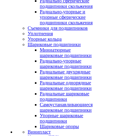
Радиально сферические
подшипники скольжения
Радиально-упорные и
упорные сферические
подшипники скольжения
Съемники для подшипников
Уплотнения
Упорные кольца
Шариковые подшипники
Миниатюрные
шариковые подшипники
Радиально-упорные
шариковые подшипники
Радиальные двухрядные
шариковые подшипники
Радиальные однорядные
шариковые подшипники
Радиальные шариковые
подшипники
Самоустанавливающиеся
шариковые подшипники
Упорные шариковые
подшипники
Шариковые опоры
Винипласт