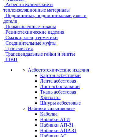
Асбестотехнические и
теплоизоляционные материалы
Подшипники, подшипниковые узлы и
детали
Промышленные товары
Резинотехнические изделия
Смазки, клеи, герметики
Соединительные муфты
Трансмиссия
Трапецеидальные гайки и винты
ШВП
Асбестотехнические изделия
Картон асбестовый
Лента асбестовая
Лист асбостальной
Ткань асбестовая
Хризотил
Шнуры асбестовые
Набивки сальниковые
Каболка
Набивки АГИ
Набивки АП-31
Набивки АПР-31
Набивки АС