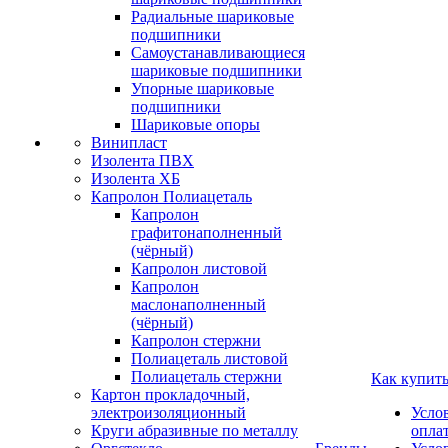
Радиальные шариковые
подшипники
Самоустанавливающиеся
шариковые подшипники
Упорные шариковые
подшипники
Шариковые опоры
Винипласт
Изолента ПВХ
Изолента ХБ
Капролон Полиацеталь
Капролон
графитонаполненный
(чёрный)
Капролон листовой
Капролон
маслонаполненный
(чёрный)
Капролон стержни
Полиацеталь листовой
Полиацеталь стержни
Как купит
Картон прокладочный,
электроизоляционный
Усло
Круги абразивные по металлу
опла