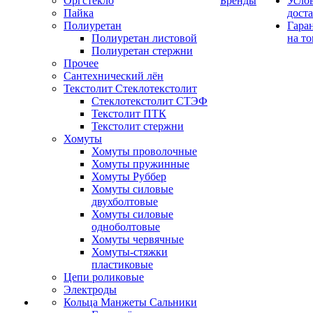
Оргстекло
Бренды
Усло
Пайка
дост
Полиуретан
Гара
Полиуретан листовой
на то
Полиуретан стержни
Прочее
Сантехнический лён
Текстолит Стеклотекстолит
Стеклотекстолит СТЭФ
Текстолит ПТК
Текстолит стержни
Хомуты
Хомуты проволочные
Хомуты пружинные
Хомуты Руббер
Хомуты силовые
двухболтовые
Хомуты силовые
одноболтовые
Хомуты червячные
Хомуты-стяжки
пластиковые
Цепи роликовые
Электроды
Кольца Манжеты Сальники