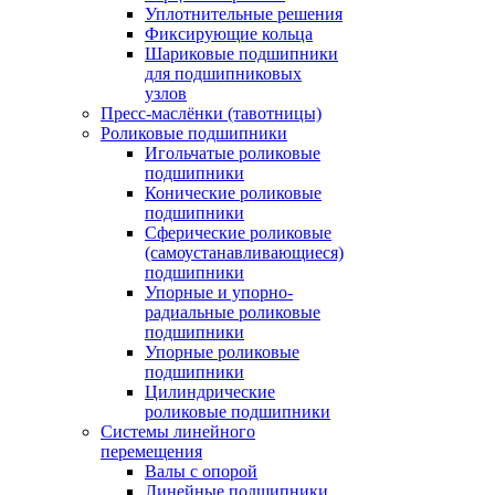
Уплотнительные решения
Фиксирующие кольца
Шариковые подшипники
для подшипниковых
узлов
Пресс-маслёнки (тавотницы)
Роликовые подшипники
Игольчатые роликовые
подшипники
Конические роликовые
подшипники
Сферические роликовые
(самоустанавливающиеся)
подшипники
Упорные и упорно-
радиальные роликовые
подшипники
Упорные роликовые
подшипники
Цилиндрические
роликовые подшипники
Системы линейного
перемещения
Валы с опорой
Линейные подшипники