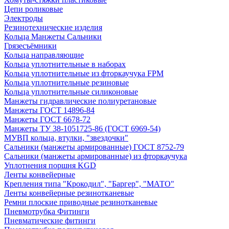
Цепи роликовые
Электроды
Резинотехнические изделия
Кольца Манжеты Сальники
Грязесъёмники
Кольца направляющие
Кольца уплотнительные в наборах
Кольца уплотнительные из фторкаучука FPM
Кольца уплотнительные резиновые
Кольца уплотнительные силиконовые
Манжеты гидравлические полиуретановые
Манжеты ГОСТ 14896-84
Манжеты ГОСТ 6678-72
Манжеты ТУ 38-1051725-86 (ГОСТ 6969-54)
МУВП кольца, втулки, "звездочки"
Сальники (манжеты армированные) ГОСТ 8752-79
Сальники (манжеты армированные) из фторкаучука
Уплотнения поршня KGD
Ленты конвейерные
Крепления типа "Крокодил", "Баргер", "МАТО"
Ленты конвейерные резинотканевые
Ремни плоские приводные резинотканевые
Пневмотрубка Фитинги
Пневматические фитинги