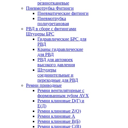
резинотканевые
Пневмотрубка Фитинги
Пневматические фитинги
Пневмотрубка
полиуретановая
РВД в сборе с фитингами
Штуцеры БРС
Гидравлические БРС для
РВД
Краны гидравлические
для РВД
РВД для автомоек
высокого давления
Штуцеры
соединительные и
переходные для РВД
Ремни приводные
Ремни вентиляторные с
формованным зубом AVX
Ремни клиновые D(Г) и
Е(Д)
Ремни клиновые Z(О)
Ремни клиновые А
Ремни клиновые В(Б)
Ремни клиновые С(В)