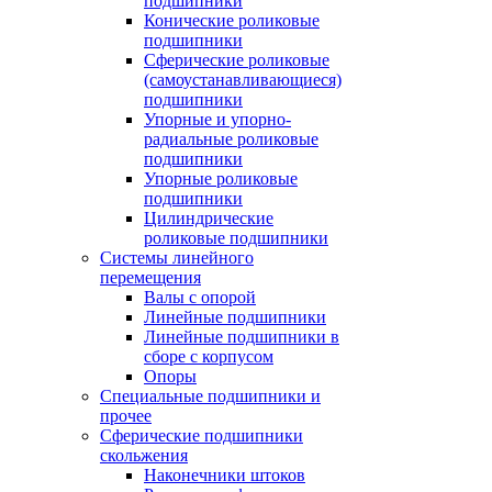
подшипники
Конические роликовые
подшипники
Сферические роликовые
(самоустанавливающиеся)
подшипники
Упорные и упорно-
радиальные роликовые
подшипники
Упорные роликовые
подшипники
Цилиндрические
роликовые подшипники
Системы линейного
перемещения
Валы с опорой
Линейные подшипники
Линейные подшипники в
сборе с корпусом
Опоры
Специальные подшипники и
прочее
Сферические подшипники
скольжения
Наконечники штоков