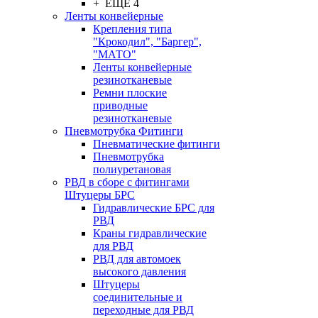
+ ЕЩЕ 4
Ленты конвейерные
Крепления типа
"Крокодил", "Баргер",
"МАТО"
Ленты конвейерные
резинотканевые
Ремни плоские
приводные
резинотканевые
Пневмотрубка Фитинги
Пневматические фитинги
Пневмотрубка
полиуретановая
РВД в сборе с фитингами
Штуцеры БРС
Гидравлические БРС для
РВД
Краны гидравлические
для РВД
РВД для автомоек
высокого давления
Штуцеры
соединительные и
переходные для РВД