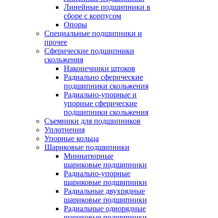
Линейные подшипники в
сборе с корпусом
Опоры
Специальные подшипники и
прочее
Сферические подшипники
скольжения
Наконечники штоков
Радиально сферические
подшипники скольжения
Радиально-упорные и
упорные сферические
подшипники скольжения
Съемники для подшипников
Уплотнения
Упорные кольца
Шариковые подшипники
Миниатюрные
шариковые подшипники
Радиально-упорные
шариковые подшипники
Радиальные двухрядные
шариковые подшипники
Радиальные однорядные
шариковые подшипники