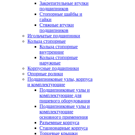
Закрепительные втулки
подшипников
Стопорные шайбы и
гайки
Стяжные втулки
подшипников
Игольчатые подшипники
Кольца стопорные
Кольца стопорные
внутренние
Кольца стопорные
наружные
Корпусные подшипники
Опорные ролики
Подшипниковые узлы, корпуса
и комплектующие
Подшипниковые узлы и
комплектующие для
пищевого оборудования
Подшипниковые узлы и
комплектующие
основного применения
Разъемные корпуса
Стационарные корпуса
Торцевые крышки