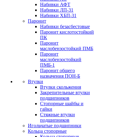
Набивки АФТ
Набивки ЛП-31
Набивки ХБП-31
Паронит
Набивки безасбестовые
Паронит кислотостойкий
ПК
Паронит
маслобензостойкий ПМБ
Паронит
маслобензостойкий
ПМБ-1
Паронит общего
назначения ПОН-Б
Втулки
Втулки скольжения
Закрепительные втулки
подшипников
Стопорные шайбы и
гайки
Стяжные втулки
подшипников
Игольчатые подшипники
Кольца стопорные
Кольца стопорные