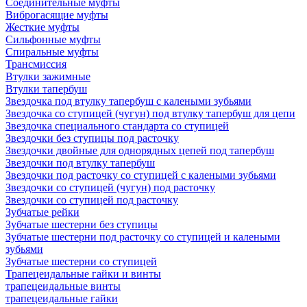
Соединительные муфты
Виброгасящие муфты
Жесткие муфты
Сильфонные муфты
Спиральные муфты
Трансмиссия
Втулки зажимные
Втулки тапербуш
Звездочка под втулку тапербуш c калеными зубьями
Звездочка со ступицей (чугун) под втулку тапербуш для цепи
Звездочка специального стандарта со ступицей
Звездочки без ступицы под расточку
Звездочки двойные для однорядных цепей под тапербуш
Звездочки под втулку тапербуш
Звездочки под расточку со ступицей с калеными зубьями
Звездочки со ступицей (чугун) под расточку
Звездочки со ступицей под расточку
Зубчатые рейки
Зубчатые шестерни без ступицы
Зубчатые шестерни под расточку со ступицей и калеными
зубьями
Зубчатые шестерни со ступицей
Трапецеидальные гайки и винты
трапецеидальные винты
трапецеидальные гайки