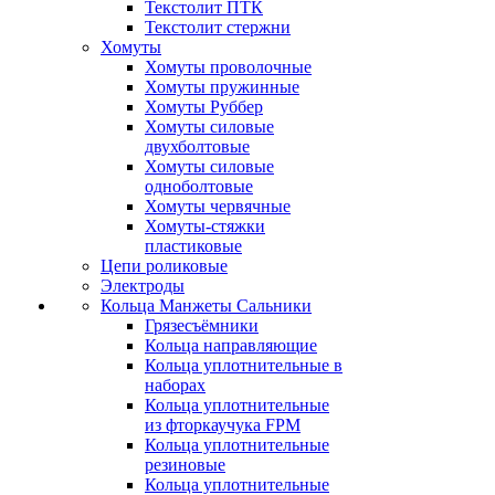
Текстолит ПТК
Текстолит стержни
Хомуты
Хомуты проволочные
Хомуты пружинные
Хомуты Руббер
Хомуты силовые
двухболтовые
Хомуты силовые
одноболтовые
Хомуты червячные
Хомуты-стяжки
пластиковые
Цепи роликовые
Электроды
Кольца Манжеты Сальники
Грязесъёмники
Кольца направляющие
Кольца уплотнительные в
наборах
Кольца уплотнительные
из фторкаучука FPM
Кольца уплотнительные
резиновые
Кольца уплотнительные