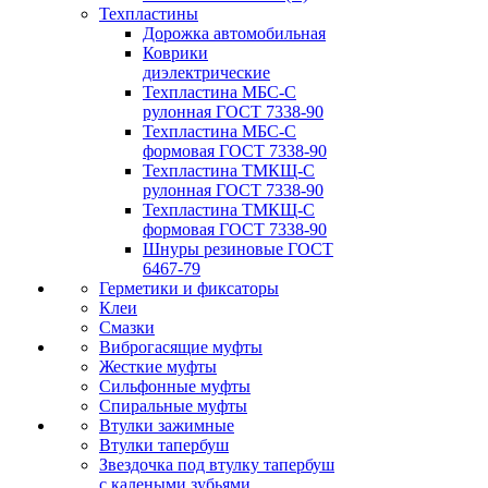
Техпластины
Дорожка автомобильная
Коврики
диэлектрические
Техпластина МБС-С
рулонная ГОСТ 7338-90
Техпластина МБС-С
формовая ГОСТ 7338-90
Техпластина ТМКЩ-С
рулонная ГОСТ 7338-90
Техпластина ТМКЩ-С
формовая ГОСТ 7338-90
Шнуры резиновые ГОСТ
6467-79
Герметики и фиксаторы
Клеи
Смазки
Виброгасящие муфты
Жесткие муфты
Сильфонные муфты
Спиральные муфты
Втулки зажимные
Втулки тапербуш
Звездочка под втулку тапербуш
c калеными зубьями