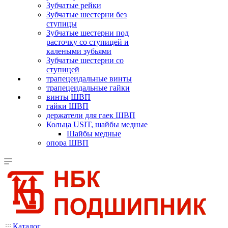
Зубчатые рейки
Зубчатые шестерни без
ступицы
Зубчатые шестерни под
расточку со ступицей и
калеными зубьями
Зубчатые шестерни со
ступицей
трапецеидальные винты
трапецеидальные гайки
винты ШВП
гайки ШВП
держатели для гаек ШВП
Кольца USIT, шайбы медные
Шайбы медные
опора ШВП
Каталог