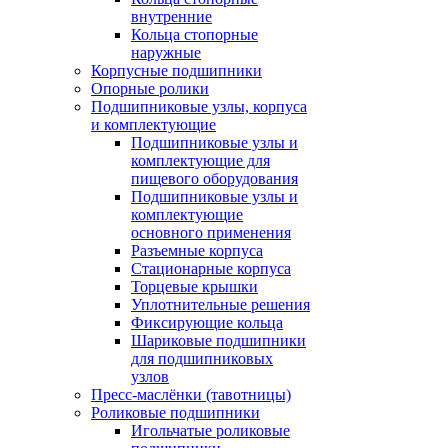
внутренние
Кольца стопорные
наружные
Корпусные подшипники
Опорные ролики
Подшипниковые узлы, корпуса
и комплектующие
Подшипниковые узлы и
комплектующие для
пищевого оборудования
Подшипниковые узлы и
комплектующие
основного применения
Разъемные корпуса
Стационарные корпуса
Торцевые крышки
Уплотнительные решения
Фиксирующие кольца
Шариковые подшипники
для подшипниковых
узлов
Пресс-маслёнки (тавотницы)
Роликовые подшипники
Игольчатые роликовые