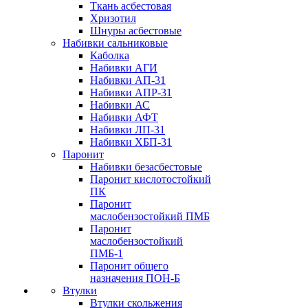
Ткань асбестовая
Хризотил
Шнуры асбестовые
Набивки сальниковые
Каболка
Набивки АГИ
Набивки АП-31
Набивки АПР-31
Набивки АС
Набивки АФТ
Набивки ЛП-31
Набивки ХБП-31
Паронит
Набивки безасбестовые
Паронит кислотостойкий
ПК
Паронит
маслобензостойкий ПМБ
Паронит
маслобензостойкий
ПМБ-1
Паронит общего
назначения ПОН-Б
Втулки
Втулки скольжения