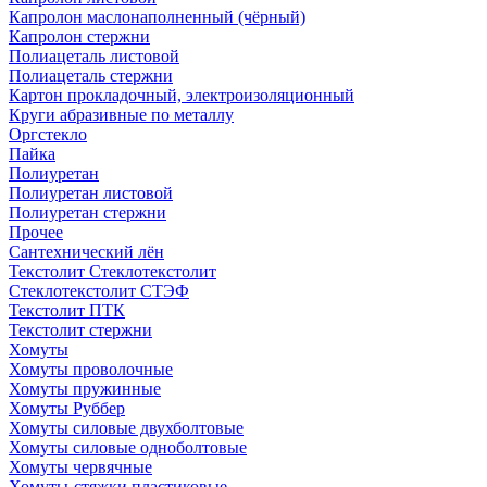
Капролон маслонаполненный (чёрный)
Капролон стержни
Полиацеталь листовой
Полиацеталь стержни
Картон прокладочный, электроизоляционный
Круги абразивные по металлу
Оргстекло
Пайка
Полиуретан
Полиуретан листовой
Полиуретан стержни
Прочее
Сантехнический лён
Текстолит Стеклотекстолит
Стеклотекстолит СТЭФ
Текстолит ПТК
Текстолит стержни
Хомуты
Хомуты проволочные
Хомуты пружинные
Хомуты Руббер
Хомуты силовые двухболтовые
Хомуты силовые одноболтовые
Хомуты червячные
Хомуты-стяжки пластиковые