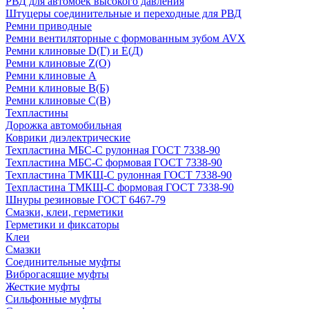
РВД для автомоек высокого давления
Штуцеры соединительные и переходные для РВД
Ремни приводные
Ремни вентиляторные с формованным зубом AVX
Ремни клиновые D(Г) и Е(Д)
Ремни клиновые Z(О)
Ремни клиновые А
Ремни клиновые В(Б)
Ремни клиновые С(В)
Техпластины
Дорожка автомобильная
Коврики диэлектрические
Техпластина МБС-С рулонная ГОСТ 7338-90
Техпластина МБС-С формовая ГОСТ 7338-90
Техпластина ТМКЩ-С рулонная ГОСТ 7338-90
Техпластина ТМКЩ-С формовая ГОСТ 7338-90
Шнуры резиновые ГОСТ 6467-79
Смазки, клеи, герметики
Герметики и фиксаторы
Клеи
Смазки
Соединительные муфты
Виброгасящие муфты
Жесткие муфты
Сильфонные муфты