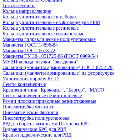
Грязесъёмники
Кольца направляющие
Кольца уплотнительные в наборах
Кольца уплотнительные из фторкаучука FPM
Кольца уплотнительные резиновые
Кольца уплотнительные силиконовые
Манжеты гидравлические полиуретановые
Манжеты ГОСТ 14896-84
Манжеты ГОСТ 6678-72
Манжеты ТУ 38-1051725-86 (ГОСТ 6969-54)
МУВП кольца, втулки, "звездочки"
Сальники (манжеты армированные) ГОСТ 8752-79
Сальники (манжеты армированные) из фторкаучука
Уплотнения поршня KGD
Ленты конвейерные
Крепления типа "Крокодил", "Баргер", "МАТО"
Ленты конвейерные резинотканевые
Ремни плоские приводные резинотканевые
Пневмотрубка Фитинги
Пневматические фитинги
Пневмотрубка полиуретановая
РВД в сборе с фитингами Штуцеры БРС
Гидравлические БРС для РВД
Краны гидравлические для РВД