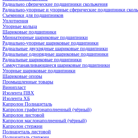
Радиально сферические подшипники скольжения
Радиально-упорные и упорные сферические подшипники скол
Съемники для подшипников
Уплотнения
Упорные кольца
Шариковые подшипники
Миниатюрные шариковые подшипники
Радиально-упорные шариковые подшипники
Радиальные двухрядные шариковые подшипники
Радиальные однорядные шариковые подшипники
Радиальные шариковые подшипники
Самоустанавливающиеся шариковые подшипники
Упорные шариковые подшипники
Шариковые опоры
Промышленные товары
Винипласт
Изолента ПВХ
Изолента ХБ
Капролон Полиацеталь
Капролон графитонаполненный (чёрный)
Капролон листовой
Капролон маслонаполненный (чёрный)
Капролон стержни
Полиацеталь листовой
Полиацеталь стержни