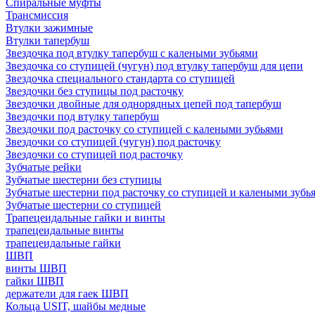
Спиральные муфты
Трансмиссия
Втулки зажимные
Втулки тапербуш
Звездочка под втулку тапербуш c калеными зубьями
Звездочка со ступицей (чугун) под втулку тапербуш для цепи
Звездочка специального стандарта со ступицей
Звездочки без ступицы под расточку
Звездочки двойные для однорядных цепей под тапербуш
Звездочки под втулку тапербуш
Звездочки под расточку со ступицей с калеными зубьями
Звездочки со ступицей (чугун) под расточку
Звездочки со ступицей под расточку
Зубчатые рейки
Зубчатые шестерни без ступицы
Зубчатые шестерни под расточку со ступицей и калеными зубь
Зубчатые шестерни со ступицей
Трапецеидальные гайки и винты
трапецеидальные винты
трапецеидальные гайки
ШВП
винты ШВП
гайки ШВП
держатели для гаек ШВП
Кольца USIT, шайбы медные