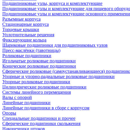
Подшипниковые узлы, корпуса и комплектующие
Подшипниковые узлы и комплектующие для пищевого оборуд
Подшипниковые узлы и комплектующие основного применени
Разъемные корпуса
Стационарные корпуса
Торцевые крышки
Уплотнительные решения
Фиксирующие кольца
Шариковые подшипники для подшипниковых узлов
Пресс-маслёнки (тавотницы)
Роликовые подшипники
Игольчатые роликовые подшипники
Конические роликовые подшипники
Сферические роликовые (самоустанавливающиеся) подшипник
Упорные и упорно-радиальные роликовые подшипники
Упорные роликовые подшипники
Цилиндрические роликовые подшипники
Системы линейного перемещения
Валы с опорой
Линейные подшипники
Линейные подшипники в сборе с корпусом
Опоры
Специальные подшипники и прочее
Сферические подшипники скольжения
Наконечники штоков