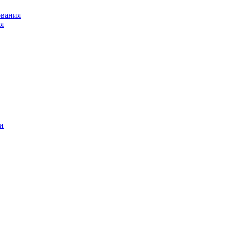
ования
я
и