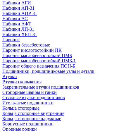
Набивки АГИ
Набивки АП-31
Набивки АПР-31
Набивки АС
Набивки АФТ
Набивки ЛП-31
Набивки ХБП-31
Паронит
Набивки безасбестовые
Паронит кислотостойкий ПК
Паронит маслобензостойкий ПМБ
Паронит маслобензостойкий ПМБ-1
Паронит общего назначения ПОН-Б
Подшипники, подшипниковые узлы и детали
Втулки
Втулки скольжения
Закрепительные втулки подшипников
Стопорные шайбы и гайки
Стяжные втулки подшипников
Игольчатые подшипники
Кольца стопорные
Кольца стопорные внутренние
Кольца стопорные наружные
Корпусные подшипники
Опорные ролики