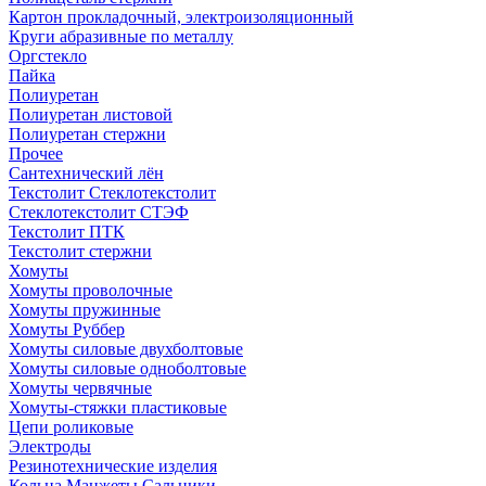
Картон прокладочный, электроизоляционный
Круги абразивные по металлу
Оргстекло
Пайка
Полиуретан
Полиуретан листовой
Полиуретан стержни
Прочее
Сантехнический лён
Текстолит Стеклотекстолит
Стеклотекстолит СТЭФ
Текстолит ПТК
Текстолит стержни
Хомуты
Хомуты проволочные
Хомуты пружинные
Хомуты Руббер
Хомуты силовые двухболтовые
Хомуты силовые одноболтовые
Хомуты червячные
Хомуты-стяжки пластиковые
Цепи роликовые
Электроды
Резинотехнические изделия
Кольца Манжеты Сальники