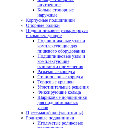
внутренние
Кольца стопорные
наружные
Корпусные подшипники
Опорные ролики
Подшипниковые узлы, корпуса
и комплектующие
Подшипниковые узлы и
комплектующие для
пищевого оборудования
Подшипниковые узлы и
комплектующие
основного применения
Разъемные корпуса
Стационарные корпуса
Торцевые крышки
Уплотнительные решения
Фиксирующие кольца
Шариковые подшипники
для подшипниковых
узлов
Пресс-маслёнки (тавотницы)
Роликовые подшипники
Игольчатые роликовые