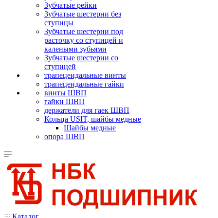
Зубчатые рейки
Зубчатые шестерни без
ступицы
Зубчатые шестерни под
расточку со ступицей и
калеными зубьями
Зубчатые шестерни со
ступицей
трапецеидальные винты
трапецеидальные гайки
винты ШВП
гайки ШВП
держатели для гаек ШВП
Кольца USIT, шайбы медные
Шайбы медные
опора ШВП
Каталог