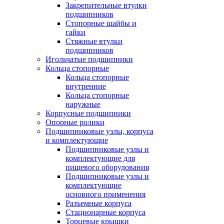
Закрепительные втулки
подшипников
Стопорные шайбы и
гайки
Стяжные втулки
подшипников
Игольчатые подшипники
Кольца стопорные
Кольца стопорные
внутренние
Кольца стопорные
наружные
Корпусные подшипники
Опорные ролики
Подшипниковые узлы, корпуса
и комплектующие
Подшипниковые узлы и
комплектующие для
пищевого оборудования
Подшипниковые узлы и
комплектующие
основного применения
Разъемные корпуса
Стационарные корпуса
Торцевые крышки