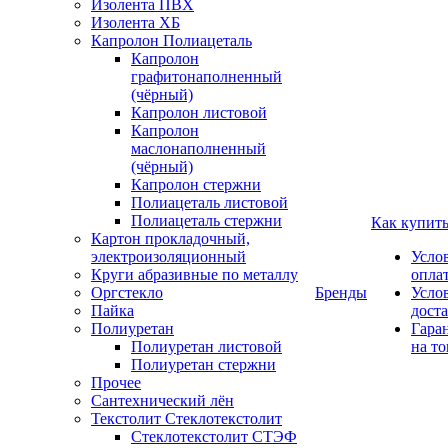
Изолента ПВХ
Изолента ХБ
Капролон Полиацеталь
Капролон
графитонаполненный
(чёрный)
Капролон листовой
Капролон
маслонаполненный
(чёрный)
Капролон стержни
Полиацеталь листовой
Полиацеталь стержни
Как купит
Картон прокладочный,
электроизоляционный
Усло
Круги абразивные по металлу
опла
Оргстекло
Бренды
Усло
Пайка
дост
Полиуретан
Гара
Полиуретан листовой
на то
Полиуретан стержни
Прочее
Сантехнический лён
Текстолит Стеклотекстолит
Стеклотекстолит СТЭФ