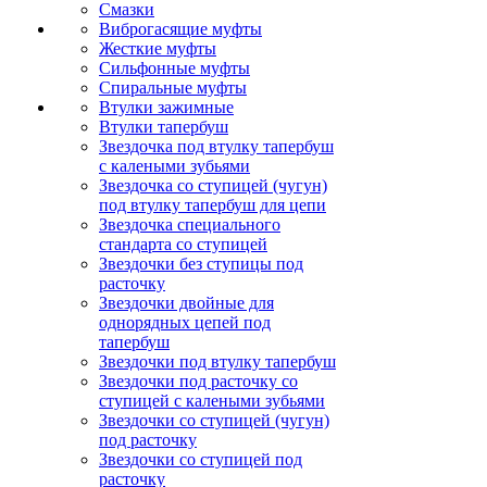
Смазки
Виброгасящие муфты
Жесткие муфты
Сильфонные муфты
Спиральные муфты
Втулки зажимные
Втулки тапербуш
Звездочка под втулку тапербуш
c калеными зубьями
Звездочка со ступицей (чугун)
под втулку тапербуш для цепи
Звездочка специального
стандарта со ступицей
Звездочки без ступицы под
расточку
Звездочки двойные для
однорядных цепей под
тапербуш
Звездочки под втулку тапербуш
Звездочки под расточку со
ступицей с калеными зубьями
Звездочки со ступицей (чугун)
под расточку
Звездочки со ступицей под
расточку