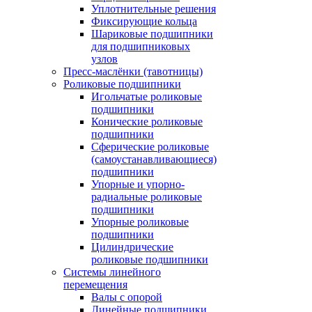
Уплотнительные решения
Фиксирующие кольца
Шариковые подшипники
для подшипниковых
узлов
Пресс-маслёнки (тавотницы)
Роликовые подшипники
Игольчатые роликовые
подшипники
Конические роликовые
подшипники
Сферические роликовые
(самоустанавливающиеся)
подшипники
Упорные и упорно-
радиальные роликовые
подшипники
Упорные роликовые
подшипники
Цилиндрические
роликовые подшипники
Системы линейного
перемещения
Валы с опорой
Линейные подшипники