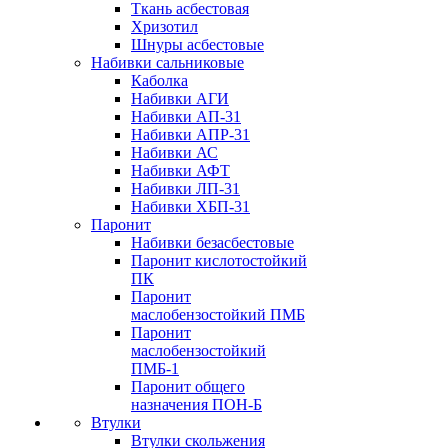
Ткань асбестовая
Хризотил
Шнуры асбестовые
Набивки сальниковые
Каболка
Набивки АГИ
Набивки АП-31
Набивки АПР-31
Набивки АС
Набивки АФТ
Набивки ЛП-31
Набивки ХБП-31
Паронит
Набивки безасбестовые
Паронит кислотостойкий
ПК
Паронит
маслобензостойкий ПМБ
Паронит
маслобензостойкий
ПМБ-1
Паронит общего
назначения ПОН-Б
Втулки
Втулки скольжения