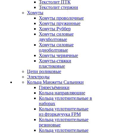
Текстолит ПТК
Текстолит стержни
Хомуты
Хомуты проволочные
Хомуты пружинные
Хомуты Руббер
Хомуты силовые
двухболтовые
Хомуты силовые
одноболтовые
Хомуты червячные
Хомуты-стяжки
пластиковые
Цепи роликовые
Электроды
Кольца Манжеты Сальники
Грязесъёмники
Кольца направляющие
Кольца уплотнительные в
наборах
Кольца уплотнительные
из фторкаучука FPM
Кольца уплотнительные
резиновые
Кольца уплотнительные