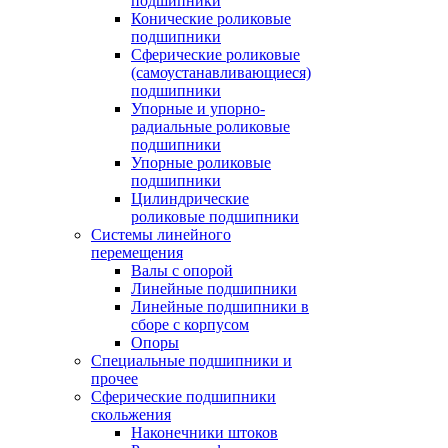
подшипники
Конические роликовые
подшипники
Сферические роликовые
(самоустанавливающиеся)
подшипники
Упорные и упорно-
радиальные роликовые
подшипники
Упорные роликовые
подшипники
Цилиндрические
роликовые подшипники
Системы линейного
перемещения
Валы с опорой
Линейные подшипники
Линейные подшипники в
сборе с корпусом
Опоры
Специальные подшипники и
прочее
Сферические подшипники
скольжения
Наконечники штоков