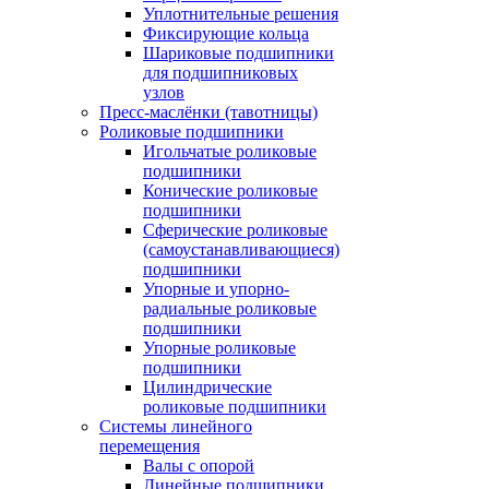
Уплотнительные решения
Фиксирующие кольца
Шариковые подшипники
для подшипниковых
узлов
Пресс-маслёнки (тавотницы)
Роликовые подшипники
Игольчатые роликовые
подшипники
Конические роликовые
подшипники
Сферические роликовые
(самоустанавливающиеся)
подшипники
Упорные и упорно-
радиальные роликовые
подшипники
Упорные роликовые
подшипники
Цилиндрические
роликовые подшипники
Системы линейного
перемещения
Валы с опорой
Линейные подшипники