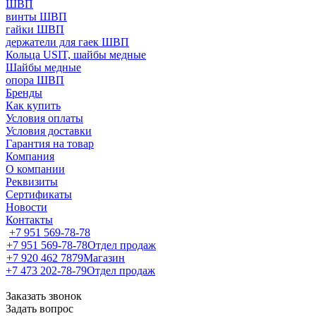
ШВП
винты ШВП
гайки ШВП
держатели для гаек ШВП
Кольца USIT, шайбы медные
Шайбы медные
опора ШВП
Бренды
Как купить
Условия оплаты
Условия доставки
Гарантия на товар
Компания
О компании
Реквизиты
Сертификаты
Новости
Контакты
+7 951 569-78-78
+7 951 569-78-78
Отдел продаж
+7 920 462 7879
Магазин
+7 473 202-78-79
Отдел продаж
Заказать звонок
Задать вопрос