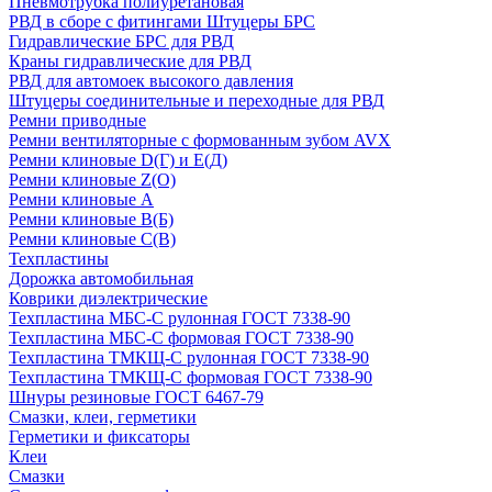
Пневмотрубка полиуретановая
РВД в сборе с фитингами Штуцеры БРС
Гидравлические БРС для РВД
Краны гидравлические для РВД
РВД для автомоек высокого давления
Штуцеры соединительные и переходные для РВД
Ремни приводные
Ремни вентиляторные с формованным зубом AVX
Ремни клиновые D(Г) и Е(Д)
Ремни клиновые Z(О)
Ремни клиновые А
Ремни клиновые В(Б)
Ремни клиновые С(В)
Техпластины
Дорожка автомобильная
Коврики диэлектрические
Техпластина МБС-С рулонная ГОСТ 7338-90
Техпластина МБС-С формовая ГОСТ 7338-90
Техпластина ТМКЩ-С рулонная ГОСТ 7338-90
Техпластина ТМКЩ-С формовая ГОСТ 7338-90
Шнуры резиновые ГОСТ 6467-79
Смазки, клеи, герметики
Герметики и фиксаторы
Клеи
Смазки