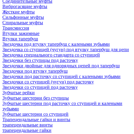
Соединительные муфты
Виброгасящие муфты
Жесткие муфты
Сильфонные муфты
Спиральные муфты
Трансмиссия
Втулки зажимные
Втулки тапербуш
Звездочка под втулку тапербуш c калеными зубьями
Звездочка со ступицей (чугун) под втулку тапербуш для цепи
Звездочка специального стандарта со ступицей
Звездочки без ступицы под расточку
Звездочки двойные для однорядных цепей под тапербуш
Звездочки под втулку тапербуш
Звездочки под расточку со ступицей с калеными зубьями
Звездочки со ступицей (чугун) под расточку
Звездочки со ступицей под расточку
Зубчатые рейки
Зубчатые шестерни без ступицы
Зубчатые шестерни под расточку со ступицей и калеными
зубьями
Зубчатые шестерни со ступицей
Трапецеидальные гайки и винты
трапецеидальные винты
трапецеидальные гайки