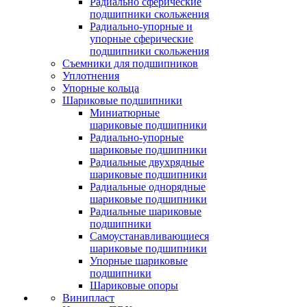
Радиально сферические
подшипники скольжения
Радиально-упорные и
упорные сферические
подшипники скольжения
Съемники для подшипников
Уплотнения
Упорные кольца
Шариковые подшипники
Миниатюрные
шариковые подшипники
Радиально-упорные
шариковые подшипники
Радиальные двухрядные
шариковые подшипники
Радиальные однорядные
шариковые подшипники
Радиальные шариковые
подшипники
Самоустанавливающиеся
шариковые подшипники
Упорные шариковые
подшипники
Шариковые опоры
Винипласт