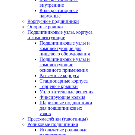
внутренние
Кольца стопорные
наружные
Корпусные подшипники
Опорные ролики
Подшипниковые узлы, корпуса
и комплектующие
Подшипниковые узлы и
комплектующие для
пищевого оборудования
Подшипниковые узлы и
комплектующие
основного применения
Разъемные корпуса
Стационарные корпуса
Торцевые крышки
Уплотнительные решения
Фиксирующие кольца
Шариковые подшипники
для подшипниковых
узлов
Пресс-маслёнки (тавотницы)
Роликовые подшипники
Игольчатые роликовые