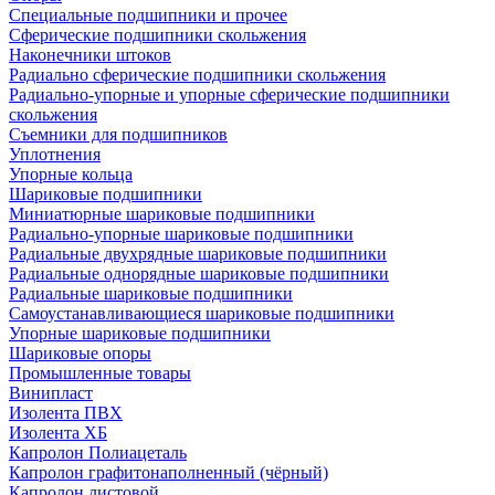
Специальные подшипники и прочее
Сферические подшипники скольжения
Наконечники штоков
Радиально сферические подшипники скольжения
Радиально-упорные и упорные сферические подшипники
скольжения
Съемники для подшипников
Уплотнения
Упорные кольца
Шариковые подшипники
Миниатюрные шариковые подшипники
Радиально-упорные шариковые подшипники
Радиальные двухрядные шариковые подшипники
Радиальные однорядные шариковые подшипники
Радиальные шариковые подшипники
Самоустанавливающиеся шариковые подшипники
Упорные шариковые подшипники
Шариковые опоры
Промышленные товары
Винипласт
Изолента ПВХ
Изолента ХБ
Капролон Полиацеталь
Капролон графитонаполненный (чёрный)
Капролон листовой