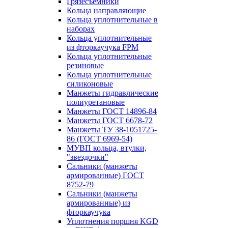
Грязесъёмники
Кольца направляющие
Кольца уплотнительные в
наборах
Кольца уплотнительные
из фторкаучука FPM
Кольца уплотнительные
резиновые
Кольца уплотнительные
силиконовые
Манжеты гидравлические
полиуретановые
Манжеты ГОСТ 14896-84
Манжеты ГОСТ 6678-72
Манжеты ТУ 38-1051725-
86 (ГОСТ 6969-54)
МУВП кольца, втулки,
"звездочки"
Сальники (манжеты
армированные) ГОСТ
8752-79
Сальники (манжеты
армированные) из
фторкаучука
Уплотнения поршня KGD