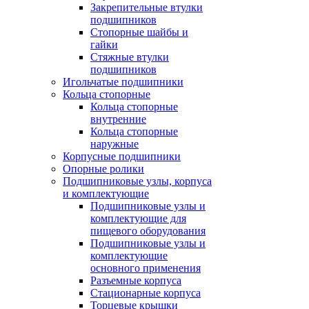
Закрепительные втулки
подшипников
Стопорные шайбы и
гайки
Стяжные втулки
подшипников
Игольчатые подшипники
Кольца стопорные
Кольца стопорные
внутренние
Кольца стопорные
наружные
Корпусные подшипники
Опорные ролики
Подшипниковые узлы, корпуса
и комплектующие
Подшипниковые узлы и
комплектующие для
пищевого оборудования
Подшипниковые узлы и
комплектующие
основного применения
Разъемные корпуса
Стационарные корпуса
Торцевые крышки