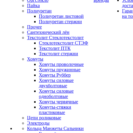
Оргстекло
Бренды
Усло
Пайка
дост
Полиуретан
Гара
Полиуретан листовой
на то
Полиуретан стержни
Прочее
Сантехнический лён
Текстолит Стеклотекстолит
Стеклотекстолит СТЭФ
Текстолит ПТК
Текстолит стержни
Хомуты
Хомуты проволочные
Хомуты пружинные
Хомуты Руббер
Хомуты силовые
двухболтовые
Хомуты силовые
одноболтовые
Хомуты червячные
Хомуты-стяжки
пластиковые
Цепи роликовые
Электроды
Кольца Манжеты Сальники