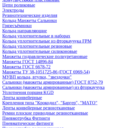
Цепи роликовые
Электроды
Резинотехнические изделия
Кольца Манжеты Сальники
Грязесъёмники
Кольца направляющие
Кольца уплотнительные в наборах
Кольца уплотнительные из фторкаучука FPM
Кольца уплотнительные резиновые
Кольца уплотнительные силиконовые
Манжеты гидравлические полиуретановые
Манжеты ГОСТ 14896-84
Манжеты ГОСТ 6678-72
Манжеты ТУ 38-1051725-86 (ГОСТ 6969-54)
МУВП кольца, втулки, "звездочки"
Сальники (манжеты армированные) ГОСТ 8752-79
Сальники (манжеты армированные) из фторкаучука
Уплотнения поршня KGD
Ленты конвейерные
Крепления типа "Крокодил", "Баргер", "МАТО"
Ленты конвейерные резинотканевые
Ремни плоские приводные резинотканевые
Пневмотрубка Фитинги
Пневматические фитинги