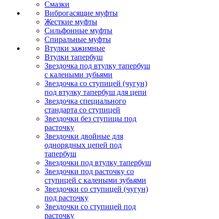
Смазки
Виброгасящие муфты
Жесткие муфты
Сильфонные муфты
Спиральные муфты
Втулки зажимные
Втулки тапербуш
Звездочка под втулку тапербуш
c калеными зубьями
Звездочка со ступицей (чугун)
под втулку тапербуш для цепи
Звездочка специального
стандарта со ступицей
Звездочки без ступицы под
расточку
Звездочки двойные для
однорядных цепей под
тапербуш
Звездочки под втулку тапербуш
Звездочки под расточку со
ступицей с калеными зубьями
Звездочки со ступицей (чугун)
под расточку
Звездочки со ступицей под
расточку