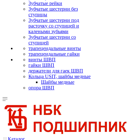
Зубчатые рейки
Зубчатые шестерни без
ступицы
Зубчатые шестерни под
расточку со ступицей и
калеными зубьями
Зубчатые шестерни со
ступицей
трапецеидальные винты
трапецеидальные гайки
винты ШВП
гайки ШВП
держатели для гаек ШВП
Кольца USIT, шайбы медные
Шайбы медные
опора ШВП
Каталог