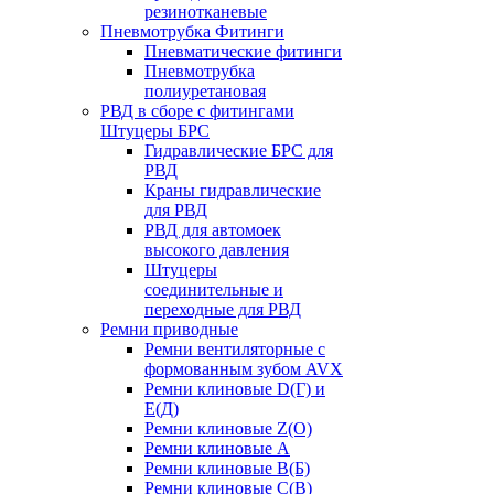
резинотканевые
Пневмотрубка Фитинги
Пневматические фитинги
Пневмотрубка
полиуретановая
РВД в сборе с фитингами
Штуцеры БРС
Гидравлические БРС для
РВД
Краны гидравлические
для РВД
РВД для автомоек
высокого давления
Штуцеры
соединительные и
переходные для РВД
Ремни приводные
Ремни вентиляторные с
формованным зубом AVX
Ремни клиновые D(Г) и
Е(Д)
Ремни клиновые Z(О)
Ремни клиновые А
Ремни клиновые В(Б)
Ремни клиновые С(В)