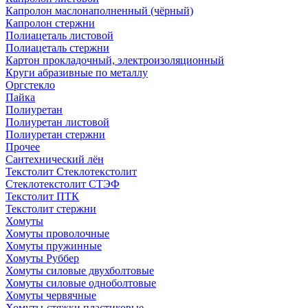
Капролон маслонаполненный (чёрный)
Капролон стержни
Полиацеталь листовой
Полиацеталь стержни
Картон прокладочный, электроизоляционный
Круги абразивные по металлу
Оргстекло
Пайка
Полиуретан
Полиуретан листовой
Полиуретан стержни
Прочее
Сантехнический лён
Текстолит Стеклотекстолит
Стеклотекстолит СТЭФ
Текстолит ПТК
Текстолит стержни
Хомуты
Хомуты проволочные
Хомуты пружинные
Хомуты Руббер
Хомуты силовые двухболтовые
Хомуты силовые одноболтовые
Хомуты червячные
Хомуты-стяжки пластиковые