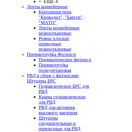
+ ЕЩЕ 4
Ленты конвейерные
Крепления типа
"Крокодил", "Баргер",
"МАТО"
Ленты конвейерные
резинотканевые
Ремни плоские
приводные
резинотканевые
Пневмотрубка Фитинги
Пневматические фитинги
Пневмотрубка
полиуретановая
РВД в сборе с фитингами
Штуцеры БРС
Гидравлические БРС для
РВД
Краны гидравлические
для РВД
РВД для автомоек
высокого давления
Штуцеры
соединительные и
переходные для РВД