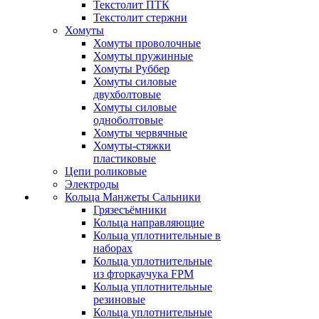
Текстолит ПТК
Текстолит стержни
Хомуты
Хомуты проволочные
Хомуты пружинные
Хомуты Руббер
Хомуты силовые
двухболтовые
Хомуты силовые
одноболтовые
Хомуты червячные
Хомуты-стяжки
пластиковые
Цепи роликовые
Электроды
Кольца Манжеты Сальники
Грязесъёмники
Кольца направляющие
Кольца уплотнительные в
наборах
Кольца уплотнительные
из фторкаучука FPM
Кольца уплотнительные
резиновые
Кольца уплотнительные