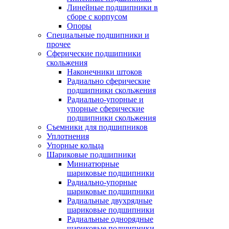
Линейные подшипники в
сборе с корпусом
Опоры
Специальные подшипники и
прочее
Сферические подшипники
скольжения
Наконечники штоков
Радиально сферические
подшипники скольжения
Радиально-упорные и
упорные сферические
подшипники скольжения
Съемники для подшипников
Уплотнения
Упорные кольца
Шариковые подшипники
Миниатюрные
шариковые подшипники
Радиально-упорные
шариковые подшипники
Радиальные двухрядные
шариковые подшипники
Радиальные однорядные
шариковые подшипники