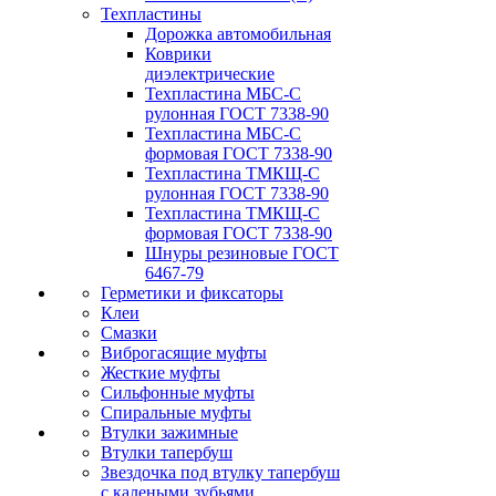
Техпластины
Дорожка автомобильная
Коврики
диэлектрические
Техпластина МБС-С
рулонная ГОСТ 7338-90
Техпластина МБС-С
формовая ГОСТ 7338-90
Техпластина ТМКЩ-С
рулонная ГОСТ 7338-90
Техпластина ТМКЩ-С
формовая ГОСТ 7338-90
Шнуры резиновые ГОСТ
6467-79
Герметики и фиксаторы
Клеи
Смазки
Виброгасящие муфты
Жесткие муфты
Сильфонные муфты
Спиральные муфты
Втулки зажимные
Втулки тапербуш
Звездочка под втулку тапербуш
c калеными зубьями