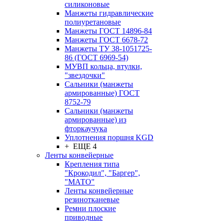
силиконовые
Манжеты гидравлические
полиуретановые
Манжеты ГОСТ 14896-84
Манжеты ГОСТ 6678-72
Манжеты ТУ 38-1051725-
86 (ГОСТ 6969-54)
МУВП кольца, втулки,
"звездочки"
Сальники (манжеты
армированные) ГОСТ
8752-79
Сальники (манжеты
армированные) из
фторкаучука
Уплотнения поршня KGD
+ ЕЩЕ 4
Ленты конвейерные
Крепления типа
"Крокодил", "Баргер",
"МАТО"
Ленты конвейерные
резинотканевые
Ремни плоские
приводные