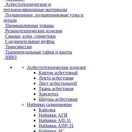
Асбестотехнические и
теплоизоляционные материалы
Подшипники, подшипниковые узлы и
детали
Промышленные товары
Резинотехнические изделия
Смазки, клеи, герметики
Соединительные муфты
Трансмиссия
Трапецеидальные гайки и винты
ШВП
Асбестотехнические изделия
Картон асбестовый
Лента асбестовая
Лист асбостальной
Ткань асбестовая
Хризотил
Шнуры асбестовые
Набивки сальниковые
Каболка
Набивки АГИ
Набивки АП-31
Набивки АПР-31
Набивки АС