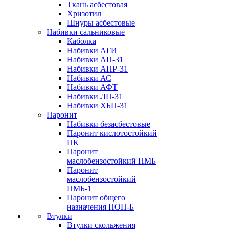
Ткань асбестовая
Хризотил
Шнуры асбестовые
Набивки сальниковые
Каболка
Набивки АГИ
Набивки АП-31
Набивки АПР-31
Набивки АС
Набивки АФТ
Набивки ЛП-31
Набивки ХБП-31
Паронит
Набивки безасбестовые
Паронит кислотостойкий
ПК
Паронит
маслобензостойкий ПМБ
Паронит
маслобензостойкий
ПМБ-1
Паронит общего
назначения ПОН-Б
Втулки
Втулки скольжения