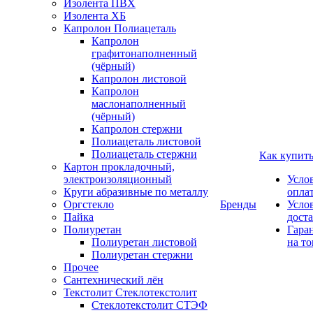
Изолента ПВХ
Изолента ХБ
Капролон Полиацеталь
Капролон
графитонаполненный
(чёрный)
Капролон листовой
Капролон
маслонаполненный
(чёрный)
Капролон стержни
Полиацеталь листовой
Полиацеталь стержни
Как купит
Картон прокладочный,
электроизоляционный
Усло
Круги абразивные по металлу
опла
Оргстекло
Бренды
Усло
Пайка
дост
Полиуретан
Гара
Полиуретан листовой
на то
Полиуретан стержни
Прочее
Сантехнический лён
Текстолит Стеклотекстолит
Стеклотекстолит СТЭФ