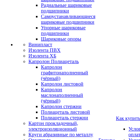
Радиальные шариковые
подшипники
Самоустанавливающиеся
шариковые подшипники
Упорные шариковые
подшипники
Шариковые опоры
Винипласт
Изолента ПВХ
Изолента ХБ
Капролон Полиацеталь
Капролон
графитонаполненный
(чёрный)
Капролон листовой
Капролон
маслонаполненный
(чёрный)
Капролон стержни
Полиацеталь листовой
Полиацеталь стержни
Как купит
Картон прокладочный,
электроизоляционный
Усло
Круги абразивные по металлу
опла