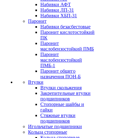
Набивки АФТ
Набивки ЛП-31
Набивки ХБП-31
Паронит
Набивки безасбестовые
Паронит кислотостойкий
ПК
Паронит
маслобензостойкий ПМБ
Паронит
маслобензостойкий
ПМБ-1
Паронит общего
назначения ПОН-Б
Втулки
Втулки скольжения
Закрепительные втулки
подшипников
Стопорные шайбы и
гайки
Стяжные втулки
подшипников
Игольчатые подшипники
Кольца стопорные
Кольца стопорные