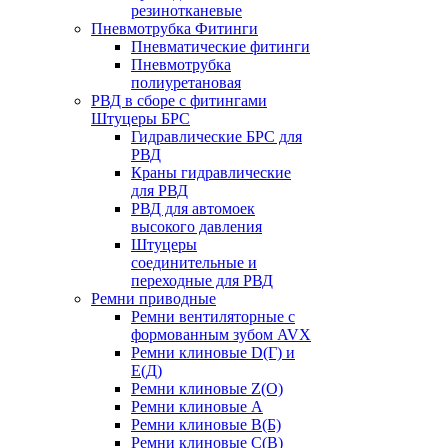
резинотканевые
Пневмотрубка Фитинги
Пневматические фитинги
Пневмотрубка
полиуретановая
РВД в сборе с фитингами
Штуцеры БРС
Гидравлические БРС для
РВД
Краны гидравлические
для РВД
РВД для автомоек
высокого давления
Штуцеры
соединительные и
переходные для РВД
Ремни приводные
Ремни вентиляторные с
формованным зубом AVX
Ремни клиновые D(Г) и
Е(Д)
Ремни клиновые Z(О)
Ремни клиновые А
Ремни клиновые В(Б)
Ремни клиновые С(В)