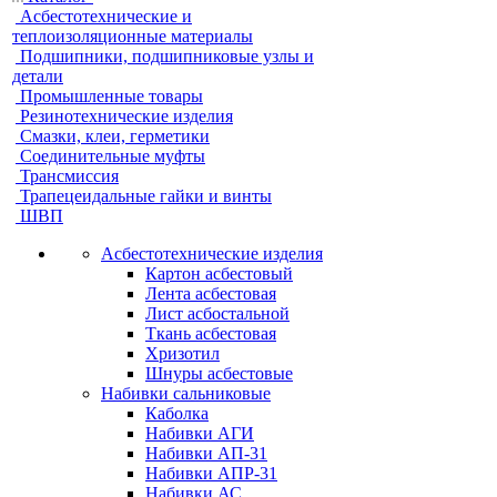
Асбестотехнические и
теплоизоляционные материалы
Подшипники, подшипниковые узлы и
детали
Промышленные товары
Резинотехнические изделия
Смазки, клеи, герметики
Соединительные муфты
Трансмиссия
Трапецеидальные гайки и винты
ШВП
Асбестотехнические изделия
Картон асбестовый
Лента асбестовая
Лист асбостальной
Ткань асбестовая
Хризотил
Шнуры асбестовые
Набивки сальниковые
Каболка
Набивки АГИ
Набивки АП-31
Набивки АПР-31
Набивки АС