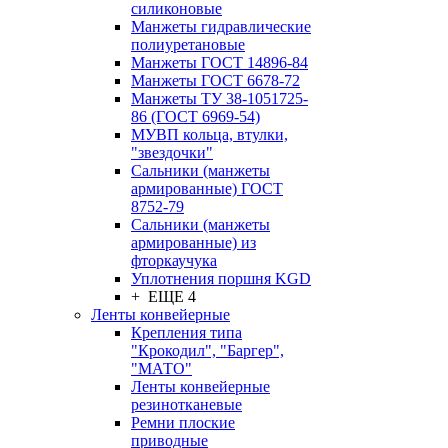
силиконовые
Манжеты гидравлические
полиуретановые
Манжеты ГОСТ 14896-84
Манжеты ГОСТ 6678-72
Манжеты ТУ 38-1051725-
86 (ГОСТ 6969-54)
МУВП кольца, втулки,
"звездочки"
Сальники (манжеты
армированные) ГОСТ
8752-79
Сальники (манжеты
армированные) из
фторкаучука
Уплотнения поршня KGD
+ ЕЩЕ 4
Ленты конвейерные
Крепления типа
"Крокодил", "Баргер",
"МАТО"
Ленты конвейерные
резинотканевые
Ремни плоские
приводные