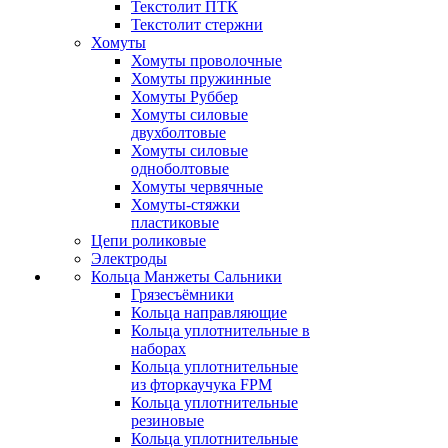
Текстолит ПТК
Текстолит стержни
Хомуты
Хомуты проволочные
Хомуты пружинные
Хомуты Руббер
Хомуты силовые
двухболтовые
Хомуты силовые
одноболтовые
Хомуты червячные
Хомуты-стяжки
пластиковые
Цепи роликовые
Электроды
Кольца Манжеты Сальники
Грязесъёмники
Кольца направляющие
Кольца уплотнительные в
наборах
Кольца уплотнительные
из фторкаучука FPM
Кольца уплотнительные
резиновые
Кольца уплотнительные