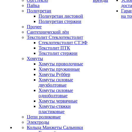
Оргстекло
Бренды
Усло
Пайка
дост
Полиуретан
Гара
Полиуретан листовой
на то
Полиуретан стержни
Прочее
Сантехнический лён
Текстолит Стеклотекстолит
Стеклотекстолит СТЭФ
Текстолит ПТК
Текстолит стержни
Хомуты
Хомуты проволочные
Хомуты пружинные
Хомуты Руббер
Хомуты силовые
двухболтовые
Хомуты силовые
одноболтовые
Хомуты червячные
Хомуты-стяжки
пластиковые
Цепи роликовые
Электроды
Кольца Манжеты Сальники