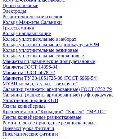
Цепи роликовые
Электроды
Резинотехнические изделия
Кольца Манжеты Сальники
Грязесъёмники
Кольца направляющие
Кольца уплотнительные в наборах
Кольца уплотнительные из фторкаучука FPM
Кольца уплотнительные резиновые
Кольца уплотнительные силиконовые
Манжеты гидравлические полиуретановые
Манжеты ГОСТ 14896-84
Манжеты ГОСТ 6678-72
Манжеты ТУ 38-1051725-86 (ГОСТ 6969-54)
МУВП кольца, втулки, "звездочки"
Сальники (манжеты армированные) ГОСТ 8752-79
Сальники (манжеты армированные) из фторкаучука
Уплотнения поршня KGD
Ленты конвейерные
Крепления типа "Крокодил", "Баргер", "МАТО"
Ленты конвейерные резинотканевые
Ремни плоские приводные резинотканевые
Пневмотрубка Фитинги
Пневматические фитинги