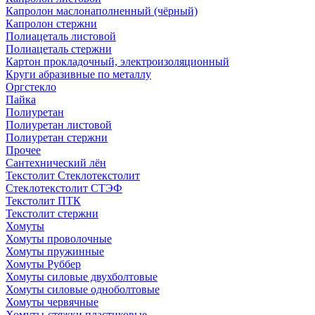
Капролон маслонаполненный (чёрный)
Капролон стержни
Полиацеталь листовой
Полиацеталь стержни
Картон прокладочный, электроизоляционный
Круги абразивные по металлу
Оргстекло
Пайка
Полиуретан
Полиуретан листовой
Полиуретан стержни
Прочее
Сантехнический лён
Текстолит Стеклотекстолит
Стеклотекстолит СТЭФ
Текстолит ПТК
Текстолит стержни
Хомуты
Хомуты проволочные
Хомуты пружинные
Хомуты Руббер
Хомуты силовые двухболтовые
Хомуты силовые одноболтовые
Хомуты червячные
Хомуты-стяжки пластиковые