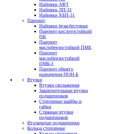
Набивки АФТ
Набивки ЛП-31
Набивки ХБП-31
Паронит
Набивки безасбестовые
Паронит кислотостойкий
ПК
Паронит
маслобензостойкий ПМБ
Паронит
маслобензостойкий
ПМБ-1
Паронит общего
назначения ПОН-Б
Втулки
Втулки скольжения
Закрепительные втулки
подшипников
Стопорные шайбы и
гайки
Стяжные втулки
подшипников
Игольчатые подшипники
Кольца стопорные
Кольца стопорные