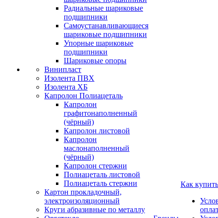
Радиальные шариковые
подшипники
Самоустанавливающиеся
шариковые подшипники
Упорные шариковые
подшипники
Шариковые опоры
Винипласт
Изолента ПВХ
Изолента ХБ
Капролон Полиацеталь
Капролон
графитонаполненный
(чёрный)
Капролон листовой
Капролон
маслонаполненный
(чёрный)
Капролон стержни
Полиацеталь листовой
Полиацеталь стержни
Как купит
Картон прокладочный,
электроизоляционный
Усло
Круги абразивные по металлу
опла