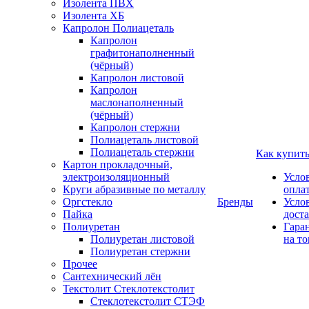
Изолента ПВХ
Изолента ХБ
Капролон Полиацеталь
Капролон
графитонаполненный
(чёрный)
Капролон листовой
Капролон
маслонаполненный
(чёрный)
Капролон стержни
Полиацеталь листовой
Полиацеталь стержни
Как купит
Картон прокладочный,
электроизоляционный
Усло
Круги абразивные по металлу
опла
Оргстекло
Бренды
Усло
Пайка
дост
Полиуретан
Гара
Полиуретан листовой
на то
Полиуретан стержни
Прочее
Сантехнический лён
Текстолит Стеклотекстолит
Стеклотекстолит СТЭФ