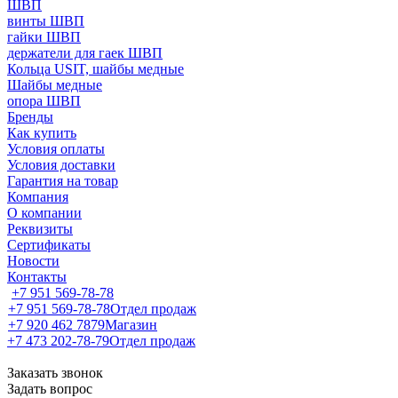
ШВП
винты ШВП
гайки ШВП
держатели для гаек ШВП
Кольца USIT, шайбы медные
Шайбы медные
опора ШВП
Бренды
Как купить
Условия оплаты
Условия доставки
Гарантия на товар
Компания
О компании
Реквизиты
Сертификаты
Новости
Контакты
+7 951 569-78-78
+7 951 569-78-78
Отдел продаж
+7 920 462 7879
Магазин
+7 473 202-78-79
Отдел продаж
Заказать звонок
Задать вопрос