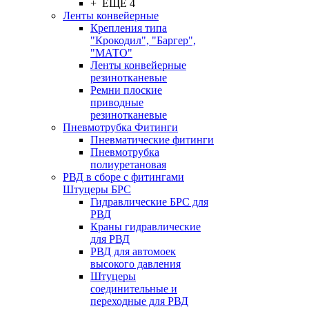
+ ЕЩЕ 4
Ленты конвейерные
Крепления типа
"Крокодил", "Баргер",
"МАТО"
Ленты конвейерные
резинотканевые
Ремни плоские
приводные
резинотканевые
Пневмотрубка Фитинги
Пневматические фитинги
Пневмотрубка
полиуретановая
РВД в сборе с фитингами
Штуцеры БРС
Гидравлические БРС для
РВД
Краны гидравлические
для РВД
РВД для автомоек
высокого давления
Штуцеры
соединительные и
переходные для РВД