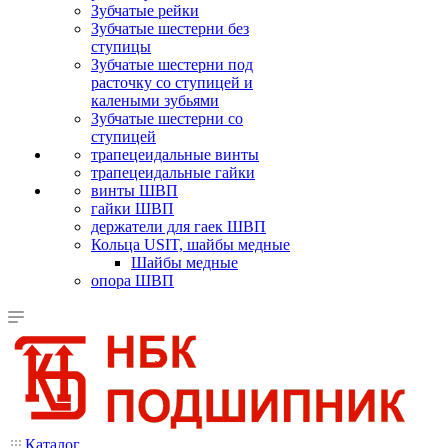
Зубчатые рейки
Зубчатые шестерни без
ступицы
Зубчатые шестерни под
расточку со ступицей и
калеными зубьями
Зубчатые шестерни со
ступицей
трапецеидальные винты
трапецеидальные гайки
винты ШВП
гайки ШВП
держатели для гаек ШВП
Кольца USIT, шайбы медные
Шайбы медные
опора ШВП
Каталог