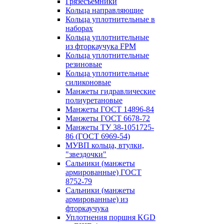
Грязесъёмники
Кольца направляющие
Кольца уплотнительные в
наборах
Кольца уплотнительные
из фторкаучука FPM
Кольца уплотнительные
резиновые
Кольца уплотнительные
силиконовые
Манжеты гидравлические
полиуретановые
Манжеты ГОСТ 14896-84
Манжеты ГОСТ 6678-72
Манжеты ТУ 38-1051725-
86 (ГОСТ 6969-54)
МУВП кольца, втулки,
"звездочки"
Сальники (манжеты
армированные) ГОСТ
8752-79
Сальники (манжеты
армированные) из
фторкаучука
Уплотнения поршня KGD