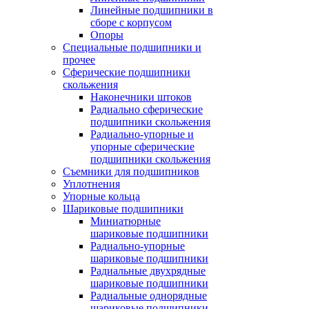
Линейные подшипники в
сборе с корпусом
Опоры
Специальные подшипники и
прочее
Сферические подшипники
скольжения
Наконечники штоков
Радиально сферические
подшипники скольжения
Радиально-упорные и
упорные сферические
подшипники скольжения
Съемники для подшипников
Уплотнения
Упорные кольца
Шариковые подшипники
Миниатюрные
шариковые подшипники
Радиально-упорные
шариковые подшипники
Радиальные двухрядные
шариковые подшипники
Радиальные однорядные
шариковые подшипники