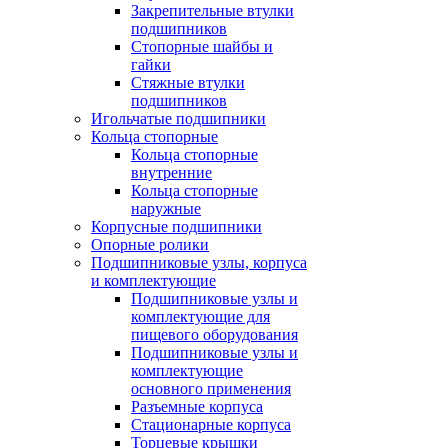
Закрепительные втулки
подшипников
Стопорные шайбы и
гайки
Стяжные втулки
подшипников
Игольчатые подшипники
Кольца стопорные
Кольца стопорные
внутренние
Кольца стопорные
наружные
Корпусные подшипники
Опорные ролики
Подшипниковые узлы, корпуса
и комплектующие
Подшипниковые узлы и
комплектующие для
пищевого оборудования
Подшипниковые узлы и
комплектующие
основного применения
Разъемные корпуса
Стационарные корпуса
Торцевые крышки