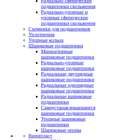
Радиально сферические
подшипники скольжения
Радиально-упорные и
упорные сферические
подшипники скольжения
Съемники для подшипников
Уплотнения
Упорные кольца
Шариковые подшипники
Миниатюрные
шариковые подшипники
Радиально-упорные
шариковые подшипники
Радиальные двухрядные
шариковые подшипники
Радиальные однорядные
шариковые подшипники
Радиальные шариковые
подшипники
Самоустанавливающиеся
шариковые подшипники
Упорные шариковые
подшипники
Шариковые опоры
Винипласт