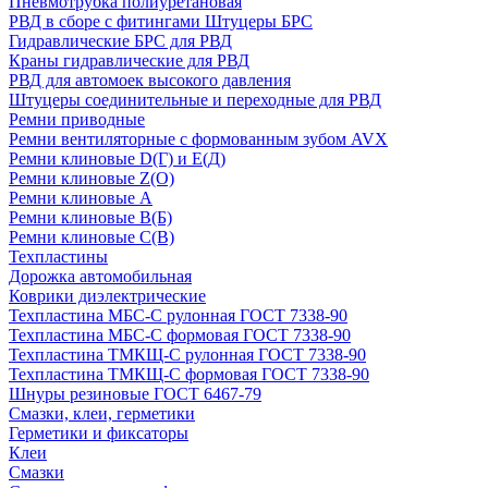
Пневмотрубка полиуретановая
РВД в сборе с фитингами Штуцеры БРС
Гидравлические БРС для РВД
Краны гидравлические для РВД
РВД для автомоек высокого давления
Штуцеры соединительные и переходные для РВД
Ремни приводные
Ремни вентиляторные с формованным зубом AVX
Ремни клиновые D(Г) и Е(Д)
Ремни клиновые Z(О)
Ремни клиновые А
Ремни клиновые В(Б)
Ремни клиновые С(В)
Техпластины
Дорожка автомобильная
Коврики диэлектрические
Техпластина МБС-С рулонная ГОСТ 7338-90
Техпластина МБС-С формовая ГОСТ 7338-90
Техпластина ТМКЩ-С рулонная ГОСТ 7338-90
Техпластина ТМКЩ-С формовая ГОСТ 7338-90
Шнуры резиновые ГОСТ 6467-79
Смазки, клеи, герметики
Герметики и фиксаторы
Клеи
Смазки