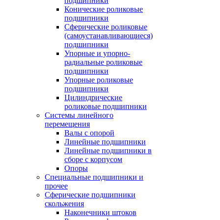
подшипники
Конические роликовые
подшипники
Сферические роликовые
(самоустанавливающиеся)
подшипники
Упорные и упорно-
радиальные роликовые
подшипники
Упорные роликовые
подшипники
Цилиндрические
роликовые подшипники
Системы линейного
перемещения
Валы с опорой
Линейные подшипники
Линейные подшипники в
сборе с корпусом
Опоры
Специальные подшипники и
прочее
Сферические подшипники
скольжения
Наконечники штоков