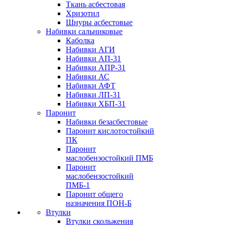
Ткань асбестовая
Хризотил
Шнуры асбестовые
Набивки сальниковые
Каболка
Набивки АГИ
Набивки АП-31
Набивки АПР-31
Набивки АС
Набивки АФТ
Набивки ЛП-31
Набивки ХБП-31
Паронит
Набивки безасбестовые
Паронит кислотостойкий
ПК
Паронит
маслобензостойкий ПМБ
Паронит
маслобензостойкий
ПМБ-1
Паронит общего
назначения ПОН-Б
Втулки
Втулки скольжения