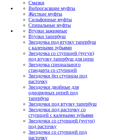
Смазки
Виброгасящие муфты
Жесткие муфты
Сильфонные муфты
Спиральные муфты
Втулки зажимные
Втулки тапербуш
Звездочка под втулку тапербуш
c калеными зубьями
Звездочка со ступицей (чугун)
под втулку тапербуш для цепи
Звездочка специального
стандарта со ступицей
Звездочки без ступицы под
расточку
Звездочки двойные для
однорядных цепей под
тапербуш
Звездочки под втулку тапербуш
Звездочки под расточку со
ступицей с калеными зубьями
Звездочки со ступицей (чугун)
под расточку
Звездочки со ступицей под
расточку