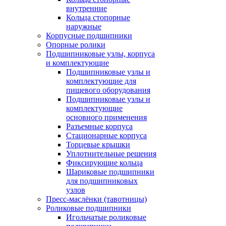
внутренние
Кольца стопорные
наружные
Корпусные подшипники
Опорные ролики
Подшипниковые узлы, корпуса
и комплектующие
Подшипниковые узлы и
комплектующие для
пищевого оборудования
Подшипниковые узлы и
комплектующие
основного применения
Разъемные корпуса
Стационарные корпуса
Торцевые крышки
Уплотнительные решения
Фиксирующие кольца
Шариковые подшипники
для подшипниковых
узлов
Пресс-маслёнки (тавотницы)
Роликовые подшипники
Игольчатые роликовые