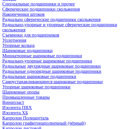
Специальные подшипники и прочее
Сферические подшипники скольжения
Наконечники штоков
Радиально сферические подшипники скольжения
Радиально-упорные и упорные сферические подшипники
скольжения
Съемники для подшипников
Уплотнения
Упорные кольца
Шариковые подшипники
Миниатюрные шариковые подшипники
Радиально-упорные шариковые подшипники
Радиальные двухрядные шариковые подшипники
Радиальные однорядные шариковые подшипники
Радиальные шариковые подшипники
Самоустанавливающиеся шариковые подшипники
Упорные шариковые подшипники
Шариковые опоры
Промышленные товары
Винипласт
Изолента ПВХ
Изолента ХБ
Капролон Полиацеталь
Капролон графитонаполненный (чёрный)
Капролон листовой