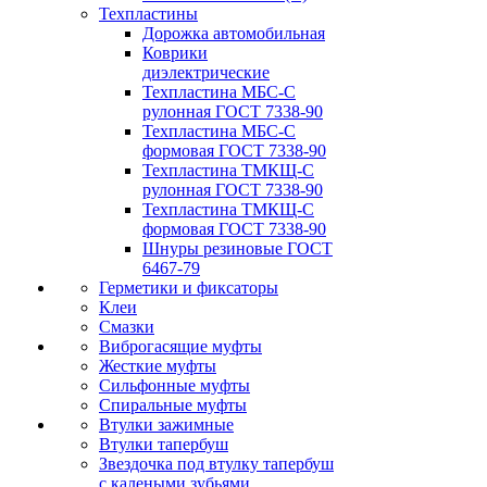
Техпластины
Дорожка автомобильная
Коврики
диэлектрические
Техпластина МБС-С
рулонная ГОСТ 7338-90
Техпластина МБС-С
формовая ГОСТ 7338-90
Техпластина ТМКЩ-С
рулонная ГОСТ 7338-90
Техпластина ТМКЩ-С
формовая ГОСТ 7338-90
Шнуры резиновые ГОСТ
6467-79
Герметики и фиксаторы
Клеи
Смазки
Виброгасящие муфты
Жесткие муфты
Сильфонные муфты
Спиральные муфты
Втулки зажимные
Втулки тапербуш
Звездочка под втулку тапербуш
c калеными зубьями