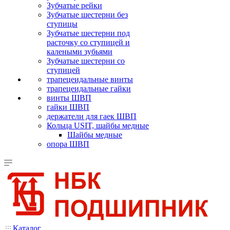
Зубчатые рейки
Зубчатые шестерни без
ступицы
Зубчатые шестерни под
расточку со ступицей и
калеными зубьями
Зубчатые шестерни со
ступицей
трапецеидальные винты
трапецеидальные гайки
винты ШВП
гайки ШВП
держатели для гаек ШВП
Кольца USIT, шайбы медные
Шайбы медные
опора ШВП
Каталог