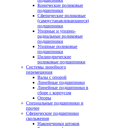
подшипники
Конические роликовые
подшипники
Сферические роликовые
(самоустанавливающиеся)
подшипники
Упорные и упорно-
радиальные роликовые
подшипники
Упорные роликовые
подшипники
Цилиндрические
роликовые подшипники
Системы линейного
перемещения
Валы с опорой
Линейные подшипники
Линейные подшипники в
сборе с корпусом
Опоры
Специальные подшипники и
прочее
Сферические подшипники
скольжения
Наконечники штоков