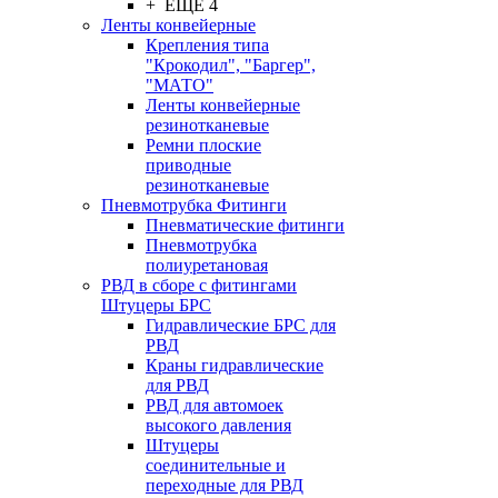
+ ЕЩЕ 4
Ленты конвейерные
Крепления типа
"Крокодил", "Баргер",
"МАТО"
Ленты конвейерные
резинотканевые
Ремни плоские
приводные
резинотканевые
Пневмотрубка Фитинги
Пневматические фитинги
Пневмотрубка
полиуретановая
РВД в сборе с фитингами
Штуцеры БРС
Гидравлические БРС для
РВД
Краны гидравлические
для РВД
РВД для автомоек
высокого давления
Штуцеры
соединительные и
переходные для РВД