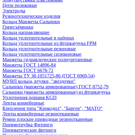
Цепи роликовые
Электроды
Резинотехнические изделия
Кольца Манжеты Сальники
Грязесъёмники
Кольца направляющие
Кольца уплотнительные в наборах
Кольца уплотнительные из фторкаучука FPM
Кольца уплотнительные резиновые
Кольца уплотнительные силиконовые
Манжеты гидравлические полиуретановые
Манжеты ГОСТ 14896-84
Манжеты ГОСТ 6678-72
Манжеты ТУ 38-1051725-86 (ГОСТ 6969-54)
МУВП кольца, втулки, "звездочки"
Сальники (манжеты армированные) ГОСТ 8752-79
Сальники (манжеты армированные) из фторкаучука
Уплотнения поршня KGD
Ленты конвейерные
Крепления типа "Крокодил", "Баргер", "МАТО"
Ленты конвейерные резинотканевые
Ремни плоские приводные резинотканевые
Пневмотрубка Фитинги
Пневматические фитинги