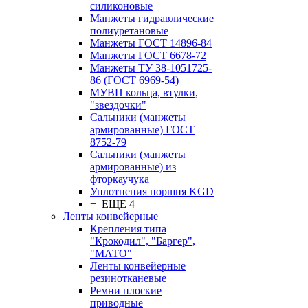
силиконовые
Манжеты гидравлические
полиуретановые
Манжеты ГОСТ 14896-84
Манжеты ГОСТ 6678-72
Манжеты ТУ 38-1051725-
86 (ГОСТ 6969-54)
МУВП кольца, втулки,
"звездочки"
Сальники (манжеты
армированные) ГОСТ
8752-79
Сальники (манжеты
армированные) из
фторкаучука
Уплотнения поршня KGD
+ ЕЩЕ 4
Ленты конвейерные
Крепления типа
"Крокодил", "Баргер",
"МАТО"
Ленты конвейерные
резинотканевые
Ремни плоские
приводные