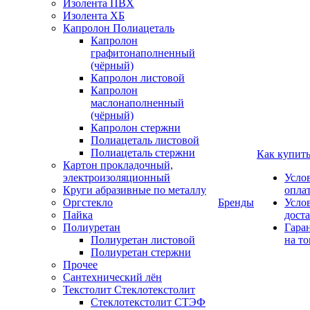
Изолента ПВХ
Изолента ХБ
Капролон Полиацеталь
Капролон
графитонаполненный
(чёрный)
Капролон листовой
Капролон
маслонаполненный
(чёрный)
Капролон стержни
Полиацеталь листовой
Полиацеталь стержни
Как купит
Картон прокладочный,
электроизоляционный
Усло
Круги абразивные по металлу
опла
Оргстекло
Бренды
Усло
Пайка
дост
Полиуретан
Гара
Полиуретан листовой
на то
Полиуретан стержни
Прочее
Сантехнический лён
Текстолит Стеклотекстолит
Стеклотекстолит СТЭФ