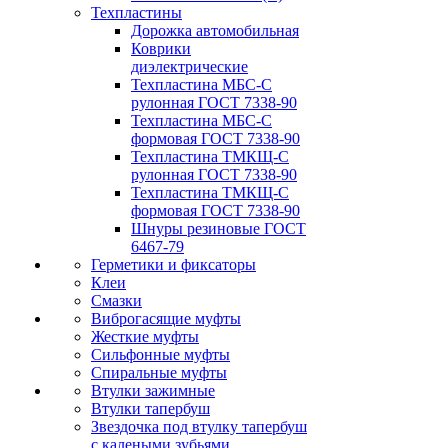
Техпластины
Дорожка автомобильная
Коврики
диэлектрические
Техпластина МБС-С
рулонная ГОСТ 7338-90
Техпластина МБС-С
формовая ГОСТ 7338-90
Техпластина ТМКЩ-С
рулонная ГОСТ 7338-90
Техпластина ТМКЩ-С
формовая ГОСТ 7338-90
Шнуры резиновые ГОСТ
6467-79
Герметики и фиксаторы
Клеи
Смазки
Виброгасящие муфты
Жесткие муфты
Сильфонные муфты
Спиральные муфты
Втулки зажимные
Втулки тапербуш
Звездочка под втулку тапербуш
c калеными зубьями