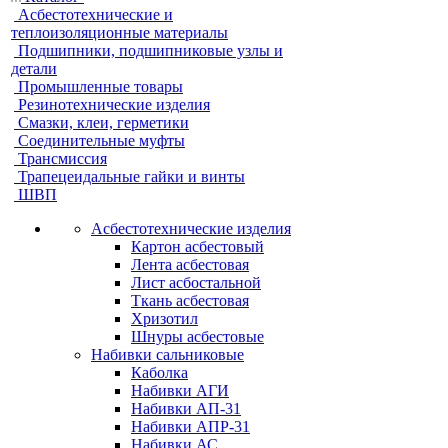
Асбестотехнические и
теплоизоляционные материалы
Подшипники, подшипниковые узлы и
детали
Промышленные товары
Резинотехнические изделия
Смазки, клеи, герметики
Соединительные муфты
Трансмиссия
Трапецеидальные гайки и винты
ШВП
Асбестотехнические изделия
Картон асбестовый
Лента асбестовая
Лист асбостальной
Ткань асбестовая
Хризотил
Шнуры асбестовые
Набивки сальниковые
Каболка
Набивки АГИ
Набивки АП-31
Набивки АПР-31
Набивки АС