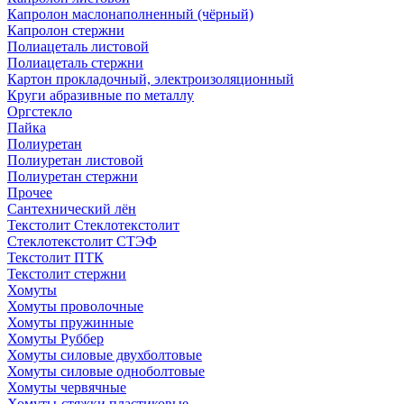
Капролон маслонаполненный (чёрный)
Капролон стержни
Полиацеталь листовой
Полиацеталь стержни
Картон прокладочный, электроизоляционный
Круги абразивные по металлу
Оргстекло
Пайка
Полиуретан
Полиуретан листовой
Полиуретан стержни
Прочее
Сантехнический лён
Текстолит Стеклотекстолит
Стеклотекстолит СТЭФ
Текстолит ПТК
Текстолит стержни
Хомуты
Хомуты проволочные
Хомуты пружинные
Хомуты Руббер
Хомуты силовые двухболтовые
Хомуты силовые одноболтовые
Хомуты червячные
Хомуты-стяжки пластиковые