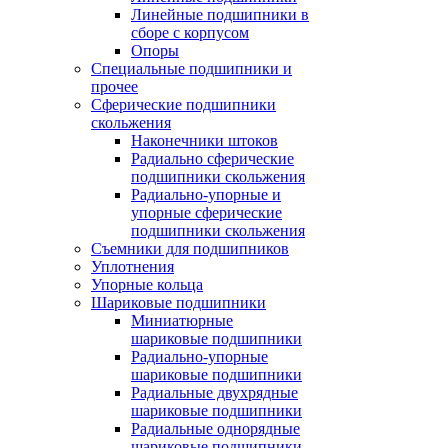
Линейные подшипники в
сборе с корпусом
Опоры
Специальные подшипники и
прочее
Сферические подшипники
скольжения
Наконечники штоков
Радиально сферические
подшипники скольжения
Радиально-упорные и
упорные сферические
подшипники скольжения
Съемники для подшипников
Уплотнения
Упорные кольца
Шариковые подшипники
Миниатюрные
шариковые подшипники
Радиально-упорные
шариковые подшипники
Радиальные двухрядные
шариковые подшипники
Радиальные однорядные
шариковые подшипники