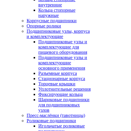
внутренние
Кольца стопорные
наружные
Корпусные подшипники
Опорные ролики
Подшипниковые узлы, корпуса
и комплектующие
Подшипниковые узлы и
комплектующие для
пищевого оборудования
Подшипниковые узлы и
комплектующие
основного применения
Разъемные корпуса
Стационарные корпуса
Торцевые крышки
Уплотнительные решения
Фиксирующие кольца
Шариковые подшипники
для подшипниковых
узлов
Пресс-маслёнки (тавотницы)
Роликовые подшипники
Игольчатые роликовые