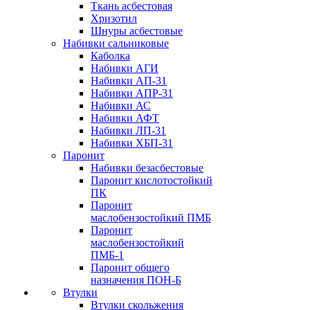
Ткань асбестовая
Хризотил
Шнуры асбестовые
Набивки сальниковые
Каболка
Набивки АГИ
Набивки АП-31
Набивки АПР-31
Набивки АС
Набивки АФТ
Набивки ЛП-31
Набивки ХБП-31
Паронит
Набивки безасбестовые
Паронит кислотостойкий
ПК
Паронит
маслобензостойкий ПМБ
Паронит
маслобензостойкий
ПМБ-1
Паронит общего
назначения ПОН-Б
Втулки
Втулки скольжения