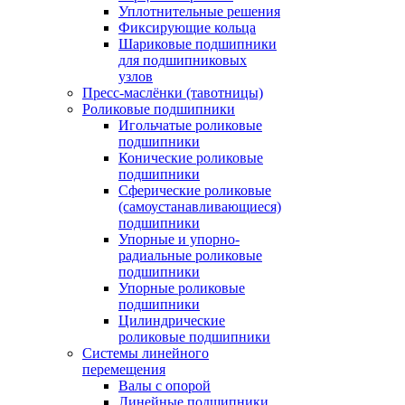
Уплотнительные решения
Фиксирующие кольца
Шариковые подшипники
для подшипниковых
узлов
Пресс-маслёнки (тавотницы)
Роликовые подшипники
Игольчатые роликовые
подшипники
Конические роликовые
подшипники
Сферические роликовые
(самоустанавливающиеся)
подшипники
Упорные и упорно-
радиальные роликовые
подшипники
Упорные роликовые
подшипники
Цилиндрические
роликовые подшипники
Системы линейного
перемещения
Валы с опорой
Линейные подшипники