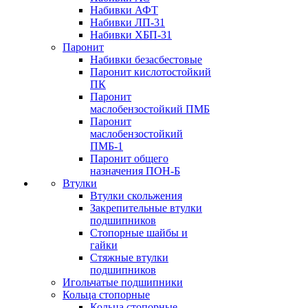
Набивки АФТ
Набивки ЛП-31
Набивки ХБП-31
Паронит
Набивки безасбестовые
Паронит кислотостойкий
ПК
Паронит
маслобензостойкий ПМБ
Паронит
маслобензостойкий
ПМБ-1
Паронит общего
назначения ПОН-Б
Втулки
Втулки скольжения
Закрепительные втулки
подшипников
Стопорные шайбы и
гайки
Стяжные втулки
подшипников
Игольчатые подшипники
Кольца стопорные
Кольца стопорные