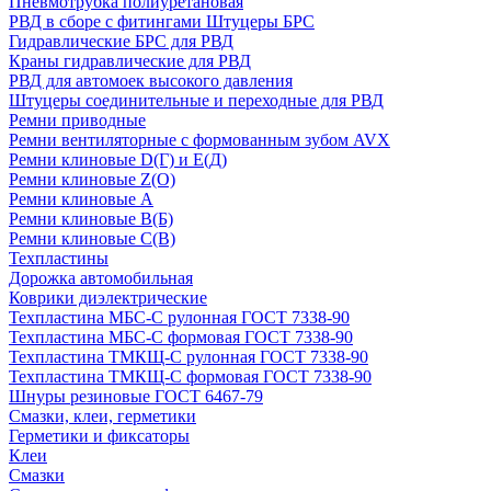
Пневмотрубка полиуретановая
РВД в сборе с фитингами Штуцеры БРС
Гидравлические БРС для РВД
Краны гидравлические для РВД
РВД для автомоек высокого давления
Штуцеры соединительные и переходные для РВД
Ремни приводные
Ремни вентиляторные с формованным зубом AVX
Ремни клиновые D(Г) и Е(Д)
Ремни клиновые Z(О)
Ремни клиновые А
Ремни клиновые В(Б)
Ремни клиновые С(В)
Техпластины
Дорожка автомобильная
Коврики диэлектрические
Техпластина МБС-С рулонная ГОСТ 7338-90
Техпластина МБС-С формовая ГОСТ 7338-90
Техпластина ТМКЩ-С рулонная ГОСТ 7338-90
Техпластина ТМКЩ-С формовая ГОСТ 7338-90
Шнуры резиновые ГОСТ 6467-79
Смазки, клеи, герметики
Герметики и фиксаторы
Клеи
Смазки