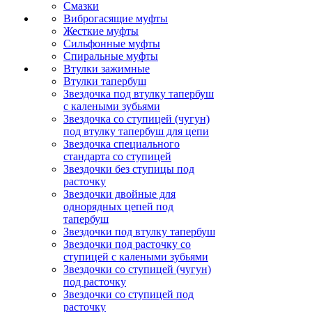
Смазки
Виброгасящие муфты
Жесткие муфты
Сильфонные муфты
Спиральные муфты
Втулки зажимные
Втулки тапербуш
Звездочка под втулку тапербуш
c калеными зубьями
Звездочка со ступицей (чугун)
под втулку тапербуш для цепи
Звездочка специального
стандарта со ступицей
Звездочки без ступицы под
расточку
Звездочки двойные для
однорядных цепей под
тапербуш
Звездочки под втулку тапербуш
Звездочки под расточку со
ступицей с калеными зубьями
Звездочки со ступицей (чугун)
под расточку
Звездочки со ступицей под
расточку