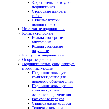
Закрепительные втулки
подшипников
Стопорные шайбы и
гайки
Стяжные втулки
подшипников
Игольчатые подшипники
Кольца стопорные
Кольца стопорные
внутренние
Кольца стопорные
наружные
Корпусные подшипники
Опорные ролики
Подшипниковые узлы, корпуса
и комплектующие
Подшипниковые узлы и
комплектующие для
пищевого оборудования
Подшипниковые узлы и
комплектующие
основного применения
Разъемные корпуса
Стационарные корпуса
Торцевые крышки