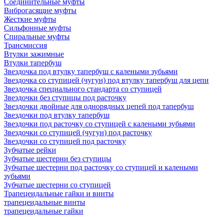
Соединительные муфты
Виброгасящие муфты
Жесткие муфты
Сильфонные муфты
Спиральные муфты
Трансмиссия
Втулки зажимные
Втулки тапербуш
Звездочка под втулку тапербуш c калеными зубьями
Звездочка со ступицей (чугун) под втулку тапербуш для цепи
Звездочка специального стандарта со ступицей
Звездочки без ступицы под расточку
Звездочки двойные для однорядных цепей под тапербуш
Звездочки под втулку тапербуш
Звездочки под расточку со ступицей с калеными зубьями
Звездочки со ступицей (чугун) под расточку
Звездочки со ступицей под расточку
Зубчатые рейки
Зубчатые шестерни без ступицы
Зубчатые шестерни под расточку со ступицей и калеными
зубьями
Зубчатые шестерни со ступицей
Трапецеидальные гайки и винты
трапецеидальные винты
трапецеидальные гайки