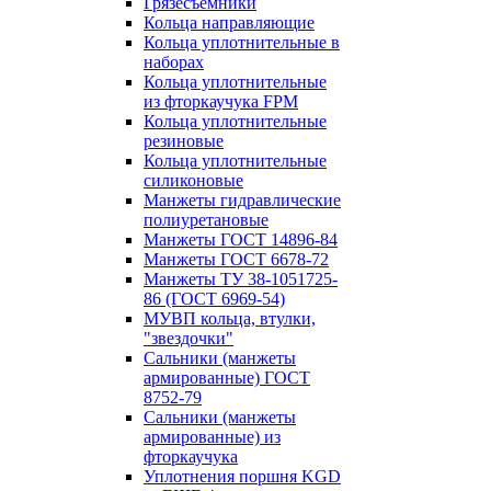
Грязесъёмники
Кольца направляющие
Кольца уплотнительные в
наборах
Кольца уплотнительные
из фторкаучука FPM
Кольца уплотнительные
резиновые
Кольца уплотнительные
силиконовые
Манжеты гидравлические
полиуретановые
Манжеты ГОСТ 14896-84
Манжеты ГОСТ 6678-72
Манжеты ТУ 38-1051725-
86 (ГОСТ 6969-54)
МУВП кольца, втулки,
"звездочки"
Сальники (манжеты
армированные) ГОСТ
8752-79
Сальники (манжеты
армированные) из
фторкаучука
Уплотнения поршня KGD