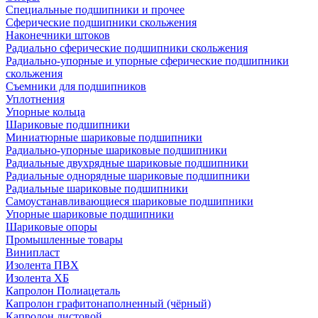
Специальные подшипники и прочее
Сферические подшипники скольжения
Наконечники штоков
Радиально сферические подшипники скольжения
Радиально-упорные и упорные сферические подшипники
скольжения
Съемники для подшипников
Уплотнения
Упорные кольца
Шариковые подшипники
Миниатюрные шариковые подшипники
Радиально-упорные шариковые подшипники
Радиальные двухрядные шариковые подшипники
Радиальные однорядные шариковые подшипники
Радиальные шариковые подшипники
Самоустанавливающиеся шариковые подшипники
Упорные шариковые подшипники
Шариковые опоры
Промышленные товары
Винипласт
Изолента ПВХ
Изолента ХБ
Капролон Полиацеталь
Капролон графитонаполненный (чёрный)
Капролон листовой