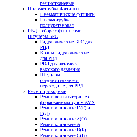
резинотканевые
Пневмотрубка Фитинги
Пневматические фитинги
Пневмотрубка
полиуретановая
РВД в сборе с фитингами
Штуцеры БРС
Гидравлические БРС для
РВД
Краны гидравлические
для РВД
РВД для автомоек
высокого давления
Штуцеры
соединительные и
переходные для РВД
Ремни приводные
Ремни вентиляторные с
формованным зубом AVX
Ремни клиновые D(Г) и
Е(Д)
Ремни клиновые Z(О)
Ремни клиновые А
Ремни клиновые В(Б)
Ремни клиновые С(В)