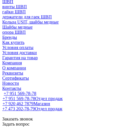
ШВП
винты ШВП
гайки ШВП
держатели для гаек ШВП
Кольца USIT, шайбы медные
Шайбы медные
опора ШВП
Бренды
Как купить
Условия оплаты
Условия доставки
Гарантия на товар
Компания
О компании
Реквизиты
Сертификаты
Новости
Контакты
+7 951 569-78-78
+7 951 569-78-78
Отдел продаж
+7 920 462 7879
Магазин
+7 473 202-78-79
Отдел продаж
Заказать звонок
Задать вопрос