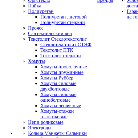
Оргстекло
Бренды
Усло
Пайка
дост
Полиуретан
Гара
Полиуретан листовой
на то
Полиуретан стержни
Прочее
Сантехнический лён
Текстолит Стеклотекстолит
Стеклотекстолит СТЭФ
Текстолит ПТК
Текстолит стержни
Хомуты
Хомуты проволочные
Хомуты пружинные
Хомуты Руббер
Хомуты силовые
двухболтовые
Хомуты силовые
одноболтовые
Хомуты червячные
Хомуты-стяжки
пластиковые
Цепи роликовые
Электроды
Кольца Манжеты Сальники