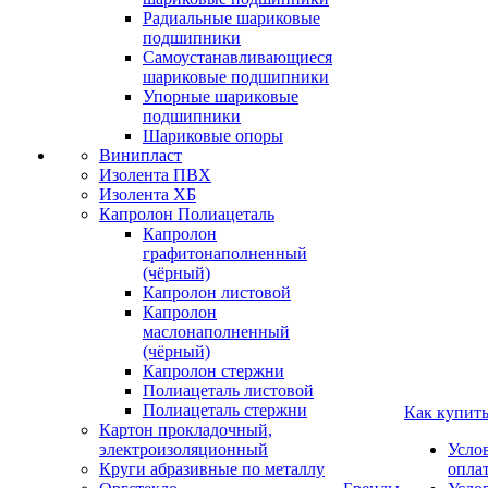
Радиальные шариковые
подшипники
Самоустанавливающиеся
шариковые подшипники
Упорные шариковые
подшипники
Шариковые опоры
Винипласт
Изолента ПВХ
Изолента ХБ
Капролон Полиацеталь
Капролон
графитонаполненный
(чёрный)
Капролон листовой
Капролон
маслонаполненный
(чёрный)
Капролон стержни
Полиацеталь листовой
Полиацеталь стержни
Как купит
Картон прокладочный,
электроизоляционный
Усло
Круги абразивные по металлу
опла