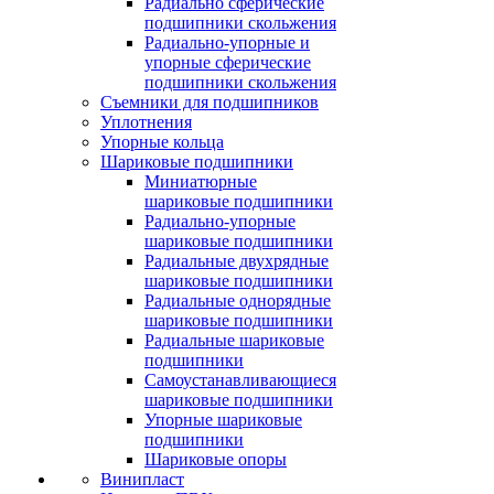
Радиально сферические
подшипники скольжения
Радиально-упорные и
упорные сферические
подшипники скольжения
Съемники для подшипников
Уплотнения
Упорные кольца
Шариковые подшипники
Миниатюрные
шариковые подшипники
Радиально-упорные
шариковые подшипники
Радиальные двухрядные
шариковые подшипники
Радиальные однорядные
шариковые подшипники
Радиальные шариковые
подшипники
Самоустанавливающиеся
шариковые подшипники
Упорные шариковые
подшипники
Шариковые опоры
Винипласт