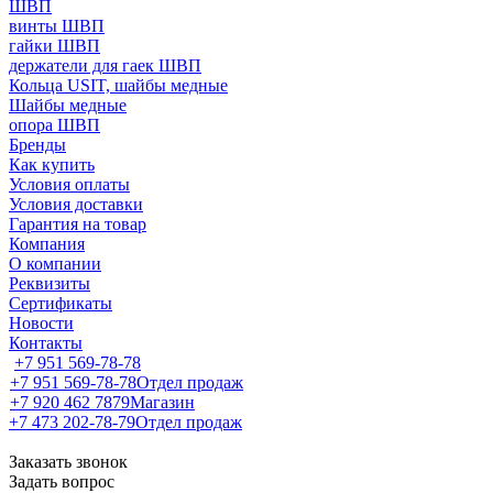
ШВП
винты ШВП
гайки ШВП
держатели для гаек ШВП
Кольца USIT, шайбы медные
Шайбы медные
опора ШВП
Бренды
Как купить
Условия оплаты
Условия доставки
Гарантия на товар
Компания
О компании
Реквизиты
Сертификаты
Новости
Контакты
+7 951 569-78-78
+7 951 569-78-78
Отдел продаж
+7 920 462 7879
Магазин
+7 473 202-78-79
Отдел продаж
Заказать звонок
Задать вопрос