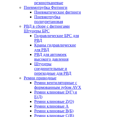
резинотканевые
Пневмотрубка Фитинги
Пневматические фитинги
Пневмотрубка
полиуретановая
РВД в сборе с фитингами
Штуцеры БРС
Гидравлические БРС для
РВД
Краны гидравлические
для РВД
РВД для автомоек
высокого давления
Штуцеры
соединительные и
переходные для РВД
Ремни приводные
Ремни вентиляторные с
формованным зубом AVX
Ремни клиновые D(Г) и
Е(Д)
Ремни клиновые Z(О)
Ремни клиновые А
Ремни клиновые В(Б)
Ремни клиновые С(В)