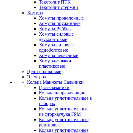
Текстолит ПТК
Текстолит стержни
Хомуты
Хомуты проволочные
Хомуты пружинные
Хомуты Руббер
Хомуты силовые
двухболтовые
Хомуты силовые
одноболтовые
Хомуты червячные
Хомуты-стяжки
пластиковые
Цепи роликовые
Электроды
Кольца Манжеты Сальники
Грязесъёмники
Кольца направляющие
Кольца уплотнительные в
наборах
Кольца уплотнительные
из фторкаучука FPM
Кольца уплотнительные
резиновые
Кольца уплотнительные