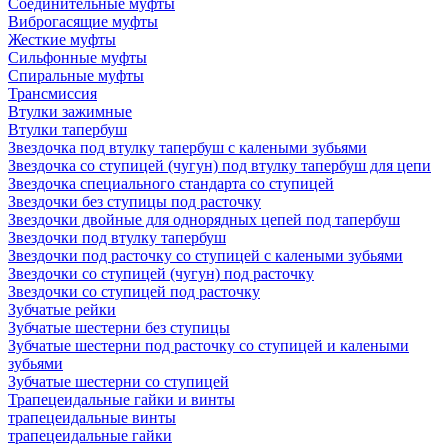
Соединительные муфты
Виброгасящие муфты
Жесткие муфты
Сильфонные муфты
Спиральные муфты
Трансмиссия
Втулки зажимные
Втулки тапербуш
Звездочка под втулку тапербуш c калеными зубьями
Звездочка со ступицей (чугун) под втулку тапербуш для цепи
Звездочка специального стандарта со ступицей
Звездочки без ступицы под расточку
Звездочки двойные для однорядных цепей под тапербуш
Звездочки под втулку тапербуш
Звездочки под расточку со ступицей с калеными зубьями
Звездочки со ступицей (чугун) под расточку
Звездочки со ступицей под расточку
Зубчатые рейки
Зубчатые шестерни без ступицы
Зубчатые шестерни под расточку со ступицей и калеными
зубьями
Зубчатые шестерни со ступицей
Трапецеидальные гайки и винты
трапецеидальные винты
трапецеидальные гайки