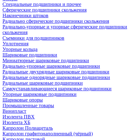
Специальные подшипники и прочее
Сферические подшипники скольжения
Наконечники штоков
Радиально сферические подшипники скольжения
Радиально-упорные и упорные сферические подшипники
скольжения
Съемники для подшипников
Уплотнения
Упорные кольца
Шариковые подшипники
Миниатюрные шариковые подшипники
Радиально-упорные шариковые подшипники
Радиальные двухрядные шариковые подшипники
Радиальные однорядные шариковые подшипники
Радиальные шариковые подшипники
Самоустанавливающиеся шариковые подшипники
Упорные шариковые подшипники
Шариковые опоры
Промышленные товары
Винипласт
Изолента ПВХ
Изолента ХБ
Капролон Полиацеталь
Капролон графитонаполненный (чёрный)
Капролон листовой