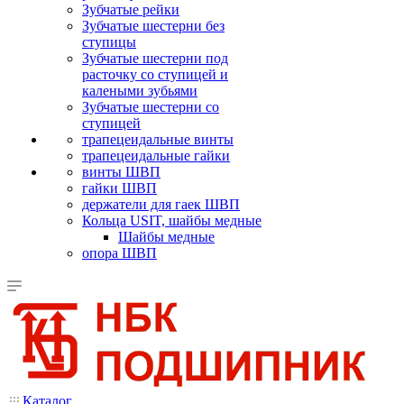
Зубчатые рейки
Зубчатые шестерни без
ступицы
Зубчатые шестерни под
расточку со ступицей и
калеными зубьями
Зубчатые шестерни со
ступицей
трапецеидальные винты
трапецеидальные гайки
винты ШВП
гайки ШВП
держатели для гаек ШВП
Кольца USIT, шайбы медные
Шайбы медные
опора ШВП
Каталог