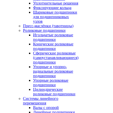
Уплотнительные решения
Фиксирующие кольца
Шариковые подшипники
для подшипниковых
узлов
Пресс-маслёнки (тавотницы)
Роликовые подшипники
Игольчатые роликовые
подшипники
Конические роликовые
подшипники
Сферические роликовые
(самоустанавливающиеся)
подшипники
Упорные и упорно-
радиальные роликовые
подшипники
Упорные роликовые
подшипники
Цилиндрические
роликовые подшипники
Системы линейного
перемещения
Валы с опорой
Линейные подшипники