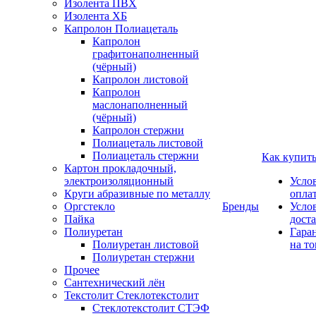
Изолента ПВХ
Изолента ХБ
Капролон Полиацеталь
Капролон
графитонаполненный
(чёрный)
Капролон листовой
Капролон
маслонаполненный
(чёрный)
Капролон стержни
Полиацеталь листовой
Полиацеталь стержни
Как купит
Картон прокладочный,
электроизоляционный
Усло
Круги абразивные по металлу
опла
Оргстекло
Бренды
Усло
Пайка
дост
Полиуретан
Гара
Полиуретан листовой
на то
Полиуретан стержни
Прочее
Сантехнический лён
Текстолит Стеклотекстолит
Стеклотекстолит СТЭФ