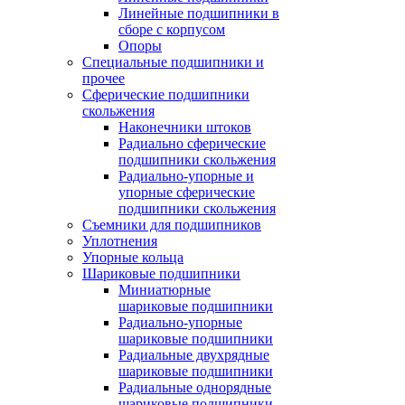
Линейные подшипники в
сборе с корпусом
Опоры
Специальные подшипники и
прочее
Сферические подшипники
скольжения
Наконечники штоков
Радиально сферические
подшипники скольжения
Радиально-упорные и
упорные сферические
подшипники скольжения
Съемники для подшипников
Уплотнения
Упорные кольца
Шариковые подшипники
Миниатюрные
шариковые подшипники
Радиально-упорные
шариковые подшипники
Радиальные двухрядные
шариковые подшипники
Радиальные однорядные
шариковые подшипники