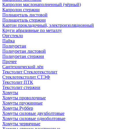
Капролон маслонаполненный (чёрный)
Капролон стержни
Полиацеталь листовой
Полиацеталь стержни
Картон прокладочный, электроизоляционный
Круги абразивные по металлу
Оргстекло
Пайка
Полиуретан
Полиуретан листовой
Полиуретан стержни
Прочее
Сантехнический лён
Текстолит Стеклотекстолит
Стеклотекстолит СТЭФ
Текстолит ПТК
Текстолит стержни
Хомуты
Хомуты проволочные
Хомуты пружинные
Хомуты Руббер
Хомуты силовые двухболтовые
Хомуты силовые одноболтовые
Хомуты червячные
Хомуты-стяжки пластиковые