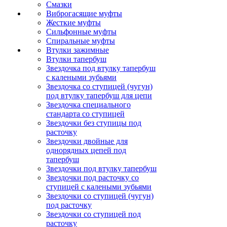
Смазки
Виброгасящие муфты
Жесткие муфты
Сильфонные муфты
Спиральные муфты
Втулки зажимные
Втулки тапербуш
Звездочка под втулку тапербуш
c калеными зубьями
Звездочка со ступицей (чугун)
под втулку тапербуш для цепи
Звездочка специального
стандарта со ступицей
Звездочки без ступицы под
расточку
Звездочки двойные для
однорядных цепей под
тапербуш
Звездочки под втулку тапербуш
Звездочки под расточку со
ступицей с калеными зубьями
Звездочки со ступицей (чугун)
под расточку
Звездочки со ступицей под
расточку