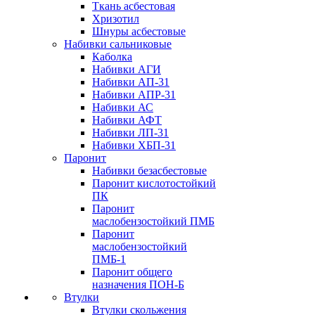
Ткань асбестовая
Хризотил
Шнуры асбестовые
Набивки сальниковые
Каболка
Набивки АГИ
Набивки АП-31
Набивки АПР-31
Набивки АС
Набивки АФТ
Набивки ЛП-31
Набивки ХБП-31
Паронит
Набивки безасбестовые
Паронит кислотостойкий
ПК
Паронит
маслобензостойкий ПМБ
Паронит
маслобензостойкий
ПМБ-1
Паронит общего
назначения ПОН-Б
Втулки
Втулки скольжения