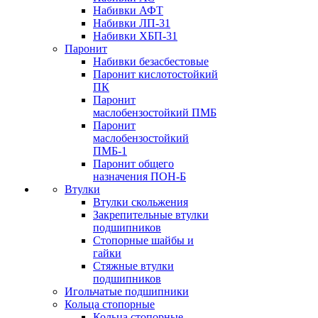
Набивки АФТ
Набивки ЛП-31
Набивки ХБП-31
Паронит
Набивки безасбестовые
Паронит кислотостойкий
ПК
Паронит
маслобензостойкий ПМБ
Паронит
маслобензостойкий
ПМБ-1
Паронит общего
назначения ПОН-Б
Втулки
Втулки скольжения
Закрепительные втулки
подшипников
Стопорные шайбы и
гайки
Стяжные втулки
подшипников
Игольчатые подшипники
Кольца стопорные
Кольца стопорные