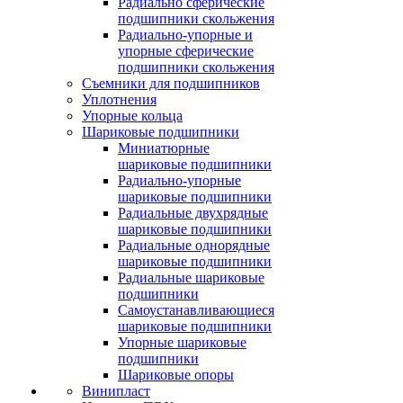
Радиально сферические
подшипники скольжения
Радиально-упорные и
упорные сферические
подшипники скольжения
Съемники для подшипников
Уплотнения
Упорные кольца
Шариковые подшипники
Миниатюрные
шариковые подшипники
Радиально-упорные
шариковые подшипники
Радиальные двухрядные
шариковые подшипники
Радиальные однорядные
шариковые подшипники
Радиальные шариковые
подшипники
Самоустанавливающиеся
шариковые подшипники
Упорные шариковые
подшипники
Шариковые опоры
Винипласт