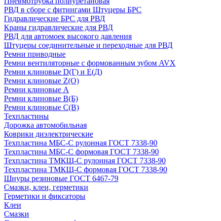
Пневмотрубка полиуретановая
РВД в сборе с фитингами Штуцеры БРС
Гидравлические БРС для РВД
Краны гидравлические для РВД
РВД для автомоек высокого давления
Штуцеры соединительные и переходные для РВД
Ремни приводные
Ремни вентиляторные с формованным зубом AVX
Ремни клиновые D(Г) и Е(Д)
Ремни клиновые Z(О)
Ремни клиновые А
Ремни клиновые В(Б)
Ремни клиновые С(В)
Техпластины
Дорожка автомобильная
Коврики диэлектрические
Техпластина МБС-С рулонная ГОСТ 7338-90
Техпластина МБС-С формовая ГОСТ 7338-90
Техпластина ТМКЩ-С рулонная ГОСТ 7338-90
Техпластина ТМКЩ-С формовая ГОСТ 7338-90
Шнуры резиновые ГОСТ 6467-79
Смазки, клеи, герметики
Герметики и фиксаторы
Клеи
Смазки