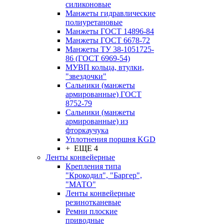
силиконовые
Манжеты гидравлические
полиуретановые
Манжеты ГОСТ 14896-84
Манжеты ГОСТ 6678-72
Манжеты ТУ 38-1051725-
86 (ГОСТ 6969-54)
МУВП кольца, втулки,
"звездочки"
Сальники (манжеты
армированные) ГОСТ
8752-79
Сальники (манжеты
армированные) из
фторкаучука
Уплотнения поршня KGD
+ ЕЩЕ 4
Ленты конвейерные
Крепления типа
"Крокодил", "Баргер",
"МАТО"
Ленты конвейерные
резинотканевые
Ремни плоские
приводные