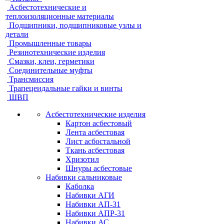
Асбестотехнические и
теплоизоляционные материалы
Подшипники, подшипниковые узлы и
детали
Промышленные товары
Резинотехнические изделия
Смазки, клеи, герметики
Соединительные муфты
Трансмиссия
Трапецеидальные гайки и винты
ШВП
Асбестотехнические изделия
Картон асбестовый
Лента асбестовая
Лист асбостальной
Ткань асбестовая
Хризотил
Шнуры асбестовые
Набивки сальниковые
Каболка
Набивки АГИ
Набивки АП-31
Набивки АПР-31
Набивки АС