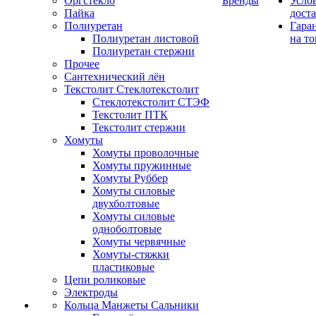
Оргстекло
Бренды
Усло
Пайка
дост
Полиуретан
Гара
Полиуретан листовой
на то
Полиуретан стержни
Прочее
Сантехнический лён
Текстолит Стеклотекстолит
Стеклотекстолит СТЭФ
Текстолит ПТК
Текстолит стержни
Хомуты
Хомуты проволочные
Хомуты пружинные
Хомуты Руббер
Хомуты силовые
двухболтовые
Хомуты силовые
одноболтовые
Хомуты червячные
Хомуты-стяжки
пластиковые
Цепи роликовые
Электроды
Кольца Манжеты Сальники