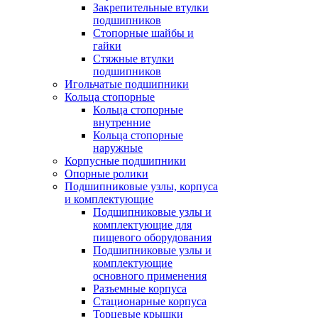
Закрепительные втулки
подшипников
Стопорные шайбы и
гайки
Стяжные втулки
подшипников
Игольчатые подшипники
Кольца стопорные
Кольца стопорные
внутренние
Кольца стопорные
наружные
Корпусные подшипники
Опорные ролики
Подшипниковые узлы, корпуса
и комплектующие
Подшипниковые узлы и
комплектующие для
пищевого оборудования
Подшипниковые узлы и
комплектующие
основного применения
Разъемные корпуса
Стационарные корпуса
Торцевые крышки