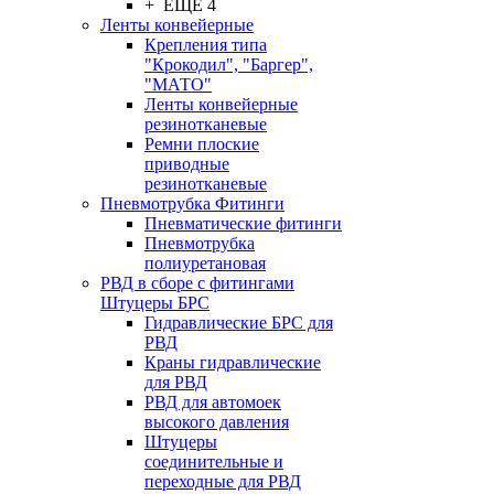
+ ЕЩЕ 4
Ленты конвейерные
Крепления типа
"Крокодил", "Баргер",
"МАТО"
Ленты конвейерные
резинотканевые
Ремни плоские
приводные
резинотканевые
Пневмотрубка Фитинги
Пневматические фитинги
Пневмотрубка
полиуретановая
РВД в сборе с фитингами
Штуцеры БРС
Гидравлические БРС для
РВД
Краны гидравлические
для РВД
РВД для автомоек
высокого давления
Штуцеры
соединительные и
переходные для РВД