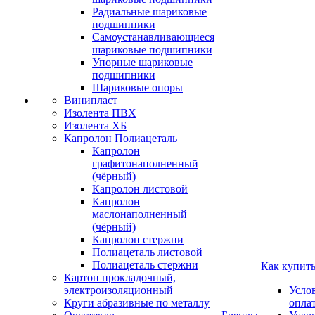
Радиальные шариковые
подшипники
Самоустанавливающиеся
шариковые подшипники
Упорные шариковые
подшипники
Шариковые опоры
Винипласт
Изолента ПВХ
Изолента ХБ
Капролон Полиацеталь
Капролон
графитонаполненный
(чёрный)
Капролон листовой
Капролон
маслонаполненный
(чёрный)
Капролон стержни
Полиацеталь листовой
Полиацеталь стержни
Как купит
Картон прокладочный,
электроизоляционный
Усло
Круги абразивные по металлу
опла