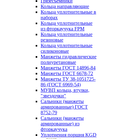
Грязесъёмники
Кольца направляющие
Кольца уплотнительные в
наборах
Кольца уплотнительные
из фторкаучука FPM
Кольца уплотнительные
резиновые
Кольца уплотнительные
силиконовые
Манжеты гидравлические
полиуретановые
Манжеты ГОСТ 14896-84
Манжеты ГОСТ 6678-72
Манжеты ТУ 38-1051725-
86 (ГОСТ 6969-54)
МУВП кольца, втулки,
"звездочки"
Сальники (манжеты
армированные) ГОСТ
8752-79
Сальники (манжеты
армированные) из
фторкаучука
Уплотнения поршня KGD