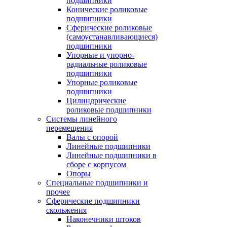
подшипники
Конические роликовые
подшипники
Сферические роликовые
(самоустанавливающиеся)
подшипники
Упорные и упорно-
радиальные роликовые
подшипники
Упорные роликовые
подшипники
Цилиндрические
роликовые подшипники
Системы линейного
перемещения
Валы с опорой
Линейные подшипники
Линейные подшипники в
сборе с корпусом
Опоры
Специальные подшипники и
прочее
Сферические подшипники
скольжения
Наконечники штоков