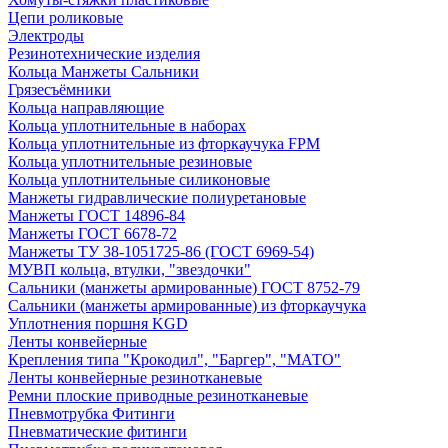
Цепи роликовые
Электроды
Резинотехнические изделия
Кольца Манжеты Сальники
Грязесъёмники
Кольца направляющие
Кольца уплотнительные в наборах
Кольца уплотнительные из фторкаучука FPM
Кольца уплотнительные резиновые
Кольца уплотнительные силиконовые
Манжеты гидравлические полиуретановые
Манжеты ГОСТ 14896-84
Манжеты ГОСТ 6678-72
Манжеты ТУ 38-1051725-86 (ГОСТ 6969-54)
МУВП кольца, втулки, "звездочки"
Сальники (манжеты армированные) ГОСТ 8752-79
Сальники (манжеты армированные) из фторкаучука
Уплотнения поршня KGD
Ленты конвейерные
Крепления типа "Крокодил", "Баргер", "МАТО"
Ленты конвейерные резинотканевые
Ремни плоские приводные резинотканевые
Пневмотрубка Фитинги
Пневматические фитинги