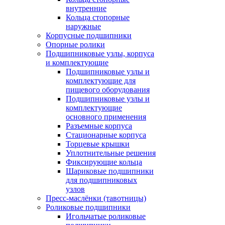
внутренние
Кольца стопорные
наружные
Корпусные подшипники
Опорные ролики
Подшипниковые узлы, корпуса
и комплектующие
Подшипниковые узлы и
комплектующие для
пищевого оборудования
Подшипниковые узлы и
комплектующие
основного применения
Разъемные корпуса
Стационарные корпуса
Торцевые крышки
Уплотнительные решения
Фиксирующие кольца
Шариковые подшипники
для подшипниковых
узлов
Пресс-маслёнки (тавотницы)
Роликовые подшипники
Игольчатые роликовые