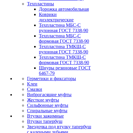
Техпластины
Дорожка автомобильная
Коврики
диэлектрические
Техпластина МБС-С
рулонная ГОСТ 7338-90
Техпластина МБС-С
формовая ГОСТ 7338-90
Техпластина ТМКЩ-С
рулонная ГОСТ 7338-90
Техпластина ТМКЩ-С
формовая ГОСТ 7338-90
Шнуры резиновые ГОСТ
6467-79
Герметики и фиксаторы
Клеи
Смазки
Виброгасящие муфты
Жесткие муфты
Сильфонные муфты
Спиральные муфты
Втулки зажимные
Втулки тапербуш
Звездочка под втулку тапербуш
c калеными зубьями