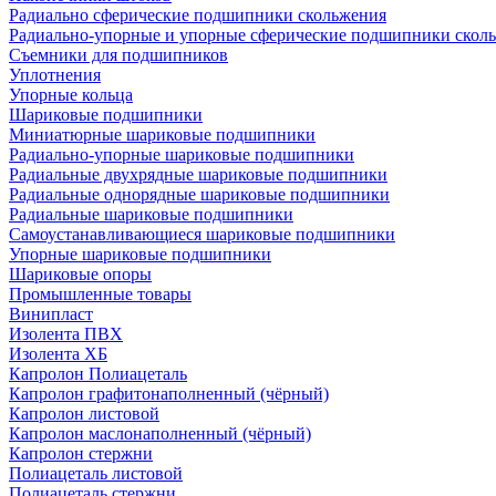
Радиально сферические подшипники скольжения
Радиально-упорные и упорные сферические подшипники скол
Съемники для подшипников
Уплотнения
Упорные кольца
Шариковые подшипники
Миниатюрные шариковые подшипники
Радиально-упорные шариковые подшипники
Радиальные двухрядные шариковые подшипники
Радиальные однорядные шариковые подшипники
Радиальные шариковые подшипники
Самоустанавливающиеся шариковые подшипники
Упорные шариковые подшипники
Шариковые опоры
Промышленные товары
Винипласт
Изолента ПВХ
Изолента ХБ
Капролон Полиацеталь
Капролон графитонаполненный (чёрный)
Капролон листовой
Капролон маслонаполненный (чёрный)
Капролон стержни
Полиацеталь листовой
Полиацеталь стержни