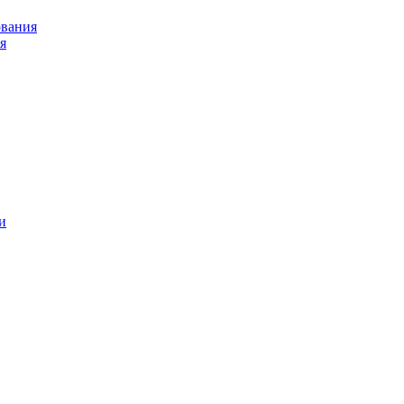
ования
я
и