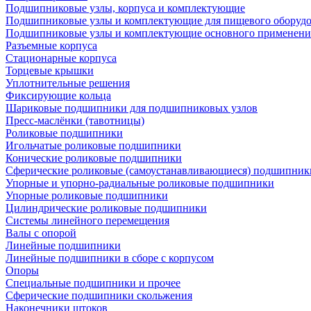
Подшипниковые узлы, корпуса и комплектующие
Подшипниковые узлы и комплектующие для пищевого оборуд
Подшипниковые узлы и комплектующие основного применени
Разъемные корпуса
Стационарные корпуса
Торцевые крышки
Уплотнительные решения
Фиксирующие кольца
Шариковые подшипники для подшипниковых узлов
Пресс-маслёнки (тавотницы)
Роликовые подшипники
Игольчатые роликовые подшипники
Конические роликовые подшипники
Сферические роликовые (самоустанавливающиеся) подшипник
Упорные и упорно-радиальные роликовые подшипники
Упорные роликовые подшипники
Цилиндрические роликовые подшипники
Системы линейного перемещения
Валы с опорой
Линейные подшипники
Линейные подшипники в сборе с корпусом
Опоры
Специальные подшипники и прочее
Сферические подшипники скольжения
Наконечники штоков