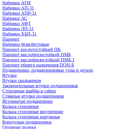
Набивки АГИ
Набивки АП-31
Набивки АПР-31
Набивки АС
Набивки АФТ
Набивки ЛП-31
Набивки ХБП-31
Паронит
Набивки безасбестовые
Паронит кислотостойкий ПК
Паронит маслобензостойкий ПМБ
Паронит маслобензостойкий ПМБ-1
Паронит общего назначения ПОН-Б
Подшипники, подшипниковые узлы и детали
Втулки
Втулки скольжения
Закрепительные втулки подшипников
Стопорные шайбы и гайки
Стяжные втулки подшипников
Игольчатые подшипники
Кольца стопорные
Кольца стопорные внутренние
Кольца стопорные наружные
Корпусные подшипники
Опорные ролики