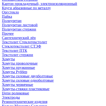
Картон прокладочный, электроизоляционный
Круги абразивные по металлу
Оргстекло
Пайка
Полиуретан
Полиуретан листовой
Полиуретан стержни
Прочее
Сантехнический лён
Текстолит Стеклотекстолит
Стеклотекстолит СТЭФ
Текстолит ПТК
Текстолит стержни
Хомуты
Хомуты проволочные
Хомуты пружинные
Хомуты Руббер
Хомуты силовые двухболтовые
Хомуты силовые одноболтовые
Хомуты червячные
Хомуты-стяжки пластиковые
Цепи роликовые
Электроды
Резинотехнические изделия
Кольца Манжеты Сальники