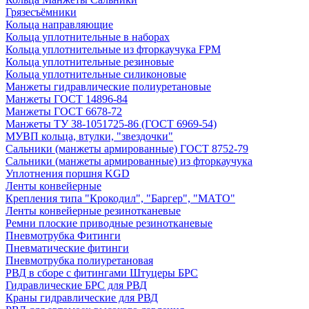
Грязесъёмники
Кольца направляющие
Кольца уплотнительные в наборах
Кольца уплотнительные из фторкаучука FPM
Кольца уплотнительные резиновые
Кольца уплотнительные силиконовые
Манжеты гидравлические полиуретановые
Манжеты ГОСТ 14896-84
Манжеты ГОСТ 6678-72
Манжеты ТУ 38-1051725-86 (ГОСТ 6969-54)
МУВП кольца, втулки, "звездочки"
Сальники (манжеты армированные) ГОСТ 8752-79
Сальники (манжеты армированные) из фторкаучука
Уплотнения поршня KGD
Ленты конвейерные
Крепления типа "Крокодил", "Баргер", "МАТО"
Ленты конвейерные резинотканевые
Ремни плоские приводные резинотканевые
Пневмотрубка Фитинги
Пневматические фитинги
Пневмотрубка полиуретановая
РВД в сборе с фитингами Штуцеры БРС
Гидравлические БРС для РВД
Краны гидравлические для РВД