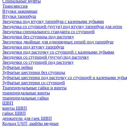
Спиральные муфты
Трансмиссия
Втулки зажимные
Втулки тапербуш
Звездочка под втулку тапербуш c калеными зубьями
Звездочка со ступицей (чугун) под втулку тапербуш для цепи
Звездочка специального стандарта со ступицей
Звездочки без ступицы под расточку
Звездочки двойные для однорядных цепей под тапербуш
Звездочки под втулку тапербуш
Звездочки под расточку со ступицей с калеными зубьями
Звездочки со ступицей (чугун) под расточку
Звездочки со ступицей под расточку
Зубчатые рейки
Зубчатые шестерни без ступицы
Зубчатые шестерни под расточку со ступицей и калеными зубь
Зубчатые шестерни со ступицей
Трапецеидальные гайки и винты
трапецеидальные винты
трапецеидальные гайки
ШВП
винты ШВП
гайки ШВП
держатели для гаек ШВП
Кольца USIT, шайбы медные