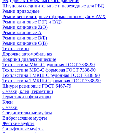
РВД для автомоек высокого давления
Штуцеры соединительные и переходные для РВД
Ремни приводные
Ремни вентиляторные с формованным зубом AVX
Ремни клиновые D(Г) и Е(Д)
Ремни клиновые Z(О)
Ремни клиновые А
Ремни клиновые В(Б)
Ремни клиновые С(В)
Техпластины
Дорожка автомобильная
Коврики диэлектрические
Техпластина МБС-С рулонная ГОСТ 7338-90
Техпластина МБС-С формовая ГОСТ 7338-90
Техпластина ТМКЩ-С рулонная ГОСТ 7338-90
Техпластина ТМКЩ-С формовая ГОСТ 7338-90
Шнуры резиновые ГОСТ 6467-79
Смазки, клеи, герметики
Герметики и фиксаторы
Клеи
Смазки
Соединительные муфты
Виброгасящие муфты
Жесткие муфты
Сильфонные муфты