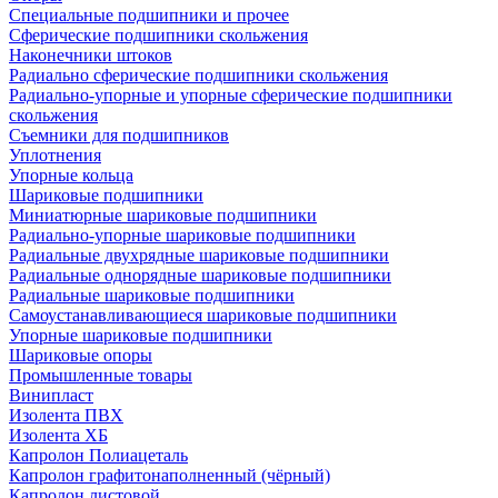
Специальные подшипники и прочее
Сферические подшипники скольжения
Наконечники штоков
Радиально сферические подшипники скольжения
Радиально-упорные и упорные сферические подшипники
скольжения
Съемники для подшипников
Уплотнения
Упорные кольца
Шариковые подшипники
Миниатюрные шариковые подшипники
Радиально-упорные шариковые подшипники
Радиальные двухрядные шариковые подшипники
Радиальные однорядные шариковые подшипники
Радиальные шариковые подшипники
Самоустанавливающиеся шариковые подшипники
Упорные шариковые подшипники
Шариковые опоры
Промышленные товары
Винипласт
Изолента ПВХ
Изолента ХБ
Капролон Полиацеталь
Капролон графитонаполненный (чёрный)
Капролон листовой