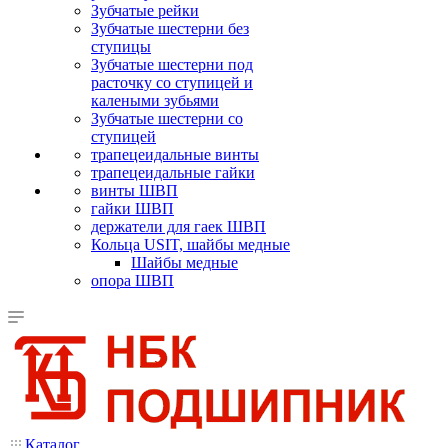
Зубчатые рейки
Зубчатые шестерни без
ступицы
Зубчатые шестерни под
расточку со ступицей и
калеными зубьями
Зубчатые шестерни со
ступицей
трапецеидальные винты
трапецеидальные гайки
винты ШВП
гайки ШВП
держатели для гаек ШВП
Кольца USIT, шайбы медные
Шайбы медные
опора ШВП
Каталог