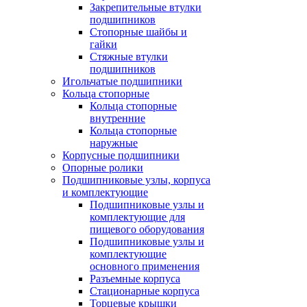
Закрепительные втулки
подшипников
Стопорные шайбы и
гайки
Стяжные втулки
подшипников
Игольчатые подшипники
Кольца стопорные
Кольца стопорные
внутренние
Кольца стопорные
наружные
Корпусные подшипники
Опорные ролики
Подшипниковые узлы, корпуса
и комплектующие
Подшипниковые узлы и
комплектующие для
пищевого оборудования
Подшипниковые узлы и
комплектующие
основного применения
Разъемные корпуса
Стационарные корпуса
Торцевые крышки