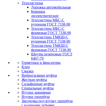
Техпластины
Дорожка автомобильная
Коврики
диэлектрические
Техпластина МБС-С
рулонная ГОСТ 7338-90
Техпластина МБС-С
формовая ГОСТ 7338-90
Техпластина ТМКЩ-С
рулонная ГОСТ 7338-90
Техпластина ТМКЩ-С
формовая ГОСТ 7338-90
Шнуры резиновые ГОСТ
6467-79
Герметики и фиксаторы
Клеи
Смазки
Виброгасящие муфты
Жесткие муфты
Сильфонные муфты
Спиральные муфты
Втулки зажимные
Втулки тапербуш
Звездочка под втулку тапербуш
c калеными зубьями