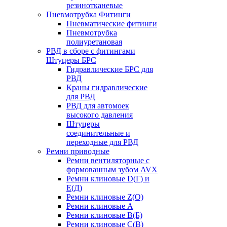
резинотканевые
Пневмотрубка Фитинги
Пневматические фитинги
Пневмотрубка
полиуретановая
РВД в сборе с фитингами
Штуцеры БРС
Гидравлические БРС для
РВД
Краны гидравлические
для РВД
РВД для автомоек
высокого давления
Штуцеры
соединительные и
переходные для РВД
Ремни приводные
Ремни вентиляторные с
формованным зубом AVX
Ремни клиновые D(Г) и
Е(Д)
Ремни клиновые Z(О)
Ремни клиновые А
Ремни клиновые В(Б)
Ремни клиновые С(В)