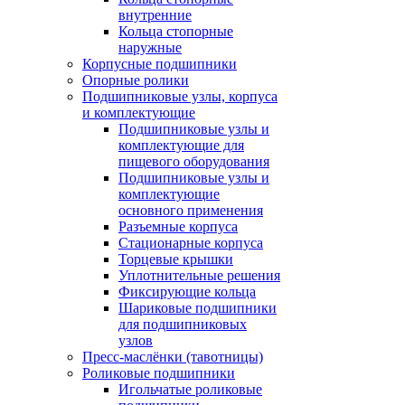
внутренние
Кольца стопорные
наружные
Корпусные подшипники
Опорные ролики
Подшипниковые узлы, корпуса
и комплектующие
Подшипниковые узлы и
комплектующие для
пищевого оборудования
Подшипниковые узлы и
комплектующие
основного применения
Разъемные корпуса
Стационарные корпуса
Торцевые крышки
Уплотнительные решения
Фиксирующие кольца
Шариковые подшипники
для подшипниковых
узлов
Пресс-маслёнки (тавотницы)
Роликовые подшипники
Игольчатые роликовые