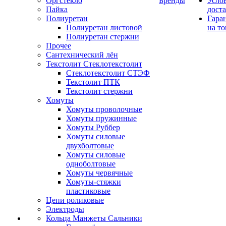
Оргстекло
Бренды
Усло
Пайка
дост
Полиуретан
Гара
Полиуретан листовой
на то
Полиуретан стержни
Прочее
Сантехнический лён
Текстолит Стеклотекстолит
Стеклотекстолит СТЭФ
Текстолит ПТК
Текстолит стержни
Хомуты
Хомуты проволочные
Хомуты пружинные
Хомуты Руббер
Хомуты силовые
двухболтовые
Хомуты силовые
одноболтовые
Хомуты червячные
Хомуты-стяжки
пластиковые
Цепи роликовые
Электроды
Кольца Манжеты Сальники