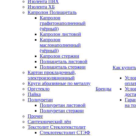
Изолента ПВХ
Изолента ХБ
Капролон Полиацеталь
Капролон
графитонаполненный
(чёрный)
Капролон листовой
Капролон
маслонаполненный
(чёрный)
Капролон стержни
Полиацеталь листовой
Полиацеталь стержни
Как купит
Картон прокладочный,
электроизоляционный
Усло
Круги абразивные по металлу
опла
Оргстекло
Бренды
Усло
Пайка
дост
Полиуретан
Гара
Полиуретан листовой
на то
Полиуретан стержни
Прочее
Сантехнический лён
Текстолит Стеклотекстолит
Стеклотекстолит СТЭФ