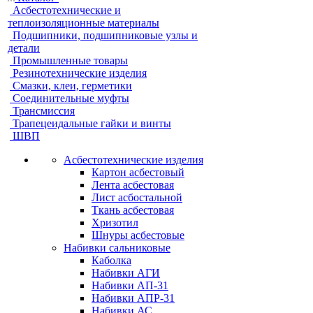
Асбестотехнические и
теплоизоляционные материалы
Подшипники, подшипниковые узлы и
детали
Промышленные товары
Резинотехнические изделия
Смазки, клеи, герметики
Соединительные муфты
Трансмиссия
Трапецеидальные гайки и винты
ШВП
Асбестотехнические изделия
Картон асбестовый
Лента асбестовая
Лист асбостальной
Ткань асбестовая
Хризотил
Шнуры асбестовые
Набивки сальниковые
Каболка
Набивки АГИ
Набивки АП-31
Набивки АПР-31
Набивки АС