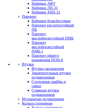
Набивки АФТ
Набивки ЛП-31
Набивки ХБП-31
Паронит
Набивки безасбестовые
Паронит кислотостойкий
ПК
Паронит
маслобензостойкий ПМБ
Паронит
маслобензостойкий
ПМБ-1
Паронит общего
назначения ПОН-Б
Втулки
Втулки скольжения
Закрепительные втулки
подшипников
Стопорные шайбы и
гайки
Стяжные втулки
подшипников
Игольчатые подшипники
Кольца стопорные
Кольца стопорные