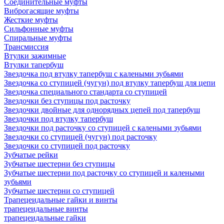
Соединительные муфты
Виброгасящие муфты
Жесткие муфты
Сильфонные муфты
Спиральные муфты
Трансмиссия
Втулки зажимные
Втулки тапербуш
Звездочка под втулку тапербуш c калеными зубьями
Звездочка со ступицей (чугун) под втулку тапербуш для цепи
Звездочка специального стандарта со ступицей
Звездочки без ступицы под расточку
Звездочки двойные для однорядных цепей под тапербуш
Звездочки под втулку тапербуш
Звездочки под расточку со ступицей с калеными зубьями
Звездочки со ступицей (чугун) под расточку
Звездочки со ступицей под расточку
Зубчатые рейки
Зубчатые шестерни без ступицы
Зубчатые шестерни под расточку со ступицей и калеными
зубьями
Зубчатые шестерни со ступицей
Трапецеидальные гайки и винты
трапецеидальные винты
трапецеидальные гайки