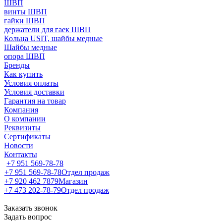
ШВП
винты ШВП
гайки ШВП
держатели для гаек ШВП
Кольца USIT, шайбы медные
Шайбы медные
опора ШВП
Бренды
Как купить
Условия оплаты
Условия доставки
Гарантия на товар
Компания
О компании
Реквизиты
Сертификаты
Новости
Контакты
+7 951 569-78-78
+7 951 569-78-78
Отдел продаж
+7 920 462 7879
Магазин
+7 473 202-78-79
Отдел продаж
Заказать звонок
Задать вопрос