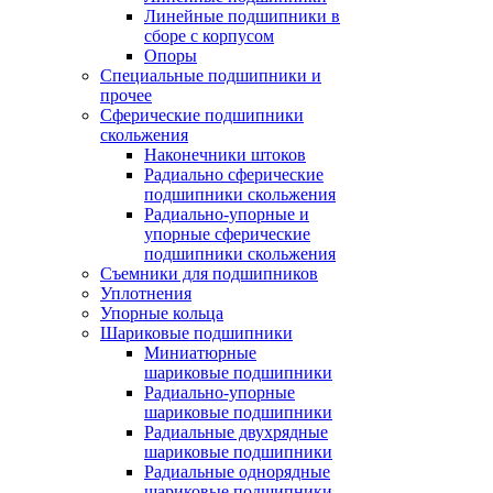
Линейные подшипники в
сборе с корпусом
Опоры
Специальные подшипники и
прочее
Сферические подшипники
скольжения
Наконечники штоков
Радиально сферические
подшипники скольжения
Радиально-упорные и
упорные сферические
подшипники скольжения
Съемники для подшипников
Уплотнения
Упорные кольца
Шариковые подшипники
Миниатюрные
шариковые подшипники
Радиально-упорные
шариковые подшипники
Радиальные двухрядные
шариковые подшипники
Радиальные однорядные
шариковые подшипники