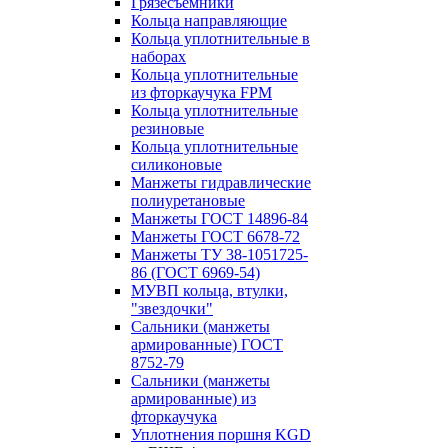
Грязесъёмники
Кольца направляющие
Кольца уплотнительные в
наборах
Кольца уплотнительные
из фторкаучука FPM
Кольца уплотнительные
резиновые
Кольца уплотнительные
силиконовые
Манжеты гидравлические
полиуретановые
Манжеты ГОСТ 14896-84
Манжеты ГОСТ 6678-72
Манжеты ТУ 38-1051725-
86 (ГОСТ 6969-54)
МУВП кольца, втулки,
"звездочки"
Сальники (манжеты
армированные) ГОСТ
8752-79
Сальники (манжеты
армированные) из
фторкаучука
Уплотнения поршня KGD