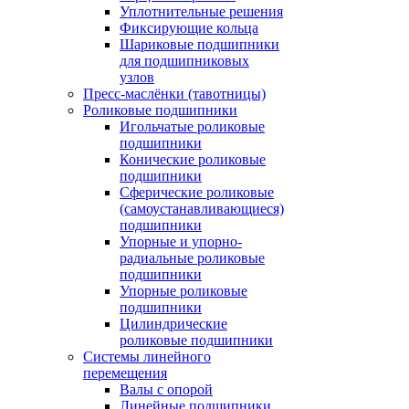
Уплотнительные решения
Фиксирующие кольца
Шариковые подшипники
для подшипниковых
узлов
Пресс-маслёнки (тавотницы)
Роликовые подшипники
Игольчатые роликовые
подшипники
Конические роликовые
подшипники
Сферические роликовые
(самоустанавливающиеся)
подшипники
Упорные и упорно-
радиальные роликовые
подшипники
Упорные роликовые
подшипники
Цилиндрические
роликовые подшипники
Системы линейного
перемещения
Валы с опорой
Линейные подшипники