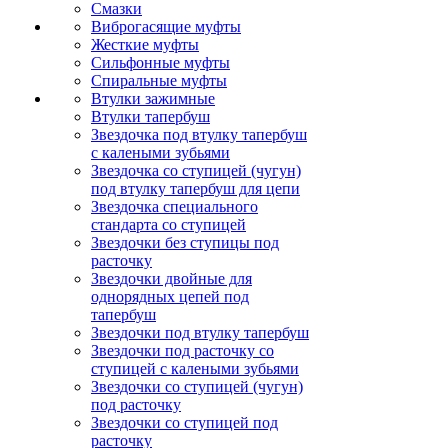
Смазки
Виброгасящие муфты
Жесткие муфты
Сильфонные муфты
Спиральные муфты
Втулки зажимные
Втулки тапербуш
Звездочка под втулку тапербуш
c калеными зубьями
Звездочка со ступицей (чугун)
под втулку тапербуш для цепи
Звездочка специального
стандарта со ступицей
Звездочки без ступицы под
расточку
Звездочки двойные для
однорядных цепей под
тапербуш
Звездочки под втулку тапербуш
Звездочки под расточку со
ступицей с калеными зубьями
Звездочки со ступицей (чугун)
под расточку
Звездочки со ступицей под
расточку