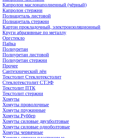
Капролон маслонаполненный (чёрный)
Капролон стержни
Полиацеталь листовой
Полиацеталь стержни
Картон прокладочный, электроизоляционный
Круги абразивные по металлу
Оргстекло
Пайка
Полиуретан
Полиуретан листовой
Полиуретан стержни
Прочее
Сантехнический лён
Текстолит Стеклотекстолит
Стеклотекстолит СТЭФ
Текстолит ПТК
Текстолит стержни
Хомуты
Хомуты проволочные
Хомуты пружинные
Хомуты Руббер
Хомуты силовые двухболтовые
Хомуты силовые одноболтовые
Хомуты червячные
Хомуты-стяжки пластиковые