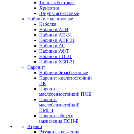
Ткань асбестовая
Хризотил
Шнуры асбестовые
Набивки сальниковые
Каболка
Набивки АГИ
Набивки АП-31
Набивки АПР-31
Набивки АС
Набивки АФТ
Набивки ЛП-31
Набивки ХБП-31
Паронит
Набивки безасбестовые
Паронит кислотостойкий
ПК
Паронит
маслобензостойкий ПМБ
Паронит
маслобензостойкий
ПМБ-1
Паронит общего
назначения ПОН-Б
Втулки
Втулки скольжения