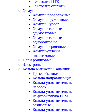
Текстолит ПТК
Текстолит стержни
Хомуты
Хомуты проволочные
Хомуты пружинные
Хомуты Руббер
Хомуты силовые
двухболтовые
Хомуты силовые
одноболтовые
Хомуты червячные
Хомуты-стяжки
пластиковые
Цепи роликовые
Электроды
Кольца Манжеты Сальники
Грязесъёмники
Кольца направляющие
Кольца уплотнительные в
наборах
Кольца уплотнительные
из фторкаучука FPM
Кольца уплотнительные
резиновые
Кольца уплотнительные