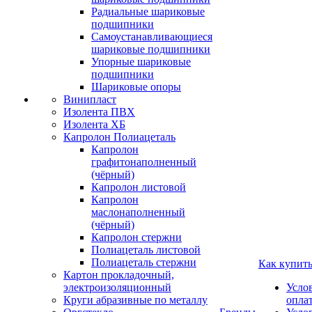
Радиальные шариковые
подшипники
Самоустанавливающиеся
шариковые подшипники
Упорные шариковые
подшипники
Шариковые опоры
Винипласт
Изолента ПВХ
Изолента ХБ
Капролон Полиацеталь
Капролон
графитонаполненный
(чёрный)
Капролон листовой
Капролон
маслонаполненный
(чёрный)
Капролон стержни
Полиацеталь листовой
Полиацеталь стержни
Как купит
Картон прокладочный,
электроизоляционный
Усло
Круги абразивные по металлу
опла