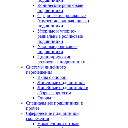
подшипники
Конические роликовые
подшипники
Сферические роликовые
(самоустанавливающиеся)
подшипники
Упорные и упорно-
радиальные роликовые
подшипники
Упорные роликовые
подшипники
Цилиндрические
роликовые подшипники
Системы линейного
перемещения
Валы с опорой
Линейные подшипники
Линейные подшипники в
сборе с корпусом
Опоры
Специальные подшипники и
прочее
Сферические подшипники
скольжения
Наконечники штоков