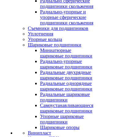
Радиально сферические
подшипники скольжения
Радиально-упорные и
упорные сферические
подшипники скольжения
Съемники для подшипников
Уплотнения
Упорные кольца
Шариковые подшипники
Миниатюрные
шариковые подшипники
Радиально-упорные
шариковые подшипники
Радиальные двухрядные
шариковые подшипники
Радиальные однорядные
шариковые подшипники
Радиальные шариковые
подшипники
Самоустанавливающиеся
шариковые подшипники
Упорные шариковые
подшипники
Шариковые опоры
Винипласт