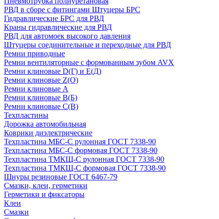
Пневмотрубка полиуретановая
РВД в сборе с фитингами Штуцеры БРС
Гидравлические БРС для РВД
Краны гидравлические для РВД
РВД для автомоек высокого давления
Штуцеры соединительные и переходные для РВД
Ремни приводные
Ремни вентиляторные с формованным зубом AVX
Ремни клиновые D(Г) и Е(Д)
Ремни клиновые Z(О)
Ремни клиновые А
Ремни клиновые В(Б)
Ремни клиновые С(В)
Техпластины
Дорожка автомобильная
Коврики диэлектрические
Техпластина МБС-С рулонная ГОСТ 7338-90
Техпластина МБС-С формовая ГОСТ 7338-90
Техпластина ТМКЩ-С рулонная ГОСТ 7338-90
Техпластина ТМКЩ-С формовая ГОСТ 7338-90
Шнуры резиновые ГОСТ 6467-79
Смазки, клеи, герметики
Герметики и фиксаторы
Клеи
Смазки