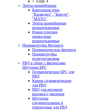
+ ЕЩЕ 4
Ленты конвейерные
Крепления типа
"Крокодил", "Баргер",
"МАТО"
Ленты конвейерные
резинотканевые
Ремни плоские
приводные
резинотканевые
Пневмотрубка Фитинги
Пневматические фитинги
Пневмотрубка
полиуретановая
РВД в сборе с фитингами
Штуцеры БРС
Гидравлические БРС для
РВД
Краны гидравлические
для РВД
РВД для автомоек
высокого давления
Штуцеры
соединительные и
переходные для РВД