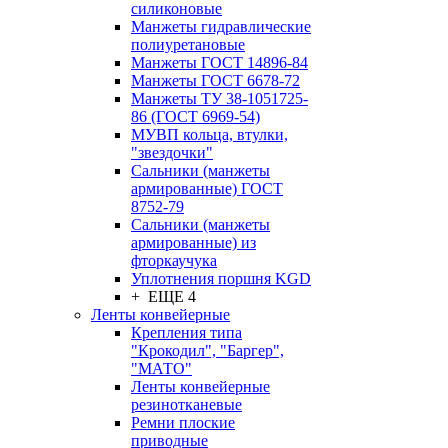
силиконовые
Манжеты гидравлические
полиуретановые
Манжеты ГОСТ 14896-84
Манжеты ГОСТ 6678-72
Манжеты ТУ 38-1051725-
86 (ГОСТ 6969-54)
МУВП кольца, втулки,
"звездочки"
Сальники (манжеты
армированные) ГОСТ
8752-79
Сальники (манжеты
армированные) из
фторкаучука
Уплотнения поршня KGD
+ ЕЩЕ 4
Ленты конвейерные
Крепления типа
"Крокодил", "Баргер",
"МАТО"
Ленты конвейерные
резинотканевые
Ремни плоские
приводные