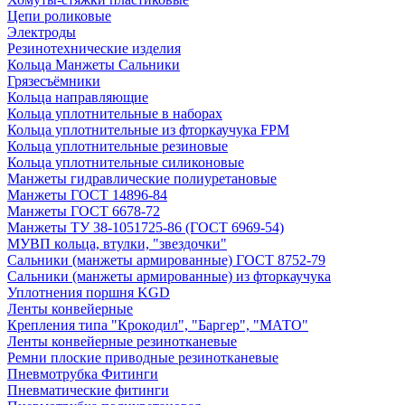
Цепи роликовые
Электроды
Резинотехнические изделия
Кольца Манжеты Сальники
Грязесъёмники
Кольца направляющие
Кольца уплотнительные в наборах
Кольца уплотнительные из фторкаучука FPM
Кольца уплотнительные резиновые
Кольца уплотнительные силиконовые
Манжеты гидравлические полиуретановые
Манжеты ГОСТ 14896-84
Манжеты ГОСТ 6678-72
Манжеты ТУ 38-1051725-86 (ГОСТ 6969-54)
МУВП кольца, втулки, "звездочки"
Сальники (манжеты армированные) ГОСТ 8752-79
Сальники (манжеты армированные) из фторкаучука
Уплотнения поршня KGD
Ленты конвейерные
Крепления типа "Крокодил", "Баргер", "МАТО"
Ленты конвейерные резинотканевые
Ремни плоские приводные резинотканевые
Пневмотрубка Фитинги
Пневматические фитинги