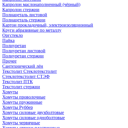
Капролон маслонаполненный (чёрный)
Капролон стержни
Полиацеталь листовой
Полиацеталь стержни
Картон прокладочный, электроизоляционный
Круги абразивные по металлу
Оргстекло
Пайка
Полиуретан
Полиуретан листовой
Полиуретан стержни
Прочее
Сантехнический лён
Текстолит Стеклотекстолит
Стеклотекстолит СТЭФ
Текстолит ПТК
Текстолит стержни
Хомуты
Хомуты проволочные
Хомуты пружинные
Хомуты Руббер
Хомуты силовые двухболтовые
Хомуты силовые одноболтовые
Хомуты червячные
Хомуты-стяжки пластиковые