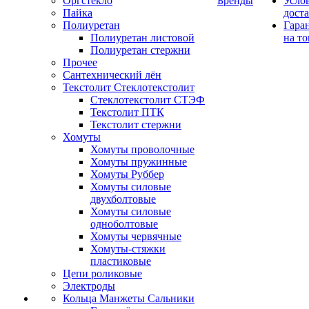
Оргстекло
Бренды
Усло
Пайка
дост
Полиуретан
Гара
Полиуретан листовой
на то
Полиуретан стержни
Прочее
Сантехнический лён
Текстолит Стеклотекстолит
Стеклотекстолит СТЭФ
Текстолит ПТК
Текстолит стержни
Хомуты
Хомуты проволочные
Хомуты пружинные
Хомуты Руббер
Хомуты силовые
двухболтовые
Хомуты силовые
одноболтовые
Хомуты червячные
Хомуты-стяжки
пластиковые
Цепи роликовые
Электроды
Кольца Манжеты Сальники