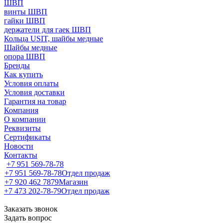
ШВП
винты ШВП
гайки ШВП
держатели для гаек ШВП
Кольца USIT, шайбы медные
Шайбы медные
опора ШВП
Бренды
Как купить
Условия оплаты
Условия доставки
Гарантия на товар
Компания
О компании
Реквизиты
Сертификаты
Новости
Контакты
+7 951 569-78-78
+7 951 569-78-78
Отдел продаж
+7 920 462 7879
Магазин
+7 473 202-78-79
Отдел продаж
Заказать звонок
Задать вопрос