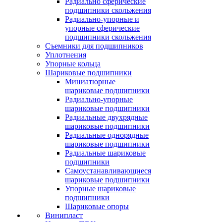
Радиально сферические
подшипники скольжения
Радиально-упорные и
упорные сферические
подшипники скольжения
Съемники для подшипников
Уплотнения
Упорные кольца
Шариковые подшипники
Миниатюрные
шариковые подшипники
Радиально-упорные
шариковые подшипники
Радиальные двухрядные
шариковые подшипники
Радиальные однорядные
шариковые подшипники
Радиальные шариковые
подшипники
Самоустанавливающиеся
шариковые подшипники
Упорные шариковые
подшипники
Шариковые опоры
Винипласт