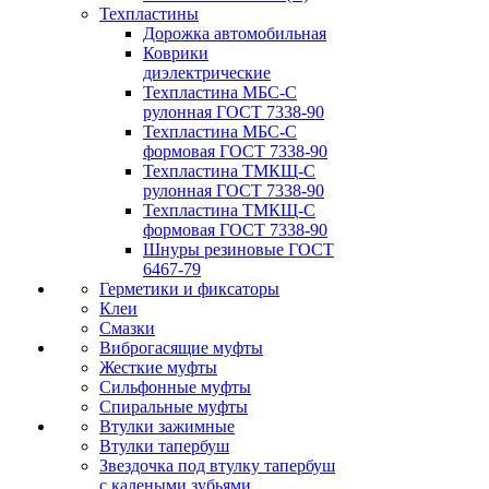
Техпластины
Дорожка автомобильная
Коврики
диэлектрические
Техпластина МБС-С
рулонная ГОСТ 7338-90
Техпластина МБС-С
формовая ГОСТ 7338-90
Техпластина ТМКЩ-С
рулонная ГОСТ 7338-90
Техпластина ТМКЩ-С
формовая ГОСТ 7338-90
Шнуры резиновые ГОСТ
6467-79
Герметики и фиксаторы
Клеи
Смазки
Виброгасящие муфты
Жесткие муфты
Сильфонные муфты
Спиральные муфты
Втулки зажимные
Втулки тапербуш
Звездочка под втулку тапербуш
c калеными зубьями