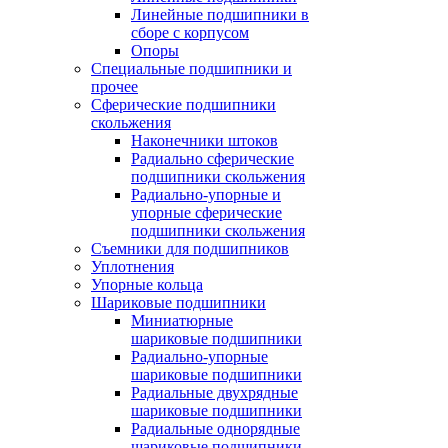
Линейные подшипники в
сборе с корпусом
Опоры
Специальные подшипники и
прочее
Сферические подшипники
скольжения
Наконечники штоков
Радиально сферические
подшипники скольжения
Радиально-упорные и
упорные сферические
подшипники скольжения
Съемники для подшипников
Уплотнения
Упорные кольца
Шариковые подшипники
Миниатюрные
шариковые подшипники
Радиально-упорные
шариковые подшипники
Радиальные двухрядные
шариковые подшипники
Радиальные однорядные
шариковые подшипники