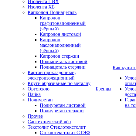
Изолента ПВХ
Изолента ХБ
Капролон Полиацеталь
Капролон
графитонаполненный
(чёрный)
Капролон листовой
Капролон
маслонаполненный
(чёрный)
Капролон стержни
Полиацеталь листовой
Полиацеталь стержни
Как купит
Картон прокладочный,
электроизоляционный
Усло
Круги абразивные по металлу
опла
Оргстекло
Бренды
Усло
Пайка
дост
Полиуретан
Гара
Полиуретан листовой
на то
Полиуретан стержни
Прочее
Сантехнический лён
Текстолит Стеклотекстолит
Стеклотекстолит СТЭФ