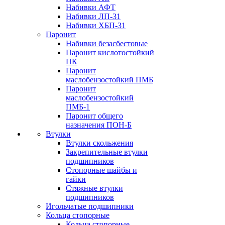
Набивки АФТ
Набивки ЛП-31
Набивки ХБП-31
Паронит
Набивки безасбестовые
Паронит кислотостойкий
ПК
Паронит
маслобензостойкий ПМБ
Паронит
маслобензостойкий
ПМБ-1
Паронит общего
назначения ПОН-Б
Втулки
Втулки скольжения
Закрепительные втулки
подшипников
Стопорные шайбы и
гайки
Стяжные втулки
подшипников
Игольчатые подшипники
Кольца стопорные
Кольца стопорные