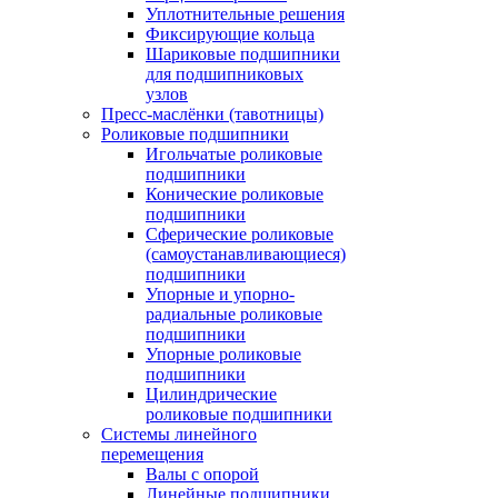
Уплотнительные решения
Фиксирующие кольца
Шариковые подшипники
для подшипниковых
узлов
Пресс-маслёнки (тавотницы)
Роликовые подшипники
Игольчатые роликовые
подшипники
Конические роликовые
подшипники
Сферические роликовые
(самоустанавливающиеся)
подшипники
Упорные и упорно-
радиальные роликовые
подшипники
Упорные роликовые
подшипники
Цилиндрические
роликовые подшипники
Системы линейного
перемещения
Валы с опорой
Линейные подшипники