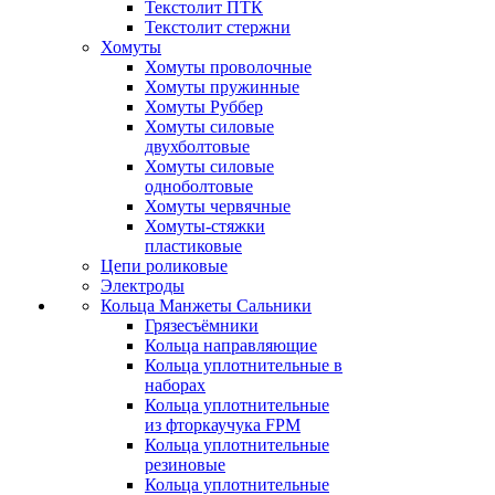
Текстолит ПТК
Текстолит стержни
Хомуты
Хомуты проволочные
Хомуты пружинные
Хомуты Руббер
Хомуты силовые
двухболтовые
Хомуты силовые
одноболтовые
Хомуты червячные
Хомуты-стяжки
пластиковые
Цепи роликовые
Электроды
Кольца Манжеты Сальники
Грязесъёмники
Кольца направляющие
Кольца уплотнительные в
наборах
Кольца уплотнительные
из фторкаучука FPM
Кольца уплотнительные
резиновые
Кольца уплотнительные