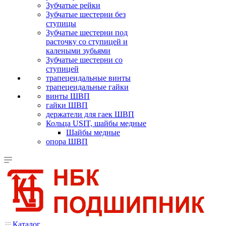
Зубчатые рейки
Зубчатые шестерни без
ступицы
Зубчатые шестерни под
расточку со ступицей и
калеными зубьями
Зубчатые шестерни со
ступицей
трапецеидальные винты
трапецеидальные гайки
винты ШВП
гайки ШВП
держатели для гаек ШВП
Кольца USIT, шайбы медные
Шайбы медные
опора ШВП
Каталог