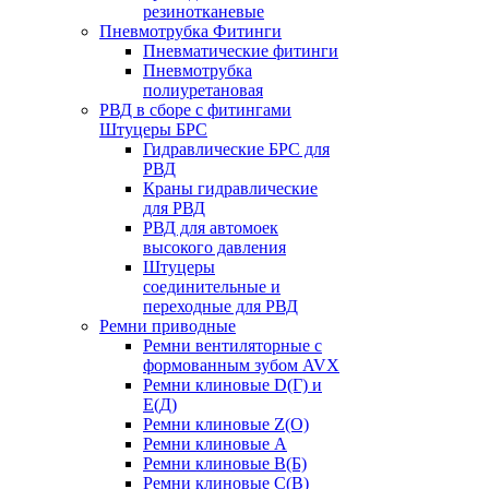
резинотканевые
Пневмотрубка Фитинги
Пневматические фитинги
Пневмотрубка
полиуретановая
РВД в сборе с фитингами
Штуцеры БРС
Гидравлические БРС для
РВД
Краны гидравлические
для РВД
РВД для автомоек
высокого давления
Штуцеры
соединительные и
переходные для РВД
Ремни приводные
Ремни вентиляторные с
формованным зубом AVX
Ремни клиновые D(Г) и
Е(Д)
Ремни клиновые Z(О)
Ремни клиновые А
Ремни клиновые В(Б)
Ремни клиновые С(В)