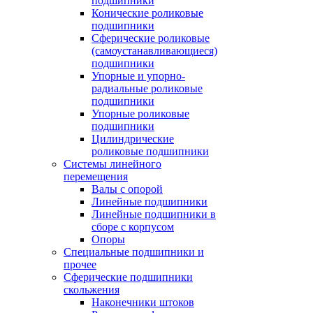
подшипники
Конические роликовые
подшипники
Сферические роликовые
(самоустанавливающиеся)
подшипники
Упорные и упорно-
радиальные роликовые
подшипники
Упорные роликовые
подшипники
Цилиндрические
роликовые подшипники
Системы линейного
перемещения
Валы с опорой
Линейные подшипники
Линейные подшипники в
сборе с корпусом
Опоры
Специальные подшипники и
прочее
Сферические подшипники
скольжения
Наконечники штоков