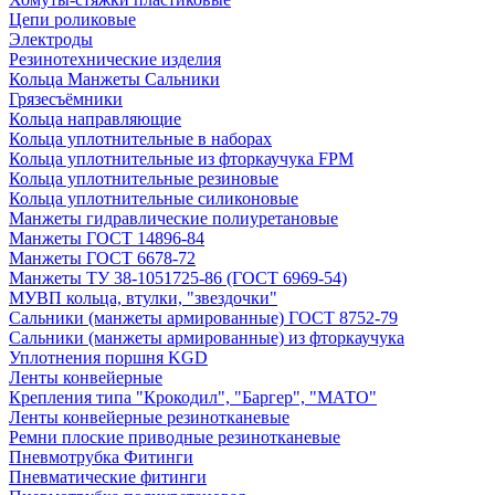
Цепи роликовые
Электроды
Резинотехнические изделия
Кольца Манжеты Сальники
Грязесъёмники
Кольца направляющие
Кольца уплотнительные в наборах
Кольца уплотнительные из фторкаучука FPM
Кольца уплотнительные резиновые
Кольца уплотнительные силиконовые
Манжеты гидравлические полиуретановые
Манжеты ГОСТ 14896-84
Манжеты ГОСТ 6678-72
Манжеты ТУ 38-1051725-86 (ГОСТ 6969-54)
МУВП кольца, втулки, "звездочки"
Сальники (манжеты армированные) ГОСТ 8752-79
Сальники (манжеты армированные) из фторкаучука
Уплотнения поршня KGD
Ленты конвейерные
Крепления типа "Крокодил", "Баргер", "МАТО"
Ленты конвейерные резинотканевые
Ремни плоские приводные резинотканевые
Пневмотрубка Фитинги
Пневматические фитинги