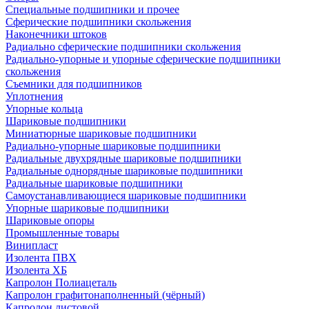
Специальные подшипники и прочее
Сферические подшипники скольжения
Наконечники штоков
Радиально сферические подшипники скольжения
Радиально-упорные и упорные сферические подшипники
скольжения
Съемники для подшипников
Уплотнения
Упорные кольца
Шариковые подшипники
Миниатюрные шариковые подшипники
Радиально-упорные шариковые подшипники
Радиальные двухрядные шариковые подшипники
Радиальные однорядные шариковые подшипники
Радиальные шариковые подшипники
Самоустанавливающиеся шариковые подшипники
Упорные шариковые подшипники
Шариковые опоры
Промышленные товары
Винипласт
Изолента ПВХ
Изолента ХБ
Капролон Полиацеталь
Капролон графитонаполненный (чёрный)
Капролон листовой