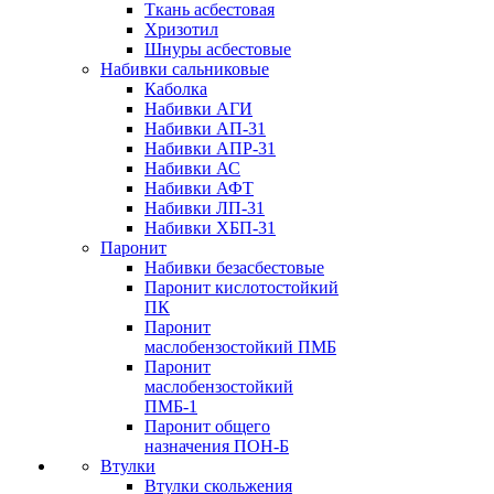
Ткань асбестовая
Хризотил
Шнуры асбестовые
Набивки сальниковые
Каболка
Набивки АГИ
Набивки АП-31
Набивки АПР-31
Набивки АС
Набивки АФТ
Набивки ЛП-31
Набивки ХБП-31
Паронит
Набивки безасбестовые
Паронит кислотостойкий
ПК
Паронит
маслобензостойкий ПМБ
Паронит
маслобензостойкий
ПМБ-1
Паронит общего
назначения ПОН-Б
Втулки
Втулки скольжения