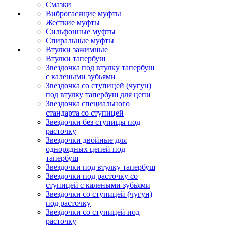
Смазки
Виброгасящие муфты
Жесткие муфты
Сильфонные муфты
Спиральные муфты
Втулки зажимные
Втулки тапербуш
Звездочка под втулку тапербуш
c калеными зубьями
Звездочка со ступицей (чугун)
под втулку тапербуш для цепи
Звездочка специального
стандарта со ступицей
Звездочки без ступицы под
расточку
Звездочки двойные для
однорядных цепей под
тапербуш
Звездочки под втулку тапербуш
Звездочки под расточку со
ступицей с калеными зубьями
Звездочки со ступицей (чугун)
под расточку
Звездочки со ступицей под
расточку