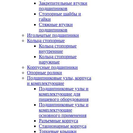
Закрепительные втулки
подшипников
Стопорные шайбы и
гайки
Стяжные втулки
подшипников
Игольчатые подшипники
Кольца стопорные
Кольца стопорные
внутренние
Кольца стопорные
наружные
Корпусные подшипники
Опорные ролики
Подшипниковые узлы, корпуса
и комплектующие
Подшипниковые узлы и
комплектующие для
пищевого оборудования
Подшипниковые узлы и
комплектующие
основного применения
Разъемные корпуса
Стационарные корпуса
Торцевые крышки