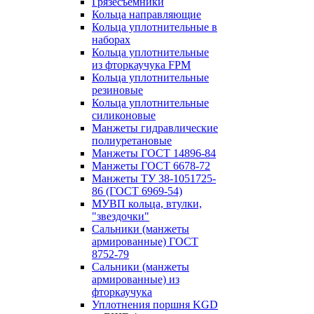
Грязесъёмники
Кольца направляющие
Кольца уплотнительные в
наборах
Кольца уплотнительные
из фторкаучука FPM
Кольца уплотнительные
резиновые
Кольца уплотнительные
силиконовые
Манжеты гидравлические
полиуретановые
Манжеты ГОСТ 14896-84
Манжеты ГОСТ 6678-72
Манжеты ТУ 38-1051725-
86 (ГОСТ 6969-54)
МУВП кольца, втулки,
"звездочки"
Сальники (манжеты
армированные) ГОСТ
8752-79
Сальники (манжеты
армированные) из
фторкаучука
Уплотнения поршня KGD