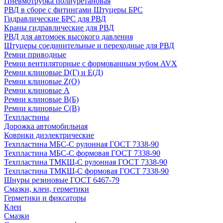
Пневмотрубка полиуретановая
РВД в сборе с фитингами Штуцеры БРС
Гидравлические БРС для РВД
Краны гидравлические для РВД
РВД для автомоек высокого давления
Штуцеры соединительные и переходные для РВД
Ремни приводные
Ремни вентиляторные с формованным зубом AVX
Ремни клиновые D(Г) и Е(Д)
Ремни клиновые Z(О)
Ремни клиновые А
Ремни клиновые В(Б)
Ремни клиновые С(В)
Техпластины
Дорожка автомобильная
Коврики диэлектрические
Техпластина МБС-С рулонная ГОСТ 7338-90
Техпластина МБС-С формовая ГОСТ 7338-90
Техпластина ТМКЩ-С рулонная ГОСТ 7338-90
Техпластина ТМКЩ-С формовая ГОСТ 7338-90
Шнуры резиновые ГОСТ 6467-79
Смазки, клеи, герметики
Герметики и фиксаторы
Клеи
Смазки