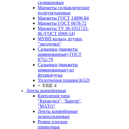
силиконовые
Манжеты гидравлические
полиуретановые
Манжеты ГОСТ 14896-84
Манжеты ГОСТ 6678-72
Манжеты ТУ 38-1051725-
86 (ГОСТ 6969-54)
МУВП кольца, втулки,
"звездочки"
Сальники (манжеты
армированные) ГОСТ
8752-79
Сальники (манжеты
армированные) из
фторкаучука
Уплотнения поршня KGD
+ ЕЩЕ 4
Ленты конвейерные
Крепления типа
"Крокодил", "Баргер",
"МАТО"
Ленты конвейерные
резинотканевые
Ремни плоские
приводные