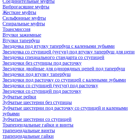
Соединительные муфты
Виброгасящие муфты
Жесткие муфты
Сильфонные муфты
Спиральные муфты
Трансмиссия
Втулки зажимные
Втулки тапербуш
Звездочка под втулку тапербуш c калеными зубьями
Звездочка со ступицей (чугун) под втулку тапербуш для цепи
Звездочка специального стандарта со ступицей
Звездочки без ступицы под расточку
Звездочки двойные для однорядных цепей под тапербуш
Звездочки под втулку тапербуш
Звездочки под расточку со ступицей с калеными зубьями
Звездочки со ступицей (чугун) под расточку
Звездочки со ступицей под расточку
Зубчатые рейки
Зубчатые шестерни без ступицы
Зубчатые шестерни под расточку со ступицей и калеными
зубьями
Зубчатые шестерни со ступицей
Трапецеидальные гайки и винты
трапецеидальные винты
трапецеидальные гайки