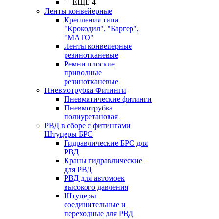
+ ЕЩЕ 4
Ленты конвейерные
Крепления типа
"Крокодил", "Баргер",
"МАТО"
Ленты конвейерные
резинотканевые
Ремни плоские
приводные
резинотканевые
Пневмотрубка Фитинги
Пневматические фитинги
Пневмотрубка
полиуретановая
РВД в сборе с фитингами
Штуцеры БРС
Гидравлические БРС для
РВД
Краны гидравлические
для РВД
РВД для автомоек
высокого давления
Штуцеры
соединительные и
переходные для РВД