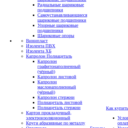
Радиальные шариковые
подшипники
Самоустанавливающиеся
шариковые подшипники
Упорные шариковые
подшипники
Шариковые опоры
Винипласт
Изолента ПВХ
Изолента ХБ
Капролон Полиацеталь
Капролон
графитонаполненный
(чёрный)
Капролон листовой
Капролон
маслонаполненный
(чёрный)
Капролон стержни
Полиацеталь листовой
Полиацеталь стержни
Как купит
Картон прокладочный,
электроизоляционный
Усло
Круги абразивные по металлу
опла