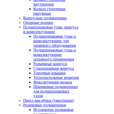
внутренние
Кольца стопорные
наружные
Корпусные подшипники
Опорные ролики
Подшипниковые узлы, корпуса
и комплектующие
Подшипниковые узлы и
комплектующие для
пищевого оборудования
Подшипниковые узлы и
комплектующие
основного применения
Разъемные корпуса
Стационарные корпуса
Торцевые крышки
Уплотнительные решения
Фиксирующие кольца
Шариковые подшипники
для подшипниковых
узлов
Пресс-маслёнки (тавотницы)
Роликовые подшипники
Игольчатые роликовые