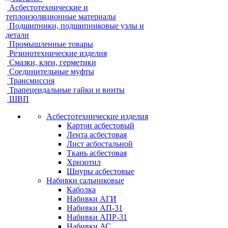
Асбестотехнические и
теплоизоляционные материалы
Подшипники, подшипниковые узлы и
детали
Промышленные товары
Резинотехнические изделия
Смазки, клеи, герметики
Соединительные муфты
Трансмиссия
Трапецеидальные гайки и винты
ШВП
Асбестотехнические изделия
Картон асбестовый
Лента асбестовая
Лист асбостальной
Ткань асбестовая
Хризотил
Шнуры асбестовые
Набивки сальниковые
Каболка
Набивки АГИ
Набивки АП-31
Набивки АПР-31
Набивки АС