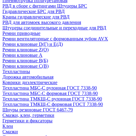
Пневмотрубка полиуретановая
РВД в сборе с фитингами Штуцеры БРС
Гидравлические БРС для РВД
Краны гидравлические для РВД
РВД для автомоек высокого давления
Штуцеры соединительные и переходные для РВД
Ремни приводные
Ремни вентиляторные с формованным зубом AVX
Ремни клиновые D(Г) и Е(Д)
Ремни клиновые Z(О)
Ремни клиновые А
Ремни клиновые В(Б)
Ремни клиновые С(В)
Техпластины
Дорожка автомобильная
Коврики диэлектрические
Техпластина МБС-С рулонная ГОСТ 7338-90
Техпластина МБС-С формовая ГОСТ 7338-90
Техпластина ТМКЩ-С рулонная ГОСТ 7338-90
Техпластина ТМКЩ-С формовая ГОСТ 7338-90
Шнуры резиновые ГОСТ 6467-79
Смазки, клеи, герметики
Герметики и фиксаторы
Клеи
Смазки