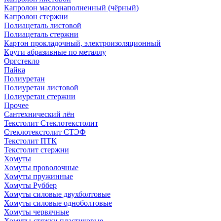
Капролон маслонаполненный (чёрный)
Капролон стержни
Полиацеталь листовой
Полиацеталь стержни
Картон прокладочный, электроизоляционный
Круги абразивные по металлу
Оргстекло
Пайка
Полиуретан
Полиуретан листовой
Полиуретан стержни
Прочее
Сантехнический лён
Текстолит Стеклотекстолит
Стеклотекстолит СТЭФ
Текстолит ПТК
Текстолит стержни
Хомуты
Хомуты проволочные
Хомуты пружинные
Хомуты Руббер
Хомуты силовые двухболтовые
Хомуты силовые одноболтовые
Хомуты червячные
Хомуты-стяжки пластиковые