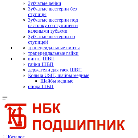
Зубчатые рейки
Зубчатые шестерни без
ступицы
Зубчатые шестерни под
расточку со ступицей и
калеными зубьями
Зубчатые шестерни со
ступицей
трапецеидальные винты
трапецеидальные гайки
винты ШВП
гайки ШВП
держатели для гаек ШВП
Кольца USIT, шайбы медные
Шайбы медные
опора ШВП
Каталог