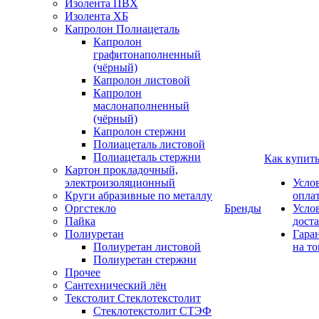
Изолента ПВХ
Изолента ХБ
Капролон Полиацеталь
Капролон
графитонаполненный
(чёрный)
Капролон листовой
Капролон
маслонаполненный
(чёрный)
Капролон стержни
Полиацеталь листовой
Полиацеталь стержни
Как купит
Картон прокладочный,
электроизоляционный
Усло
Круги абразивные по металлу
опла
Оргстекло
Бренды
Усло
Пайка
дост
Полиуретан
Гара
Полиуретан листовой
на то
Полиуретан стержни
Прочее
Сантехнический лён
Текстолит Стеклотекстолит
Стеклотекстолит СТЭФ