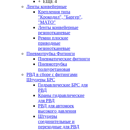
+ ЕЩЕ 4
Ленты конвейерные
Крепления типа
"Крокодил", "Баргер",
"МАТО"
Ленты конвейерные
резинотканевые
Ремни плоские
приводные
резинотканевые
Пневмотрубка Фитинги
Пневматические фитинги
Пневмотрубка
полиуретановая
РВД в сборе с фитингами
Штуцеры БРС
Гидравлические БРС для
РВД
Краны гидравлические
для РВД
РВД для автомоек
высокого давления
Штуцеры
соединительные и
переходные для РВД