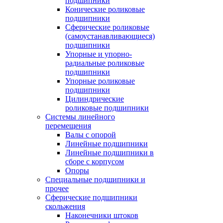
подшипники
Конические роликовые
подшипники
Сферические роликовые
(самоустанавливающиеся)
подшипники
Упорные и упорно-
радиальные роликовые
подшипники
Упорные роликовые
подшипники
Цилиндрические
роликовые подшипники
Системы линейного
перемещения
Валы с опорой
Линейные подшипники
Линейные подшипники в
сборе с корпусом
Опоры
Специальные подшипники и
прочее
Сферические подшипники
скольжения
Наконечники штоков