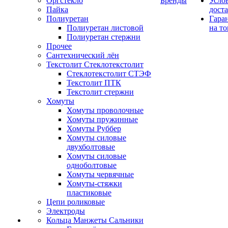
Оргстекло
Бренды
Усло
Пайка
дост
Полиуретан
Гара
Полиуретан листовой
на то
Полиуретан стержни
Прочее
Сантехнический лён
Текстолит Стеклотекстолит
Стеклотекстолит СТЭФ
Текстолит ПТК
Текстолит стержни
Хомуты
Хомуты проволочные
Хомуты пружинные
Хомуты Руббер
Хомуты силовые
двухболтовые
Хомуты силовые
одноболтовые
Хомуты червячные
Хомуты-стяжки
пластиковые
Цепи роликовые
Электроды
Кольца Манжеты Сальники