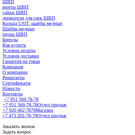
ШВП
винты ШВП
гайки ШВП
держатели для гаек ШВП
Кольца USIT, шайбы медные
Шайбы медные
опора ШВП
Бренды
Как купить
Условия оплаты
Условия доставки
Гарантия на товар
Компания
О компании
Реквизиты
Сертификаты
Новости
Контакты
+7 951 569-78-78
+7 951 569-78-78
Отдел продаж
+7 920 462 7879
Магазин
+7 473 202-78-79
Отдел продаж
Заказать звонок
Задать вопрос