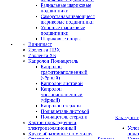
Радиальные шариковые
подшипники
Самоустанавливающиеся
шариковые подшипники
Упорные шариковые
подшипники
Шариковые опоры
Винипласт
Изолента ПВХ
Изолента ХБ
Капролон Полиацеталь
Капролон
графитонаполненный
(чёрный)
Капролон листовой
Капролон
маслонаполненный
(чёрный)
Капролон стержни
Полиацеталь листовой
Полиацеталь стержни
Как купит
Картон прокладочный,
электроизоляционный
Усло
Круги абразивные по металлу
опла