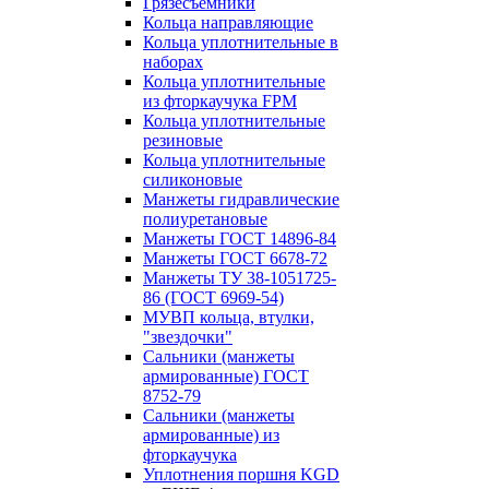
Грязесъёмники
Кольца направляющие
Кольца уплотнительные в
наборах
Кольца уплотнительные
из фторкаучука FPM
Кольца уплотнительные
резиновые
Кольца уплотнительные
силиконовые
Манжеты гидравлические
полиуретановые
Манжеты ГОСТ 14896-84
Манжеты ГОСТ 6678-72
Манжеты ТУ 38-1051725-
86 (ГОСТ 6969-54)
МУВП кольца, втулки,
"звездочки"
Сальники (манжеты
армированные) ГОСТ
8752-79
Сальники (манжеты
армированные) из
фторкаучука
Уплотнения поршня KGD