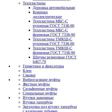
Техпластины
Дорожка автомобильная
Коврики
диэлектрические
Техпластина МБС-С
рулонная ГОСТ 7338-90
Техпластина МБС-С
формовая ГОСТ 7338-90
Техпластина ТМКЩ-С
рулонная ГОСТ 7338-90
Техпластина ТМКЩ-С
формовая ГОСТ 7338-90
Шнуры резиновые ГОСТ
6467-79
Герметики и фиксаторы
Клеи
Смазки
Виброгасящие муфты
Жесткие муфты
Сильфонные муфты
Спиральные муфты
Втулки зажимные
Втулки тапербуш
Звездочка под втулку тапербуш
c калеными зубьями