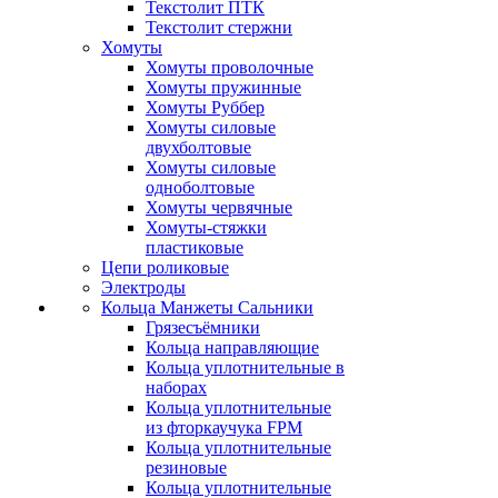
Текстолит ПТК
Текстолит стержни
Хомуты
Хомуты проволочные
Хомуты пружинные
Хомуты Руббер
Хомуты силовые
двухболтовые
Хомуты силовые
одноболтовые
Хомуты червячные
Хомуты-стяжки
пластиковые
Цепи роликовые
Электроды
Кольца Манжеты Сальники
Грязесъёмники
Кольца направляющие
Кольца уплотнительные в
наборах
Кольца уплотнительные
из фторкаучука FPM
Кольца уплотнительные
резиновые
Кольца уплотнительные