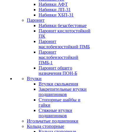
Набивки АФТ
Набивки ЛП-31
Набивки ХБП-31
Паронит
Набивки безасбестовые
Паронит кислотостойкий
ПК
Паронит
маслобензостойкий ПМБ
Паронит
маслобензостойкий
ПМБ-1
Паронит общего
назначения ПОН-Б
Втулки
Втулки скольжения
Закрепительные втулки
подшипников
Стопорные шайбы и
гайки
Стяжные втулки
подшипников
Игольчатые подшипники
Кольца стопорные
Кольца стопорные