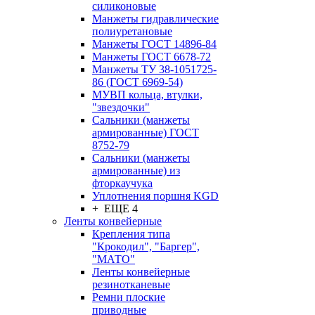
силиконовые
Манжеты гидравлические
полиуретановые
Манжеты ГОСТ 14896-84
Манжеты ГОСТ 6678-72
Манжеты ТУ 38-1051725-
86 (ГОСТ 6969-54)
МУВП кольца, втулки,
"звездочки"
Сальники (манжеты
армированные) ГОСТ
8752-79
Сальники (манжеты
армированные) из
фторкаучука
Уплотнения поршня KGD
+ ЕЩЕ 4
Ленты конвейерные
Крепления типа
"Крокодил", "Баргер",
"МАТО"
Ленты конвейерные
резинотканевые
Ремни плоские
приводные