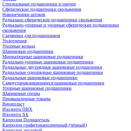
Специальные подшипники и прочее
Сферические подшипники скольжения
Наконечники штоков
Радиально сферические подшипники скольжения
Радиально-упорные и упорные сферические подшипники
скольжения
Съемники для подшипников
Уплотнения
Упорные кольца
Шариковые подшипники
Миниатюрные шариковые подшипники
Радиально-упорные шариковые подшипники
Радиальные двухрядные шариковые подшипники
Радиальные однорядные шариковые подшипники
Радиальные шариковые подшипники
Самоустанавливающиеся шариковые подшипники
Упорные шариковые подшипники
Шариковые опоры
Промышленные товары
Винипласт
Изолента ПВХ
Изолента ХБ
Капролон Полиацеталь
Капролон графитонаполненный (чёрный)
Капролон листовой