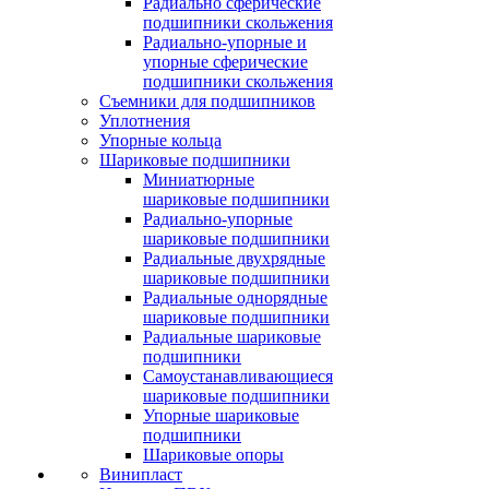
Радиально сферические
подшипники скольжения
Радиально-упорные и
упорные сферические
подшипники скольжения
Съемники для подшипников
Уплотнения
Упорные кольца
Шариковые подшипники
Миниатюрные
шариковые подшипники
Радиально-упорные
шариковые подшипники
Радиальные двухрядные
шариковые подшипники
Радиальные однорядные
шариковые подшипники
Радиальные шариковые
подшипники
Самоустанавливающиеся
шариковые подшипники
Упорные шариковые
подшипники
Шариковые опоры
Винипласт