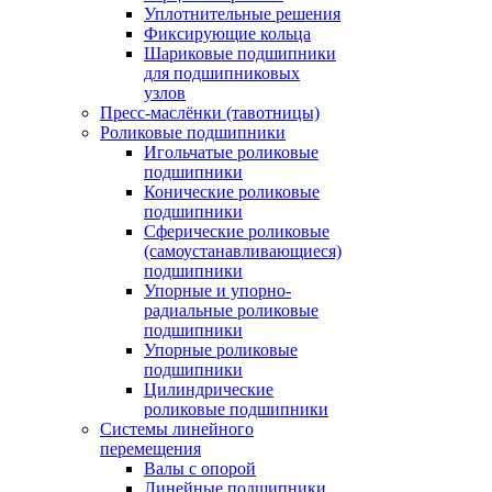
Уплотнительные решения
Фиксирующие кольца
Шариковые подшипники
для подшипниковых
узлов
Пресс-маслёнки (тавотницы)
Роликовые подшипники
Игольчатые роликовые
подшипники
Конические роликовые
подшипники
Сферические роликовые
(самоустанавливающиеся)
подшипники
Упорные и упорно-
радиальные роликовые
подшипники
Упорные роликовые
подшипники
Цилиндрические
роликовые подшипники
Системы линейного
перемещения
Валы с опорой
Линейные подшипники