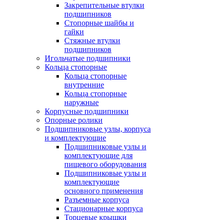
Закрепительные втулки
подшипников
Стопорные шайбы и
гайки
Стяжные втулки
подшипников
Игольчатые подшипники
Кольца стопорные
Кольца стопорные
внутренние
Кольца стопорные
наружные
Корпусные подшипники
Опорные ролики
Подшипниковые узлы, корпуса
и комплектующие
Подшипниковые узлы и
комплектующие для
пищевого оборудования
Подшипниковые узлы и
комплектующие
основного применения
Разъемные корпуса
Стационарные корпуса
Торцевые крышки