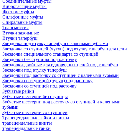
Соединительные муфты
Виброгасящие муфты
Жесткие муфты
Сильфонные муфты
Спиральные муфты
Трансмиссия
Втулки зажимные
Втулки тапербуш
Звездочка под втулку тапербуш c калеными зубьями
Звездочка со ступицей (чугун) под втулку тапербуш для цепи
Звездочка специального стандарта со ступицей
Звездочки без ступицы под расточку
Звездочки двойные для однорядных цепей под тапербуш
Звездочки под втулку тапербуш
Звездочки под расточку со ступицей с калеными зубьями
Звездочки со ступицей (чугун) под расточку
Звездочки со ступицей под расточку
Зубчатые рейки
Зубчатые шестерни без ступицы
Зубчатые шестерни под расточку со ступицей и калеными
зубьями
Зубчатые шестерни со ступицей
Трапецеидальные гайки и винты
трапецеидальные винты
трапецеидальные гайки