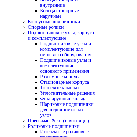
внутренние
Кольца стопорные
наружные
Корпусные подшипники
Опорные ролики
Подшипниковые узлы, корпуса
и комплектующие
Подшипниковые узлы и
комплектующие для
пищевого оборудования
Подшипниковые узлы и
комплектующие
основного применения
Разъемные корпуса
Стационарные корпуса
Торцевые крышки
Уплотнительные решения
Фиксирующие кольца
Шариковые подшипники
для подшипниковых
узлов
Пресс-маслёнки (тавотницы)
Роликовые подшипники
Игольчатые роликовые