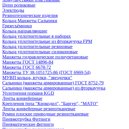
Цепи роликовые
Электроды
Резинотехнические изделия
Кольца Манжеты Сальники
Грязесъёмники
Кольца направляющие
Кольца уплотнительные в наборах
Кольца уплотнительные из фторкаучука FPM
Кольца уплотнительные резиновые
Кольца уплотнительные силиконовые
Манжеты гидравлические полиуретановые
Манжеты ГОСТ 14896-84
Манжеты ГОСТ 6678-72
Манжеты ТУ 38-1051725-86 (ГОСТ 6969-54)
МУВП кольца, втулки, "звездочки"
Сальники (манжеты армированные) ГОСТ 8752-79
Сальники (манжеты армированные) из фторкаучука
Уплотнения поршня KGD
Ленты конвейерные
Крепления типа "Крокодил", "Баргер", "МАТО"
Ленты конвейерные резинотканевые
Ремни плоские приводные резинотканевые
Пневмотрубка Фитинги
Пневматические фитинги