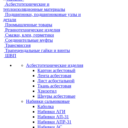
Асбестотехнические и
теплоизоляционные материалы
Подшипники, подшипниковые узлы и
детали
Промышленные товары
Резинотехнические изделия
Смазки, клеи, герметики
Соединительные муфты
Трансмиссия
Трапецеидальные гайки и винты
ШВП
Асбестотехнические изделия
Картон асбестовый
Лента асбестовая
Лист асбостальной
Ткань асбестовая
Хризотил
Шнуры асбестовые
Набивки сальниковые
Каболка
Набивки АГИ
Набивки АП-31
Набивки АПР-31
Набивки АС