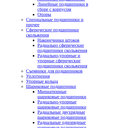
Линейные подшипники в
сборе с корпусом
Опоры
Специальные подшипники и
прочее
Сферические подшипники
скольжения
Наконечники штоков
Радиально сферические
подшипники скольжения
Радиально-упорные и
упорные сферические
подшипники скольжения
Съемники для подшипников
Уплотнения
Упорные кольца
Шариковые подшипники
Миниатюрные
шариковые подшипники
Радиально-упорные
шариковые подшипники
Радиальные двухрядные
шариковые подшипники
Радиальные однорядные
шариковые подшипники