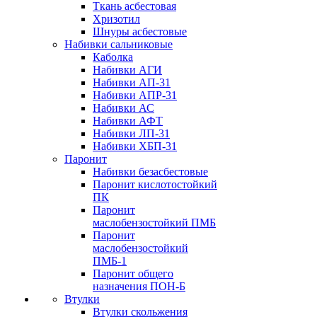
Ткань асбестовая
Хризотил
Шнуры асбестовые
Набивки сальниковые
Каболка
Набивки АГИ
Набивки АП-31
Набивки АПР-31
Набивки АС
Набивки АФТ
Набивки ЛП-31
Набивки ХБП-31
Паронит
Набивки безасбестовые
Паронит кислотостойкий
ПК
Паронит
маслобензостойкий ПМБ
Паронит
маслобензостойкий
ПМБ-1
Паронит общего
назначения ПОН-Б
Втулки
Втулки скольжения