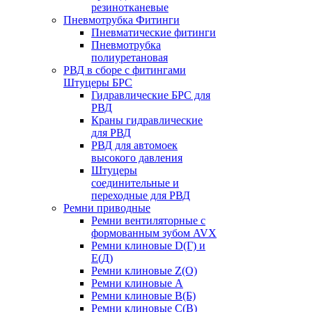
резинотканевые
Пневмотрубка Фитинги
Пневматические фитинги
Пневмотрубка
полиуретановая
РВД в сборе с фитингами
Штуцеры БРС
Гидравлические БРС для
РВД
Краны гидравлические
для РВД
РВД для автомоек
высокого давления
Штуцеры
соединительные и
переходные для РВД
Ремни приводные
Ремни вентиляторные с
формованным зубом AVX
Ремни клиновые D(Г) и
Е(Д)
Ремни клиновые Z(О)
Ремни клиновые А
Ремни клиновые В(Б)
Ремни клиновые С(В)