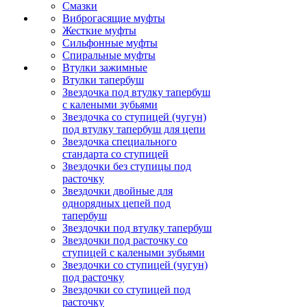
Смазки
Виброгасящие муфты
Жесткие муфты
Сильфонные муфты
Спиральные муфты
Втулки зажимные
Втулки тапербуш
Звездочка под втулку тапербуш
c калеными зубьями
Звездочка со ступицей (чугун)
под втулку тапербуш для цепи
Звездочка специального
стандарта со ступицей
Звездочки без ступицы под
расточку
Звездочки двойные для
однорядных цепей под
тапербуш
Звездочки под втулку тапербуш
Звездочки под расточку со
ступицей с калеными зубьями
Звездочки со ступицей (чугун)
под расточку
Звездочки со ступицей под
расточку