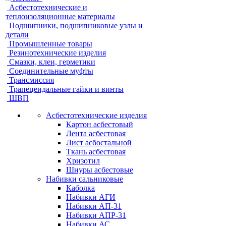
Асбестотехнические и
теплоизоляционные материалы
Подшипники, подшипниковые узлы и
детали
Промышленные товары
Резинотехнические изделия
Смазки, клеи, герметики
Соединительные муфты
Трансмиссия
Трапецеидальные гайки и винты
ШВП
Асбестотехнические изделия
Картон асбестовый
Лента асбестовая
Лист асбостальной
Ткань асбестовая
Хризотил
Шнуры асбестовые
Набивки сальниковые
Каболка
Набивки АГИ
Набивки АП-31
Набивки АПР-31
Набивки АС