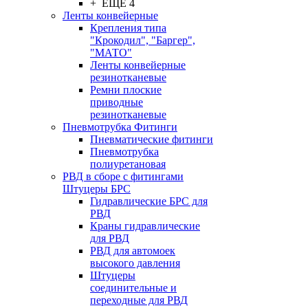
+ ЕЩЕ 4
Ленты конвейерные
Крепления типа
"Крокодил", "Баргер",
"МАТО"
Ленты конвейерные
резинотканевые
Ремни плоские
приводные
резинотканевые
Пневмотрубка Фитинги
Пневматические фитинги
Пневмотрубка
полиуретановая
РВД в сборе с фитингами
Штуцеры БРС
Гидравлические БРС для
РВД
Краны гидравлические
для РВД
РВД для автомоек
высокого давления
Штуцеры
соединительные и
переходные для РВД