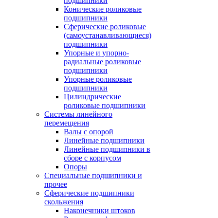
подшипники
Конические роликовые
подшипники
Сферические роликовые
(самоустанавливающиеся)
подшипники
Упорные и упорно-
радиальные роликовые
подшипники
Упорные роликовые
подшипники
Цилиндрические
роликовые подшипники
Системы линейного
перемещения
Валы с опорой
Линейные подшипники
Линейные подшипники в
сборе с корпусом
Опоры
Специальные подшипники и
прочее
Сферические подшипники
скольжения
Наконечники штоков