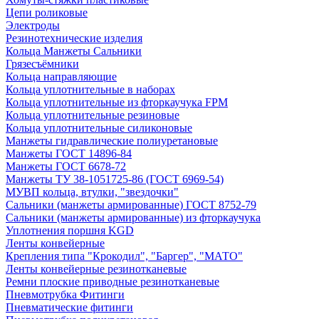
Цепи роликовые
Электроды
Резинотехнические изделия
Кольца Манжеты Сальники
Грязесъёмники
Кольца направляющие
Кольца уплотнительные в наборах
Кольца уплотнительные из фторкаучука FPM
Кольца уплотнительные резиновые
Кольца уплотнительные силиконовые
Манжеты гидравлические полиуретановые
Манжеты ГОСТ 14896-84
Манжеты ГОСТ 6678-72
Манжеты ТУ 38-1051725-86 (ГОСТ 6969-54)
МУВП кольца, втулки, "звездочки"
Сальники (манжеты армированные) ГОСТ 8752-79
Сальники (манжеты армированные) из фторкаучука
Уплотнения поршня KGD
Ленты конвейерные
Крепления типа "Крокодил", "Баргер", "МАТО"
Ленты конвейерные резинотканевые
Ремни плоские приводные резинотканевые
Пневмотрубка Фитинги
Пневматические фитинги