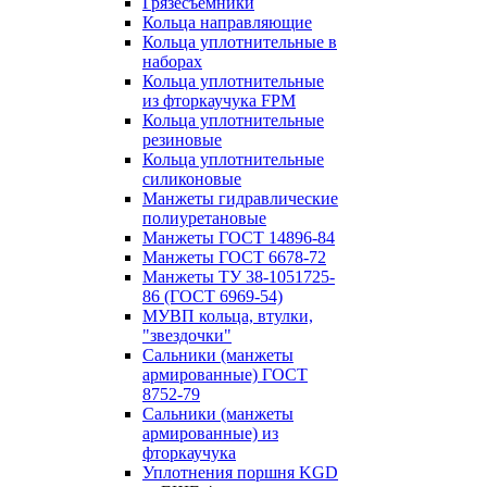
Грязесъёмники
Кольца направляющие
Кольца уплотнительные в
наборах
Кольца уплотнительные
из фторкаучука FPM
Кольца уплотнительные
резиновые
Кольца уплотнительные
силиконовые
Манжеты гидравлические
полиуретановые
Манжеты ГОСТ 14896-84
Манжеты ГОСТ 6678-72
Манжеты ТУ 38-1051725-
86 (ГОСТ 6969-54)
МУВП кольца, втулки,
"звездочки"
Сальники (манжеты
армированные) ГОСТ
8752-79
Сальники (манжеты
армированные) из
фторкаучука
Уплотнения поршня KGD