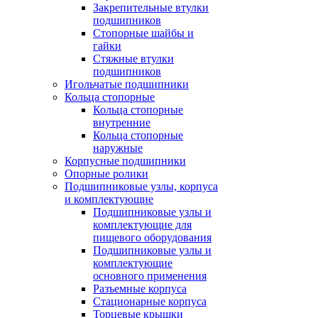
Закрепительные втулки
подшипников
Стопорные шайбы и
гайки
Стяжные втулки
подшипников
Игольчатые подшипники
Кольца стопорные
Кольца стопорные
внутренние
Кольца стопорные
наружные
Корпусные подшипники
Опорные ролики
Подшипниковые узлы, корпуса
и комплектующие
Подшипниковые узлы и
комплектующие для
пищевого оборудования
Подшипниковые узлы и
комплектующие
основного применения
Разъемные корпуса
Стационарные корпуса
Торцевые крышки