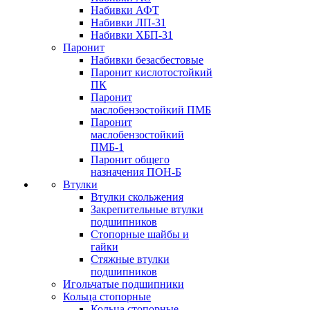
Набивки АФТ
Набивки ЛП-31
Набивки ХБП-31
Паронит
Набивки безасбестовые
Паронит кислотостойкий
ПК
Паронит
маслобензостойкий ПМБ
Паронит
маслобензостойкий
ПМБ-1
Паронит общего
назначения ПОН-Б
Втулки
Втулки скольжения
Закрепительные втулки
подшипников
Стопорные шайбы и
гайки
Стяжные втулки
подшипников
Игольчатые подшипники
Кольца стопорные
Кольца стопорные