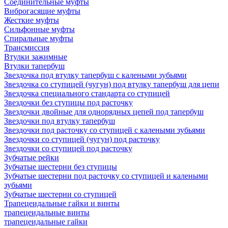
Соединительные муфты
Виброгасящие муфты
Жесткие муфты
Сильфонные муфты
Спиральные муфты
Трансмиссия
Втулки зажимные
Втулки тапербуш
Звездочка под втулку тапербуш c калеными зубьями
Звездочка со ступицей (чугун) под втулку тапербуш для цепи
Звездочка специального стандарта со ступицей
Звездочки без ступицы под расточку
Звездочки двойные для однорядных цепей под тапербуш
Звездочки под втулку тапербуш
Звездочки под расточку со ступицей с калеными зубьями
Звездочки со ступицей (чугун) под расточку
Звездочки со ступицей под расточку
Зубчатые рейки
Зубчатые шестерни без ступицы
Зубчатые шестерни под расточку со ступицей и калеными
зубьями
Зубчатые шестерни со ступицей
Трапецеидальные гайки и винты
трапецеидальные винты
трапецеидальные гайки