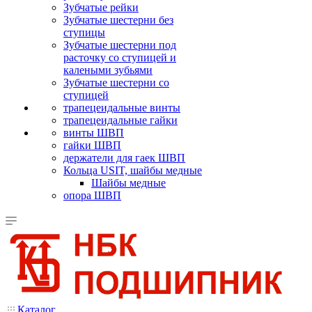
Зубчатые рейки
Зубчатые шестерни без
ступицы
Зубчатые шестерни под
расточку со ступицей и
калеными зубьями
Зубчатые шестерни со
ступицей
трапецеидальные винты
трапецеидальные гайки
винты ШВП
гайки ШВП
держатели для гаек ШВП
Кольца USIT, шайбы медные
Шайбы медные
опора ШВП
Каталог