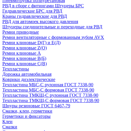
Пневмотрубка полиуретановая
РВД в сборе с фитингами Штуцеры БРС
Гидравлические БРС для РВД
Краны гидравлические для РВД
РВД для автомоек высокого давления
Штуцеры соединительные и переходные для РВД
Ремни приводные
Ремни вентиляторные с формованным зубом AVX
Ремни клиновые D(Г) и Е(Д)
Ремни клиновые Z(О)
Ремни клиновые А
Ремни клиновые В(Б)
Ремни клиновые С(В)
Техпластины
Дорожка автомобильная
Коврики диэлектрические
Техпластина МБС-С рулонная ГОСТ 7338-90
Техпластина МБС-С формовая ГОСТ 7338-90
Техпластина ТМКЩ-С рулонная ГОСТ 7338-90
Техпластина ТМКЩ-С формовая ГОСТ 7338-90
Шнуры резиновые ГОСТ 6467-79
Смазки, клеи, герметики
Герметики и фиксаторы
Клеи
Смазки