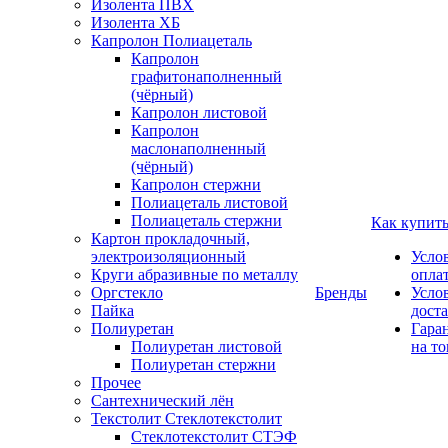
Изолента ПВХ
Изолента ХБ
Капролон Полиацеталь
Капролон
графитонаполненный
(чёрный)
Капролон листовой
Капролон
маслонаполненный
(чёрный)
Капролон стержни
Полиацеталь листовой
Полиацеталь стержни
Как купит
Картон прокладочный,
электроизоляционный
Усло
Круги абразивные по металлу
опла
Оргстекло
Бренды
Усло
Пайка
дост
Полиуретан
Гара
Полиуретан листовой
на то
Полиуретан стержни
Прочее
Сантехнический лён
Текстолит Стеклотекстолит
Стеклотекстолит СТЭФ