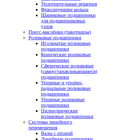
Уплотнительные решения
Фиксирующие кольца
Шариковые подшипники
для подшипниковых
узлов
Пресс-маслёнки (тавотницы)
Роликовые подшипники
Игольчатые роликовые
подшипники
Конические роликовые
подшипники
Сферические роликовые
(самоустанавливающиеся)
подшипники
Упорные и упорно-
радиальные роликовые
подшипники
Упорные роликовые
подшипники
Цилиндрические
роликовые подшипники
Системы линейного
перемещения
Валы с опорой
Линейные подшипники