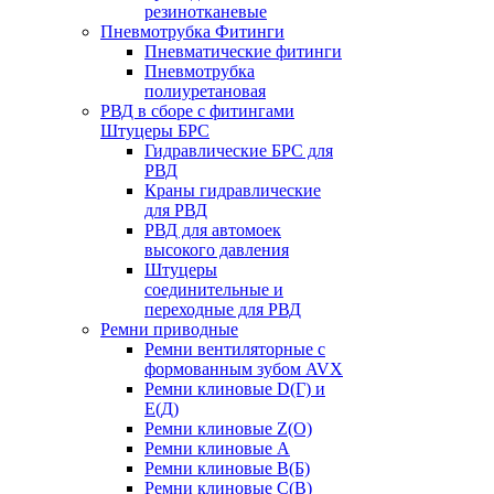
резинотканевые
Пневмотрубка Фитинги
Пневматические фитинги
Пневмотрубка
полиуретановая
РВД в сборе с фитингами
Штуцеры БРС
Гидравлические БРС для
РВД
Краны гидравлические
для РВД
РВД для автомоек
высокого давления
Штуцеры
соединительные и
переходные для РВД
Ремни приводные
Ремни вентиляторные с
формованным зубом AVX
Ремни клиновые D(Г) и
Е(Д)
Ремни клиновые Z(О)
Ремни клиновые А
Ремни клиновые В(Б)
Ремни клиновые С(В)