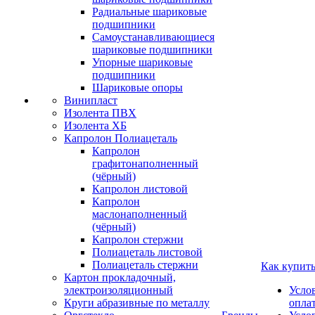
Радиальные шариковые
подшипники
Самоустанавливающиеся
шариковые подшипники
Упорные шариковые
подшипники
Шариковые опоры
Винипласт
Изолента ПВХ
Изолента ХБ
Капролон Полиацеталь
Капролон
графитонаполненный
(чёрный)
Капролон листовой
Капролон
маслонаполненный
(чёрный)
Капролон стержни
Полиацеталь листовой
Полиацеталь стержни
Как купит
Картон прокладочный,
электроизоляционный
Усло
Круги абразивные по металлу
опла