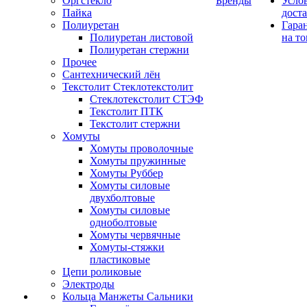
Оргстекло
Бренды
Усло
Пайка
дост
Полиуретан
Гара
Полиуретан листовой
на то
Полиуретан стержни
Прочее
Сантехнический лён
Текстолит Стеклотекстолит
Стеклотекстолит СТЭФ
Текстолит ПТК
Текстолит стержни
Хомуты
Хомуты проволочные
Хомуты пружинные
Хомуты Руббер
Хомуты силовые
двухболтовые
Хомуты силовые
одноболтовые
Хомуты червячные
Хомуты-стяжки
пластиковые
Цепи роликовые
Электроды
Кольца Манжеты Сальники