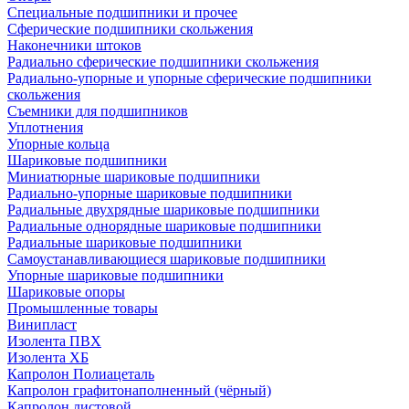
Специальные подшипники и прочее
Сферические подшипники скольжения
Наконечники штоков
Радиально сферические подшипники скольжения
Радиально-упорные и упорные сферические подшипники
скольжения
Съемники для подшипников
Уплотнения
Упорные кольца
Шариковые подшипники
Миниатюрные шариковые подшипники
Радиально-упорные шариковые подшипники
Радиальные двухрядные шариковые подшипники
Радиальные однорядные шариковые подшипники
Радиальные шариковые подшипники
Самоустанавливающиеся шариковые подшипники
Упорные шариковые подшипники
Шариковые опоры
Промышленные товары
Винипласт
Изолента ПВХ
Изолента ХБ
Капролон Полиацеталь
Капролон графитонаполненный (чёрный)
Капролон листовой