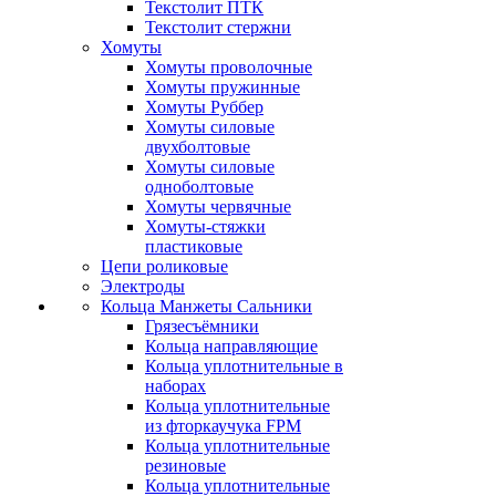
Текстолит ПТК
Текстолит стержни
Хомуты
Хомуты проволочные
Хомуты пружинные
Хомуты Руббер
Хомуты силовые
двухболтовые
Хомуты силовые
одноболтовые
Хомуты червячные
Хомуты-стяжки
пластиковые
Цепи роликовые
Электроды
Кольца Манжеты Сальники
Грязесъёмники
Кольца направляющие
Кольца уплотнительные в
наборах
Кольца уплотнительные
из фторкаучука FPM
Кольца уплотнительные
резиновые
Кольца уплотнительные