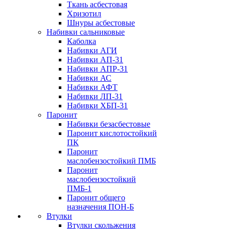
Ткань асбестовая
Хризотил
Шнуры асбестовые
Набивки сальниковые
Каболка
Набивки АГИ
Набивки АП-31
Набивки АПР-31
Набивки АС
Набивки АФТ
Набивки ЛП-31
Набивки ХБП-31
Паронит
Набивки безасбестовые
Паронит кислотостойкий
ПК
Паронит
маслобензостойкий ПМБ
Паронит
маслобензостойкий
ПМБ-1
Паронит общего
назначения ПОН-Б
Втулки
Втулки скольжения