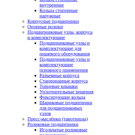
внутренние
Кольца стопорные
наружные
Корпусные подшипники
Опорные ролики
Подшипниковые узлы, корпуса
и комплектующие
Подшипниковые узлы и
комплектующие для
пищевого оборудования
Подшипниковые узлы и
комплектующие
основного применения
Разъемные корпуса
Стационарные корпуса
Торцевые крышки
Уплотнительные решения
Фиксирующие кольца
Шариковые подшипники
для подшипниковых
узлов
Пресс-маслёнки (тавотницы)
Роликовые подшипники
Игольчатые роликовые