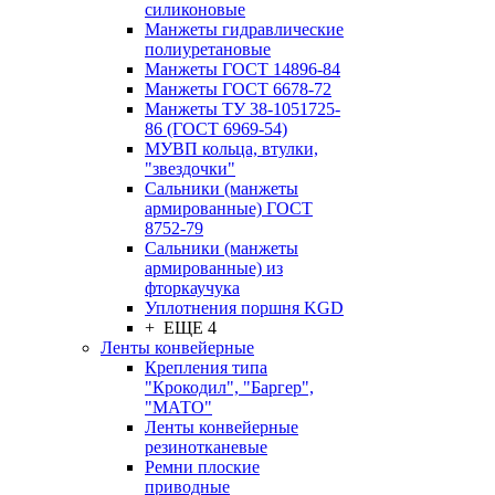
силиконовые
Манжеты гидравлические
полиуретановые
Манжеты ГОСТ 14896-84
Манжеты ГОСТ 6678-72
Манжеты ТУ 38-1051725-
86 (ГОСТ 6969-54)
МУВП кольца, втулки,
"звездочки"
Сальники (манжеты
армированные) ГОСТ
8752-79
Сальники (манжеты
армированные) из
фторкаучука
Уплотнения поршня KGD
+ ЕЩЕ 4
Ленты конвейерные
Крепления типа
"Крокодил", "Баргер",
"МАТО"
Ленты конвейерные
резинотканевые
Ремни плоские
приводные