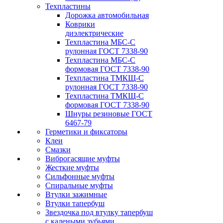
Техпластины
Дорожка автомобильная
Коврики
диэлектрические
Техпластина МБС-С
рулонная ГОСТ 7338-90
Техпластина МБС-С
формовая ГОСТ 7338-90
Техпластина ТМКЩ-С
рулонная ГОСТ 7338-90
Техпластина ТМКЩ-С
формовая ГОСТ 7338-90
Шнуры резиновые ГОСТ
6467-79
Герметики и фиксаторы
Клеи
Смазки
Виброгасящие муфты
Жесткие муфты
Сильфонные муфты
Спиральные муфты
Втулки зажимные
Втулки тапербуш
Звездочка под втулку тапербуш
c калеными зубьями