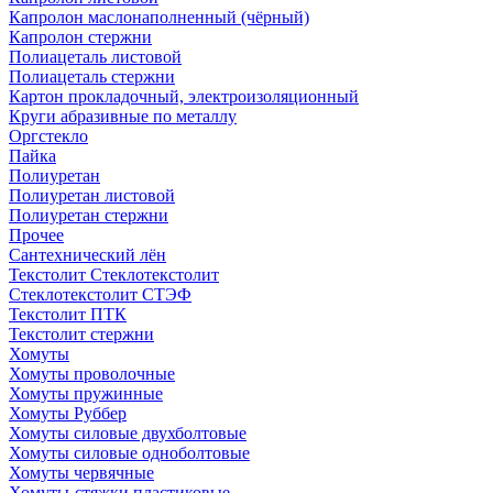
Капролон маслонаполненный (чёрный)
Капролон стержни
Полиацеталь листовой
Полиацеталь стержни
Картон прокладочный, электроизоляционный
Круги абразивные по металлу
Оргстекло
Пайка
Полиуретан
Полиуретан листовой
Полиуретан стержни
Прочее
Сантехнический лён
Текстолит Стеклотекстолит
Стеклотекстолит СТЭФ
Текстолит ПТК
Текстолит стержни
Хомуты
Хомуты проволочные
Хомуты пружинные
Хомуты Руббер
Хомуты силовые двухболтовые
Хомуты силовые одноболтовые
Хомуты червячные
Хомуты-стяжки пластиковые