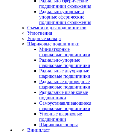
Радиально сферические
подшипники скольжения
Радиально-упорные и
упорные сферические
подшипники скольжения
Съемники для подшипников
Уплотнения
Упорные кольца
Шариковые подшипники
Миниатюрные
шариковые подшипники
Радиально-упорные
шариковые подшипники
Радиальные двухрядные
шариковые подшипники
Радиальные однорядные
шариковые подшипники
Радиальные шариковые
подшипники
Самоустанавливающиеся
шариковые подшипники
Упорные шариковые
подшипники
Шариковые опоры
Винипласт