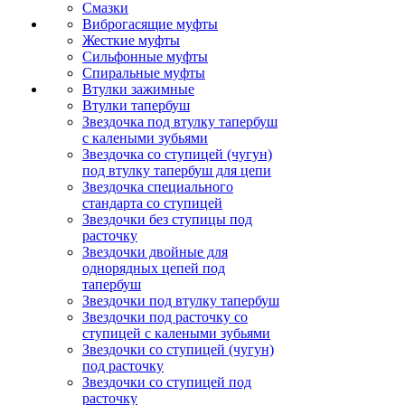
Смазки
Виброгасящие муфты
Жесткие муфты
Сильфонные муфты
Спиральные муфты
Втулки зажимные
Втулки тапербуш
Звездочка под втулку тапербуш
c калеными зубьями
Звездочка со ступицей (чугун)
под втулку тапербуш для цепи
Звездочка специального
стандарта со ступицей
Звездочки без ступицы под
расточку
Звездочки двойные для
однорядных цепей под
тапербуш
Звездочки под втулку тапербуш
Звездочки под расточку со
ступицей с калеными зубьями
Звездочки со ступицей (чугун)
под расточку
Звездочки со ступицей под
расточку