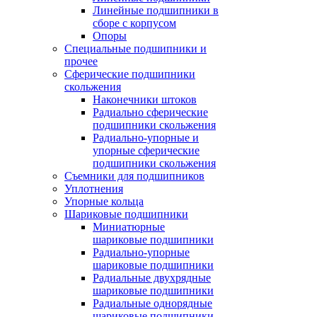
Линейные подшипники в
сборе с корпусом
Опоры
Специальные подшипники и
прочее
Сферические подшипники
скольжения
Наконечники штоков
Радиально сферические
подшипники скольжения
Радиально-упорные и
упорные сферические
подшипники скольжения
Съемники для подшипников
Уплотнения
Упорные кольца
Шариковые подшипники
Миниатюрные
шариковые подшипники
Радиально-упорные
шариковые подшипники
Радиальные двухрядные
шариковые подшипники
Радиальные однорядные
шариковые подшипники