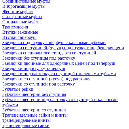
Соединительные муфты
Виброгасящие муфты
Жесткие муфты
Сильфонные муфты
Спиральные муфты
Трансмиссия
Втулки зажимные
Втулки тапербуш
Звездочка под втулку тапербуш c калеными зубьями
Звездочка со ступицей (чугун) под втулку тапербуш для цепи
Звездочка специального стандарта со ступицей
Звездочки без ступицы под расточку
Звездочки двойные для однорядных цепей под тапербуш
Звездочки под втулку тапербуш
Звездочки под расточку со ступицей с калеными зубьями
Звездочки со ступицей (чугун) под расточку
Звездочки со ступицей под расточку
Зубчатые рейки
Зубчатые шестерни без ступицы
Зубчатые шестерни под расточку со ступицей и калеными
зубьями
Зубчатые шестерни со ступицей
Трапецеидальные гайки и винты
трапецеидальные винты
трапецеидальные гайки