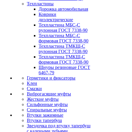
Техпластины
Дорожка автомобильная
Коврики
диэлектрические
Техпластина МБС-С
рулонная ГОСТ 7338-90
Техпластина МБС-С
формовая ГОСТ 7338-90
Техпластина ТМКЩ-С
рулонная ГОСТ 7338-90
Техпластина ТМКЩ-С
формовая ГОСТ 7338-90
Шнуры резиновые ГОСТ
6467-79
Герметики и фиксаторы
Клеи
Смазки
Виброгасящие муфты
Жесткие муфты
Сильфонные муфты
Спиральные муфты
Втулки зажимные
Втулки тапербуш
Звездочка под втулку тапербуш
c калеными зубьями