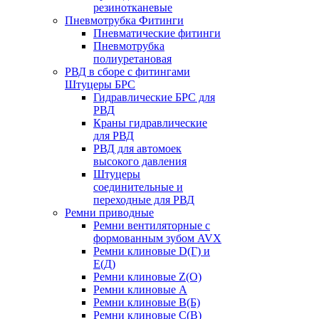
резинотканевые
Пневмотрубка Фитинги
Пневматические фитинги
Пневмотрубка
полиуретановая
РВД в сборе с фитингами
Штуцеры БРС
Гидравлические БРС для
РВД
Краны гидравлические
для РВД
РВД для автомоек
высокого давления
Штуцеры
соединительные и
переходные для РВД
Ремни приводные
Ремни вентиляторные с
формованным зубом AVX
Ремни клиновые D(Г) и
Е(Д)
Ремни клиновые Z(О)
Ремни клиновые А
Ремни клиновые В(Б)
Ремни клиновые С(В)