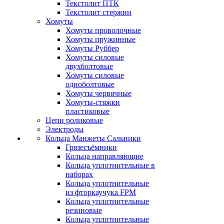
Текстолит ПТК
Текстолит стержни
Хомуты
Хомуты проволочные
Хомуты пружинные
Хомуты Руббер
Хомуты силовые
двухболтовые
Хомуты силовые
одноболтовые
Хомуты червячные
Хомуты-стяжки
пластиковые
Цепи роликовые
Электроды
Кольца Манжеты Сальники
Грязесъёмники
Кольца направляющие
Кольца уплотнительные в
наборах
Кольца уплотнительные
из фторкаучука FPM
Кольца уплотнительные
резиновые
Кольца уплотнительные