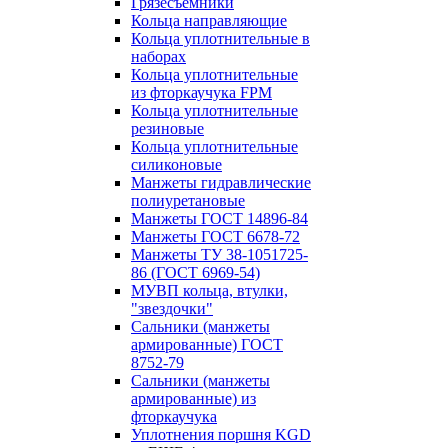
Грязесъёмники
Кольца направляющие
Кольца уплотнительные в
наборах
Кольца уплотнительные
из фторкаучука FPM
Кольца уплотнительные
резиновые
Кольца уплотнительные
силиконовые
Манжеты гидравлические
полиуретановые
Манжеты ГОСТ 14896-84
Манжеты ГОСТ 6678-72
Манжеты ТУ 38-1051725-
86 (ГОСТ 6969-54)
МУВП кольца, втулки,
"звездочки"
Сальники (манжеты
армированные) ГОСТ
8752-79
Сальники (манжеты
армированные) из
фторкаучука
Уплотнения поршня KGD