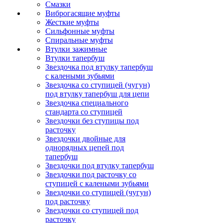
Смазки
Виброгасящие муфты
Жесткие муфты
Сильфонные муфты
Спиральные муфты
Втулки зажимные
Втулки тапербуш
Звездочка под втулку тапербуш
c калеными зубьями
Звездочка со ступицей (чугун)
под втулку тапербуш для цепи
Звездочка специального
стандарта со ступицей
Звездочки без ступицы под
расточку
Звездочки двойные для
однорядных цепей под
тапербуш
Звездочки под втулку тапербуш
Звездочки под расточку со
ступицей с калеными зубьями
Звездочки со ступицей (чугун)
под расточку
Звездочки со ступицей под
расточку