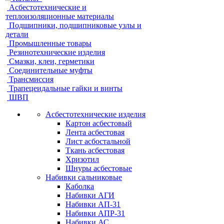
Асбестотехнические и
теплоизоляционные материалы
Подшипники, подшипниковые узлы и
детали
Промышленные товары
Резинотехнические изделия
Смазки, клеи, герметики
Соединительные муфты
Трансмиссия
Трапецеидальные гайки и винты
ШВП
Асбестотехнические изделия
Картон асбестовый
Лента асбестовая
Лист асбостальной
Ткань асбестовая
Хризотил
Шнуры асбестовые
Набивки сальниковые
Каболка
Набивки АГИ
Набивки АП-31
Набивки АПР-31
Набивки АС