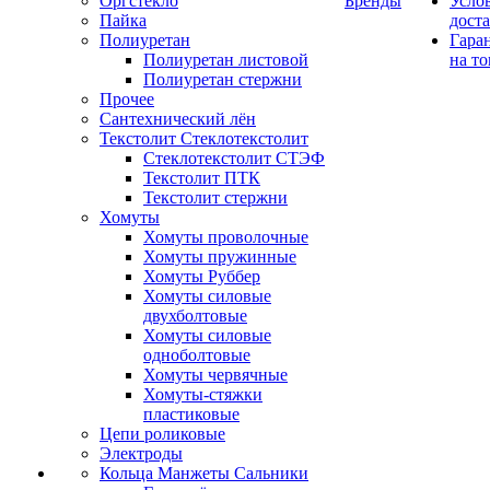
Оргстекло
Бренды
Усло
Пайка
дост
Полиуретан
Гара
Полиуретан листовой
на то
Полиуретан стержни
Прочее
Сантехнический лён
Текстолит Стеклотекстолит
Стеклотекстолит СТЭФ
Текстолит ПТК
Текстолит стержни
Хомуты
Хомуты проволочные
Хомуты пружинные
Хомуты Руббер
Хомуты силовые
двухболтовые
Хомуты силовые
одноболтовые
Хомуты червячные
Хомуты-стяжки
пластиковые
Цепи роликовые
Электроды
Кольца Манжеты Сальники