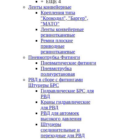
+ ЕЩЕ 4
Ленты конвейерные
Крепления типа
"Крокодил", "Баргер",
"МАТО"
Ленты конвейерные
резинотканевые
Ремни плоские
приводные
резинотканевые
Пневмотрубка Фитинги
Пневматические фитинги
Пневмотрубка
полиуретановая
РВД в сборе с фитингами
Штуцеры БРС
Гидравлические БРС для
РВД
Краны гидравлические
для РВД
РВД для автомоек
высокого давления
Штуцеры
соединительные и
переходные для РВД