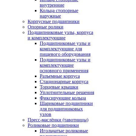
внутренние
Кольца стопорные
наружные
Корпусные подшипники
Опорные ролики
Подшипниковые узлы, корпуса
и комплектующие
Подшипниковые узлы и
комплектующие для
пищевого оборудования
Подшипниковые узлы и
комплектующие
основного применения
Разъемные корпуса
Стационарные корпуса
Торцевые крышки
Уплотнительные решения
Фиксирующие кольца
Шариковые подшипники
для подшипниковых
узлов
Пресс-маслёнки (тавотницы)
Роликовые подшипники
Игольчатые роликовые