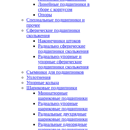
Линейные подшипники в
сборе с корпусом
Опоры
Специальные подшипники и
прочее
Сферические подшипники
скольжения
Наконечники штоков
Радиально сферические
подшипники скольжения
Радиально-упорные и
упорные сферические
подшипники скольжения
Съемники для подшипников
Уплотнения
Упорные кольца
Шариковые подшипники
Миниатюрные
шариковые подшипники
Радиально-упорные
шариковые подшипники
Радиальные двухрядные
шариковые подшипники
Радиальные однорядные
шариковые подшипники