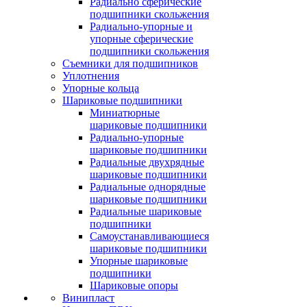
Радиально сферические
подшипники скольжения
Радиально-упорные и
упорные сферические
подшипники скольжения
Съемники для подшипников
Уплотнения
Упорные кольца
Шариковые подшипники
Миниатюрные
шариковые подшипники
Радиально-упорные
шариковые подшипники
Радиальные двухрядные
шариковые подшипники
Радиальные однорядные
шариковые подшипники
Радиальные шариковые
подшипники
Самоустанавливающиеся
шариковые подшипники
Упорные шариковые
подшипники
Шариковые опоры
Винипласт