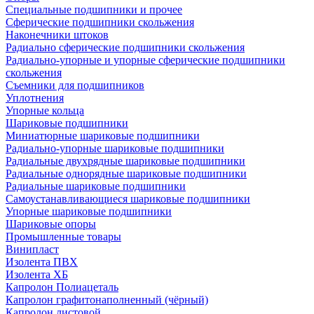
Специальные подшипники и прочее
Сферические подшипники скольжения
Наконечники штоков
Радиально сферические подшипники скольжения
Радиально-упорные и упорные сферические подшипники
скольжения
Съемники для подшипников
Уплотнения
Упорные кольца
Шариковые подшипники
Миниатюрные шариковые подшипники
Радиально-упорные шариковые подшипники
Радиальные двухрядные шариковые подшипники
Радиальные однорядные шариковые подшипники
Радиальные шариковые подшипники
Самоустанавливающиеся шариковые подшипники
Упорные шариковые подшипники
Шариковые опоры
Промышленные товары
Винипласт
Изолента ПВХ
Изолента ХБ
Капролон Полиацеталь
Капролон графитонаполненный (чёрный)
Капролон листовой