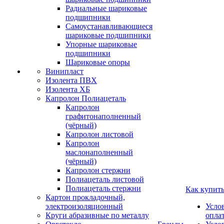
Радиальные шариковые
подшипники
Самоустанавливающиеся
шариковые подшипники
Упорные шариковые
подшипники
Шариковые опоры
Винипласт
Изолента ПВХ
Изолента ХБ
Капролон Полиацеталь
Капролон
графитонаполненный
(чёрный)
Капролон листовой
Капролон
маслонаполненный
(чёрный)
Капролон стержни
Полиацеталь листовой
Полиацеталь стержни
Как купит
Картон прокладочный,
электроизоляционный
Усло
Круги абразивные по металлу
опла