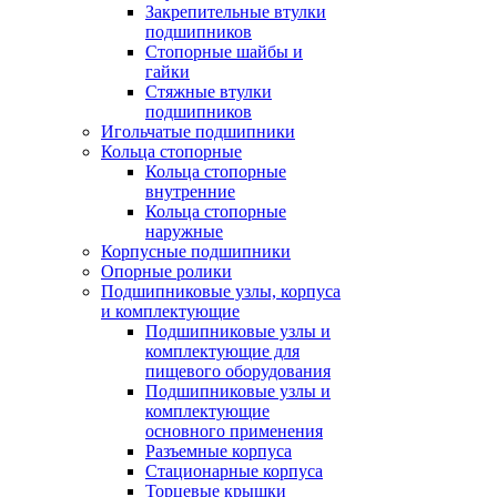
Закрепительные втулки
подшипников
Стопорные шайбы и
гайки
Стяжные втулки
подшипников
Игольчатые подшипники
Кольца стопорные
Кольца стопорные
внутренние
Кольца стопорные
наружные
Корпусные подшипники
Опорные ролики
Подшипниковые узлы, корпуса
и комплектующие
Подшипниковые узлы и
комплектующие для
пищевого оборудования
Подшипниковые узлы и
комплектующие
основного применения
Разъемные корпуса
Стационарные корпуса
Торцевые крышки