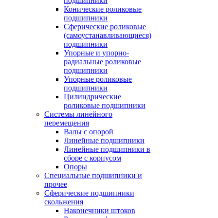
подшипники
Конические роликовые
подшипники
Сферические роликовые
(самоустанавливающиеся)
подшипники
Упорные и упорно-
радиальные роликовые
подшипники
Упорные роликовые
подшипники
Цилиндрические
роликовые подшипники
Системы линейного
перемещения
Валы с опорой
Линейные подшипники
Линейные подшипники в
сборе с корпусом
Опоры
Специальные подшипники и
прочее
Сферические подшипники
скольжения
Наконечники штоков