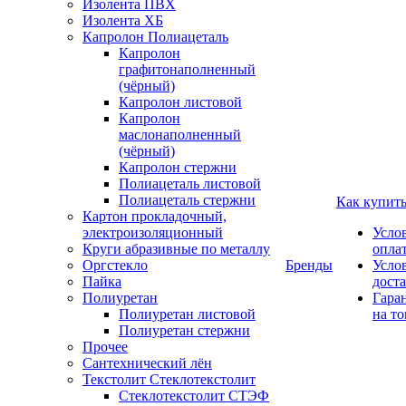
Изолента ПВХ
Изолента ХБ
Капролон Полиацеталь
Капролон
графитонаполненный
(чёрный)
Капролон листовой
Капролон
маслонаполненный
(чёрный)
Капролон стержни
Полиацеталь листовой
Полиацеталь стержни
Как купит
Картон прокладочный,
электроизоляционный
Усло
Круги абразивные по металлу
опла
Оргстекло
Бренды
Усло
Пайка
дост
Полиуретан
Гара
Полиуретан листовой
на то
Полиуретан стержни
Прочее
Сантехнический лён
Текстолит Стеклотекстолит
Стеклотекстолит СТЭФ