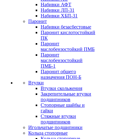
Набивки АФТ
Набивки ЛП-31
Набивки ХБП-31
Паронит
Набивки безасбестовые
Паронит кислотостойкий
ПК
Паронит
маслобензостойкий ПМБ
Паронит
маслобензостойкий
ПМБ-1
Паронит общего
назначения ПОН-Б
Втулки
Втулки скольжения
Закрепительные втулки
подшипников
Стопорные шайбы и
гайки
Стяжные втулки
подшипников
Игольчатые подшипники
Кольца стопорные
Кольца стопорные