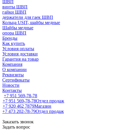
ШВП
винты ШВП
гайки ШВП
держатели для гаек ШВП
Кольца USIT, шайбы медные
Шайбы медные
опора ШВП
Бренды
Как купить
Условия оплаты
Условия доставки
Гарантия на товар
Компания
О компании
Реквизиты
Сертификаты
Новости
Контакты
+7 951 569-78-78
+7 951 569-78-78
Отдел продаж
+7 920 462 7879
Магазин
+7 473 202-78-79
Отдел продаж
Заказать звонок
Задать вопрос