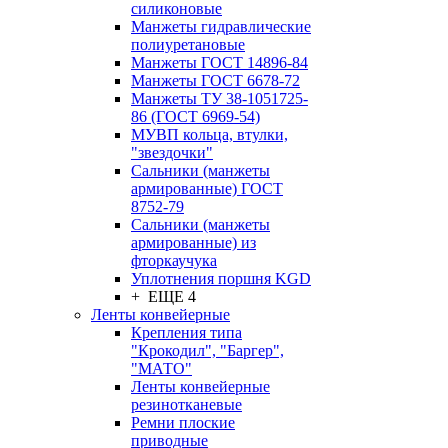
силиконовые
Манжеты гидравлические
полиуретановые
Манжеты ГОСТ 14896-84
Манжеты ГОСТ 6678-72
Манжеты ТУ 38-1051725-
86 (ГОСТ 6969-54)
МУВП кольца, втулки,
"звездочки"
Сальники (манжеты
армированные) ГОСТ
8752-79
Сальники (манжеты
армированные) из
фторкаучука
Уплотнения поршня KGD
+ ЕЩЕ 4
Ленты конвейерные
Крепления типа
"Крокодил", "Баргер",
"МАТО"
Ленты конвейерные
резинотканевые
Ремни плоские
приводные