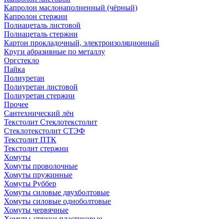
Капролон маслонаполненный (чёрный)
Капролон стержни
Полиацеталь листовой
Полиацеталь стержни
Картон прокладочный, электроизоляционный
Круги абразивные по металлу
Оргстекло
Пайка
Полиуретан
Полиуретан листовой
Полиуретан стержни
Прочее
Сантехнический лён
Текстолит Стеклотекстолит
Стеклотекстолит СТЭФ
Текстолит ПТК
Текстолит стержни
Хомуты
Хомуты проволочные
Хомуты пружинные
Хомуты Руббер
Хомуты силовые двухболтовые
Хомуты силовые одноболтовые
Хомуты червячные
Хомуты-стяжки пластиковые