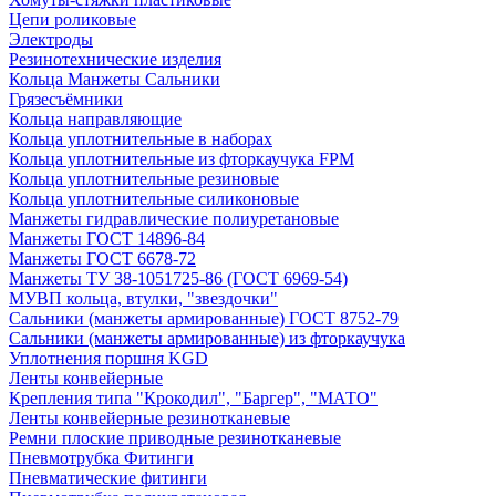
Цепи роликовые
Электроды
Резинотехнические изделия
Кольца Манжеты Сальники
Грязесъёмники
Кольца направляющие
Кольца уплотнительные в наборах
Кольца уплотнительные из фторкаучука FPM
Кольца уплотнительные резиновые
Кольца уплотнительные силиконовые
Манжеты гидравлические полиуретановые
Манжеты ГОСТ 14896-84
Манжеты ГОСТ 6678-72
Манжеты ТУ 38-1051725-86 (ГОСТ 6969-54)
МУВП кольца, втулки, "звездочки"
Сальники (манжеты армированные) ГОСТ 8752-79
Сальники (манжеты армированные) из фторкаучука
Уплотнения поршня KGD
Ленты конвейерные
Крепления типа "Крокодил", "Баргер", "МАТО"
Ленты конвейерные резинотканевые
Ремни плоские приводные резинотканевые
Пневмотрубка Фитинги
Пневматические фитинги