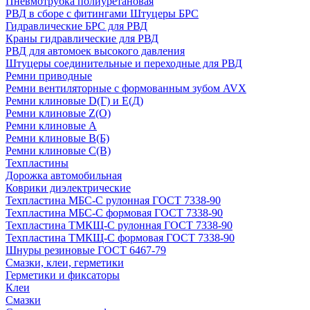
Пневмотрубка полиуретановая
РВД в сборе с фитингами Штуцеры БРС
Гидравлические БРС для РВД
Краны гидравлические для РВД
РВД для автомоек высокого давления
Штуцеры соединительные и переходные для РВД
Ремни приводные
Ремни вентиляторные с формованным зубом AVX
Ремни клиновые D(Г) и Е(Д)
Ремни клиновые Z(О)
Ремни клиновые А
Ремни клиновые В(Б)
Ремни клиновые С(В)
Техпластины
Дорожка автомобильная
Коврики диэлектрические
Техпластина МБС-С рулонная ГОСТ 7338-90
Техпластина МБС-С формовая ГОСТ 7338-90
Техпластина ТМКЩ-С рулонная ГОСТ 7338-90
Техпластина ТМКЩ-С формовая ГОСТ 7338-90
Шнуры резиновые ГОСТ 6467-79
Смазки, клеи, герметики
Герметики и фиксаторы
Клеи
Смазки