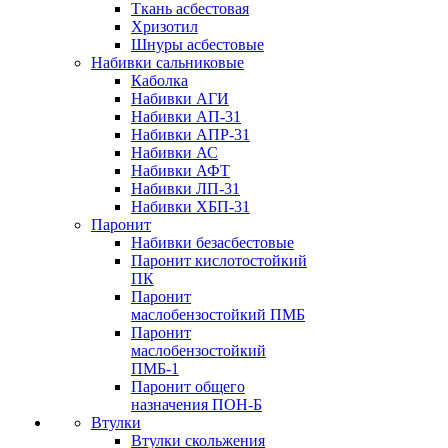
Ткань асбестовая
Хризотил
Шнуры асбестовые
Набивки сальниковые
Каболка
Набивки АГИ
Набивки АП-31
Набивки АПР-31
Набивки АС
Набивки АФТ
Набивки ЛП-31
Набивки ХБП-31
Паронит
Набивки безасбестовые
Паронит кислотостойкий
ПК
Паронит
маслобензостойкий ПМБ
Паронит
маслобензостойкий
ПМБ-1
Паронит общего
назначения ПОН-Б
Втулки
Втулки скольжения