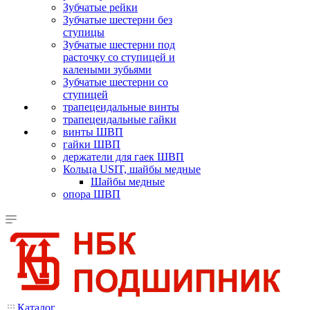
Зубчатые рейки
Зубчатые шестерни без
ступицы
Зубчатые шестерни под
расточку со ступицей и
калеными зубьями
Зубчатые шестерни со
ступицей
трапецеидальные винты
трапецеидальные гайки
винты ШВП
гайки ШВП
держатели для гаек ШВП
Кольца USIT, шайбы медные
Шайбы медные
опора ШВП
Каталог