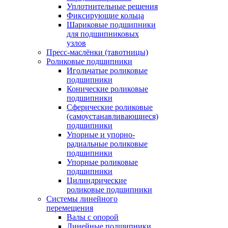
Уплотнительные решения
Фиксирующие кольца
Шариковые подшипники
для подшипниковых
узлов
Пресс-маслёнки (тавотницы)
Роликовые подшипники
Игольчатые роликовые
подшипники
Конические роликовые
подшипники
Сферические роликовые
(самоустанавливающиеся)
подшипники
Упорные и упорно-
радиальные роликовые
подшипники
Упорные роликовые
подшипники
Цилиндрические
роликовые подшипники
Системы линейного
перемещения
Валы с опорой
Линейные подшипники