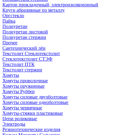
Картон прокладочный, электроизоляционный
Круги абразивные по металлу
Оргстекло
Пайка
Полиуретан
Полиуретан листовой
Полиуретан стержни
Прочее
Сантехнический лён
Текстолит Стеклотекстолит
Стеклотекстолит СТЭФ
Текстолит ПТК
Текстолит стержни
Хомуты
Хомуты проволочные
Хомуты пружинные
Хомуты Руббер
Хомуты силовые двухболтовые
Хомуты силовые одноболтовые
Хомуты червячные
Хомуты-стяжки пластиковые
Цепи роликовые
Электроды
Резинотехнические изделия
Кольца Манжеты Сальники