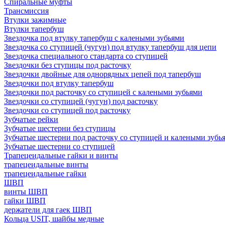
Спиральные муфты
Трансмиссия
Втулки зажимные
Втулки тапербуш
Звездочка под втулку тапербуш c калеными зубьями
Звездочка со ступицей (чугун) под втулку тапербуш для цепи
Звездочка специального стандарта со ступицей
Звездочки без ступицы под расточку
Звездочки двойные для однорядных цепей под тапербуш
Звездочки под втулку тапербуш
Звездочки под расточку со ступицей с калеными зубьями
Звездочки со ступицей (чугун) под расточку
Звездочки со ступицей под расточку
Зубчатые рейки
Зубчатые шестерни без ступицы
Зубчатые шестерни под расточку со ступицей и калеными зубь
Зубчатые шестерни со ступицей
Трапецеидальные гайки и винты
трапецеидальные винты
трапецеидальные гайки
ШВП
винты ШВП
гайки ШВП
держатели для гаек ШВП
Кольца USIT, шайбы медные