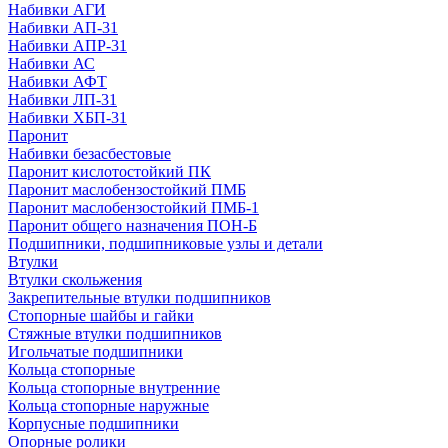
Набивки АГИ
Набивки АП-31
Набивки АПР-31
Набивки АС
Набивки АФТ
Набивки ЛП-31
Набивки ХБП-31
Паронит
Набивки безасбестовые
Паронит кислотостойкий ПК
Паронит маслобензостойкий ПМБ
Паронит маслобензостойкий ПМБ-1
Паронит общего назначения ПОН-Б
Подшипники, подшипниковые узлы и детали
Втулки
Втулки скольжения
Закрепительные втулки подшипников
Стопорные шайбы и гайки
Стяжные втулки подшипников
Игольчатые подшипники
Кольца стопорные
Кольца стопорные внутренние
Кольца стопорные наружные
Корпусные подшипники
Опорные ролики