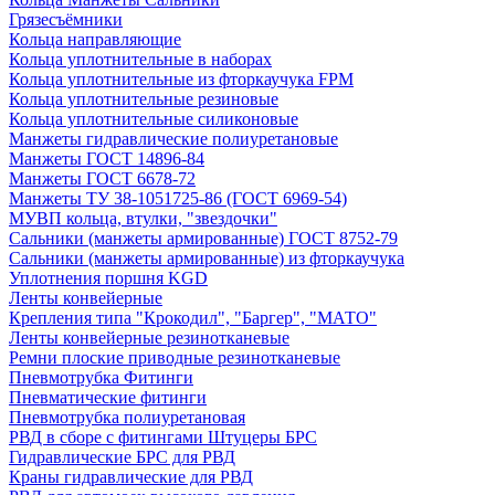
Грязесъёмники
Кольца направляющие
Кольца уплотнительные в наборах
Кольца уплотнительные из фторкаучука FPM
Кольца уплотнительные резиновые
Кольца уплотнительные силиконовые
Манжеты гидравлические полиуретановые
Манжеты ГОСТ 14896-84
Манжеты ГОСТ 6678-72
Манжеты ТУ 38-1051725-86 (ГОСТ 6969-54)
МУВП кольца, втулки, "звездочки"
Сальники (манжеты армированные) ГОСТ 8752-79
Сальники (манжеты армированные) из фторкаучука
Уплотнения поршня KGD
Ленты конвейерные
Крепления типа "Крокодил", "Баргер", "МАТО"
Ленты конвейерные резинотканевые
Ремни плоские приводные резинотканевые
Пневмотрубка Фитинги
Пневматические фитинги
Пневмотрубка полиуретановая
РВД в сборе с фитингами Штуцеры БРС
Гидравлические БРС для РВД
Краны гидравлические для РВД