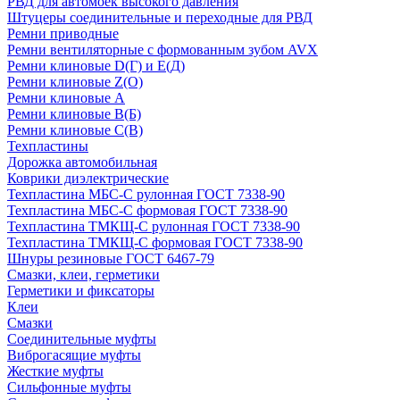
РВД для автомоек высокого давления
Штуцеры соединительные и переходные для РВД
Ремни приводные
Ремни вентиляторные с формованным зубом AVX
Ремни клиновые D(Г) и Е(Д)
Ремни клиновые Z(О)
Ремни клиновые А
Ремни клиновые В(Б)
Ремни клиновые С(В)
Техпластины
Дорожка автомобильная
Коврики диэлектрические
Техпластина МБС-С рулонная ГОСТ 7338-90
Техпластина МБС-С формовая ГОСТ 7338-90
Техпластина ТМКЩ-С рулонная ГОСТ 7338-90
Техпластина ТМКЩ-С формовая ГОСТ 7338-90
Шнуры резиновые ГОСТ 6467-79
Смазки, клеи, герметики
Герметики и фиксаторы
Клеи
Смазки
Соединительные муфты
Виброгасящие муфты
Жесткие муфты
Сильфонные муфты