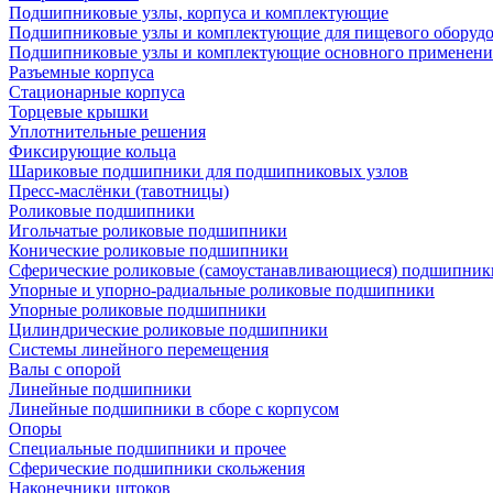
Подшипниковые узлы, корпуса и комплектующие
Подшипниковые узлы и комплектующие для пищевого оборуд
Подшипниковые узлы и комплектующие основного применени
Разъемные корпуса
Стационарные корпуса
Торцевые крышки
Уплотнительные решения
Фиксирующие кольца
Шариковые подшипники для подшипниковых узлов
Пресс-маслёнки (тавотницы)
Роликовые подшипники
Игольчатые роликовые подшипники
Конические роликовые подшипники
Сферические роликовые (самоустанавливающиеся) подшипник
Упорные и упорно-радиальные роликовые подшипники
Упорные роликовые подшипники
Цилиндрические роликовые подшипники
Системы линейного перемещения
Валы с опорой
Линейные подшипники
Линейные подшипники в сборе с корпусом
Опоры
Специальные подшипники и прочее
Сферические подшипники скольжения
Наконечники штоков