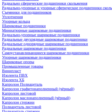
Радиально сферические подшипники скольжения
Радиально-упорные и упорные сферические подшипники скол
Съемники для подшипников
Уплотнения
Упорные кольца
Шариковые подшипники
Миниатюрные шариковые подшипники
Радиально-упорные шариковые подшипники
Радиальные двухрядные шариковые подшипники
Радиальные однорядные шариковые подшипники
Радиальные шариковые подшипники
Самоустанавливающиеся шариковые подшипники
Упорные шариковые подшипники
Шариковые опоры
Промышленные товары
Винипласт
Изолента ПВХ
Изолента ХБ
Капролон Полиацеталь
Капролон графитонаполненный (чёрный)
Капролон листовой
Капролон маслонаполненный (чёрный)
Капролон стержни
Полиацеталь листовой
Полиацеталь стержни