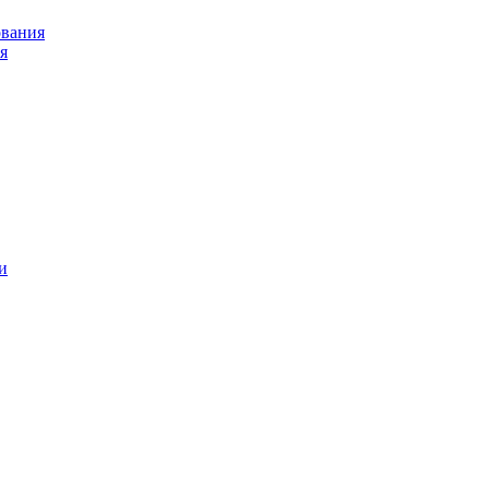
ования
я
и