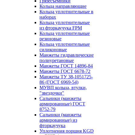
Грязесъёмники
Кольца направляющие
Кольца уплотнительные в
наборах
Кольца уплотнительные
из фторкаучука FPM
Кольца уплотнительные
резиновые
Кольца уплотнительные
силиконовые
Манжеты гидравлические
полиуретановые
Манжеты ГОСТ 14896-84
Манжеты ГОСТ 6678-72
Манжеты ТУ 38-1051725-
86 (ГОСТ 6969-54)
МУВП кольца, втулки,
"звездочки"
Сальники (манжеты
армированные) ГОСТ
8752-79
Сальники (манжеты
армированные) из
фторкаучука
Уплотнения поршня KGD