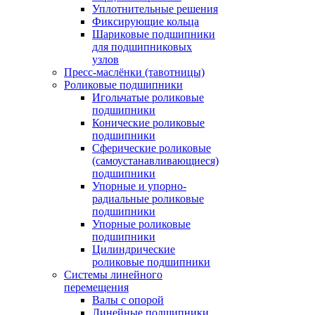
Уплотнительные решения
Фиксирующие кольца
Шариковые подшипники
для подшипниковых
узлов
Пресс-маслёнки (тавотницы)
Роликовые подшипники
Игольчатые роликовые
подшипники
Конические роликовые
подшипники
Сферические роликовые
(самоустанавливающиеся)
подшипники
Упорные и упорно-
радиальные роликовые
подшипники
Упорные роликовые
подшипники
Цилиндрические
роликовые подшипники
Системы линейного
перемещения
Валы с опорой
Линейные подшипники