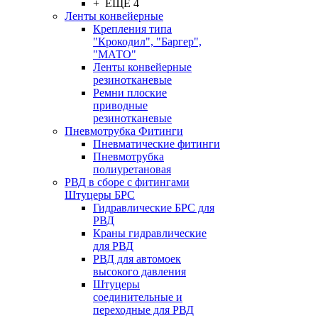
+ ЕЩЕ 4
Ленты конвейерные
Крепления типа
"Крокодил", "Баргер",
"МАТО"
Ленты конвейерные
резинотканевые
Ремни плоские
приводные
резинотканевые
Пневмотрубка Фитинги
Пневматические фитинги
Пневмотрубка
полиуретановая
РВД в сборе с фитингами
Штуцеры БРС
Гидравлические БРС для
РВД
Краны гидравлические
для РВД
РВД для автомоек
высокого давления
Штуцеры
соединительные и
переходные для РВД