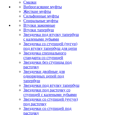
Смазки
Виброгасящие муфты
Жесткие муфты
Сильфонные муфты
Спиральные муфты
Втулки зажимные
Втулки тапербуш
Звездочка под втулку тапербуш
c калеными зубьями
Звездочка со ступицей (чугун)
под втулку тапербуш для цепи
Звездочка специального
стандарта со ступицей
Звездочки без ступицы под
расточку
Звездочки двойные для
однорядных цепей под
тапербуш
Звездочки под втулку тапербуш
Звездочки под расточку со
ступицей с калеными зубьями
Звездочки со ступицей (чугун)
под расточку
Звездочки со ступицей под
расточку