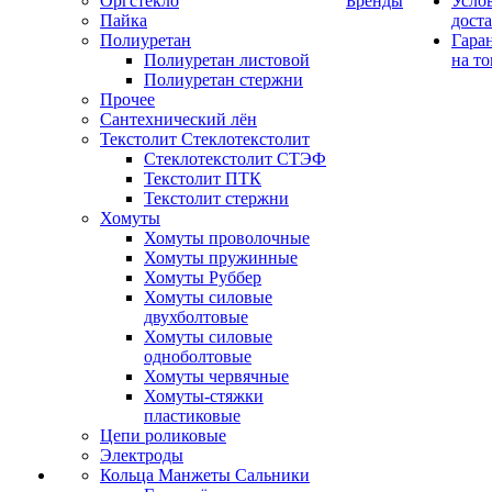
Оргстекло
Бренды
Усло
Пайка
дост
Полиуретан
Гара
Полиуретан листовой
на то
Полиуретан стержни
Прочее
Сантехнический лён
Текстолит Стеклотекстолит
Стеклотекстолит СТЭФ
Текстолит ПТК
Текстолит стержни
Хомуты
Хомуты проволочные
Хомуты пружинные
Хомуты Руббер
Хомуты силовые
двухболтовые
Хомуты силовые
одноболтовые
Хомуты червячные
Хомуты-стяжки
пластиковые
Цепи роликовые
Электроды
Кольца Манжеты Сальники