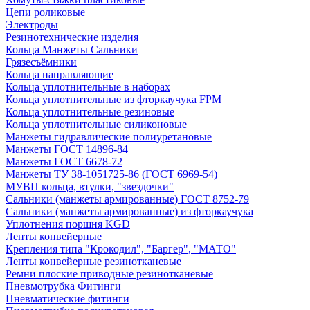
Цепи роликовые
Электроды
Резинотехнические изделия
Кольца Манжеты Сальники
Грязесъёмники
Кольца направляющие
Кольца уплотнительные в наборах
Кольца уплотнительные из фторкаучука FPM
Кольца уплотнительные резиновые
Кольца уплотнительные силиконовые
Манжеты гидравлические полиуретановые
Манжеты ГОСТ 14896-84
Манжеты ГОСТ 6678-72
Манжеты ТУ 38-1051725-86 (ГОСТ 6969-54)
МУВП кольца, втулки, "звездочки"
Сальники (манжеты армированные) ГОСТ 8752-79
Сальники (манжеты армированные) из фторкаучука
Уплотнения поршня KGD
Ленты конвейерные
Крепления типа "Крокодил", "Баргер", "МАТО"
Ленты конвейерные резинотканевые
Ремни плоские приводные резинотканевые
Пневмотрубка Фитинги
Пневматические фитинги