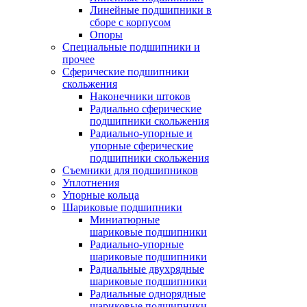
Линейные подшипники в
сборе с корпусом
Опоры
Специальные подшипники и
прочее
Сферические подшипники
скольжения
Наконечники штоков
Радиально сферические
подшипники скольжения
Радиально-упорные и
упорные сферические
подшипники скольжения
Съемники для подшипников
Уплотнения
Упорные кольца
Шариковые подшипники
Миниатюрные
шариковые подшипники
Радиально-упорные
шариковые подшипники
Радиальные двухрядные
шариковые подшипники
Радиальные однорядные
шариковые подшипники