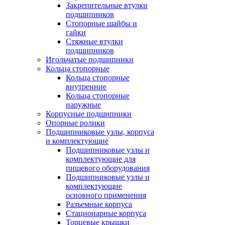
Закрепительные втулки
подшипников
Стопорные шайбы и
гайки
Стяжные втулки
подшипников
Игольчатые подшипники
Кольца стопорные
Кольца стопорные
внутренние
Кольца стопорные
наружные
Корпусные подшипники
Опорные ролики
Подшипниковые узлы, корпуса
и комплектующие
Подшипниковые узлы и
комплектующие для
пищевого оборудования
Подшипниковые узлы и
комплектующие
основного применения
Разъемные корпуса
Стационарные корпуса
Торцевые крышки