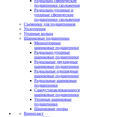
Радиально сферические
подшипники скольжения
Радиально-упорные и
упорные сферические
подшипники скольжения
Съемники для подшипников
Уплотнения
Упорные кольца
Шариковые подшипники
Миниатюрные
шариковые подшипники
Радиально-упорные
шариковые подшипники
Радиальные двухрядные
шариковые подшипники
Радиальные однорядные
шариковые подшипники
Радиальные шариковые
подшипники
Самоустанавливающиеся
шариковые подшипники
Упорные шариковые
подшипники
Шариковые опоры
Винипласт