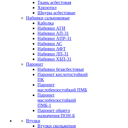
Ткань асбестовая
Хризотил
Шнуры асбестовые
Набивки сальниковые
Каболка
Набивки АГИ
Набивки АП-31
Набивки АПР-31
Набивки АС
Набивки АФТ
Набивки ЛП-31
Набивки ХБП-31
Паронит
Набивки безасбестовые
Паронит кислотостойкий
ПК
Паронит
маслобензостойкий ПМБ
Паронит
маслобензостойкий
ПМБ-1
Паронит общего
назначения ПОН-Б
Втулки
Втулки скольжения