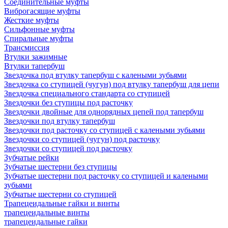
Соединительные муфты
Виброгасящие муфты
Жесткие муфты
Сильфонные муфты
Спиральные муфты
Трансмиссия
Втулки зажимные
Втулки тапербуш
Звездочка под втулку тапербуш c калеными зубьями
Звездочка со ступицей (чугун) под втулку тапербуш для цепи
Звездочка специального стандарта со ступицей
Звездочки без ступицы под расточку
Звездочки двойные для однорядных цепей под тапербуш
Звездочки под втулку тапербуш
Звездочки под расточку со ступицей с калеными зубьями
Звездочки со ступицей (чугун) под расточку
Звездочки со ступицей под расточку
Зубчатые рейки
Зубчатые шестерни без ступицы
Зубчатые шестерни под расточку со ступицей и калеными
зубьями
Зубчатые шестерни со ступицей
Трапецеидальные гайки и винты
трапецеидальные винты
трапецеидальные гайки