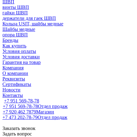
ШВП
винты ШВП
гайки ШВП
держатели для гаек ШВП
Кольца USIT, шайбы медные
Шайбы медные
опора ШВП
Бренды
Как купить
Условия оплаты
Условия доставки
Гарантия на товар
Компания
О компании
Реквизиты
Сертификаты
Новости
Контакты
+7 951 569-78-78
+7 951 569-78-78
Отдел продаж
+7 920 462 7879
Магазин
+7 473 202-78-79
Отдел продаж
Заказать звонок
Задать вопрос