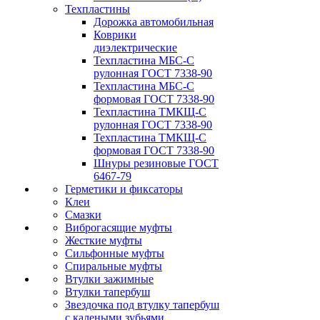
Техпластины
Дорожка автомобильная
Коврики
диэлектрические
Техпластина МБС-С
рулонная ГОСТ 7338-90
Техпластина МБС-С
формовая ГОСТ 7338-90
Техпластина ТМКЩ-С
рулонная ГОСТ 7338-90
Техпластина ТМКЩ-С
формовая ГОСТ 7338-90
Шнуры резиновые ГОСТ
6467-79
Герметики и фиксаторы
Клеи
Смазки
Виброгасящие муфты
Жесткие муфты
Сильфонные муфты
Спиральные муфты
Втулки зажимные
Втулки тапербуш
Звездочка под втулку тапербуш
c калеными зубьями