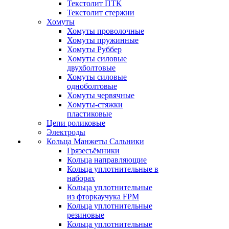
Текстолит ПТК
Текстолит стержни
Хомуты
Хомуты проволочные
Хомуты пружинные
Хомуты Руббер
Хомуты силовые
двухболтовые
Хомуты силовые
одноболтовые
Хомуты червячные
Хомуты-стяжки
пластиковые
Цепи роликовые
Электроды
Кольца Манжеты Сальники
Грязесъёмники
Кольца направляющие
Кольца уплотнительные в
наборах
Кольца уплотнительные
из фторкаучука FPM
Кольца уплотнительные
резиновые
Кольца уплотнительные