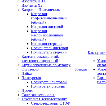
Изолента ПВХ
Изолента ХБ
Капролон Полиацеталь
Капролон
графитонаполненный
(чёрный)
Капролон листовой
Капролон
маслонаполненный
(чёрный)
Капролон стержни
Полиацеталь листовой
Полиацеталь стержни
Как купит
Картон прокладочный,
электроизоляционный
Усло
Круги абразивные по металлу
опла
Оргстекло
Бренды
Усло
Пайка
дост
Полиуретан
Гара
Полиуретан листовой
на то
Полиуретан стержни
Прочее
Сантехнический лён
Текстолит Стеклотекстолит
Стеклотекстолит СТЭФ