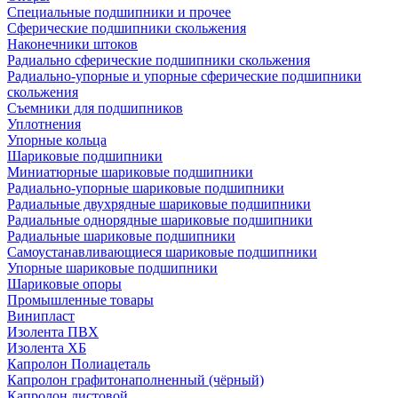
Специальные подшипники и прочее
Сферические подшипники скольжения
Наконечники штоков
Радиально сферические подшипники скольжения
Радиально-упорные и упорные сферические подшипники
скольжения
Съемники для подшипников
Уплотнения
Упорные кольца
Шариковые подшипники
Миниатюрные шариковые подшипники
Радиально-упорные шариковые подшипники
Радиальные двухрядные шариковые подшипники
Радиальные однорядные шариковые подшипники
Радиальные шариковые подшипники
Самоустанавливающиеся шариковые подшипники
Упорные шариковые подшипники
Шариковые опоры
Промышленные товары
Винипласт
Изолента ПВХ
Изолента ХБ
Капролон Полиацеталь
Капролон графитонаполненный (чёрный)
Капролон листовой