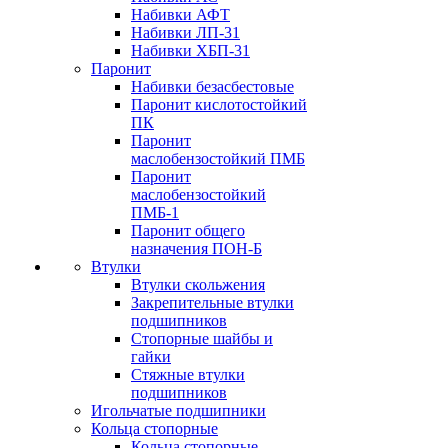
Набивки АФТ
Набивки ЛП-31
Набивки ХБП-31
Паронит
Набивки безасбестовые
Паронит кислотостойкий
ПК
Паронит
маслобензостойкий ПМБ
Паронит
маслобензостойкий
ПМБ-1
Паронит общего
назначения ПОН-Б
Втулки
Втулки скольжения
Закрепительные втулки
подшипников
Стопорные шайбы и
гайки
Стяжные втулки
подшипников
Игольчатые подшипники
Кольца стопорные
Кольца стопорные