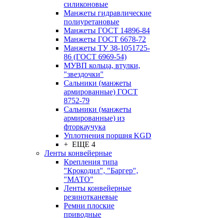
силиконовые
Манжеты гидравлические
полиуретановые
Манжеты ГОСТ 14896-84
Манжеты ГОСТ 6678-72
Манжеты ТУ 38-1051725-
86 (ГОСТ 6969-54)
МУВП кольца, втулки,
"звездочки"
Сальники (манжеты
армированные) ГОСТ
8752-79
Сальники (манжеты
армированные) из
фторкаучука
Уплотнения поршня KGD
+ ЕЩЕ 4
Ленты конвейерные
Крепления типа
"Крокодил", "Баргер",
"МАТО"
Ленты конвейерные
резинотканевые
Ремни плоские
приводные