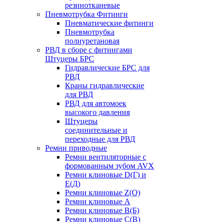
резинотканевые
Пневмотрубка Фитинги
Пневматические фитинги
Пневмотрубка
полиуретановая
РВД в сборе с фитингами
Штуцеры БРС
Гидравлические БРС для
РВД
Краны гидравлические
для РВД
РВД для автомоек
высокого давления
Штуцеры
соединительные и
переходные для РВД
Ремни приводные
Ремни вентиляторные с
формованным зубом AVX
Ремни клиновые D(Г) и
Е(Д)
Ремни клиновые Z(О)
Ремни клиновые А
Ремни клиновые В(Б)
Ремни клиновые С(В)