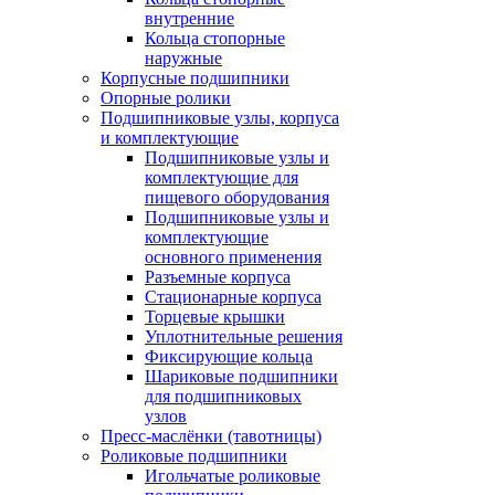
внутренние
Кольца стопорные
наружные
Корпусные подшипники
Опорные ролики
Подшипниковые узлы, корпуса
и комплектующие
Подшипниковые узлы и
комплектующие для
пищевого оборудования
Подшипниковые узлы и
комплектующие
основного применения
Разъемные корпуса
Стационарные корпуса
Торцевые крышки
Уплотнительные решения
Фиксирующие кольца
Шариковые подшипники
для подшипниковых
узлов
Пресс-маслёнки (тавотницы)
Роликовые подшипники
Игольчатые роликовые