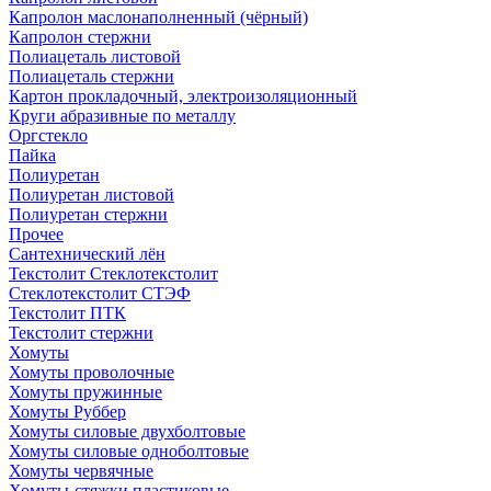
Капролон маслонаполненный (чёрный)
Капролон стержни
Полиацеталь листовой
Полиацеталь стержни
Картон прокладочный, электроизоляционный
Круги абразивные по металлу
Оргстекло
Пайка
Полиуретан
Полиуретан листовой
Полиуретан стержни
Прочее
Сантехнический лён
Текстолит Стеклотекстолит
Стеклотекстолит СТЭФ
Текстолит ПТК
Текстолит стержни
Хомуты
Хомуты проволочные
Хомуты пружинные
Хомуты Руббер
Хомуты силовые двухболтовые
Хомуты силовые одноболтовые
Хомуты червячные
Хомуты-стяжки пластиковые