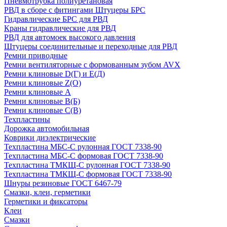
Пневмотрубка полиуретановая
РВД в сборе с фитингами Штуцеры БРС
Гидравлические БРС для РВД
Краны гидравлические для РВД
РВД для автомоек высокого давления
Штуцеры соединительные и переходные для РВД
Ремни приводные
Ремни вентиляторные с формованным зубом AVX
Ремни клиновые D(Г) и Е(Д)
Ремни клиновые Z(О)
Ремни клиновые А
Ремни клиновые В(Б)
Ремни клиновые С(В)
Техпластины
Дорожка автомобильная
Коврики диэлектрические
Техпластина МБС-С рулонная ГОСТ 7338-90
Техпластина МБС-С формовая ГОСТ 7338-90
Техпластина ТМКЩ-С рулонная ГОСТ 7338-90
Техпластина ТМКЩ-С формовая ГОСТ 7338-90
Шнуры резиновые ГОСТ 6467-79
Смазки, клеи, герметики
Герметики и фиксаторы
Клеи
Смазки