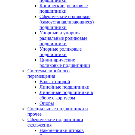
подшипники
Конические роликовые
подшипники
Сферические роликовые
(самоустанавливающиеся)
подшипники
Упорные и упорно-
радиальные роликовые
подшипники
Упорные роликовые
подшипники
Цилиндрические
роликовые подшипники
Системы линейного
перемещения
Валы с опорой
Линейные подшипники
Линейные подшипники в
сборе с корпусом
Опоры
Специальные подшипники и
прочее
Сферические подшипники
скольжения
Наконечники штоков