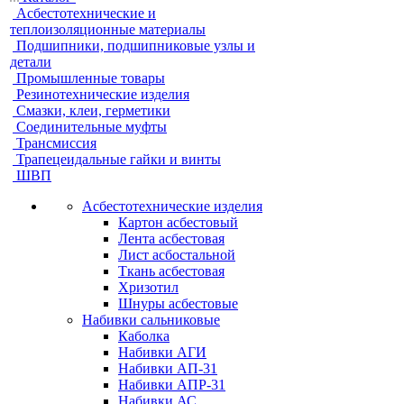
Асбестотехнические и
теплоизоляционные материалы
Подшипники, подшипниковые узлы и
детали
Промышленные товары
Резинотехнические изделия
Смазки, клеи, герметики
Соединительные муфты
Трансмиссия
Трапецеидальные гайки и винты
ШВП
Асбестотехнические изделия
Картон асбестовый
Лента асбестовая
Лист асбостальной
Ткань асбестовая
Хризотил
Шнуры асбестовые
Набивки сальниковые
Каболка
Набивки АГИ
Набивки АП-31
Набивки АПР-31
Набивки АС