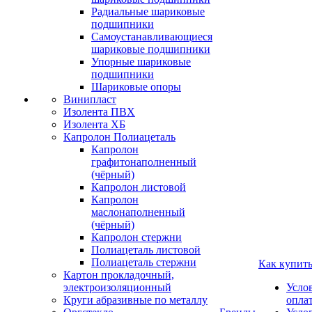
Радиальные шариковые
подшипники
Самоустанавливающиеся
шариковые подшипники
Упорные шариковые
подшипники
Шариковые опоры
Винипласт
Изолента ПВХ
Изолента ХБ
Капролон Полиацеталь
Капролон
графитонаполненный
(чёрный)
Капролон листовой
Капролон
маслонаполненный
(чёрный)
Капролон стержни
Полиацеталь листовой
Полиацеталь стержни
Как купит
Картон прокладочный,
электроизоляционный
Усло
Круги абразивные по металлу
опла