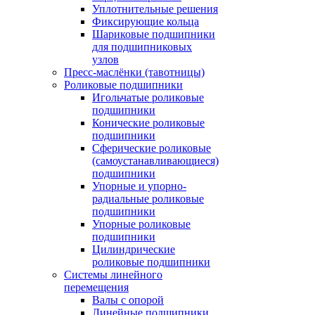
Уплотнительные решения
Фиксирующие кольца
Шариковые подшипники
для подшипниковых
узлов
Пресс-маслёнки (тавотницы)
Роликовые подшипники
Игольчатые роликовые
подшипники
Конические роликовые
подшипники
Сферические роликовые
(самоустанавливающиеся)
подшипники
Упорные и упорно-
радиальные роликовые
подшипники
Упорные роликовые
подшипники
Цилиндрические
роликовые подшипники
Системы линейного
перемещения
Валы с опорой
Линейные подшипники