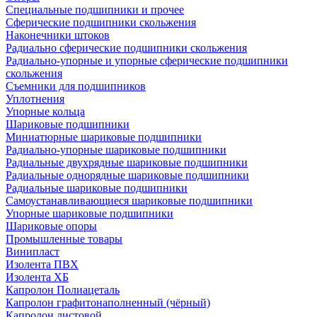
Специальные подшипники и прочее
Сферические подшипники скольжения
Наконечники штоков
Радиально сферические подшипники скольжения
Радиально-упорные и упорные сферические подшипники
скольжения
Съемники для подшипников
Уплотнения
Упорные кольца
Шариковые подшипники
Миниатюрные шариковые подшипники
Радиально-упорные шариковые подшипники
Радиальные двухрядные шариковые подшипники
Радиальные однорядные шариковые подшипники
Радиальные шариковые подшипники
Самоустанавливающиеся шариковые подшипники
Упорные шариковые подшипники
Шариковые опоры
Промышленные товары
Винипласт
Изолента ПВХ
Изолента ХБ
Капролон Полиацеталь
Капролон графитонаполненный (чёрный)
Капролон листовой