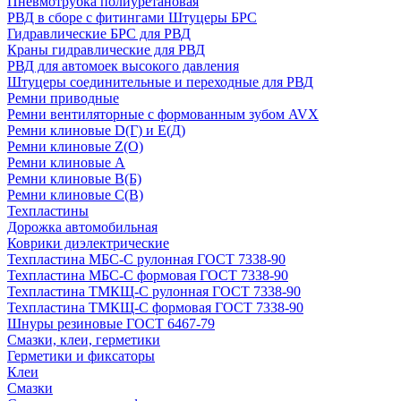
Пневмотрубка полиуретановая
РВД в сборе с фитингами Штуцеры БРС
Гидравлические БРС для РВД
Краны гидравлические для РВД
РВД для автомоек высокого давления
Штуцеры соединительные и переходные для РВД
Ремни приводные
Ремни вентиляторные с формованным зубом AVX
Ремни клиновые D(Г) и Е(Д)
Ремни клиновые Z(О)
Ремни клиновые А
Ремни клиновые В(Б)
Ремни клиновые С(В)
Техпластины
Дорожка автомобильная
Коврики диэлектрические
Техпластина МБС-С рулонная ГОСТ 7338-90
Техпластина МБС-С формовая ГОСТ 7338-90
Техпластина ТМКЩ-С рулонная ГОСТ 7338-90
Техпластина ТМКЩ-С формовая ГОСТ 7338-90
Шнуры резиновые ГОСТ 6467-79
Смазки, клеи, герметики
Герметики и фиксаторы
Клеи
Смазки