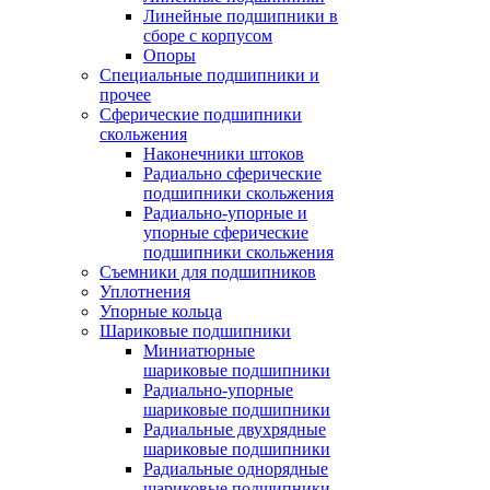
Линейные подшипники в
сборе с корпусом
Опоры
Специальные подшипники и
прочее
Сферические подшипники
скольжения
Наконечники штоков
Радиально сферические
подшипники скольжения
Радиально-упорные и
упорные сферические
подшипники скольжения
Съемники для подшипников
Уплотнения
Упорные кольца
Шариковые подшипники
Миниатюрные
шариковые подшипники
Радиально-упорные
шариковые подшипники
Радиальные двухрядные
шариковые подшипники
Радиальные однорядные
шариковые подшипники