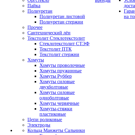
Оргстекло
Бренды
Усло
Пайка
дост
Полиуретан
Гара
Полиуретан листовой
на то
Полиуретан стержни
Прочее
Сантехнический лён
Текстолит Стеклотекстолит
Стеклотекстолит СТЭФ
Текстолит ПТК
Текстолит стержни
Хомуты
Хомуты проволочные
Хомуты пружинные
Хомуты Руббер
Хомуты силовые
двухболтовые
Хомуты силовые
одноболтовые
Хомуты червячные
Хомуты-стяжки
пластиковые
Цепи роликовые
Электроды
Кольца Манжеты Сальники