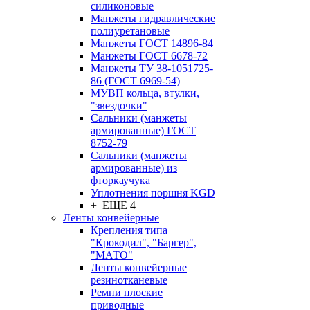
силиконовые
Манжеты гидравлические
полиуретановые
Манжеты ГОСТ 14896-84
Манжеты ГОСТ 6678-72
Манжеты ТУ 38-1051725-
86 (ГОСТ 6969-54)
МУВП кольца, втулки,
"звездочки"
Сальники (манжеты
армированные) ГОСТ
8752-79
Сальники (манжеты
армированные) из
фторкаучука
Уплотнения поршня KGD
+ ЕЩЕ 4
Ленты конвейерные
Крепления типа
"Крокодил", "Баргер",
"МАТО"
Ленты конвейерные
резинотканевые
Ремни плоские
приводные