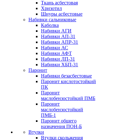
Ткань асбестовая
Хризотил
Шнуры асбестовые
Набивки сальниковые
Каболка
Набивки АГИ
Набивки АП-31
Набивки АПР-31
Набивки АС
Набивки АФТ
Набивки ЛП-31
Набивки ХБП-31
Паронит
Набивки безасбестовые
Паронит кислотостойкий
ПК
Паронит
маслобензостойкий ПМБ
Паронит
маслобензостойкий
ПМБ-1
Паронит общего
назначения ПОН-Б
Втулки
Втулки скольжения