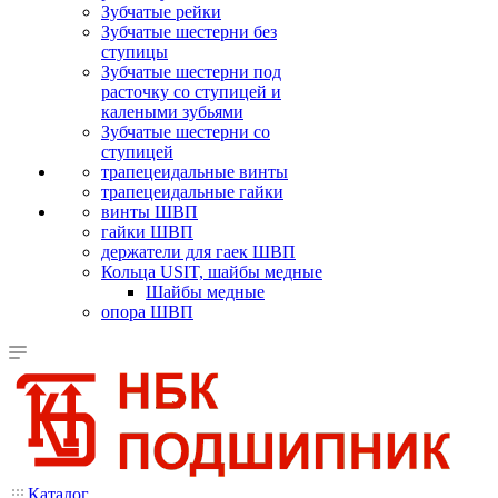
Зубчатые рейки
Зубчатые шестерни без
ступицы
Зубчатые шестерни под
расточку со ступицей и
калеными зубьями
Зубчатые шестерни со
ступицей
трапецеидальные винты
трапецеидальные гайки
винты ШВП
гайки ШВП
держатели для гаек ШВП
Кольца USIT, шайбы медные
Шайбы медные
опора ШВП
Каталог