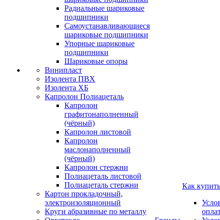
Радиальные шариковые
подшипники
Самоустанавливающиеся
шариковые подшипники
Упорные шариковые
подшипники
Шариковые опоры
Винипласт
Изолента ПВХ
Изолента ХБ
Капролон Полиацеталь
Капролон
графитонаполненный
(чёрный)
Капролон листовой
Капролон
маслонаполненный
(чёрный)
Капролон стержни
Полиацеталь листовой
Полиацеталь стержни
Как купит
Картон прокладочный,
электроизоляционный
Усло
Круги абразивные по металлу
опла