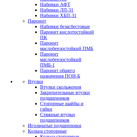
Набивки АФТ
Набивки ЛП-31
Набивки ХБП-31
Паронит
Набивки безасбестовые
Паронит кислотостойкий
ПК
Паронит
маслобензостойкий ПМБ
Паронит
маслобензостойкий
ПМБ-1
Паронит общего
назначения ПОН-Б
Втулки
Втулки скольжения
Закрепительные втулки
подшипников
Стопорные шайбы и
гайки
Стяжные втулки
подшипников
Игольчатые подшипники
Кольца стопорные
Кольца стопорные