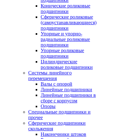
подшипники
Конические роликовые
подшипники
Сферические роликовые
(самоустанавливающиеся)
подшипники
Упорные и упорно-
радиальные роликовые
подшипники
Упорные роликовые
подшипники
Цилиндрические
роликовые подшипники
Системы линейного
перемещения
Валы с опорой
Линейные подшипники
Линейные подшипники в
сборе с корпусом
Опоры
Специальные подшипники и
прочее
Сферические подшипники
скольжения
Наконечники штоков