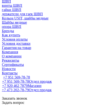
ШВП
винты ШВП
гайки ШВП
держатели для гаек ШВП
Кольца USIT, шайбы медные
Шайбы медные
опора ШВП
Бренды
Как купить
Условия оплаты
Условия доставки
Гарантия на товар
Компания
О компании
Реквизиты
Сертификаты
Новости
Контакты
+7 951 569-78-78
+7 951 569-78-78
Отдел продаж
+7 920 462 7879
Магазин
+7 473 202-78-79
Отдел продаж
Заказать звонок
Задать вопрос