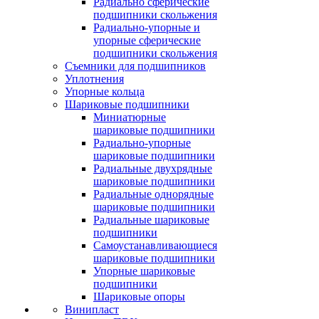
Радиально сферические
подшипники скольжения
Радиально-упорные и
упорные сферические
подшипники скольжения
Съемники для подшипников
Уплотнения
Упорные кольца
Шариковые подшипники
Миниатюрные
шариковые подшипники
Радиально-упорные
шариковые подшипники
Радиальные двухрядные
шариковые подшипники
Радиальные однорядные
шариковые подшипники
Радиальные шариковые
подшипники
Самоустанавливающиеся
шариковые подшипники
Упорные шариковые
подшипники
Шариковые опоры
Винипласт