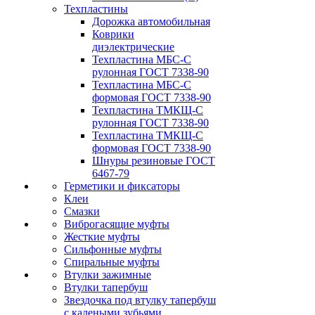
Техпластины
Дорожка автомобильная
Коврики
диэлектрические
Техпластина МБС-С
рулонная ГОСТ 7338-90
Техпластина МБС-С
формовая ГОСТ 7338-90
Техпластина ТМКЩ-С
рулонная ГОСТ 7338-90
Техпластина ТМКЩ-С
формовая ГОСТ 7338-90
Шнуры резиновые ГОСТ
6467-79
Герметики и фиксаторы
Клеи
Смазки
Виброгасящие муфты
Жесткие муфты
Сильфонные муфты
Спиральные муфты
Втулки зажимные
Втулки тапербуш
Звездочка под втулку тапербуш
c калеными зубьями