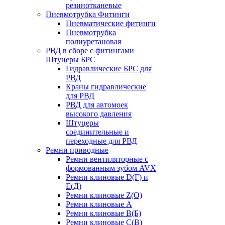
резинотканевые
Пневмотрубка Фитинги
Пневматические фитинги
Пневмотрубка
полиуретановая
РВД в сборе с фитингами
Штуцеры БРС
Гидравлические БРС для
РВД
Краны гидравлические
для РВД
РВД для автомоек
высокого давления
Штуцеры
соединительные и
переходные для РВД
Ремни приводные
Ремни вентиляторные с
формованным зубом AVX
Ремни клиновые D(Г) и
Е(Д)
Ремни клиновые Z(О)
Ремни клиновые А
Ремни клиновые В(Б)
Ремни клиновые С(В)