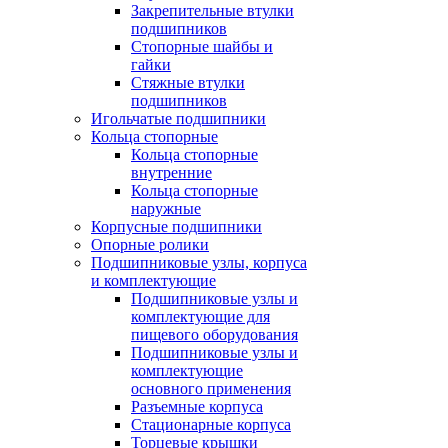
Закрепительные втулки
подшипников
Стопорные шайбы и
гайки
Стяжные втулки
подшипников
Игольчатые подшипники
Кольца стопорные
Кольца стопорные
внутренние
Кольца стопорные
наружные
Корпусные подшипники
Опорные ролики
Подшипниковые узлы, корпуса
и комплектующие
Подшипниковые узлы и
комплектующие для
пищевого оборудования
Подшипниковые узлы и
комплектующие
основного применения
Разъемные корпуса
Стационарные корпуса
Торцевые крышки