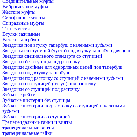
Соединительные муфты
Виброгасящие муфты
Жесткие муфты
Сильфонные муфты
Спиральные муфты
Трансмиссия
Втулки зажимные
Втулки тапербуш
Звездочка под втулку тапербуш c калеными зубьями
Звездочка со ступицей (чугун) под втулку тапербуш для цепи
Звездочка специального стандарта со ступицей
Звездочки без ступицы под расточку
Звездочки двойные для однорядных цепей под тапербуш
Звездочки под втулку тапербуш
Звездочки под расточку со ступицей с калеными зубьями
Звездочки со ступицей (чугун) под расточку
Звездочки со ступицей под расточку
Зубчатые рейки
Зубчатые шестерни без ступицы
Зубчатые шестерни под расточку со ступицей и калеными
зубьями
Зубчатые шестерни со ступицей
Трапецеидальные гайки и винты
трапецеидальные винты
трапецеидальные гайки