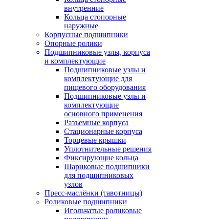
внутренние
Кольца стопорные
наружные
Корпусные подшипники
Опорные ролики
Подшипниковые узлы, корпуса
и комплектующие
Подшипниковые узлы и
комплектующие для
пищевого оборудования
Подшипниковые узлы и
комплектующие
основного применения
Разъемные корпуса
Стационарные корпуса
Торцевые крышки
Уплотнительные решения
Фиксирующие кольца
Шариковые подшипники
для подшипниковых
узлов
Пресс-маслёнки (тавотницы)
Роликовые подшипники
Игольчатые роликовые