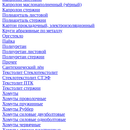
Капролон маслонаполненный (чёрный)
Капролон стержни
Полиацеталь листовой
Полиацеталь стержни
Картон прокладочный, электроизоляционный
Круги абразивные по металлу
Оргстекло
Пайка
Полиуретан
Полиуретан листовой
Полиуретан стержни
Прочее
Сантехнический лён
Текстолит Стеклотекстолит
Стеклотекстолит СТЭФ
Текстолит ПТК
Текстолит стержни
Хомуты
Хомуты проволочные
Хомуты пружинные
Хомуты Руббер
Хомуты силовые двухболтовые
Хомуты силовые одноболтовые
Хомуты червячные
Хомуты-стяжки пластиковые