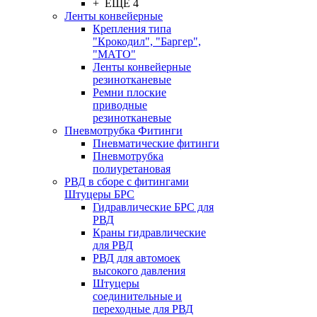
+ ЕЩЕ 4
Ленты конвейерные
Крепления типа
"Крокодил", "Баргер",
"МАТО"
Ленты конвейерные
резинотканевые
Ремни плоские
приводные
резинотканевые
Пневмотрубка Фитинги
Пневматические фитинги
Пневмотрубка
полиуретановая
РВД в сборе с фитингами
Штуцеры БРС
Гидравлические БРС для
РВД
Краны гидравлические
для РВД
РВД для автомоек
высокого давления
Штуцеры
соединительные и
переходные для РВД