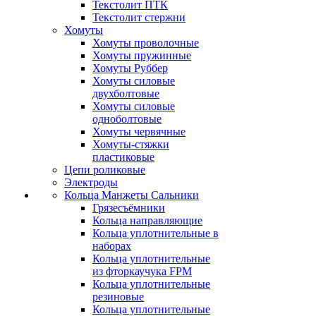
Текстолит ПТК
Текстолит стержни
Хомуты
Хомуты проволочные
Хомуты пружинные
Хомуты Руббер
Хомуты силовые
двухболтовые
Хомуты силовые
одноболтовые
Хомуты червячные
Хомуты-стяжки
пластиковые
Цепи роликовые
Электроды
Кольца Манжеты Сальники
Грязесъёмники
Кольца направляющие
Кольца уплотнительные в
наборах
Кольца уплотнительные
из фторкаучука FPM
Кольца уплотнительные
резиновые
Кольца уплотнительные