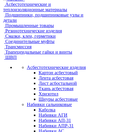
Асбестотехнические и
теплоизоляционные материалы
Подшипники, подшипниковые узлы и
детали
Промышленные товары
Резинотехнические изделия
Смазки, клеи, герметики
Соединительные муфты
Трансмиссия
Трапецеидальные гайки и винты
ШВП
Асбестотехнические изделия
Картон асбестовый
Лента асбестовая
Лист асбостальной
Ткань асбестовая
Хризотил
Шнуры асбестовые
Набивки сальниковые
Каболка
Набивки АГИ
Набивки АП-31
Набивки АПР-31
Набивки АС