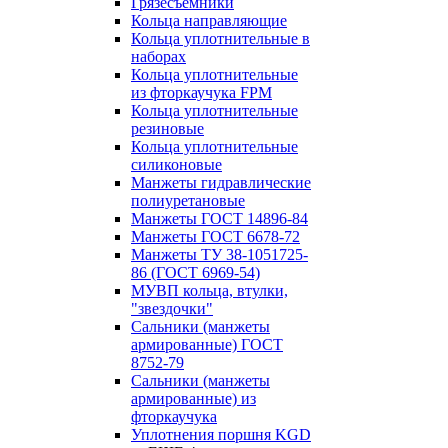
Грязесъёмники
Кольца направляющие
Кольца уплотнительные в
наборах
Кольца уплотнительные
из фторкаучука FPM
Кольца уплотнительные
резиновые
Кольца уплотнительные
силиконовые
Манжеты гидравлические
полиуретановые
Манжеты ГОСТ 14896-84
Манжеты ГОСТ 6678-72
Манжеты ТУ 38-1051725-
86 (ГОСТ 6969-54)
МУВП кольца, втулки,
"звездочки"
Сальники (манжеты
армированные) ГОСТ
8752-79
Сальники (манжеты
армированные) из
фторкаучука
Уплотнения поршня KGD