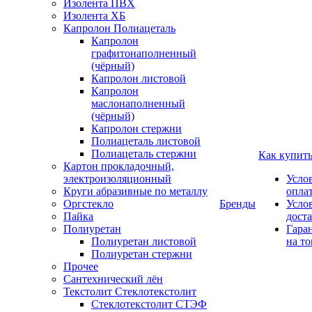
Изолента ПВХ
Изолента ХБ
Капролон Полиацеталь
Капролон
графитонаполненный
(чёрный)
Капролон листовой
Капролон
маслонаполненный
(чёрный)
Капролон стержни
Полиацеталь листовой
Полиацеталь стержни
Как купит
Картон прокладочный,
электроизоляционный
Усло
Круги абразивные по металлу
опла
Оргстекло
Бренды
Усло
Пайка
дост
Полиуретан
Гара
Полиуретан листовой
на то
Полиуретан стержни
Прочее
Сантехнический лён
Текстолит Стеклотекстолит
Стеклотекстолит СТЭФ