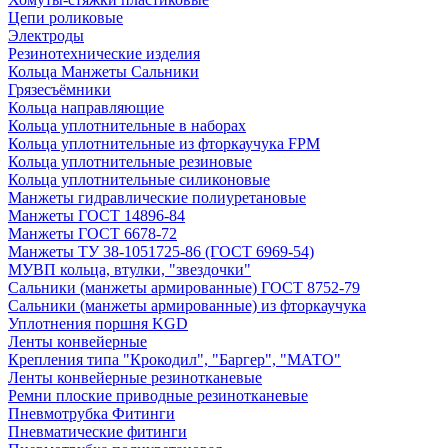
Цепи роликовые
Электроды
Резинотехнические изделия
Кольца Манжеты Сальники
Грязесъёмники
Кольца направляющие
Кольца уплотнительные в наборах
Кольца уплотнительные из фторкаучука FPM
Кольца уплотнительные резиновые
Кольца уплотнительные силиконовые
Манжеты гидравлические полиуретановые
Манжеты ГОСТ 14896-84
Манжеты ГОСТ 6678-72
Манжеты ТУ 38-1051725-86 (ГОСТ 6969-54)
МУВП кольца, втулки, "звездочки"
Сальники (манжеты армированные) ГОСТ 8752-79
Сальники (манжеты армированные) из фторкаучука
Уплотнения поршня KGD
Ленты конвейерные
Крепления типа "Крокодил", "Баргер", "МАТО"
Ленты конвейерные резинотканевые
Ремни плоские приводные резинотканевые
Пневмотрубка Фитинги
Пневматические фитинги