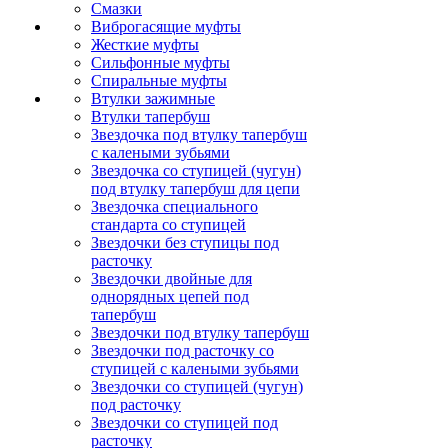
Смазки
Виброгасящие муфты
Жесткие муфты
Сильфонные муфты
Спиральные муфты
Втулки зажимные
Втулки тапербуш
Звездочка под втулку тапербуш
c калеными зубьями
Звездочка со ступицей (чугун)
под втулку тапербуш для цепи
Звездочка специального
стандарта со ступицей
Звездочки без ступицы под
расточку
Звездочки двойные для
однорядных цепей под
тапербуш
Звездочки под втулку тапербуш
Звездочки под расточку со
ступицей с калеными зубьями
Звездочки со ступицей (чугун)
под расточку
Звездочки со ступицей под
расточку