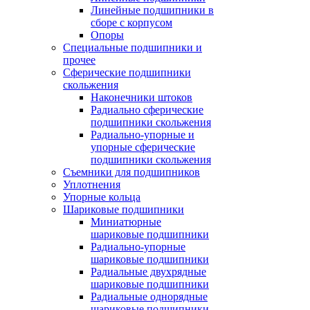
Линейные подшипники в
сборе с корпусом
Опоры
Специальные подшипники и
прочее
Сферические подшипники
скольжения
Наконечники штоков
Радиально сферические
подшипники скольжения
Радиально-упорные и
упорные сферические
подшипники скольжения
Съемники для подшипников
Уплотнения
Упорные кольца
Шариковые подшипники
Миниатюрные
шариковые подшипники
Радиально-упорные
шариковые подшипники
Радиальные двухрядные
шариковые подшипники
Радиальные однорядные
шариковые подшипники