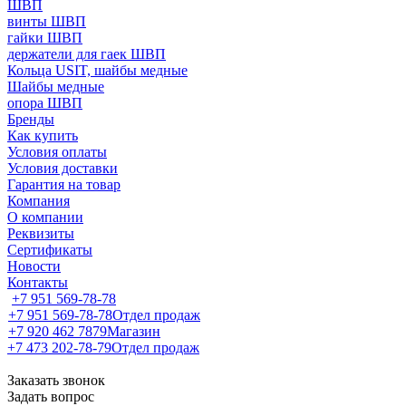
ШВП
винты ШВП
гайки ШВП
держатели для гаек ШВП
Кольца USIT, шайбы медные
Шайбы медные
опора ШВП
Бренды
Как купить
Условия оплаты
Условия доставки
Гарантия на товар
Компания
О компании
Реквизиты
Сертификаты
Новости
Контакты
+7 951 569-78-78
+7 951 569-78-78
Отдел продаж
+7 920 462 7879
Магазин
+7 473 202-78-79
Отдел продаж
Заказать звонок
Задать вопрос