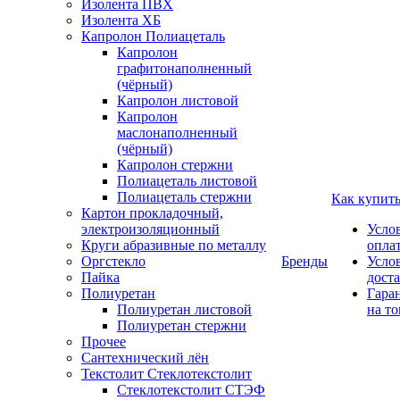
Изолента ПВХ
Изолента ХБ
Капролон Полиацеталь
Капролон
графитонаполненный
(чёрный)
Капролон листовой
Капролон
маслонаполненный
(чёрный)
Капролон стержни
Полиацеталь листовой
Полиацеталь стержни
Как купит
Картон прокладочный,
электроизоляционный
Усло
Круги абразивные по металлу
опла
Оргстекло
Бренды
Усло
Пайка
дост
Полиуретан
Гара
Полиуретан листовой
на то
Полиуретан стержни
Прочее
Сантехнический лён
Текстолит Стеклотекстолит
Стеклотекстолит СТЭФ