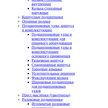
внутренние
Кольца стопорные
наружные
Корпусные подшипники
Опорные ролики
Подшипниковые узлы, корпуса
и комплектующие
Подшипниковые узлы и
комплектующие для
пищевого оборудования
Подшипниковые узлы и
комплектующие
основного применения
Разъемные корпуса
Стационарные корпуса
Торцевые крышки
Уплотнительные решения
Фиксирующие кольца
Шариковые подшипники
для подшипниковых
узлов
Пресс-маслёнки (тавотницы)
Роликовые подшипники
Игольчатые роликовые