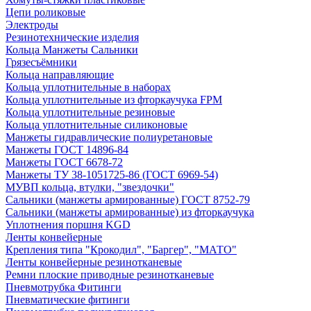
Цепи роликовые
Электроды
Резинотехнические изделия
Кольца Манжеты Сальники
Грязесъёмники
Кольца направляющие
Кольца уплотнительные в наборах
Кольца уплотнительные из фторкаучука FPM
Кольца уплотнительные резиновые
Кольца уплотнительные силиконовые
Манжеты гидравлические полиуретановые
Манжеты ГОСТ 14896-84
Манжеты ГОСТ 6678-72
Манжеты ТУ 38-1051725-86 (ГОСТ 6969-54)
МУВП кольца, втулки, "звездочки"
Сальники (манжеты армированные) ГОСТ 8752-79
Сальники (манжеты армированные) из фторкаучука
Уплотнения поршня KGD
Ленты конвейерные
Крепления типа "Крокодил", "Баргер", "МАТО"
Ленты конвейерные резинотканевые
Ремни плоские приводные резинотканевые
Пневмотрубка Фитинги
Пневматические фитинги