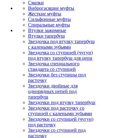
Смазки
Виброгасящие муфты
Жесткие муфты
Сильфонные муфты
Спиральные муфты
Втулки зажимные
Втулки тапербуш
Звездочка под втулку тапербуш
c калеными зубьями
Звездочка со ступицей (чугун)
под втулку тапербуш для цепи
Звездочка специального
стандарта со ступицей
Звездочки без ступицы под
расточку
Звездочки двойные для
однорядных цепей под
тапербуш
Звездочки под втулку тапербуш
Звездочки под расточку со
ступицей с калеными зубьями
Звездочки со ступицей (чугун)
под расточку
Звездочки со ступицей под
расточку