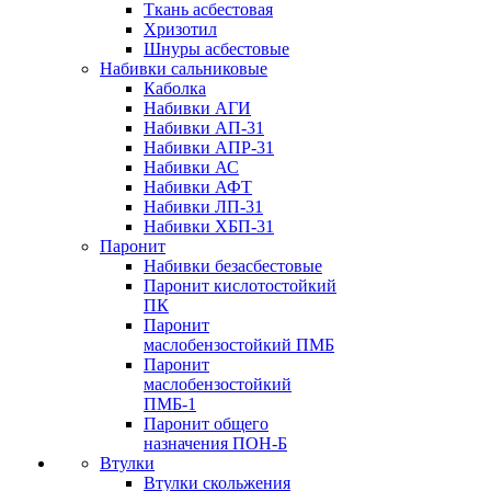
Ткань асбестовая
Хризотил
Шнуры асбестовые
Набивки сальниковые
Каболка
Набивки АГИ
Набивки АП-31
Набивки АПР-31
Набивки АС
Набивки АФТ
Набивки ЛП-31
Набивки ХБП-31
Паронит
Набивки безасбестовые
Паронит кислотостойкий
ПК
Паронит
маслобензостойкий ПМБ
Паронит
маслобензостойкий
ПМБ-1
Паронит общего
назначения ПОН-Б
Втулки
Втулки скольжения