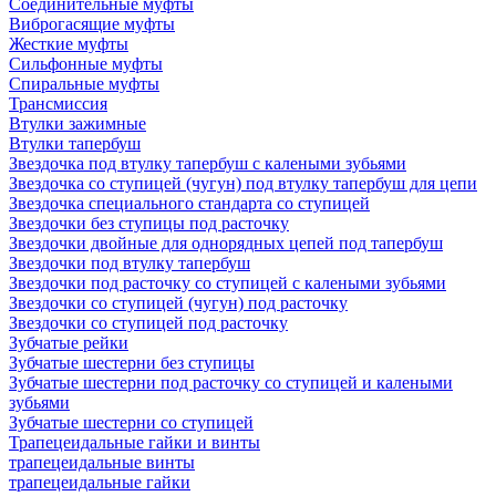
Соединительные муфты
Виброгасящие муфты
Жесткие муфты
Сильфонные муфты
Спиральные муфты
Трансмиссия
Втулки зажимные
Втулки тапербуш
Звездочка под втулку тапербуш c калеными зубьями
Звездочка со ступицей (чугун) под втулку тапербуш для цепи
Звездочка специального стандарта со ступицей
Звездочки без ступицы под расточку
Звездочки двойные для однорядных цепей под тапербуш
Звездочки под втулку тапербуш
Звездочки под расточку со ступицей с калеными зубьями
Звездочки со ступицей (чугун) под расточку
Звездочки со ступицей под расточку
Зубчатые рейки
Зубчатые шестерни без ступицы
Зубчатые шестерни под расточку со ступицей и калеными
зубьями
Зубчатые шестерни со ступицей
Трапецеидальные гайки и винты
трапецеидальные винты
трапецеидальные гайки