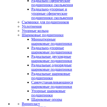
Радиально сферические
подшипники скольжения
Радиально-упорные и
упорные сферические
подшипники скольжения
Съемники для подшипников
Уплотнения
Упорные кольца
Шариковые подшипники
Миниатюрные
шариковые подшипники
Радиально-упорные
шариковые подшипники
Радиальные двухрядные
шариковые подшипники
Радиальные однорядные
шариковые подшипники
Радиальные шариковые
подшипники
Самоустанавливающиеся
шариковые подшипники
Упорные шариковые
подшипники
Шариковые опоры
Винипласт