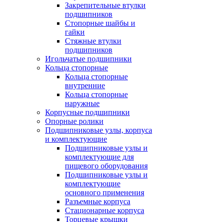
Закрепительные втулки
подшипников
Стопорные шайбы и
гайки
Стяжные втулки
подшипников
Игольчатые подшипники
Кольца стопорные
Кольца стопорные
внутренние
Кольца стопорные
наружные
Корпусные подшипники
Опорные ролики
Подшипниковые узлы, корпуса
и комплектующие
Подшипниковые узлы и
комплектующие для
пищевого оборудования
Подшипниковые узлы и
комплектующие
основного применения
Разъемные корпуса
Стационарные корпуса
Торцевые крышки