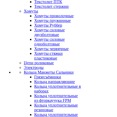
Текстолит ПТК
Текстолит стержни
Хомуты
Хомуты проволочные
Хомуты пружинные
Хомуты Руббер
Хомуты силовые
двухболтовые
Хомуты силовые
одноболтовые
Хомуты червячные
Хомуты-стяжки
пластиковые
Цепи роликовые
Электроды
Кольца Манжеты Сальники
Грязесъёмники
Кольца направляющие
Кольца уплотнительные в
наборах
Кольца уплотнительные
из фторкаучука FPM
Кольца уплотнительные
резиновые
Кольца уплотнительные