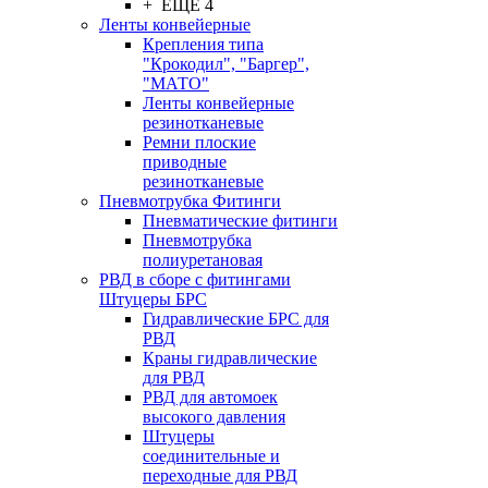
+ ЕЩЕ 4
Ленты конвейерные
Крепления типа
"Крокодил", "Баргер",
"МАТО"
Ленты конвейерные
резинотканевые
Ремни плоские
приводные
резинотканевые
Пневмотрубка Фитинги
Пневматические фитинги
Пневмотрубка
полиуретановая
РВД в сборе с фитингами
Штуцеры БРС
Гидравлические БРС для
РВД
Краны гидравлические
для РВД
РВД для автомоек
высокого давления
Штуцеры
соединительные и
переходные для РВД