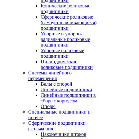
подшипники
Конические роликовые
подшипники
Сферические роликовые
(самоустанавливающиеся)
подшипники
Упорные и упорно-
радиальные роликовые
подшипники
Упорные роликовые
подшипники
Цилиндрические
роликовые подшипники
Системы линейного
перемещения
Валы с опорой
Линейные подшипники
Линейные подшипники в
сборе с корпусом
Опоры
Специальные подшипники и
прочее
Сферические подшипники
скольжения
Наконечники штоков