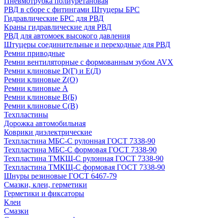
Пневмотрубка полиуретановая
РВД в сборе с фитингами Штуцеры БРС
Гидравлические БРС для РВД
Краны гидравлические для РВД
РВД для автомоек высокого давления
Штуцеры соединительные и переходные для РВД
Ремни приводные
Ремни вентиляторные с формованным зубом AVX
Ремни клиновые D(Г) и Е(Д)
Ремни клиновые Z(О)
Ремни клиновые А
Ремни клиновые В(Б)
Ремни клиновые С(В)
Техпластины
Дорожка автомобильная
Коврики диэлектрические
Техпластина МБС-С рулонная ГОСТ 7338-90
Техпластина МБС-С формовая ГОСТ 7338-90
Техпластина ТМКЩ-С рулонная ГОСТ 7338-90
Техпластина ТМКЩ-С формовая ГОСТ 7338-90
Шнуры резиновые ГОСТ 6467-79
Смазки, клеи, герметики
Герметики и фиксаторы
Клеи
Смазки