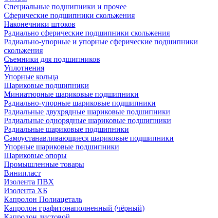
Специальные подшипники и прочее
Сферические подшипники скольжения
Наконечники штоков
Радиально сферические подшипники скольжения
Радиально-упорные и упорные сферические подшипники
скольжения
Съемники для подшипников
Уплотнения
Упорные кольца
Шариковые подшипники
Миниатюрные шариковые подшипники
Радиально-упорные шариковые подшипники
Радиальные двухрядные шариковые подшипники
Радиальные однорядные шариковые подшипники
Радиальные шариковые подшипники
Самоустанавливающиеся шариковые подшипники
Упорные шариковые подшипники
Шариковые опоры
Промышленные товары
Винипласт
Изолента ПВХ
Изолента ХБ
Капролон Полиацеталь
Капролон графитонаполненный (чёрный)
Капролон листовой