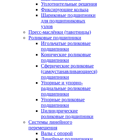
Уплотнительные решения
Фиксирующие кольца
Шариковые подшипники
для подшипниковых
узлов
Пресс-маслёнки (тавотницы)
Роликовые подшипники
Игольчатые роликовые
подшипники
Конические роликовые
подшипники
Сферические роликовые
(самоустанавливающиеся)
подшипники
Упорные и упорно-
радиальные роликовые
подшипники
Упорные роликовые
подшипники
Цилиндрические
роликовые подшипники
Системы линейного
перемещения
Валы с опорой
Линейные подшипники