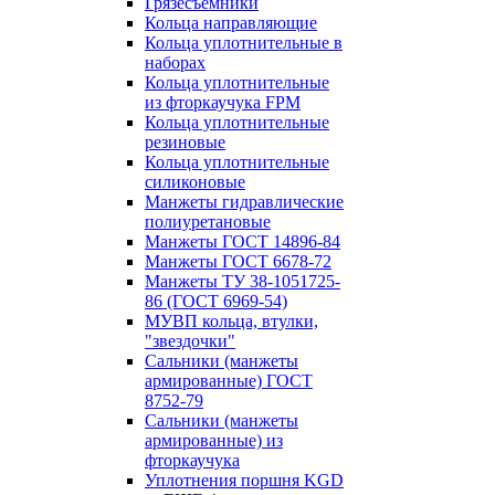
Грязесъёмники
Кольца направляющие
Кольца уплотнительные в
наборах
Кольца уплотнительные
из фторкаучука FPM
Кольца уплотнительные
резиновые
Кольца уплотнительные
силиконовые
Манжеты гидравлические
полиуретановые
Манжеты ГОСТ 14896-84
Манжеты ГОСТ 6678-72
Манжеты ТУ 38-1051725-
86 (ГОСТ 6969-54)
МУВП кольца, втулки,
"звездочки"
Сальники (манжеты
армированные) ГОСТ
8752-79
Сальники (манжеты
армированные) из
фторкаучука
Уплотнения поршня KGD