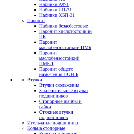
Набивки АФТ
Набивки ЛП-31
Набивки ХБП-31
Паронит
Набивки безасбестовые
Паронит кислотостойкий
ПК
Паронит
маслобензостойкий ПМБ
Паронит
маслобензостойкий
ПМБ-1
Паронит общего
назначения ПОН-Б
Втулки
Втулки скольжения
Закрепительные втулки
подшипников
Стопорные шайбы и
гайки
Стяжные втулки
подшипников
Игольчатые подшипники
Кольца стопорные
Кольца стопорные