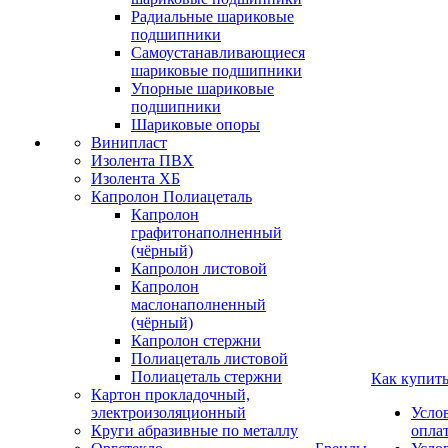
Радиальные шариковые
подшипники
Самоустанавливающиеся
шариковые подшипники
Упорные шариковые
подшипники
Шариковые опоры
Винипласт
Изолента ПВХ
Изолента ХБ
Капролон Полиацеталь
Капролон
графитонаполненный
(чёрный)
Капролон листовой
Капролон
маслонаполненный
(чёрный)
Капролон стержни
Полиацеталь листовой
Полиацеталь стержни
Как купит
Картон прокладочный,
электроизоляционный
Усло
Круги абразивные по металлу
опла