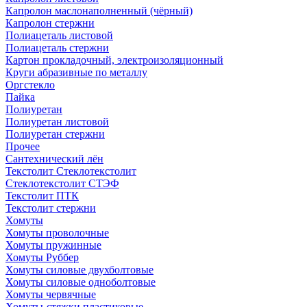
Капролон маслонаполненный (чёрный)
Капролон стержни
Полиацеталь листовой
Полиацеталь стержни
Картон прокладочный, электроизоляционный
Круги абразивные по металлу
Оргстекло
Пайка
Полиуретан
Полиуретан листовой
Полиуретан стержни
Прочее
Сантехнический лён
Текстолит Стеклотекстолит
Стеклотекстолит СТЭФ
Текстолит ПТК
Текстолит стержни
Хомуты
Хомуты проволочные
Хомуты пружинные
Хомуты Руббер
Хомуты силовые двухболтовые
Хомуты силовые одноболтовые
Хомуты червячные
Хомуты-стяжки пластиковые