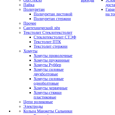
Оргстекло
Бренды
Усло
Пайка
дост
Полиуретан
Гара
Полиуретан листовой
на то
Полиуретан стержни
Прочее
Сантехнический лён
Текстолит Стеклотекстолит
Стеклотекстолит СТЭФ
Текстолит ПТК
Текстолит стержни
Хомуты
Хомуты проволочные
Хомуты пружинные
Хомуты Руббер
Хомуты силовые
двухболтовые
Хомуты силовые
одноболтовые
Хомуты червячные
Хомуты-стяжки
пластиковые
Цепи роликовые
Электроды
Кольца Манжеты Сальники