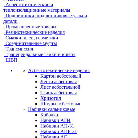
Асбестотехнические и
теплоизоляционные материалы
Подшипники, подшипниковые узлы и
детали
Промышленные товары
Резинотехнические изделия
Смазки, клеи, герметики
Соединительные муфты
Трансмиссия
Трапецеидальные гайки и винты
ШВП
Асбестотехнические изделия
Картон асбестовый
Лента асбестовая
Лист асбостальной
Ткань асбестовая
Хризотил
Шнуры асбестовые
Набивки сальниковые
Каболка
Набивки АГИ
Набивки АП-31
Набивки АПР-31
Набивки АС