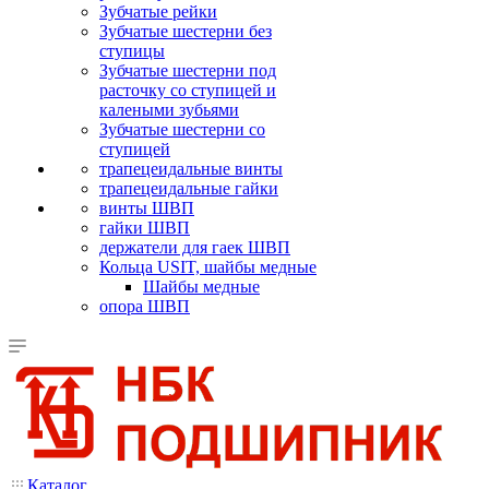
Зубчатые рейки
Зубчатые шестерни без
ступицы
Зубчатые шестерни под
расточку со ступицей и
калеными зубьями
Зубчатые шестерни со
ступицей
трапецеидальные винты
трапецеидальные гайки
винты ШВП
гайки ШВП
держатели для гаек ШВП
Кольца USIT, шайбы медные
Шайбы медные
опора ШВП
Каталог