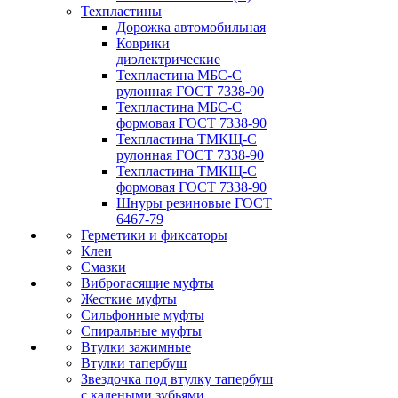
Техпластины
Дорожка автомобильная
Коврики
диэлектрические
Техпластина МБС-С
рулонная ГОСТ 7338-90
Техпластина МБС-С
формовая ГОСТ 7338-90
Техпластина ТМКЩ-С
рулонная ГОСТ 7338-90
Техпластина ТМКЩ-С
формовая ГОСТ 7338-90
Шнуры резиновые ГОСТ
6467-79
Герметики и фиксаторы
Клеи
Смазки
Виброгасящие муфты
Жесткие муфты
Сильфонные муфты
Спиральные муфты
Втулки зажимные
Втулки тапербуш
Звездочка под втулку тапербуш
c калеными зубьями