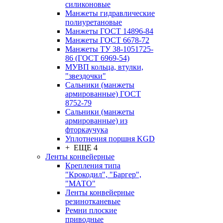
силиконовые
Манжеты гидравлические
полиуретановые
Манжеты ГОСТ 14896-84
Манжеты ГОСТ 6678-72
Манжеты ТУ 38-1051725-
86 (ГОСТ 6969-54)
МУВП кольца, втулки,
"звездочки"
Сальники (манжеты
армированные) ГОСТ
8752-79
Сальники (манжеты
армированные) из
фторкаучука
Уплотнения поршня KGD
+ ЕЩЕ 4
Ленты конвейерные
Крепления типа
"Крокодил", "Баргер",
"МАТО"
Ленты конвейерные
резинотканевые
Ремни плоские
приводные