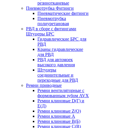
резинотканевые
Пневмотрубка Фитинги
Пневматические фитинги
Пневмотрубка
полиуретановая
РВД в сборе с фитингами
Штуцеры БРС
Гидравлические БРС для
РВД
Краны гидравлические
для РВД
РВД для автомоек
высокого давления
Штуцеры
соединительные и
переходные для РВД
Ремни приводные
Ремни вентиляторные с
формованным зубом AVX
Ремни клиновые D(Г) и
Е(Д)
Ремни клиновые Z(О)
Ремни клиновые А
Ремни клиновые В(Б)
Ремни клиновые С(В)