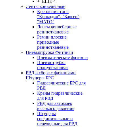
+ ЕЩЕ 4
Ленты конвейерные
Крепления типа
"Крокодил", "Баргер",
"МАТО"
Ленты конвейерные
резинотканевые
Ремни плоские
приводные
резинотканевые
Пневмотрубка Фитинги
Пневматические фитинги
Пневмотрубка
полиуретановая
РВД в сборе с фитингами
Штуцеры БРС
Гидравлические БРС для
РВД
Краны гидравлические
для РВД
РВД для автомоек
высокого давления
Штуцеры
соединительные и
переходные для РВД