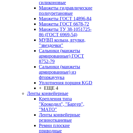
силиконовые
Манжеты гидравлические
полиуретановые
Манжеты ГОСТ 14896-84
Манжеты ГОСТ 6678-72
Манжеты ТУ 38-1051725-
86 (ГОСТ 6969-54)
МУВП кольца, втулки,
"звездочки"
Сальники (манжеты
армированные) ГОСТ
8752-79
Сальники (манжеты
армированные) из
фторкаучука
Уплотнения поршня KGD
+ ЕЩЕ 4
Ленты конвейерные
Крепления типа
"Крокодил", "Баргер",
"МАТО"
Ленты конвейерные
резинотканевые
Ремни плоские
приводные