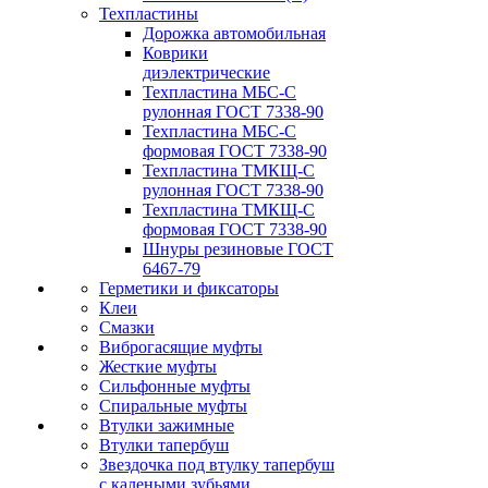
Техпластины
Дорожка автомобильная
Коврики
диэлектрические
Техпластина МБС-С
рулонная ГОСТ 7338-90
Техпластина МБС-С
формовая ГОСТ 7338-90
Техпластина ТМКЩ-С
рулонная ГОСТ 7338-90
Техпластина ТМКЩ-С
формовая ГОСТ 7338-90
Шнуры резиновые ГОСТ
6467-79
Герметики и фиксаторы
Клеи
Смазки
Виброгасящие муфты
Жесткие муфты
Сильфонные муфты
Спиральные муфты
Втулки зажимные
Втулки тапербуш
Звездочка под втулку тапербуш
c калеными зубьями