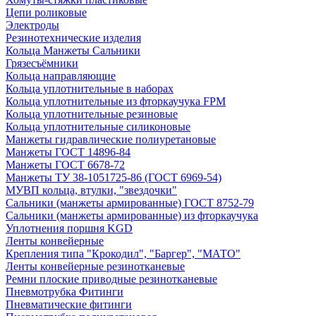
Цепи роликовые
Электроды
Резинотехнические изделия
Кольца Манжеты Сальники
Грязесъёмники
Кольца направляющие
Кольца уплотнительные в наборах
Кольца уплотнительные из фторкаучука FPM
Кольца уплотнительные резиновые
Кольца уплотнительные силиконовые
Манжеты гидравлические полиуретановые
Манжеты ГОСТ 14896-84
Манжеты ГОСТ 6678-72
Манжеты ТУ 38-1051725-86 (ГОСТ 6969-54)
МУВП кольца, втулки, "звездочки"
Сальники (манжеты армированные) ГОСТ 8752-79
Сальники (манжеты армированные) из фторкаучука
Уплотнения поршня KGD
Ленты конвейерные
Крепления типа "Крокодил", "Баргер", "МАТО"
Ленты конвейерные резинотканевые
Ремни плоские приводные резинотканевые
Пневмотрубка Фитинги
Пневматические фитинги