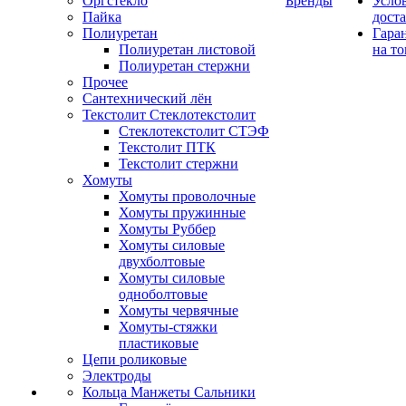
Оргстекло
Бренды
Усло
Пайка
дост
Полиуретан
Гара
Полиуретан листовой
на то
Полиуретан стержни
Прочее
Сантехнический лён
Текстолит Стеклотекстолит
Стеклотекстолит СТЭФ
Текстолит ПТК
Текстолит стержни
Хомуты
Хомуты проволочные
Хомуты пружинные
Хомуты Руббер
Хомуты силовые
двухболтовые
Хомуты силовые
одноболтовые
Хомуты червячные
Хомуты-стяжки
пластиковые
Цепи роликовые
Электроды
Кольца Манжеты Сальники