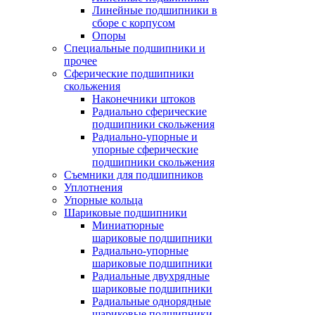
Линейные подшипники в
сборе с корпусом
Опоры
Специальные подшипники и
прочее
Сферические подшипники
скольжения
Наконечники штоков
Радиально сферические
подшипники скольжения
Радиально-упорные и
упорные сферические
подшипники скольжения
Съемники для подшипников
Уплотнения
Упорные кольца
Шариковые подшипники
Миниатюрные
шариковые подшипники
Радиально-упорные
шариковые подшипники
Радиальные двухрядные
шариковые подшипники
Радиальные однорядные
шариковые подшипники