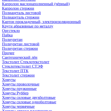
Капролон маслонаполненный (чёрный)
Капролон стержни
Полиацеталь листовой
Полиацеталь стержни
Картон прокладочный, электроизоляционный
Круги абразивные по металлу
Оргстекло
Пайка
Полиуретан
Полиуретан листовой
Полиуретан стержни
Прочее
Сантехнический лён
Текстолит Стеклотекстолит
Стеклотекстолит СТЭФ
Текстолит ПТК
Текстолит стержни
Хомуты
Хомуты проволочные
Хомуты пружинные
Хомуты Руббер
Хомуты силовые двухболтовые
Хомуты силовые одноболтовые
Хомуты червячные
Хомуты-стяжки пластиковые