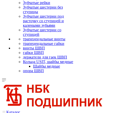
Зубчатые рейки
Зубчатые шестерни без
ступицы
Зубчатые шестерни под
расточку со ступицей и
калеными зубьями
Зубчатые шестерни со
ступицей
трапецеидальные винты
трапецеидальные гайки
винты ШВП
гайки ШВП
держатели для гаек ШВП
Кольца USIT, шайбы медные
Шайбы медные
опора ШВП
Каталог