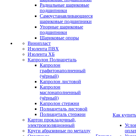
Радиальные шариковые
подшипники
Самоустанавливающиеся
шариковые подшипники
Упорные шариковые
подшипники
Шариковые опоры
Винипласт
Изолента ПВХ
Изолента ХБ
Капролон Полиацеталь
Капролон
графитонаполненный
(чёрный)
Капролон листовой
Капролон
маслонаполненный
(чёрный)
Капролон стержни
Полиацеталь листовой
Полиацеталь стержни
Как купит
Картон прокладочный,
электроизоляционный
Усло
Круги абразивные по металлу
опла