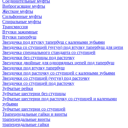
Соединительные муфты
Виброгасящие муфты
Жесткие муфты
Сильфонные муфты
Спиральные муфты
Трансмиссия
Втулки зажимные
Втулки тапербуш
Звездочка под втулку тапербуш c калеными зубьями
Звездочка со ступицей (чугун) под втулку тапербуш для цепи
Звездочка специального стандарта со ступицей
Звездочки без ступицы под расточку
Звездочки двойные для однорядных цепей под тапербуш
Звездочки под втулку тапербуш
Звездочки под расточку со ступицей с калеными зубьями
Звездочки со ступицей (чугун) под расточку
Звездочки со ступицей под расточку
Зубчатые рейки
Зубчатые шестерни без ступицы
Зубчатые шестерни под расточку со ступицей и калеными
зубьями
Зубчатые шестерни со ступицей
Трапецеидальные гайки и винты
трапецеидальные винты
трапецеидальные гайки