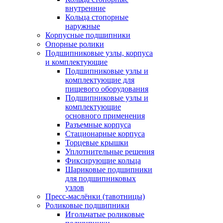
внутренние
Кольца стопорные
наружные
Корпусные подшипники
Опорные ролики
Подшипниковые узлы, корпуса
и комплектующие
Подшипниковые узлы и
комплектующие для
пищевого оборудования
Подшипниковые узлы и
комплектующие
основного применения
Разъемные корпуса
Стационарные корпуса
Торцевые крышки
Уплотнительные решения
Фиксирующие кольца
Шариковые подшипники
для подшипниковых
узлов
Пресс-маслёнки (тавотницы)
Роликовые подшипники
Игольчатые роликовые