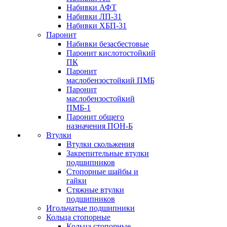
Набивки АФТ
Набивки ЛП-31
Набивки ХБП-31
Паронит
Набивки безасбестовые
Паронит кислотостойкий
ПК
Паронит
маслобензостойкий ПМБ
Паронит
маслобензостойкий
ПМБ-1
Паронит общего
назначения ПОН-Б
Втулки
Втулки скольжения
Закрепительные втулки
подшипников
Стопорные шайбы и
гайки
Стяжные втулки
подшипников
Игольчатые подшипники
Кольца стопорные
Кольца стопорные