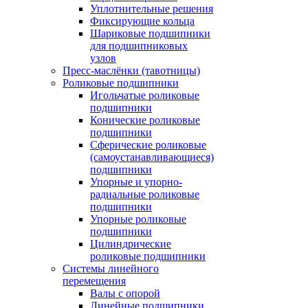
Уплотнительные решения
Фиксирующие кольца
Шариковые подшипники
для подшипниковых
узлов
Пресс-маслёнки (тавотницы)
Роликовые подшипники
Игольчатые роликовые
подшипники
Конические роликовые
подшипники
Сферические роликовые
(самоустанавливающиеся)
подшипники
Упорные и упорно-
радиальные роликовые
подшипники
Упорные роликовые
подшипники
Цилиндрические
роликовые подшипники
Системы линейного
перемещения
Валы с опорой
Линейные подшипники