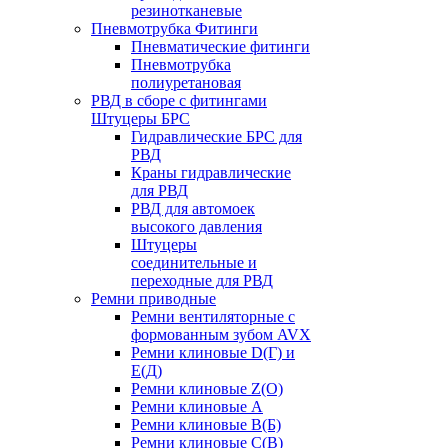
резинотканевые
Пневмотрубка Фитинги
Пневматические фитинги
Пневмотрубка
полиуретановая
РВД в сборе с фитингами
Штуцеры БРС
Гидравлические БРС для
РВД
Краны гидравлические
для РВД
РВД для автомоек
высокого давления
Штуцеры
соединительные и
переходные для РВД
Ремни приводные
Ремни вентиляторные с
формованным зубом AVX
Ремни клиновые D(Г) и
Е(Д)
Ремни клиновые Z(О)
Ремни клиновые А
Ремни клиновые В(Б)
Ремни клиновые С(В)