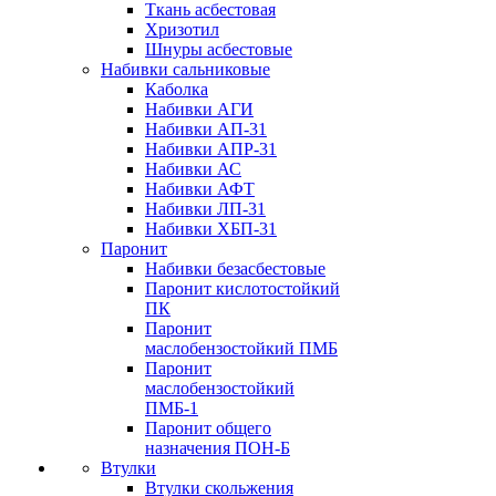
Ткань асбестовая
Хризотил
Шнуры асбестовые
Набивки сальниковые
Каболка
Набивки АГИ
Набивки АП-31
Набивки АПР-31
Набивки АС
Набивки АФТ
Набивки ЛП-31
Набивки ХБП-31
Паронит
Набивки безасбестовые
Паронит кислотостойкий
ПК
Паронит
маслобензостойкий ПМБ
Паронит
маслобензостойкий
ПМБ-1
Паронит общего
назначения ПОН-Б
Втулки
Втулки скольжения