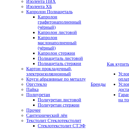
Изолента ПВХ
Изолента ХБ
Капролон Полиацеталь
Капролон
графитонаполненный
(чёрный)
Капролон листовой
Капролон
маслонаполненный
(чёрный)
Капролон стержни
Полиацеталь листовой
Полиацеталь стержни
Как купит
Картон прокладочный,
электроизоляционный
Усло
Круги абразивные по металлу
опла
Оргстекло
Бренды
Усло
Пайка
дост
Полиуретан
Гара
Полиуретан листовой
на то
Полиуретан стержни
Прочее
Сантехнический лён
Текстолит Стеклотекстолит
Стеклотекстолит СТЭФ