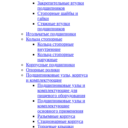
Закрепительные втулки
подшипников
Стопорные шайбы и
гайки
Стяжные втулки
подшипников
Игольчатые подшипники
Кольца стопорные
Кольца стопорные
внутренние
Кольца стопорные
наружные
Корпусные подшипники
Опорные ролики
Подшипниковые узлы, корпуса
и комплектующие
Подшипниковые узлы и
комплектующие для
пищевого оборудования
Подшипниковые узлы и
комплектующие
основного применения
Разъемные корпуса
Стационарные корпуса
Торцевые крышки