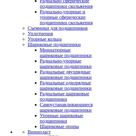
Радиально сферические
подшипники скольжения
Радиально-упорные и
упорные сферические
подшипники скольжения
Съемники для подшипников
Уплотнения
Упорные кольца
Шариковые подшипники
Миниатюрные
шариковые подшипники
Радиально-упорные
шариковые подшипники
Радиальные двухрядные
шариковые подшипники
Радиальные однорядные
шариковые подшипники
Радиальные шариковые
подшипники
Самоустанавливающиеся
шариковые подшипники
Упорные шариковые
подшипники
Шариковые опоры
Винипласт