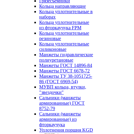
Грязесъёмники
Кольца направляющие
Кольца уплотнительные в
наборах
Кольца уплотнительные
из фторкаучука FPM
Кольца уплотнительные
резиновые
Кольца уплотнительные
силиконовые
Манжеты гидравлические
полиуретановые
Манжеты ГОСТ 14896-84
Манжеты ГОСТ 6678-72
Манжеты ТУ 38-1051725-
86 (ГОСТ 6969-54)
МУВП кольца, втулки,
"звездочки"
Сальники (манжеты
армированные) ГОСТ
8752-79
Сальники (манжеты
армированные) из
фторкаучука
Уплотнения поршня KGD