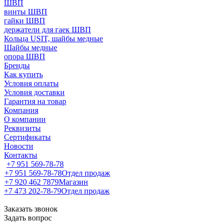
ШВП
винты ШВП
гайки ШВП
держатели для гаек ШВП
Кольца USIT, шайбы медные
Шайбы медные
опора ШВП
Бренды
Как купить
Условия оплаты
Условия доставки
Гарантия на товар
Компания
О компании
Реквизиты
Сертификаты
Новости
Контакты
+7 951 569-78-78
+7 951 569-78-78
Отдел продаж
+7 920 462 7879
Магазин
+7 473 202-78-79
Отдел продаж
Заказать звонок
Задать вопрос