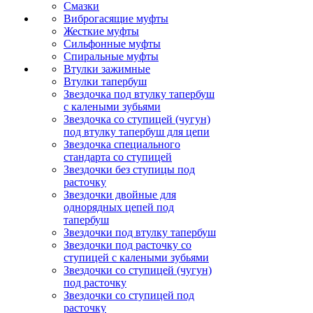
Смазки
Виброгасящие муфты
Жесткие муфты
Сильфонные муфты
Спиральные муфты
Втулки зажимные
Втулки тапербуш
Звездочка под втулку тапербуш
c калеными зубьями
Звездочка со ступицей (чугун)
под втулку тапербуш для цепи
Звездочка специального
стандарта со ступицей
Звездочки без ступицы под
расточку
Звездочки двойные для
однорядных цепей под
тапербуш
Звездочки под втулку тапербуш
Звездочки под расточку со
ступицей с калеными зубьями
Звездочки со ступицей (чугун)
под расточку
Звездочки со ступицей под
расточку