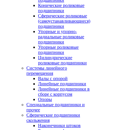
подшипники
Конические роликовые
подшипники
Сферические роликовые
(самоустанавливающиеся)
подшипники
Упорные и упорно-
радиальные роликовые
подшипники
Упорные роликовые
подшипники
Цилиндрические
роликовые подшипники
Системы линейного
перемещения
Валы с опорой
Линейные подшипники
Линейные подшипники в
сборе с корпусом
Опоры
Специальные подшипники и
прочее
Сферические подшипники
скольжения
Наконечники штоков