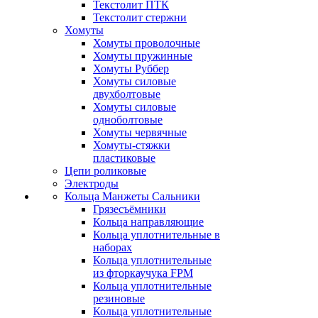
Текстолит ПТК
Текстолит стержни
Хомуты
Хомуты проволочные
Хомуты пружинные
Хомуты Руббер
Хомуты силовые
двухболтовые
Хомуты силовые
одноболтовые
Хомуты червячные
Хомуты-стяжки
пластиковые
Цепи роликовые
Электроды
Кольца Манжеты Сальники
Грязесъёмники
Кольца направляющие
Кольца уплотнительные в
наборах
Кольца уплотнительные
из фторкаучука FPM
Кольца уплотнительные
резиновые
Кольца уплотнительные