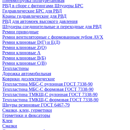
Пневмотрубка полиуретановая
РВД в сборе с фитингами Штуцеры БРС
Гидравлические БРС для РВД
Краны гидравлические для РВД
РВД для автомоек высокого давления
Штуцеры соединительные и переходные для РВД
Ремни приводные
Ремни вентиляторные с формованным зубом AVX
Ремни клиновые D(Г) и Е(Д)
Ремни клиновые Z(О)
Ремни клиновые А
Ремни клиновые В(Б)
Ремни клиновые С(В)
Техпластины
Дорожка автомобильная
Коврики диэлектрические
Техпластина МБС-С рулонная ГОСТ 7338-90
Техпластина МБС-С формовая ГОСТ 7338-90
Техпластина ТМКЩ-С рулонная ГОСТ 7338-90
Техпластина ТМКЩ-С формовая ГОСТ 7338-90
Шнуры резиновые ГОСТ 6467-79
Смазки, клеи, герметики
Герметики и фиксаторы
Клеи
Смазки