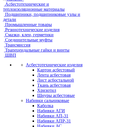
Асбестотехнические и
теплоизоляционные материалы
Подшипники, подшипниковые узлы и
детали
Промышленные товары
Резинотехнические изделия
Смазки, клеи, герметики
Соединительные муфты
Трансмиссия
Трапецеидальные гайки и винты
ШВП
Асбестотехнические изделия
Картон асбестовый
Лента асбестовая
Лист асбостальной
Ткань асбестовая
Хризотил
Шнуры асбестовые
Набивки сальниковые
Каболка
Набивки АГИ
Набивки АП-31
Набивки АПР-31
Набивки АС