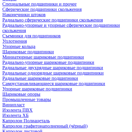
Специальные подшипники и прочее
Сферические подшипники скольжения
Наконечники штоков
Радиально сферические подшипники скольжения
Радиально-упорные и упорные сферические подшипники
скольжения
Съемники для подшипников
Уплотнения
Упорные кольца
Шариковые подшипники
Миниатюрные шариковые подшипники
Радиально-упорные шариковые подшипники
Радиальные двухрядные шариковые подшипники
Радиальные однорядные шариковые подшипники
Радиальные шариковые подшипники
Самоустанавливающиеся шариковые подшипники
Упорные шариковые подшипники
Шариковые опоры
Промышленные товары
Винипласт
Изолента ПВХ
Изолента ХБ
Капролон Полиацеталь
Капролон графитонаполненный (чёрный)
Капролон листовой