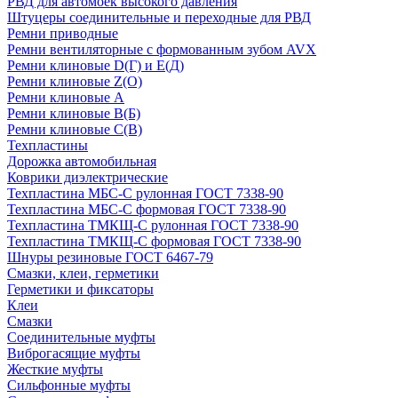
РВД для автомоек высокого давления
Штуцеры соединительные и переходные для РВД
Ремни приводные
Ремни вентиляторные с формованным зубом AVX
Ремни клиновые D(Г) и Е(Д)
Ремни клиновые Z(О)
Ремни клиновые А
Ремни клиновые В(Б)
Ремни клиновые С(В)
Техпластины
Дорожка автомобильная
Коврики диэлектрические
Техпластина МБС-С рулонная ГОСТ 7338-90
Техпластина МБС-С формовая ГОСТ 7338-90
Техпластина ТМКЩ-С рулонная ГОСТ 7338-90
Техпластина ТМКЩ-С формовая ГОСТ 7338-90
Шнуры резиновые ГОСТ 6467-79
Смазки, клеи, герметики
Герметики и фиксаторы
Клеи
Смазки
Соединительные муфты
Виброгасящие муфты
Жесткие муфты
Сильфонные муфты