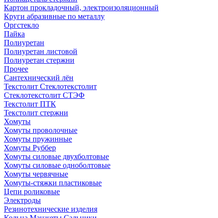
Картон прокладочный, электроизоляционный
Круги абразивные по металлу
Оргстекло
Пайка
Полиуретан
Полиуретан листовой
Полиуретан стержни
Прочее
Сантехнический лён
Текстолит Стеклотекстолит
Стеклотекстолит СТЭФ
Текстолит ПТК
Текстолит стержни
Хомуты
Хомуты проволочные
Хомуты пружинные
Хомуты Руббер
Хомуты силовые двухболтовые
Хомуты силовые одноболтовые
Хомуты червячные
Хомуты-стяжки пластиковые
Цепи роликовые
Электроды
Резинотехнические изделия
Кольца Манжеты Сальники