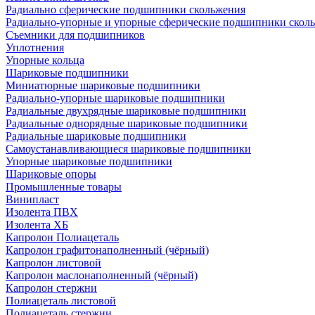
Радиально сферические подшипники скольжения
Радиально-упорные и упорные сферические подшипники скол
Съемники для подшипников
Уплотнения
Упорные кольца
Шариковые подшипники
Миниатюрные шариковые подшипники
Радиально-упорные шариковые подшипники
Радиальные двухрядные шариковые подшипники
Радиальные однорядные шариковые подшипники
Радиальные шариковые подшипники
Самоустанавливающиеся шариковые подшипники
Упорные шариковые подшипники
Шариковые опоры
Промышленные товары
Винипласт
Изолента ПВХ
Изолента ХБ
Капролон Полиацеталь
Капролон графитонаполненный (чёрный)
Капролон листовой
Капролон маслонаполненный (чёрный)
Капролон стержни
Полиацеталь листовой
Полиацеталь стержни