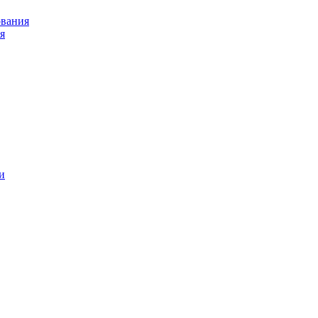
ования
я
и