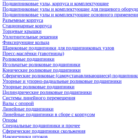
Подшипниковые узлы, корпуса и комплектующие
Подшипниковые узлы и комплектующие для пищевого оборуд
Подшипниковые узлы и комплектующие основного применени
Разъемные корпуса
Стационарные корпуса
Торцевые крышки
Уплотнительные решения
Фиксирующие кольца
Шариковые подшипники для подшипниковых узлов
Пресс-маслёнки (тавотницы)
Роликовые подшипники
Игольчатые роликовые подшипники
Конические роликовые подшипники
Сферические роликовые (самоустанавливающиеся) подшипник
Упорные и упорно-радиальные роликовые подшипники
Упорные роликовые подшипники
Цилиндрические роликовые подшипники
Системы линейного перемещения
Валы с опорой
Линейные подшипники
Линейные подшипники в сборе с корпусом
Опоры
Специальные подшипники и прочее
Сферические подшипники скольжения
Наконечники штоков