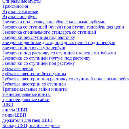
Спиральные муфты
Трансмиссия
Втулки зажимные
Втулки тапербуш
Звездочка под втулку тапербуш c калеными зубьями
Звездочка со ступицей (чугун) под втулку тапербуш для цепи
Звездочка специального стандарта со ступицей
Звездочки без ступицы под расточку
Звездочки двойные для однорядных цепей под тапербуш
Звездочки под втулку тапербуш
Звездочки под расточку со ступицей с калеными зубьями
Звездочки со ступицей (чугун) под расточку
Звездочки со ступицей под расточку
Зубчатые рейки
Зубчатые шестерни без ступицы
Зубчатые шестерни под расточку со ступицей и калеными зубь
Зубчатые шестерни со ступицей
Трапецеидальные гайки и винты
трапецеидальные винты
трапецеидальные гайки
ШВП
винты ШВП
гайки ШВП
держатели для гаек ШВП
Кольца USIT, шайбы медные