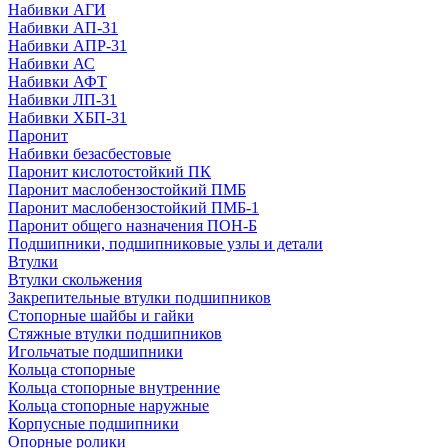
Набивки АГИ
Набивки АП-31
Набивки АПР-31
Набивки АС
Набивки АФТ
Набивки ЛП-31
Набивки ХБП-31
Паронит
Набивки безасбестовые
Паронит кислотостойкий ПК
Паронит маслобензостойкий ПМБ
Паронит маслобензостойкий ПМБ-1
Паронит общего назначения ПОН-Б
Подшипники, подшипниковые узлы и детали
Втулки
Втулки скольжения
Закрепительные втулки подшипников
Стопорные шайбы и гайки
Стяжные втулки подшипников
Игольчатые подшипники
Кольца стопорные
Кольца стопорные внутренние
Кольца стопорные наружные
Корпусные подшипники
Опорные ролики