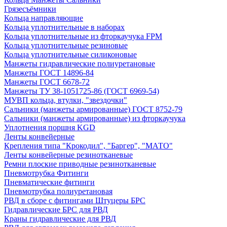
Грязесъёмники
Кольца направляющие
Кольца уплотнительные в наборах
Кольца уплотнительные из фторкаучука FPM
Кольца уплотнительные резиновые
Кольца уплотнительные силиконовые
Манжеты гидравлические полиуретановые
Манжеты ГОСТ 14896-84
Манжеты ГОСТ 6678-72
Манжеты ТУ 38-1051725-86 (ГОСТ 6969-54)
МУВП кольца, втулки, "звездочки"
Сальники (манжеты армированные) ГОСТ 8752-79
Сальники (манжеты армированные) из фторкаучука
Уплотнения поршня KGD
Ленты конвейерные
Крепления типа "Крокодил", "Баргер", "МАТО"
Ленты конвейерные резинотканевые
Ремни плоские приводные резинотканевые
Пневмотрубка Фитинги
Пневматические фитинги
Пневмотрубка полиуретановая
РВД в сборе с фитингами Штуцеры БРС
Гидравлические БРС для РВД
Краны гидравлические для РВД