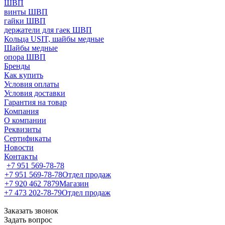
ШВП
винты ШВП
гайки ШВП
держатели для гаек ШВП
Кольца USIT, шайбы медные
Шайбы медные
опора ШВП
Бренды
Как купить
Условия оплаты
Условия доставки
Гарантия на товар
Компания
О компании
Реквизиты
Сертификаты
Новости
Контакты
+7 951 569-78-78
+7 951 569-78-78
Отдел продаж
+7 920 462 7879
Магазин
+7 473 202-78-79
Отдел продаж
Заказать звонок
Задать вопрос