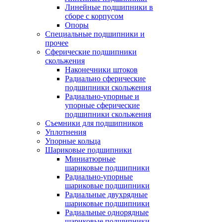
Линейные подшипники в
сборе с корпусом
Опоры
Специальные подшипники и
прочее
Сферические подшипники
скольжения
Наконечники штоков
Радиально сферические
подшипники скольжения
Радиально-упорные и
упорные сферические
подшипники скольжения
Съемники для подшипников
Уплотнения
Упорные кольца
Шариковые подшипники
Миниатюрные
шариковые подшипники
Радиально-упорные
шариковые подшипники
Радиальные двухрядные
шариковые подшипники
Радиальные однорядные
шариковые подшипники