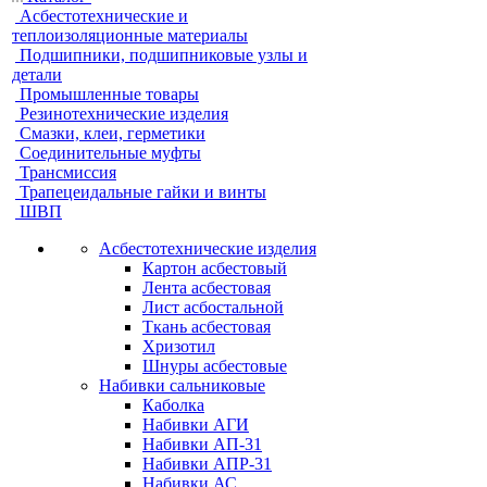
Асбестотехнические и
теплоизоляционные материалы
Подшипники, подшипниковые узлы и
детали
Промышленные товары
Резинотехнические изделия
Смазки, клеи, герметики
Соединительные муфты
Трансмиссия
Трапецеидальные гайки и винты
ШВП
Асбестотехнические изделия
Картон асбестовый
Лента асбестовая
Лист асбостальной
Ткань асбестовая
Хризотил
Шнуры асбестовые
Набивки сальниковые
Каболка
Набивки АГИ
Набивки АП-31
Набивки АПР-31
Набивки АС