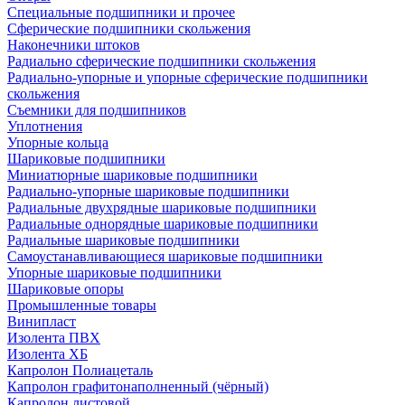
Специальные подшипники и прочее
Сферические подшипники скольжения
Наконечники штоков
Радиально сферические подшипники скольжения
Радиально-упорные и упорные сферические подшипники
скольжения
Съемники для подшипников
Уплотнения
Упорные кольца
Шариковые подшипники
Миниатюрные шариковые подшипники
Радиально-упорные шариковые подшипники
Радиальные двухрядные шариковые подшипники
Радиальные однорядные шариковые подшипники
Радиальные шариковые подшипники
Самоустанавливающиеся шариковые подшипники
Упорные шариковые подшипники
Шариковые опоры
Промышленные товары
Винипласт
Изолента ПВХ
Изолента ХБ
Капролон Полиацеталь
Капролон графитонаполненный (чёрный)
Капролон листовой