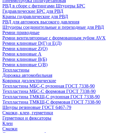
Пневмотрубка полиуретановая
РВД в сборе с фитингами Штуцеры БРС
Гидравлические БРС для РВД
Краны гидравлические для РВД
РВД для автомоек высокого давления
Штуцеры соединительные и переходные для РВД
Ремни приводные
Ремни вентиляторные с формованным зубом AVX
Ремни клиновые D(Г) и Е(Д)
Ремни клиновые Z(О)
Ремни клиновые А
Ремни клиновые В(Б)
Ремни клиновые С(В)
Техпластины
Дорожка автомобильная
Коврики диэлектрические
Техпластина МБС-С рулонная ГОСТ 7338-90
Техпластина МБС-С формовая ГОСТ 7338-90
Техпластина ТМКЩ-С рулонная ГОСТ 7338-90
Техпластина ТМКЩ-С формовая ГОСТ 7338-90
Шнуры резиновые ГОСТ 6467-79
Смазки, клеи, герметики
Герметики и фиксаторы
Клеи
Смазки