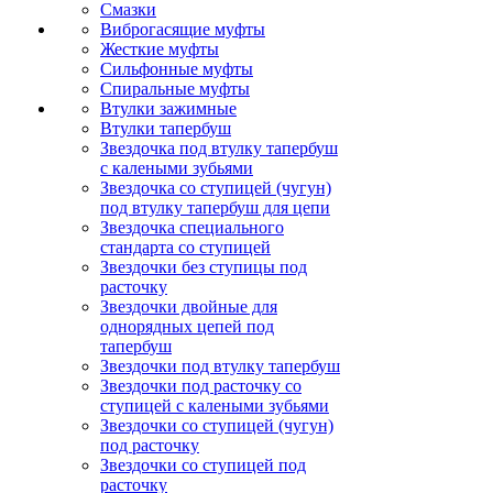
Смазки
Виброгасящие муфты
Жесткие муфты
Сильфонные муфты
Спиральные муфты
Втулки зажимные
Втулки тапербуш
Звездочка под втулку тапербуш
c калеными зубьями
Звездочка со ступицей (чугун)
под втулку тапербуш для цепи
Звездочка специального
стандарта со ступицей
Звездочки без ступицы под
расточку
Звездочки двойные для
однорядных цепей под
тапербуш
Звездочки под втулку тапербуш
Звездочки под расточку со
ступицей с калеными зубьями
Звездочки со ступицей (чугун)
под расточку
Звездочки со ступицей под
расточку