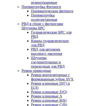
резинотканевые
Пневмотрубка Фитинги
Пневматические фитинги
Пневмотрубка
полиуретановая
РВД в сборе с фитингами
Штуцеры БРС
Гидравлические БРС для
РВД
Краны гидравлические
для РВД
РВД для автомоек
высокого давления
Штуцеры
соединительные и
переходные для РВД
Ремни приводные
Ремни вентиляторные с
формованным зубом AVX
Ремни клиновые D(Г) и
Е(Д)
Ремни клиновые Z(О)
Ремни клиновые А
Ремни клиновые В(Б)
Ремни клиновые С(В)