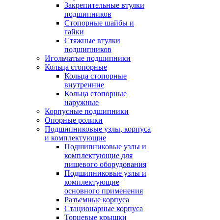
Закрепительные втулки
подшипников
Стопорные шайбы и
гайки
Стяжные втулки
подшипников
Игольчатые подшипники
Кольца стопорные
Кольца стопорные
внутренние
Кольца стопорные
наружные
Корпусные подшипники
Опорные ролики
Подшипниковые узлы, корпуса
и комплектующие
Подшипниковые узлы и
комплектующие для
пищевого оборудования
Подшипниковые узлы и
комплектующие
основного применения
Разъемные корпуса
Стационарные корпуса
Торцевые крышки