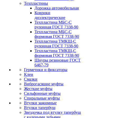
Техпластины
Дорожка автомобильная
Коврики
диэлектрические
Техпластина МБС-С
рулонная ГОСТ 7338-90
Техпластина МБС-С
формовая ГОСТ 7338-90
Техпластина ТМКЩ-С
рулонная ГОСТ 7338-90
Техпластина ТМКЩ-С
формовая ГОСТ 7338-90
Шнуры резиновые ГОСТ
6467-79
Герметики и фиксаторы
Клеи
Смазки
Виброгасящие муфты
Жесткие муфты
Сильфонные муфты
Спиральные муфты
Втулки зажимные
Втулки тапербуш
Звездочка под втулку тапербуш
c калеными зубьями