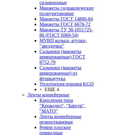
силиконовые
Манжеты гидравлические
полиуретановые
Манжеты ГОСТ 14896-84
Манжеты ГОСТ 6678-72
Манжеты ТУ 38-1051725-
86 (ГОСТ 6969-54)
МУВП кольца, втулки,
"звездочки"
Сальники (манжеты
армированные) ГОСТ
8752-79
Сальники (манжеты
армированные) из
фторкаучука
Уплотнения поршня KGD
+ ЕЩЕ 4
Ленты конвейерные
Крепления типа
"Крокодил", "Баргер",
"МАТО"
Ленты конвейерные
резинотканевые
Ремни плоские
приводные