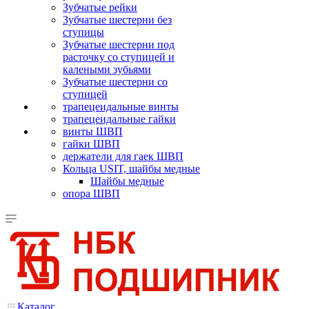
Зубчатые рейки
Зубчатые шестерни без
ступицы
Зубчатые шестерни под
расточку со ступицей и
калеными зубьями
Зубчатые шестерни со
ступицей
трапецеидальные винты
трапецеидальные гайки
винты ШВП
гайки ШВП
держатели для гаек ШВП
Кольца USIT, шайбы медные
Шайбы медные
опора ШВП
Каталог