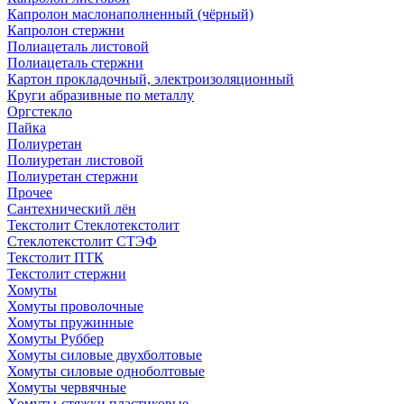
Капролон маслонаполненный (чёрный)
Капролон стержни
Полиацеталь листовой
Полиацеталь стержни
Картон прокладочный, электроизоляционный
Круги абразивные по металлу
Оргстекло
Пайка
Полиуретан
Полиуретан листовой
Полиуретан стержни
Прочее
Сантехнический лён
Текстолит Стеклотекстолит
Стеклотекстолит СТЭФ
Текстолит ПТК
Текстолит стержни
Хомуты
Хомуты проволочные
Хомуты пружинные
Хомуты Руббер
Хомуты силовые двухболтовые
Хомуты силовые одноболтовые
Хомуты червячные
Хомуты-стяжки пластиковые