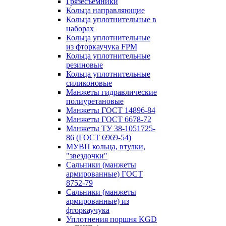
Грязесъёмники
Кольца направляющие
Кольца уплотнительные в
наборах
Кольца уплотнительные
из фторкаучука FPM
Кольца уплотнительные
резиновые
Кольца уплотнительные
силиконовые
Манжеты гидравлические
полиуретановые
Манжеты ГОСТ 14896-84
Манжеты ГОСТ 6678-72
Манжеты ТУ 38-1051725-
86 (ГОСТ 6969-54)
МУВП кольца, втулки,
"звездочки"
Сальники (манжеты
армированные) ГОСТ
8752-79
Сальники (манжеты
армированные) из
фторкаучука
Уплотнения поршня KGD