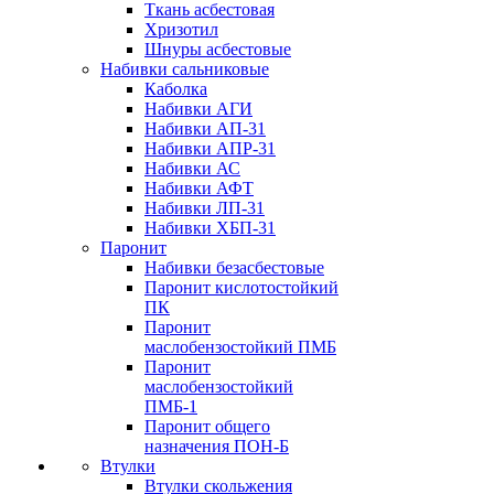
Ткань асбестовая
Хризотил
Шнуры асбестовые
Набивки сальниковые
Каболка
Набивки АГИ
Набивки АП-31
Набивки АПР-31
Набивки АС
Набивки АФТ
Набивки ЛП-31
Набивки ХБП-31
Паронит
Набивки безасбестовые
Паронит кислотостойкий
ПК
Паронит
маслобензостойкий ПМБ
Паронит
маслобензостойкий
ПМБ-1
Паронит общего
назначения ПОН-Б
Втулки
Втулки скольжения