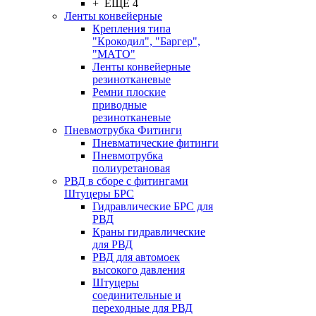
+ ЕЩЕ 4
Ленты конвейерные
Крепления типа
"Крокодил", "Баргер",
"МАТО"
Ленты конвейерные
резинотканевые
Ремни плоские
приводные
резинотканевые
Пневмотрубка Фитинги
Пневматические фитинги
Пневмотрубка
полиуретановая
РВД в сборе с фитингами
Штуцеры БРС
Гидравлические БРС для
РВД
Краны гидравлические
для РВД
РВД для автомоек
высокого давления
Штуцеры
соединительные и
переходные для РВД