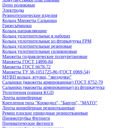
Цепи роликовые
Электроды
Резинотехнические изделия
Кольца Манжеты Сальники
Грязесъёмники
Кольца направляющие
Кольца уплотнительные в наборах
Кольца уплотнительные из фторкаучука FPM
Кольца уплотнительные резиновые
Кольца уплотнительные силиконовые
Манжеты гидравлические полиуретановые
Манжеты ГОСТ 14896-84
Манжеты ГОСТ 6678-72
Манжеты ТУ 38-1051725-86 (ГОСТ 6969-54)
МУВП кольца, втулки, "звездочки"
Сальники (манжеты армированные) ГОСТ 8752-79
Сальники (манжеты армированные) из фторкаучука
Уплотнения поршня KGD
Ленты конвейерные
Крепления типа "Крокодил", "Баргер", "МАТО"
Ленты конвейерные резинотканевые
Ремни плоские приводные резинотканевые
Пневмотрубка Фитинги
Пневматические фитинги