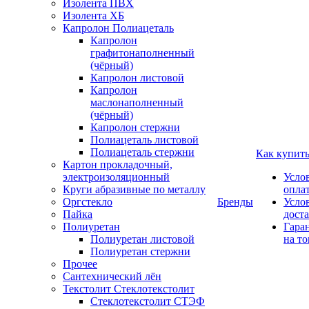
Изолента ПВХ
Изолента ХБ
Капролон Полиацеталь
Капролон
графитонаполненный
(чёрный)
Капролон листовой
Капролон
маслонаполненный
(чёрный)
Капролон стержни
Полиацеталь листовой
Полиацеталь стержни
Как купит
Картон прокладочный,
электроизоляционный
Усло
Круги абразивные по металлу
опла
Оргстекло
Бренды
Усло
Пайка
дост
Полиуретан
Гара
Полиуретан листовой
на то
Полиуретан стержни
Прочее
Сантехнический лён
Текстолит Стеклотекстолит
Стеклотекстолит СТЭФ