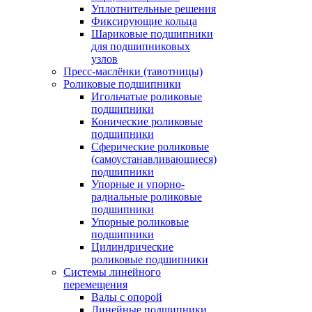
Уплотнительные решения
Фиксирующие кольца
Шариковые подшипники
для подшипниковых
узлов
Пресс-маслёнки (тавотницы)
Роликовые подшипники
Игольчатые роликовые
подшипники
Конические роликовые
подшипники
Сферические роликовые
(самоустанавливающиеся)
подшипники
Упорные и упорно-
радиальные роликовые
подшипники
Упорные роликовые
подшипники
Цилиндрические
роликовые подшипники
Системы линейного
перемещения
Валы с опорой
Линейные подшипники