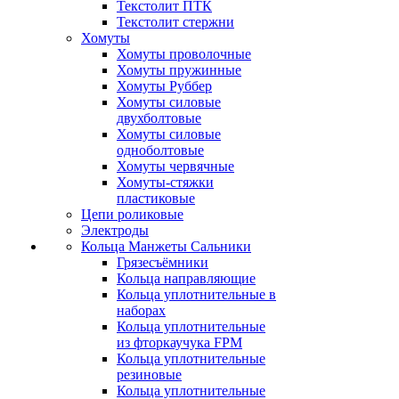
Текстолит ПТК
Текстолит стержни
Хомуты
Хомуты проволочные
Хомуты пружинные
Хомуты Руббер
Хомуты силовые
двухболтовые
Хомуты силовые
одноболтовые
Хомуты червячные
Хомуты-стяжки
пластиковые
Цепи роликовые
Электроды
Кольца Манжеты Сальники
Грязесъёмники
Кольца направляющие
Кольца уплотнительные в
наборах
Кольца уплотнительные
из фторкаучука FPM
Кольца уплотнительные
резиновые
Кольца уплотнительные