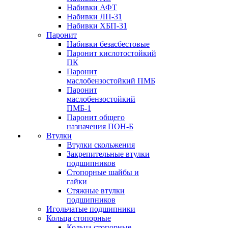
Набивки АФТ
Набивки ЛП-31
Набивки ХБП-31
Паронит
Набивки безасбестовые
Паронит кислотостойкий
ПК
Паронит
маслобензостойкий ПМБ
Паронит
маслобензостойкий
ПМБ-1
Паронит общего
назначения ПОН-Б
Втулки
Втулки скольжения
Закрепительные втулки
подшипников
Стопорные шайбы и
гайки
Стяжные втулки
подшипников
Игольчатые подшипники
Кольца стопорные
Кольца стопорные