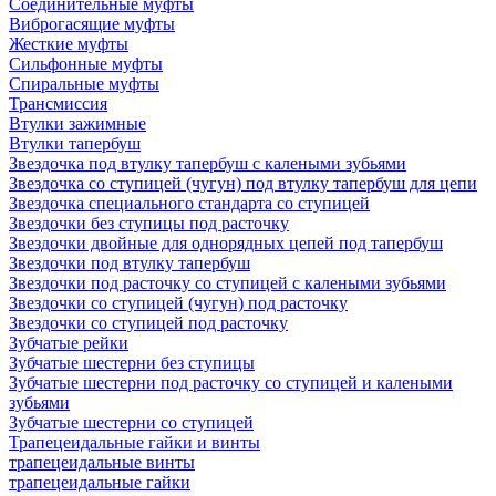
Соединительные муфты
Виброгасящие муфты
Жесткие муфты
Сильфонные муфты
Спиральные муфты
Трансмиссия
Втулки зажимные
Втулки тапербуш
Звездочка под втулку тапербуш c калеными зубьями
Звездочка со ступицей (чугун) под втулку тапербуш для цепи
Звездочка специального стандарта со ступицей
Звездочки без ступицы под расточку
Звездочки двойные для однорядных цепей под тапербуш
Звездочки под втулку тапербуш
Звездочки под расточку со ступицей с калеными зубьями
Звездочки со ступицей (чугун) под расточку
Звездочки со ступицей под расточку
Зубчатые рейки
Зубчатые шестерни без ступицы
Зубчатые шестерни под расточку со ступицей и калеными
зубьями
Зубчатые шестерни со ступицей
Трапецеидальные гайки и винты
трапецеидальные винты
трапецеидальные гайки