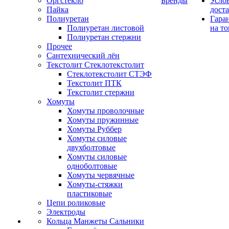
Оргстекло
Бренды
Усло
Пайка
дост
Полиуретан
Гара
Полиуретан листовой
на то
Полиуретан стержни
Прочее
Сантехнический лён
Текстолит Стеклотекстолит
Стеклотекстолит СТЭФ
Текстолит ПТК
Текстолит стержни
Хомуты
Хомуты проволочные
Хомуты пружинные
Хомуты Руббер
Хомуты силовые
двухболтовые
Хомуты силовые
одноболтовые
Хомуты червячные
Хомуты-стяжки
пластиковые
Цепи роликовые
Электроды
Кольца Манжеты Сальники