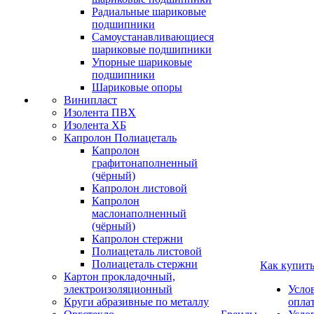
Радиальные шариковые
подшипники
Самоустанавливающиеся
шариковые подшипники
Упорные шариковые
подшипники
Шариковые опоры
Винипласт
Изолента ПВХ
Изолента ХБ
Капролон Полиацеталь
Капролон
графитонаполненный
(чёрный)
Капролон листовой
Капролон
маслонаполненный
(чёрный)
Капролон стержни
Полиацеталь листовой
Полиацеталь стержни
Как купит
Картон прокладочный,
электроизоляционный
Усло
Круги абразивные по металлу
опла