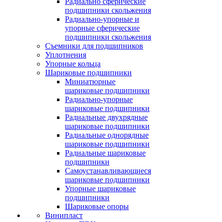
Радиально сферические
подшипники скольжения
Радиально-упорные и
упорные сферические
подшипники скольжения
Съемники для подшипников
Уплотнения
Упорные кольца
Шариковые подшипники
Миниатюрные
шариковые подшипники
Радиально-упорные
шариковые подшипники
Радиальные двухрядные
шариковые подшипники
Радиальные однорядные
шариковые подшипники
Радиальные шариковые
подшипники
Самоустанавливающиеся
шариковые подшипники
Упорные шариковые
подшипники
Шариковые опоры
Винипласт