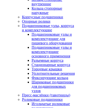
внутренние
Кольца стопорные
наружные
Корпусные подшипники
Опорные ролики
Подшипниковые узлы, корпуса
и комплектующие
Подшипниковые узлы и
комплектующие для
пищевого оборудования
Подшипниковые узлы и
комплектующие
основного применения
Разъемные корпуса
Стационарные корпуса
Торцевые крышки
Уплотнительные решения
Фиксирующие кольца
Шариковые подшипники
для подшипниковых
узлов
Пресс-маслёнки (тавотницы)
Роликовые подшипники
Игольчатые роликовые