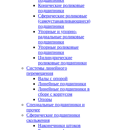
подшипники
Конические роликовые
подшипники
Сферические роликовые
(самоустанавливающиеся)
подшипники
Упорные и упорно-
радиальные роликовые
подшипники
Упорные роликовые
подшипники
Цилиндрические
роликовые подшипники
Системы линейного
перемещения
Валы с опорой
Линейные подшипники
Линейные подшипники в
сборе с корпусом
Опоры
Специальные подшипники и
прочее
Сферические подшипники
скольжения
Наконечники штоков