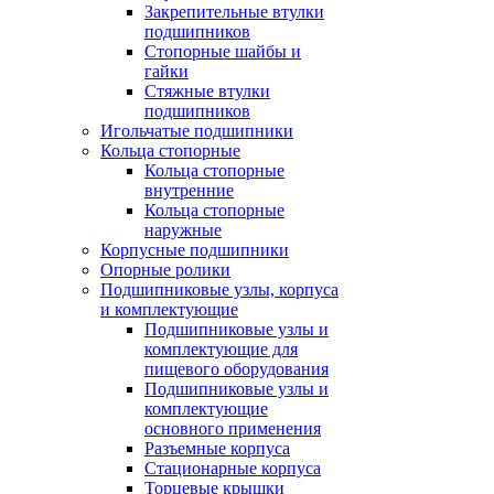
Закрепительные втулки
подшипников
Стопорные шайбы и
гайки
Стяжные втулки
подшипников
Игольчатые подшипники
Кольца стопорные
Кольца стопорные
внутренние
Кольца стопорные
наружные
Корпусные подшипники
Опорные ролики
Подшипниковые узлы, корпуса
и комплектующие
Подшипниковые узлы и
комплектующие для
пищевого оборудования
Подшипниковые узлы и
комплектующие
основного применения
Разъемные корпуса
Стационарные корпуса
Торцевые крышки