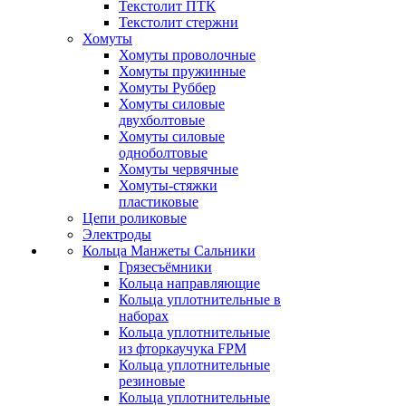
Текстолит ПТК
Текстолит стержни
Хомуты
Хомуты проволочные
Хомуты пружинные
Хомуты Руббер
Хомуты силовые
двухболтовые
Хомуты силовые
одноболтовые
Хомуты червячные
Хомуты-стяжки
пластиковые
Цепи роликовые
Электроды
Кольца Манжеты Сальники
Грязесъёмники
Кольца направляющие
Кольца уплотнительные в
наборах
Кольца уплотнительные
из фторкаучука FPM
Кольца уплотнительные
резиновые
Кольца уплотнительные