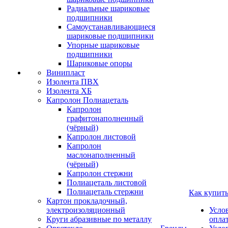
Радиальные шариковые
подшипники
Самоустанавливающиеся
шариковые подшипники
Упорные шариковые
подшипники
Шариковые опоры
Винипласт
Изолента ПВХ
Изолента ХБ
Капролон Полиацеталь
Капролон
графитонаполненный
(чёрный)
Капролон листовой
Капролон
маслонаполненный
(чёрный)
Капролон стержни
Полиацеталь листовой
Полиацеталь стержни
Как купит
Картон прокладочный,
электроизоляционный
Усло
Круги абразивные по металлу
опла