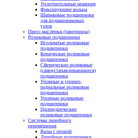
Уплотнительные решения
Фиксирующие кольца
Шариковые подшипники
для подшипниковых
узлов
Пресс-маслёнки (тавотницы)
Роликовые подшипники
Игольчатые роликовые
подшипники
Конические роликовые
подшипники
Сферические роликовые
(самоустанавливающиеся)
подшипники
Упорные и упорно-
радиальные роликовые
подшипники
Упорные роликовые
подшипники
Цилиндрические
роликовые подшипники
Системы линейного
перемещения
Валы с опорой
Линейные подшипники