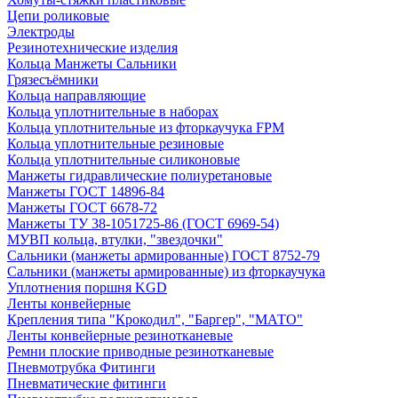
Цепи роликовые
Электроды
Резинотехнические изделия
Кольца Манжеты Сальники
Грязесъёмники
Кольца направляющие
Кольца уплотнительные в наборах
Кольца уплотнительные из фторкаучука FPM
Кольца уплотнительные резиновые
Кольца уплотнительные силиконовые
Манжеты гидравлические полиуретановые
Манжеты ГОСТ 14896-84
Манжеты ГОСТ 6678-72
Манжеты ТУ 38-1051725-86 (ГОСТ 6969-54)
МУВП кольца, втулки, "звездочки"
Сальники (манжеты армированные) ГОСТ 8752-79
Сальники (манжеты армированные) из фторкаучука
Уплотнения поршня KGD
Ленты конвейерные
Крепления типа "Крокодил", "Баргер", "МАТО"
Ленты конвейерные резинотканевые
Ремни плоские приводные резинотканевые
Пневмотрубка Фитинги
Пневматические фитинги