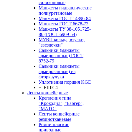
силиконовые
Манжеты гидравлические
полиуретановые
Манжеты ГОСТ 14896-84
Манжеты ГОСТ 6678-72
Манжеты ТУ 38-1051725-
86 (ГОСТ 6969-54)
МУВП кольца, втулки,
"звездочки"
Сальники (манжеты
армированные) ГОСТ
8752-79
Сальники (манжеты
армированные) из
фторкаучука
Уплотнения поршня KGD
+ ЕЩЕ 4
Ленты конвейерные
Крепления типа
"Крокодил", "Баргер",
"МАТО"
Ленты конвейерные
резинотканевые
Ремни плоские
приводные