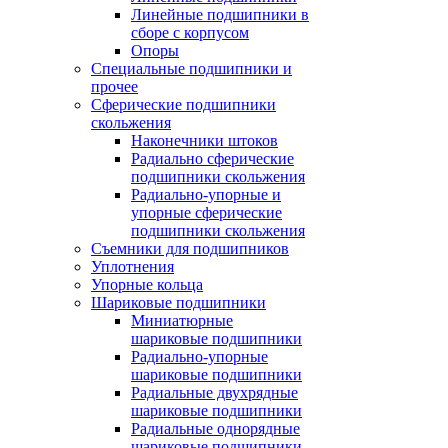
Линейные подшипники в
сборе с корпусом
Опоры
Специальные подшипники и
прочее
Сферические подшипники
скольжения
Наконечники штоков
Радиально сферические
подшипники скольжения
Радиально-упорные и
упорные сферические
подшипники скольжения
Съемники для подшипников
Уплотнения
Упорные кольца
Шариковые подшипники
Миниатюрные
шариковые подшипники
Радиально-упорные
шариковые подшипники
Радиальные двухрядные
шариковые подшипники
Радиальные однорядные
шариковые подшипники