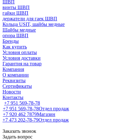
ШВП
винты ШВП
гайки ШВП
держатели для гаек ШВП
Кольца USIT, шайбы медные
Шайбы медные
опора ШВП
Бренды
Как купить
Условия оплаты
Условия доставки
Гарантия на товар
Компания
О компании
Реквизиты
Сертификаты
Новости
Контакты
+7 951 569-78-78
+7 951 569-78-78
Отдел продаж
+7 920 462 7879
Магазин
+7 473 202-78-79
Отдел продаж
Заказать звонок
Задать вопрос