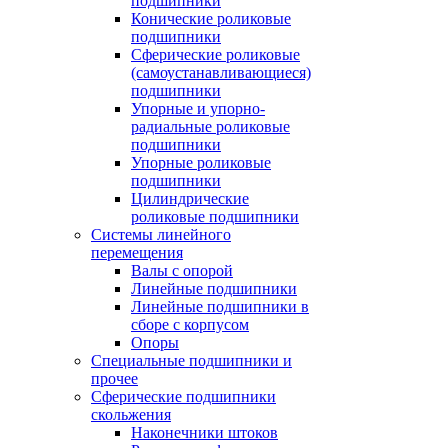
подшипники
Конические роликовые
подшипники
Сферические роликовые
(самоустанавливающиеся)
подшипники
Упорные и упорно-
радиальные роликовые
подшипники
Упорные роликовые
подшипники
Цилиндрические
роликовые подшипники
Системы линейного
перемещения
Валы с опорой
Линейные подшипники
Линейные подшипники в
сборе с корпусом
Опоры
Специальные подшипники и
прочее
Сферические подшипники
скольжения
Наконечники штоков