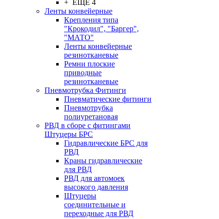
+ ЕЩЕ 4
Ленты конвейерные
Крепления типа
"Крокодил", "Баргер",
"МАТО"
Ленты конвейерные
резинотканевые
Ремни плоские
приводные
резинотканевые
Пневмотрубка Фитинги
Пневматические фитинги
Пневмотрубка
полиуретановая
РВД в сборе с фитингами
Штуцеры БРС
Гидравлические БРС для
РВД
Краны гидравлические
для РВД
РВД для автомоек
высокого давления
Штуцеры
соединительные и
переходные для РВД