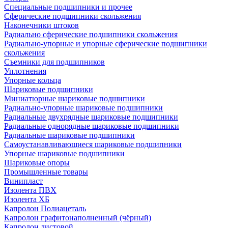
Специальные подшипники и прочее
Сферические подшипники скольжения
Наконечники штоков
Радиально сферические подшипники скольжения
Радиально-упорные и упорные сферические подшипники
скольжения
Съемники для подшипников
Уплотнения
Упорные кольца
Шариковые подшипники
Миниатюрные шариковые подшипники
Радиально-упорные шариковые подшипники
Радиальные двухрядные шариковые подшипники
Радиальные однорядные шариковые подшипники
Радиальные шариковые подшипники
Самоустанавливающиеся шариковые подшипники
Упорные шариковые подшипники
Шариковые опоры
Промышленные товары
Винипласт
Изолента ПВХ
Изолента ХБ
Капролон Полиацеталь
Капролон графитонаполненный (чёрный)
Капролон листовой