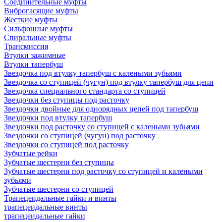
Соединительные муфты
Виброгасящие муфты
Жесткие муфты
Сильфонные муфты
Спиральные муфты
Трансмиссия
Втулки зажимные
Втулки тапербуш
Звездочка под втулку тапербуш c калеными зубьями
Звездочка со ступицей (чугун) под втулку тапербуш для цепи
Звездочка специального стандарта со ступицей
Звездочки без ступицы под расточку
Звездочки двойные для однорядных цепей под тапербуш
Звездочки под втулку тапербуш
Звездочки под расточку со ступицей с калеными зубьями
Звездочки со ступицей (чугун) под расточку
Звездочки со ступицей под расточку
Зубчатые рейки
Зубчатые шестерни без ступицы
Зубчатые шестерни под расточку со ступицей и калеными
зубьями
Зубчатые шестерни со ступицей
Трапецеидальные гайки и винты
трапецеидальные винты
трапецеидальные гайки