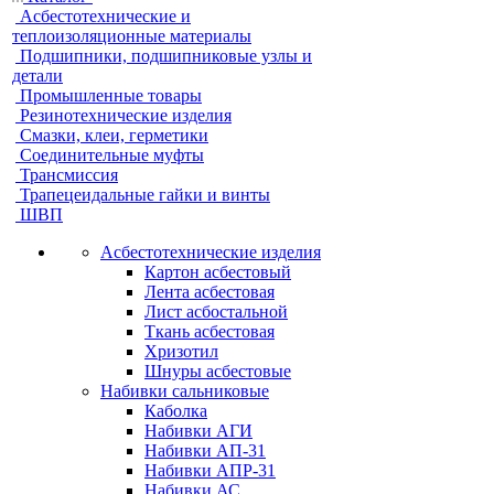
Асбестотехнические и
теплоизоляционные материалы
Подшипники, подшипниковые узлы и
детали
Промышленные товары
Резинотехнические изделия
Смазки, клеи, герметики
Соединительные муфты
Трансмиссия
Трапецеидальные гайки и винты
ШВП
Асбестотехнические изделия
Картон асбестовый
Лента асбестовая
Лист асбостальной
Ткань асбестовая
Хризотил
Шнуры асбестовые
Набивки сальниковые
Каболка
Набивки АГИ
Набивки АП-31
Набивки АПР-31
Набивки АС