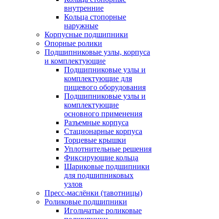
внутренние
Кольца стопорные
наружные
Корпусные подшипники
Опорные ролики
Подшипниковые узлы, корпуса
и комплектующие
Подшипниковые узлы и
комплектующие для
пищевого оборудования
Подшипниковые узлы и
комплектующие
основного применения
Разъемные корпуса
Стационарные корпуса
Торцевые крышки
Уплотнительные решения
Фиксирующие кольца
Шариковые подшипники
для подшипниковых
узлов
Пресс-маслёнки (тавотницы)
Роликовые подшипники
Игольчатые роликовые