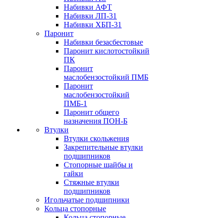
Набивки АФТ
Набивки ЛП-31
Набивки ХБП-31
Паронит
Набивки безасбестовые
Паронит кислотостойкий
ПК
Паронит
маслобензостойкий ПМБ
Паронит
маслобензостойкий
ПМБ-1
Паронит общего
назначения ПОН-Б
Втулки
Втулки скольжения
Закрепительные втулки
подшипников
Стопорные шайбы и
гайки
Стяжные втулки
подшипников
Игольчатые подшипники
Кольца стопорные
Кольца стопорные