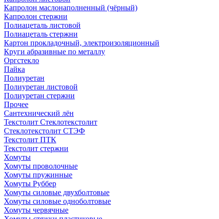
Капролон маслонаполненный (чёрный)
Капролон стержни
Полиацеталь листовой
Полиацеталь стержни
Картон прокладочный, электроизоляционный
Круги абразивные по металлу
Оргстекло
Пайка
Полиуретан
Полиуретан листовой
Полиуретан стержни
Прочее
Сантехнический лён
Текстолит Стеклотекстолит
Стеклотекстолит СТЭФ
Текстолит ПТК
Текстолит стержни
Хомуты
Хомуты проволочные
Хомуты пружинные
Хомуты Руббер
Хомуты силовые двухболтовые
Хомуты силовые одноболтовые
Хомуты червячные
Хомуты-стяжки пластиковые