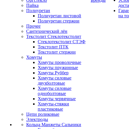
Оргстекло
Бренды
Усло
Пайка
дост
Полиуретан
Гара
Полиуретан листовой
на то
Полиуретан стержни
Прочее
Сантехнический лён
Текстолит Стеклотекстолит
Стеклотекстолит СТЭФ
Текстолит ПТК
Текстолит стержни
Хомуты
Хомуты проволочные
Хомуты пружинные
Хомуты Руббер
Хомуты силовые
двухболтовые
Хомуты силовые
одноболтовые
Хомуты червячные
Хомуты-стяжки
пластиковые
Цепи роликовые
Электроды
Кольца Манжеты Сальники