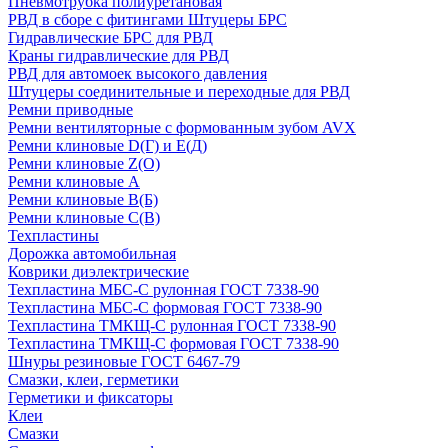
Пневмотрубка полиуретановая
РВД в сборе с фитингами Штуцеры БРС
Гидравлические БРС для РВД
Краны гидравлические для РВД
РВД для автомоек высокого давления
Штуцеры соединительные и переходные для РВД
Ремни приводные
Ремни вентиляторные с формованным зубом AVX
Ремни клиновые D(Г) и Е(Д)
Ремни клиновые Z(О)
Ремни клиновые А
Ремни клиновые В(Б)
Ремни клиновые С(В)
Техпластины
Дорожка автомобильная
Коврики диэлектрические
Техпластина МБС-С рулонная ГОСТ 7338-90
Техпластина МБС-С формовая ГОСТ 7338-90
Техпластина ТМКЩ-С рулонная ГОСТ 7338-90
Техпластина ТМКЩ-С формовая ГОСТ 7338-90
Шнуры резиновые ГОСТ 6467-79
Смазки, клеи, герметики
Герметики и фиксаторы
Клеи
Смазки