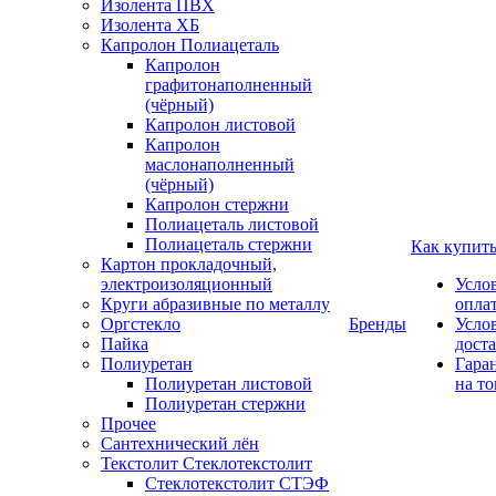
Изолента ПВХ
Изолента ХБ
Капролон Полиацеталь
Капролон
графитонаполненный
(чёрный)
Капролон листовой
Капролон
маслонаполненный
(чёрный)
Капролон стержни
Полиацеталь листовой
Полиацеталь стержни
Как купит
Картон прокладочный,
электроизоляционный
Усло
Круги абразивные по металлу
опла
Оргстекло
Бренды
Усло
Пайка
дост
Полиуретан
Гара
Полиуретан листовой
на то
Полиуретан стержни
Прочее
Сантехнический лён
Текстолит Стеклотекстолит
Стеклотекстолит СТЭФ