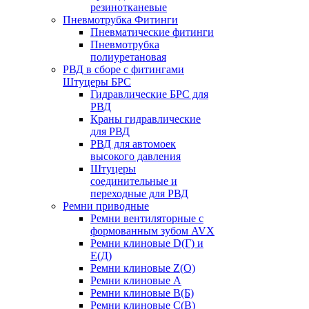
резинотканевые
Пневмотрубка Фитинги
Пневматические фитинги
Пневмотрубка
полиуретановая
РВД в сборе с фитингами
Штуцеры БРС
Гидравлические БРС для
РВД
Краны гидравлические
для РВД
РВД для автомоек
высокого давления
Штуцеры
соединительные и
переходные для РВД
Ремни приводные
Ремни вентиляторные с
формованным зубом AVX
Ремни клиновые D(Г) и
Е(Д)
Ремни клиновые Z(О)
Ремни клиновые А
Ремни клиновые В(Б)
Ремни клиновые С(В)