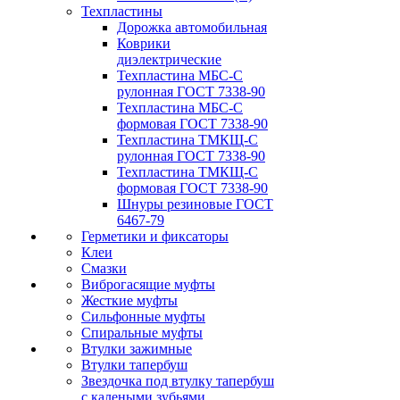
Техпластины
Дорожка автомобильная
Коврики
диэлектрические
Техпластина МБС-С
рулонная ГОСТ 7338-90
Техпластина МБС-С
формовая ГОСТ 7338-90
Техпластина ТМКЩ-С
рулонная ГОСТ 7338-90
Техпластина ТМКЩ-С
формовая ГОСТ 7338-90
Шнуры резиновые ГОСТ
6467-79
Герметики и фиксаторы
Клеи
Смазки
Виброгасящие муфты
Жесткие муфты
Сильфонные муфты
Спиральные муфты
Втулки зажимные
Втулки тапербуш
Звездочка под втулку тапербуш
c калеными зубьями