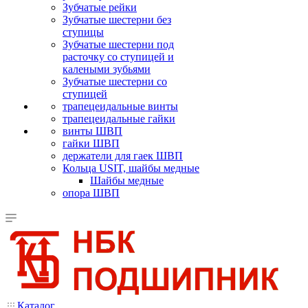
Зубчатые рейки
Зубчатые шестерни без
ступицы
Зубчатые шестерни под
расточку со ступицей и
калеными зубьями
Зубчатые шестерни со
ступицей
трапецеидальные винты
трапецеидальные гайки
винты ШВП
гайки ШВП
держатели для гаек ШВП
Кольца USIT, шайбы медные
Шайбы медные
опора ШВП
Каталог