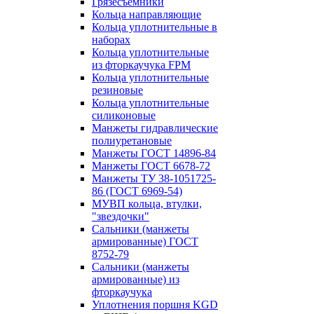
Грязесъёмники
Кольца направляющие
Кольца уплотнительные в
наборах
Кольца уплотнительные
из фторкаучука FPM
Кольца уплотнительные
резиновые
Кольца уплотнительные
силиконовые
Манжеты гидравлические
полиуретановые
Манжеты ГОСТ 14896-84
Манжеты ГОСТ 6678-72
Манжеты ТУ 38-1051725-
86 (ГОСТ 6969-54)
МУВП кольца, втулки,
"звездочки"
Сальники (манжеты
армированные) ГОСТ
8752-79
Сальники (манжеты
армированные) из
фторкаучука
Уплотнения поршня KGD