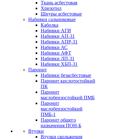
Ткань асбестовая
Хризотил
Шнуры асбестовые
Набивки сальниковые
Каболка
Набивки АГИ
Набивки АП-31
Набивки АПР-31
Набивки АС
Набивки АФТ
Набивки ЛП-31
Набивки ХБП-31
Паронит
Набивки безасбестовые
Паронит кислотостойкий
ПК
Паронит
маслобензостойкий ПМБ
Паронит
маслобензостойкий
ПМБ-1
Паронит общего
назначения ПОН-Б
Втулки
Втулки скольжения