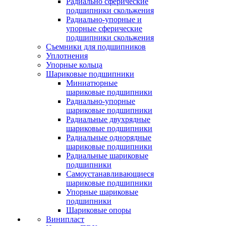
Радиально сферические
подшипники скольжения
Радиально-упорные и
упорные сферические
подшипники скольжения
Съемники для подшипников
Уплотнения
Упорные кольца
Шариковые подшипники
Миниатюрные
шариковые подшипники
Радиально-упорные
шариковые подшипники
Радиальные двухрядные
шариковые подшипники
Радиальные однорядные
шариковые подшипники
Радиальные шариковые
подшипники
Самоустанавливающиеся
шариковые подшипники
Упорные шариковые
подшипники
Шариковые опоры
Винипласт