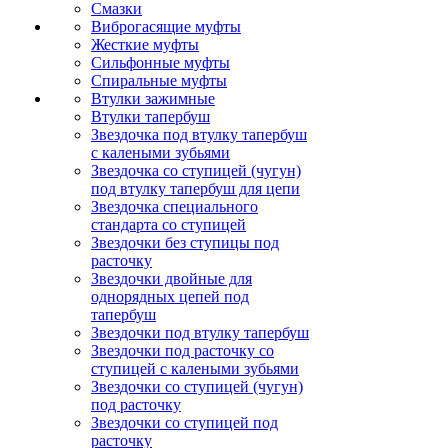
Смазки
Виброгасящие муфты
Жесткие муфты
Сильфонные муфты
Спиральные муфты
Втулки зажимные
Втулки тапербуш
Звездочка под втулку тапербуш
c калеными зубьями
Звездочка со ступицей (чугун)
под втулку тапербуш для цепи
Звездочка специального
стандарта со ступицей
Звездочки без ступицы под
расточку
Звездочки двойные для
однорядных цепей под
тапербуш
Звездочки под втулку тапербуш
Звездочки под расточку со
ступицей с калеными зубьями
Звездочки со ступицей (чугун)
под расточку
Звездочки со ступицей под
расточку