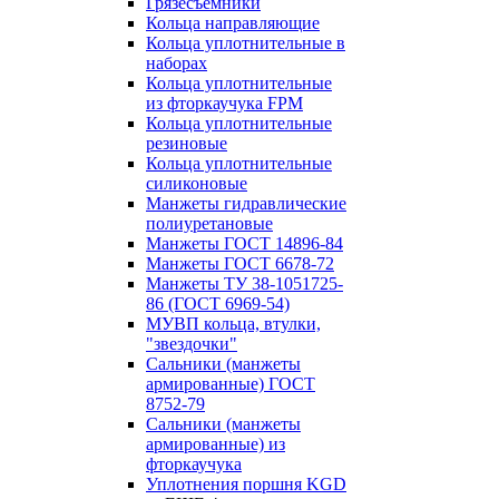
Грязесъёмники
Кольца направляющие
Кольца уплотнительные в
наборах
Кольца уплотнительные
из фторкаучука FPM
Кольца уплотнительные
резиновые
Кольца уплотнительные
силиконовые
Манжеты гидравлические
полиуретановые
Манжеты ГОСТ 14896-84
Манжеты ГОСТ 6678-72
Манжеты ТУ 38-1051725-
86 (ГОСТ 6969-54)
МУВП кольца, втулки,
"звездочки"
Сальники (манжеты
армированные) ГОСТ
8752-79
Сальники (манжеты
армированные) из
фторкаучука
Уплотнения поршня KGD