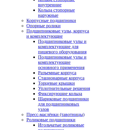
внутренние
Кольца стопорные
наружные
Корпусные подшипники
Опорные ролики
Подшипниковые узлы, корпуса
и комплектующие
Подшипниковые узлы и
комплектующие для
пищевого оборудования
Подшипниковые узлы и
комплектующие
основного применения
Разъемные корпуса
Стационарные корпуса
Торцевые крышки
Уплотнительные решения
Фиксирующие кольца
Шариковые подшипники
для подшипниковых
узлов
Пресс-маслёнки (тавотницы)
Роликовые подшипники
Игольчатые роликовые