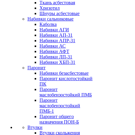
Ткань асбестовая
Хризотил
Шнуры асбестовые
Набивки сальниковые
Каболка
Набивки АГИ
Набивки АП-31
Набивки АПР-31
Набивки АС
Набивки АФТ
Набивки ЛП-31
Набивки ХБП-31
Паронит
Набивки безасбестовые
Паронит кислотостойкий
ПК
Паронит
маслобензостойкий ПМБ
Паронит
маслобензостойкий
ПМБ-1
Паронит общего
назначения ПОН-Б
Втулки
Втулки скольжения