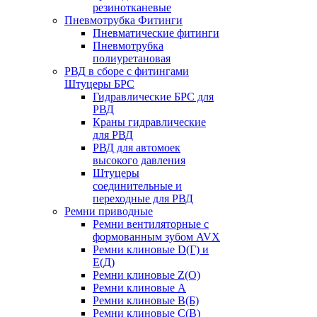
резинотканевые
Пневмотрубка Фитинги
Пневматические фитинги
Пневмотрубка
полиуретановая
РВД в сборе с фитингами
Штуцеры БРС
Гидравлические БРС для
РВД
Краны гидравлические
для РВД
РВД для автомоек
высокого давления
Штуцеры
соединительные и
переходные для РВД
Ремни приводные
Ремни вентиляторные с
формованным зубом AVX
Ремни клиновые D(Г) и
Е(Д)
Ремни клиновые Z(О)
Ремни клиновые А
Ремни клиновые В(Б)
Ремни клиновые С(В)