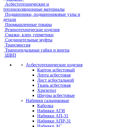
Асбестотехнические и
теплоизоляционные материалы
Подшипники, подшипниковые узлы и
детали
Промышленные товары
Резинотехнические изделия
Смазки, клеи, герметики
Соединительные муфты
Трансмиссия
Трапецеидальные гайки и винты
ШВП
Асбестотехнические изделия
Картон асбестовый
Лента асбестовая
Лист асбостальной
Ткань асбестовая
Хризотил
Шнуры асбестовые
Набивки сальниковые
Каболка
Набивки АГИ
Набивки АП-31
Набивки АПР-31
Набивки АС