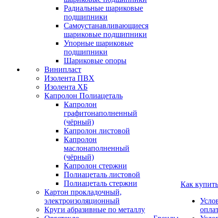
Радиальные шариковые
подшипники
Самоустанавливающиеся
шариковые подшипники
Упорные шариковые
подшипники
Шариковые опоры
Винипласт
Изолента ПВХ
Изолента ХБ
Капролон Полиацеталь
Капролон
графитонаполненный
(чёрный)
Капролон листовой
Капролон
маслонаполненный
(чёрный)
Капролон стержни
Полиацеталь листовой
Полиацеталь стержни
Как купит
Картон прокладочный,
электроизоляционный
Усло
Круги абразивные по металлу
опла