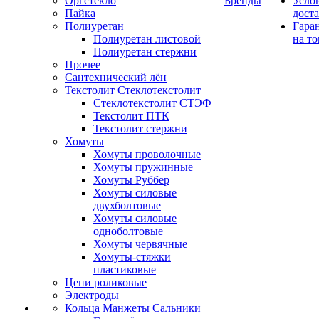
Оргстекло
Бренды
Усло
Пайка
дост
Полиуретан
Гара
Полиуретан листовой
на то
Полиуретан стержни
Прочее
Сантехнический лён
Текстолит Стеклотекстолит
Стеклотекстолит СТЭФ
Текстолит ПТК
Текстолит стержни
Хомуты
Хомуты проволочные
Хомуты пружинные
Хомуты Руббер
Хомуты силовые
двухболтовые
Хомуты силовые
одноболтовые
Хомуты червячные
Хомуты-стяжки
пластиковые
Цепи роликовые
Электроды
Кольца Манжеты Сальники