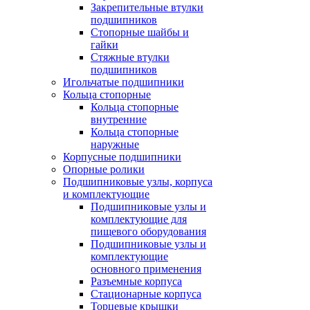
Закрепительные втулки
подшипников
Стопорные шайбы и
гайки
Стяжные втулки
подшипников
Игольчатые подшипники
Кольца стопорные
Кольца стопорные
внутренние
Кольца стопорные
наружные
Корпусные подшипники
Опорные ролики
Подшипниковые узлы, корпуса
и комплектующие
Подшипниковые узлы и
комплектующие для
пищевого оборудования
Подшипниковые узлы и
комплектующие
основного применения
Разъемные корпуса
Стационарные корпуса
Торцевые крышки