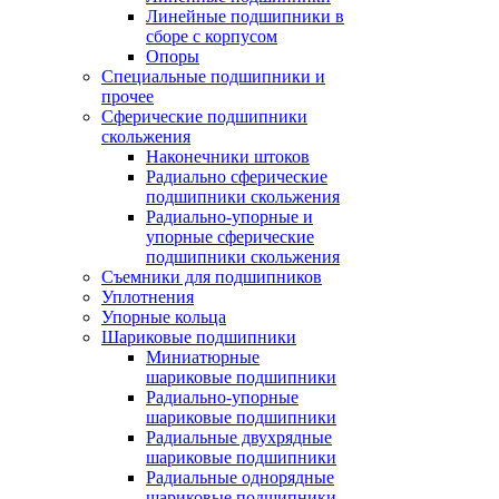
Линейные подшипники в
сборе с корпусом
Опоры
Специальные подшипники и
прочее
Сферические подшипники
скольжения
Наконечники штоков
Радиально сферические
подшипники скольжения
Радиально-упорные и
упорные сферические
подшипники скольжения
Съемники для подшипников
Уплотнения
Упорные кольца
Шариковые подшипники
Миниатюрные
шариковые подшипники
Радиально-упорные
шариковые подшипники
Радиальные двухрядные
шариковые подшипники
Радиальные однорядные
шариковые подшипники