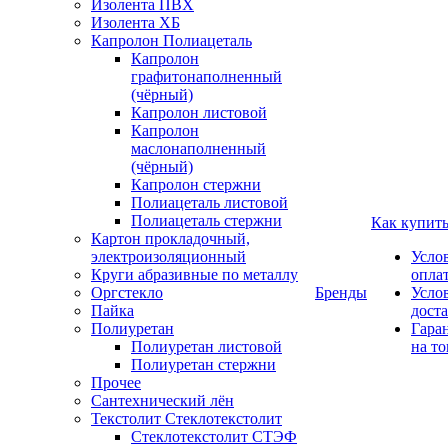
Изолента ПВХ
Изолента ХБ
Капролон Полиацеталь
Капролон
графитонаполненный
(чёрный)
Капролон листовой
Капролон
маслонаполненный
(чёрный)
Капролон стержни
Полиацеталь листовой
Полиацеталь стержни
Как купит
Картон прокладочный,
электроизоляционный
Усло
Круги абразивные по металлу
опла
Оргстекло
Бренды
Усло
Пайка
дост
Полиуретан
Гара
Полиуретан листовой
на то
Полиуретан стержни
Прочее
Сантехнический лён
Текстолит Стеклотекстолит
Стеклотекстолит СТЭФ