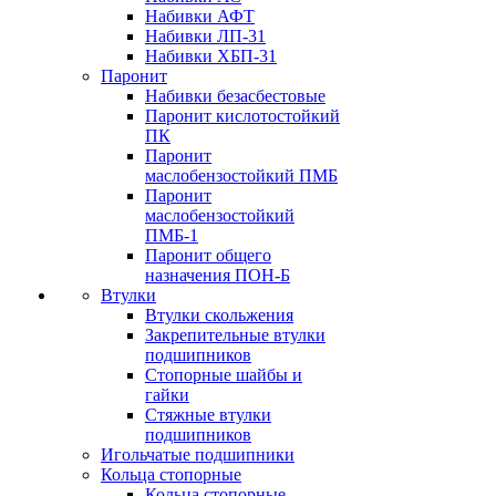
Набивки АФТ
Набивки ЛП-31
Набивки ХБП-31
Паронит
Набивки безасбестовые
Паронит кислотостойкий
ПК
Паронит
маслобензостойкий ПМБ
Паронит
маслобензостойкий
ПМБ-1
Паронит общего
назначения ПОН-Б
Втулки
Втулки скольжения
Закрепительные втулки
подшипников
Стопорные шайбы и
гайки
Стяжные втулки
подшипников
Игольчатые подшипники
Кольца стопорные
Кольца стопорные