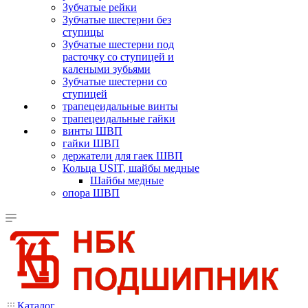
Зубчатые рейки
Зубчатые шестерни без
ступицы
Зубчатые шестерни под
расточку со ступицей и
калеными зубьями
Зубчатые шестерни со
ступицей
трапецеидальные винты
трапецеидальные гайки
винты ШВП
гайки ШВП
держатели для гаек ШВП
Кольца USIT, шайбы медные
Шайбы медные
опора ШВП
Каталог