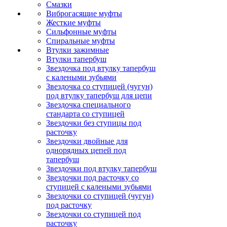
Смазки
Виброгасящие муфты
Жесткие муфты
Сильфонные муфты
Спиральные муфты
Втулки зажимные
Втулки тапербуш
Звездочка под втулку тапербуш
c калеными зубьями
Звездочка со ступицей (чугун)
под втулку тапербуш для цепи
Звездочка специального
стандарта со ступицей
Звездочки без ступицы под
расточку
Звездочки двойные для
однорядных цепей под
тапербуш
Звездочки под втулку тапербуш
Звездочки под расточку со
ступицей с калеными зубьями
Звездочки со ступицей (чугун)
под расточку
Звездочки со ступицей под
расточку