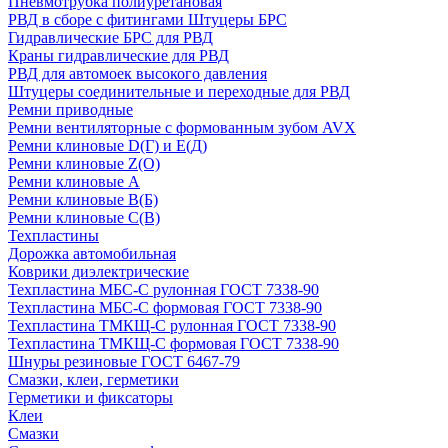
Пневмотрубка полиуретановая
РВД в сборе с фитингами Штуцеры БРС
Гидравлические БРС для РВД
Краны гидравлические для РВД
РВД для автомоек высокого давления
Штуцеры соединительные и переходные для РВД
Ремни приводные
Ремни вентиляторные с формованным зубом AVX
Ремни клиновые D(Г) и Е(Д)
Ремни клиновые Z(О)
Ремни клиновые А
Ремни клиновые В(Б)
Ремни клиновые С(В)
Техпластины
Дорожка автомобильная
Коврики диэлектрические
Техпластина МБС-С рулонная ГОСТ 7338-90
Техпластина МБС-С формовая ГОСТ 7338-90
Техпластина ТМКЩ-С рулонная ГОСТ 7338-90
Техпластина ТМКЩ-С формовая ГОСТ 7338-90
Шнуры резиновые ГОСТ 6467-79
Смазки, клеи, герметики
Герметики и фиксаторы
Клеи
Смазки