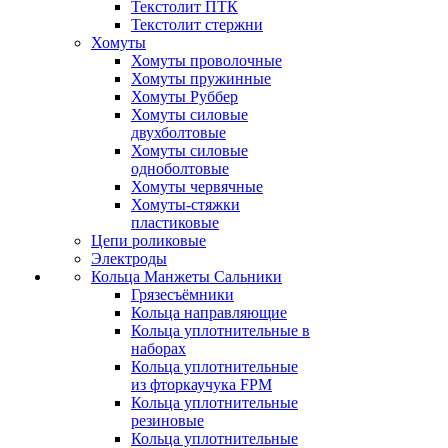
Текстолит ПТК
Текстолит стержни
Хомуты
Хомуты проволочные
Хомуты пружинные
Хомуты Руббер
Хомуты силовые
двухболтовые
Хомуты силовые
одноболтовые
Хомуты червячные
Хомуты-стяжки
пластиковые
Цепи роликовые
Электроды
Кольца Манжеты Сальники
Грязесъёмники
Кольца направляющие
Кольца уплотнительные в
наборах
Кольца уплотнительные
из фторкаучука FPM
Кольца уплотнительные
резиновые
Кольца уплотнительные