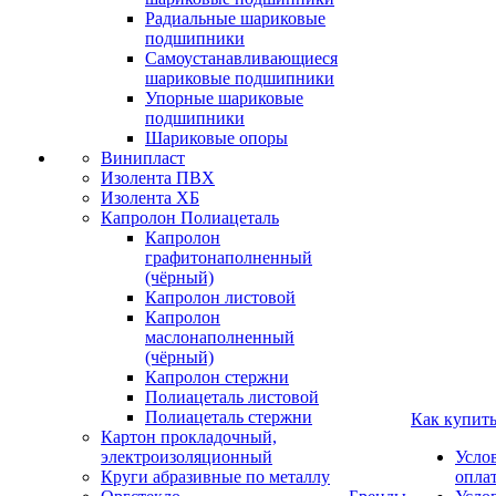
Радиальные шариковые
подшипники
Самоустанавливающиеся
шариковые подшипники
Упорные шариковые
подшипники
Шариковые опоры
Винипласт
Изолента ПВХ
Изолента ХБ
Капролон Полиацеталь
Капролон
графитонаполненный
(чёрный)
Капролон листовой
Капролон
маслонаполненный
(чёрный)
Капролон стержни
Полиацеталь листовой
Полиацеталь стержни
Как купит
Картон прокладочный,
электроизоляционный
Усло
Круги абразивные по металлу
опла