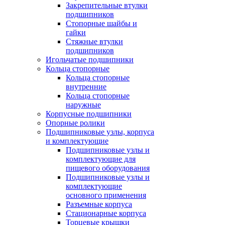
Закрепительные втулки
подшипников
Стопорные шайбы и
гайки
Стяжные втулки
подшипников
Игольчатые подшипники
Кольца стопорные
Кольца стопорные
внутренние
Кольца стопорные
наружные
Корпусные подшипники
Опорные ролики
Подшипниковые узлы, корпуса
и комплектующие
Подшипниковые узлы и
комплектующие для
пищевого оборудования
Подшипниковые узлы и
комплектующие
основного применения
Разъемные корпуса
Стационарные корпуса
Торцевые крышки