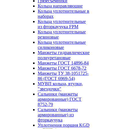
Грязесъёмники
Кольца направляющие
Кольца уплотнительные в
наборах
Кольца уплотнительные
из фторкаучука FPM
Кольца уплотнительные
резиновые
Кольца уплотнительные
силиконовые
Манжеты гидравлические
полиуретановые
Манжеты ГОСТ 14896-84
Манжеты ГОСТ 6678-72
Манжеты ТУ 38-1051725-
86 (ГОСТ 6969-54)
МУВП кольца, втулки,
"звездочки"
Сальники (манжеты
армированные) ГОСТ
8752-79
Сальники (манжеты
армированные) из
фторкаучука
Уплотнения поршня KGD