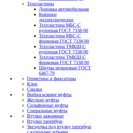
Техпластины
Дорожка автомобильная
Коврики
диэлектрические
Техпластина МБС-С
рулонная ГОСТ 7338-90
Техпластина МБС-С
формовая ГОСТ 7338-90
Техпластина ТМКЩ-С
рулонная ГОСТ 7338-90
Техпластина ТМКЩ-С
формовая ГОСТ 7338-90
Шнуры резиновые ГОСТ
6467-79
Герметики и фиксаторы
Клеи
Смазки
Виброгасящие муфты
Жесткие муфты
Сильфонные муфты
Спиральные муфты
Втулки зажимные
Втулки тапербуш
Звездочка под втулку тапербуш
c калеными зубьями