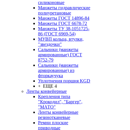
силиконовые
Манжеты гидравлические
полиуретановые
Манжеты ГОСТ 14896-84
Манжеты ГОСТ 6678-72
Манжеты ТУ 38-1051725-
86 (ГОСТ 6969-54)
МУВП кольца, втулки,
"звездочки"
Сальники (манжеты
армированные) ГОСТ
8752-79
Сальники (манжеты
армированные) из
фторкаучука
Уплотнения поршня KGD
+ ЕЩЕ 4
Ленты конвейерные
Крепления типа
"Крокодил", "Баргер",
"МАТО"
Ленты конвейерные
резинотканевые
Ремни плоские
приводные