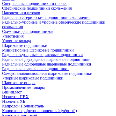
Специальные подшипники и прочее
Сферические подшипники скольжения
Наконечники штоков
Радиально сферические подшипники скольжения
Радиально-упорные и упорные сферические подшипники
скольжения
Съемники для подшипников
Уплотнения
Упорные кольца
Шариковые подшипники
Миниатюрные шариковые подшипники
Радиально-упорные шариковые подшипники
Радиальные двухрядные шариковые подшипники
Радиальные однорядные шариковые подшипники
Радиальные шариковые подшипники
Самоустанавливающиеся шариковые подшипники
Упорные шариковые подшипники
Шариковые опоры
Промышленные товары
Винипласт
Изолента ПВХ
Изолента ХБ
Капролон Полиацеталь
Капролон графитонаполненный (чёрный)
Капролон листовой