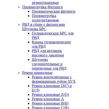
резинотканевые
Пневмотрубка Фитинги
Пневматические фитинги
Пневмотрубка
полиуретановая
РВД в сборе с фитингами
Штуцеры БРС
Гидравлические БРС для
РВД
Краны гидравлические
для РВД
РВД для автомоек
высокого давления
Штуцеры
соединительные и
переходные для РВД
Ремни приводные
Ремни вентиляторные с
формованным зубом AVX
Ремни клиновые D(Г) и
Е(Д)
Ремни клиновые Z(О)
Ремни клиновые А
Ремни клиновые В(Б)
Ремни клиновые С(В)