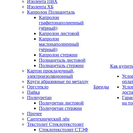
Изолента ПВХ
Изолента ХБ
Капролон Полиацеталь
Капролон
графитонаполненный
(чёрный)
Капролон листовой
Капролон
маслонаполненный
(чёрный)
Капролон стержни
Полиацеталь листовой
Полиацеталь стержни
Как купит
Картон прокладочный,
электроизоляционный
Усло
Круги абразивные по металлу
опла
Оргстекло
Бренды
Усло
Пайка
дост
Полиуретан
Гара
Полиуретан листовой
на то
Полиуретан стержни
Прочее
Сантехнический лён
Текстолит Стеклотекстолит
Стеклотекстолит СТЭФ