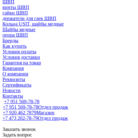
ШВП
винты ШВП
гайки ШВП
держатели для гаек ШВП
Кольца USIT, шайбы медные
Шайбы медные
опора ШВП
Бренды
Как купить
Условия оплаты
Условия доставки
Гарантия на товар
Компания
О компании
Реквизиты
Сертификаты
Новости
Контакты
+7 951 569-78-78
+7 951 569-78-78
Отдел продаж
+7 920 462 7879
Магазин
+7 473 202-78-79
Отдел продаж
Заказать звонок
Задать вопрос