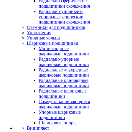
Радиально сферические
подшипники скольжения
Радиально-упорные и
упорные сферические
подшипники скольжения
Съемники для подшипников
Уплотнения
Упорные кольца
Шариковые подшипники
Миниатюрные
шариковые подшипники
Радиально-упорные
шариковые подшипники
Радиальные двухрядные
шариковые подшипники
Радиальные однорядные
шариковые подшипники
Радиальные шариковые
подшипники
Самоустанавливающиеся
шариковые подшипники
Упорные шариковые
подшипники
Шариковые опоры
Винипласт