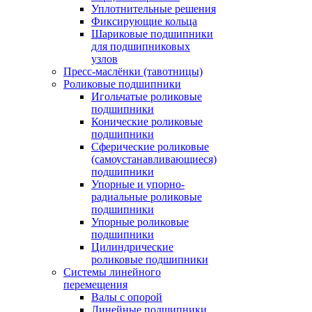
Уплотнительные решения
Фиксирующие кольца
Шариковые подшипники
для подшипниковых
узлов
Пресс-маслёнки (тавотницы)
Роликовые подшипники
Игольчатые роликовые
подшипники
Конические роликовые
подшипники
Сферические роликовые
(самоустанавливающиеся)
подшипники
Упорные и упорно-
радиальные роликовые
подшипники
Упорные роликовые
подшипники
Цилиндрические
роликовые подшипники
Системы линейного
перемещения
Валы с опорой
Линейные подшипники