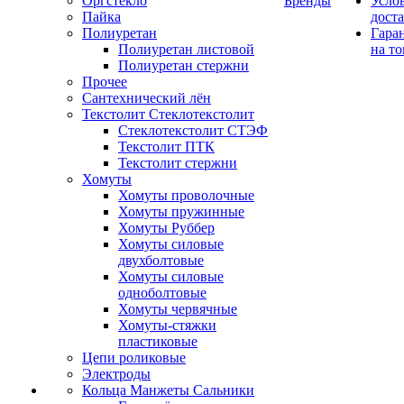
Оргстекло
Бренды
Усло
Пайка
дост
Полиуретан
Гара
Полиуретан листовой
на то
Полиуретан стержни
Прочее
Сантехнический лён
Текстолит Стеклотекстолит
Стеклотекстолит СТЭФ
Текстолит ПТК
Текстолит стержни
Хомуты
Хомуты проволочные
Хомуты пружинные
Хомуты Руббер
Хомуты силовые
двухболтовые
Хомуты силовые
одноболтовые
Хомуты червячные
Хомуты-стяжки
пластиковые
Цепи роликовые
Электроды
Кольца Манжеты Сальники