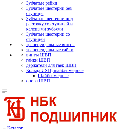
Зубчатые рейки
Зубчатые шестерни без
ступицы
Зубчатые шестерни под
расточку со ступицей и
калеными зубьями
Зубчатые шестерни со
ступицей
трапецеидальные винты
трапецеидальные гайки
винты ШВП
гайки ШВП
держатели для гаек ШВП
Кольца USIT, шайбы медные
Шайбы медные
опора ШВП
Каталог