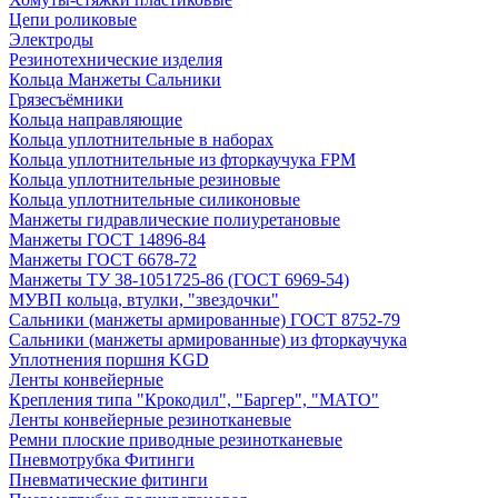
Цепи роликовые
Электроды
Резинотехнические изделия
Кольца Манжеты Сальники
Грязесъёмники
Кольца направляющие
Кольца уплотнительные в наборах
Кольца уплотнительные из фторкаучука FPM
Кольца уплотнительные резиновые
Кольца уплотнительные силиконовые
Манжеты гидравлические полиуретановые
Манжеты ГОСТ 14896-84
Манжеты ГОСТ 6678-72
Манжеты ТУ 38-1051725-86 (ГОСТ 6969-54)
МУВП кольца, втулки, "звездочки"
Сальники (манжеты армированные) ГОСТ 8752-79
Сальники (манжеты армированные) из фторкаучука
Уплотнения поршня KGD
Ленты конвейерные
Крепления типа "Крокодил", "Баргер", "МАТО"
Ленты конвейерные резинотканевые
Ремни плоские приводные резинотканевые
Пневмотрубка Фитинги
Пневматические фитинги