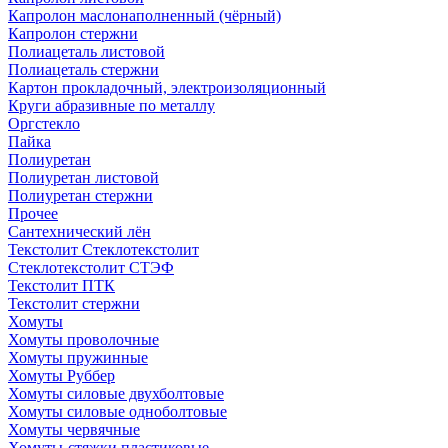
Капролон маслонаполненный (чёрный)
Капролон стержни
Полиацеталь листовой
Полиацеталь стержни
Картон прокладочный, электроизоляционный
Круги абразивные по металлу
Оргстекло
Пайка
Полиуретан
Полиуретан листовой
Полиуретан стержни
Прочее
Сантехнический лён
Текстолит Стеклотекстолит
Стеклотекстолит СТЭФ
Текстолит ПТК
Текстолит стержни
Хомуты
Хомуты проволочные
Хомуты пружинные
Хомуты Руббер
Хомуты силовые двухболтовые
Хомуты силовые одноболтовые
Хомуты червячные
Хомуты-стяжки пластиковые