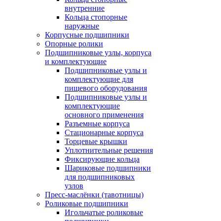
внутренние
Кольца стопорные
наружные
Корпусные подшипники
Опорные ролики
Подшипниковые узлы, корпуса
и комплектующие
Подшипниковые узлы и
комплектующие для
пищевого оборудования
Подшипниковые узлы и
комплектующие
основного применения
Разъемные корпуса
Стационарные корпуса
Торцевые крышки
Уплотнительные решения
Фиксирующие кольца
Шариковые подшипники
для подшипниковых
узлов
Пресс-маслёнки (тавотницы)
Роликовые подшипники
Игольчатые роликовые