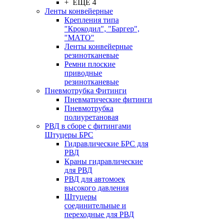
+ ЕЩЕ 4
Ленты конвейерные
Крепления типа
"Крокодил", "Баргер",
"МАТО"
Ленты конвейерные
резинотканевые
Ремни плоские
приводные
резинотканевые
Пневмотрубка Фитинги
Пневматические фитинги
Пневмотрубка
полиуретановая
РВД в сборе с фитингами
Штуцеры БРС
Гидравлические БРС для
РВД
Краны гидравлические
для РВД
РВД для автомоек
высокого давления
Штуцеры
соединительные и
переходные для РВД