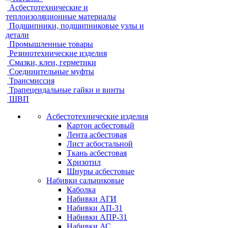
Асбестотехнические и
теплоизоляционные материалы
Подшипники, подшипниковые узлы и
детали
Промышленные товары
Резинотехнические изделия
Смазки, клеи, герметики
Соединительные муфты
Трансмиссия
Трапецеидальные гайки и винты
ШВП
Асбестотехнические изделия
Картон асбестовый
Лента асбестовая
Лист асбостальной
Ткань асбестовая
Хризотил
Шнуры асбестовые
Набивки сальниковые
Каболка
Набивки АГИ
Набивки АП-31
Набивки АПР-31
Набивки АС