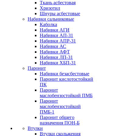
Ткань асбестовая
Хризотил
Шнуры асбестовые
Набивки сальниковые
Каболка
Набивки АГИ
Набивки АП-31
Набивки АПР-31
Набивки АС
Набивки АФТ
Набивки ЛП-31
Набивки ХБП-31
Паронит
Набивки безасбестовые
Паронит кислотостойкий
ПК
Паронит
маслобензостойкий ПМБ
Паронит
маслобензостойкий
ПМБ-1
Паронит общего
назначения ПОН-Б
Втулки
Втулки скольжения