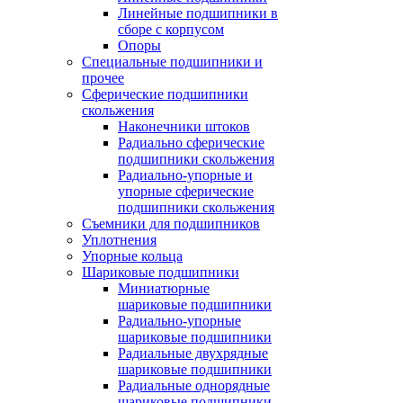
Линейные подшипники в
сборе с корпусом
Опоры
Специальные подшипники и
прочее
Сферические подшипники
скольжения
Наконечники штоков
Радиально сферические
подшипники скольжения
Радиально-упорные и
упорные сферические
подшипники скольжения
Съемники для подшипников
Уплотнения
Упорные кольца
Шариковые подшипники
Миниатюрные
шариковые подшипники
Радиально-упорные
шариковые подшипники
Радиальные двухрядные
шариковые подшипники
Радиальные однорядные
шариковые подшипники