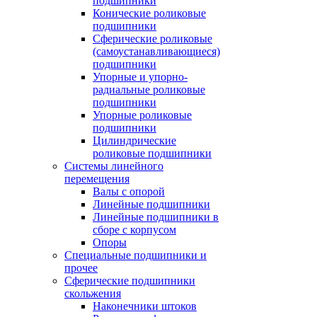
подшипники
Конические роликовые
подшипники
Сферические роликовые
(самоустанавливающиеся)
подшипники
Упорные и упорно-
радиальные роликовые
подшипники
Упорные роликовые
подшипники
Цилиндрические
роликовые подшипники
Системы линейного
перемещения
Валы с опорой
Линейные подшипники
Линейные подшипники в
сборе с корпусом
Опоры
Специальные подшипники и
прочее
Сферические подшипники
скольжения
Наконечники штоков