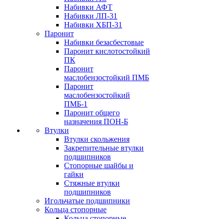
Набивки АФТ
Набивки ЛП-31
Набивки ХБП-31
Паронит
Набивки безасбестовые
Паронит кислотостойкий
ПК
Паронит
маслобензостойкий ПМБ
Паронит
маслобензостойкий
ПМБ-1
Паронит общего
назначения ПОН-Б
Втулки
Втулки скольжения
Закрепительные втулки
подшипников
Стопорные шайбы и
гайки
Стяжные втулки
подшипников
Игольчатые подшипники
Кольца стопорные
Кольца стопорные