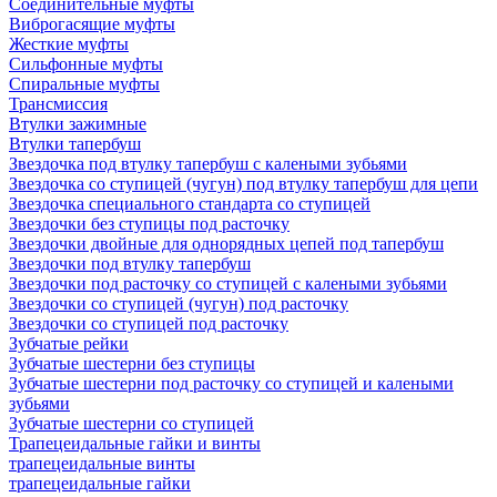
Соединительные муфты
Виброгасящие муфты
Жесткие муфты
Сильфонные муфты
Спиральные муфты
Трансмиссия
Втулки зажимные
Втулки тапербуш
Звездочка под втулку тапербуш c калеными зубьями
Звездочка со ступицей (чугун) под втулку тапербуш для цепи
Звездочка специального стандарта со ступицей
Звездочки без ступицы под расточку
Звездочки двойные для однорядных цепей под тапербуш
Звездочки под втулку тапербуш
Звездочки под расточку со ступицей с калеными зубьями
Звездочки со ступицей (чугун) под расточку
Звездочки со ступицей под расточку
Зубчатые рейки
Зубчатые шестерни без ступицы
Зубчатые шестерни под расточку со ступицей и калеными
зубьями
Зубчатые шестерни со ступицей
Трапецеидальные гайки и винты
трапецеидальные винты
трапецеидальные гайки