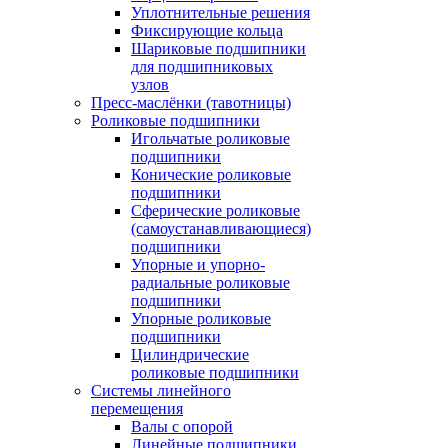
Уплотнительные решения
Фиксирующие кольца
Шариковые подшипники
для подшипниковых
узлов
Пресс-маслёнки (тавотницы)
Роликовые подшипники
Игольчатые роликовые
подшипники
Конические роликовые
подшипники
Сферические роликовые
(самоустанавливающиеся)
подшипники
Упорные и упорно-
радиальные роликовые
подшипники
Упорные роликовые
подшипники
Цилиндрические
роликовые подшипники
Системы линейного
перемещения
Валы с опорой
Линейные подшипники