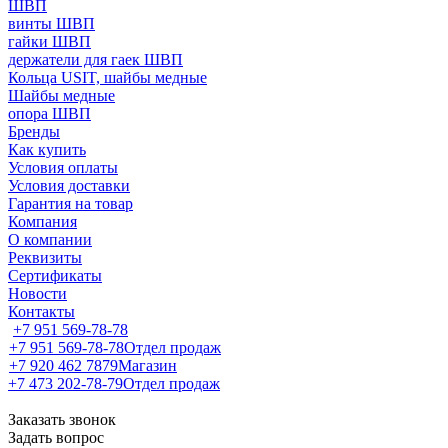
ШВП
винты ШВП
гайки ШВП
держатели для гаек ШВП
Кольца USIT, шайбы медные
Шайбы медные
опора ШВП
Бренды
Как купить
Условия оплаты
Условия доставки
Гарантия на товар
Компания
О компании
Реквизиты
Сертификаты
Новости
Контакты
+7 951 569-78-78
+7 951 569-78-78
Отдел продаж
+7 920 462 7879
Магазин
+7 473 202-78-79
Отдел продаж
Заказать звонок
Задать вопрос