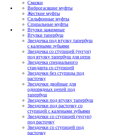
Смазки
Виброгасящие муфты
Жесткие муфты
Сильфонные муфты
Спиральные муфты
Втулки зажимные
Втулки тапербуш
Звездочка под втулку тапербуш
c калеными зубьями
Звездочка со ступицей (чугун)
под втулку тапербуш для цепи
Звездочка специального
стандарта со ступицей
Звездочки без ступицы под
расточку
Звездочки двойные для
однорядных цепей под
тапербуш
Звездочки под втулку тапербуш
Звездочки под расточку со
ступицей с калеными зубьями
Звездочки со ступицей (чугун)
под расточку
Звездочки со ступицей под
расточку