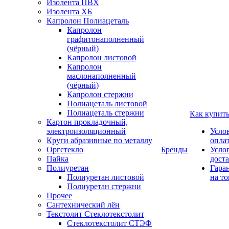
Изолента ПВХ
Изолента ХБ
Капролон Полиацеталь
Капролон
графитонаполненный
(чёрный)
Капролон листовой
Капролон
маслонаполненный
(чёрный)
Капролон стержни
Полиацеталь листовой
Полиацеталь стержни
Как купит
Картон прокладочный,
электроизоляционный
Усло
Круги абразивные по металлу
опла
Оргстекло
Бренды
Усло
Пайка
дост
Полиуретан
Гара
Полиуретан листовой
на то
Полиуретан стержни
Прочее
Сантехнический лён
Текстолит Стеклотекстолит
Стеклотекстолит СТЭФ