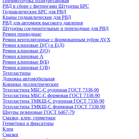
Пневмотрубка полиуретановая
РВД в сборе с фитингами Штуцеры БРС
Гидравлические БРС для РВД
Краны гидравлические для РВД
РВД для автомоек высокого давления
Штуцеры соединительные и переходные для РВД
Ремни приводные
Ремни вентиляторные с формованным зубом AVX
Ремни клиновые D(Г) и Е(Д)
Ремни клиновые Z(О)
Ремни клиновые А
Ремни клиновые В(Б)
Ремни клиновые С(В)
Техпластины
Дорожка автомобильная
Коврики диэлектрические
Техпластина МБС-С рулонная ГОСТ 7338-90
Техпластина МБС-С формовая ГОСТ 7338-90
Техпластина ТМКЩ-С рулонная ГОСТ 7338-90
Техпластина ТМКЩ-С формовая ГОСТ 7338-90
Шнуры резиновые ГОСТ 6467-79
Смазки, клеи, герметики
Герметики и фиксаторы
Клеи
Смазки