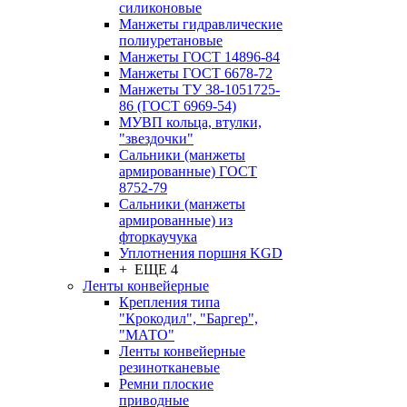
силиконовые
Манжеты гидравлические
полиуретановые
Манжеты ГОСТ 14896-84
Манжеты ГОСТ 6678-72
Манжеты ТУ 38-1051725-
86 (ГОСТ 6969-54)
МУВП кольца, втулки,
"звездочки"
Сальники (манжеты
армированные) ГОСТ
8752-79
Сальники (манжеты
армированные) из
фторкаучука
Уплотнения поршня KGD
+ ЕЩЕ 4
Ленты конвейерные
Крепления типа
"Крокодил", "Баргер",
"МАТО"
Ленты конвейерные
резинотканевые
Ремни плоские
приводные