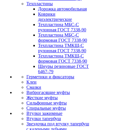
Техпластины
Дорожка автомобильная
Коврики
диэлектрические
Техпластина МБС-С
рулонная ГОСТ 7338-90
Техпластина МБС-С
формовая ГОСТ 7338-90
Техпластина ТМКЩ-С
рулонная ГОСТ 7338-90
Техпластина ТМКЩ-С
формовая ГОСТ 7338-90
Шнуры резиновые ГОСТ
6467-79
Герметики и фиксаторы
Клеи
Смазки
Виброгасящие муфты
Жесткие муфты
Сильфонные муфты
Спиральные муфты
Втулки зажимные
Втулки тапербуш
Звездочка под втулку тапербуш
c калеными зубьями