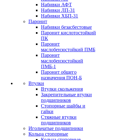
Набивки АФТ
Набивки ЛП-31
Набивки ХБП-31
Паронит
Набивки безасбестовые
Паронит кислотостойкий
ПК
Паронит
маслобензостойкий ПМБ
Паронит
маслобензостойкий
ПМБ-1
Паронит общего
назначения ПОН-Б
Втулки
Втулки скольжения
Закрепительные втулки
подшипников
Стопорные шайбы и
гайки
Стяжные втулки
подшипников
Игольчатые подшипники
Кольца стопорные
Кольца стопорные