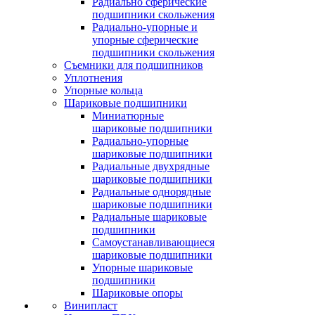
Радиально сферические
подшипники скольжения
Радиально-упорные и
упорные сферические
подшипники скольжения
Съемники для подшипников
Уплотнения
Упорные кольца
Шариковые подшипники
Миниатюрные
шариковые подшипники
Радиально-упорные
шариковые подшипники
Радиальные двухрядные
шариковые подшипники
Радиальные однорядные
шариковые подшипники
Радиальные шариковые
подшипники
Самоустанавливающиеся
шариковые подшипники
Упорные шариковые
подшипники
Шариковые опоры
Винипласт