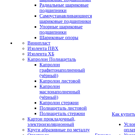
Радиальные шариковые
подшипники
Самоустанавливающиеся
шариковые подшипники
Упорные шариковые
подшипники
Шариковые опоры
Винипласт
Изолента ПВХ
Изолента ХБ
Капролон Полиацеталь
Капролон
графитонаполненный
(чёрный)
Капролон листовой
Капролон
маслонаполненный
(чёрный)
Капролон стержни
Полиацеталь листовой
Полиацеталь стержни
Как купит
Картон прокладочный,
электроизоляционный
Усло
Круги абразивные по металлу
опла