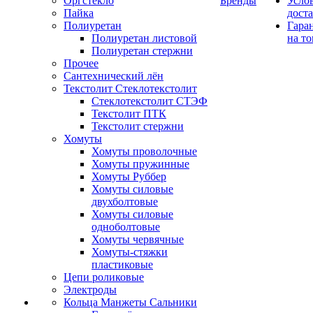
Оргстекло
Бренды
Усло
Пайка
дост
Полиуретан
Гара
Полиуретан листовой
на то
Полиуретан стержни
Прочее
Сантехнический лён
Текстолит Стеклотекстолит
Стеклотекстолит СТЭФ
Текстолит ПТК
Текстолит стержни
Хомуты
Хомуты проволочные
Хомуты пружинные
Хомуты Руббер
Хомуты силовые
двухболтовые
Хомуты силовые
одноболтовые
Хомуты червячные
Хомуты-стяжки
пластиковые
Цепи роликовые
Электроды
Кольца Манжеты Сальники