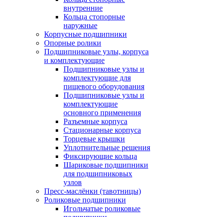
внутренние
Кольца стопорные
наружные
Корпусные подшипники
Опорные ролики
Подшипниковые узлы, корпуса
и комплектующие
Подшипниковые узлы и
комплектующие для
пищевого оборудования
Подшипниковые узлы и
комплектующие
основного применения
Разъемные корпуса
Стационарные корпуса
Торцевые крышки
Уплотнительные решения
Фиксирующие кольца
Шариковые подшипники
для подшипниковых
узлов
Пресс-маслёнки (тавотницы)
Роликовые подшипники
Игольчатые роликовые