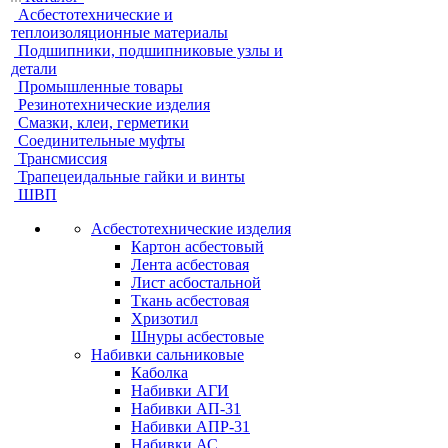
Асбестотехнические и
теплоизоляционные материалы
Подшипники, подшипниковые узлы и
детали
Промышленные товары
Резинотехнические изделия
Смазки, клеи, герметики
Соединительные муфты
Трансмиссия
Трапецеидальные гайки и винты
ШВП
Асбестотехнические изделия
Картон асбестовый
Лента асбестовая
Лист асбостальной
Ткань асбестовая
Хризотил
Шнуры асбестовые
Набивки сальниковые
Каболка
Набивки АГИ
Набивки АП-31
Набивки АПР-31
Набивки АС