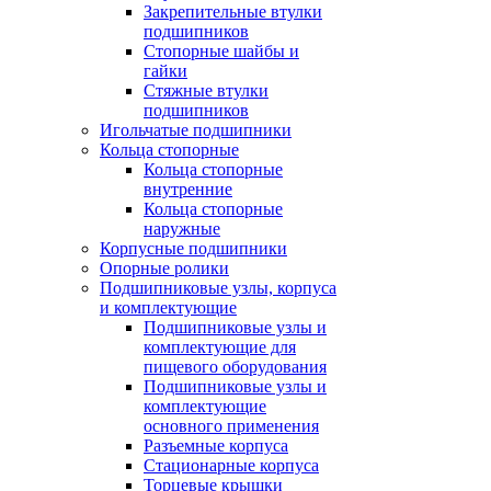
Закрепительные втулки
подшипников
Стопорные шайбы и
гайки
Стяжные втулки
подшипников
Игольчатые подшипники
Кольца стопорные
Кольца стопорные
внутренние
Кольца стопорные
наружные
Корпусные подшипники
Опорные ролики
Подшипниковые узлы, корпуса
и комплектующие
Подшипниковые узлы и
комплектующие для
пищевого оборудования
Подшипниковые узлы и
комплектующие
основного применения
Разъемные корпуса
Стационарные корпуса
Торцевые крышки