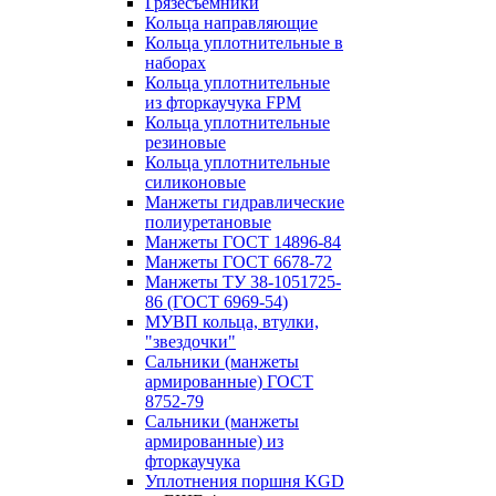
Грязесъёмники
Кольца направляющие
Кольца уплотнительные в
наборах
Кольца уплотнительные
из фторкаучука FPM
Кольца уплотнительные
резиновые
Кольца уплотнительные
силиконовые
Манжеты гидравлические
полиуретановые
Манжеты ГОСТ 14896-84
Манжеты ГОСТ 6678-72
Манжеты ТУ 38-1051725-
86 (ГОСТ 6969-54)
МУВП кольца, втулки,
"звездочки"
Сальники (манжеты
армированные) ГОСТ
8752-79
Сальники (манжеты
армированные) из
фторкаучука
Уплотнения поршня KGD