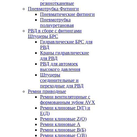
резинотканевые
Пневмотрубка Фитинги
Пневматические фитинги
Пневмотрубка
полиуретановая
РВД в сборе с фитингами
Штуцеры БРС
Гидравлические БРС для
РВД
Краны гидравлические
для РВД
РВД для автомоек
высокого давления
Штуцеры
соединительные и
переходные для РВД
Ремни приводные
Ремни вентиляторные с
формованным зубом AVX
Ремни клиновые D(Г) и
Е(Д)
Ремни клиновые Z(О)
Ремни клиновые А
Ремни клиновые В(Б)
Ремни клиновые С(В)