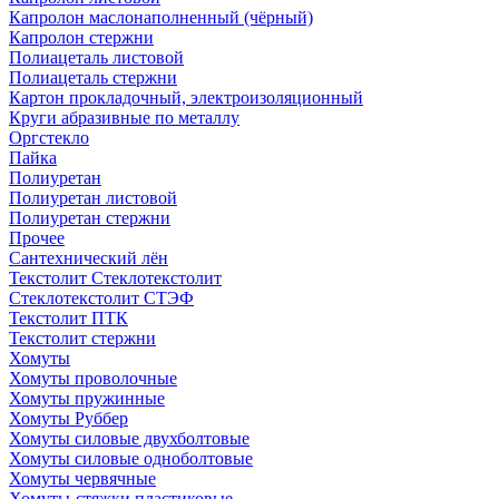
Капролон маслонаполненный (чёрный)
Капролон стержни
Полиацеталь листовой
Полиацеталь стержни
Картон прокладочный, электроизоляционный
Круги абразивные по металлу
Оргстекло
Пайка
Полиуретан
Полиуретан листовой
Полиуретан стержни
Прочее
Сантехнический лён
Текстолит Стеклотекстолит
Стеклотекстолит СТЭФ
Текстолит ПТК
Текстолит стержни
Хомуты
Хомуты проволочные
Хомуты пружинные
Хомуты Руббер
Хомуты силовые двухболтовые
Хомуты силовые одноболтовые
Хомуты червячные
Хомуты-стяжки пластиковые