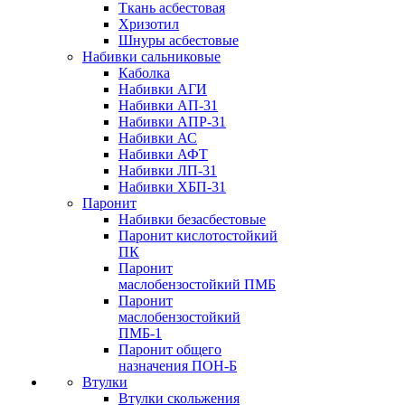
Ткань асбестовая
Хризотил
Шнуры асбестовые
Набивки сальниковые
Каболка
Набивки АГИ
Набивки АП-31
Набивки АПР-31
Набивки АС
Набивки АФТ
Набивки ЛП-31
Набивки ХБП-31
Паронит
Набивки безасбестовые
Паронит кислотостойкий
ПК
Паронит
маслобензостойкий ПМБ
Паронит
маслобензостойкий
ПМБ-1
Паронит общего
назначения ПОН-Б
Втулки
Втулки скольжения