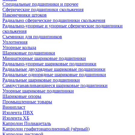
Специальные подшипники и прочее
Сферические подшипники скольжения
Наконечники штоков
Радиально сферические подшипники скольжения
Радиально-упорные и упорные сферические подшипники
скольжения
Съемники для подшипников
Уплотнения
Упорные кольца
Шариковые подшипники
Миниатюрные шариковые подшипники
Радиально-упорные шариковые подшипники
Радиальные двухрядные шариковые подшипники
Радиальные однорядные шариковые подшипники
Радиальные шариковые подшипники
Самоустанавливающиеся шариковые подшипники
Упорные шариковые подшипники
Шариковые опоры
Промышленные товары
Винипласт
Изолента ПВХ
Изолента ХБ
Капролон Полиацеталь
Капролон графитонаполненный (чёрный)
Капролон листовой