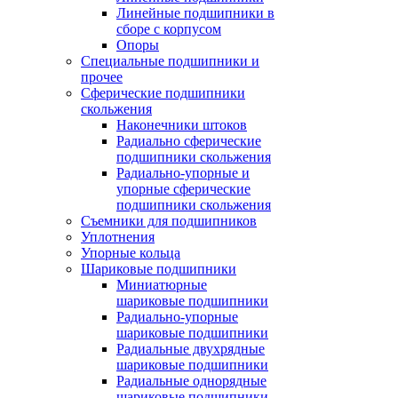
Линейные подшипники в
сборе с корпусом
Опоры
Специальные подшипники и
прочее
Сферические подшипники
скольжения
Наконечники штоков
Радиально сферические
подшипники скольжения
Радиально-упорные и
упорные сферические
подшипники скольжения
Съемники для подшипников
Уплотнения
Упорные кольца
Шариковые подшипники
Миниатюрные
шариковые подшипники
Радиально-упорные
шариковые подшипники
Радиальные двухрядные
шариковые подшипники
Радиальные однорядные
шариковые подшипники