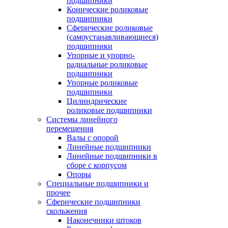
подшипники
Конические роликовые
подшипники
Сферические роликовые
(самоустанавливающиеся)
подшипники
Упорные и упорно-
радиальные роликовые
подшипники
Упорные роликовые
подшипники
Цилиндрические
роликовые подшипники
Системы линейного
перемещения
Валы с опорой
Линейные подшипники
Линейные подшипники в
сборе с корпусом
Опоры
Специальные подшипники и
прочее
Сферические подшипники
скольжения
Наконечники штоков