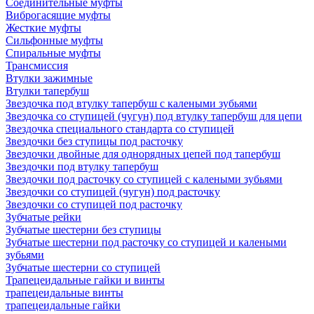
Соединительные муфты
Виброгасящие муфты
Жесткие муфты
Сильфонные муфты
Спиральные муфты
Трансмиссия
Втулки зажимные
Втулки тапербуш
Звездочка под втулку тапербуш c калеными зубьями
Звездочка со ступицей (чугун) под втулку тапербуш для цепи
Звездочка специального стандарта со ступицей
Звездочки без ступицы под расточку
Звездочки двойные для однорядных цепей под тапербуш
Звездочки под втулку тапербуш
Звездочки под расточку со ступицей с калеными зубьями
Звездочки со ступицей (чугун) под расточку
Звездочки со ступицей под расточку
Зубчатые рейки
Зубчатые шестерни без ступицы
Зубчатые шестерни под расточку со ступицей и калеными
зубьями
Зубчатые шестерни со ступицей
Трапецеидальные гайки и винты
трапецеидальные винты
трапецеидальные гайки