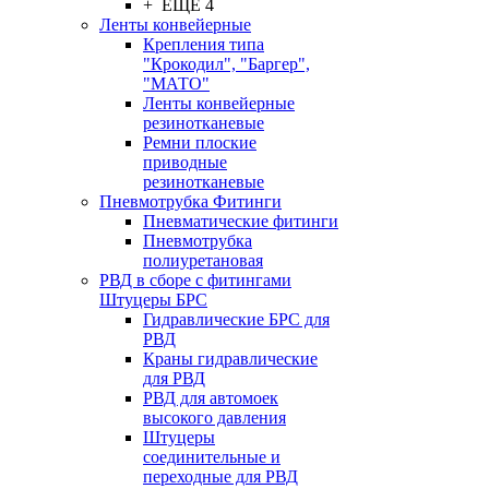
+ ЕЩЕ 4
Ленты конвейерные
Крепления типа
"Крокодил", "Баргер",
"МАТО"
Ленты конвейерные
резинотканевые
Ремни плоские
приводные
резинотканевые
Пневмотрубка Фитинги
Пневматические фитинги
Пневмотрубка
полиуретановая
РВД в сборе с фитингами
Штуцеры БРС
Гидравлические БРС для
РВД
Краны гидравлические
для РВД
РВД для автомоек
высокого давления
Штуцеры
соединительные и
переходные для РВД