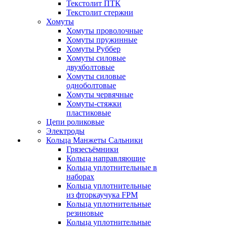
Текстолит ПТК
Текстолит стержни
Хомуты
Хомуты проволочные
Хомуты пружинные
Хомуты Руббер
Хомуты силовые
двухболтовые
Хомуты силовые
одноболтовые
Хомуты червячные
Хомуты-стяжки
пластиковые
Цепи роликовые
Электроды
Кольца Манжеты Сальники
Грязесъёмники
Кольца направляющие
Кольца уплотнительные в
наборах
Кольца уплотнительные
из фторкаучука FPM
Кольца уплотнительные
резиновые
Кольца уплотнительные