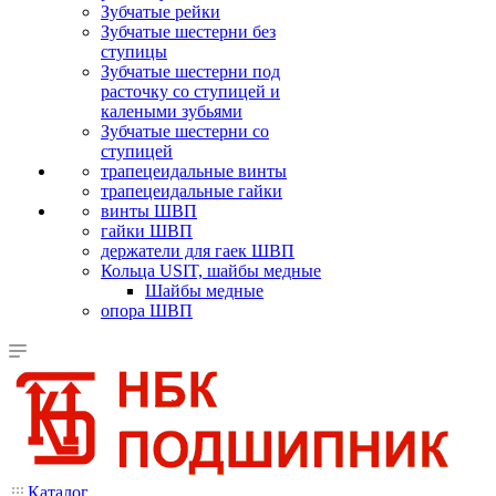
Зубчатые рейки
Зубчатые шестерни без
ступицы
Зубчатые шестерни под
расточку со ступицей и
калеными зубьями
Зубчатые шестерни со
ступицей
трапецеидальные винты
трапецеидальные гайки
винты ШВП
гайки ШВП
держатели для гаек ШВП
Кольца USIT, шайбы медные
Шайбы медные
опора ШВП
Каталог