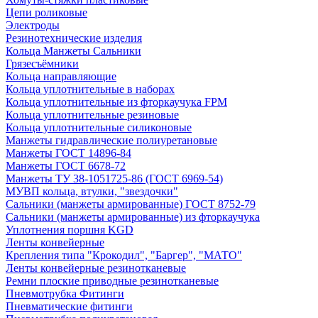
Цепи роликовые
Электроды
Резинотехнические изделия
Кольца Манжеты Сальники
Грязесъёмники
Кольца направляющие
Кольца уплотнительные в наборах
Кольца уплотнительные из фторкаучука FPM
Кольца уплотнительные резиновые
Кольца уплотнительные силиконовые
Манжеты гидравлические полиуретановые
Манжеты ГОСТ 14896-84
Манжеты ГОСТ 6678-72
Манжеты ТУ 38-1051725-86 (ГОСТ 6969-54)
МУВП кольца, втулки, "звездочки"
Сальники (манжеты армированные) ГОСТ 8752-79
Сальники (манжеты армированные) из фторкаучука
Уплотнения поршня KGD
Ленты конвейерные
Крепления типа "Крокодил", "Баргер", "МАТО"
Ленты конвейерные резинотканевые
Ремни плоские приводные резинотканевые
Пневмотрубка Фитинги
Пневматические фитинги