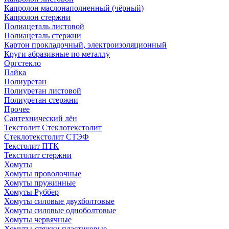
Капролон маслонаполненный (чёрный)
Капролон стержни
Полиацеталь листовой
Полиацеталь стержни
Картон прокладочный, электроизоляционный
Круги абразивные по металлу
Оргстекло
Пайка
Полиуретан
Полиуретан листовой
Полиуретан стержни
Прочее
Сантехнический лён
Текстолит Стеклотекстолит
Стеклотекстолит СТЭФ
Текстолит ПТК
Текстолит стержни
Хомуты
Хомуты проволочные
Хомуты пружинные
Хомуты Руббер
Хомуты силовые двухболтовые
Хомуты силовые одноболтовые
Хомуты червячные
Хомуты-стяжки пластиковые