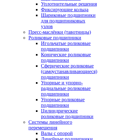
Уплотнительные решения
Фиксирующие кольца
Шариковые подшипники
для подшипниковых
узлов
Пресс-маслёнки (тавотницы)
Роликовые подшипники
Игольчатые роликовые
подшипники
Конические роликовые
подшипники
Сферические роликовые
(самоустанавливающиеся)
подшипники
Упорные и упорно-
радиальные роликовые
подшипники
Упорные роликовые
подшипники
Цилиндрические
роликовые подшипники
Системы линейного
перемещения
Валы с опорой
Линейные подшипники