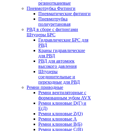
резинотканевые
Пневмотрубка Фитинги
Пневматические фитинги
Пневмотрубка
полиуретановая
РВД в сборе с фитингами
Штуцеры БРС
Гидравлические БРС для
РВД
Краны гидравлические
для РВД
РВД для автомоек
высокого давления
Штуцеры
соединительные и
переходные для РВД
Ремни приводные
Ремни вентиляторные с
формованным зубом AVX
Ремни клиновые D(Г) и
Е(Д)
Ремни клиновые Z(О)
Ремни клиновые А
Ремни клиновые В(Б)
Ремни клиновые С(В)