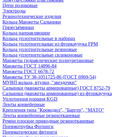
Цепи роликовые
Электроды
Резинотехнические изделия
Кольца Манжеты Сальники
Грязесъёмники
Кольца направляющие
Кольца уплотнительные в наборах
Кольца уплотнительные из фторкаучука FPM
Кольца уплотнительные резиновые
Кольца уплотнительные силиконовые
Манжеты гидравлические полиуретановые
Манжеты ГОСТ 14896-84
Манжеты ГОСТ 6678-72
Манжеты ТУ 38-1051725-86 (ГОСТ 6969-54)
МУВП кольца, втулки, "звездочки"
Сальники (манжеты армированные) ГОСТ 8752-79
Сальники (манжеты армированные) из фторкаучука
Уплотнения поршня KGD
Ленты конвейерные
Крепления типа "Крокодил", "Баргер", "МАТО"
Ленты конвейерные резинотканевые
Ремни плоские приводные резинотканевые
Пневмотрубка Фитинги
Пневматические фитинги