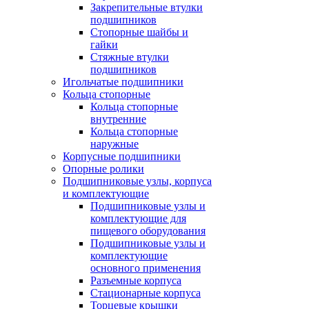
Закрепительные втулки
подшипников
Стопорные шайбы и
гайки
Стяжные втулки
подшипников
Игольчатые подшипники
Кольца стопорные
Кольца стопорные
внутренние
Кольца стопорные
наружные
Корпусные подшипники
Опорные ролики
Подшипниковые узлы, корпуса
и комплектующие
Подшипниковые узлы и
комплектующие для
пищевого оборудования
Подшипниковые узлы и
комплектующие
основного применения
Разъемные корпуса
Стационарные корпуса
Торцевые крышки