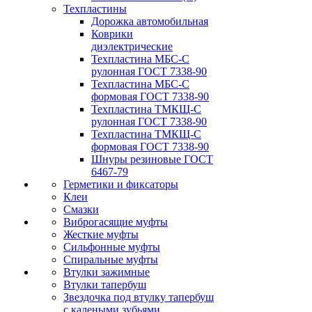
Техпластины
Дорожка автомобильная
Коврики
диэлектрические
Техпластина МБС-С
рулонная ГОСТ 7338-90
Техпластина МБС-С
формовая ГОСТ 7338-90
Техпластина ТМКЩ-С
рулонная ГОСТ 7338-90
Техпластина ТМКЩ-С
формовая ГОСТ 7338-90
Шнуры резиновые ГОСТ
6467-79
Герметики и фиксаторы
Клеи
Смазки
Виброгасящие муфты
Жесткие муфты
Сильфонные муфты
Спиральные муфты
Втулки зажимные
Втулки тапербуш
Звездочка под втулку тапербуш
c калеными зубьями