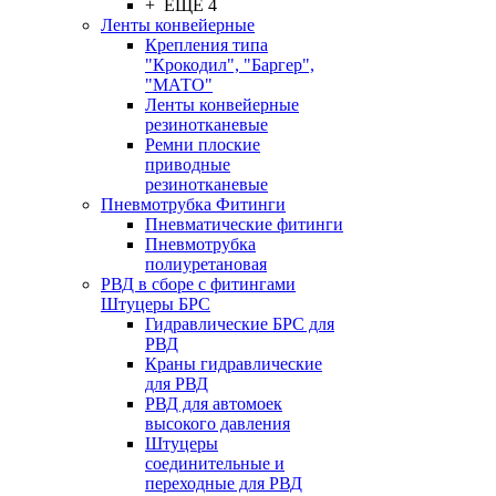
+ ЕЩЕ 4
Ленты конвейерные
Крепления типа
"Крокодил", "Баргер",
"МАТО"
Ленты конвейерные
резинотканевые
Ремни плоские
приводные
резинотканевые
Пневмотрубка Фитинги
Пневматические фитинги
Пневмотрубка
полиуретановая
РВД в сборе с фитингами
Штуцеры БРС
Гидравлические БРС для
РВД
Краны гидравлические
для РВД
РВД для автомоек
высокого давления
Штуцеры
соединительные и
переходные для РВД