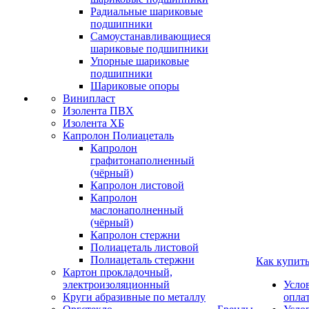
Радиальные шариковые
подшипники
Самоустанавливающиеся
шариковые подшипники
Упорные шариковые
подшипники
Шариковые опоры
Винипласт
Изолента ПВХ
Изолента ХБ
Капролон Полиацеталь
Капролон
графитонаполненный
(чёрный)
Капролон листовой
Капролон
маслонаполненный
(чёрный)
Капролон стержни
Полиацеталь листовой
Полиацеталь стержни
Как купит
Картон прокладочный,
электроизоляционный
Усло
Круги абразивные по металлу
опла