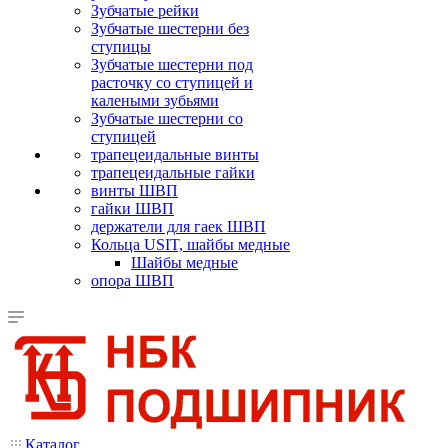
Зубчатые рейки
Зубчатые шестерни без
ступицы
Зубчатые шестерни под
расточку со ступицей и
калеными зубьями
Зубчатые шестерни со
ступицей
трапецеидальные винты
трапецеидальные гайки
винты ШВП
гайки ШВП
держатели для гаек ШВП
Кольца USIT, шайбы медные
Шайбы медные
опора ШВП
Каталог