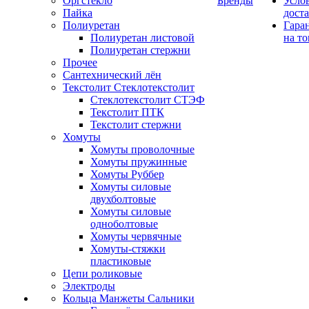
Оргстекло
Бренды
Усло
Пайка
дост
Полиуретан
Гара
Полиуретан листовой
на то
Полиуретан стержни
Прочее
Сантехнический лён
Текстолит Стеклотекстолит
Стеклотекстолит СТЭФ
Текстолит ПТК
Текстолит стержни
Хомуты
Хомуты проволочные
Хомуты пружинные
Хомуты Руббер
Хомуты силовые
двухболтовые
Хомуты силовые
одноболтовые
Хомуты червячные
Хомуты-стяжки
пластиковые
Цепи роликовые
Электроды
Кольца Манжеты Сальники