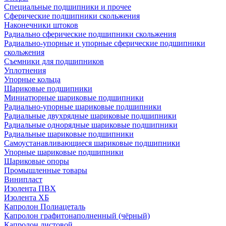
Специальные подшипники и прочее
Сферические подшипники скольжения
Наконечники штоков
Радиально сферические подшипники скольжения
Радиально-упорные и упорные сферические подшипники
скольжения
Съемники для подшипников
Уплотнения
Упорные кольца
Шариковые подшипники
Миниатюрные шариковые подшипники
Радиально-упорные шариковые подшипники
Радиальные двухрядные шариковые подшипники
Радиальные однорядные шариковые подшипники
Радиальные шариковые подшипники
Самоустанавливающиеся шариковые подшипники
Упорные шариковые подшипники
Шариковые опоры
Промышленные товары
Винипласт
Изолента ПВХ
Изолента ХБ
Капролон Полиацеталь
Капролон графитонаполненный (чёрный)
Капролон листовой