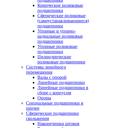
подшипники
Конические роликовые
подшипники
Сферические роликовые
(самоустанавливающиеся)
подшипники
Упорные и упорно-
радиальные роликовые
подшипники
Упорные роликовые
подшипники
Цилиндрические
роликовые подшипники
Системы линейного
перемещения
Валы с опорой
Линейные подшипники
Линейные подшипники в
сборе с корпусом
Опоры
Специальные подшипники и
прочее
Сферические подшипники
скольжения
Наконечники штоков