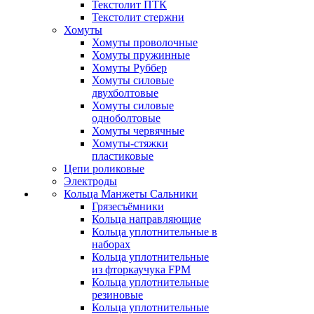
Текстолит ПТК
Текстолит стержни
Хомуты
Хомуты проволочные
Хомуты пружинные
Хомуты Руббер
Хомуты силовые
двухболтовые
Хомуты силовые
одноболтовые
Хомуты червячные
Хомуты-стяжки
пластиковые
Цепи роликовые
Электроды
Кольца Манжеты Сальники
Грязесъёмники
Кольца направляющие
Кольца уплотнительные в
наборах
Кольца уплотнительные
из фторкаучука FPM
Кольца уплотнительные
резиновые
Кольца уплотнительные