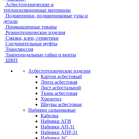
Асбестотехнические и
теплоизоляционные материалы
Подшипники, подшипниковые узлы и
детали
Промышленные товары
Резинотехнические изделия
Смазки, клеи, герметики
Соединительные муфты
Трансмиссия
Трапецеидальные гайки и винты
ШВП
Асбестотехнические изделия
Картон асбестовый
Лента асбестовая
Лист асбостальной
Ткань асбестовая
Хризотил
Шнуры асбестовые
Набивки сальниковые
Каболка
Набивки АГИ
Набивки АП-31
Набивки АПР-31
Набивки АС