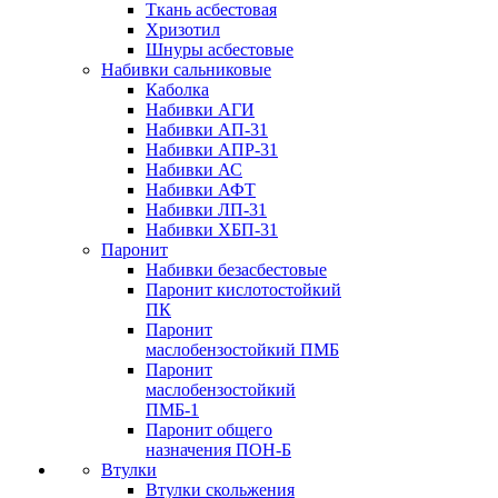
Ткань асбестовая
Хризотил
Шнуры асбестовые
Набивки сальниковые
Каболка
Набивки АГИ
Набивки АП-31
Набивки АПР-31
Набивки АС
Набивки АФТ
Набивки ЛП-31
Набивки ХБП-31
Паронит
Набивки безасбестовые
Паронит кислотостойкий
ПК
Паронит
маслобензостойкий ПМБ
Паронит
маслобензостойкий
ПМБ-1
Паронит общего
назначения ПОН-Б
Втулки
Втулки скольжения