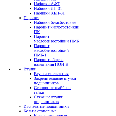
Набивки АФТ
Набивки ЛП-31
Набивки ХБП-31
Паронит
Набивки безасбестовые
Паронит кислотостойкий
ПК
Паронит
маслобензостойкий ПМБ
Паронит
маслобензостойкий
ПМБ-1
Паронит общего
назначения ПОН-Б
Втулки
Втулки скольжения
Закрепительные втулки
подшипников
Стопорные шайбы и
гайки
Стяжные втулки
подшипников
Игольчатые подшипники
Кольца стопорные
Кольца стопорные