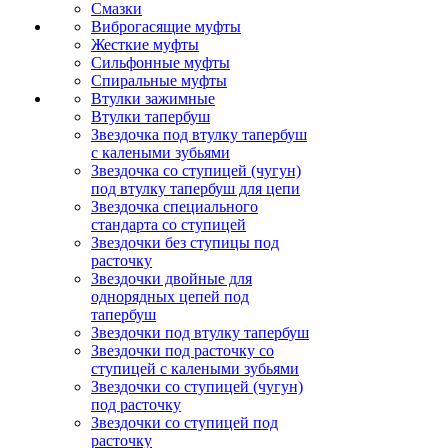
Смазки
Виброгасящие муфты
Жесткие муфты
Сильфонные муфты
Спиральные муфты
Втулки зажимные
Втулки тапербуш
Звездочка под втулку тапербуш
c калеными зубьями
Звездочка со ступицей (чугун)
под втулку тапербуш для цепи
Звездочка специального
стандарта со ступицей
Звездочки без ступицы под
расточку
Звездочки двойные для
однорядных цепей под
тапербуш
Звездочки под втулку тапербуш
Звездочки под расточку со
ступицей с калеными зубьями
Звездочки со ступицей (чугун)
под расточку
Звездочки со ступицей под
расточку