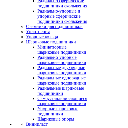
Радиально сферические
подшипники скольжения
Радиально-упорные и
упорные сферические
подшипники скольжения
Съемники для подшипников
Уплотнения
Упорные кольца
Шариковые подшипники
Миниатюрные
шариковые подшипники
Радиально-упорные
шариковые подшипники
Радиальные двухрядные
шариковые подшипники
Радиальные однорядные
шариковые подшипники
Радиальные шариковые
подшипники
Самоустанавливающиеся
шариковые подшипники
Упорные шариковые
подшипники
Шариковые опоры
Винипласт