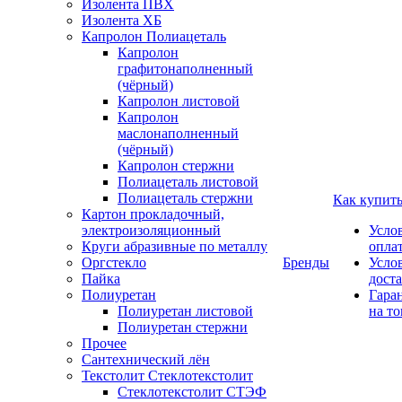
Изолента ПВХ
Изолента ХБ
Капролон Полиацеталь
Капролон
графитонаполненный
(чёрный)
Капролон листовой
Капролон
маслонаполненный
(чёрный)
Капролон стержни
Полиацеталь листовой
Полиацеталь стержни
Как купит
Картон прокладочный,
электроизоляционный
Усло
Круги абразивные по металлу
опла
Оргстекло
Бренды
Усло
Пайка
дост
Полиуретан
Гара
Полиуретан листовой
на то
Полиуретан стержни
Прочее
Сантехнический лён
Текстолит Стеклотекстолит
Стеклотекстолит СТЭФ