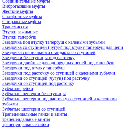
Соединительные муфты
Виброгасящие муфты
Жесткие муфты
Сильфонные муфты
Спиральные муфты
Трансмиссия
Втулки зажимные
Втулки тапербуш
Звездочка под втулку тапербуш c калеными зубьями
Звездочка со ступицей (чугун) под втулку тапербуш для цепи
Звездочка специального стандарта со ступицей
Звездочки без ступицы под расточку
Звездочки двойные для однорядных цепей под тапербуш
Звездочки под втулку тапербуш
Звездочки под расточку со ступицей с калеными зубьями
Звездочки со ступицей (чугун) под расточку
Звездочки со ступицей под расточку
Зубчатые рейки
Зубчатые шестерни без ступицы
Зубчатые шестерни под расточку со ступицей и калеными
зубьями
Зубчатые шестерни со ступицей
Трапецеидальные гайки и винты
трапецеидальные винты
трапецеидальные гайки