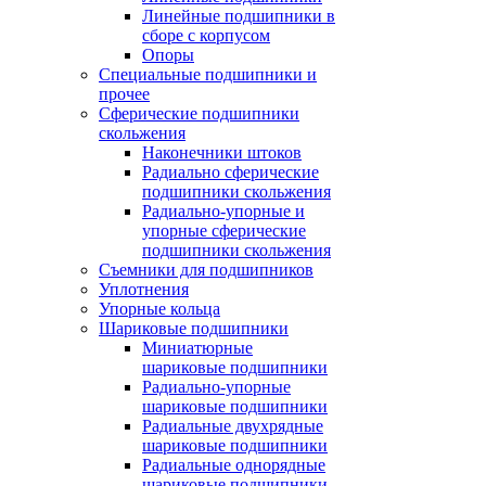
Линейные подшипники в
сборе с корпусом
Опоры
Специальные подшипники и
прочее
Сферические подшипники
скольжения
Наконечники штоков
Радиально сферические
подшипники скольжения
Радиально-упорные и
упорные сферические
подшипники скольжения
Съемники для подшипников
Уплотнения
Упорные кольца
Шариковые подшипники
Миниатюрные
шариковые подшипники
Радиально-упорные
шариковые подшипники
Радиальные двухрядные
шариковые подшипники
Радиальные однорядные
шариковые подшипники