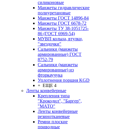
силиконовые
Манжеты гидравлические
полиуретановые
Манжеты ГОСТ 14896-84
Манжеты ГОСТ 6678-72
Манжеты ТУ 38-1051725-
86 (ГОСТ 6969-54)
МУВП кольца, втулки,
"звездочки"
Сальники (манжеты
армированные) ГОСТ
8752-79
Сальники (манжеты
армированные) из
фторкаучука
Уплотнения поршня KGD
+ ЕЩЕ 4
Ленты конвейерные
Крепления типа
"Крокодил", "Баргер",
"МАТО"
Ленты конвейерные
резинотканевые
Ремни плоские
приводные