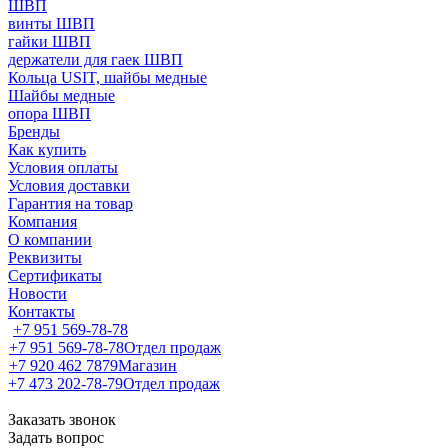
ШВП
винты ШВП
гайки ШВП
держатели для гаек ШВП
Кольца USIT, шайбы медные
Шайбы медные
опора ШВП
Бренды
Как купить
Условия оплаты
Условия доставки
Гарантия на товар
Компания
О компании
Реквизиты
Сертификаты
Новости
Контакты
+7 951 569-78-78
+7 951 569-78-78
Отдел продаж
+7 920 462 7879
Магазин
+7 473 202-78-79
Отдел продаж
Заказать звонок
Задать вопрос