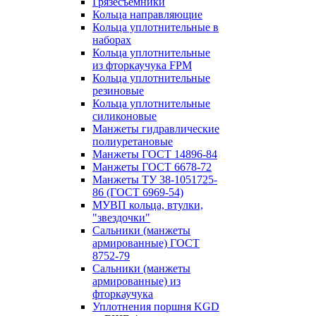
Грязесъёмники
Кольца направляющие
Кольца уплотнительные в
наборах
Кольца уплотнительные
из фторкаучука FPM
Кольца уплотнительные
резиновые
Кольца уплотнительные
силиконовые
Манжеты гидравлические
полиуретановые
Манжеты ГОСТ 14896-84
Манжеты ГОСТ 6678-72
Манжеты ТУ 38-1051725-
86 (ГОСТ 6969-54)
МУВП кольца, втулки,
"звездочки"
Сальники (манжеты
армированные) ГОСТ
8752-79
Сальники (манжеты
армированные) из
фторкаучука
Уплотнения поршня KGD