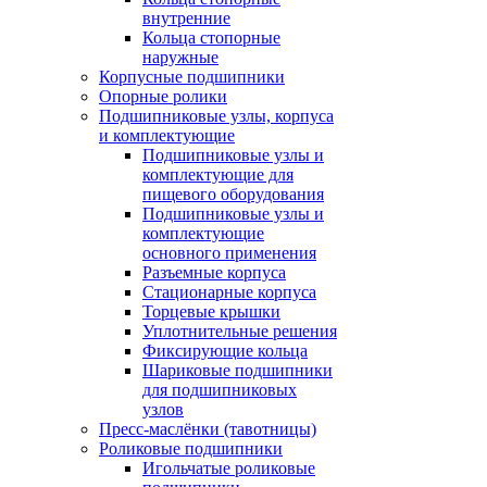
внутренние
Кольца стопорные
наружные
Корпусные подшипники
Опорные ролики
Подшипниковые узлы, корпуса
и комплектующие
Подшипниковые узлы и
комплектующие для
пищевого оборудования
Подшипниковые узлы и
комплектующие
основного применения
Разъемные корпуса
Стационарные корпуса
Торцевые крышки
Уплотнительные решения
Фиксирующие кольца
Шариковые подшипники
для подшипниковых
узлов
Пресс-маслёнки (тавотницы)
Роликовые подшипники
Игольчатые роликовые