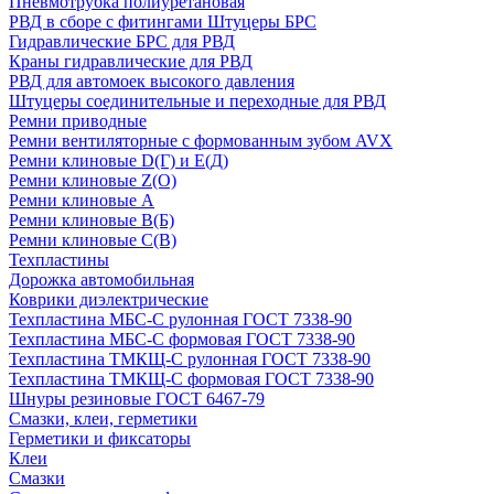
Пневмотрубка полиуретановая
РВД в сборе с фитингами Штуцеры БРС
Гидравлические БРС для РВД
Краны гидравлические для РВД
РВД для автомоек высокого давления
Штуцеры соединительные и переходные для РВД
Ремни приводные
Ремни вентиляторные с формованным зубом AVX
Ремни клиновые D(Г) и Е(Д)
Ремни клиновые Z(О)
Ремни клиновые А
Ремни клиновые В(Б)
Ремни клиновые С(В)
Техпластины
Дорожка автомобильная
Коврики диэлектрические
Техпластина МБС-С рулонная ГОСТ 7338-90
Техпластина МБС-С формовая ГОСТ 7338-90
Техпластина ТМКЩ-С рулонная ГОСТ 7338-90
Техпластина ТМКЩ-С формовая ГОСТ 7338-90
Шнуры резиновые ГОСТ 6467-79
Смазки, клеи, герметики
Герметики и фиксаторы
Клеи
Смазки