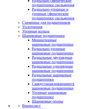
Радиально сферические
подшипники скольжения
Радиально-упорные и
упорные сферические
подшипники скольжения
Съемники для подшипников
Уплотнения
Упорные кольца
Шариковые подшипники
Миниатюрные
шариковые подшипники
Радиально-упорные
шариковые подшипники
Радиальные двухрядные
шариковые подшипники
Радиальные однорядные
шариковые подшипники
Радиальные шариковые
подшипники
Самоустанавливающиеся
шариковые подшипники
Упорные шариковые
подшипники
Шариковые опоры
Винипласт