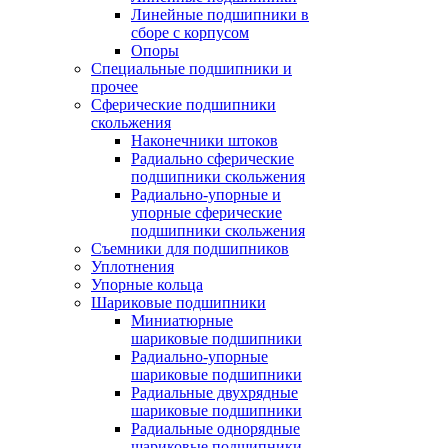
Линейные подшипники в
сборе с корпусом
Опоры
Специальные подшипники и
прочее
Сферические подшипники
скольжения
Наконечники штоков
Радиально сферические
подшипники скольжения
Радиально-упорные и
упорные сферические
подшипники скольжения
Съемники для подшипников
Уплотнения
Упорные кольца
Шариковые подшипники
Миниатюрные
шариковые подшипники
Радиально-упорные
шариковые подшипники
Радиальные двухрядные
шариковые подшипники
Радиальные однорядные
шариковые подшипники