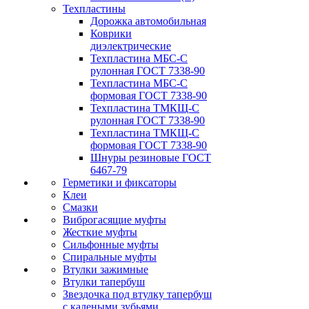
Техпластины
Дорожка автомобильная
Коврики
диэлектрические
Техпластина МБС-С
рулонная ГОСТ 7338-90
Техпластина МБС-С
формовая ГОСТ 7338-90
Техпластина ТМКЩ-С
рулонная ГОСТ 7338-90
Техпластина ТМКЩ-С
формовая ГОСТ 7338-90
Шнуры резиновые ГОСТ
6467-79
Герметики и фиксаторы
Клеи
Смазки
Виброгасящие муфты
Жесткие муфты
Сильфонные муфты
Спиральные муфты
Втулки зажимные
Втулки тапербуш
Звездочка под втулку тапербуш
c калеными зубьями