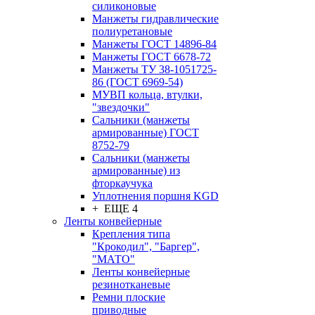
силиконовые
Манжеты гидравлические
полиуретановые
Манжеты ГОСТ 14896-84
Манжеты ГОСТ 6678-72
Манжеты ТУ 38-1051725-
86 (ГОСТ 6969-54)
МУВП кольца, втулки,
"звездочки"
Сальники (манжеты
армированные) ГОСТ
8752-79
Сальники (манжеты
армированные) из
фторкаучука
Уплотнения поршня KGD
+ ЕЩЕ 4
Ленты конвейерные
Крепления типа
"Крокодил", "Баргер",
"МАТО"
Ленты конвейерные
резинотканевые
Ремни плоские
приводные