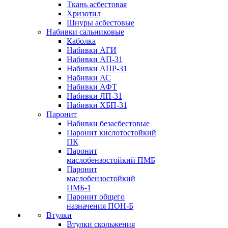
Ткань асбестовая
Хризотил
Шнуры асбестовые
Набивки сальниковые
Каболка
Набивки АГИ
Набивки АП-31
Набивки АПР-31
Набивки АС
Набивки АФТ
Набивки ЛП-31
Набивки ХБП-31
Паронит
Набивки безасбестовые
Паронит кислотостойкий
ПК
Паронит
маслобензостойкий ПМБ
Паронит
маслобензостойкий
ПМБ-1
Паронит общего
назначения ПОН-Б
Втулки
Втулки скольжения