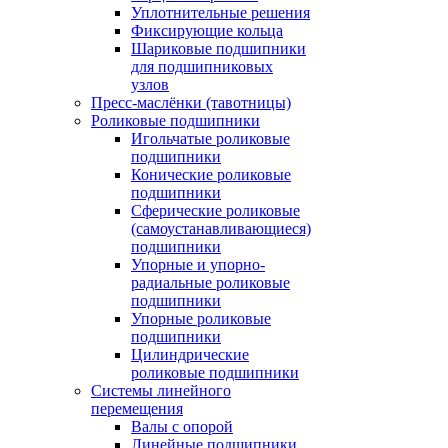
Уплотнительные решения
Фиксирующие кольца
Шариковые подшипники
для подшипниковых
узлов
Пресс-маслёнки (тавотницы)
Роликовые подшипники
Игольчатые роликовые
подшипники
Конические роликовые
подшипники
Сферические роликовые
(самоустанавливающиеся)
подшипники
Упорные и упорно-
радиальные роликовые
подшипники
Упорные роликовые
подшипники
Цилиндрические
роликовые подшипники
Системы линейного
перемещения
Валы с опорой
Линейные подшипники