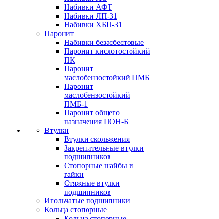
Набивки АФТ
Набивки ЛП-31
Набивки ХБП-31
Паронит
Набивки безасбестовые
Паронит кислотостойкий
ПК
Паронит
маслобензостойкий ПМБ
Паронит
маслобензостойкий
ПМБ-1
Паронит общего
назначения ПОН-Б
Втулки
Втулки скольжения
Закрепительные втулки
подшипников
Стопорные шайбы и
гайки
Стяжные втулки
подшипников
Игольчатые подшипники
Кольца стопорные
Кольца стопорные