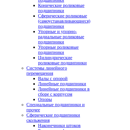
подшипники
Конические роликовые
подшипники
Сферические роликовые
(самоустанавливающиеся)
подшипники
Упорные и упорно-
радиальные роликовые
подшипники
Упорные роликовые
подшипники
Цилиндрические
роликовые подшипники
Системы линейного
перемещения
Валы с опорой
Линейные подшипники
Линейные подшипники в
сборе с корпусом
Опоры
Специальные подшипники и
прочее
Сферические подшипники
скольжения
Наконечники штоков