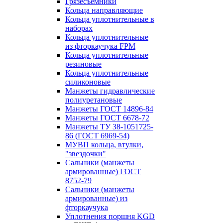
Грязесъёмники
Кольца направляющие
Кольца уплотнительные в
наборах
Кольца уплотнительные
из фторкаучука FPM
Кольца уплотнительные
резиновые
Кольца уплотнительные
силиконовые
Манжеты гидравлические
полиуретановые
Манжеты ГОСТ 14896-84
Манжеты ГОСТ 6678-72
Манжеты ТУ 38-1051725-
86 (ГОСТ 6969-54)
МУВП кольца, втулки,
"звездочки"
Сальники (манжеты
армированные) ГОСТ
8752-79
Сальники (манжеты
армированные) из
фторкаучука
Уплотнения поршня KGD