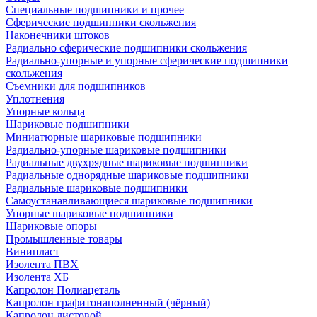
Специальные подшипники и прочее
Сферические подшипники скольжения
Наконечники штоков
Радиально сферические подшипники скольжения
Радиально-упорные и упорные сферические подшипники
скольжения
Съемники для подшипников
Уплотнения
Упорные кольца
Шариковые подшипники
Миниатюрные шариковые подшипники
Радиально-упорные шариковые подшипники
Радиальные двухрядные шариковые подшипники
Радиальные однорядные шариковые подшипники
Радиальные шариковые подшипники
Самоустанавливающиеся шариковые подшипники
Упорные шариковые подшипники
Шариковые опоры
Промышленные товары
Винипласт
Изолента ПВХ
Изолента ХБ
Капролон Полиацеталь
Капролон графитонаполненный (чёрный)
Капролон листовой