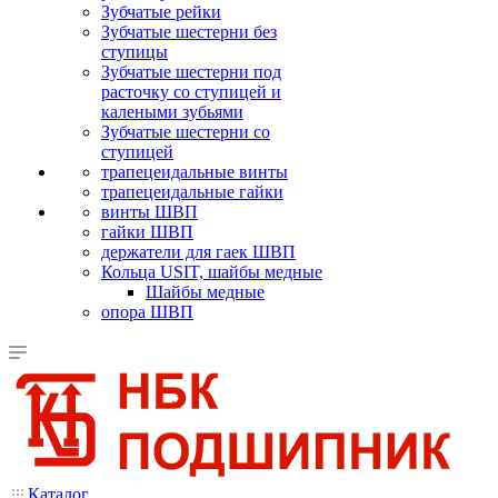
Зубчатые рейки
Зубчатые шестерни без
ступицы
Зубчатые шестерни под
расточку со ступицей и
калеными зубьями
Зубчатые шестерни со
ступицей
трапецеидальные винты
трапецеидальные гайки
винты ШВП
гайки ШВП
держатели для гаек ШВП
Кольца USIT, шайбы медные
Шайбы медные
опора ШВП
Каталог