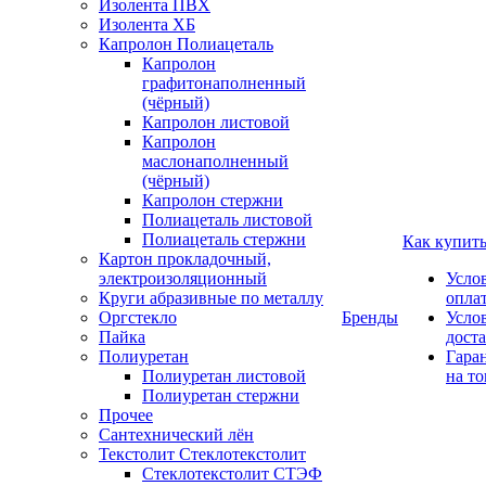
Изолента ПВХ
Изолента ХБ
Капролон Полиацеталь
Капролон
графитонаполненный
(чёрный)
Капролон листовой
Капролон
маслонаполненный
(чёрный)
Капролон стержни
Полиацеталь листовой
Полиацеталь стержни
Как купит
Картон прокладочный,
электроизоляционный
Усло
Круги абразивные по металлу
опла
Оргстекло
Бренды
Усло
Пайка
дост
Полиуретан
Гара
Полиуретан листовой
на то
Полиуретан стержни
Прочее
Сантехнический лён
Текстолит Стеклотекстолит
Стеклотекстолит СТЭФ