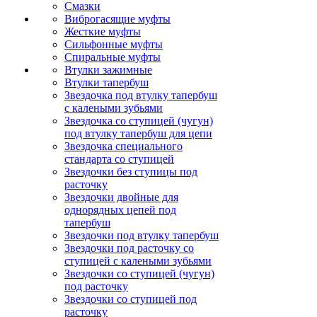
Смазки
Виброгасящие муфты
Жесткие муфты
Сильфонные муфты
Спиральные муфты
Втулки зажимные
Втулки тапербуш
Звездочка под втулку тапербуш
c калеными зубьями
Звездочка со ступицей (чугун)
под втулку тапербуш для цепи
Звездочка специального
стандарта со ступицей
Звездочки без ступицы под
расточку
Звездочки двойные для
однорядных цепей под
тапербуш
Звездочки под втулку тапербуш
Звездочки под расточку со
ступицей с калеными зубьями
Звездочки со ступицей (чугун)
под расточку
Звездочки со ступицей под
расточку