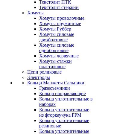
Текстолит ПТК
Текстолит стержни
Хомуты
Хомуты проволочные
Хомуты пружинные
Хомуты Руббер
Хомуты силовые
двухболтовые
Хомуты силовые
одноболтовые
Хомуты червячные
Хомуты-стяжки
пластиковые
Цепи роликовые
Электроды
Кольца Манжеты Сальники
Грязесъёмники
Кольца направляющие
Кольца уплотнительные в
наборах
Кольца уплотнительные
из фторкаучука FPM
Кольца уплотнительные
резиновые
Кольца уплотнительные