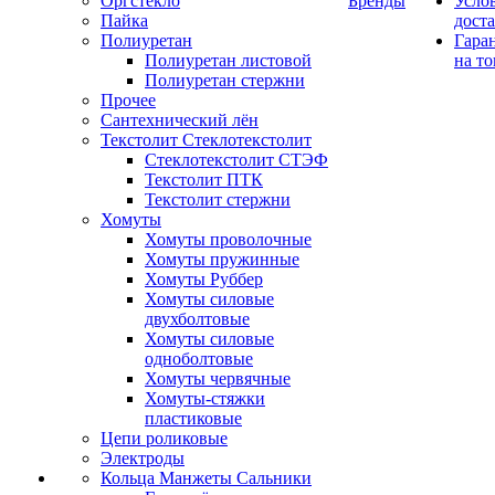
Оргстекло
Бренды
Усло
Пайка
дост
Полиуретан
Гара
Полиуретан листовой
на то
Полиуретан стержни
Прочее
Сантехнический лён
Текстолит Стеклотекстолит
Стеклотекстолит СТЭФ
Текстолит ПТК
Текстолит стержни
Хомуты
Хомуты проволочные
Хомуты пружинные
Хомуты Руббер
Хомуты силовые
двухболтовые
Хомуты силовые
одноболтовые
Хомуты червячные
Хомуты-стяжки
пластиковые
Цепи роликовые
Электроды
Кольца Манжеты Сальники