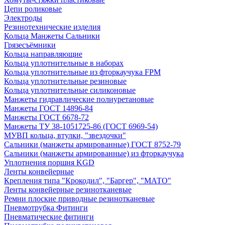
Цепи роликовые
Электроды
Резинотехнические изделия
Кольца Манжеты Сальники
Грязесъёмники
Кольца направляющие
Кольца уплотнительные в наборах
Кольца уплотнительные из фторкаучука FPM
Кольца уплотнительные резиновые
Кольца уплотнительные силиконовые
Манжеты гидравлические полиуретановые
Манжеты ГОСТ 14896-84
Манжеты ГОСТ 6678-72
Манжеты ТУ 38-1051725-86 (ГОСТ 6969-54)
МУВП кольца, втулки, "звездочки"
Сальники (манжеты армированные) ГОСТ 8752-79
Сальники (манжеты армированные) из фторкаучука
Уплотнения поршня KGD
Ленты конвейерные
Крепления типа "Крокодил", "Баргер", "МАТО"
Ленты конвейерные резинотканевые
Ремни плоские приводные резинотканевые
Пневмотрубка Фитинги
Пневматические фитинги