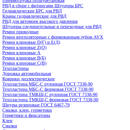
Пневмотрубка полиуретановая
РВД в сборе с фитингами Штуцеры БРС
Гидравлические БРС для РВД
Краны гидравлические для РВД
РВД для автомоек высокого давления
Штуцеры соединительные и переходные для РВД
Ремни приводные
Ремни вентиляторные с формованным зубом AVX
Ремни клиновые D(Г) и Е(Д)
Ремни клиновые Z(О)
Ремни клиновые А
Ремни клиновые В(Б)
Ремни клиновые С(В)
Техпластины
Дорожка автомобильная
Коврики диэлектрические
Техпластина МБС-С рулонная ГОСТ 7338-90
Техпластина МБС-С формовая ГОСТ 7338-90
Техпластина ТМКЩ-С рулонная ГОСТ 7338-90
Техпластина ТМКЩ-С формовая ГОСТ 7338-90
Шнуры резиновые ГОСТ 6467-79
Смазки, клеи, герметики
Герметики и фиксаторы
Клеи
Смазки