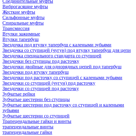
Соединительные муфты
Виброгасящие муфты
Жесткие муфты
Сильфонные муфты
Спиральные муфты
Трансмиссия
Втулки зажимные
Втулки тапербуш
Звездочка под втулку тапербуш c калеными зубьями
Звездочка со ступицей (чугун) под втулку тапербуш для цепи
Звездочка специального стандарта со ступицей
Звездочки без ступицы под расточку
Звездочки двойные для однорядных цепей под тапербуш
Звездочки под втулку тапербуш
Звездочки под расточку со ступицей с калеными зубьями
Звездочки со ступицей (чугун) под расточку
Звездочки со ступицей под расточку
Зубчатые рейки
Зубчатые шестерни без ступицы
Зубчатые шестерни под расточку со ступицей и калеными
зубьями
Зубчатые шестерни со ступицей
Трапецеидальные гайки и винты
трапецеидальные винты
трапецеидальные гайки