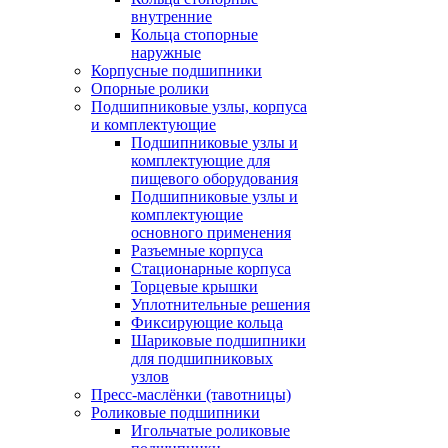
внутренние
Кольца стопорные
наружные
Корпусные подшипники
Опорные ролики
Подшипниковые узлы, корпуса
и комплектующие
Подшипниковые узлы и
комплектующие для
пищевого оборудования
Подшипниковые узлы и
комплектующие
основного применения
Разъемные корпуса
Стационарные корпуса
Торцевые крышки
Уплотнительные решения
Фиксирующие кольца
Шариковые подшипники
для подшипниковых
узлов
Пресс-маслёнки (тавотницы)
Роликовые подшипники
Игольчатые роликовые