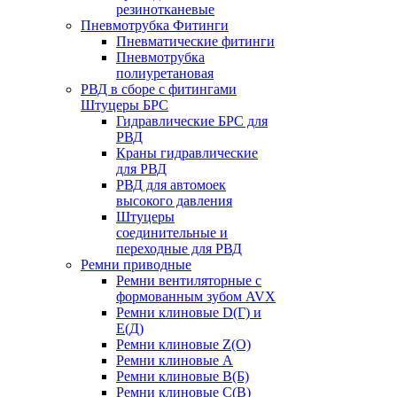
резинотканевые
Пневмотрубка Фитинги
Пневматические фитинги
Пневмотрубка
полиуретановая
РВД в сборе с фитингами
Штуцеры БРС
Гидравлические БРС для
РВД
Краны гидравлические
для РВД
РВД для автомоек
высокого давления
Штуцеры
соединительные и
переходные для РВД
Ремни приводные
Ремни вентиляторные с
формованным зубом AVX
Ремни клиновые D(Г) и
Е(Д)
Ремни клиновые Z(О)
Ремни клиновые А
Ремни клиновые В(Б)
Ремни клиновые С(В)