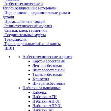
Асбестотехнические и
теплоизоляционные материалы
Подшипники, подшипниковые узлы и
детали
Промышленные товары
Резинотехнические изделия
Смазки, клеи, герметики
Соединительные муфты
Трансмиссия
Трапецеидальные гайки и винты
ШВП
Асбестотехнические изделия
Картон асбестовый
Лента асбестовая
Лист асбостальной
Ткань асбестовая
Хризотил
Шнуры асбестовые
Набивки сальниковые
Каболка
Набивки АГИ
Набивки АП-31
Набивки АПР-31
Набивки АС