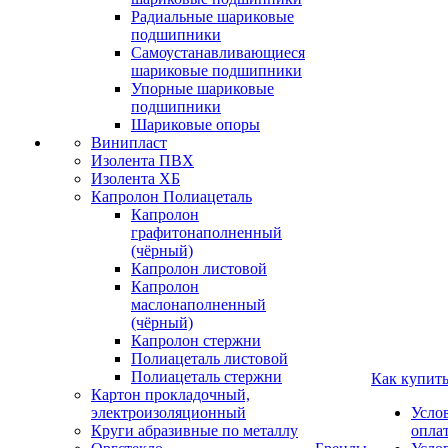
Радиальные шариковые
подшипники
Самоустанавливающиеся
шариковые подшипники
Упорные шариковые
подшипники
Шариковые опоры
Винипласт
Изолента ПВХ
Изолента ХБ
Капролон Полиацеталь
Капролон
графитонаполненный
(чёрный)
Капролон листовой
Капролон
маслонаполненный
(чёрный)
Капролон стержни
Полиацеталь листовой
Полиацеталь стержни
Как купит
Картон прокладочный,
электроизоляционный
Усло
Круги абразивные по металлу
опла