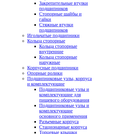
Закрепительные втулки
подшипников
Стопорные шайбы и
гайки
Стяжные втулки
подшипников
Игольчатые подшипники
Кольца стопорные
Кольца стопорные
внутренние
Кольца стопорные
наружные
Корпусные подшипники
Опорные ролики
Подшипниковые узлы, корпуса
и комплектующие
Подшипниковые узлы и
комплектующие для
пищевого оборудования
Подшипниковые узлы и
комплектующие
основного применения
Разъемные корпуса
Стационарные корпуса
Торцевые крышки