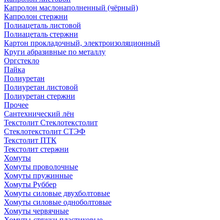
Капролон маслонаполненный (чёрный)
Капролон стержни
Полиацеталь листовой
Полиацеталь стержни
Картон прокладочный, электроизоляционный
Круги абразивные по металлу
Оргстекло
Пайка
Полиуретан
Полиуретан листовой
Полиуретан стержни
Прочее
Сантехнический лён
Текстолит Стеклотекстолит
Стеклотекстолит СТЭФ
Текстолит ПТК
Текстолит стержни
Хомуты
Хомуты проволочные
Хомуты пружинные
Хомуты Руббер
Хомуты силовые двухболтовые
Хомуты силовые одноболтовые
Хомуты червячные
Хомуты-стяжки пластиковые