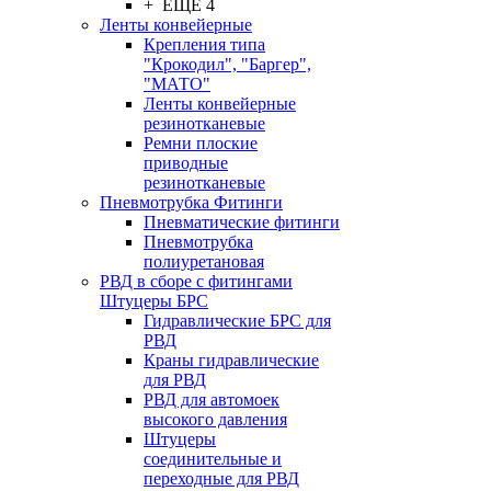
+ ЕЩЕ 4
Ленты конвейерные
Крепления типа
"Крокодил", "Баргер",
"МАТО"
Ленты конвейерные
резинотканевые
Ремни плоские
приводные
резинотканевые
Пневмотрубка Фитинги
Пневматические фитинги
Пневмотрубка
полиуретановая
РВД в сборе с фитингами
Штуцеры БРС
Гидравлические БРС для
РВД
Краны гидравлические
для РВД
РВД для автомоек
высокого давления
Штуцеры
соединительные и
переходные для РВД