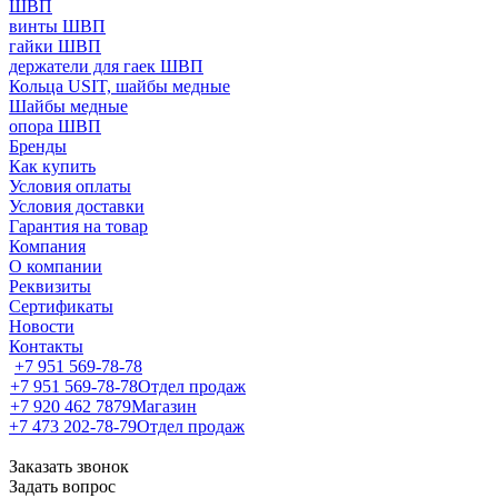
ШВП
винты ШВП
гайки ШВП
держатели для гаек ШВП
Кольца USIT, шайбы медные
Шайбы медные
опора ШВП
Бренды
Как купить
Условия оплаты
Условия доставки
Гарантия на товар
Компания
О компании
Реквизиты
Сертификаты
Новости
Контакты
+7 951 569-78-78
+7 951 569-78-78
Отдел продаж
+7 920 462 7879
Магазин
+7 473 202-78-79
Отдел продаж
Заказать звонок
Задать вопрос