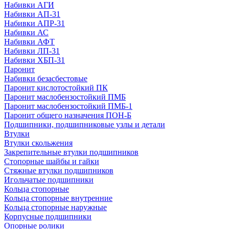
Набивки АГИ
Набивки АП-31
Набивки АПР-31
Набивки АС
Набивки АФТ
Набивки ЛП-31
Набивки ХБП-31
Паронит
Набивки безасбестовые
Паронит кислотостойкий ПК
Паронит маслобензостойкий ПМБ
Паронит маслобензостойкий ПМБ-1
Паронит общего назначения ПОН-Б
Подшипники, подшипниковые узлы и детали
Втулки
Втулки скольжения
Закрепительные втулки подшипников
Стопорные шайбы и гайки
Стяжные втулки подшипников
Игольчатые подшипники
Кольца стопорные
Кольца стопорные внутренние
Кольца стопорные наружные
Корпусные подшипники
Опорные ролики