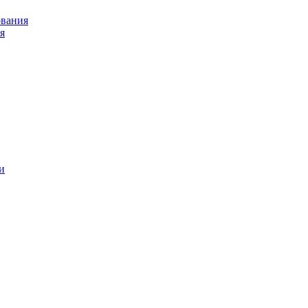
ования
я
и