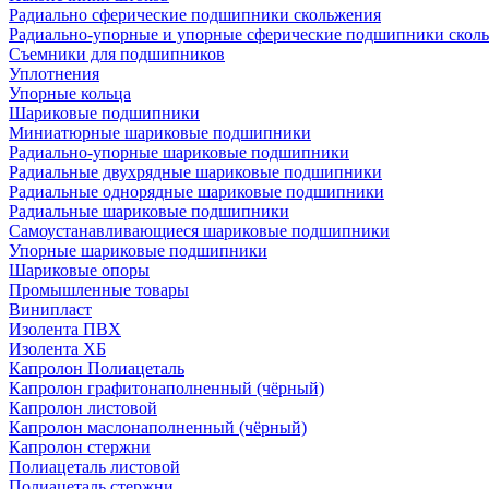
Радиально сферические подшипники скольжения
Радиально-упорные и упорные сферические подшипники скол
Съемники для подшипников
Уплотнения
Упорные кольца
Шариковые подшипники
Миниатюрные шариковые подшипники
Радиально-упорные шариковые подшипники
Радиальные двухрядные шариковые подшипники
Радиальные однорядные шариковые подшипники
Радиальные шариковые подшипники
Самоустанавливающиеся шариковые подшипники
Упорные шариковые подшипники
Шариковые опоры
Промышленные товары
Винипласт
Изолента ПВХ
Изолента ХБ
Капролон Полиацеталь
Капролон графитонаполненный (чёрный)
Капролон листовой
Капролон маслонаполненный (чёрный)
Капролон стержни
Полиацеталь листовой
Полиацеталь стержни