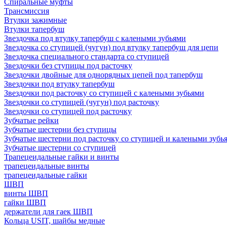
Спиральные муфты
Трансмиссия
Втулки зажимные
Втулки тапербуш
Звездочка под втулку тапербуш c калеными зубьями
Звездочка со ступицей (чугун) под втулку тапербуш для цепи
Звездочка специального стандарта со ступицей
Звездочки без ступицы под расточку
Звездочки двойные для однорядных цепей под тапербуш
Звездочки под втулку тапербуш
Звездочки под расточку со ступицей с калеными зубьями
Звездочки со ступицей (чугун) под расточку
Звездочки со ступицей под расточку
Зубчатые рейки
Зубчатые шестерни без ступицы
Зубчатые шестерни под расточку со ступицей и калеными зубь
Зубчатые шестерни со ступицей
Трапецеидальные гайки и винты
трапецеидальные винты
трапецеидальные гайки
ШВП
винты ШВП
гайки ШВП
держатели для гаек ШВП
Кольца USIT, шайбы медные