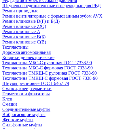
РВД для автомоек высокого давления
Штуцеры соединительные и переходные для РВД
Ремни приводные
Ремни вентиляторные с формованным зубом AVX
Ремни клиновые D(Г) и Е(Д)
Ремни клиновые Z(О)
Ремни клиновые А
Ремни клиновые В(Б)
Ремни клиновые С(В)
Техпластины
Дорожка автомобильная
Коврики диэлектрические
Техпластина МБС-С рулонная ГОСТ 7338-90
Техпластина МБС-С формовая ГОСТ 7338-90
Техпластина ТМКЩ-С рулонная ГОСТ 7338-90
Техпластина ТМКЩ-С формовая ГОСТ 7338-90
Шнуры резиновые ГОСТ 6467-79
Смазки, клеи, герметики
Герметики и фиксаторы
Клеи
Смазки
Соединительные муфты
Виброгасящие муфты
Жесткие муфты
Сильфонные муфты