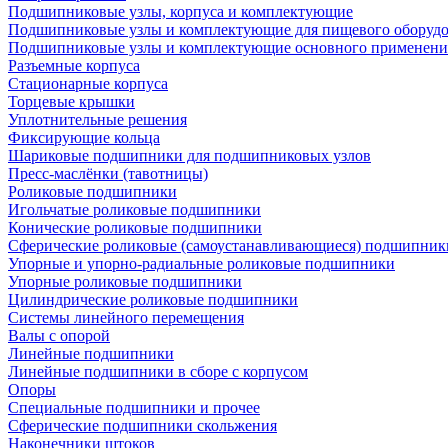
Подшипниковые узлы, корпуса и комплектующие
Подшипниковые узлы и комплектующие для пищевого оборуд
Подшипниковые узлы и комплектующие основного применени
Разъемные корпуса
Стационарные корпуса
Торцевые крышки
Уплотнительные решения
Фиксирующие кольца
Шариковые подшипники для подшипниковых узлов
Пресс-маслёнки (тавотницы)
Роликовые подшипники
Игольчатые роликовые подшипники
Конические роликовые подшипники
Сферические роликовые (самоустанавливающиеся) подшипник
Упорные и упорно-радиальные роликовые подшипники
Упорные роликовые подшипники
Цилиндрические роликовые подшипники
Системы линейного перемещения
Валы с опорой
Линейные подшипники
Линейные подшипники в сборе с корпусом
Опоры
Специальные подшипники и прочее
Сферические подшипники скольжения
Наконечники штоков