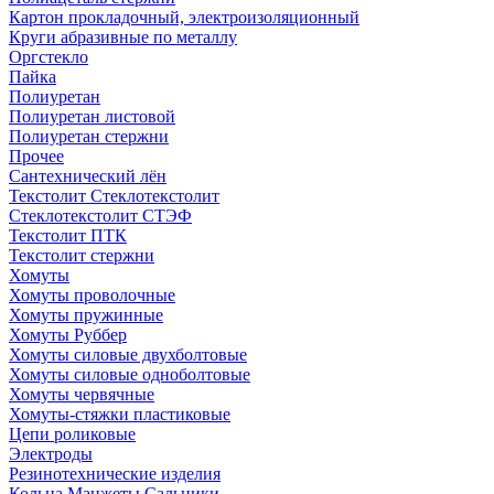
Картон прокладочный, электроизоляционный
Круги абразивные по металлу
Оргстекло
Пайка
Полиуретан
Полиуретан листовой
Полиуретан стержни
Прочее
Сантехнический лён
Текстолит Стеклотекстолит
Стеклотекстолит СТЭФ
Текстолит ПТК
Текстолит стержни
Хомуты
Хомуты проволочные
Хомуты пружинные
Хомуты Руббер
Хомуты силовые двухболтовые
Хомуты силовые одноболтовые
Хомуты червячные
Хомуты-стяжки пластиковые
Цепи роликовые
Электроды
Резинотехнические изделия
Кольца Манжеты Сальники