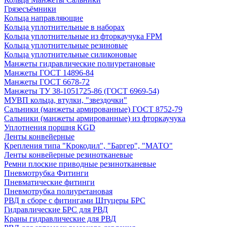
Грязесъёмники
Кольца направляющие
Кольца уплотнительные в наборах
Кольца уплотнительные из фторкаучука FPM
Кольца уплотнительные резиновые
Кольца уплотнительные силиконовые
Манжеты гидравлические полиуретановые
Манжеты ГОСТ 14896-84
Манжеты ГОСТ 6678-72
Манжеты ТУ 38-1051725-86 (ГОСТ 6969-54)
МУВП кольца, втулки, "звездочки"
Сальники (манжеты армированные) ГОСТ 8752-79
Сальники (манжеты армированные) из фторкаучука
Уплотнения поршня KGD
Ленты конвейерные
Крепления типа "Крокодил", "Баргер", "МАТО"
Ленты конвейерные резинотканевые
Ремни плоские приводные резинотканевые
Пневмотрубка Фитинги
Пневматические фитинги
Пневмотрубка полиуретановая
РВД в сборе с фитингами Штуцеры БРС
Гидравлические БРС для РВД
Краны гидравлические для РВД