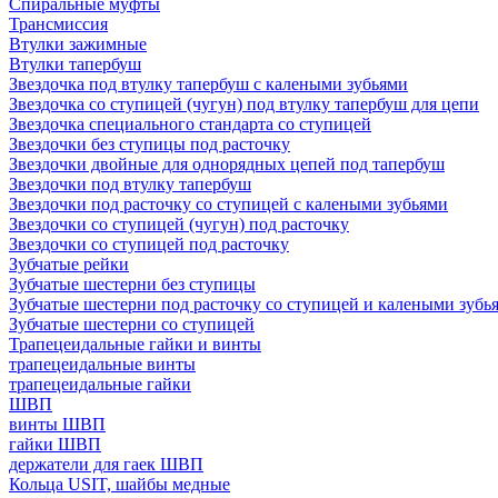
Спиральные муфты
Трансмиссия
Втулки зажимные
Втулки тапербуш
Звездочка под втулку тапербуш c калеными зубьями
Звездочка со ступицей (чугун) под втулку тапербуш для цепи
Звездочка специального стандарта со ступицей
Звездочки без ступицы под расточку
Звездочки двойные для однорядных цепей под тапербуш
Звездочки под втулку тапербуш
Звездочки под расточку со ступицей с калеными зубьями
Звездочки со ступицей (чугун) под расточку
Звездочки со ступицей под расточку
Зубчатые рейки
Зубчатые шестерни без ступицы
Зубчатые шестерни под расточку со ступицей и калеными зубь
Зубчатые шестерни со ступицей
Трапецеидальные гайки и винты
трапецеидальные винты
трапецеидальные гайки
ШВП
винты ШВП
гайки ШВП
держатели для гаек ШВП
Кольца USIT, шайбы медные