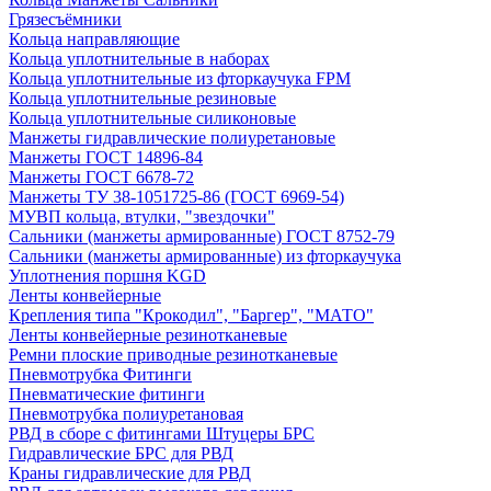
Грязесъёмники
Кольца направляющие
Кольца уплотнительные в наборах
Кольца уплотнительные из фторкаучука FPM
Кольца уплотнительные резиновые
Кольца уплотнительные силиконовые
Манжеты гидравлические полиуретановые
Манжеты ГОСТ 14896-84
Манжеты ГОСТ 6678-72
Манжеты ТУ 38-1051725-86 (ГОСТ 6969-54)
МУВП кольца, втулки, "звездочки"
Сальники (манжеты армированные) ГОСТ 8752-79
Сальники (манжеты армированные) из фторкаучука
Уплотнения поршня KGD
Ленты конвейерные
Крепления типа "Крокодил", "Баргер", "МАТО"
Ленты конвейерные резинотканевые
Ремни плоские приводные резинотканевые
Пневмотрубка Фитинги
Пневматические фитинги
Пневмотрубка полиуретановая
РВД в сборе с фитингами Штуцеры БРС
Гидравлические БРС для РВД
Краны гидравлические для РВД