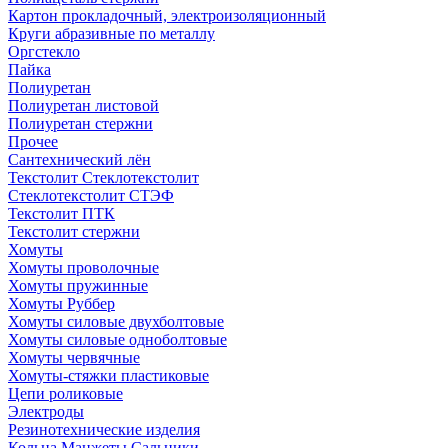
Картон прокладочный, электроизоляционный
Круги абразивные по металлу
Оргстекло
Пайка
Полиуретан
Полиуретан листовой
Полиуретан стержни
Прочее
Сантехнический лён
Текстолит Стеклотекстолит
Стеклотекстолит СТЭФ
Текстолит ПТК
Текстолит стержни
Хомуты
Хомуты проволочные
Хомуты пружинные
Хомуты Руббер
Хомуты силовые двухболтовые
Хомуты силовые одноболтовые
Хомуты червячные
Хомуты-стяжки пластиковые
Цепи роликовые
Электроды
Резинотехнические изделия
Кольца Манжеты Сальники