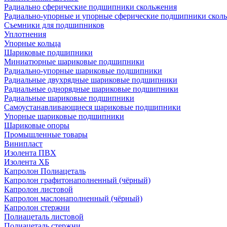
Радиально сферические подшипники скольжения
Радиально-упорные и упорные сферические подшипники скол
Съемники для подшипников
Уплотнения
Упорные кольца
Шариковые подшипники
Миниатюрные шариковые подшипники
Радиально-упорные шариковые подшипники
Радиальные двухрядные шариковые подшипники
Радиальные однорядные шариковые подшипники
Радиальные шариковые подшипники
Самоустанавливающиеся шариковые подшипники
Упорные шариковые подшипники
Шариковые опоры
Промышленные товары
Винипласт
Изолента ПВХ
Изолента ХБ
Капролон Полиацеталь
Капролон графитонаполненный (чёрный)
Капролон листовой
Капролон маслонаполненный (чёрный)
Капролон стержни
Полиацеталь листовой
Полиацеталь стержни