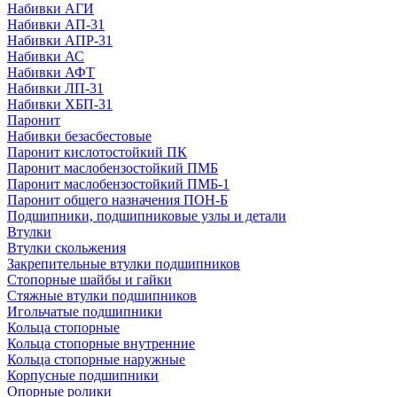
Набивки АГИ
Набивки АП-31
Набивки АПР-31
Набивки АС
Набивки АФТ
Набивки ЛП-31
Набивки ХБП-31
Паронит
Набивки безасбестовые
Паронит кислотостойкий ПК
Паронит маслобензостойкий ПМБ
Паронит маслобензостойкий ПМБ-1
Паронит общего назначения ПОН-Б
Подшипники, подшипниковые узлы и детали
Втулки
Втулки скольжения
Закрепительные втулки подшипников
Стопорные шайбы и гайки
Стяжные втулки подшипников
Игольчатые подшипники
Кольца стопорные
Кольца стопорные внутренние
Кольца стопорные наружные
Корпусные подшипники
Опорные ролики