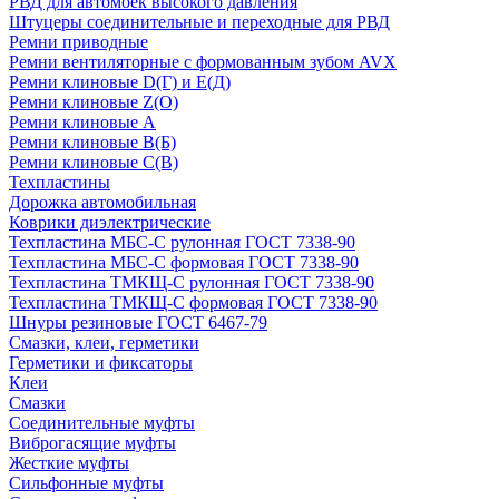
РВД для автомоек высокого давления
Штуцеры соединительные и переходные для РВД
Ремни приводные
Ремни вентиляторные с формованным зубом AVX
Ремни клиновые D(Г) и Е(Д)
Ремни клиновые Z(О)
Ремни клиновые А
Ремни клиновые В(Б)
Ремни клиновые С(В)
Техпластины
Дорожка автомобильная
Коврики диэлектрические
Техпластина МБС-С рулонная ГОСТ 7338-90
Техпластина МБС-С формовая ГОСТ 7338-90
Техпластина ТМКЩ-С рулонная ГОСТ 7338-90
Техпластина ТМКЩ-С формовая ГОСТ 7338-90
Шнуры резиновые ГОСТ 6467-79
Смазки, клеи, герметики
Герметики и фиксаторы
Клеи
Смазки
Соединительные муфты
Виброгасящие муфты
Жесткие муфты
Сильфонные муфты