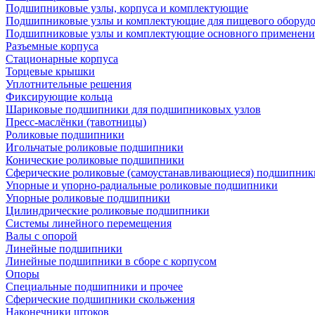
Подшипниковые узлы, корпуса и комплектующие
Подшипниковые узлы и комплектующие для пищевого оборуд
Подшипниковые узлы и комплектующие основного применени
Разъемные корпуса
Стационарные корпуса
Торцевые крышки
Уплотнительные решения
Фиксирующие кольца
Шариковые подшипники для подшипниковых узлов
Пресс-маслёнки (тавотницы)
Роликовые подшипники
Игольчатые роликовые подшипники
Конические роликовые подшипники
Сферические роликовые (самоустанавливающиеся) подшипник
Упорные и упорно-радиальные роликовые подшипники
Упорные роликовые подшипники
Цилиндрические роликовые подшипники
Системы линейного перемещения
Валы с опорой
Линейные подшипники
Линейные подшипники в сборе с корпусом
Опоры
Специальные подшипники и прочее
Сферические подшипники скольжения
Наконечники штоков