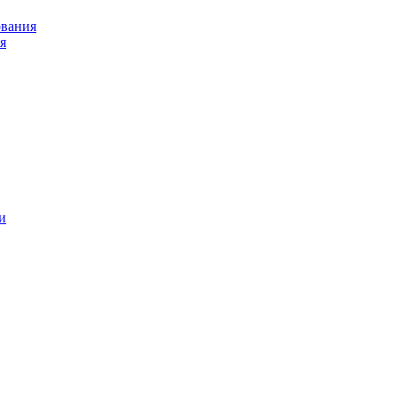
ования
я
и