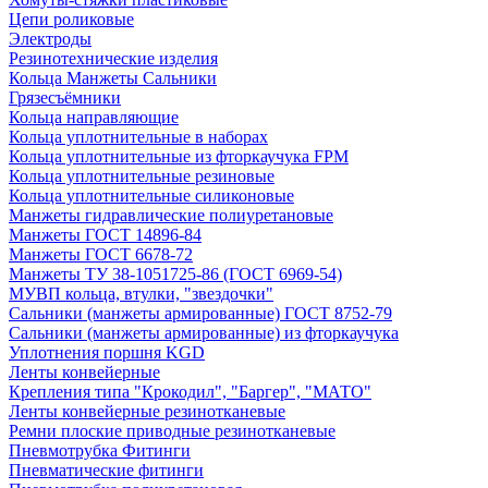
Цепи роликовые
Электроды
Резинотехнические изделия
Кольца Манжеты Сальники
Грязесъёмники
Кольца направляющие
Кольца уплотнительные в наборах
Кольца уплотнительные из фторкаучука FPM
Кольца уплотнительные резиновые
Кольца уплотнительные силиконовые
Манжеты гидравлические полиуретановые
Манжеты ГОСТ 14896-84
Манжеты ГОСТ 6678-72
Манжеты ТУ 38-1051725-86 (ГОСТ 6969-54)
МУВП кольца, втулки, "звездочки"
Сальники (манжеты армированные) ГОСТ 8752-79
Сальники (манжеты армированные) из фторкаучука
Уплотнения поршня KGD
Ленты конвейерные
Крепления типа "Крокодил", "Баргер", "МАТО"
Ленты конвейерные резинотканевые
Ремни плоские приводные резинотканевые
Пневмотрубка Фитинги
Пневматические фитинги