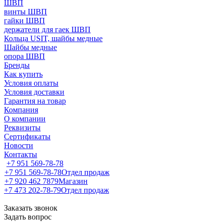
ШВП
винты ШВП
гайки ШВП
держатели для гаек ШВП
Кольца USIT, шайбы медные
Шайбы медные
опора ШВП
Бренды
Как купить
Условия оплаты
Условия доставки
Гарантия на товар
Компания
О компании
Реквизиты
Сертификаты
Новости
Контакты
+7 951 569-78-78
+7 951 569-78-78
Отдел продаж
+7 920 462 7879
Магазин
+7 473 202-78-79
Отдел продаж
Заказать звонок
Задать вопрос