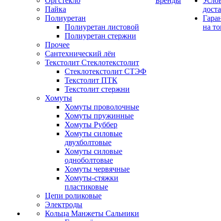
Оргстекло
Бренды
Усло
Пайка
дост
Полиуретан
Гара
Полиуретан листовой
на то
Полиуретан стержни
Прочее
Сантехнический лён
Текстолит Стеклотекстолит
Стеклотекстолит СТЭФ
Текстолит ПТК
Текстолит стержни
Хомуты
Хомуты проволочные
Хомуты пружинные
Хомуты Руббер
Хомуты силовые
двухболтовые
Хомуты силовые
одноболтовые
Хомуты червячные
Хомуты-стяжки
пластиковые
Цепи роликовые
Электроды
Кольца Манжеты Сальники