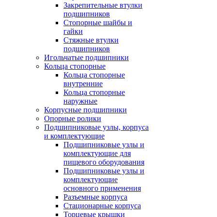
Закрепительные втулки
подшипников
Стопорные шайбы и
гайки
Стяжные втулки
подшипников
Игольчатые подшипники
Кольца стопорные
Кольца стопорные
внутренние
Кольца стопорные
наружные
Корпусные подшипники
Опорные ролики
Подшипниковые узлы, корпуса
и комплектующие
Подшипниковые узлы и
комплектующие для
пищевого оборудования
Подшипниковые узлы и
комплектующие
основного применения
Разъемные корпуса
Стационарные корпуса
Торцевые крышки