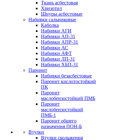
Ткань асбестовая
Хризотил
Шнуры асбестовые
Набивки сальниковые
Каболка
Набивки АГИ
Набивки АП-31
Набивки АПР-31
Набивки АС
Набивки АФТ
Набивки ЛП-31
Набивки ХБП-31
Паронит
Набивки безасбестовые
Паронит кислотостойкий
ПК
Паронит
маслобензостойкий ПМБ
Паронит
маслобензостойкий
ПМБ-1
Паронит общего
назначения ПОН-Б
Втулки
Втулки скольжения