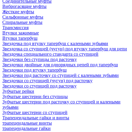
Соединительные муфты
Виброгасящие муфты
Жесткие муфты
Сильфонные муфты
Спиральные муфты
Трансмиссия
Втулки зажимные
Втулки тапербуш
Звездочка под втулку тапербуш c калеными зубьями
Звездочка со ступицей (чугун) под втулку тапербуш для цепи
Звездочка специального стандарта со ступицей
Звездочки без ступицы под расточку
Звездочки двойные для однорядных цепей под тапербуш
Звездочки под втулку тапербуш
Звездочки под расточку со ступицей с калеными зубьями
Звездочки со ступицей (чугун) под расточку
Звездочки со ступицей под расточку
Зубчатые рейки
Зубчатые шестерни без ступицы
Зубчатые шестерни под расточку со ступицей и калеными
зубьями
Зубчатые шестерни со ступицей
Трапецеидальные гайки и винты
трапецеидальные винты
трапецеидальные гайки