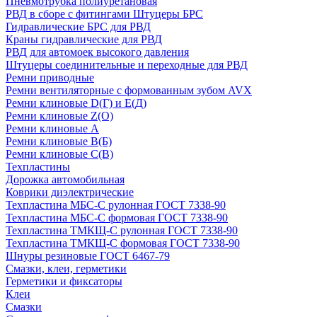
Пневмотрубка полиуретановая
РВД в сборе с фитингами Штуцеры БРС
Гидравлические БРС для РВД
Краны гидравлические для РВД
РВД для автомоек высокого давления
Штуцеры соединительные и переходные для РВД
Ремни приводные
Ремни вентиляторные с формованным зубом AVX
Ремни клиновые D(Г) и Е(Д)
Ремни клиновые Z(О)
Ремни клиновые А
Ремни клиновые В(Б)
Ремни клиновые С(В)
Техпластины
Дорожка автомобильная
Коврики диэлектрические
Техпластина МБС-С рулонная ГОСТ 7338-90
Техпластина МБС-С формовая ГОСТ 7338-90
Техпластина ТМКЩ-С рулонная ГОСТ 7338-90
Техпластина ТМКЩ-С формовая ГОСТ 7338-90
Шнуры резиновые ГОСТ 6467-79
Смазки, клеи, герметики
Герметики и фиксаторы
Клеи
Смазки