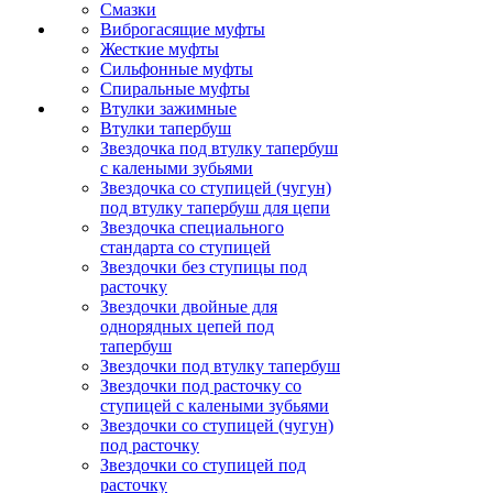
Смазки
Виброгасящие муфты
Жесткие муфты
Сильфонные муфты
Спиральные муфты
Втулки зажимные
Втулки тапербуш
Звездочка под втулку тапербуш
c калеными зубьями
Звездочка со ступицей (чугун)
под втулку тапербуш для цепи
Звездочка специального
стандарта со ступицей
Звездочки без ступицы под
расточку
Звездочки двойные для
однорядных цепей под
тапербуш
Звездочки под втулку тапербуш
Звездочки под расточку со
ступицей с калеными зубьями
Звездочки со ступицей (чугун)
под расточку
Звездочки со ступицей под
расточку