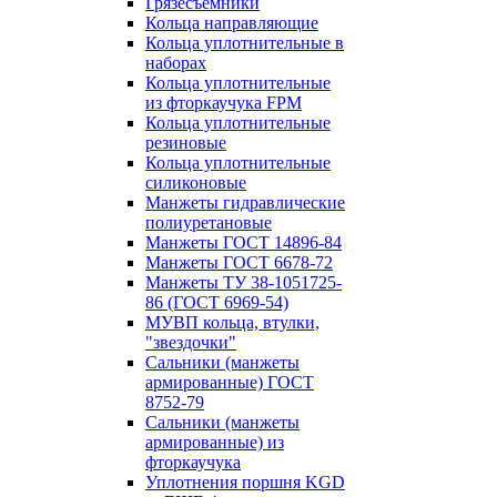
Грязесъёмники
Кольца направляющие
Кольца уплотнительные в
наборах
Кольца уплотнительные
из фторкаучука FPM
Кольца уплотнительные
резиновые
Кольца уплотнительные
силиконовые
Манжеты гидравлические
полиуретановые
Манжеты ГОСТ 14896-84
Манжеты ГОСТ 6678-72
Манжеты ТУ 38-1051725-
86 (ГОСТ 6969-54)
МУВП кольца, втулки,
"звездочки"
Сальники (манжеты
армированные) ГОСТ
8752-79
Сальники (манжеты
армированные) из
фторкаучука
Уплотнения поршня KGD