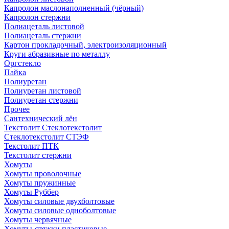
Капролон маслонаполненный (чёрный)
Капролон стержни
Полиацеталь листовой
Полиацеталь стержни
Картон прокладочный, электроизоляционный
Круги абразивные по металлу
Оргстекло
Пайка
Полиуретан
Полиуретан листовой
Полиуретан стержни
Прочее
Сантехнический лён
Текстолит Стеклотекстолит
Стеклотекстолит СТЭФ
Текстолит ПТК
Текстолит стержни
Хомуты
Хомуты проволочные
Хомуты пружинные
Хомуты Руббер
Хомуты силовые двухболтовые
Хомуты силовые одноболтовые
Хомуты червячные
Хомуты-стяжки пластиковые