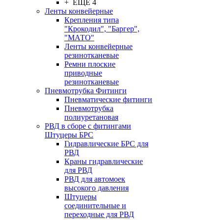
+ ЕЩЕ 4
Ленты конвейерные
Крепления типа
"Крокодил", "Баргер",
"МАТО"
Ленты конвейерные
резинотканевые
Ремни плоские
приводные
резинотканевые
Пневмотрубка Фитинги
Пневматические фитинги
Пневмотрубка
полиуретановая
РВД в сборе с фитингами
Штуцеры БРС
Гидравлические БРС для
РВД
Краны гидравлические
для РВД
РВД для автомоек
высокого давления
Штуцеры
соединительные и
переходные для РВД