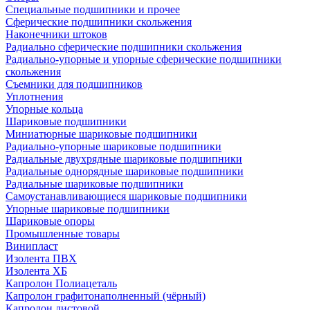
Специальные подшипники и прочее
Сферические подшипники скольжения
Наконечники штоков
Радиально сферические подшипники скольжения
Радиально-упорные и упорные сферические подшипники
скольжения
Съемники для подшипников
Уплотнения
Упорные кольца
Шариковые подшипники
Миниатюрные шариковые подшипники
Радиально-упорные шариковые подшипники
Радиальные двухрядные шариковые подшипники
Радиальные однорядные шариковые подшипники
Радиальные шариковые подшипники
Самоустанавливающиеся шариковые подшипники
Упорные шариковые подшипники
Шариковые опоры
Промышленные товары
Винипласт
Изолента ПВХ
Изолента ХБ
Капролон Полиацеталь
Капролон графитонаполненный (чёрный)
Капролон листовой