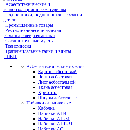
Асбестотехнические и
теплоизоляционные материалы
Подшипники, подшипниковые узлы и
детали
Промышленные товары
Резинотехнические изделия
Смазки, клеи, герметики
Соединительные муфты
Трансмиссия
Трапецеидальные гайки и винты
ШВП
Асбестотехнические изделия
Картон асбестовый
Лента асбестовая
Лист асбостальной
Ткань асбестовая
Хризотил
Шнуры асбестовые
Набивки сальниковые
Каболка
Набивки АГИ
Набивки АП-31
Набивки АПР-31
Набивки АС