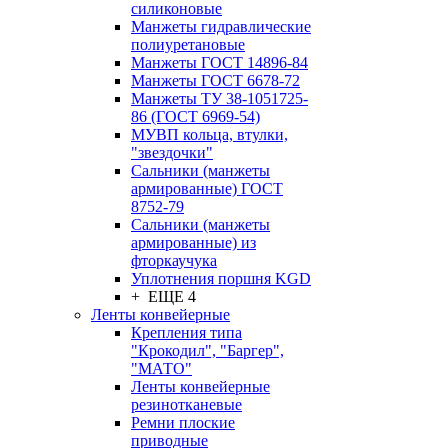
силиконовые
Манжеты гидравлические
полиуретановые
Манжеты ГОСТ 14896-84
Манжеты ГОСТ 6678-72
Манжеты ТУ 38-1051725-
86 (ГОСТ 6969-54)
МУВП кольца, втулки,
"звездочки"
Сальники (манжеты
армированные) ГОСТ
8752-79
Сальники (манжеты
армированные) из
фторкаучука
Уплотнения поршня KGD
+ ЕЩЕ 4
Ленты конвейерные
Крепления типа
"Крокодил", "Баргер",
"МАТО"
Ленты конвейерные
резинотканевые
Ремни плоские
приводные