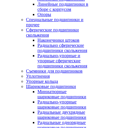
Линейные подшипники в
сборе с корпусом
Опоры
Специальные подшипники и
прочее
Сферические подшипники
скольжения
Наконечники штоков
Радиально сферические
подшипники скольжения
Радиально-упорные и
упорные сферические
подшипники скольжения
Съемники для подшипников
Уплотнения
Упорные кольца
Шариковые подшипники
Миниатюрные
шариковые подшипники
Радиально-упорные
шариковые подшипники
Радиальные двухрядные
шариковые подшипники
Радиальные однорядные
шариковые подшипники