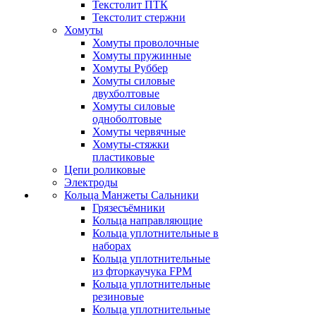
Текстолит ПТК
Текстолит стержни
Хомуты
Хомуты проволочные
Хомуты пружинные
Хомуты Руббер
Хомуты силовые
двухболтовые
Хомуты силовые
одноболтовые
Хомуты червячные
Хомуты-стяжки
пластиковые
Цепи роликовые
Электроды
Кольца Манжеты Сальники
Грязесъёмники
Кольца направляющие
Кольца уплотнительные в
наборах
Кольца уплотнительные
из фторкаучука FPM
Кольца уплотнительные
резиновые
Кольца уплотнительные