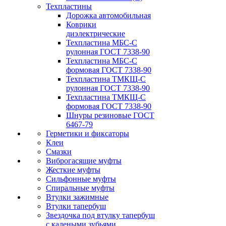
Техпластины
Дорожка автомобильная
Коврики
диэлектрические
Техпластина МБС-С
рулонная ГОСТ 7338-90
Техпластина МБС-С
формовая ГОСТ 7338-90
Техпластина ТМКЩ-С
рулонная ГОСТ 7338-90
Техпластина ТМКЩ-С
формовая ГОСТ 7338-90
Шнуры резиновые ГОСТ
6467-79
Герметики и фиксаторы
Клеи
Смазки
Виброгасящие муфты
Жесткие муфты
Сильфонные муфты
Спиральные муфты
Втулки зажимные
Втулки тапербуш
Звездочка под втулку тапербуш
c калеными зубьями