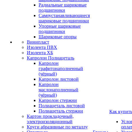
Радиальные шариковые
подшипники
Самоустанавливающиеся
шариковые подшипники
Упорные шариковые
подшипники
Шариковые опоры
Винипласт
Изолента ПВХ
Изолента ХБ
Капролон Полиацеталь
Капролон
графитонаполненный
(чёрный)
Капролон листовой
Капролон
маслонаполненный
(чёрный)
Капролон стержни
Полиацеталь листовой
Полиацеталь стержни
Как купит
Картон прокладочный,
электроизоляционный
Усло
Круги абразивные по металлу
опла