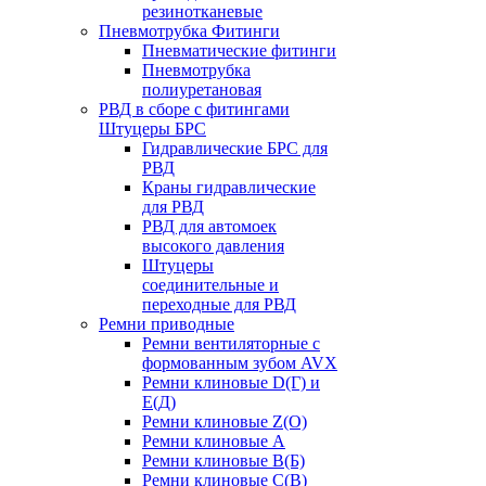
резинотканевые
Пневмотрубка Фитинги
Пневматические фитинги
Пневмотрубка
полиуретановая
РВД в сборе с фитингами
Штуцеры БРС
Гидравлические БРС для
РВД
Краны гидравлические
для РВД
РВД для автомоек
высокого давления
Штуцеры
соединительные и
переходные для РВД
Ремни приводные
Ремни вентиляторные с
формованным зубом AVX
Ремни клиновые D(Г) и
Е(Д)
Ремни клиновые Z(О)
Ремни клиновые А
Ремни клиновые В(Б)
Ремни клиновые С(В)