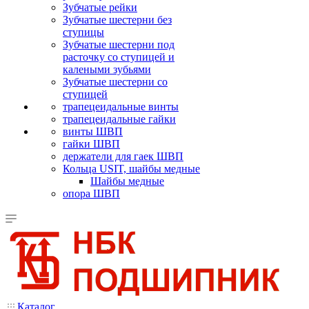
Зубчатые рейки
Зубчатые шестерни без
ступицы
Зубчатые шестерни под
расточку со ступицей и
калеными зубьями
Зубчатые шестерни со
ступицей
трапецеидальные винты
трапецеидальные гайки
винты ШВП
гайки ШВП
держатели для гаек ШВП
Кольца USIT, шайбы медные
Шайбы медные
опора ШВП
Каталог