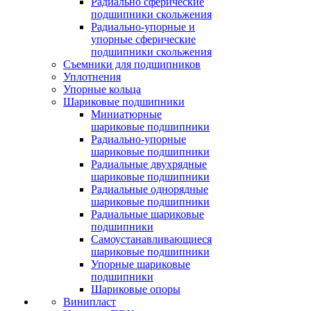
Радиально сферические
подшипники скольжения
Радиально-упорные и
упорные сферические
подшипники скольжения
Съемники для подшипников
Уплотнения
Упорные кольца
Шариковые подшипники
Миниатюрные
шариковые подшипники
Радиально-упорные
шариковые подшипники
Радиальные двухрядные
шариковые подшипники
Радиальные однорядные
шариковые подшипники
Радиальные шариковые
подшипники
Самоустанавливающиеся
шариковые подшипники
Упорные шариковые
подшипники
Шариковые опоры
Винипласт