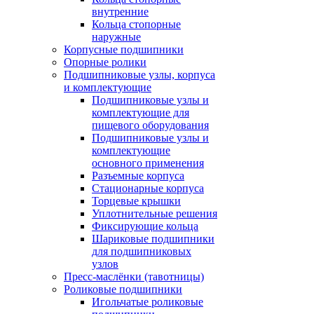
внутренние
Кольца стопорные
наружные
Корпусные подшипники
Опорные ролики
Подшипниковые узлы, корпуса
и комплектующие
Подшипниковые узлы и
комплектующие для
пищевого оборудования
Подшипниковые узлы и
комплектующие
основного применения
Разъемные корпуса
Стационарные корпуса
Торцевые крышки
Уплотнительные решения
Фиксирующие кольца
Шариковые подшипники
для подшипниковых
узлов
Пресс-маслёнки (тавотницы)
Роликовые подшипники
Игольчатые роликовые