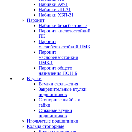
Набивки АФТ
Набивки ЛП-31
Набивки ХБП-31
Паронит
Набивки безасбестовые
Паронит кислотостойкий
ПК
Паронит
маслобензостойкий ПМБ
Паронит
маслобензостойкий
ПМБ-1
Паронит общего
назначения ПОН-Б
Втулки
Втулки скольжения
Закрепительные втулки
подшипников
Стопорные шайбы и
гайки
Стяжные втулки
подшипников
Игольчатые подшипники
Кольца стопорные
Кольца стопорные