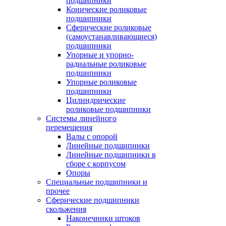
подшипники
Конические роликовые
подшипники
Сферические роликовые
(самоустанавливающиеся)
подшипники
Упорные и упорно-
радиальные роликовые
подшипники
Упорные роликовые
подшипники
Цилиндрические
роликовые подшипники
Системы линейного
перемещения
Валы с опорой
Линейные подшипники
Линейные подшипники в
сборе с корпусом
Опоры
Специальные подшипники и
прочее
Сферические подшипники
скольжения
Наконечники штоков