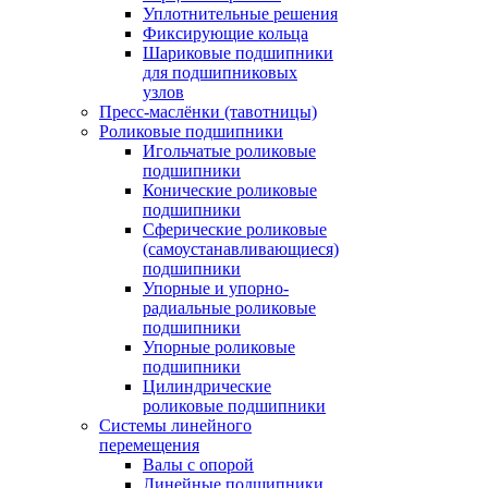
Уплотнительные решения
Фиксирующие кольца
Шариковые подшипники
для подшипниковых
узлов
Пресс-маслёнки (тавотницы)
Роликовые подшипники
Игольчатые роликовые
подшипники
Конические роликовые
подшипники
Сферические роликовые
(самоустанавливающиеся)
подшипники
Упорные и упорно-
радиальные роликовые
подшипники
Упорные роликовые
подшипники
Цилиндрические
роликовые подшипники
Системы линейного
перемещения
Валы с опорой
Линейные подшипники