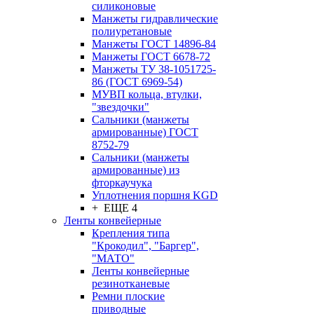
силиконовые
Манжеты гидравлические
полиуретановые
Манжеты ГОСТ 14896-84
Манжеты ГОСТ 6678-72
Манжеты ТУ 38-1051725-
86 (ГОСТ 6969-54)
МУВП кольца, втулки,
"звездочки"
Сальники (манжеты
армированные) ГОСТ
8752-79
Сальники (манжеты
армированные) из
фторкаучука
Уплотнения поршня KGD
+ ЕЩЕ 4
Ленты конвейерные
Крепления типа
"Крокодил", "Баргер",
"МАТО"
Ленты конвейерные
резинотканевые
Ремни плоские
приводные