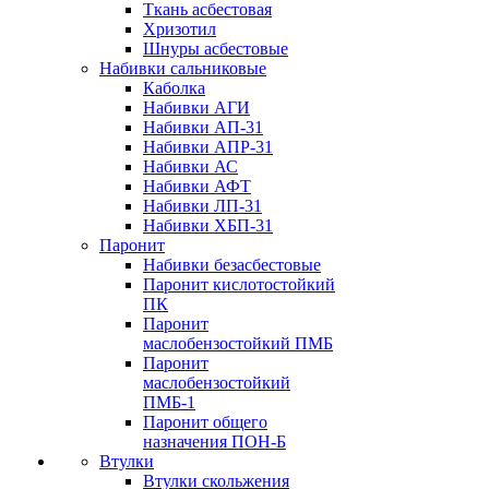
Ткань асбестовая
Хризотил
Шнуры асбестовые
Набивки сальниковые
Каболка
Набивки АГИ
Набивки АП-31
Набивки АПР-31
Набивки АС
Набивки АФТ
Набивки ЛП-31
Набивки ХБП-31
Паронит
Набивки безасбестовые
Паронит кислотостойкий
ПК
Паронит
маслобензостойкий ПМБ
Паронит
маслобензостойкий
ПМБ-1
Паронит общего
назначения ПОН-Б
Втулки
Втулки скольжения