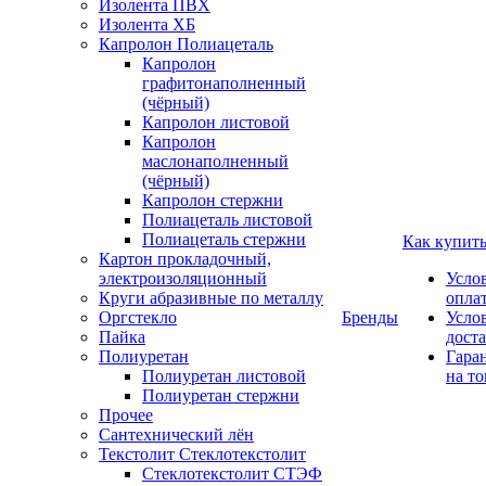
Изолента ПВХ
Изолента ХБ
Капролон Полиацеталь
Капролон
графитонаполненный
(чёрный)
Капролон листовой
Капролон
маслонаполненный
(чёрный)
Капролон стержни
Полиацеталь листовой
Полиацеталь стержни
Как купит
Картон прокладочный,
электроизоляционный
Усло
Круги абразивные по металлу
опла
Оргстекло
Бренды
Усло
Пайка
дост
Полиуретан
Гара
Полиуретан листовой
на то
Полиуретан стержни
Прочее
Сантехнический лён
Текстолит Стеклотекстолит
Стеклотекстолит СТЭФ