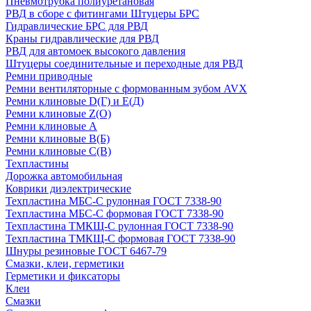
Пневмотрубка полиуретановая
РВД в сборе с фитингами Штуцеры БРС
Гидравлические БРС для РВД
Краны гидравлические для РВД
РВД для автомоек высокого давления
Штуцеры соединительные и переходные для РВД
Ремни приводные
Ремни вентиляторные с формованным зубом AVX
Ремни клиновые D(Г) и Е(Д)
Ремни клиновые Z(О)
Ремни клиновые А
Ремни клиновые В(Б)
Ремни клиновые С(В)
Техпластины
Дорожка автомобильная
Коврики диэлектрические
Техпластина МБС-С рулонная ГОСТ 7338-90
Техпластина МБС-С формовая ГОСТ 7338-90
Техпластина ТМКЩ-С рулонная ГОСТ 7338-90
Техпластина ТМКЩ-С формовая ГОСТ 7338-90
Шнуры резиновые ГОСТ 6467-79
Смазки, клеи, герметики
Герметики и фиксаторы
Клеи
Смазки