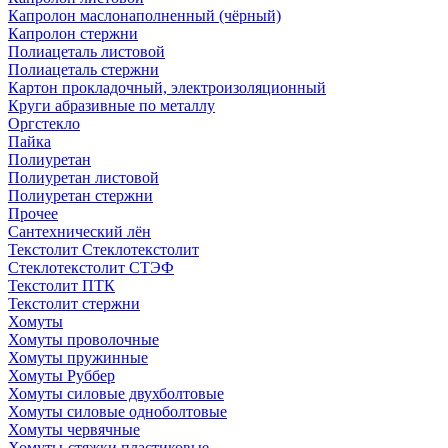
Капролон маслонаполненный (чёрный)
Капролон стержни
Полиацеталь листовой
Полиацеталь стержни
Картон прокладочный, электроизоляционный
Круги абразивные по металлу
Оргстекло
Пайка
Полиуретан
Полиуретан листовой
Полиуретан стержни
Прочее
Сантехнический лён
Текстолит Стеклотекстолит
Стеклотекстолит СТЭФ
Текстолит ПТК
Текстолит стержни
Хомуты
Хомуты проволочные
Хомуты пружинные
Хомуты Руббер
Хомуты силовые двухболтовые
Хомуты силовые одноболтовые
Хомуты червячные
Хомуты-стяжки пластиковые