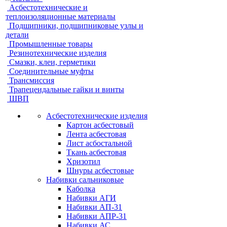
Асбестотехнические и
теплоизоляционные материалы
Подшипники, подшипниковые узлы и
детали
Промышленные товары
Резинотехнические изделия
Смазки, клеи, герметики
Соединительные муфты
Трансмиссия
Трапецеидальные гайки и винты
ШВП
Асбестотехнические изделия
Картон асбестовый
Лента асбестовая
Лист асбостальной
Ткань асбестовая
Хризотил
Шнуры асбестовые
Набивки сальниковые
Каболка
Набивки АГИ
Набивки АП-31
Набивки АПР-31
Набивки АС