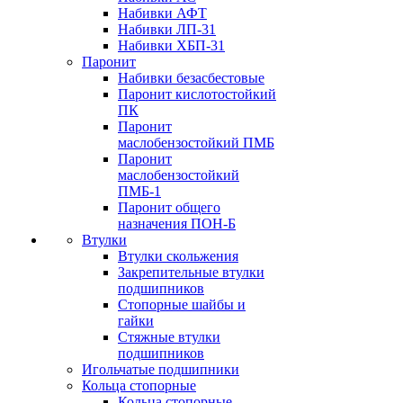
Набивки АФТ
Набивки ЛП-31
Набивки ХБП-31
Паронит
Набивки безасбестовые
Паронит кислотостойкий
ПК
Паронит
маслобензостойкий ПМБ
Паронит
маслобензостойкий
ПМБ-1
Паронит общего
назначения ПОН-Б
Втулки
Втулки скольжения
Закрепительные втулки
подшипников
Стопорные шайбы и
гайки
Стяжные втулки
подшипников
Игольчатые подшипники
Кольца стопорные
Кольца стопорные