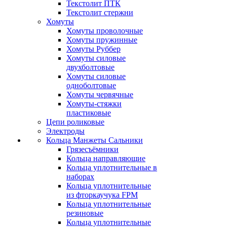
Текстолит ПТК
Текстолит стержни
Хомуты
Хомуты проволочные
Хомуты пружинные
Хомуты Руббер
Хомуты силовые
двухболтовые
Хомуты силовые
одноболтовые
Хомуты червячные
Хомуты-стяжки
пластиковые
Цепи роликовые
Электроды
Кольца Манжеты Сальники
Грязесъёмники
Кольца направляющие
Кольца уплотнительные в
наборах
Кольца уплотнительные
из фторкаучука FPM
Кольца уплотнительные
резиновые
Кольца уплотнительные