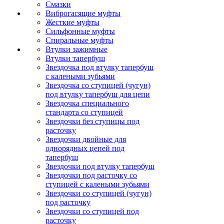
Смазки
Виброгасящие муфты
Жесткие муфты
Сильфонные муфты
Спиральные муфты
Втулки зажимные
Втулки тапербуш
Звездочка под втулку тапербуш
c калеными зубьями
Звездочка со ступицей (чугун)
под втулку тапербуш для цепи
Звездочка специального
стандарта со ступицей
Звездочки без ступицы под
расточку
Звездочки двойные для
однорядных цепей под
тапербуш
Звездочки под втулку тапербуш
Звездочки под расточку со
ступицей с калеными зубьями
Звездочки со ступицей (чугун)
под расточку
Звездочки со ступицей под
расточку