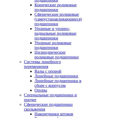
подшипники
Конические роликовые
подшипники
Сферические роликовые
(самоустанавливающиеся)
подшипники
Упорные и упорно-
радиальные роликовые
подшипники
Упорные роликовые
подшипники
Цилиндрические
роликовые подшипники
Системы линейного
перемещения
Валы с опорой
Линейные подшипники
Линейные подшипники в
сборе с корпусом
Опоры
Специальные подшипники и
прочее
Сферические подшипники
скольжения
Наконечники штоков