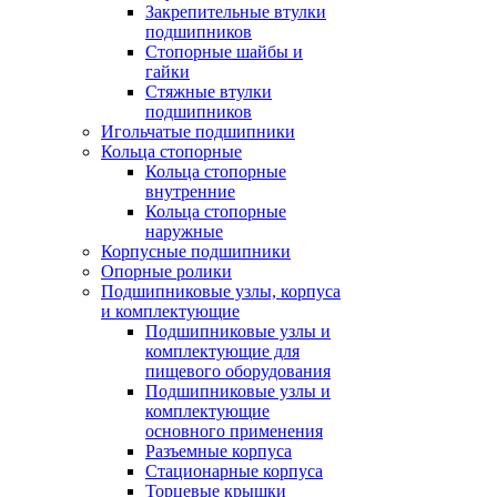
Закрепительные втулки
подшипников
Стопорные шайбы и
гайки
Стяжные втулки
подшипников
Игольчатые подшипники
Кольца стопорные
Кольца стопорные
внутренние
Кольца стопорные
наружные
Корпусные подшипники
Опорные ролики
Подшипниковые узлы, корпуса
и комплектующие
Подшипниковые узлы и
комплектующие для
пищевого оборудования
Подшипниковые узлы и
комплектующие
основного применения
Разъемные корпуса
Стационарные корпуса
Торцевые крышки