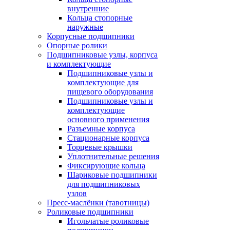
внутренние
Кольца стопорные
наружные
Корпусные подшипники
Опорные ролики
Подшипниковые узлы, корпуса
и комплектующие
Подшипниковые узлы и
комплектующие для
пищевого оборудования
Подшипниковые узлы и
комплектующие
основного применения
Разъемные корпуса
Стационарные корпуса
Торцевые крышки
Уплотнительные решения
Фиксирующие кольца
Шариковые подшипники
для подшипниковых
узлов
Пресс-маслёнки (тавотницы)
Роликовые подшипники
Игольчатые роликовые