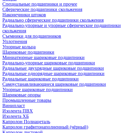
Специальные подшипники и прочее
Сферические подшипники скольжения
Наконечники штоков
Радиально сферические подшипники скольжения
Радиально-упорные и упорные сферические подшипники
скольжения
Съемники для подшипников
Уплотнения
Упорные кольца
Шариковые подшипники
Миниатюрные шариковые подшипники
Радиально-упорные шариковые подшипники
Радиальные двухрядные шариковые подшипники
Радиальные однорядные шариковые подшипники
Радиальные шариковые подшипники
Самоустанавливающиеся шариковые подшипники
Упорные шариковые подшипники
Шариковые опоры
Промышленные товары
Винипласт
Изолента ПВХ
Изолента ХБ
Капролон Полиацеталь
Капролон графитонаполненный (чёрный)
Капролон листовой