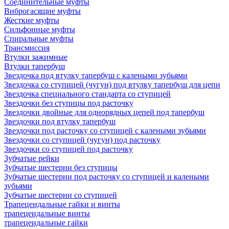
Соединительные муфты
Виброгасящие муфты
Жесткие муфты
Сильфонные муфты
Спиральные муфты
Трансмиссия
Втулки зажимные
Втулки тапербуш
Звездочка под втулку тапербуш c калеными зубьями
Звездочка со ступицей (чугун) под втулку тапербуш для цепи
Звездочка специального стандарта со ступицей
Звездочки без ступицы под расточку
Звездочки двойные для однорядных цепей под тапербуш
Звездочки под втулку тапербуш
Звездочки под расточку со ступицей с калеными зубьями
Звездочки со ступицей (чугун) под расточку
Звездочки со ступицей под расточку
Зубчатые рейки
Зубчатые шестерни без ступицы
Зубчатые шестерни под расточку со ступицей и калеными
зубьями
Зубчатые шестерни со ступицей
Трапецеидальные гайки и винты
трапецеидальные винты
трапецеидальные гайки