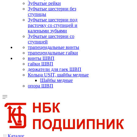
Зубчатые рейки
Зубчатые шестерни без
ступицы
Зубчатые шестерни под
расточку со ступицей и
калеными зубьями
Зубчатые шестерни со
ступицей
трапецеидальные винты
трапецеидальные гайки
винты ШВП
гайки ШВП
держатели для гаек ШВП
Кольца USIT, шайбы медные
Шайбы медные
опора ШВП
Каталог