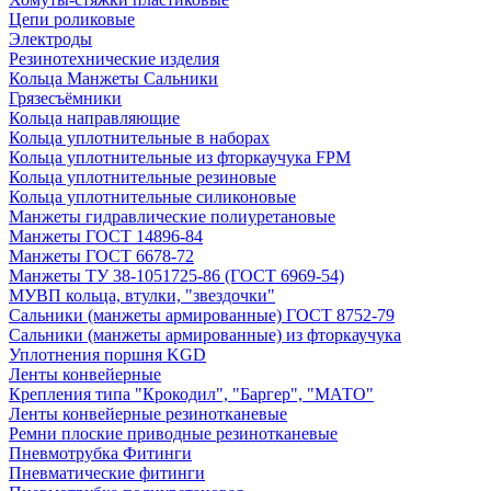
Цепи роликовые
Электроды
Резинотехнические изделия
Кольца Манжеты Сальники
Грязесъёмники
Кольца направляющие
Кольца уплотнительные в наборах
Кольца уплотнительные из фторкаучука FPM
Кольца уплотнительные резиновые
Кольца уплотнительные силиконовые
Манжеты гидравлические полиуретановые
Манжеты ГОСТ 14896-84
Манжеты ГОСТ 6678-72
Манжеты ТУ 38-1051725-86 (ГОСТ 6969-54)
МУВП кольца, втулки, "звездочки"
Сальники (манжеты армированные) ГОСТ 8752-79
Сальники (манжеты армированные) из фторкаучука
Уплотнения поршня KGD
Ленты конвейерные
Крепления типа "Крокодил", "Баргер", "МАТО"
Ленты конвейерные резинотканевые
Ремни плоские приводные резинотканевые
Пневмотрубка Фитинги
Пневматические фитинги