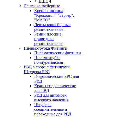
+ ЕЩЕ 4
Ленты конвейерные
Крепления типа
"Крокодил", "Баргер",
"МАТО"
Ленты конвейерные
резинотканевые
Ремни плоские
приводные
резинотканевые
Пневмотрубка Фитинги
Пневматические фитинги
Пневмотрубка
полиуретановая
РВД в сборе с фитингами
Штуцеры БРС
Гидравлические БРС для
РВД
Краны гидравлические
для РВД
РВД для автомоек
высокого давления
Штуцеры
соединительные и
переходные для РВД