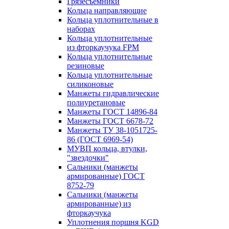
Грязесъёмники
Кольца направляющие
Кольца уплотнительные в
наборах
Кольца уплотнительные
из фторкаучука FPM
Кольца уплотнительные
резиновые
Кольца уплотнительные
силиконовые
Манжеты гидравлические
полиуретановые
Манжеты ГОСТ 14896-84
Манжеты ГОСТ 6678-72
Манжеты ТУ 38-1051725-
86 (ГОСТ 6969-54)
МУВП кольца, втулки,
"звездочки"
Сальники (манжеты
армированные) ГОСТ
8752-79
Сальники (манжеты
армированные) из
фторкаучука
Уплотнения поршня KGD