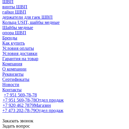
ШВП
винты ШВП
гайки ШВП
держатели для гаек ШВП
Кольца USIT, шайбы медные
Шайбы медные
опора ШВП
Бренды
Как купить
Условия оплаты
Условия доставки
Гарантия на товар
Компания
О компании
Реквизиты
Сертификаты
Новости
Контакты
+7 951 569-78-78
+7 951 569-78-78
Отдел продаж
+7 920 462 7879
Магазин
+7 473 202-78-79
Отдел продаж
Заказать звонок
Задать вопрос