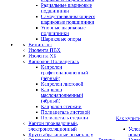
Радиальные шариковые
подшипники
Самоустанавливающиеся
шариковые подшипники
Упорные шариковые
подшипники
Шариковые опоры
Винипласт
Изолента ПВХ
Изолента ХБ
Капролон Полиацеталь
Капролон
графитонаполненный
(чёрный)
Капролон листовой
Капролон
маслонаполненный
(чёрный)
Капролон стержни
Полиацеталь листовой
Полиацеталь стержни
Как купит
Картон прокладочный,
электроизоляционный
Усло
Круги абразивные по металлу
опла