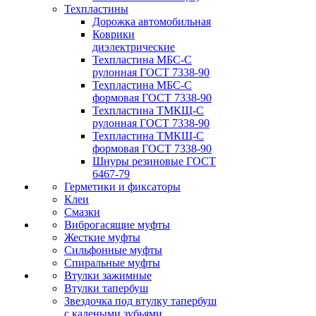
Техпластины
Дорожка автомобильная
Коврики
диэлектрические
Техпластина МБС-С
рулонная ГОСТ 7338-90
Техпластина МБС-С
формовая ГОСТ 7338-90
Техпластина ТМКЩ-С
рулонная ГОСТ 7338-90
Техпластина ТМКЩ-С
формовая ГОСТ 7338-90
Шнуры резиновые ГОСТ
6467-79
Герметики и фиксаторы
Клеи
Смазки
Виброгасящие муфты
Жесткие муфты
Сильфонные муфты
Спиральные муфты
Втулки зажимные
Втулки тапербуш
Звездочка под втулку тапербуш
c калеными зубьями