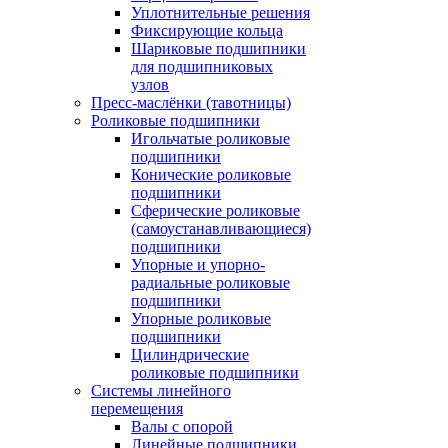
Уплотнительные решения
Фиксирующие кольца
Шариковые подшипники
для подшипниковых
узлов
Пресс-маслёнки (тавотницы)
Роликовые подшипники
Игольчатые роликовые
подшипники
Конические роликовые
подшипники
Сферические роликовые
(самоустанавливающиеся)
подшипники
Упорные и упорно-
радиальные роликовые
подшипники
Упорные роликовые
подшипники
Цилиндрические
роликовые подшипники
Системы линейного
перемещения
Валы с опорой
Линейные подшипники