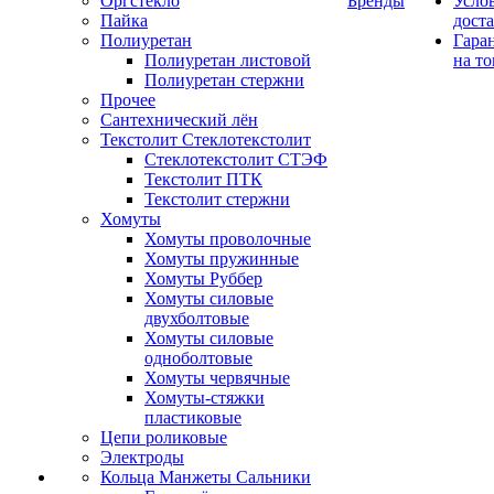
Оргстекло
Бренды
Усло
Пайка
дост
Полиуретан
Гара
Полиуретан листовой
на то
Полиуретан стержни
Прочее
Сантехнический лён
Текстолит Стеклотекстолит
Стеклотекстолит СТЭФ
Текстолит ПТК
Текстолит стержни
Хомуты
Хомуты проволочные
Хомуты пружинные
Хомуты Руббер
Хомуты силовые
двухболтовые
Хомуты силовые
одноболтовые
Хомуты червячные
Хомуты-стяжки
пластиковые
Цепи роликовые
Электроды
Кольца Манжеты Сальники