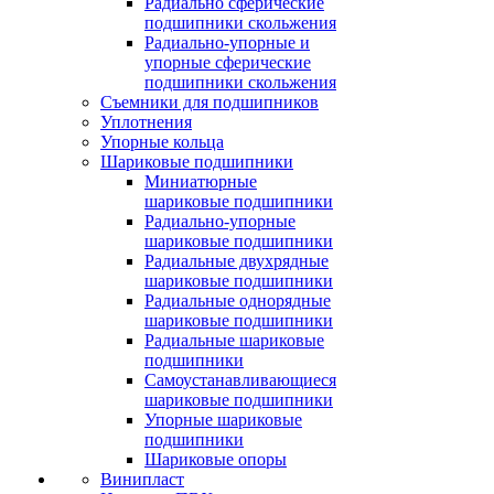
Радиально сферические
подшипники скольжения
Радиально-упорные и
упорные сферические
подшипники скольжения
Съемники для подшипников
Уплотнения
Упорные кольца
Шариковые подшипники
Миниатюрные
шариковые подшипники
Радиально-упорные
шариковые подшипники
Радиальные двухрядные
шариковые подшипники
Радиальные однорядные
шариковые подшипники
Радиальные шариковые
подшипники
Самоустанавливающиеся
шариковые подшипники
Упорные шариковые
подшипники
Шариковые опоры
Винипласт