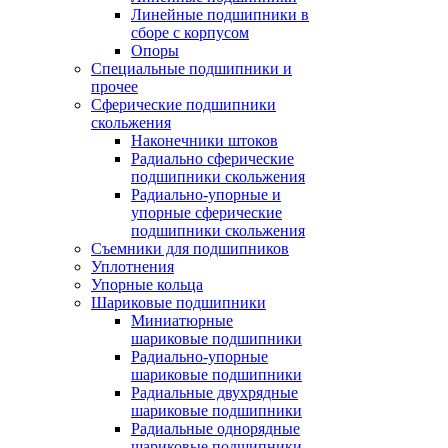
Линейные подшипники в
сборе с корпусом
Опоры
Специальные подшипники и
прочее
Сферические подшипники
скольжения
Наконечники штоков
Радиально сферические
подшипники скольжения
Радиально-упорные и
упорные сферические
подшипники скольжения
Съемники для подшипников
Уплотнения
Упорные кольца
Шариковые подшипники
Миниатюрные
шариковые подшипники
Радиально-упорные
шариковые подшипники
Радиальные двухрядные
шариковые подшипники
Радиальные однорядные
шариковые подшипники