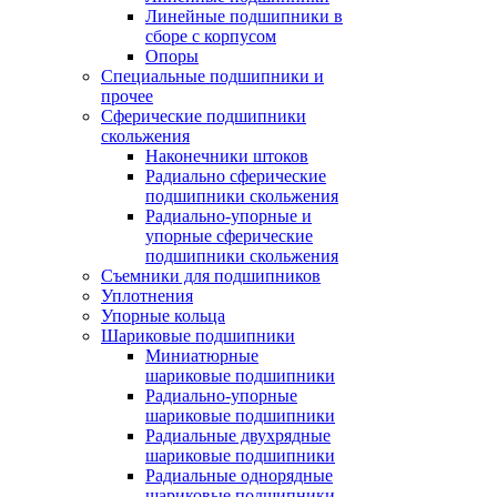
Линейные подшипники в
сборе с корпусом
Опоры
Специальные подшипники и
прочее
Сферические подшипники
скольжения
Наконечники штоков
Радиально сферические
подшипники скольжения
Радиально-упорные и
упорные сферические
подшипники скольжения
Съемники для подшипников
Уплотнения
Упорные кольца
Шариковые подшипники
Миниатюрные
шариковые подшипники
Радиально-упорные
шариковые подшипники
Радиальные двухрядные
шариковые подшипники
Радиальные однорядные
шариковые подшипники