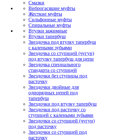
Смазки
Виброгасящие муфты
Жесткие муфты
Сильфонные муфты
Спиральные муфты
Втулки зажимные
Втулки тапербуш
Звездочка под втулку тапербуш
c калеными зубьями
Звездочка со ступицей (чугун)
под втулку тапербуш для цепи
Звездочка специального
стандарта со ступицей
Звездочки без ступицы под
расточку
Звездочки двойные для
однорядных цепей под
тапербуш
Звездочки под втулку тапербуш
Звездочки под расточку со
ступицей с калеными зубьями
Звездочки со ступицей (чугун)
под расточку
Звездочки со ступицей под
расточку