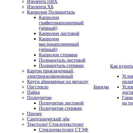
Изолента ПВХ
Изолента ХБ
Капролон Полиацеталь
Капролон
графитонаполненный
(чёрный)
Капролон листовой
Капролон
маслонаполненный
(чёрный)
Капролон стержни
Полиацеталь листовой
Полиацеталь стержни
Как купит
Картон прокладочный,
электроизоляционный
Усло
Круги абразивные по металлу
опла
Оргстекло
Бренды
Усло
Пайка
дост
Полиуретан
Гара
Полиуретан листовой
на то
Полиуретан стержни
Прочее
Сантехнический лён
Текстолит Стеклотекстолит
Стеклотекстолит СТЭФ