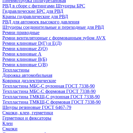
Пневмотрубка полиуретановая
РВД в сборе с фитингами Штуцеры БРС
Гидравлические БРС для РВД
Краны гидравлические для РВД
РВД для автомоек высокого давления
Штуцеры соединительные и переходные для РВД
Ремни приводные
Ремни вентиляторные с формованным зубом AVX
Ремни клиновые D(Г) и Е(Д)
Ремни клиновые Z(О)
Ремни клиновые А
Ремни клиновые В(Б)
Ремни клиновые С(В)
Техпластины
Дорожка автомобильная
Коврики диэлектрические
Техпластина МБС-С рулонная ГОСТ 7338-90
Техпластина МБС-С формовая ГОСТ 7338-90
Техпластина ТМКЩ-С рулонная ГОСТ 7338-90
Техпластина ТМКЩ-С формовая ГОСТ 7338-90
Шнуры резиновые ГОСТ 6467-79
Смазки, клеи, герметики
Герметики и фиксаторы
Клеи
Смазки