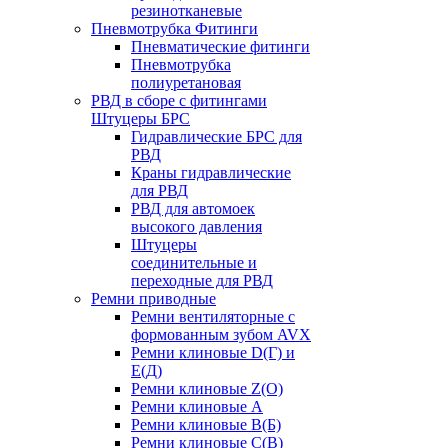
резинотканевые
Пневмотрубка Фитинги
Пневматические фитинги
Пневмотрубка
полиуретановая
РВД в сборе с фитингами
Штуцеры БРС
Гидравлические БРС для
РВД
Краны гидравлические
для РВД
РВД для автомоек
высокого давления
Штуцеры
соединительные и
переходные для РВД
Ремни приводные
Ремни вентиляторные с
формованным зубом AVX
Ремни клиновые D(Г) и
Е(Д)
Ремни клиновые Z(О)
Ремни клиновые А
Ремни клиновые В(Б)
Ремни клиновые С(В)