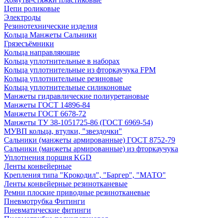
Цепи роликовые
Электроды
Резинотехнические изделия
Кольца Манжеты Сальники
Грязесъёмники
Кольца направляющие
Кольца уплотнительные в наборах
Кольца уплотнительные из фторкаучука FPM
Кольца уплотнительные резиновые
Кольца уплотнительные силиконовые
Манжеты гидравлические полиуретановые
Манжеты ГОСТ 14896-84
Манжеты ГОСТ 6678-72
Манжеты ТУ 38-1051725-86 (ГОСТ 6969-54)
МУВП кольца, втулки, "звездочки"
Сальники (манжеты армированные) ГОСТ 8752-79
Сальники (манжеты армированные) из фторкаучука
Уплотнения поршня KGD
Ленты конвейерные
Крепления типа "Крокодил", "Баргер", "МАТО"
Ленты конвейерные резинотканевые
Ремни плоские приводные резинотканевые
Пневмотрубка Фитинги
Пневматические фитинги