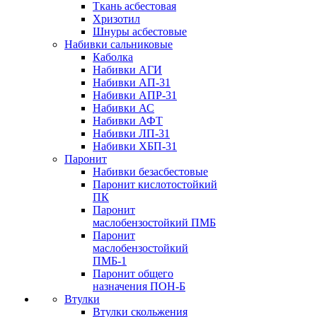
Ткань асбестовая
Хризотил
Шнуры асбестовые
Набивки сальниковые
Каболка
Набивки АГИ
Набивки АП-31
Набивки АПР-31
Набивки АС
Набивки АФТ
Набивки ЛП-31
Набивки ХБП-31
Паронит
Набивки безасбестовые
Паронит кислотостойкий
ПК
Паронит
маслобензостойкий ПМБ
Паронит
маслобензостойкий
ПМБ-1
Паронит общего
назначения ПОН-Б
Втулки
Втулки скольжения