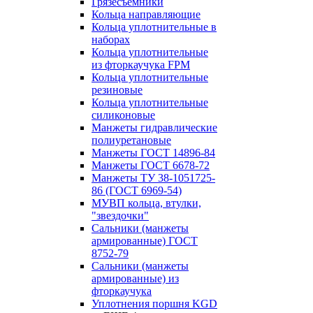
Грязесъёмники
Кольца направляющие
Кольца уплотнительные в
наборах
Кольца уплотнительные
из фторкаучука FPM
Кольца уплотнительные
резиновые
Кольца уплотнительные
силиконовые
Манжеты гидравлические
полиуретановые
Манжеты ГОСТ 14896-84
Манжеты ГОСТ 6678-72
Манжеты ТУ 38-1051725-
86 (ГОСТ 6969-54)
МУВП кольца, втулки,
"звездочки"
Сальники (манжеты
армированные) ГОСТ
8752-79
Сальники (манжеты
армированные) из
фторкаучука
Уплотнения поршня KGD