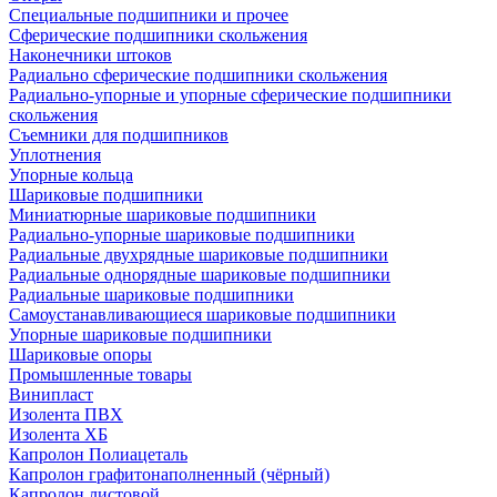
Специальные подшипники и прочее
Сферические подшипники скольжения
Наконечники штоков
Радиально сферические подшипники скольжения
Радиально-упорные и упорные сферические подшипники
скольжения
Съемники для подшипников
Уплотнения
Упорные кольца
Шариковые подшипники
Миниатюрные шариковые подшипники
Радиально-упорные шариковые подшипники
Радиальные двухрядные шариковые подшипники
Радиальные однорядные шариковые подшипники
Радиальные шариковые подшипники
Самоустанавливающиеся шариковые подшипники
Упорные шариковые подшипники
Шариковые опоры
Промышленные товары
Винипласт
Изолента ПВХ
Изолента ХБ
Капролон Полиацеталь
Капролон графитонаполненный (чёрный)
Капролон листовой