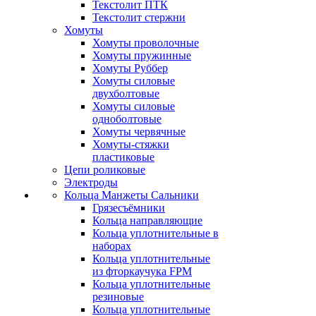
Текстолит ПТК
Текстолит стержни
Хомуты
Хомуты проволочные
Хомуты пружинные
Хомуты Руббер
Хомуты силовые
двухболтовые
Хомуты силовые
одноболтовые
Хомуты червячные
Хомуты-стяжки
пластиковые
Цепи роликовые
Электроды
Кольца Манжеты Сальники
Грязесъёмники
Кольца направляющие
Кольца уплотнительные в
наборах
Кольца уплотнительные
из фторкаучука FPM
Кольца уплотнительные
резиновые
Кольца уплотнительные