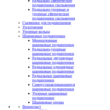
Радиально сферические
подшипники скольжения
Радиально-упорные и
упорные сферические
подшипники скольжения
Съемники для подшипников
Уплотнения
Упорные кольца
Шариковые подшипники
Миниатюрные
шариковые подшипники
Радиально-упорные
шариковые подшипники
Радиальные двухрядные
шариковые подшипники
Радиальные однорядные
шариковые подшипники
Радиальные шариковые
подшипники
Самоустанавливающиеся
шариковые подшипники
Упорные шариковые
подшипники
Шариковые опоры
Винипласт