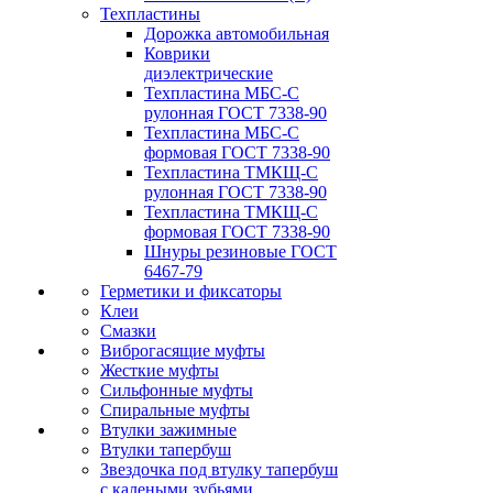
Техпластины
Дорожка автомобильная
Коврики
диэлектрические
Техпластина МБС-С
рулонная ГОСТ 7338-90
Техпластина МБС-С
формовая ГОСТ 7338-90
Техпластина ТМКЩ-С
рулонная ГОСТ 7338-90
Техпластина ТМКЩ-С
формовая ГОСТ 7338-90
Шнуры резиновые ГОСТ
6467-79
Герметики и фиксаторы
Клеи
Смазки
Виброгасящие муфты
Жесткие муфты
Сильфонные муфты
Спиральные муфты
Втулки зажимные
Втулки тапербуш
Звездочка под втулку тапербуш
c калеными зубьями