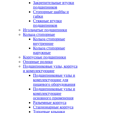
Закрепительные втулки
подшипников
Стопорные шайбы и
гайки
Стяжные втулки
подшипников
Игольчатые подшипники
Кольца стопорные
Кольца стопорные
внутренние
Кольца стопорные
наружные
Корпусные подшипники
Опорные ролики
Подшипниковые узлы, корпуса
и комплектующие
Подшипниковые узлы и
комплектующие для
пищевого оборудования
Подшипниковые узлы и
комплектующие
основного применения
Разъемные корпуса
Стационарные корпуса
Торцевые крышки