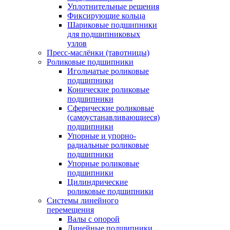
Уплотнительные решения
Фиксирующие кольца
Шариковые подшипники
для подшипниковых
узлов
Пресс-маслёнки (тавотницы)
Роликовые подшипники
Игольчатые роликовые
подшипники
Конические роликовые
подшипники
Сферические роликовые
(самоустанавливающиеся)
подшипники
Упорные и упорно-
радиальные роликовые
подшипники
Упорные роликовые
подшипники
Цилиндрические
роликовые подшипники
Системы линейного
перемещения
Валы с опорой
Линейные подшипники