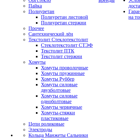
Оргстекло
Бренды
Усло
Пайка
дост
Полиуретан
Гара
Полиуретан листовой
на то
Полиуретан стержни
Прочее
Сантехнический лён
Текстолит Стеклотекстолит
Стеклотекстолит СТЭФ
Текстолит ПТК
Текстолит стержни
Хомуты
Хомуты проволочные
Хомуты пружинные
Хомуты Руббер
Хомуты силовые
двухболтовые
Хомуты силовые
одноболтовые
Хомуты червячные
Хомуты-стяжки
пластиковые
Цепи роликовые
Электроды
Кольца Манжеты Сальники