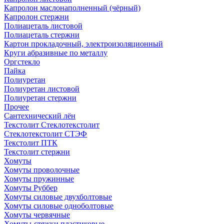
Капролон маслонаполненный (чёрный)
Капролон стержни
Полиацеталь листовой
Полиацеталь стержни
Картон прокладочный, электроизоляционный
Круги абразивные по металлу
Оргстекло
Пайка
Полиуретан
Полиуретан листовой
Полиуретан стержни
Прочее
Сантехнический лён
Текстолит Стеклотекстолит
Стеклотекстолит СТЭФ
Текстолит ПТК
Текстолит стержни
Хомуты
Хомуты проволочные
Хомуты пружинные
Хомуты Руббер
Хомуты силовые двухболтовые
Хомуты силовые одноболтовые
Хомуты червячные
Хомуты-стяжки пластиковые