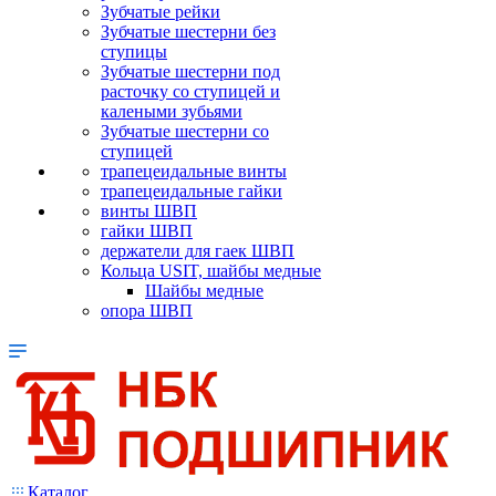
Зубчатые рейки
Зубчатые шестерни без
ступицы
Зубчатые шестерни под
расточку со ступицей и
калеными зубьями
Зубчатые шестерни со
ступицей
трапецеидальные винты
трапецеидальные гайки
винты ШВП
гайки ШВП
держатели для гаек ШВП
Кольца USIT, шайбы медные
Шайбы медные
опора ШВП
Каталог