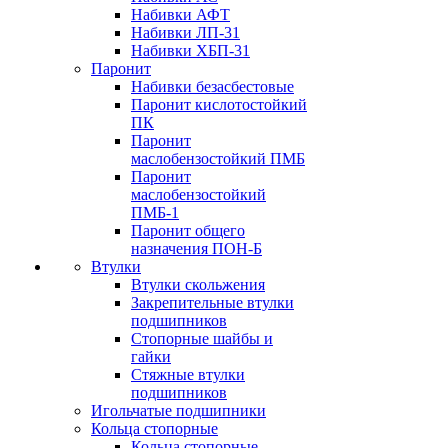
Набивки АФТ
Набивки ЛП-31
Набивки ХБП-31
Паронит
Набивки безасбестовые
Паронит кислотостойкий
ПК
Паронит
маслобензостойкий ПМБ
Паронит
маслобензостойкий
ПМБ-1
Паронит общего
назначения ПОН-Б
Втулки
Втулки скольжения
Закрепительные втулки
подшипников
Стопорные шайбы и
гайки
Стяжные втулки
подшипников
Игольчатые подшипники
Кольца стопорные
Кольца стопорные