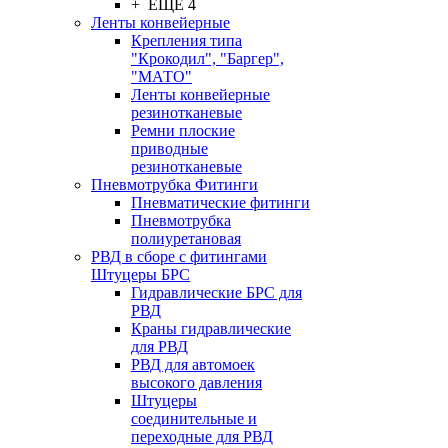
+ ЕЩЕ 4
Ленты конвейерные
Крепления типа
"Крокодил", "Баргер",
"МАТО"
Ленты конвейерные
резинотканевые
Ремни плоские
приводные
резинотканевые
Пневмотрубка Фитинги
Пневматические фитинги
Пневмотрубка
полиуретановая
РВД в сборе с фитингами
Штуцеры БРС
Гидравлические БРС для
РВД
Краны гидравлические
для РВД
РВД для автомоек
высокого давления
Штуцеры
соединительные и
переходные для РВД