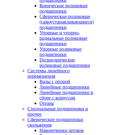
подшипники
Конические роликовые
подшипники
Сферические роликовые
(самоустанавливающиеся)
подшипники
Упорные и упорно-
радиальные роликовые
подшипники
Упорные роликовые
подшипники
Цилиндрические
роликовые подшипники
Системы линейного
перемещения
Валы с опорой
Линейные подшипники
Линейные подшипники в
сборе с корпусом
Опоры
Специальные подшипники и
прочее
Сферические подшипники
скольжения
Наконечники штоков