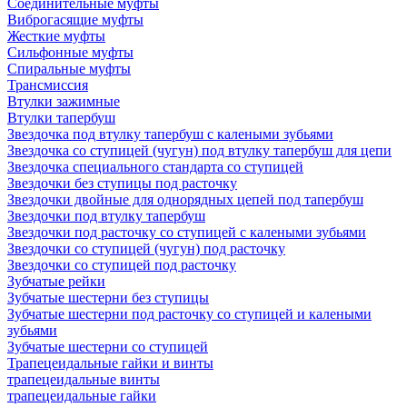
Соединительные муфты
Виброгасящие муфты
Жесткие муфты
Сильфонные муфты
Спиральные муфты
Трансмиссия
Втулки зажимные
Втулки тапербуш
Звездочка под втулку тапербуш c калеными зубьями
Звездочка со ступицей (чугун) под втулку тапербуш для цепи
Звездочка специального стандарта со ступицей
Звездочки без ступицы под расточку
Звездочки двойные для однорядных цепей под тапербуш
Звездочки под втулку тапербуш
Звездочки под расточку со ступицей с калеными зубьями
Звездочки со ступицей (чугун) под расточку
Звездочки со ступицей под расточку
Зубчатые рейки
Зубчатые шестерни без ступицы
Зубчатые шестерни под расточку со ступицей и калеными
зубьями
Зубчатые шестерни со ступицей
Трапецеидальные гайки и винты
трапецеидальные винты
трапецеидальные гайки