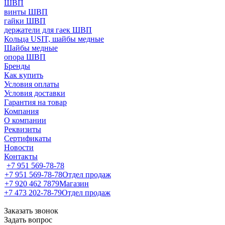
ШВП
винты ШВП
гайки ШВП
держатели для гаек ШВП
Кольца USIT, шайбы медные
Шайбы медные
опора ШВП
Бренды
Как купить
Условия оплаты
Условия доставки
Гарантия на товар
Компания
О компании
Реквизиты
Сертификаты
Новости
Контакты
+7 951 569-78-78
+7 951 569-78-78
Отдел продаж
+7 920 462 7879
Магазин
+7 473 202-78-79
Отдел продаж
Заказать звонок
Задать вопрос