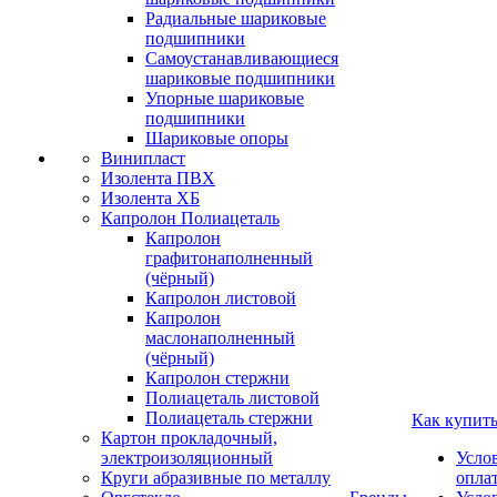
Радиальные шариковые
подшипники
Самоустанавливающиеся
шариковые подшипники
Упорные шариковые
подшипники
Шариковые опоры
Винипласт
Изолента ПВХ
Изолента ХБ
Капролон Полиацеталь
Капролон
графитонаполненный
(чёрный)
Капролон листовой
Капролон
маслонаполненный
(чёрный)
Капролон стержни
Полиацеталь листовой
Полиацеталь стержни
Как купит
Картон прокладочный,
электроизоляционный
Усло
Круги абразивные по металлу
опла