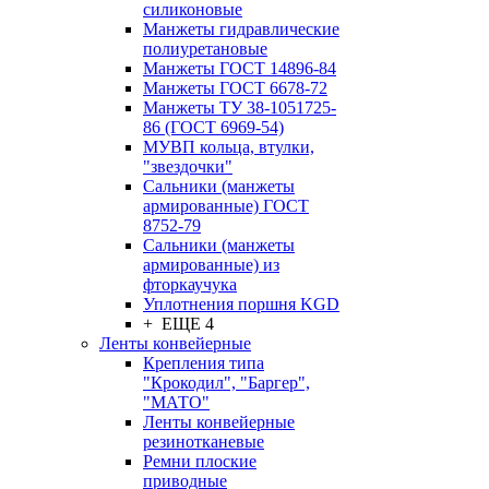
силиконовые
Манжеты гидравлические
полиуретановые
Манжеты ГОСТ 14896-84
Манжеты ГОСТ 6678-72
Манжеты ТУ 38-1051725-
86 (ГОСТ 6969-54)
МУВП кольца, втулки,
"звездочки"
Сальники (манжеты
армированные) ГОСТ
8752-79
Сальники (манжеты
армированные) из
фторкаучука
Уплотнения поршня KGD
+ ЕЩЕ 4
Ленты конвейерные
Крепления типа
"Крокодил", "Баргер",
"МАТО"
Ленты конвейерные
резинотканевые
Ремни плоские
приводные