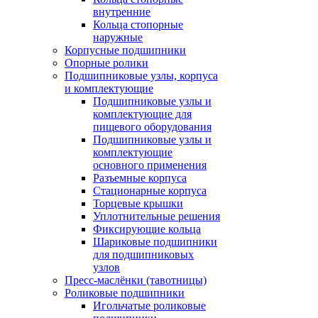
внутренние
Кольца стопорные
наружные
Корпусные подшипники
Опорные ролики
Подшипниковые узлы, корпуса
и комплектующие
Подшипниковые узлы и
комплектующие для
пищевого оборудования
Подшипниковые узлы и
комплектующие
основного применения
Разъемные корпуса
Стационарные корпуса
Торцевые крышки
Уплотнительные решения
Фиксирующие кольца
Шариковые подшипники
для подшипниковых
узлов
Пресс-маслёнки (тавотницы)
Роликовые подшипники
Игольчатые роликовые