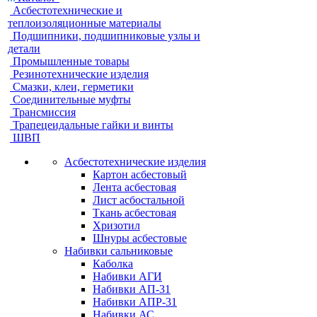
Асбестотехнические и
теплоизоляционные материалы
Подшипники, подшипниковые узлы и
детали
Промышленные товары
Резинотехнические изделия
Смазки, клеи, герметики
Соединительные муфты
Трансмиссия
Трапецеидальные гайки и винты
ШВП
Асбестотехнические изделия
Картон асбестовый
Лента асбестовая
Лист асбостальной
Ткань асбестовая
Хризотил
Шнуры асбестовые
Набивки сальниковые
Каболка
Набивки АГИ
Набивки АП-31
Набивки АПР-31
Набивки АС