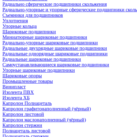
Радиально сферические подшипники скольжения
Радиально-упорные и упорные сферические подшипники скол
Съемники для подшипников
Уплотнения
Упорные кольца
Шариковые подшипники
Миниатюрные шариковые подшипники
Радиально-упорные шариковые подшипники
Радиальные двухрядные шариковые подшипники
Радиальные однорядные шариковые подшипники
Радиальные шариковые подшипники
Самоустанавливающиеся шариковые подшипники
Упорные шариковые подшипники
Шариковые опоры
Промышленные товары
Винипласт
Изолента ПВХ
Изолента ХБ
Капролон Полиацеталь
Капролон графитонаполненный (чёрный)
Капролон листовой
Капролон маслонаполненный (чёрный)
Капролон стержни
Полиацеталь листовой
Полиацеталь стержни