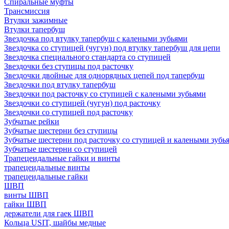
Спиральные муфты
Трансмиссия
Втулки зажимные
Втулки тапербуш
Звездочка под втулку тапербуш c калеными зубьями
Звездочка со ступицей (чугун) под втулку тапербуш для цепи
Звездочка специального стандарта со ступицей
Звездочки без ступицы под расточку
Звездочки двойные для однорядных цепей под тапербуш
Звездочки под втулку тапербуш
Звездочки под расточку со ступицей с калеными зубьями
Звездочки со ступицей (чугун) под расточку
Звездочки со ступицей под расточку
Зубчатые рейки
Зубчатые шестерни без ступицы
Зубчатые шестерни под расточку со ступицей и калеными зубь
Зубчатые шестерни со ступицей
Трапецеидальные гайки и винты
трапецеидальные винты
трапецеидальные гайки
ШВП
винты ШВП
гайки ШВП
держатели для гаек ШВП
Кольца USIT, шайбы медные