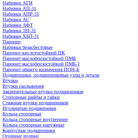
Набивки АГИ
Набивки АП-31
Набивки АПР-31
Набивки АС
Набивки АФТ
Набивки ЛП-31
Набивки ХБП-31
Паронит
Набивки безасбестовые
Паронит кислотостойкий ПК
Паронит маслобензостойкий ПМБ
Паронит маслобензостойкий ПМБ-1
Паронит общего назначения ПОН-Б
Подшипники, подшипниковые узлы и детали
Втулки
Втулки скольжения
Закрепительные втулки подшипников
Стопорные шайбы и гайки
Стяжные втулки подшипников
Игольчатые подшипники
Кольца стопорные
Кольца стопорные внутренние
Кольца стопорные наружные
Корпусные подшипники
Опорные ролики