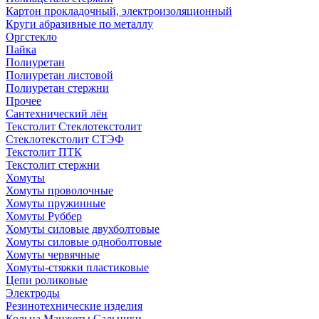
Картон прокладочный, электроизоляционный
Круги абразивные по металлу
Оргстекло
Пайка
Полиуретан
Полиуретан листовой
Полиуретан стержни
Прочее
Сантехнический лён
Текстолит Стеклотекстолит
Стеклотекстолит СТЭФ
Текстолит ПТК
Текстолит стержни
Хомуты
Хомуты проволочные
Хомуты пружинные
Хомуты Руббер
Хомуты силовые двухболтовые
Хомуты силовые одноболтовые
Хомуты червячные
Хомуты-стяжки пластиковые
Цепи роликовые
Электроды
Резинотехнические изделия
Кольца Манжеты Сальники