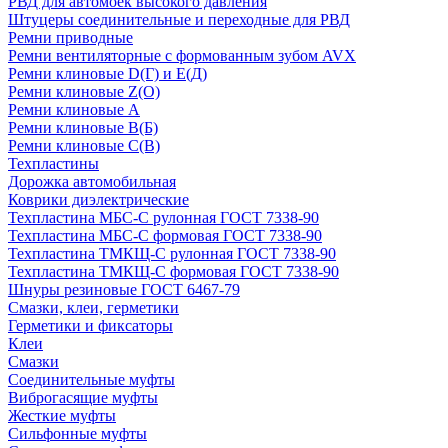
РВД для автомоек высокого давления
Штуцеры соединительные и переходные для РВД
Ремни приводные
Ремни вентиляторные с формованным зубом AVX
Ремни клиновые D(Г) и Е(Д)
Ремни клиновые Z(О)
Ремни клиновые А
Ремни клиновые В(Б)
Ремни клиновые С(В)
Техпластины
Дорожка автомобильная
Коврики диэлектрические
Техпластина МБС-С рулонная ГОСТ 7338-90
Техпластина МБС-С формовая ГОСТ 7338-90
Техпластина ТМКЩ-С рулонная ГОСТ 7338-90
Техпластина ТМКЩ-С формовая ГОСТ 7338-90
Шнуры резиновые ГОСТ 6467-79
Смазки, клеи, герметики
Герметики и фиксаторы
Клеи
Смазки
Соединительные муфты
Виброгасящие муфты
Жесткие муфты
Сильфонные муфты