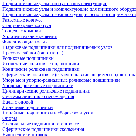
Подшипниковые узлы, корпуса и комплектующие
Подшипниковые узлы и комплектующие для пищевого оборуд
Подшипниковые узлы и комплектующие основного применени
Разъемные корпуса
Стационарные корпуса
Торцевые крышки
Уплотнительные решения
Фиксирующие кольца
Шариковые подшипники для подшипниковых узлов
Пресс-маслёнки (тавотницы)
Роликовые подшипники
Игольчатые роликовые подшипники
Конические роликовые подшипники
Сферические роликовые (самоустанавливающиеся) подшипник
Упорные и упорно-радиальные роликовые подшипники
Упорные роликовые подшипники
Цилиндрические роликовые подшипники
Системы линейного перемещения
Валы с опорой
Линейные подшипники
Линейные подшипники в сборе с корпусом
Опоры
Специальные подшипники и прочее
Сферические подшипники скольжения
Наконечники штоков