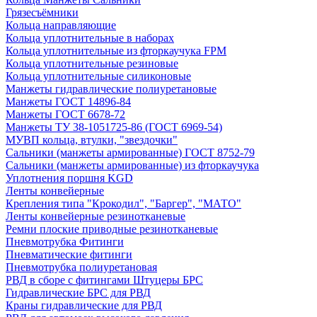
Грязесъёмники
Кольца направляющие
Кольца уплотнительные в наборах
Кольца уплотнительные из фторкаучука FPM
Кольца уплотнительные резиновые
Кольца уплотнительные силиконовые
Манжеты гидравлические полиуретановые
Манжеты ГОСТ 14896-84
Манжеты ГОСТ 6678-72
Манжеты ТУ 38-1051725-86 (ГОСТ 6969-54)
МУВП кольца, втулки, "звездочки"
Сальники (манжеты армированные) ГОСТ 8752-79
Сальники (манжеты армированные) из фторкаучука
Уплотнения поршня KGD
Ленты конвейерные
Крепления типа "Крокодил", "Баргер", "МАТО"
Ленты конвейерные резинотканевые
Ремни плоские приводные резинотканевые
Пневмотрубка Фитинги
Пневматические фитинги
Пневмотрубка полиуретановая
РВД в сборе с фитингами Штуцеры БРС
Гидравлические БРС для РВД
Краны гидравлические для РВД