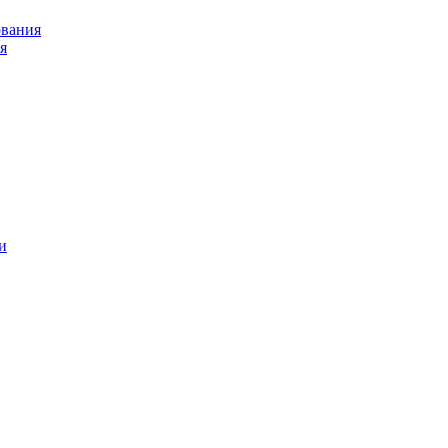
ования
я
и