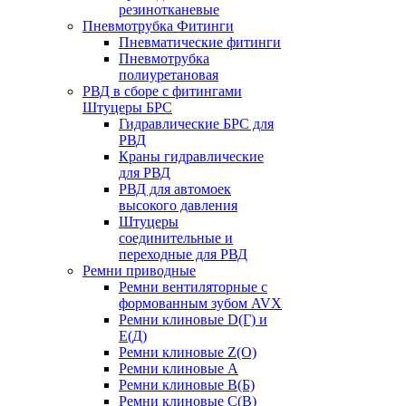
резинотканевые
Пневмотрубка Фитинги
Пневматические фитинги
Пневмотрубка
полиуретановая
РВД в сборе с фитингами
Штуцеры БРС
Гидравлические БРС для
РВД
Краны гидравлические
для РВД
РВД для автомоек
высокого давления
Штуцеры
соединительные и
переходные для РВД
Ремни приводные
Ремни вентиляторные с
формованным зубом AVX
Ремни клиновые D(Г) и
Е(Д)
Ремни клиновые Z(О)
Ремни клиновые А
Ремни клиновые В(Б)
Ремни клиновые С(В)