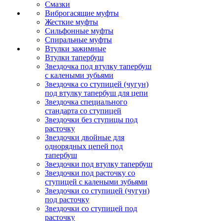
Смазки
Виброгасящие муфты
Жесткие муфты
Сильфонные муфты
Спиральные муфты
Втулки зажимные
Втулки тапербуш
Звездочка под втулку тапербуш
c калеными зубьями
Звездочка со ступицей (чугун)
под втулку тапербуш для цепи
Звездочка специального
стандарта со ступицей
Звездочки без ступицы под
расточку
Звездочки двойные для
однорядных цепей под
тапербуш
Звездочки под втулку тапербуш
Звездочки под расточку со
ступицей с калеными зубьями
Звездочки со ступицей (чугун)
под расточку
Звездочки со ступицей под
расточку