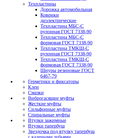
Техпластины
Дорожка автомобильная
Коврики
диэлектрические
Техпластина МБС-С
рулонная ГОСТ 7338-90
Техпластина МБС-С
формовая ГОСТ 7338-90
Техпластина ТМКЩ-С
рулонная ГОСТ 7338-90
Техпластина ТМКЩ-С
формовая ГОСТ 7338-90
Шнуры резиновые ГОСТ
6467-79
Герметики и фиксаторы
Клеи
Смазки
Виброгасящие муфты
Жесткие муфты
Сильфонные муфты
Спиральные муфты
Втулки зажимные
Втулки тапербуш
Звездочка под втулку тапербуш
c калеными зубьями