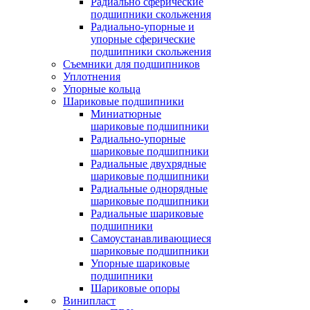
Радиально сферические
подшипники скольжения
Радиально-упорные и
упорные сферические
подшипники скольжения
Съемники для подшипников
Уплотнения
Упорные кольца
Шариковые подшипники
Миниатюрные
шариковые подшипники
Радиально-упорные
шариковые подшипники
Радиальные двухрядные
шариковые подшипники
Радиальные однорядные
шариковые подшипники
Радиальные шариковые
подшипники
Самоустанавливающиеся
шариковые подшипники
Упорные шариковые
подшипники
Шариковые опоры
Винипласт