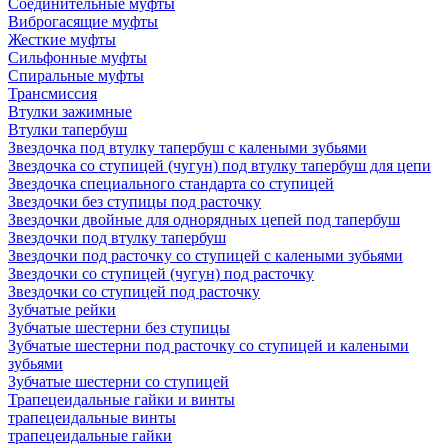
Соединительные муфты
Виброгасящие муфты
Жесткие муфты
Сильфонные муфты
Спиральные муфты
Трансмиссия
Втулки зажимные
Втулки тапербуш
Звездочка под втулку тапербуш c калеными зубьями
Звездочка со ступицей (чугун) под втулку тапербуш для цепи
Звездочка специального стандарта со ступицей
Звездочки без ступицы под расточку
Звездочки двойные для однорядных цепей под тапербуш
Звездочки под втулку тапербуш
Звездочки под расточку со ступицей с калеными зубьями
Звездочки со ступицей (чугун) под расточку
Звездочки со ступицей под расточку
Зубчатые рейки
Зубчатые шестерни без ступицы
Зубчатые шестерни под расточку со ступицей и калеными
зубьями
Зубчатые шестерни со ступицей
Трапецеидальные гайки и винты
трапецеидальные винты
трапецеидальные гайки