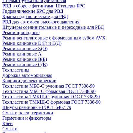
Пневмотрубка полиуретановая
РВД в сборе с фитингами Штуцеры БРС
Гидравлические БРС для РВД
Краны гидравлические для РВД
РВД для автомоек высокого давления
Штуцеры соединительные и переходные для РВД
Ремни приводные
Ремни вентиляторные с формованным зубом AVX
Ремни клиновые D(Г) и Е(Д)
Ремни клиновые Z(О)
Ремни клиновые А
Ремни клиновые В(Б)
Ремни клиновые С(В)
Техпластины
Дорожка автомобильная
Коврики диэлектрические
Техпластина МБС-С рулонная ГОСТ 7338-90
Техпластина МБС-С формовая ГОСТ 7338-90
Техпластина ТМКЩ-С рулонная ГОСТ 7338-90
Техпластина ТМКЩ-С формовая ГОСТ 7338-90
Шнуры резиновые ГОСТ 6467-79
Смазки, клеи, герметики
Герметики и фиксаторы
Клеи
Смазки