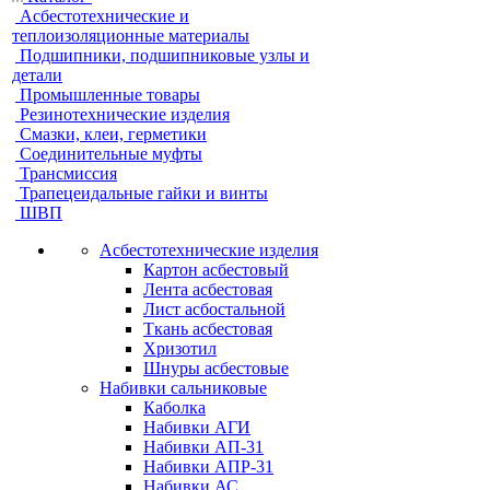
Асбестотехнические и
теплоизоляционные материалы
Подшипники, подшипниковые узлы и
детали
Промышленные товары
Резинотехнические изделия
Смазки, клеи, герметики
Соединительные муфты
Трансмиссия
Трапецеидальные гайки и винты
ШВП
Асбестотехнические изделия
Картон асбестовый
Лента асбестовая
Лист асбостальной
Ткань асбестовая
Хризотил
Шнуры асбестовые
Набивки сальниковые
Каболка
Набивки АГИ
Набивки АП-31
Набивки АПР-31
Набивки АС