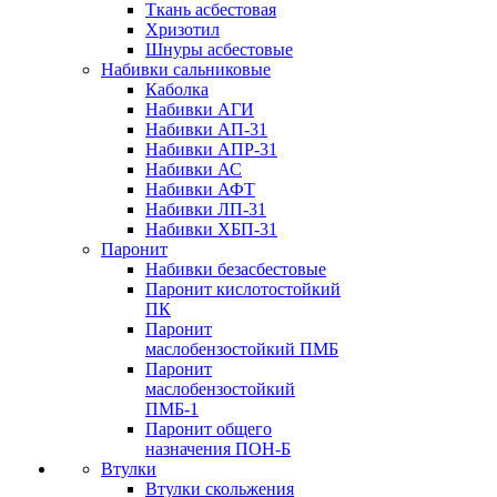
Ткань асбестовая
Хризотил
Шнуры асбестовые
Набивки сальниковые
Каболка
Набивки АГИ
Набивки АП-31
Набивки АПР-31
Набивки АС
Набивки АФТ
Набивки ЛП-31
Набивки ХБП-31
Паронит
Набивки безасбестовые
Паронит кислотостойкий
ПК
Паронит
маслобензостойкий ПМБ
Паронит
маслобензостойкий
ПМБ-1
Паронит общего
назначения ПОН-Б
Втулки
Втулки скольжения