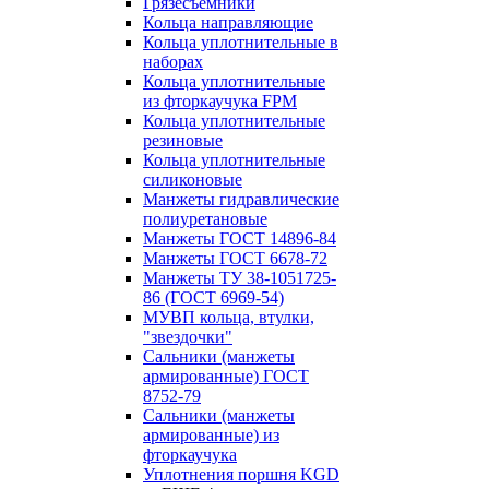
Грязесъёмники
Кольца направляющие
Кольца уплотнительные в
наборах
Кольца уплотнительные
из фторкаучука FPM
Кольца уплотнительные
резиновые
Кольца уплотнительные
силиконовые
Манжеты гидравлические
полиуретановые
Манжеты ГОСТ 14896-84
Манжеты ГОСТ 6678-72
Манжеты ТУ 38-1051725-
86 (ГОСТ 6969-54)
МУВП кольца, втулки,
"звездочки"
Сальники (манжеты
армированные) ГОСТ
8752-79
Сальники (манжеты
армированные) из
фторкаучука
Уплотнения поршня KGD