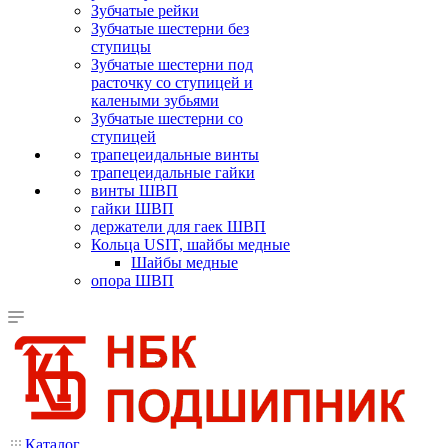
Зубчатые рейки
Зубчатые шестерни без
ступицы
Зубчатые шестерни под
расточку со ступицей и
калеными зубьями
Зубчатые шестерни со
ступицей
трапецеидальные винты
трапецеидальные гайки
винты ШВП
гайки ШВП
держатели для гаек ШВП
Кольца USIT, шайбы медные
Шайбы медные
опора ШВП
Каталог