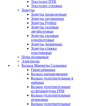
Текстолит ПТК
Текстолит стержни
Хомуты
Хомуты проволочные
Хомуты пружинные
Хомуты Руббер
Хомуты силовые
двухболтовые
Хомуты силовые
одноболтовые
Хомуты червячные
Хомуты-стяжки
пластиковые
Цепи роликовые
Электроды
Кольца Манжеты Сальники
Грязесъёмники
Кольца направляющие
Кольца уплотнительные в
наборах
Кольца уплотнительные
из фторкаучука FPM
Кольца уплотнительные
резиновые
Кольца уплотнительные