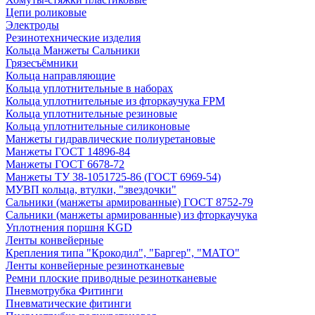
Цепи роликовые
Электроды
Резинотехнические изделия
Кольца Манжеты Сальники
Грязесъёмники
Кольца направляющие
Кольца уплотнительные в наборах
Кольца уплотнительные из фторкаучука FPM
Кольца уплотнительные резиновые
Кольца уплотнительные силиконовые
Манжеты гидравлические полиуретановые
Манжеты ГОСТ 14896-84
Манжеты ГОСТ 6678-72
Манжеты ТУ 38-1051725-86 (ГОСТ 6969-54)
МУВП кольца, втулки, "звездочки"
Сальники (манжеты армированные) ГОСТ 8752-79
Сальники (манжеты армированные) из фторкаучука
Уплотнения поршня KGD
Ленты конвейерные
Крепления типа "Крокодил", "Баргер", "МАТО"
Ленты конвейерные резинотканевые
Ремни плоские приводные резинотканевые
Пневмотрубка Фитинги
Пневматические фитинги