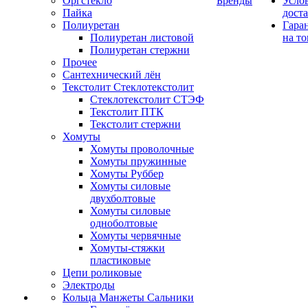
Оргстекло
Бренды
Усло
Пайка
дост
Полиуретан
Гара
Полиуретан листовой
на то
Полиуретан стержни
Прочее
Сантехнический лён
Текстолит Стеклотекстолит
Стеклотекстолит СТЭФ
Текстолит ПТК
Текстолит стержни
Хомуты
Хомуты проволочные
Хомуты пружинные
Хомуты Руббер
Хомуты силовые
двухболтовые
Хомуты силовые
одноболтовые
Хомуты червячные
Хомуты-стяжки
пластиковые
Цепи роликовые
Электроды
Кольца Манжеты Сальники