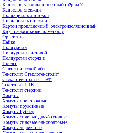
Капролон маслонаполненный (чёрный)
Капролон стержни
Полиацеталь листовой
Полиацеталь стержни
Картон прокладочный, электроизоляционный
Круги абразивные по металлу
Оргстекло
Пайка
Полиуретан
Полиуретан листовой
Полиуретан стержни
Прочее
Сантехнический лён
Текстолит Стеклотекстолит
Стеклотекстолит СТЭФ
Текстолит ПТК
Текстолит стержни
Хомуты
Хомуты проволочные
Хомуты пружинные
Хомуты Руббер
Хомуты силовые двухболтовые
Хомуты силовые одноболтовые
Хомуты червячные
Хомуты-стяжки пластиковые