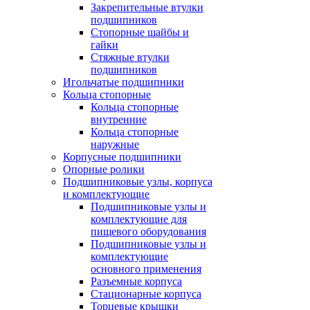
Закрепительные втулки
подшипников
Стопорные шайбы и
гайки
Стяжные втулки
подшипников
Игольчатые подшипники
Кольца стопорные
Кольца стопорные
внутренние
Кольца стопорные
наружные
Корпусные подшипники
Опорные ролики
Подшипниковые узлы, корпуса
и комплектующие
Подшипниковые узлы и
комплектующие для
пищевого оборудования
Подшипниковые узлы и
комплектующие
основного применения
Разъемные корпуса
Стационарные корпуса
Торцевые крышки