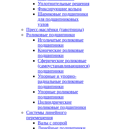
Уплотнительные решения
Фиксирующие кольца
Шариковые подшипники
для подшипниковых
узлов
Пресс-маслёнки (тавотницы)
Роликовые подшипники
Игольчатые роликовые
подшипники
Конические роликовые
подшипники
Сферические роликовые
(самоустанавливающиеся)
подшипники
Упорные и упорно-
радиальные роликовые
подшипники
Упорные роликовые
подшипники
Цилиндрические
роликовые подшипники
Системы линейного
перемещения
Валы с опорой
Линейные подшипники