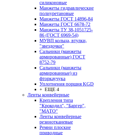
силиконовые
Манжеты гидравлические
полиуретановые
Манжеты ГОСТ 14896-84
Манжеты ГОСТ 6678-72
Манжеты ТУ 38-1051725-
86 (ГОСТ 6969-54)
МУВП кольца, втулки,
"звездочки"
Сальники (манжеты
армированные) ГОСТ
8752-79
Сальники (манжеты
армированные) из
фторкаучука
Уплотнения поршня KGD
+ ЕЩЕ 4
Ленты конвейерные
Крепления типа
"Крокодил", "Баргер",
"МАТО"
Ленты конвейерные
резинотканевые
Ремни плоские
приводные