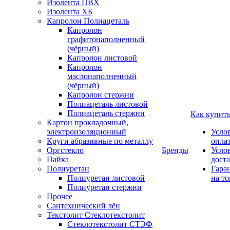
Изолента ПВХ
Изолента ХБ
Капролон Полиацеталь
Капролон
графитонаполненный
(чёрный)
Капролон листовой
Капролон
маслонаполненный
(чёрный)
Капролон стержни
Полиацеталь листовой
Полиацеталь стержни
Как купит
Картон прокладочный,
электроизоляционный
Усло
Круги абразивные по металлу
опла
Оргстекло
Бренды
Усло
Пайка
дост
Полиуретан
Гара
Полиуретан листовой
на то
Полиуретан стержни
Прочее
Сантехнический лён
Текстолит Стеклотекстолит
Стеклотекстолит СТЭФ