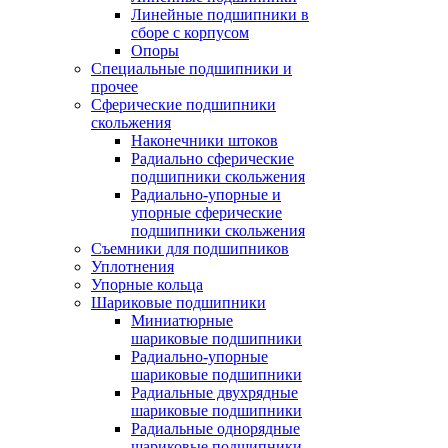
Линейные подшипники в
сборе с корпусом
Опоры
Специальные подшипники и
прочее
Сферические подшипники
скольжения
Наконечники штоков
Радиально сферические
подшипники скольжения
Радиально-упорные и
упорные сферические
подшипники скольжения
Съемники для подшипников
Уплотнения
Упорные кольца
Шариковые подшипники
Миниатюрные
шариковые подшипники
Радиально-упорные
шариковые подшипники
Радиальные двухрядные
шариковые подшипники
Радиальные однорядные
шариковые подшипники