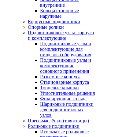
внутренние
Кольца стопорные
наружные
Корпусные подшипники
Опорные ролики
Подшипниковые узлы, корпуса
и комплектующие
Подшипниковые узлы и
комплектующие для
пищевого оборудования
Подшипниковые узлы и
комплектующие
основного применения
Разъемные корпуса
Стационарные корпуса
Торцевые крышки
Уплотнительные решения
Фиксирующие кольца
Шариковые подшипники
для подшипниковых
узлов
Пресс-маслёнки (тавотницы)
Роликовые подшипники
Игольчатые роликовые