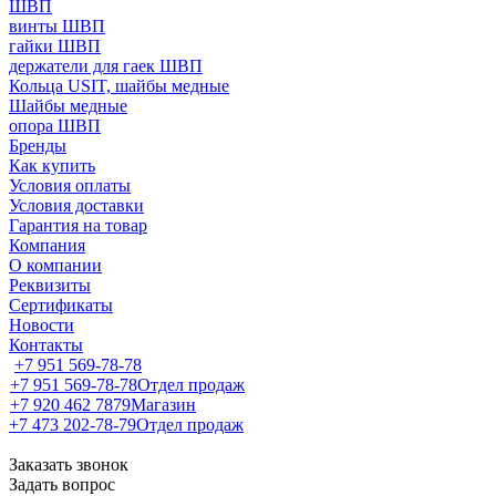
ШВП
винты ШВП
гайки ШВП
держатели для гаек ШВП
Кольца USIT, шайбы медные
Шайбы медные
опора ШВП
Бренды
Как купить
Условия оплаты
Условия доставки
Гарантия на товар
Компания
О компании
Реквизиты
Сертификаты
Новости
Контакты
+7 951 569-78-78
+7 951 569-78-78
Отдел продаж
+7 920 462 7879
Магазин
+7 473 202-78-79
Отдел продаж
Заказать звонок
Задать вопрос