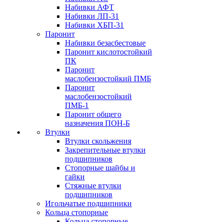
Набивки АФТ
Набивки ЛП-31
Набивки ХБП-31
Паронит
Набивки безасбестовые
Паронит кислотостойкий
ПК
Паронит
маслобензостойкий ПМБ
Паронит
маслобензостойкий
ПМБ-1
Паронит общего
назначения ПОН-Б
Втулки
Втулки скольжения
Закрепительные втулки
подшипников
Стопорные шайбы и
гайки
Стяжные втулки
подшипников
Игольчатые подшипники
Кольца стопорные
Кольца стопорные