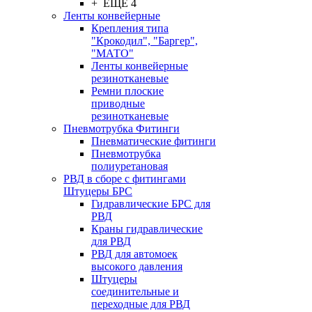
+ ЕЩЕ 4
Ленты конвейерные
Крепления типа
"Крокодил", "Баргер",
"МАТО"
Ленты конвейерные
резинотканевые
Ремни плоские
приводные
резинотканевые
Пневмотрубка Фитинги
Пневматические фитинги
Пневмотрубка
полиуретановая
РВД в сборе с фитингами
Штуцеры БРС
Гидравлические БРС для
РВД
Краны гидравлические
для РВД
РВД для автомоек
высокого давления
Штуцеры
соединительные и
переходные для РВД