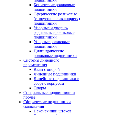
подшипники
Конические роликовые
подшипники
Сферические роликовые
(самоустанавливающиеся)
подшипники
Упорные и упорно-
радиальные роликовые
подшипники
Упорные роликовые
подшипники
Цилиндрические
роликовые подшипники
Системы линейного
перемещения
Валы с опорой
Линейные подшипники
Линейные подшипники в
сборе с корпусом
Опоры
Специальные подшипники и
прочее
Сферические подшипники
скольжения
Наконечники штоков