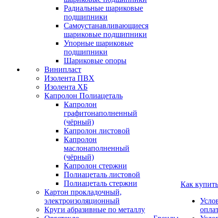
Радиальные шариковые
подшипники
Самоустанавливающиеся
шариковые подшипники
Упорные шариковые
подшипники
Шариковые опоры
Винипласт
Изолента ПВХ
Изолента ХБ
Капролон Полиацеталь
Капролон
графитонаполненный
(чёрный)
Капролон листовой
Капролон
маслонаполненный
(чёрный)
Капролон стержни
Полиацеталь листовой
Полиацеталь стержни
Как купит
Картон прокладочный,
электроизоляционный
Усло
Круги абразивные по металлу
опла