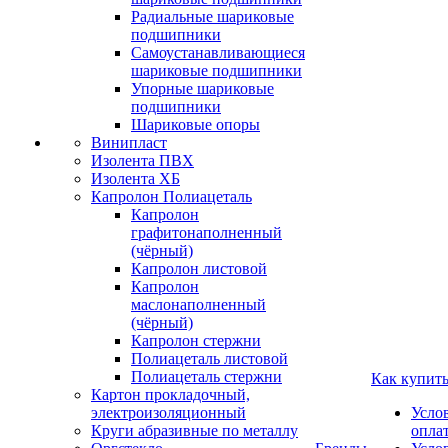
Радиальные шариковые
подшипники
Самоустанавливающиеся
шариковые подшипники
Упорные шариковые
подшипники
Шариковые опоры
Винипласт
Изолента ПВХ
Изолента ХБ
Капролон Полиацеталь
Капролон
графитонаполненный
(чёрный)
Капролон листовой
Капролон
маслонаполненный
(чёрный)
Капролон стержни
Полиацеталь листовой
Полиацеталь стержни
Как купит
Картон прокладочный,
электроизоляционный
Усло
Круги абразивные по металлу
опла