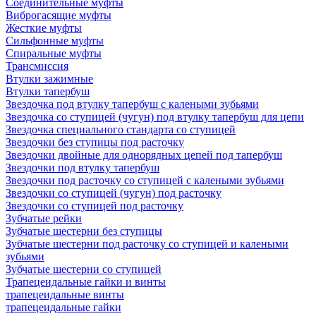
Соединительные муфты
Виброгасящие муфты
Жесткие муфты
Сильфонные муфты
Спиральные муфты
Трансмиссия
Втулки зажимные
Втулки тапербуш
Звездочка под втулку тапербуш c калеными зубьями
Звездочка со ступицей (чугун) под втулку тапербуш для цепи
Звездочка специального стандарта со ступицей
Звездочки без ступицы под расточку
Звездочки двойные для однорядных цепей под тапербуш
Звездочки под втулку тапербуш
Звездочки под расточку со ступицей с калеными зубьями
Звездочки со ступицей (чугун) под расточку
Звездочки со ступицей под расточку
Зубчатые рейки
Зубчатые шестерни без ступицы
Зубчатые шестерни под расточку со ступицей и калеными
зубьями
Зубчатые шестерни со ступицей
Трапецеидальные гайки и винты
трапецеидальные винты
трапецеидальные гайки