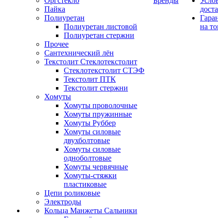
Оргстекло
Бренды
Усло
Пайка
дост
Полиуретан
Гара
Полиуретан листовой
на то
Полиуретан стержни
Прочее
Сантехнический лён
Текстолит Стеклотекстолит
Стеклотекстолит СТЭФ
Текстолит ПТК
Текстолит стержни
Хомуты
Хомуты проволочные
Хомуты пружинные
Хомуты Руббер
Хомуты силовые
двухболтовые
Хомуты силовые
одноболтовые
Хомуты червячные
Хомуты-стяжки
пластиковые
Цепи роликовые
Электроды
Кольца Манжеты Сальники