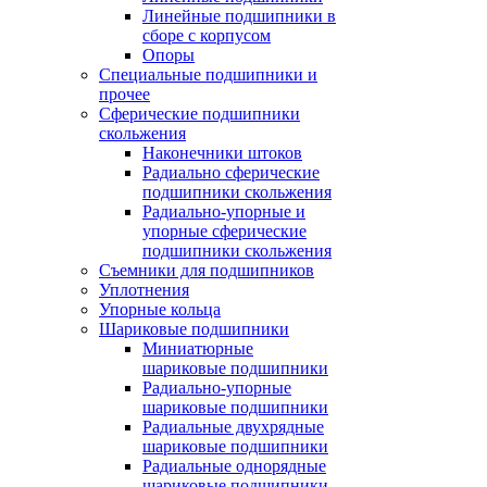
Линейные подшипники в
сборе с корпусом
Опоры
Специальные подшипники и
прочее
Сферические подшипники
скольжения
Наконечники штоков
Радиально сферические
подшипники скольжения
Радиально-упорные и
упорные сферические
подшипники скольжения
Съемники для подшипников
Уплотнения
Упорные кольца
Шариковые подшипники
Миниатюрные
шариковые подшипники
Радиально-упорные
шариковые подшипники
Радиальные двухрядные
шариковые подшипники
Радиальные однорядные
шариковые подшипники