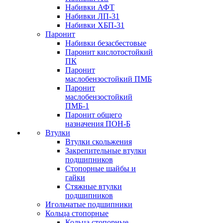
Набивки АФТ
Набивки ЛП-31
Набивки ХБП-31
Паронит
Набивки безасбестовые
Паронит кислотостойкий
ПК
Паронит
маслобензостойкий ПМБ
Паронит
маслобензостойкий
ПМБ-1
Паронит общего
назначения ПОН-Б
Втулки
Втулки скольжения
Закрепительные втулки
подшипников
Стопорные шайбы и
гайки
Стяжные втулки
подшипников
Игольчатые подшипники
Кольца стопорные
Кольца стопорные