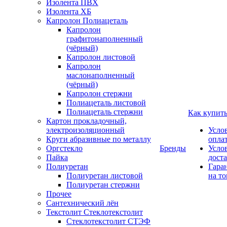
Изолента ПВХ
Изолента ХБ
Капролон Полиацеталь
Капролон
графитонаполненный
(чёрный)
Капролон листовой
Капролон
маслонаполненный
(чёрный)
Капролон стержни
Полиацеталь листовой
Полиацеталь стержни
Как купит
Картон прокладочный,
электроизоляционный
Усло
Круги абразивные по металлу
опла
Оргстекло
Бренды
Усло
Пайка
дост
Полиуретан
Гара
Полиуретан листовой
на то
Полиуретан стержни
Прочее
Сантехнический лён
Текстолит Стеклотекстолит
Стеклотекстолит СТЭФ