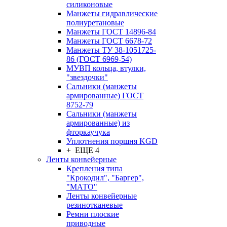
силиконовые
Манжеты гидравлические
полиуретановые
Манжеты ГОСТ 14896-84
Манжеты ГОСТ 6678-72
Манжеты ТУ 38-1051725-
86 (ГОСТ 6969-54)
МУВП кольца, втулки,
"звездочки"
Сальники (манжеты
армированные) ГОСТ
8752-79
Сальники (манжеты
армированные) из
фторкаучука
Уплотнения поршня KGD
+ ЕЩЕ 4
Ленты конвейерные
Крепления типа
"Крокодил", "Баргер",
"МАТО"
Ленты конвейерные
резинотканевые
Ремни плоские
приводные