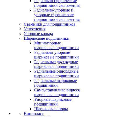
Радиально сферические
подшипники скольжения
Радиально-упорные и
упорные сферические
подшипники скольжения
Съемники для подшипников
Уплотнения
Упорные кольца
Шариковые подшипники
Миниатюрные
шариковые подшипники
Радиально-упорные
шариковые подшипники
Радиальные двухрядные
шариковые подшипники
Радиальные однорядные
шариковые подшипники
Радиальные шариковые
подшипники
Самоустанавливающиеся
шариковые подшипники
Упорные шариковые
подшипники
Шариковые опоры
Винипласт