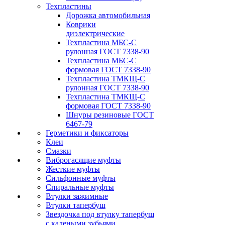
Техпластины
Дорожка автомобильная
Коврики
диэлектрические
Техпластина МБС-С
рулонная ГОСТ 7338-90
Техпластина МБС-С
формовая ГОСТ 7338-90
Техпластина ТМКЩ-С
рулонная ГОСТ 7338-90
Техпластина ТМКЩ-С
формовая ГОСТ 7338-90
Шнуры резиновые ГОСТ
6467-79
Герметики и фиксаторы
Клеи
Смазки
Виброгасящие муфты
Жесткие муфты
Сильфонные муфты
Спиральные муфты
Втулки зажимные
Втулки тапербуш
Звездочка под втулку тапербуш
c калеными зубьями