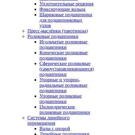
Уплотнительные решения
Фиксирующие кольца
Шариковые подшипники
для подшипниковых
узлов
Пресс-маслёнки (тавотницы)
Роликовые подшипники
Игольчатые роликовые
подшипники
Конические роликовые
подшипники
Сферические роликовые
(самоустанавливающиеся)
подшипники
Упорные и упорно-
радиальные роликовые
подшипники
Упорные роликовые
подшипники
Цилиндрические
роликовые подшипники
Системы линейного
перемещения
Валы с опорой
Линейные подшипники