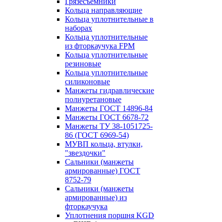
Грязесъёмники
Кольца направляющие
Кольца уплотнительные в
наборах
Кольца уплотнительные
из фторкаучука FPM
Кольца уплотнительные
резиновые
Кольца уплотнительные
силиконовые
Манжеты гидравлические
полиуретановые
Манжеты ГОСТ 14896-84
Манжеты ГОСТ 6678-72
Манжеты ТУ 38-1051725-
86 (ГОСТ 6969-54)
МУВП кольца, втулки,
"звездочки"
Сальники (манжеты
армированные) ГОСТ
8752-79
Сальники (манжеты
армированные) из
фторкаучука
Уплотнения поршня KGD