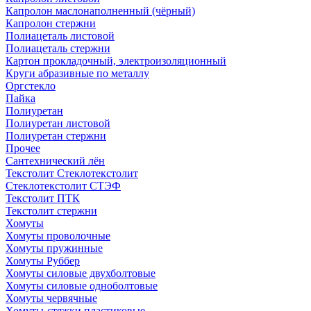
Капролон маслонаполненный (чёрный)
Капролон стержни
Полиацеталь листовой
Полиацеталь стержни
Картон прокладочный, электроизоляционный
Круги абразивные по металлу
Оргстекло
Пайка
Полиуретан
Полиуретан листовой
Полиуретан стержни
Прочее
Сантехнический лён
Текстолит Стеклотекстолит
Стеклотекстолит СТЭФ
Текстолит ПТК
Текстолит стержни
Хомуты
Хомуты проволочные
Хомуты пружинные
Хомуты Руббер
Хомуты силовые двухболтовые
Хомуты силовые одноболтовые
Хомуты червячные
Хомуты-стяжки пластиковые