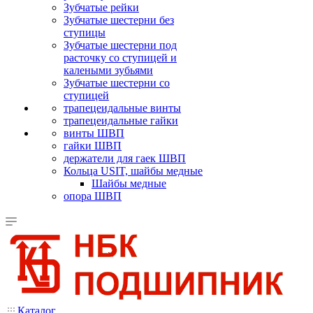
Зубчатые рейки
Зубчатые шестерни без
ступицы
Зубчатые шестерни под
расточку со ступицей и
калеными зубьями
Зубчатые шестерни со
ступицей
трапецеидальные винты
трапецеидальные гайки
винты ШВП
гайки ШВП
держатели для гаек ШВП
Кольца USIT, шайбы медные
Шайбы медные
опора ШВП
Каталог