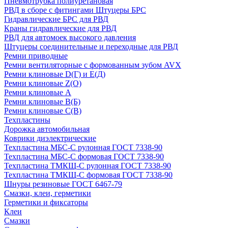
Пневмотрубка полиуретановая
РВД в сборе с фитингами Штуцеры БРС
Гидравлические БРС для РВД
Краны гидравлические для РВД
РВД для автомоек высокого давления
Штуцеры соединительные и переходные для РВД
Ремни приводные
Ремни вентиляторные с формованным зубом AVX
Ремни клиновые D(Г) и Е(Д)
Ремни клиновые Z(О)
Ремни клиновые А
Ремни клиновые В(Б)
Ремни клиновые С(В)
Техпластины
Дорожка автомобильная
Коврики диэлектрические
Техпластина МБС-С рулонная ГОСТ 7338-90
Техпластина МБС-С формовая ГОСТ 7338-90
Техпластина ТМКЩ-С рулонная ГОСТ 7338-90
Техпластина ТМКЩ-С формовая ГОСТ 7338-90
Шнуры резиновые ГОСТ 6467-79
Смазки, клеи, герметики
Герметики и фиксаторы
Клеи
Смазки