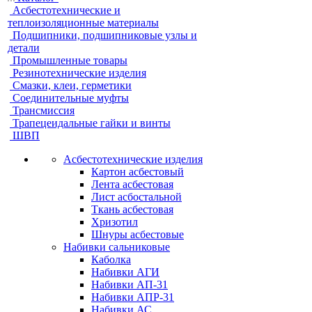
Асбестотехнические и
теплоизоляционные материалы
Подшипники, подшипниковые узлы и
детали
Промышленные товары
Резинотехнические изделия
Смазки, клеи, герметики
Соединительные муфты
Трансмиссия
Трапецеидальные гайки и винты
ШВП
Асбестотехнические изделия
Картон асбестовый
Лента асбестовая
Лист асбостальной
Ткань асбестовая
Хризотил
Шнуры асбестовые
Набивки сальниковые
Каболка
Набивки АГИ
Набивки АП-31
Набивки АПР-31
Набивки АС