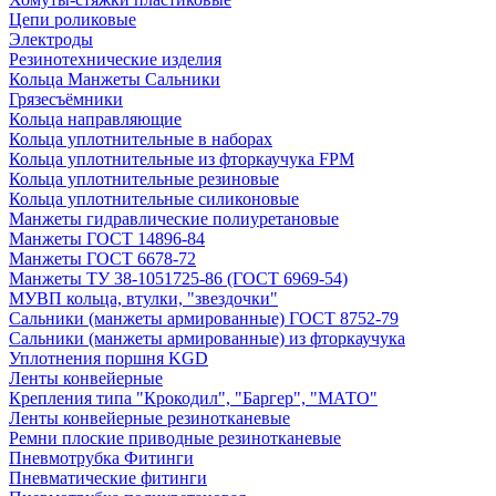
Цепи роликовые
Электроды
Резинотехнические изделия
Кольца Манжеты Сальники
Грязесъёмники
Кольца направляющие
Кольца уплотнительные в наборах
Кольца уплотнительные из фторкаучука FPM
Кольца уплотнительные резиновые
Кольца уплотнительные силиконовые
Манжеты гидравлические полиуретановые
Манжеты ГОСТ 14896-84
Манжеты ГОСТ 6678-72
Манжеты ТУ 38-1051725-86 (ГОСТ 6969-54)
МУВП кольца, втулки, "звездочки"
Сальники (манжеты армированные) ГОСТ 8752-79
Сальники (манжеты армированные) из фторкаучука
Уплотнения поршня KGD
Ленты конвейерные
Крепления типа "Крокодил", "Баргер", "МАТО"
Ленты конвейерные резинотканевые
Ремни плоские приводные резинотканевые
Пневмотрубка Фитинги
Пневматические фитинги