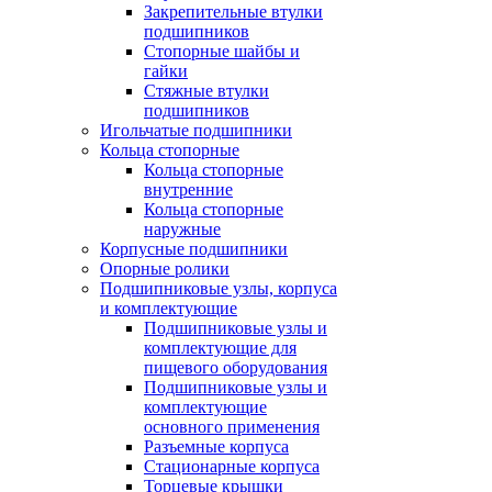
Закрепительные втулки
подшипников
Стопорные шайбы и
гайки
Стяжные втулки
подшипников
Игольчатые подшипники
Кольца стопорные
Кольца стопорные
внутренние
Кольца стопорные
наружные
Корпусные подшипники
Опорные ролики
Подшипниковые узлы, корпуса
и комплектующие
Подшипниковые узлы и
комплектующие для
пищевого оборудования
Подшипниковые узлы и
комплектующие
основного применения
Разъемные корпуса
Стационарные корпуса
Торцевые крышки