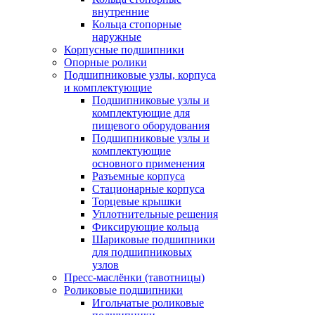
внутренние
Кольца стопорные
наружные
Корпусные подшипники
Опорные ролики
Подшипниковые узлы, корпуса
и комплектующие
Подшипниковые узлы и
комплектующие для
пищевого оборудования
Подшипниковые узлы и
комплектующие
основного применения
Разъемные корпуса
Стационарные корпуса
Торцевые крышки
Уплотнительные решения
Фиксирующие кольца
Шариковые подшипники
для подшипниковых
узлов
Пресс-маслёнки (тавотницы)
Роликовые подшипники
Игольчатые роликовые