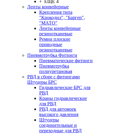
+ ЕЩЕ 4
Ленты конвейерные
Крепления типа
"Крокодил", "Баргер",
"МАТО"
Ленты конвейерные
резинотканевые
Ремни плоские
приводные
резинотканевые
Пневмотрубка Фитинги
Пневматические фитинги
Пневмотрубка
полиуретановая
РВД в сборе с фитингами
Штуцеры БРС
Гидравлические БРС для
РВД
Краны гидравлические
для РВД
РВД для автомоек
высокого давления
Штуцеры
соединительные и
переходные для РВД