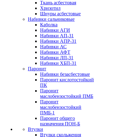
Ткань асбестовая
Хризотил
Шнуры асбестовые
Набивки сальниковые
Каболка
Набивки АГИ
Набивки АП-31
Набивки АПР-31
Набивки АС
Набивки АФТ
Набивки ЛП-31
Набивки ХБП-31
Паронит
Набивки безасбестовые
Паронит кислотостойкий
ПК
Паронит
маслобензостойкий ПМБ
Паронит
маслобензостойкий
ПМБ-1
Паронит общего
назначения ПОН-Б
Втулки
Втулки скольжения