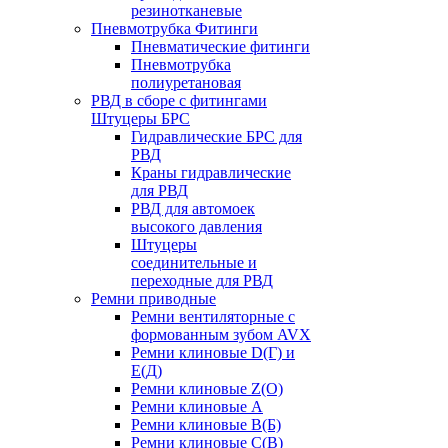
резинотканевые
Пневмотрубка Фитинги
Пневматические фитинги
Пневмотрубка
полиуретановая
РВД в сборе с фитингами
Штуцеры БРС
Гидравлические БРС для
РВД
Краны гидравлические
для РВД
РВД для автомоек
высокого давления
Штуцеры
соединительные и
переходные для РВД
Ремни приводные
Ремни вентиляторные с
формованным зубом AVX
Ремни клиновые D(Г) и
Е(Д)
Ремни клиновые Z(О)
Ремни клиновые А
Ремни клиновые В(Б)
Ремни клиновые С(В)