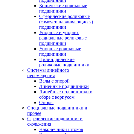
подшипники
Конические роликовые
подшипники
Сферические роликовые
(самоустанавливающиеся)
подшипники
Упорные и упорно-
радиальные роликовые
подшипники
Упорные роликовые
подшипники
Цилиндрические
роликовые подшипники
Системы линейного
перемещения
Валы с опорой
Линейные подшипники
Линейные подшипники в
сборе с корпусом
Опоры
Специальные подшипники и
прочее
Сферические подшипники
скольжения
Наконечники штоков