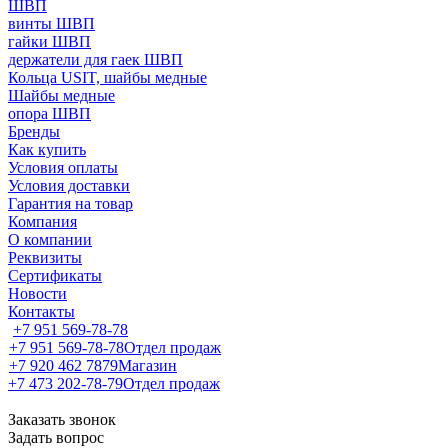
ШВП
винты ШВП
гайки ШВП
держатели для гаек ШВП
Кольца USIT, шайбы медные
Шайбы медные
опора ШВП
Бренды
Как купить
Условия оплаты
Условия доставки
Гарантия на товар
Компания
О компании
Реквизиты
Сертификаты
Новости
Контакты
+7 951 569-78-78
+7 951 569-78-78
Отдел продаж
+7 920 462 7879
Магазин
+7 473 202-78-79
Отдел продаж
Заказать звонок
Задать вопрос