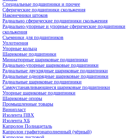
Специальные подшипники и прочее
Сферические подшипники скольжения
Наконечники штоков
Радиально сферические подшипники скольжения
Радиально-упорные и упорные сферические подшипники
скольжения
Съемники для подшипников
Уплотнения
Упорные кольца
Шариковые подшипники
Миниатюрные шариковые подшипники
Радиально-упорные шариковые подшипники
Радиальные двухрядные шариковые подшипники
Радиальные однорядные шариковые подшипники
Радиальные шариковые подшипники
Самоустанавливающиеся шариковые подшипники
Упорные шариковые подшипники
Шариковые опоры
Промышленные товары
Винипласт
Изолента ПВХ
Изолента ХБ
Капролон Полиацеталь
Капролон графитонаполненный (чёрный)
Капролон листовой