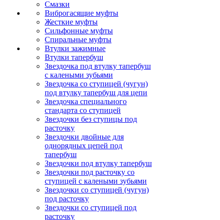
Смазки
Виброгасящие муфты
Жесткие муфты
Сильфонные муфты
Спиральные муфты
Втулки зажимные
Втулки тапербуш
Звездочка под втулку тапербуш
c калеными зубьями
Звездочка со ступицей (чугун)
под втулку тапербуш для цепи
Звездочка специального
стандарта со ступицей
Звездочки без ступицы под
расточку
Звездочки двойные для
однорядных цепей под
тапербуш
Звездочки под втулку тапербуш
Звездочки под расточку со
ступицей с калеными зубьями
Звездочки со ступицей (чугун)
под расточку
Звездочки со ступицей под
расточку