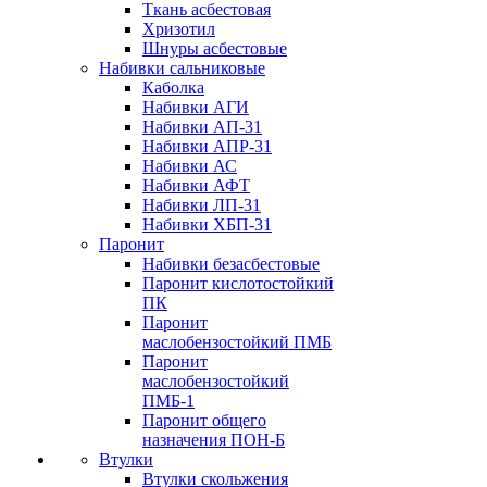
Ткань асбестовая
Хризотил
Шнуры асбестовые
Набивки сальниковые
Каболка
Набивки АГИ
Набивки АП-31
Набивки АПР-31
Набивки АС
Набивки АФТ
Набивки ЛП-31
Набивки ХБП-31
Паронит
Набивки безасбестовые
Паронит кислотостойкий
ПК
Паронит
маслобензостойкий ПМБ
Паронит
маслобензостойкий
ПМБ-1
Паронит общего
назначения ПОН-Б
Втулки
Втулки скольжения