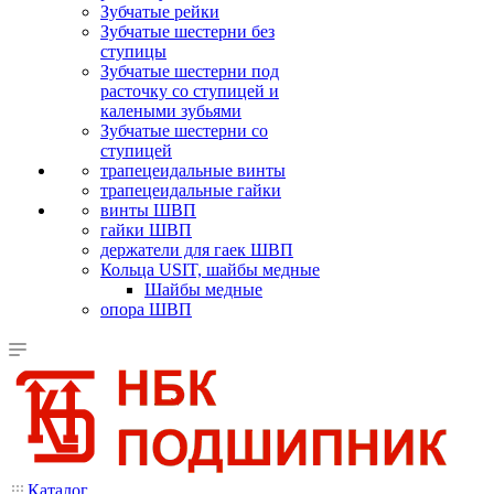
Зубчатые рейки
Зубчатые шестерни без
ступицы
Зубчатые шестерни под
расточку со ступицей и
калеными зубьями
Зубчатые шестерни со
ступицей
трапецеидальные винты
трапецеидальные гайки
винты ШВП
гайки ШВП
держатели для гаек ШВП
Кольца USIT, шайбы медные
Шайбы медные
опора ШВП
Каталог