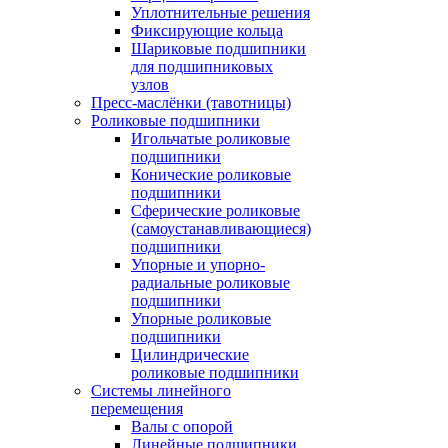
Уплотнительные решения
Фиксирующие кольца
Шариковые подшипники
для подшипниковых
узлов
Пресс-маслёнки (тавотницы)
Роликовые подшипники
Игольчатые роликовые
подшипники
Конические роликовые
подшипники
Сферические роликовые
(самоустанавливающиеся)
подшипники
Упорные и упорно-
радиальные роликовые
подшипники
Упорные роликовые
подшипники
Цилиндрические
роликовые подшипники
Системы линейного
перемещения
Валы с опорой
Линейные подшипники