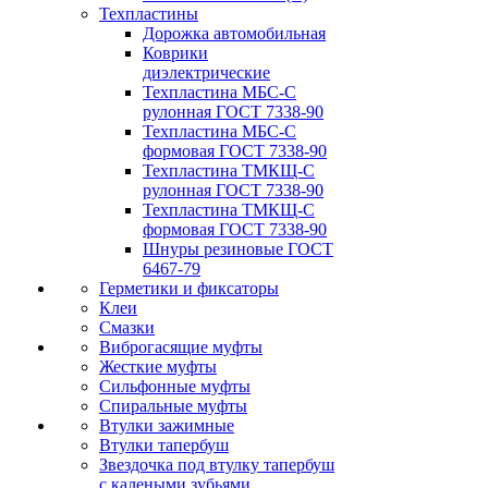
Техпластины
Дорожка автомобильная
Коврики
диэлектрические
Техпластина МБС-С
рулонная ГОСТ 7338-90
Техпластина МБС-С
формовая ГОСТ 7338-90
Техпластина ТМКЩ-С
рулонная ГОСТ 7338-90
Техпластина ТМКЩ-С
формовая ГОСТ 7338-90
Шнуры резиновые ГОСТ
6467-79
Герметики и фиксаторы
Клеи
Смазки
Виброгасящие муфты
Жесткие муфты
Сильфонные муфты
Спиральные муфты
Втулки зажимные
Втулки тапербуш
Звездочка под втулку тапербуш
c калеными зубьями