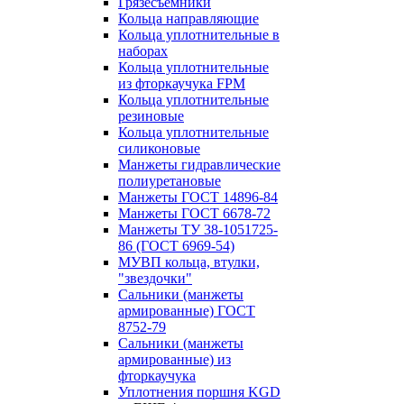
Грязесъёмники
Кольца направляющие
Кольца уплотнительные в
наборах
Кольца уплотнительные
из фторкаучука FPM
Кольца уплотнительные
резиновые
Кольца уплотнительные
силиконовые
Манжеты гидравлические
полиуретановые
Манжеты ГОСТ 14896-84
Манжеты ГОСТ 6678-72
Манжеты ТУ 38-1051725-
86 (ГОСТ 6969-54)
МУВП кольца, втулки,
"звездочки"
Сальники (манжеты
армированные) ГОСТ
8752-79
Сальники (манжеты
армированные) из
фторкаучука
Уплотнения поршня KGD