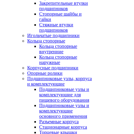
Закрепительные втулки
подшипников
Стопорные шайбы и
гайки
Стяжные втулки
подшипников
Игольчатые подшипники
Кольца стопорные
Кольца стопорные
внутренние
Кольца стопорные
наружные
Корпусные подшипники
Опорные ролики
Подшипниковые узлы, корпуса
и комплектующие
Подшипниковые узлы и
комплектующие для
пищевого оборудования
Подшипниковые узлы и
комплектующие
основного применения
Разъемные корпуса
Стационарные корпуса
Торцевые крышки