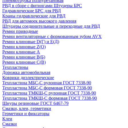
Пневмотрубка полиуретановая
РВД в сборе с фитингами Штуцеры БРС
Гидравлические БРС для РВД
Краны гидравлические для РВД
РВД для автомоек высокого давления
Штуцеры соединительные и переходные для РВД
Ремни приводные
Ремни вентиляторные с формованным зубом AVX
Ремни клиновые D(Г) и Е(Д)
Ремни клиновые Z(О)
Ремни клиновые А
Ремни клиновые В(Б)
Ремни клиновые С(В)
Техпластины
Дорожка автомобильная
Коврики диэлектрические
Техпластина МБС-С рулонная ГОСТ 7338-90
Техпластина МБС-С формовая ГОСТ 7338-90
Техпластина ТМКЩ-С рулонная ГОСТ 7338-90
Техпластина ТМКЩ-С формовая ГОСТ 7338-90
Шнуры резиновые ГОСТ 6467-79
Смазки, клеи, герметики
Герметики и фиксаторы
Клеи
Смазки