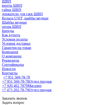
ШВП
винты ШВП
гайки ШВП
держатели для гаек ШВП
Кольца USIT, шайбы медные
Шайбы медные
опора ШВП
Бренды
Как купить
Условия оплаты
Условия доставки
Гарантия на товар
Компания
О компании
Реквизиты
Сертификаты
Новости
Контакты
+7 951 569-78-78
+7 951 569-78-78
Отдел продаж
+7 920 462 7879
Магазин
+7 473 202-78-79
Отдел продаж
Заказать звонок
Задать вопрос