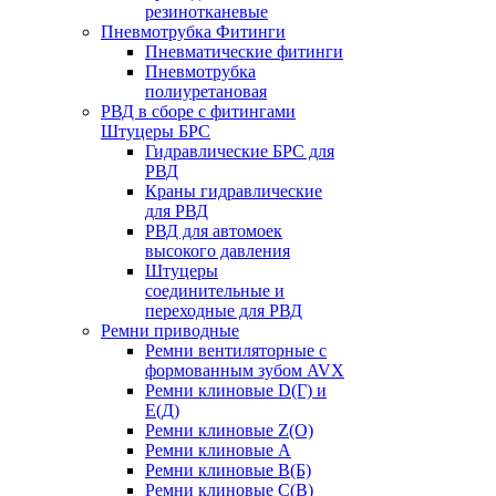
резинотканевые
Пневмотрубка Фитинги
Пневматические фитинги
Пневмотрубка
полиуретановая
РВД в сборе с фитингами
Штуцеры БРС
Гидравлические БРС для
РВД
Краны гидравлические
для РВД
РВД для автомоек
высокого давления
Штуцеры
соединительные и
переходные для РВД
Ремни приводные
Ремни вентиляторные с
формованным зубом AVX
Ремни клиновые D(Г) и
Е(Д)
Ремни клиновые Z(О)
Ремни клиновые А
Ремни клиновые В(Б)
Ремни клиновые С(В)