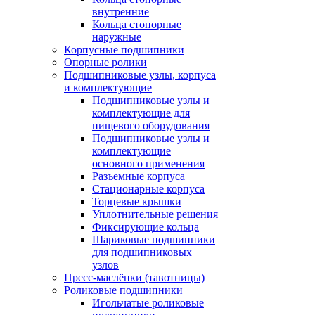
внутренние
Кольца стопорные
наружные
Корпусные подшипники
Опорные ролики
Подшипниковые узлы, корпуса
и комплектующие
Подшипниковые узлы и
комплектующие для
пищевого оборудования
Подшипниковые узлы и
комплектующие
основного применения
Разъемные корпуса
Стационарные корпуса
Торцевые крышки
Уплотнительные решения
Фиксирующие кольца
Шариковые подшипники
для подшипниковых
узлов
Пресс-маслёнки (тавотницы)
Роликовые подшипники
Игольчатые роликовые