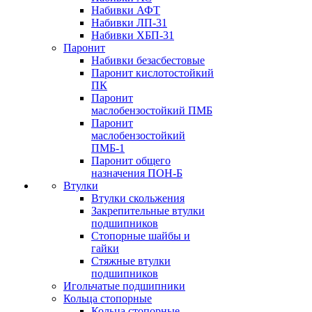
Набивки АФТ
Набивки ЛП-31
Набивки ХБП-31
Паронит
Набивки безасбестовые
Паронит кислотостойкий
ПК
Паронит
маслобензостойкий ПМБ
Паронит
маслобензостойкий
ПМБ-1
Паронит общего
назначения ПОН-Б
Втулки
Втулки скольжения
Закрепительные втулки
подшипников
Стопорные шайбы и
гайки
Стяжные втулки
подшипников
Игольчатые подшипники
Кольца стопорные
Кольца стопорные