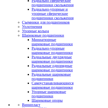
Радиально сферические
подшипники скольжения
Радиально-упорные и
упорные сферические
подшипники скольжения
Съемники для подшипников
Уплотнения
Упорные кольца
Шариковые подшипники
Миниатюрные
шариковые подшипники
Радиально-упорные
шариковые подшипники
Радиальные двухрядные
шариковые подшипники
Радиальные однорядные
шариковые подшипники
Радиальные шариковые
подшипники
Самоустанавливающиеся
шариковые подшипники
Упорные шариковые
подшипники
Шариковые опоры
Винипласт