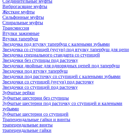
Соединительные муфты
Виброгасящие муфты
Жесткие муфты
Сильфонные муфты
Спиральные муфты
Трансмиссия
Втулки зажимные
Втулки тапербуш
Звездочка под втулку тапербуш c калеными зубьями
Звездочка со ступицей (чугун) под втулку тапербуш для цепи
Звездочка специального стандарта со ступицей
Звездочки без ступицы под расточку
Звездочки двойные для однорядных цепей под тапербуш
Звездочки под втулку тапербуш
Звездочки под расточку со ступицей с калеными зубьями
Звездочки со ступицей (чугун) под расточку
Звездочки со ступицей под расточку
Зубчатые рейки
Зубчатые шестерни без ступицы
Зубчатые шестерни под расточку со ступицей и калеными
зубьями
Зубчатые шестерни со ступицей
Трапецеидальные гайки и винты
трапецеидальные винты
трапецеидальные гайки