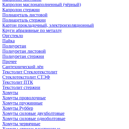
Капролон маслонаполненный (чёрный)
Капролон стержни
Полиацеталь листовой
Полиацеталь стержни
Картон прокладочный, электроизоляционный
Круги абразивные по металлу
Оргстекло
Пайка
Полиуретан
Полиуретан листовой
Полиуретан стержни
Прочее
Сантехнический лён
Текстолит Стеклотекстолит
Стеклотекстолит СТЭФ
Текстолит ПТК
Текстолит стержни
Хомуты
Хомуты проволочные
Хомуты пружинные
Хомуты Руббер
Хомуты силовые двухболтовые
Хомуты силовые одноболтовые
Хомуты червячные
Хомуты-стяжки пластиковые