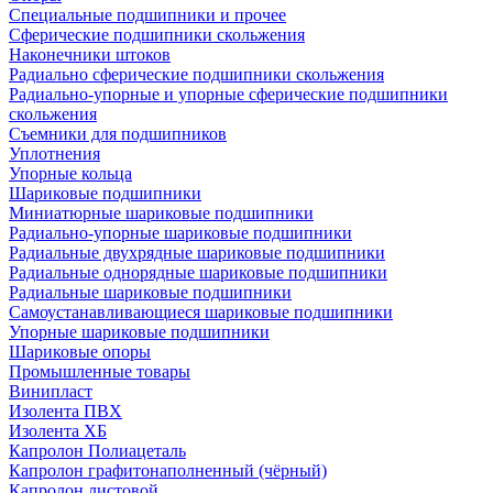
Специальные подшипники и прочее
Сферические подшипники скольжения
Наконечники штоков
Радиально сферические подшипники скольжения
Радиально-упорные и упорные сферические подшипники
скольжения
Съемники для подшипников
Уплотнения
Упорные кольца
Шариковые подшипники
Миниатюрные шариковые подшипники
Радиально-упорные шариковые подшипники
Радиальные двухрядные шариковые подшипники
Радиальные однорядные шариковые подшипники
Радиальные шариковые подшипники
Самоустанавливающиеся шариковые подшипники
Упорные шариковые подшипники
Шариковые опоры
Промышленные товары
Винипласт
Изолента ПВХ
Изолента ХБ
Капролон Полиацеталь
Капролон графитонаполненный (чёрный)
Капролон листовой