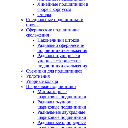
Линейные подшипники в
сборе с корпусом
Опоры
Специальные подшипники и
прочее
Сферические подшипники
скольжения
Наконечники штоков
Радиально сферические
подшипники скольжения
Радиально-упорные и
упорные сферические
подшипники скольжения
Съемники для подшипников
Уплотнения
Упорные кольца
Шариковые подшипники
Миниатюрные
шариковые подшипники
Радиально-упорные
шариковые подшипники
Радиальные двухрядные
шариковые подшипники
Радиальные однорядные
шариковые подшипники