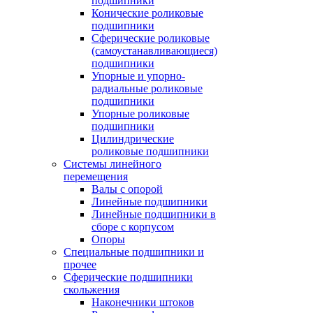
подшипники
Конические роликовые
подшипники
Сферические роликовые
(самоустанавливающиеся)
подшипники
Упорные и упорно-
радиальные роликовые
подшипники
Упорные роликовые
подшипники
Цилиндрические
роликовые подшипники
Системы линейного
перемещения
Валы с опорой
Линейные подшипники
Линейные подшипники в
сборе с корпусом
Опоры
Специальные подшипники и
прочее
Сферические подшипники
скольжения
Наконечники штоков