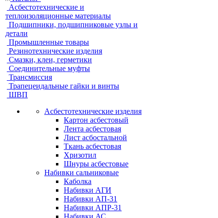
Асбестотехнические и
теплоизоляционные материалы
Подшипники, подшипниковые узлы и
детали
Промышленные товары
Резинотехнические изделия
Смазки, клеи, герметики
Соединительные муфты
Трансмиссия
Трапецеидальные гайки и винты
ШВП
Асбестотехнические изделия
Картон асбестовый
Лента асбестовая
Лист асбостальной
Ткань асбестовая
Хризотил
Шнуры асбестовые
Набивки сальниковые
Каболка
Набивки АГИ
Набивки АП-31
Набивки АПР-31
Набивки АС