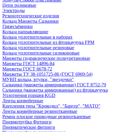
Цепи роликовые
Электроды
Резинотехнические изделия
Кольца Манжеты Сальники
Грязесъёмники
Кольца направляющие
Кольца уплотнительные в наборах
Кольца уплотнительные из фторкаучука FPM
Кольца уплотнительные резиновые
Кольца уплотнительные силиконовые
Манжеты гидравлические полиуретановые
Манжеты ГОСТ 14896-84
Манжеты ГОСТ 6678-72
Манжеты ТУ 38-1051725-86 (ГОСТ 6969-54)
МУВП кольца, втулки, "звездочки"
Сальники (манжеты армированные) ГОСТ 8752-79
Сальники (манжеты армированные) из фторкаучука
Уплотнения поршня KGD
Ленты конвейерные
Крепления типа "Крокодил", "Баргер", "МАТО"
Ленты конвейерные резинотканевые
Ремни плоские приводные резинотканевые
Пневмотрубка Фитинги
Пневматические фитинги