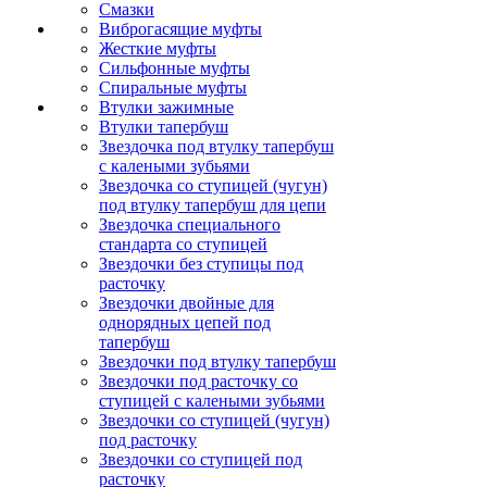
Смазки
Виброгасящие муфты
Жесткие муфты
Сильфонные муфты
Спиральные муфты
Втулки зажимные
Втулки тапербуш
Звездочка под втулку тапербуш
c калеными зубьями
Звездочка со ступицей (чугун)
под втулку тапербуш для цепи
Звездочка специального
стандарта со ступицей
Звездочки без ступицы под
расточку
Звездочки двойные для
однорядных цепей под
тапербуш
Звездочки под втулку тапербуш
Звездочки под расточку со
ступицей с калеными зубьями
Звездочки со ступицей (чугун)
под расточку
Звездочки со ступицей под
расточку