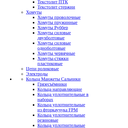
Текстолит ПТК
Текстолит стержни
Хомуты
Хомуты проволочные
Хомуты пружинные
Хомуты Руббер
Хомуты силовые
двухболтовые
Хомуты силовые
одноболтовые
Хомуты червячные
Хомуты-стяжки
пластиковые
Цепи роликовые
Электроды
Кольца Манжеты Сальники
Грязесъёмники
Кольца направляющие
Кольца уплотнительные в
наборах
Кольца уплотнительные
из фторкаучука FPM
Кольца уплотнительные
резиновые
Кольца уплотнительные