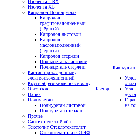
Изолента ПВХ
Изолента ХБ
Капролон Полиацеталь
Капролон
графитонаполненный
(чёрный)
Капролон листовой
Капролон
маслонаполненный
(чёрный)
Капролон стержни
Полиацеталь листовой
Полиацеталь стержни
Как купит
Картон прокладочный,
электроизоляционный
Усло
Круги абразивные по металлу
опла
Оргстекло
Бренды
Усло
Пайка
дост
Полиуретан
Гара
Полиуретан листовой
на то
Полиуретан стержни
Прочее
Сантехнический лён
Текстолит Стеклотекстолит
Стеклотекстолит СТЭФ