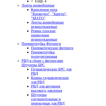
+ ЕЩЕ 4
Ленты конвейерные
Крепления типа
"Крокодил", "Баргер",
"МАТО"
Ленты конвейерные
резинотканевые
Ремни плоские
приводные
резинотканевые
Пневмотрубка Фитинги
Пневматические фитинги
Пневмотрубка
полиуретановая
РВД в сборе с фитингами
Штуцеры БРС
Гидравлические БРС для
РВД
Краны гидравлические
для РВД
РВД для автомоек
высокого давления
Штуцеры
соединительные и
переходные для РВД