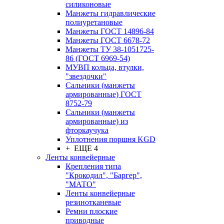
силиконовые
Манжеты гидравлические
полиуретановые
Манжеты ГОСТ 14896-84
Манжеты ГОСТ 6678-72
Манжеты ТУ 38-1051725-
86 (ГОСТ 6969-54)
МУВП кольца, втулки,
"звездочки"
Сальники (манжеты
армированные) ГОСТ
8752-79
Сальники (манжеты
армированные) из
фторкаучука
Уплотнения поршня KGD
+ ЕЩЕ 4
Ленты конвейерные
Крепления типа
"Крокодил", "Баргер",
"МАТО"
Ленты конвейерные
резинотканевые
Ремни плоские
приводные