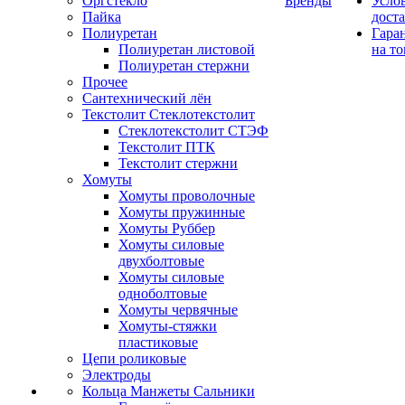
Оргстекло
Бренды
Усло
Пайка
дост
Полиуретан
Гара
Полиуретан листовой
на то
Полиуретан стержни
Прочее
Сантехнический лён
Текстолит Стеклотекстолит
Стеклотекстолит СТЭФ
Текстолит ПТК
Текстолит стержни
Хомуты
Хомуты проволочные
Хомуты пружинные
Хомуты Руббер
Хомуты силовые
двухболтовые
Хомуты силовые
одноболтовые
Хомуты червячные
Хомуты-стяжки
пластиковые
Цепи роликовые
Электроды
Кольца Манжеты Сальники