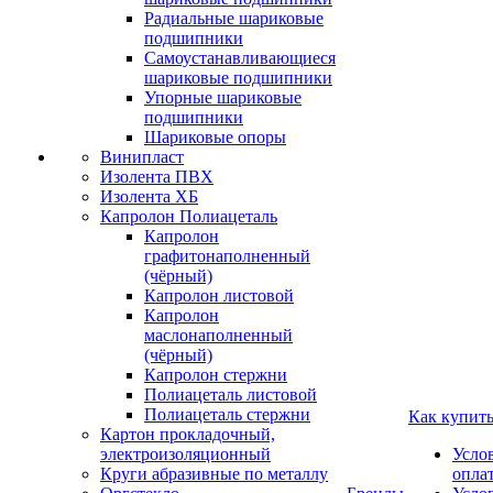
Радиальные шариковые
подшипники
Самоустанавливающиеся
шариковые подшипники
Упорные шариковые
подшипники
Шариковые опоры
Винипласт
Изолента ПВХ
Изолента ХБ
Капролон Полиацеталь
Капролон
графитонаполненный
(чёрный)
Капролон листовой
Капролон
маслонаполненный
(чёрный)
Капролон стержни
Полиацеталь листовой
Полиацеталь стержни
Как купит
Картон прокладочный,
электроизоляционный
Усло
Круги абразивные по металлу
опла