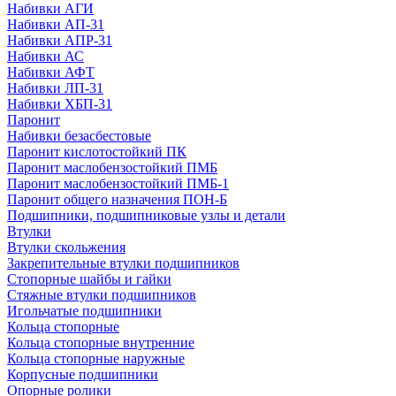
Набивки АГИ
Набивки АП-31
Набивки АПР-31
Набивки АС
Набивки АФТ
Набивки ЛП-31
Набивки ХБП-31
Паронит
Набивки безасбестовые
Паронит кислотостойкий ПК
Паронит маслобензостойкий ПМБ
Паронит маслобензостойкий ПМБ-1
Паронит общего назначения ПОН-Б
Подшипники, подшипниковые узлы и детали
Втулки
Втулки скольжения
Закрепительные втулки подшипников
Стопорные шайбы и гайки
Стяжные втулки подшипников
Игольчатые подшипники
Кольца стопорные
Кольца стопорные внутренние
Кольца стопорные наружные
Корпусные подшипники
Опорные ролики