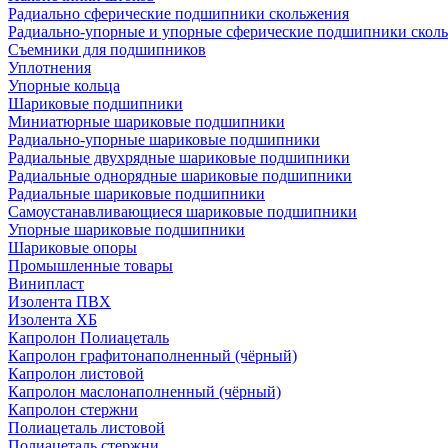
Радиально сферические подшипники скольжения
Радиально-упорные и упорные сферические подшипники скол
Съемники для подшипников
Уплотнения
Упорные кольца
Шариковые подшипники
Миниатюрные шариковые подшипники
Радиально-упорные шариковые подшипники
Радиальные двухрядные шариковые подшипники
Радиальные однорядные шариковые подшипники
Радиальные шариковые подшипники
Самоустанавливающиеся шариковые подшипники
Упорные шариковые подшипники
Шариковые опоры
Промышленные товары
Винипласт
Изолента ПВХ
Изолента ХБ
Капролон Полиацеталь
Капролон графитонаполненный (чёрный)
Капролон листовой
Капролон маслонаполненный (чёрный)
Капролон стержни
Полиацеталь листовой
Полиацеталь стержни