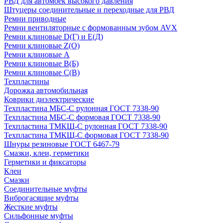
РВД для автомоек высокого давления
Штуцеры соединительные и переходные для РВД
Ремни приводные
Ремни вентиляторные с формованным зубом AVX
Ремни клиновые D(Г) и Е(Д)
Ремни клиновые Z(О)
Ремни клиновые А
Ремни клиновые В(Б)
Ремни клиновые С(В)
Техпластины
Дорожка автомобильная
Коврики диэлектрические
Техпластина МБС-С рулонная ГОСТ 7338-90
Техпластина МБС-С формовая ГОСТ 7338-90
Техпластина ТМКЩ-С рулонная ГОСТ 7338-90
Техпластина ТМКЩ-С формовая ГОСТ 7338-90
Шнуры резиновые ГОСТ 6467-79
Смазки, клеи, герметики
Герметики и фиксаторы
Клеи
Смазки
Соединительные муфты
Виброгасящие муфты
Жесткие муфты
Сильфонные муфты