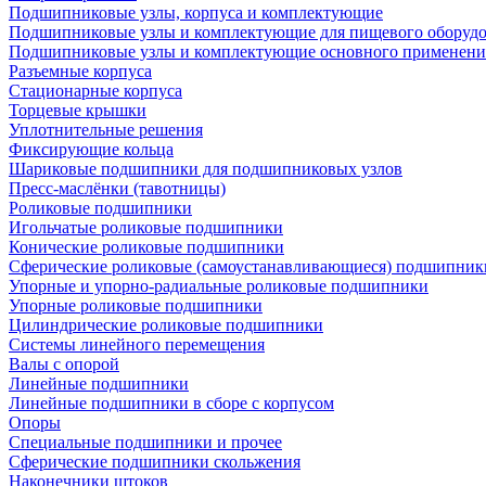
Подшипниковые узлы, корпуса и комплектующие
Подшипниковые узлы и комплектующие для пищевого оборуд
Подшипниковые узлы и комплектующие основного применени
Разъемные корпуса
Стационарные корпуса
Торцевые крышки
Уплотнительные решения
Фиксирующие кольца
Шариковые подшипники для подшипниковых узлов
Пресс-маслёнки (тавотницы)
Роликовые подшипники
Игольчатые роликовые подшипники
Конические роликовые подшипники
Сферические роликовые (самоустанавливающиеся) подшипник
Упорные и упорно-радиальные роликовые подшипники
Упорные роликовые подшипники
Цилиндрические роликовые подшипники
Системы линейного перемещения
Валы с опорой
Линейные подшипники
Линейные подшипники в сборе с корпусом
Опоры
Специальные подшипники и прочее
Сферические подшипники скольжения
Наконечники штоков