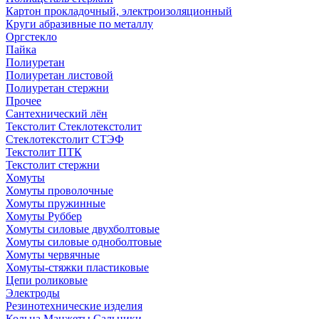
Картон прокладочный, электроизоляционный
Круги абразивные по металлу
Оргстекло
Пайка
Полиуретан
Полиуретан листовой
Полиуретан стержни
Прочее
Сантехнический лён
Текстолит Стеклотекстолит
Стеклотекстолит СТЭФ
Текстолит ПТК
Текстолит стержни
Хомуты
Хомуты проволочные
Хомуты пружинные
Хомуты Руббер
Хомуты силовые двухболтовые
Хомуты силовые одноболтовые
Хомуты червячные
Хомуты-стяжки пластиковые
Цепи роликовые
Электроды
Резинотехнические изделия
Кольца Манжеты Сальники