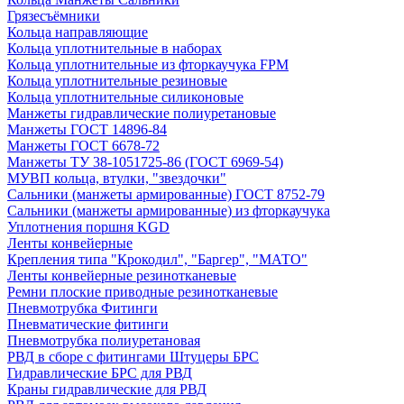
Грязесъёмники
Кольца направляющие
Кольца уплотнительные в наборах
Кольца уплотнительные из фторкаучука FPM
Кольца уплотнительные резиновые
Кольца уплотнительные силиконовые
Манжеты гидравлические полиуретановые
Манжеты ГОСТ 14896-84
Манжеты ГОСТ 6678-72
Манжеты ТУ 38-1051725-86 (ГОСТ 6969-54)
МУВП кольца, втулки, "звездочки"
Сальники (манжеты армированные) ГОСТ 8752-79
Сальники (манжеты армированные) из фторкаучука
Уплотнения поршня KGD
Ленты конвейерные
Крепления типа "Крокодил", "Баргер", "МАТО"
Ленты конвейерные резинотканевые
Ремни плоские приводные резинотканевые
Пневмотрубка Фитинги
Пневматические фитинги
Пневмотрубка полиуретановая
РВД в сборе с фитингами Штуцеры БРС
Гидравлические БРС для РВД
Краны гидравлические для РВД