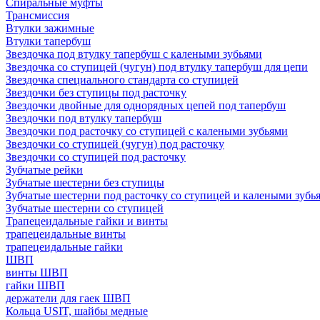
Спиральные муфты
Трансмиссия
Втулки зажимные
Втулки тапербуш
Звездочка под втулку тапербуш c калеными зубьями
Звездочка со ступицей (чугун) под втулку тапербуш для цепи
Звездочка специального стандарта со ступицей
Звездочки без ступицы под расточку
Звездочки двойные для однорядных цепей под тапербуш
Звездочки под втулку тапербуш
Звездочки под расточку со ступицей с калеными зубьями
Звездочки со ступицей (чугун) под расточку
Звездочки со ступицей под расточку
Зубчатые рейки
Зубчатые шестерни без ступицы
Зубчатые шестерни под расточку со ступицей и калеными зубь
Зубчатые шестерни со ступицей
Трапецеидальные гайки и винты
трапецеидальные винты
трапецеидальные гайки
ШВП
винты ШВП
гайки ШВП
держатели для гаек ШВП
Кольца USIT, шайбы медные