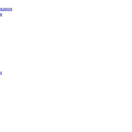
ования
я
и