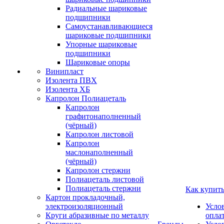
Радиальные шариковые
подшипники
Самоустанавливающиеся
шариковые подшипники
Упорные шариковые
подшипники
Шариковые опоры
Винипласт
Изолента ПВХ
Изолента ХБ
Капролон Полиацеталь
Капролон
графитонаполненный
(чёрный)
Капролон листовой
Капролон
маслонаполненный
(чёрный)
Капролон стержни
Полиацеталь листовой
Полиацеталь стержни
Как купит
Картон прокладочный,
электроизоляционный
Усло
Круги абразивные по металлу
опла