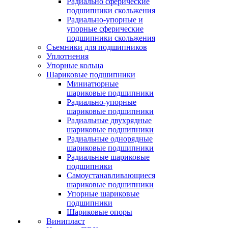
Радиально сферические
подшипники скольжения
Радиально-упорные и
упорные сферические
подшипники скольжения
Съемники для подшипников
Уплотнения
Упорные кольца
Шариковые подшипники
Миниатюрные
шариковые подшипники
Радиально-упорные
шариковые подшипники
Радиальные двухрядные
шариковые подшипники
Радиальные однорядные
шариковые подшипники
Радиальные шариковые
подшипники
Самоустанавливающиеся
шариковые подшипники
Упорные шариковые
подшипники
Шариковые опоры
Винипласт