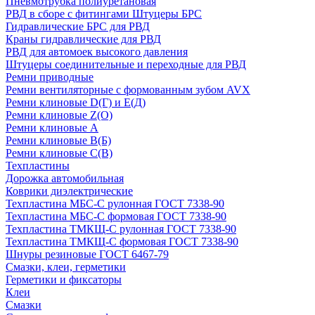
Пневмотрубка полиуретановая
РВД в сборе с фитингами Штуцеры БРС
Гидравлические БРС для РВД
Краны гидравлические для РВД
РВД для автомоек высокого давления
Штуцеры соединительные и переходные для РВД
Ремни приводные
Ремни вентиляторные с формованным зубом AVX
Ремни клиновые D(Г) и Е(Д)
Ремни клиновые Z(О)
Ремни клиновые А
Ремни клиновые В(Б)
Ремни клиновые С(В)
Техпластины
Дорожка автомобильная
Коврики диэлектрические
Техпластина МБС-С рулонная ГОСТ 7338-90
Техпластина МБС-С формовая ГОСТ 7338-90
Техпластина ТМКЩ-С рулонная ГОСТ 7338-90
Техпластина ТМКЩ-С формовая ГОСТ 7338-90
Шнуры резиновые ГОСТ 6467-79
Смазки, клеи, герметики
Герметики и фиксаторы
Клеи
Смазки