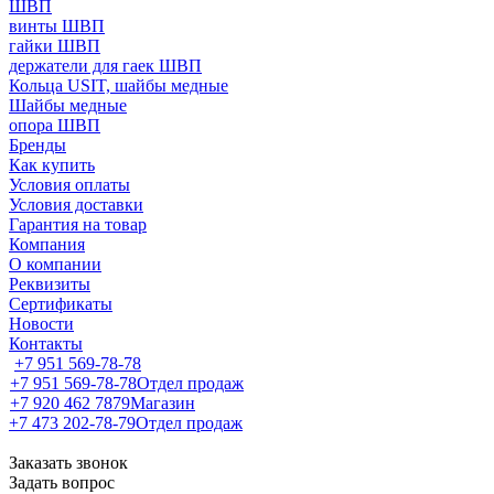
ШВП
винты ШВП
гайки ШВП
держатели для гаек ШВП
Кольца USIT, шайбы медные
Шайбы медные
опора ШВП
Бренды
Как купить
Условия оплаты
Условия доставки
Гарантия на товар
Компания
О компании
Реквизиты
Сертификаты
Новости
Контакты
+7 951 569-78-78
+7 951 569-78-78
Отдел продаж
+7 920 462 7879
Магазин
+7 473 202-78-79
Отдел продаж
Заказать звонок
Задать вопрос