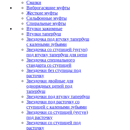
Смазки
Виброгасящие муфты
Жесткие муфты
Сильфонные муфты
Спиральные муфты
Втулки зажимные
Втулки тапербуш
Звездочка под втулку тапербуш
c калеными зубьями
Звездочка со ступицей (чугун)
под втулку тапербуш для цепи
Звездочка специального
стандарта со ступицей
Звездочки без ступицы под
расточку
Звездочки двойные для
однорядных цепей под
тапербуш
Звездочки под втулку тапербуш
Звездочки под расточку со
ступицей с калеными зубьями
Звездочки со ступицей (чугун)
под расточку
Звездочки со ступицей под
расточку