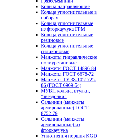
Грязесъёмники
Кольца направляющие
Кольца уплотнительные в
наборах
Кольца уплотнительные
из фторкаучука FPM
Кольца уплотнительные
резиновые
Кольца уплотнительные
силиконовые
Манжеты гидравлические
полиуретановые
Манжеты ГОСТ 14896-84
Манжеты ГОСТ 6678-72
Манжеты ТУ 38-1051725-
86 (ГОСТ 6969-54)
МУВП кольца, втулки,
"звездочки"
Сальники (манжеты
армированные) ГОСТ
8752-79
Сальники (манжеты
армированные) из
фторкаучука
Уплотнения поршня KGD