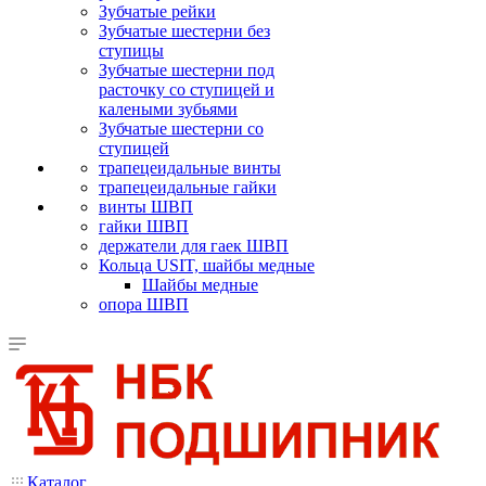
Зубчатые рейки
Зубчатые шестерни без
ступицы
Зубчатые шестерни под
расточку со ступицей и
калеными зубьями
Зубчатые шестерни со
ступицей
трапецеидальные винты
трапецеидальные гайки
винты ШВП
гайки ШВП
держатели для гаек ШВП
Кольца USIT, шайбы медные
Шайбы медные
опора ШВП
Каталог