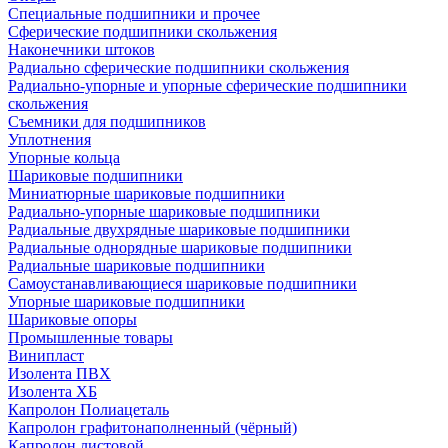
Специальные подшипники и прочее
Сферические подшипники скольжения
Наконечники штоков
Радиально сферические подшипники скольжения
Радиально-упорные и упорные сферические подшипники
скольжения
Съемники для подшипников
Уплотнения
Упорные кольца
Шариковые подшипники
Миниатюрные шариковые подшипники
Радиально-упорные шариковые подшипники
Радиальные двухрядные шариковые подшипники
Радиальные однорядные шариковые подшипники
Радиальные шариковые подшипники
Самоустанавливающиеся шариковые подшипники
Упорные шариковые подшипники
Шариковые опоры
Промышленные товары
Винипласт
Изолента ПВХ
Изолента ХБ
Капролон Полиацеталь
Капролон графитонаполненный (чёрный)
Капролон листовой