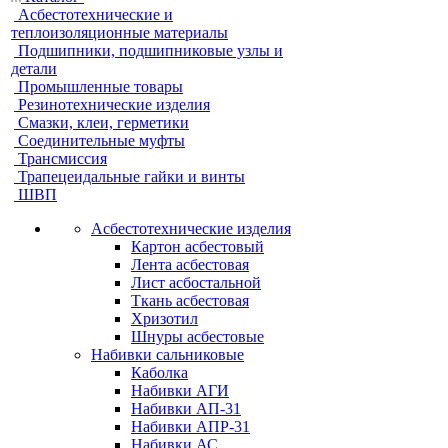
Асбестотехнические и
теплоизоляционные материалы
Подшипники, подшипниковые узлы и
детали
Промышленные товары
Резинотехнические изделия
Смазки, клеи, герметики
Соединительные муфты
Трансмиссия
Трапецеидальные гайки и винты
ШВП
Асбестотехнические изделия
Картон асбестовый
Лента асбестовая
Лист асбостальной
Ткань асбестовая
Хризотил
Шнуры асбестовые
Набивки сальниковые
Каболка
Набивки АГИ
Набивки АП-31
Набивки АПР-31
Набивки АС