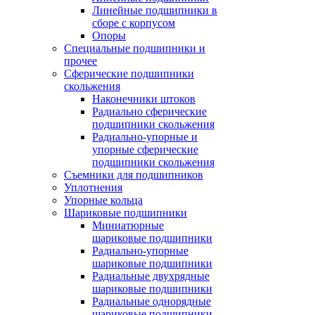
Линейные подшипники в
сборе с корпусом
Опоры
Специальные подшипники и
прочее
Сферические подшипники
скольжения
Наконечники штоков
Радиально сферические
подшипники скольжения
Радиально-упорные и
упорные сферические
подшипники скольжения
Съемники для подшипников
Уплотнения
Упорные кольца
Шариковые подшипники
Миниатюрные
шариковые подшипники
Радиально-упорные
шариковые подшипники
Радиальные двухрядные
шариковые подшипники
Радиальные однорядные
шариковые подшипники