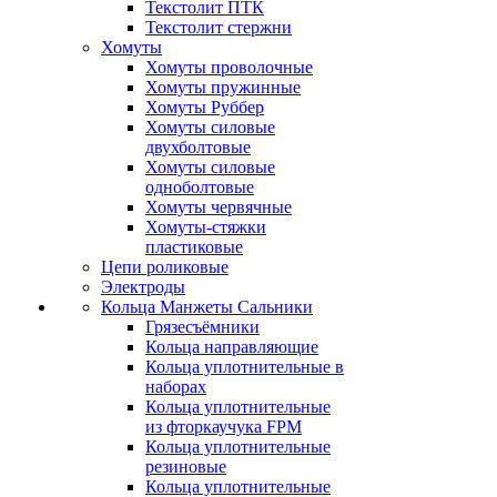
Текстолит ПТК
Текстолит стержни
Хомуты
Хомуты проволочные
Хомуты пружинные
Хомуты Руббер
Хомуты силовые
двухболтовые
Хомуты силовые
одноболтовые
Хомуты червячные
Хомуты-стяжки
пластиковые
Цепи роликовые
Электроды
Кольца Манжеты Сальники
Грязесъёмники
Кольца направляющие
Кольца уплотнительные в
наборах
Кольца уплотнительные
из фторкаучука FPM
Кольца уплотнительные
резиновые
Кольца уплотнительные