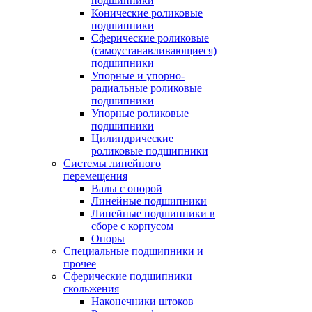
подшипники
Конические роликовые
подшипники
Сферические роликовые
(самоустанавливающиеся)
подшипники
Упорные и упорно-
радиальные роликовые
подшипники
Упорные роликовые
подшипники
Цилиндрические
роликовые подшипники
Системы линейного
перемещения
Валы с опорой
Линейные подшипники
Линейные подшипники в
сборе с корпусом
Опоры
Специальные подшипники и
прочее
Сферические подшипники
скольжения
Наконечники штоков