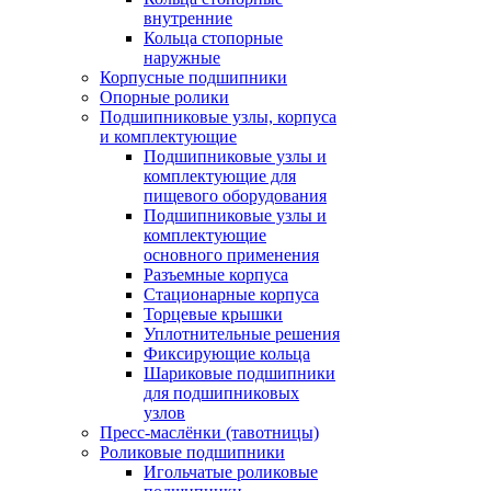
внутренние
Кольца стопорные
наружные
Корпусные подшипники
Опорные ролики
Подшипниковые узлы, корпуса
и комплектующие
Подшипниковые узлы и
комплектующие для
пищевого оборудования
Подшипниковые узлы и
комплектующие
основного применения
Разъемные корпуса
Стационарные корпуса
Торцевые крышки
Уплотнительные решения
Фиксирующие кольца
Шариковые подшипники
для подшипниковых
узлов
Пресс-маслёнки (тавотницы)
Роликовые подшипники
Игольчатые роликовые