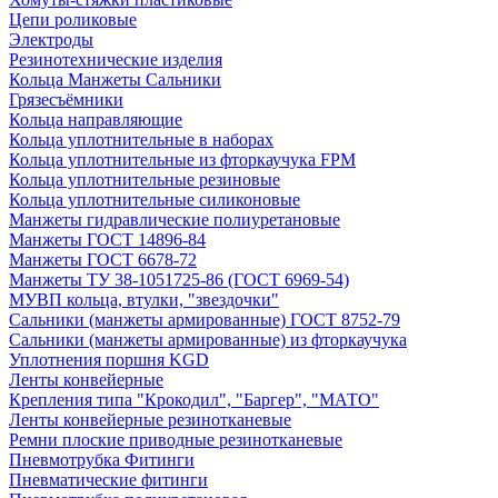
Цепи роликовые
Электроды
Резинотехнические изделия
Кольца Манжеты Сальники
Грязесъёмники
Кольца направляющие
Кольца уплотнительные в наборах
Кольца уплотнительные из фторкаучука FPM
Кольца уплотнительные резиновые
Кольца уплотнительные силиконовые
Манжеты гидравлические полиуретановые
Манжеты ГОСТ 14896-84
Манжеты ГОСТ 6678-72
Манжеты ТУ 38-1051725-86 (ГОСТ 6969-54)
МУВП кольца, втулки, "звездочки"
Сальники (манжеты армированные) ГОСТ 8752-79
Сальники (манжеты армированные) из фторкаучука
Уплотнения поршня KGD
Ленты конвейерные
Крепления типа "Крокодил", "Баргер", "МАТО"
Ленты конвейерные резинотканевые
Ремни плоские приводные резинотканевые
Пневмотрубка Фитинги
Пневматические фитинги