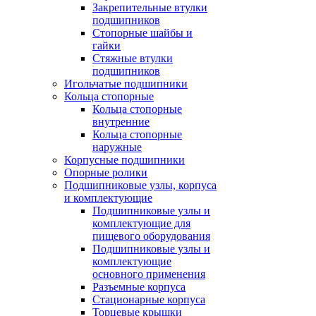
Закрепительные втулки
подшипников
Стопорные шайбы и
гайки
Стяжные втулки
подшипников
Игольчатые подшипники
Кольца стопорные
Кольца стопорные
внутренние
Кольца стопорные
наружные
Корпусные подшипники
Опорные ролики
Подшипниковые узлы, корпуса
и комплектующие
Подшипниковые узлы и
комплектующие для
пищевого оборудования
Подшипниковые узлы и
комплектующие
основного применения
Разъемные корпуса
Стационарные корпуса
Торцевые крышки