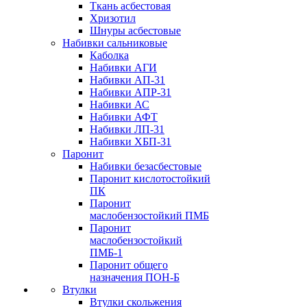
Ткань асбестовая
Хризотил
Шнуры асбестовые
Набивки сальниковые
Каболка
Набивки АГИ
Набивки АП-31
Набивки АПР-31
Набивки АС
Набивки АФТ
Набивки ЛП-31
Набивки ХБП-31
Паронит
Набивки безасбестовые
Паронит кислотостойкий
ПК
Паронит
маслобензостойкий ПМБ
Паронит
маслобензостойкий
ПМБ-1
Паронит общего
назначения ПОН-Б
Втулки
Втулки скольжения