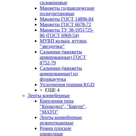
силиконовые
Манжеты гидравлические
полиуретановые
Манжеты ГОСТ 14896-84
Манжеты ГОСТ 6678-72
Манжеты ТУ 38-1051725-
86 (ГОСТ 6969-54)
МУВП кольца, втулки,
"звездочки"
Сальники (манжеты
армированные) ГОСТ
8752-79
Сальники (манжеты
армированные) из
фторкаучука
Уплотнения поршня KGD
+ ЕЩЕ 4
Ленты конвейерные
Крепления типа
"Крокодил", "Баргер",
"МАТО"
Ленты конвейерные
резинотканевые
Ремни плоские
приводные