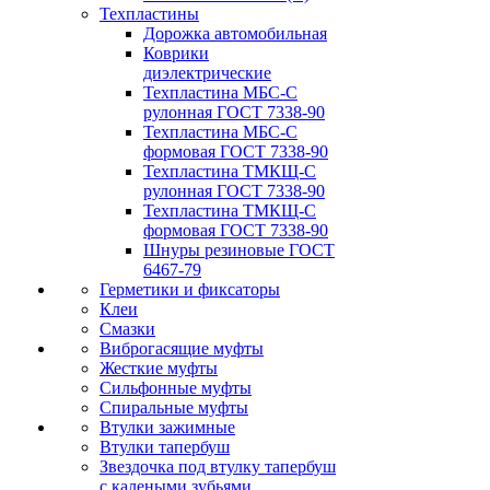
Техпластины
Дорожка автомобильная
Коврики
диэлектрические
Техпластина МБС-С
рулонная ГОСТ 7338-90
Техпластина МБС-С
формовая ГОСТ 7338-90
Техпластина ТМКЩ-С
рулонная ГОСТ 7338-90
Техпластина ТМКЩ-С
формовая ГОСТ 7338-90
Шнуры резиновые ГОСТ
6467-79
Герметики и фиксаторы
Клеи
Смазки
Виброгасящие муфты
Жесткие муфты
Сильфонные муфты
Спиральные муфты
Втулки зажимные
Втулки тапербуш
Звездочка под втулку тапербуш
c калеными зубьями