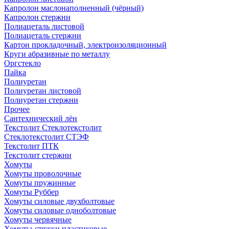
Капролон маслонаполненный (чёрный)
Капролон стержни
Полиацеталь листовой
Полиацеталь стержни
Картон прокладочный, электроизоляционный
Круги абразивные по металлу
Оргстекло
Пайка
Полиуретан
Полиуретан листовой
Полиуретан стержни
Прочее
Сантехнический лён
Текстолит Стеклотекстолит
Стеклотекстолит СТЭФ
Текстолит ПТК
Текстолит стержни
Хомуты
Хомуты проволочные
Хомуты пружинные
Хомуты Руббер
Хомуты силовые двухболтовые
Хомуты силовые одноболтовые
Хомуты червячные
Хомуты-стяжки пластиковые