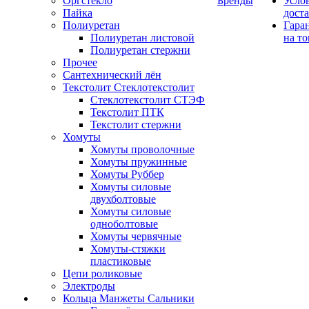
Оргстекло
Бренды
Усло
Пайка
дост
Полиуретан
Гара
Полиуретан листовой
на то
Полиуретан стержни
Прочее
Сантехнический лён
Текстолит Стеклотекстолит
Стеклотекстолит СТЭФ
Текстолит ПТК
Текстолит стержни
Хомуты
Хомуты проволочные
Хомуты пружинные
Хомуты Руббер
Хомуты силовые
двухболтовые
Хомуты силовые
одноболтовые
Хомуты червячные
Хомуты-стяжки
пластиковые
Цепи роликовые
Электроды
Кольца Манжеты Сальники