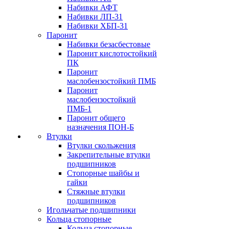
Набивки АФТ
Набивки ЛП-31
Набивки ХБП-31
Паронит
Набивки безасбестовые
Паронит кислотостойкий
ПК
Паронит
маслобензостойкий ПМБ
Паронит
маслобензостойкий
ПМБ-1
Паронит общего
назначения ПОН-Б
Втулки
Втулки скольжения
Закрепительные втулки
подшипников
Стопорные шайбы и
гайки
Стяжные втулки
подшипников
Игольчатые подшипники
Кольца стопорные
Кольца стопорные