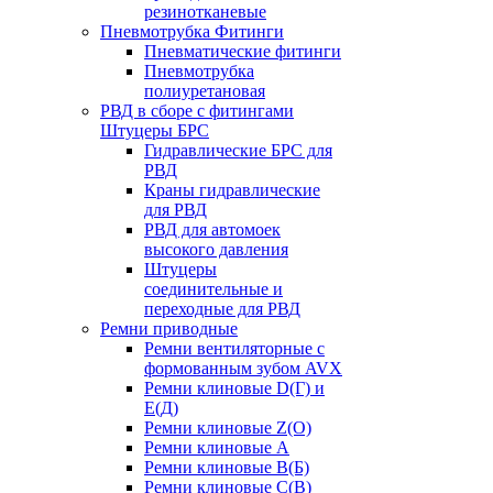
резинотканевые
Пневмотрубка Фитинги
Пневматические фитинги
Пневмотрубка
полиуретановая
РВД в сборе с фитингами
Штуцеры БРС
Гидравлические БРС для
РВД
Краны гидравлические
для РВД
РВД для автомоек
высокого давления
Штуцеры
соединительные и
переходные для РВД
Ремни приводные
Ремни вентиляторные с
формованным зубом AVX
Ремни клиновые D(Г) и
Е(Д)
Ремни клиновые Z(О)
Ремни клиновые А
Ремни клиновые В(Б)
Ремни клиновые С(В)