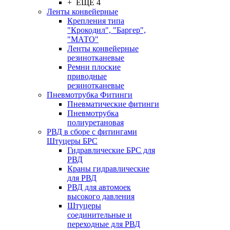
+ ЕЩЕ 4
Ленты конвейерные
Крепления типа
"Крокодил", "Баргер",
"МАТО"
Ленты конвейерные
резинотканевые
Ремни плоские
приводные
резинотканевые
Пневмотрубка Фитинги
Пневматические фитинги
Пневмотрубка
полиуретановая
РВД в сборе с фитингами
Штуцеры БРС
Гидравлические БРС для
РВД
Краны гидравлические
для РВД
РВД для автомоек
высокого давления
Штуцеры
соединительные и
переходные для РВД