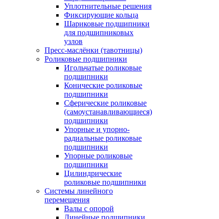
Уплотнительные решения
Фиксирующие кольца
Шариковые подшипники
для подшипниковых
узлов
Пресс-маслёнки (тавотницы)
Роликовые подшипники
Игольчатые роликовые
подшипники
Конические роликовые
подшипники
Сферические роликовые
(самоустанавливающиеся)
подшипники
Упорные и упорно-
радиальные роликовые
подшипники
Упорные роликовые
подшипники
Цилиндрические
роликовые подшипники
Системы линейного
перемещения
Валы с опорой
Линейные подшипники