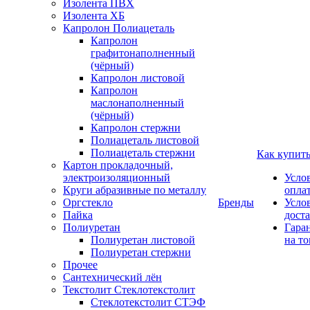
Изолента ПВХ
Изолента ХБ
Капролон Полиацеталь
Капролон
графитонаполненный
(чёрный)
Капролон листовой
Капролон
маслонаполненный
(чёрный)
Капролон стержни
Полиацеталь листовой
Полиацеталь стержни
Как купит
Картон прокладочный,
электроизоляционный
Усло
Круги абразивные по металлу
опла
Оргстекло
Бренды
Усло
Пайка
дост
Полиуретан
Гара
Полиуретан листовой
на то
Полиуретан стержни
Прочее
Сантехнический лён
Текстолит Стеклотекстолит
Стеклотекстолит СТЭФ