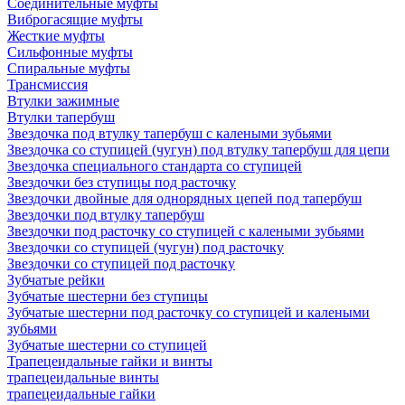
Соединительные муфты
Виброгасящие муфты
Жесткие муфты
Сильфонные муфты
Спиральные муфты
Трансмиссия
Втулки зажимные
Втулки тапербуш
Звездочка под втулку тапербуш c калеными зубьями
Звездочка со ступицей (чугун) под втулку тапербуш для цепи
Звездочка специального стандарта со ступицей
Звездочки без ступицы под расточку
Звездочки двойные для однорядных цепей под тапербуш
Звездочки под втулку тапербуш
Звездочки под расточку со ступицей с калеными зубьями
Звездочки со ступицей (чугун) под расточку
Звездочки со ступицей под расточку
Зубчатые рейки
Зубчатые шестерни без ступицы
Зубчатые шестерни под расточку со ступицей и калеными
зубьями
Зубчатые шестерни со ступицей
Трапецеидальные гайки и винты
трапецеидальные винты
трапецеидальные гайки