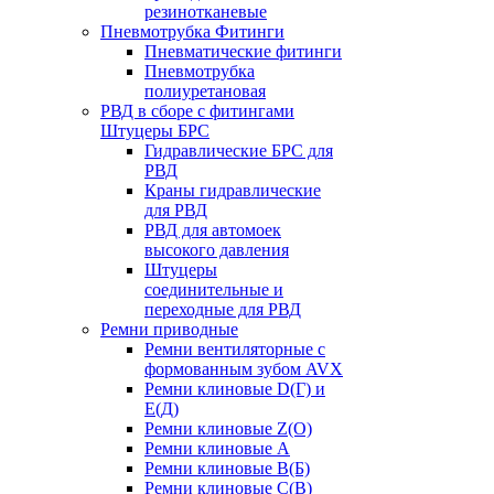
резинотканевые
Пневмотрубка Фитинги
Пневматические фитинги
Пневмотрубка
полиуретановая
РВД в сборе с фитингами
Штуцеры БРС
Гидравлические БРС для
РВД
Краны гидравлические
для РВД
РВД для автомоек
высокого давления
Штуцеры
соединительные и
переходные для РВД
Ремни приводные
Ремни вентиляторные с
формованным зубом AVX
Ремни клиновые D(Г) и
Е(Д)
Ремни клиновые Z(О)
Ремни клиновые А
Ремни клиновые В(Б)
Ремни клиновые С(В)