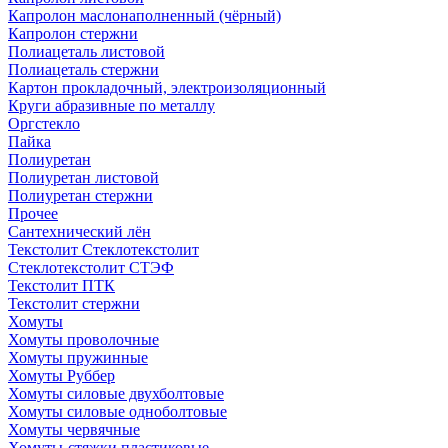
Капролон маслонаполненный (чёрный)
Капролон стержни
Полиацеталь листовой
Полиацеталь стержни
Картон прокладочный, электроизоляционный
Круги абразивные по металлу
Оргстекло
Пайка
Полиуретан
Полиуретан листовой
Полиуретан стержни
Прочее
Сантехнический лён
Текстолит Стеклотекстолит
Стеклотекстолит СТЭФ
Текстолит ПТК
Текстолит стержни
Хомуты
Хомуты проволочные
Хомуты пружинные
Хомуты Руббер
Хомуты силовые двухболтовые
Хомуты силовые одноболтовые
Хомуты червячные
Хомуты-стяжки пластиковые