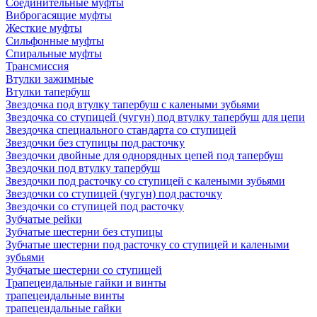
Соединительные муфты
Виброгасящие муфты
Жесткие муфты
Сильфонные муфты
Спиральные муфты
Трансмиссия
Втулки зажимные
Втулки тапербуш
Звездочка под втулку тапербуш c калеными зубьями
Звездочка со ступицей (чугун) под втулку тапербуш для цепи
Звездочка специального стандарта со ступицей
Звездочки без ступицы под расточку
Звездочки двойные для однорядных цепей под тапербуш
Звездочки под втулку тапербуш
Звездочки под расточку со ступицей с калеными зубьями
Звездочки со ступицей (чугун) под расточку
Звездочки со ступицей под расточку
Зубчатые рейки
Зубчатые шестерни без ступицы
Зубчатые шестерни под расточку со ступицей и калеными
зубьями
Зубчатые шестерни со ступицей
Трапецеидальные гайки и винты
трапецеидальные винты
трапецеидальные гайки