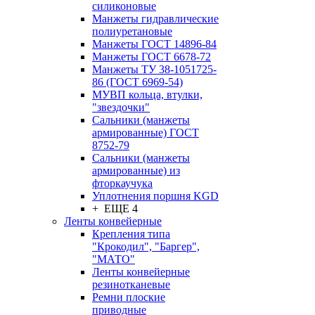
силиконовые
Манжеты гидравлические
полиуретановые
Манжеты ГОСТ 14896-84
Манжеты ГОСТ 6678-72
Манжеты ТУ 38-1051725-
86 (ГОСТ 6969-54)
МУВП кольца, втулки,
"звездочки"
Сальники (манжеты
армированные) ГОСТ
8752-79
Сальники (манжеты
армированные) из
фторкаучука
Уплотнения поршня KGD
+ ЕЩЕ 4
Ленты конвейерные
Крепления типа
"Крокодил", "Баргер",
"МАТО"
Ленты конвейерные
резинотканевые
Ремни плоские
приводные