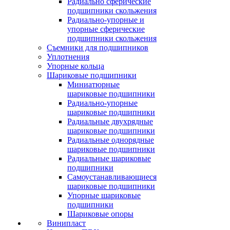
Радиально сферические
подшипники скольжения
Радиально-упорные и
упорные сферические
подшипники скольжения
Съемники для подшипников
Уплотнения
Упорные кольца
Шариковые подшипники
Миниатюрные
шариковые подшипники
Радиально-упорные
шариковые подшипники
Радиальные двухрядные
шариковые подшипники
Радиальные однорядные
шариковые подшипники
Радиальные шариковые
подшипники
Самоустанавливающиеся
шариковые подшипники
Упорные шариковые
подшипники
Шариковые опоры
Винипласт