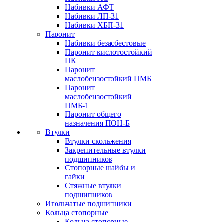
Набивки АФТ
Набивки ЛП-31
Набивки ХБП-31
Паронит
Набивки безасбестовые
Паронит кислотостойкий
ПК
Паронит
маслобензостойкий ПМБ
Паронит
маслобензостойкий
ПМБ-1
Паронит общего
назначения ПОН-Б
Втулки
Втулки скольжения
Закрепительные втулки
подшипников
Стопорные шайбы и
гайки
Стяжные втулки
подшипников
Игольчатые подшипники
Кольца стопорные
Кольца стопорные