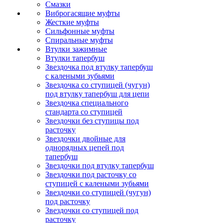
Смазки
Виброгасящие муфты
Жесткие муфты
Сильфонные муфты
Спиральные муфты
Втулки зажимные
Втулки тапербуш
Звездочка под втулку тапербуш
c калеными зубьями
Звездочка со ступицей (чугун)
под втулку тапербуш для цепи
Звездочка специального
стандарта со ступицей
Звездочки без ступицы под
расточку
Звездочки двойные для
однорядных цепей под
тапербуш
Звездочки под втулку тапербуш
Звездочки под расточку со
ступицей с калеными зубьями
Звездочки со ступицей (чугун)
под расточку
Звездочки со ступицей под
расточку