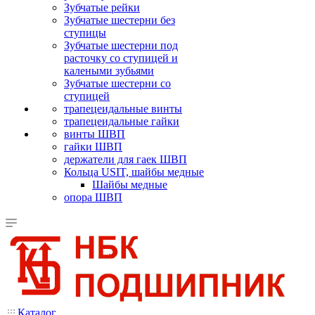
Зубчатые рейки
Зубчатые шестерни без
ступицы
Зубчатые шестерни под
расточку со ступицей и
калеными зубьями
Зубчатые шестерни со
ступицей
трапецеидальные винты
трапецеидальные гайки
винты ШВП
гайки ШВП
держатели для гаек ШВП
Кольца USIT, шайбы медные
Шайбы медные
опора ШВП
Каталог