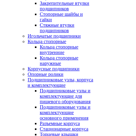
Закрепительные втулки
подшипников
Стопорные шайбы и
гайки
Стяжные втулки
подшипников
Игольчатые подшипники
Кольца стопорные
Кольца стопорные
внутренние
Кольца стопорные
наружные
Корпусные подшипники
Опорные ролики
Подшипниковые узлы, корпуса
и комплектующие
Подшипниковые узлы и
комплектующие для
пищевого оборудования
Подшипниковые узлы и
комплектующие
основного применения
Разъемные корпуса
Стационарные корпуса
Торцевые крышки