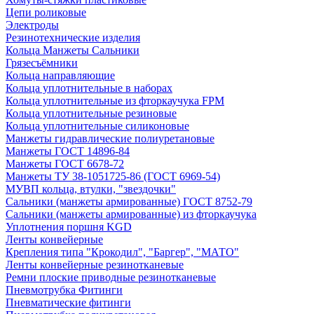
Цепи роликовые
Электроды
Резинотехнические изделия
Кольца Манжеты Сальники
Грязесъёмники
Кольца направляющие
Кольца уплотнительные в наборах
Кольца уплотнительные из фторкаучука FPM
Кольца уплотнительные резиновые
Кольца уплотнительные силиконовые
Манжеты гидравлические полиуретановые
Манжеты ГОСТ 14896-84
Манжеты ГОСТ 6678-72
Манжеты ТУ 38-1051725-86 (ГОСТ 6969-54)
МУВП кольца, втулки, "звездочки"
Сальники (манжеты армированные) ГОСТ 8752-79
Сальники (манжеты армированные) из фторкаучука
Уплотнения поршня KGD
Ленты конвейерные
Крепления типа "Крокодил", "Баргер", "МАТО"
Ленты конвейерные резинотканевые
Ремни плоские приводные резинотканевые
Пневмотрубка Фитинги
Пневматические фитинги