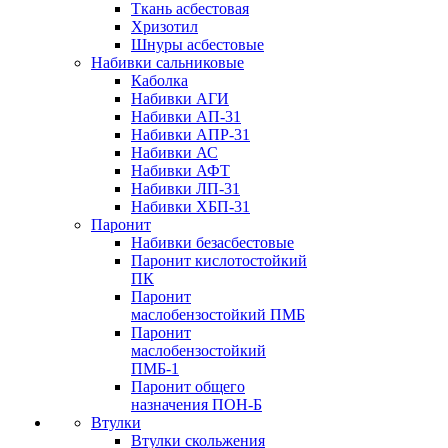
Ткань асбестовая
Хризотил
Шнуры асбестовые
Набивки сальниковые
Каболка
Набивки АГИ
Набивки АП-31
Набивки АПР-31
Набивки АС
Набивки АФТ
Набивки ЛП-31
Набивки ХБП-31
Паронит
Набивки безасбестовые
Паронит кислотостойкий
ПК
Паронит
маслобензостойкий ПМБ
Паронит
маслобензостойкий
ПМБ-1
Паронит общего
назначения ПОН-Б
Втулки
Втулки скольжения