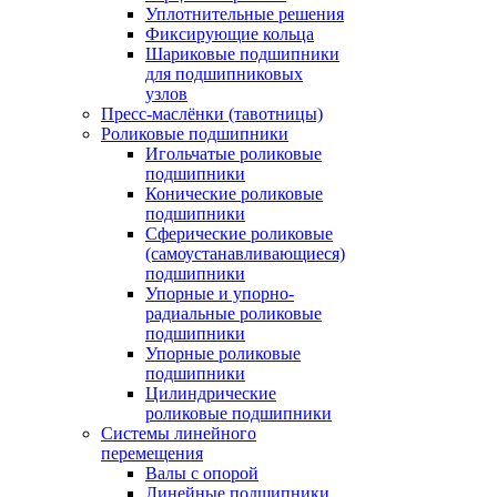
Уплотнительные решения
Фиксирующие кольца
Шариковые подшипники
для подшипниковых
узлов
Пресс-маслёнки (тавотницы)
Роликовые подшипники
Игольчатые роликовые
подшипники
Конические роликовые
подшипники
Сферические роликовые
(самоустанавливающиеся)
подшипники
Упорные и упорно-
радиальные роликовые
подшипники
Упорные роликовые
подшипники
Цилиндрические
роликовые подшипники
Системы линейного
перемещения
Валы с опорой
Линейные подшипники