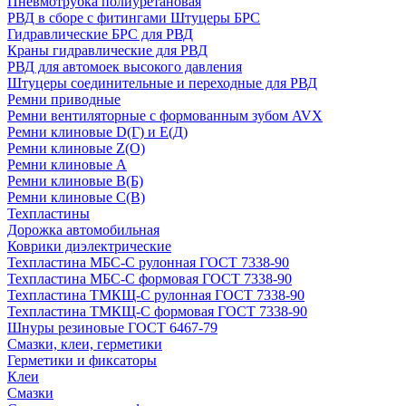
Пневмотрубка полиуретановая
РВД в сборе с фитингами Штуцеры БРС
Гидравлические БРС для РВД
Краны гидравлические для РВД
РВД для автомоек высокого давления
Штуцеры соединительные и переходные для РВД
Ремни приводные
Ремни вентиляторные с формованным зубом AVX
Ремни клиновые D(Г) и Е(Д)
Ремни клиновые Z(О)
Ремни клиновые А
Ремни клиновые В(Б)
Ремни клиновые С(В)
Техпластины
Дорожка автомобильная
Коврики диэлектрические
Техпластина МБС-С рулонная ГОСТ 7338-90
Техпластина МБС-С формовая ГОСТ 7338-90
Техпластина ТМКЩ-С рулонная ГОСТ 7338-90
Техпластина ТМКЩ-С формовая ГОСТ 7338-90
Шнуры резиновые ГОСТ 6467-79
Смазки, клеи, герметики
Герметики и фиксаторы
Клеи
Смазки