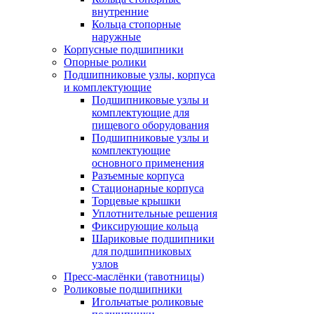
внутренние
Кольца стопорные
наружные
Корпусные подшипники
Опорные ролики
Подшипниковые узлы, корпуса
и комплектующие
Подшипниковые узлы и
комплектующие для
пищевого оборудования
Подшипниковые узлы и
комплектующие
основного применения
Разъемные корпуса
Стационарные корпуса
Торцевые крышки
Уплотнительные решения
Фиксирующие кольца
Шариковые подшипники
для подшипниковых
узлов
Пресс-маслёнки (тавотницы)
Роликовые подшипники
Игольчатые роликовые