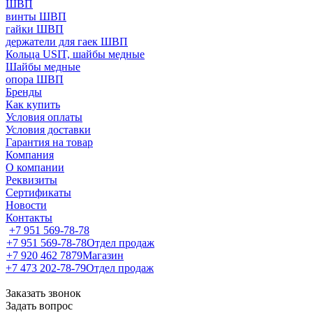
ШВП
винты ШВП
гайки ШВП
держатели для гаек ШВП
Кольца USIT, шайбы медные
Шайбы медные
опора ШВП
Бренды
Как купить
Условия оплаты
Условия доставки
Гарантия на товар
Компания
О компании
Реквизиты
Сертификаты
Новости
Контакты
+7 951 569-78-78
+7 951 569-78-78
Отдел продаж
+7 920 462 7879
Магазин
+7 473 202-78-79
Отдел продаж
Заказать звонок
Задать вопрос