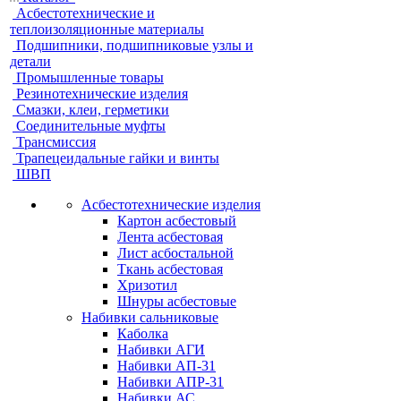
Асбестотехнические и
теплоизоляционные материалы
Подшипники, подшипниковые узлы и
детали
Промышленные товары
Резинотехнические изделия
Смазки, клеи, герметики
Соединительные муфты
Трансмиссия
Трапецеидальные гайки и винты
ШВП
Асбестотехнические изделия
Картон асбестовый
Лента асбестовая
Лист асбостальной
Ткань асбестовая
Хризотил
Шнуры асбестовые
Набивки сальниковые
Каболка
Набивки АГИ
Набивки АП-31
Набивки АПР-31
Набивки АС