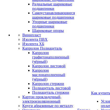
Радиальные шариковые
подшипники
Самоустанавливающиеся
шариковые подшипники
Упорные шариковые
подшипники
Шариковые опоры
Винипласт
Изолента ПВХ
Изолента ХБ
Капролон Полиацеталь
Капролон
графитонаполненный
(чёрный)
Капролон листовой
Капролон
маслонаполненный
(чёрный)
Капролон стержни
Полиацеталь листовой
Полиацеталь стержни
Как купит
Картон прокладочный,
электроизоляционный
Усло
Круги абразивные по металлу
опла