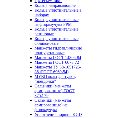
Грязесъёмники
Кольца направляющие
Кольца уплотнительные в
наборах
Кольца уплотнительные
из фторкаучука FPM
Кольца уплотнительные
резиновые
Кольца уплотнительные
силиконовые
Манжеты гидравлические
полиуретановые
Манжеты ГОСТ 14896-84
Манжеты ГОСТ 6678-72
Манжеты ТУ 38-1051725-
86 (ГОСТ 6969-54)
МУВП кольца, втулки,
"звездочки"
Сальники (манжеты
армированные) ГОСТ
8752-79
Сальники (манжеты
армированные) из
фторкаучука
Уплотнения поршня KGD