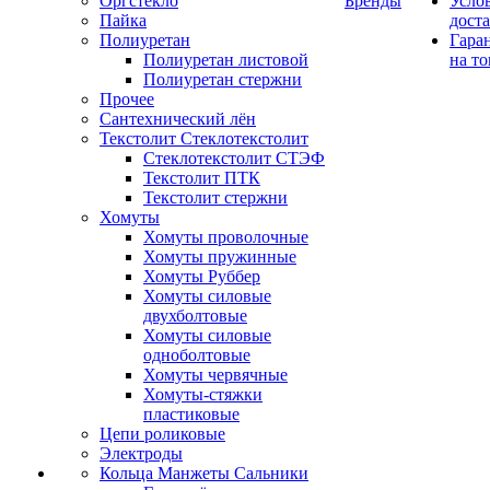
Оргстекло
Бренды
Усло
Пайка
дост
Полиуретан
Гара
Полиуретан листовой
на то
Полиуретан стержни
Прочее
Сантехнический лён
Текстолит Стеклотекстолит
Стеклотекстолит СТЭФ
Текстолит ПТК
Текстолит стержни
Хомуты
Хомуты проволочные
Хомуты пружинные
Хомуты Руббер
Хомуты силовые
двухболтовые
Хомуты силовые
одноболтовые
Хомуты червячные
Хомуты-стяжки
пластиковые
Цепи роликовые
Электроды
Кольца Манжеты Сальники