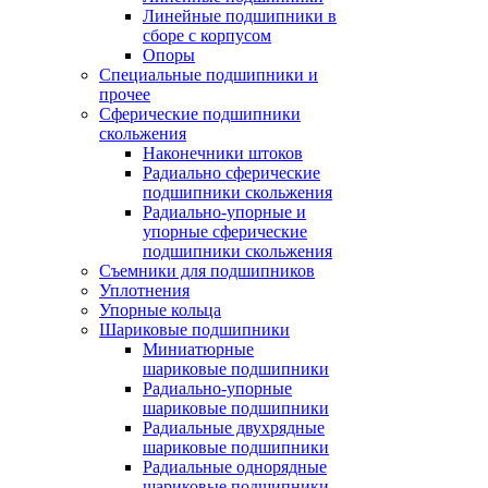
Линейные подшипники в
сборе с корпусом
Опоры
Специальные подшипники и
прочее
Сферические подшипники
скольжения
Наконечники штоков
Радиально сферические
подшипники скольжения
Радиально-упорные и
упорные сферические
подшипники скольжения
Съемники для подшипников
Уплотнения
Упорные кольца
Шариковые подшипники
Миниатюрные
шариковые подшипники
Радиально-упорные
шариковые подшипники
Радиальные двухрядные
шариковые подшипники
Радиальные однорядные
шариковые подшипники