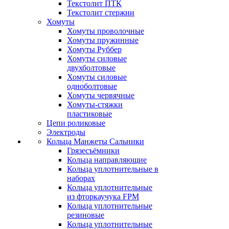
Текстолит ПТК
Текстолит стержни
Хомуты
Хомуты проволочные
Хомуты пружинные
Хомуты Руббер
Хомуты силовые
двухболтовые
Хомуты силовые
одноболтовые
Хомуты червячные
Хомуты-стяжки
пластиковые
Цепи роликовые
Электроды
Кольца Манжеты Сальники
Грязесъёмники
Кольца направляющие
Кольца уплотнительные в
наборах
Кольца уплотнительные
из фторкаучука FPM
Кольца уплотнительные
резиновые
Кольца уплотнительные