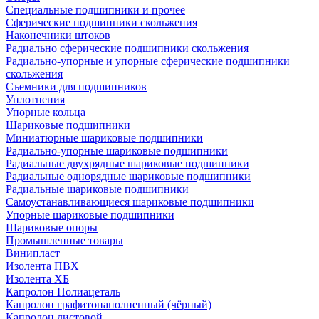
Специальные подшипники и прочее
Сферические подшипники скольжения
Наконечники штоков
Радиально сферические подшипники скольжения
Радиально-упорные и упорные сферические подшипники
скольжения
Съемники для подшипников
Уплотнения
Упорные кольца
Шариковые подшипники
Миниатюрные шариковые подшипники
Радиально-упорные шариковые подшипники
Радиальные двухрядные шариковые подшипники
Радиальные однорядные шариковые подшипники
Радиальные шариковые подшипники
Самоустанавливающиеся шариковые подшипники
Упорные шариковые подшипники
Шариковые опоры
Промышленные товары
Винипласт
Изолента ПВХ
Изолента ХБ
Капролон Полиацеталь
Капролон графитонаполненный (чёрный)
Капролон листовой