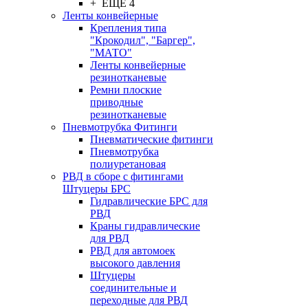
+ ЕЩЕ 4
Ленты конвейерные
Крепления типа
"Крокодил", "Баргер",
"МАТО"
Ленты конвейерные
резинотканевые
Ремни плоские
приводные
резинотканевые
Пневмотрубка Фитинги
Пневматические фитинги
Пневмотрубка
полиуретановая
РВД в сборе с фитингами
Штуцеры БРС
Гидравлические БРС для
РВД
Краны гидравлические
для РВД
РВД для автомоек
высокого давления
Штуцеры
соединительные и
переходные для РВД