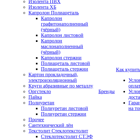
Изолента ПВХ
Изолента ХБ
Капролон Полиацеталь
Капролон
графитонаполненный
(чёрный)
Капролон листовой
Капролон
маслонаполненный
(чёрный)
Капролон стержни
Полиацеталь листовой
Полиацеталь стержни
Как купит
Картон прокладочный,
электроизоляционный
Усло
Круги абразивные по металлу
опла
Оргстекло
Бренды
Усло
Пайка
дост
Полиуретан
Гара
Полиуретан листовой
на то
Полиуретан стержни
Прочее
Сантехнический лён
Текстолит Стеклотекстолит
Стеклотекстолит СТЭФ