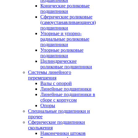
подшипники
Конические роликовые
подшипники
Сферические роликовые
(самоустанавливающиеся)
подшипники
Упорные и упорно-
радиальные роликовые
подшипники
Упорные роликовые
подшипники
Цилиндрические
роликовые подшипники
Системы линейного
перемещения
Валы с опорой
Линейные подшипники
Линейные подшипники в
сборе с корпусом
Опоры
Специальные подшипники и
прочее
Сферические подшипники
скольжения
Наконечники штоков