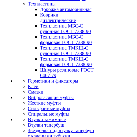
Техпластины
Дорожка автомобильная
Коврики
диэлектрические
Техпластина МБС-С
рулонная ГОСТ 7338-90
Техпластина МБС-С
формовая ГОСТ 7338-90
Техпластина ТМКЩ-С
рулонная ГОСТ 7338-90
Техпластина ТМКЩ-С
формовая ГОСТ 7338-90
Шнуры резиновые ГОСТ
6467-79
Герметики и фиксаторы
Клеи
Смазки
Виброгасящие муфты
Жесткие муфты
Сильфонные муфты
Спиральные муфты
Втулки зажимные
Втулки тапербуш
Звездочка под втулку тапербуш
c калеными зубьями