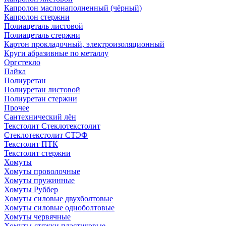
Капролон маслонаполненный (чёрный)
Капролон стержни
Полиацеталь листовой
Полиацеталь стержни
Картон прокладочный, электроизоляционный
Круги абразивные по металлу
Оргстекло
Пайка
Полиуретан
Полиуретан листовой
Полиуретан стержни
Прочее
Сантехнический лён
Текстолит Стеклотекстолит
Стеклотекстолит СТЭФ
Текстолит ПТК
Текстолит стержни
Хомуты
Хомуты проволочные
Хомуты пружинные
Хомуты Руббер
Хомуты силовые двухболтовые
Хомуты силовые одноболтовые
Хомуты червячные
Хомуты-стяжки пластиковые