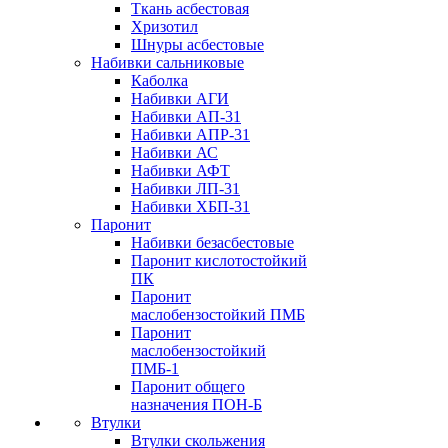
Ткань асбестовая
Хризотил
Шнуры асбестовые
Набивки сальниковые
Каболка
Набивки АГИ
Набивки АП-31
Набивки АПР-31
Набивки АС
Набивки АФТ
Набивки ЛП-31
Набивки ХБП-31
Паронит
Набивки безасбестовые
Паронит кислотостойкий
ПК
Паронит
маслобензостойкий ПМБ
Паронит
маслобензостойкий
ПМБ-1
Паронит общего
назначения ПОН-Б
Втулки
Втулки скольжения