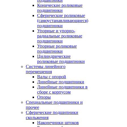
подшипники
Конические роликовые
подшипники
Сферические роликовые
(самоустанавливающиеся)
подшипники
Упорные и упорно-
радиальные роликовые
подшипники
Упорные роликовые
подшипники
Цилиндрические
роликовые подшипники
Системы линейного
перемещения
Валы с опорой
Линейные подшипники
Линейные подшипники в
сборе с корпусом
Опоры
Специальные подшипники и
прочее
Сферические подшипники
скольжения
Наконечники штоков