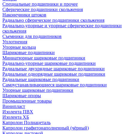
Специальные подшипники и прочее
Сферические подшипники скольжения
Наконечники штоков
Радиально сферические подшипники скольжения
Радиально-упорные и упорные сферические подшипники
скольжения
Съемники для подшипников
Уплотнения
Упорные кольца
Шариковые подшипники
Миниатюрные шариковые подшипники
Радиально-упорные шариковые подшипники
Радиальные двухрядные шариковые подшипники
Радиальные однорядные шариковые подшипники
Радиальные шариковые подшипники
Самоустанавливающиеся шариковые подшипники
Упорные шариковые подшипники
Шариковые опоры
Промышленные товары
Винипласт
Изолента ПВХ
Изолента ХБ
Капролон Полиацеталь
Капролон графитонаполненный (чёрный)
Капролон листовой