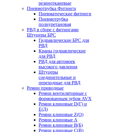
резинотканевые
Пневмотрубка Фитинги
Пневматические фитинги
Пневмотрубка
полиуретановая
РВД в сборе с фитингами
Штуцеры БРС
Гидравлические БРС для
РВД
Краны гидравлические
для РВД
РВД для автомоек
высокого давления
Штуцеры
соединительные и
переходные для РВД
Ремни приводные
Ремни вентиляторные с
формованным зубом AVX
Ремни клиновые D(Г) и
Е(Д)
Ремни клиновые Z(О)
Ремни клиновые А
Ремни клиновые В(Б)
Ремни клиновые С(В)