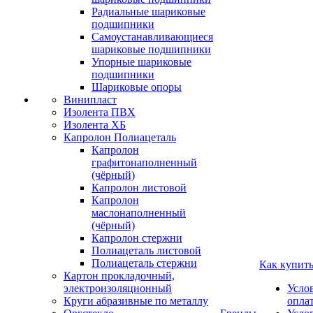
Радиальные шариковые
подшипники
Самоустанавливающиеся
шариковые подшипники
Упорные шариковые
подшипники
Шариковые опоры
Винипласт
Изолента ПВХ
Изолента ХБ
Капролон Полиацеталь
Капролон
графитонаполненный
(чёрный)
Капролон листовой
Капролон
маслонаполненный
(чёрный)
Капролон стержни
Полиацеталь листовой
Полиацеталь стержни
Как купит
Картон прокладочный,
электроизоляционный
Усло
Круги абразивные по металлу
опла