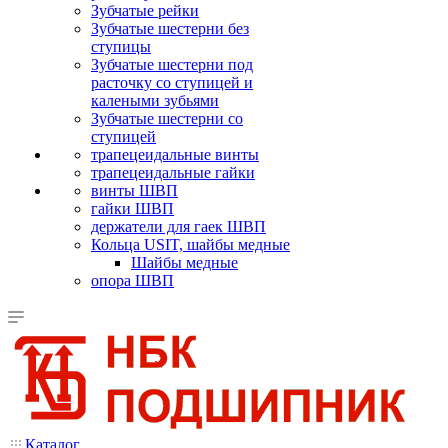
Зубчатые рейки
Зубчатые шестерни без
ступицы
Зубчатые шестерни под
расточку со ступицей и
калеными зубьями
Зубчатые шестерни со
ступицей
трапецеидальные винты
трапецеидальные гайки
винты ШВП
гайки ШВП
держатели для гаек ШВП
Кольца USIT, шайбы медные
Шайбы медные
опора ШВП
Каталог