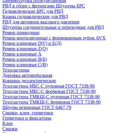
Пневмотрубка полиуретановая
РВД в сборе с фитингами Штуцеры БРС
Гидравлические БРС для РВД
Краны гидравлические для РВД
РВД для автомоек высокого давления
Штуцеры соединительные и переходные для РВД
Ремни приводные
Ремни вентиляторные с формованным зубом AVX
Ремни клиновые D(Г) и Е(Д)
Ремни клиновые Z(О)
Ремни клиновые А
Ремни клиновые В(Б)
Ремни клиновые С(В)
Техпластины
Дорожка автомобильная
Коврики диэлектрические
Техпластина МБС-С рулонная ГОСТ 7338-90
Техпластина МБС-С формовая ГОСТ 7338-90
Техпластина ТМКЩ-С рулонная ГОСТ 7338-90
Техпластина ТМКЩ-С формовая ГОСТ 7338-90
Шнуры резиновые ГОСТ 6467-79
Смазки, клеи, герметики
Герметики и фиксаторы
Клеи
Смазки