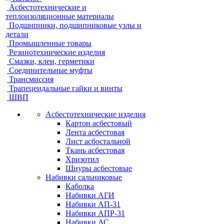
Асбестотехнические и
теплоизоляционные материалы
Подшипники, подшипниковые узлы и
детали
Промышленные товары
Резинотехнические изделия
Смазки, клеи, герметики
Соединительные муфты
Трансмиссия
Трапецеидальные гайки и винты
ШВП
Асбестотехнические изделия
Картон асбестовый
Лента асбестовая
Лист асбостальной
Ткань асбестовая
Хризотил
Шнуры асбестовые
Набивки сальниковые
Каболка
Набивки АГИ
Набивки АП-31
Набивки АПР-31
Набивки АС