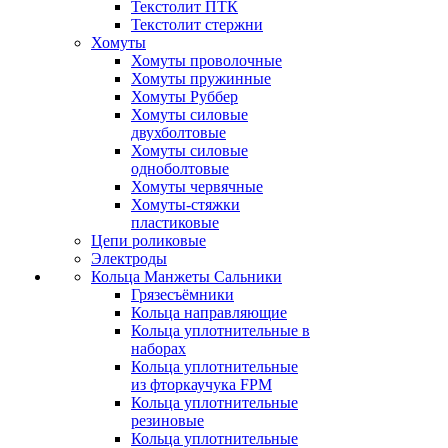
Текстолит ПТК
Текстолит стержни
Хомуты
Хомуты проволочные
Хомуты пружинные
Хомуты Руббер
Хомуты силовые
двухболтовые
Хомуты силовые
одноболтовые
Хомуты червячные
Хомуты-стяжки
пластиковые
Цепи роликовые
Электроды
Кольца Манжеты Сальники
Грязесъёмники
Кольца направляющие
Кольца уплотнительные в
наборах
Кольца уплотнительные
из фторкаучука FPM
Кольца уплотнительные
резиновые
Кольца уплотнительные