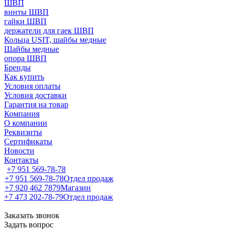
ШВП
винты ШВП
гайки ШВП
держатели для гаек ШВП
Кольца USIT, шайбы медные
Шайбы медные
опора ШВП
Бренды
Как купить
Условия оплаты
Условия доставки
Гарантия на товар
Компания
О компании
Реквизиты
Сертификаты
Новости
Контакты
+7 951 569-78-78
+7 951 569-78-78
Отдел продаж
+7 920 462 7879
Магазин
+7 473 202-78-79
Отдел продаж
Заказать звонок
Задать вопрос