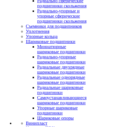
Радиально сферические
подшипники скольжения
Радиально-упорные и
упорные сферические
подшипники скольжения
Съемники для подшипников
Уплотнения
Упорные кольца
Шариковые подшипники
Миниатюрные
шариковые подшипники
Радиально-упорные
шариковые подшипники
Радиальные двухрядные
шариковые подшипники
Радиальные однорядные
шариковые подшипники
Радиальные шариковые
подшипники
Самоустанавливающиеся
шариковые подшипники
Упорные шариковые
подшипники
Шариковые опоры
Винипласт