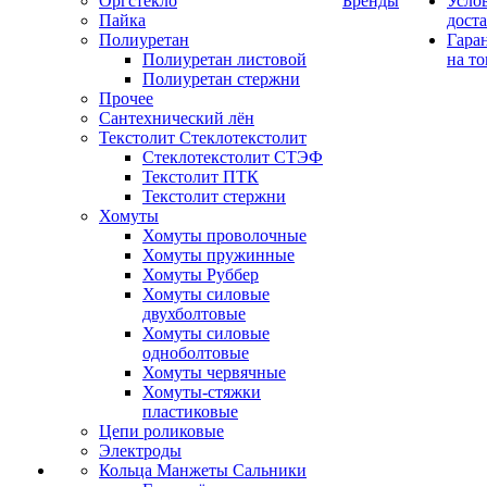
Оргстекло
Бренды
Усло
Пайка
дост
Полиуретан
Гара
Полиуретан листовой
на то
Полиуретан стержни
Прочее
Сантехнический лён
Текстолит Стеклотекстолит
Стеклотекстолит СТЭФ
Текстолит ПТК
Текстолит стержни
Хомуты
Хомуты проволочные
Хомуты пружинные
Хомуты Руббер
Хомуты силовые
двухболтовые
Хомуты силовые
одноболтовые
Хомуты червячные
Хомуты-стяжки
пластиковые
Цепи роликовые
Электроды
Кольца Манжеты Сальники