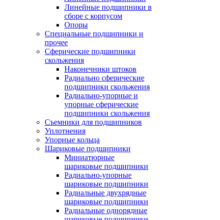
Линейные подшипники в
сборе с корпусом
Опоры
Специальные подшипники и
прочее
Сферические подшипники
скольжения
Наконечники штоков
Радиально сферические
подшипники скольжения
Радиально-упорные и
упорные сферические
подшипники скольжения
Съемники для подшипников
Уплотнения
Упорные кольца
Шариковые подшипники
Миниатюрные
шариковые подшипники
Радиально-упорные
шариковые подшипники
Радиальные двухрядные
шариковые подшипники
Радиальные однорядные
шариковые подшипники