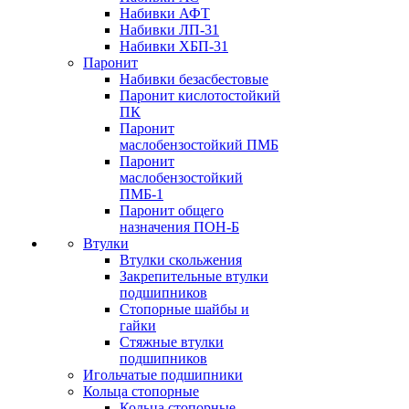
Набивки АФТ
Набивки ЛП-31
Набивки ХБП-31
Паронит
Набивки безасбестовые
Паронит кислотостойкий
ПК
Паронит
маслобензостойкий ПМБ
Паронит
маслобензостойкий
ПМБ-1
Паронит общего
назначения ПОН-Б
Втулки
Втулки скольжения
Закрепительные втулки
подшипников
Стопорные шайбы и
гайки
Стяжные втулки
подшипников
Игольчатые подшипники
Кольца стопорные
Кольца стопорные