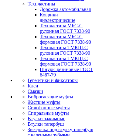
Техпластины
Дорожка автомобильная
Коврики
диэлектрические
Техпластина МБС-С
рулонная ГОСТ 7338-90
Техпластина МБС-С
формовая ГОСТ 7338-90
Техпластина ТМКЩ-С
рулонная ГОСТ 7338-90
Техпластина ТМКЩ-С
формовая ГОСТ 7338-90
Шнуры резиновые ГОСТ
6467-79
Герметики и фиксаторы
Клеи
Смазки
Виброгасящие муфты
Жесткие муфты
Сильфонные муфты
Спиральные муфты
Втулки зажимные
Втулки тапербуш
Звездочка под втулку тапербуш
c калеными зубьями