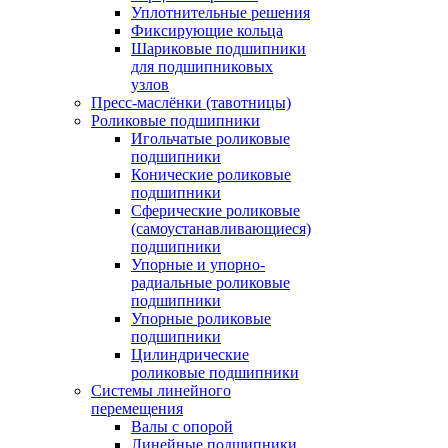
Уплотнительные решения
Фиксирующие кольца
Шариковые подшипники
для подшипниковых
узлов
Пресс-маслёнки (тавотницы)
Роликовые подшипники
Игольчатые роликовые
подшипники
Конические роликовые
подшипники
Сферические роликовые
(самоустанавливающиеся)
подшипники
Упорные и упорно-
радиальные роликовые
подшипники
Упорные роликовые
подшипники
Цилиндрические
роликовые подшипники
Системы линейного
перемещения
Валы с опорой
Линейные подшипники