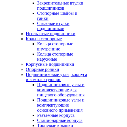
Закрепительные втулки
подшипников
Стопорные шайбы и
гайки
Стяжные втулки
подшипников
Игольчатые подшипники
Кольца стопорные
Кольца стопорные
внутренние
Кольца стопорные
наружные
Корпусные подшипники
Опорные ролики
Подшипниковые узлы, корпуса
и комплектующие
Подшипниковые узлы и
комплектующие для
пищевого оборудования
Подшипниковые узлы и
комплектующие
основного применения
Разъемные корпуса
Стационарные корпуса
Торцевые крышки