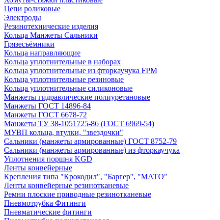
Цепи роликовые
Электроды
Резинотехнические изделия
Кольца Манжеты Сальники
Грязесъёмники
Кольца направляющие
Кольца уплотнительные в наборах
Кольца уплотнительные из фторкаучука FPM
Кольца уплотнительные резиновые
Кольца уплотнительные силиконовые
Манжеты гидравлические полиуретановые
Манжеты ГОСТ 14896-84
Манжеты ГОСТ 6678-72
Манжеты ТУ 38-1051725-86 (ГОСТ 6969-54)
МУВП кольца, втулки, "звездочки"
Сальники (манжеты армированные) ГОСТ 8752-79
Сальники (манжеты армированные) из фторкаучука
Уплотнения поршня KGD
Ленты конвейерные
Крепления типа "Крокодил", "Баргер", "МАТО"
Ленты конвейерные резинотканевые
Ремни плоские приводные резинотканевые
Пневмотрубка Фитинги
Пневматические фитинги