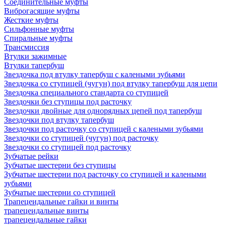
Соединительные муфты
Виброгасящие муфты
Жесткие муфты
Сильфонные муфты
Спиральные муфты
Трансмиссия
Втулки зажимные
Втулки тапербуш
Звездочка под втулку тапербуш c калеными зубьями
Звездочка со ступицей (чугун) под втулку тапербуш для цепи
Звездочка специального стандарта со ступицей
Звездочки без ступицы под расточку
Звездочки двойные для однорядных цепей под тапербуш
Звездочки под втулку тапербуш
Звездочки под расточку со ступицей с калеными зубьями
Звездочки со ступицей (чугун) под расточку
Звездочки со ступицей под расточку
Зубчатые рейки
Зубчатые шестерни без ступицы
Зубчатые шестерни под расточку со ступицей и калеными
зубьями
Зубчатые шестерни со ступицей
Трапецеидальные гайки и винты
трапецеидальные винты
трапецеидальные гайки