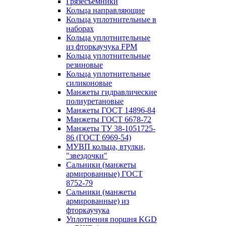
Грязесъёмники
Кольца направляющие
Кольца уплотнительные в
наборах
Кольца уплотнительные
из фторкаучука FPM
Кольца уплотнительные
резиновые
Кольца уплотнительные
силиконовые
Манжеты гидравлические
полиуретановые
Манжеты ГОСТ 14896-84
Манжеты ГОСТ 6678-72
Манжеты ТУ 38-1051725-
86 (ГОСТ 6969-54)
МУВП кольца, втулки,
"звездочки"
Сальники (манжеты
армированные) ГОСТ
8752-79
Сальники (манжеты
армированные) из
фторкаучука
Уплотнения поршня KGD