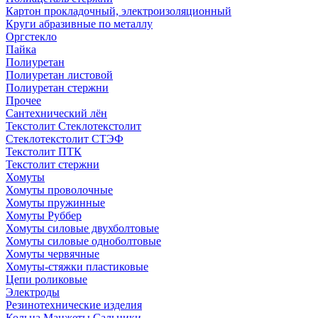
Картон прокладочный, электроизоляционный
Круги абразивные по металлу
Оргстекло
Пайка
Полиуретан
Полиуретан листовой
Полиуретан стержни
Прочее
Сантехнический лён
Текстолит Стеклотекстолит
Стеклотекстолит СТЭФ
Текстолит ПТК
Текстолит стержни
Хомуты
Хомуты проволочные
Хомуты пружинные
Хомуты Руббер
Хомуты силовые двухболтовые
Хомуты силовые одноболтовые
Хомуты червячные
Хомуты-стяжки пластиковые
Цепи роликовые
Электроды
Резинотехнические изделия
Кольца Манжеты Сальники