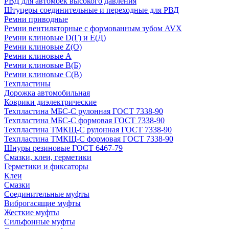
РВД для автомоек высокого давления
Штуцеры соединительные и переходные для РВД
Ремни приводные
Ремни вентиляторные с формованным зубом AVX
Ремни клиновые D(Г) и Е(Д)
Ремни клиновые Z(О)
Ремни клиновые А
Ремни клиновые В(Б)
Ремни клиновые С(В)
Техпластины
Дорожка автомобильная
Коврики диэлектрические
Техпластина МБС-С рулонная ГОСТ 7338-90
Техпластина МБС-С формовая ГОСТ 7338-90
Техпластина ТМКЩ-С рулонная ГОСТ 7338-90
Техпластина ТМКЩ-С формовая ГОСТ 7338-90
Шнуры резиновые ГОСТ 6467-79
Смазки, клеи, герметики
Герметики и фиксаторы
Клеи
Смазки
Соединительные муфты
Виброгасящие муфты
Жесткие муфты
Сильфонные муфты