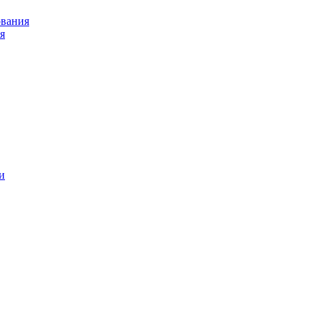
ования
я
и