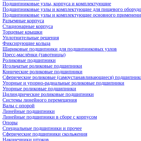
Подшипниковые узлы, корпуса и комплектующие
Подшипниковые узлы и комплектующие для пищевого оборуд
Подшипниковые узлы и комплектующие основного применени
Разъемные корпуса
Стационарные корпуса
Торцевые крышки
Уплотнительные решения
Фиксирующие кольца
Шариковые подшипники для подшипниковых узлов
Пресс-маслёнки (тавотницы)
Роликовые подшипники
Игольчатые роликовые подшипники
Конические роликовые подшипники
Сферические роликовые (самоустанавливающиеся) подшипник
Упорные и упорно-радиальные роликовые подшипники
Упорные роликовые подшипники
Цилиндрические роликовые подшипники
Системы линейного перемещения
Валы с опорой
Линейные подшипники
Линейные подшипники в сборе с корпусом
Опоры
Специальные подшипники и прочее
Сферические подшипники скольжения
Наконечники штоков