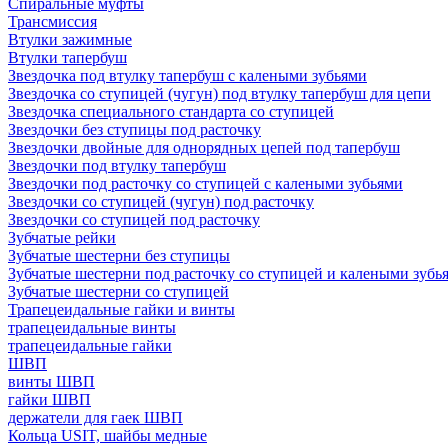
Спиральные муфты
Трансмиссия
Втулки зажимные
Втулки тапербуш
Звездочка под втулку тапербуш c калеными зубьями
Звездочка со ступицей (чугун) под втулку тапербуш для цепи
Звездочка специального стандарта со ступицей
Звездочки без ступицы под расточку
Звездочки двойные для однорядных цепей под тапербуш
Звездочки под втулку тапербуш
Звездочки под расточку со ступицей с калеными зубьями
Звездочки со ступицей (чугун) под расточку
Звездочки со ступицей под расточку
Зубчатые рейки
Зубчатые шестерни без ступицы
Зубчатые шестерни под расточку со ступицей и калеными зубь
Зубчатые шестерни со ступицей
Трапецеидальные гайки и винты
трапецеидальные винты
трапецеидальные гайки
ШВП
винты ШВП
гайки ШВП
держатели для гаек ШВП
Кольца USIT, шайбы медные