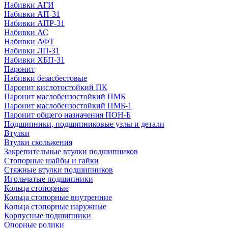
Набивки АГИ
Набивки АП-31
Набивки АПР-31
Набивки АС
Набивки АФТ
Набивки ЛП-31
Набивки ХБП-31
Паронит
Набивки безасбестовые
Паронит кислотостойкий ПК
Паронит маслобензостойкий ПМБ
Паронит маслобензостойкий ПМБ-1
Паронит общего назначения ПОН-Б
Подшипники, подшипниковые узлы и детали
Втулки
Втулки скольжения
Закрепительные втулки подшипников
Стопорные шайбы и гайки
Стяжные втулки подшипников
Игольчатые подшипники
Кольца стопорные
Кольца стопорные внутренние
Кольца стопорные наружные
Корпусные подшипники
Опорные ролики