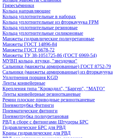
Грязесъёмники
Кольца направляющие
Кольца уплотнительные в наборах
Кольца уплотнительные из фторкаучука FPM
Кольца уплотнительные резиновые
Кольца уплотнительные силиконовые
Манжеты гидравлические полиуретановые
Манжеты ГОСТ 14896-84
Манжеты ГОСТ 6678-72
Манжеты ТУ 38-1051725-86 (ГОСТ 6969-54)
МУВП кольца, втулки, "звездочки"
Сальники (манжеты армированные) ГОСТ 8752-79
Сальники (манжеты армированные) из фторкаучука
Уплотнения поршня KGD
Ленты конвейерные
Крепления типа "Крокодил", "Баргер", "МАТО"
Ленты конвейерные резинотканевые
Ремни плоские приводные резинотканевые
Пневмотрубка Фитинги
Пневматические фитинги
Пневмотрубка полиуретановая
РВД в сборе с фитингами Штуцеры БРС
Гидравлические БРС для РВД
Краны гидравлические для РВД