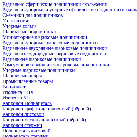
Радиально сферические подшипники скольжения
Радиально-упорные и упорные сферические подшипники скол
Съемники для подшипников
Уплотнения
Упорные кольца
Шариковые подшипники
Миниатюрные шариковые подшипники
Радиально-упорные шариковые подшипники
Радиальные двухрядные шариковые подшипники
Радиальные однорядные шариковые подшипники
Радиальные шариковые подшипники
Самоустанавливающиеся шариковые подшипники
Упорные шариковые подшипники
Шариковые опоры
Промышленные товары
Винипласт
Изолента ПВХ
Изолента ХБ
Капролон Полиацеталь
Капролон графитонаполненный (чёрный)
Капролон листовой
Капролон маслонаполненный (чёрный)
Капролон стержни
Полиацеталь листовой
Полиацеталь стержни