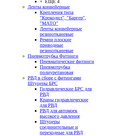
+ ЕЩЕ 4
Ленты конвейерные
Крепления типа
"Крокодил", "Баргер",
"МАТО"
Ленты конвейерные
резинотканевые
Ремни плоские
приводные
резинотканевые
Пневмотрубка Фитинги
Пневматические фитинги
Пневмотрубка
полиуретановая
РВД в сборе с фитингами
Штуцеры БРС
Гидравлические БРС для
РВД
Краны гидравлические
для РВД
РВД для автомоек
высокого давления
Штуцеры
соединительные и
переходные для РВД