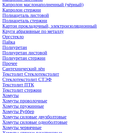
Капролон маслонаполненный (чёрный)
Капролон стержни
Полиацеталь листовой
Полиацеталь стержни
Картон прокладочный, электроизоляционный
Круги абразивные по металлу
Оргстекло
Пайка
Полиуретан
Полиуретан листовой
Полиуретан стержни
Прочее
Сантехнический лён
Текстолит Стеклотекстолит
Стеклотекстолит СТЭФ
Текстолит ПТК
Текстолит стержни
Хомуты
Хомуты проволочные
Хомуты пружинные
Хомуты Руббер
Хомуты силовые двухболтовые
Хомуты силовые одноболтовые
Хомуты червячные
Хомуты-стяжки пластиковые