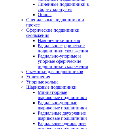
Линейные подшипники в
сборе с корпусом
Опоры
Специальные подшипники и
прочее
Сферические подшипники
скольжения
Наконечники штоков
Радиально сферические
подшипники скольжения
Радиально-упорные и
упорные сферические
подшипники скольжения
Съемники для подшипников
Уплотнения
Упорные кольца
Шариковые подшипники
Миниатюрные
шариковые подшипники
Радиально-упорные
шариковые подшипники
Радиальные двухрядные
шариковые подшипники
Радиальные однорядные
шариковые подшипники