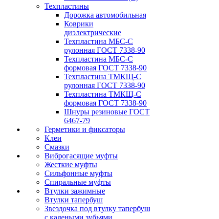
Техпластины
Дорожка автомобильная
Коврики
диэлектрические
Техпластина МБС-С
рулонная ГОСТ 7338-90
Техпластина МБС-С
формовая ГОСТ 7338-90
Техпластина ТМКЩ-С
рулонная ГОСТ 7338-90
Техпластина ТМКЩ-С
формовая ГОСТ 7338-90
Шнуры резиновые ГОСТ
6467-79
Герметики и фиксаторы
Клеи
Смазки
Виброгасящие муфты
Жесткие муфты
Сильфонные муфты
Спиральные муфты
Втулки зажимные
Втулки тапербуш
Звездочка под втулку тапербуш
c калеными зубьями