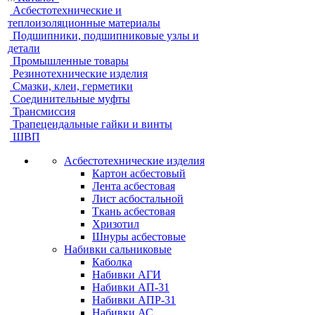
Асбестотехнические и
теплоизоляционные материалы
Подшипники, подшипниковые узлы и
детали
Промышленные товары
Резинотехнические изделия
Смазки, клеи, герметики
Соединительные муфты
Трансмиссия
Трапецеидальные гайки и винты
ШВП
Асбестотехнические изделия
Картон асбестовый
Лента асбестовая
Лист асбостальной
Ткань асбестовая
Хризотил
Шнуры асбестовые
Набивки сальниковые
Каболка
Набивки АГИ
Набивки АП-31
Набивки АПР-31
Набивки АС