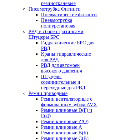
резинотканевые
Пневмотрубка Фитинги
Пневматические фитинги
Пневмотрубка
полиуретановая
РВД в сборе с фитингами
Штуцеры БРС
Гидравлические БРС для
РВД
Краны гидравлические
для РВД
РВД для автомоек
высокого давления
Штуцеры
соединительные и
переходные для РВД
Ремни приводные
Ремни вентиляторные с
формованным зубом AVX
Ремни клиновые D(Г) и
Е(Д)
Ремни клиновые Z(О)
Ремни клиновые А
Ремни клиновые В(Б)
Ремни клиновые С(В)