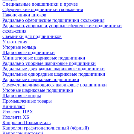
Специальные подшипники и прочее
Сферические подшипники скольжения
Наконечники штоков
Радиально сферические подшипники скольжения
Радиально-упорные и упорные сферические подшипники
скольжения
Съемники для подшипников
Уплотнения
Упорные кольца
Шариковые подшипники
Миниатюрные шариковые подшипники
Радиально-упорные шариковые подшипники
Радиальные двухрядные шариковые подшипники
Радиальные однорядные шариковые подшипники
Радиальные шариковые подшипники
Самоустанавливающиеся шариковые подшипники
Упорные шариковые подшипники
Шариковые опоры
Промышленные товары
Винипласт
Изолента ПВХ
Изолента ХБ
Капролон Полиацеталь
Капролон графитонаполненный (чёрный)
Капролон листовой