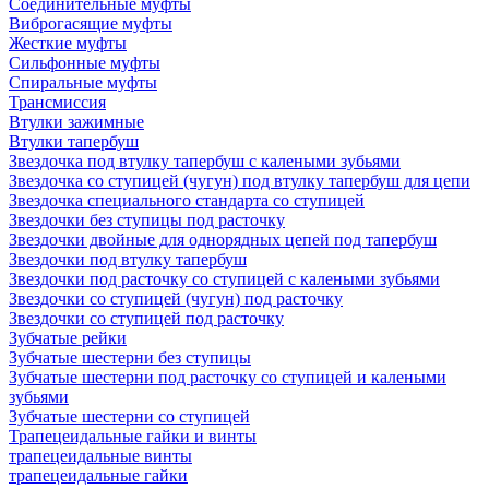
Соединительные муфты
Виброгасящие муфты
Жесткие муфты
Сильфонные муфты
Спиральные муфты
Трансмиссия
Втулки зажимные
Втулки тапербуш
Звездочка под втулку тапербуш c калеными зубьями
Звездочка со ступицей (чугун) под втулку тапербуш для цепи
Звездочка специального стандарта со ступицей
Звездочки без ступицы под расточку
Звездочки двойные для однорядных цепей под тапербуш
Звездочки под втулку тапербуш
Звездочки под расточку со ступицей с калеными зубьями
Звездочки со ступицей (чугун) под расточку
Звездочки со ступицей под расточку
Зубчатые рейки
Зубчатые шестерни без ступицы
Зубчатые шестерни под расточку со ступицей и калеными
зубьями
Зубчатые шестерни со ступицей
Трапецеидальные гайки и винты
трапецеидальные винты
трапецеидальные гайки