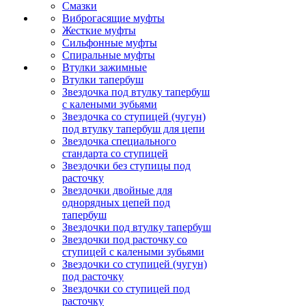
Смазки
Виброгасящие муфты
Жесткие муфты
Сильфонные муфты
Спиральные муфты
Втулки зажимные
Втулки тапербуш
Звездочка под втулку тапербуш
c калеными зубьями
Звездочка со ступицей (чугун)
под втулку тапербуш для цепи
Звездочка специального
стандарта со ступицей
Звездочки без ступицы под
расточку
Звездочки двойные для
однорядных цепей под
тапербуш
Звездочки под втулку тапербуш
Звездочки под расточку со
ступицей с калеными зубьями
Звездочки со ступицей (чугун)
под расточку
Звездочки со ступицей под
расточку