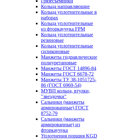
Грязесъёмники
Кольца направляющие
Кольца уплотнительные в
наборах
Кольца уплотнительные
из фторкаучука FPM
Кольца уплотнительные
резиновые
Кольца уплотнительные
силиконовые
Манжеты гидравлические
полиуретановые
Манжеты ГОСТ 14896-84
Манжеты ГОСТ 6678-72
Манжеты ТУ 38-1051725-
86 (ГОСТ 6969-54)
МУВП кольца, втулки,
"звездочки"
Сальники (манжеты
армированные) ГОСТ
8752-79
Сальники (манжеты
армированные) из
фторкаучука
Уплотнения поршня KGD