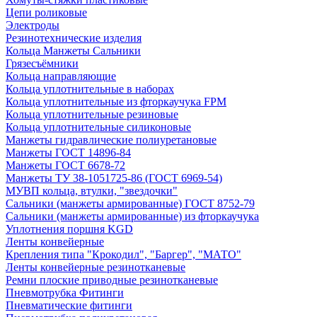
Цепи роликовые
Электроды
Резинотехнические изделия
Кольца Манжеты Сальники
Грязесъёмники
Кольца направляющие
Кольца уплотнительные в наборах
Кольца уплотнительные из фторкаучука FPM
Кольца уплотнительные резиновые
Кольца уплотнительные силиконовые
Манжеты гидравлические полиуретановые
Манжеты ГОСТ 14896-84
Манжеты ГОСТ 6678-72
Манжеты ТУ 38-1051725-86 (ГОСТ 6969-54)
МУВП кольца, втулки, "звездочки"
Сальники (манжеты армированные) ГОСТ 8752-79
Сальники (манжеты армированные) из фторкаучука
Уплотнения поршня KGD
Ленты конвейерные
Крепления типа "Крокодил", "Баргер", "МАТО"
Ленты конвейерные резинотканевые
Ремни плоские приводные резинотканевые
Пневмотрубка Фитинги
Пневматические фитинги