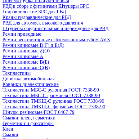
Пневмотрубка полиуретановая
РВД в сборе с фитингами Штуцеры БРС
Гидравлические БРС для РВД
Краны гидравлические для РВД
РВД для автомоек высокого давления
Штуцеры соединительные и переходные для РВД
Ремни приводные
Ремни вентиляторные с формованным зубом AVX
Ремни клиновые D(Г) и Е(Д)
Ремни клиновые Z(О)
Ремни клиновые А
Ремни клиновые В(Б)
Ремни клиновые С(В)
Техпластины
Дорожка автомобильная
Коврики диэлектрические
Техпластина МБС-С рулонная ГОСТ 7338-90
Техпластина МБС-С формовая ГОСТ 7338-90
Техпластина ТМКЩ-С рулонная ГОСТ 7338-90
Техпластина ТМКЩ-С формовая ГОСТ 7338-90
Шнуры резиновые ГОСТ 6467-79
Смазки, клеи, герметики
Герметики и фиксаторы
Клеи
Смазки