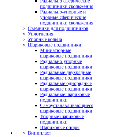
Радиально сферические
подшипники скольжения
Радиально-упорные и
упорные сферические
подшипники скольжения
Съемники для подшипников
Уплотнения
Упорные кольца
Шариковые подшипники
Миниатюрные
шариковые подшипники
Радиально-упорные
шариковые подшипники
Радиальные двухрядные
шариковые подшипники
Радиальные однорядные
шариковые подшипники
Радиальные шариковые
подшипники
Самоустанавливающиеся
шариковые подшипники
Упорные шариковые
подшипники
Шариковые опоры
Винипласт