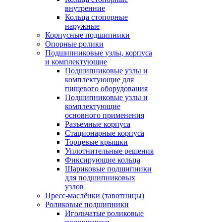
внутренние
Кольца стопорные
наружные
Корпусные подшипники
Опорные ролики
Подшипниковые узлы, корпуса
и комплектующие
Подшипниковые узлы и
комплектующие для
пищевого оборудования
Подшипниковые узлы и
комплектующие
основного применения
Разъемные корпуса
Стационарные корпуса
Торцевые крышки
Уплотнительные решения
Фиксирующие кольца
Шариковые подшипники
для подшипниковых
узлов
Пресс-маслёнки (тавотницы)
Роликовые подшипники
Игольчатые роликовые