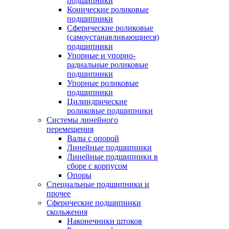
подшипники
Конические роликовые
подшипники
Сферические роликовые
(самоустанавливающиеся)
подшипники
Упорные и упорно-
радиальные роликовые
подшипники
Упорные роликовые
подшипники
Цилиндрические
роликовые подшипники
Системы линейного
перемещения
Валы с опорой
Линейные подшипники
Линейные подшипники в
сборе с корпусом
Опоры
Специальные подшипники и
прочее
Сферические подшипники
скольжения
Наконечники штоков