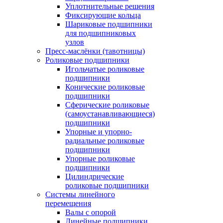
Уплотнительные решения
Фиксирующие кольца
Шариковые подшипники
для подшипниковых
узлов
Пресс-маслёнки (тавотницы)
Роликовые подшипники
Игольчатые роликовые
подшипники
Конические роликовые
подшипники
Сферические роликовые
(самоустанавливающиеся)
подшипники
Упорные и упорно-
радиальные роликовые
подшипники
Упорные роликовые
подшипники
Цилиндрические
роликовые подшипники
Системы линейного
перемещения
Валы с опорой
Линейные подшипники