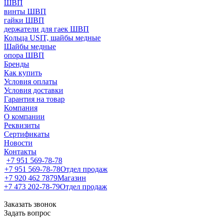
ШВП
винты ШВП
гайки ШВП
держатели для гаек ШВП
Кольца USIT, шайбы медные
Шайбы медные
опора ШВП
Бренды
Как купить
Условия оплаты
Условия доставки
Гарантия на товар
Компания
О компании
Реквизиты
Сертификаты
Новости
Контакты
+7 951 569-78-78
+7 951 569-78-78
Отдел продаж
+7 920 462 7879
Магазин
+7 473 202-78-79
Отдел продаж
Заказать звонок
Задать вопрос