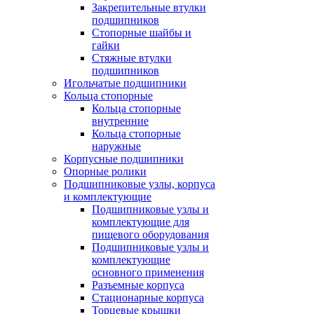
Закрепительные втулки
подшипников
Стопорные шайбы и
гайки
Стяжные втулки
подшипников
Игольчатые подшипники
Кольца стопорные
Кольца стопорные
внутренние
Кольца стопорные
наружные
Корпусные подшипники
Опорные ролики
Подшипниковые узлы, корпуса
и комплектующие
Подшипниковые узлы и
комплектующие для
пищевого оборудования
Подшипниковые узлы и
комплектующие
основного применения
Разъемные корпуса
Стационарные корпуса
Торцевые крышки