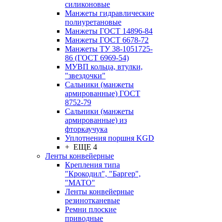
силиконовые
Манжеты гидравлические
полиуретановые
Манжеты ГОСТ 14896-84
Манжеты ГОСТ 6678-72
Манжеты ТУ 38-1051725-
86 (ГОСТ 6969-54)
МУВП кольца, втулки,
"звездочки"
Сальники (манжеты
армированные) ГОСТ
8752-79
Сальники (манжеты
армированные) из
фторкаучука
Уплотнения поршня KGD
+ ЕЩЕ 4
Ленты конвейерные
Крепления типа
"Крокодил", "Баргер",
"МАТО"
Ленты конвейерные
резинотканевые
Ремни плоские
приводные