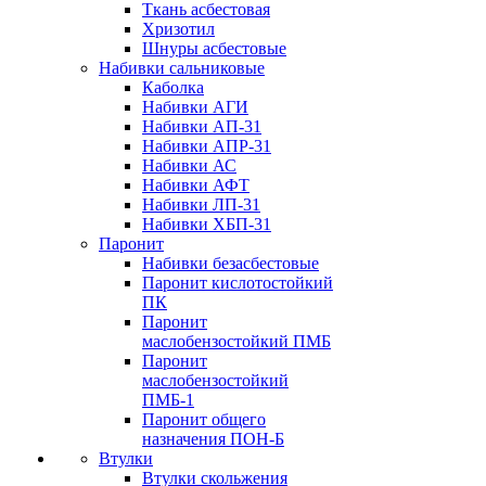
Ткань асбестовая
Хризотил
Шнуры асбестовые
Набивки сальниковые
Каболка
Набивки АГИ
Набивки АП-31
Набивки АПР-31
Набивки АС
Набивки АФТ
Набивки ЛП-31
Набивки ХБП-31
Паронит
Набивки безасбестовые
Паронит кислотостойкий
ПК
Паронит
маслобензостойкий ПМБ
Паронит
маслобензостойкий
ПМБ-1
Паронит общего
назначения ПОН-Б
Втулки
Втулки скольжения