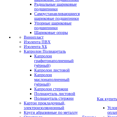
Радиальные шариковые
подшипники
Самоустанавливающиеся
шариковые подшипники
Упорные шариковые
подшипники
Шариковые опоры
Винипласт
Изолента ПВХ
Изолента ХБ
Капролон Полиацеталь
Капролон
графитонаполненный
(чёрный)
Капролон листовой
Капролон
маслонаполненный
(чёрный)
Капролон стержни
Полиацеталь листовой
Полиацеталь стержни
Как купит
Картон прокладочный,
электроизоляционный
Усло
Круги абразивные по металлу
опла