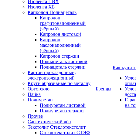
Изолента ПВХ
Изолента ХБ
Капролон Полиацеталь
Капролон
графитонаполненный
(чёрный)
Капролон листовой
Капролон
маслонаполненный
(чёрный)
Капролон стержни
Полиацеталь листовой
Полиацеталь стержни
Как купит
Картон прокладочный,
электроизоляционный
Усло
Круги абразивные по металлу
опла
Оргстекло
Бренды
Усло
Пайка
дост
Полиуретан
Гара
Полиуретан листовой
на то
Полиуретан стержни
Прочее
Сантехнический лён
Текстолит Стеклотекстолит
Стеклотекстолит СТЭФ