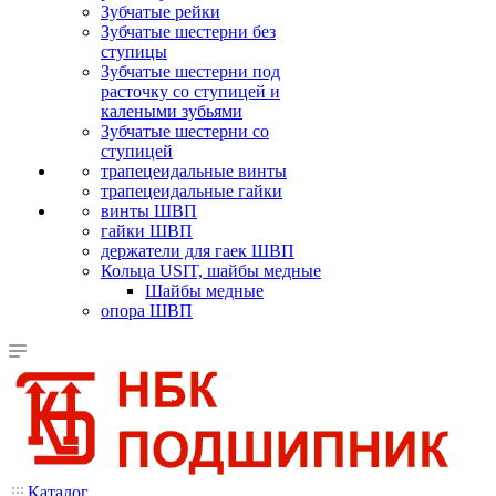
Зубчатые рейки
Зубчатые шестерни без
ступицы
Зубчатые шестерни под
расточку со ступицей и
калеными зубьями
Зубчатые шестерни со
ступицей
трапецеидальные винты
трапецеидальные гайки
винты ШВП
гайки ШВП
держатели для гаек ШВП
Кольца USIT, шайбы медные
Шайбы медные
опора ШВП
Каталог