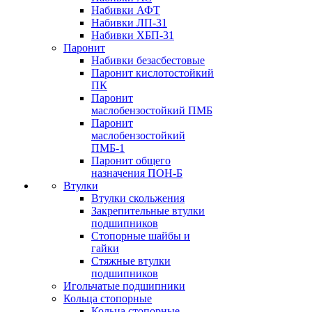
Набивки АФТ
Набивки ЛП-31
Набивки ХБП-31
Паронит
Набивки безасбестовые
Паронит кислотостойкий
ПК
Паронит
маслобензостойкий ПМБ
Паронит
маслобензостойкий
ПМБ-1
Паронит общего
назначения ПОН-Б
Втулки
Втулки скольжения
Закрепительные втулки
подшипников
Стопорные шайбы и
гайки
Стяжные втулки
подшипников
Игольчатые подшипники
Кольца стопорные
Кольца стопорные