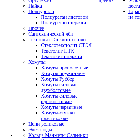
Оргстекло
Бренды
Усло
Пайка
дост
Полиуретан
Гара
Полиуретан листовой
на то
Полиуретан стержни
Прочее
Сантехнический лён
Текстолит Стеклотекстолит
Стеклотекстолит СТЭФ
Текстолит ПТК
Текстолит стержни
Хомуты
Хомуты проволочные
Хомуты пружинные
Хомуты Руббер
Хомуты силовые
двухболтовые
Хомуты силовые
одноболтовые
Хомуты червячные
Хомуты-стяжки
пластиковые
Цепи роликовые
Электроды
Кольца Манжеты Сальники