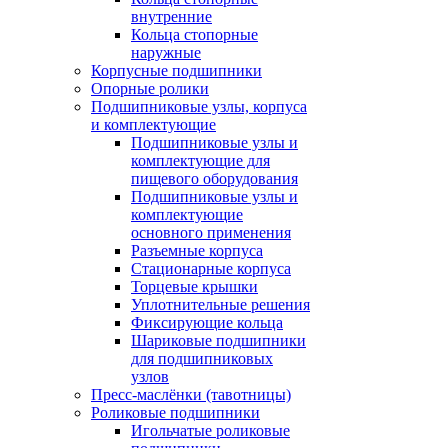
внутренние
Кольца стопорные
наружные
Корпусные подшипники
Опорные ролики
Подшипниковые узлы, корпуса
и комплектующие
Подшипниковые узлы и
комплектующие для
пищевого оборудования
Подшипниковые узлы и
комплектующие
основного применения
Разъемные корпуса
Стационарные корпуса
Торцевые крышки
Уплотнительные решения
Фиксирующие кольца
Шариковые подшипники
для подшипниковых
узлов
Пресс-маслёнки (тавотницы)
Роликовые подшипники
Игольчатые роликовые