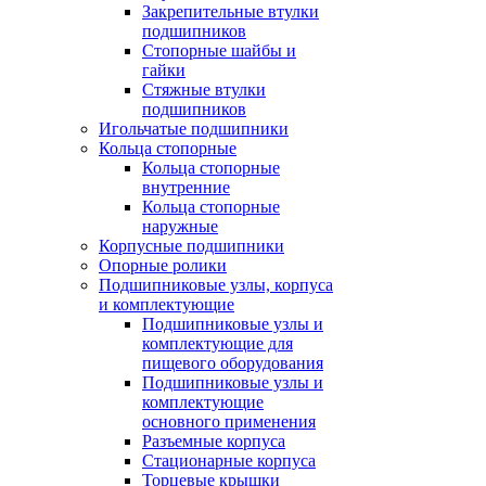
Закрепительные втулки
подшипников
Стопорные шайбы и
гайки
Стяжные втулки
подшипников
Игольчатые подшипники
Кольца стопорные
Кольца стопорные
внутренние
Кольца стопорные
наружные
Корпусные подшипники
Опорные ролики
Подшипниковые узлы, корпуса
и комплектующие
Подшипниковые узлы и
комплектующие для
пищевого оборудования
Подшипниковые узлы и
комплектующие
основного применения
Разъемные корпуса
Стационарные корпуса
Торцевые крышки