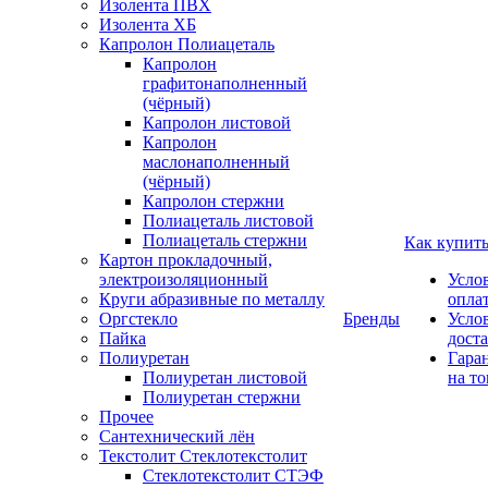
Изолента ПВХ
Изолента ХБ
Капролон Полиацеталь
Капролон
графитонаполненный
(чёрный)
Капролон листовой
Капролон
маслонаполненный
(чёрный)
Капролон стержни
Полиацеталь листовой
Полиацеталь стержни
Как купит
Картон прокладочный,
электроизоляционный
Усло
Круги абразивные по металлу
опла
Оргстекло
Бренды
Усло
Пайка
дост
Полиуретан
Гара
Полиуретан листовой
на то
Полиуретан стержни
Прочее
Сантехнический лён
Текстолит Стеклотекстолит
Стеклотекстолит СТЭФ