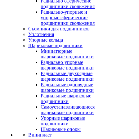
Радиально сферические
подшипники скольжения
Радиально-упорные и
упорные сферические
подшипники скольжения
Съемники для подшипников
Уплотнения
Упорные кольца
Шариковые подшипники
Миниатюрные
шариковые подшипники
Радиально-упорные
шариковые подшипники
Радиальные двухрядные
шариковые подшипники
Радиальные однорядные
шариковые подшипники
Радиальные шариковые
подшипники
Самоустанавливающиеся
шариковые подшипники
Упорные шариковые
подшипники
Шариковые опоры
Винипласт