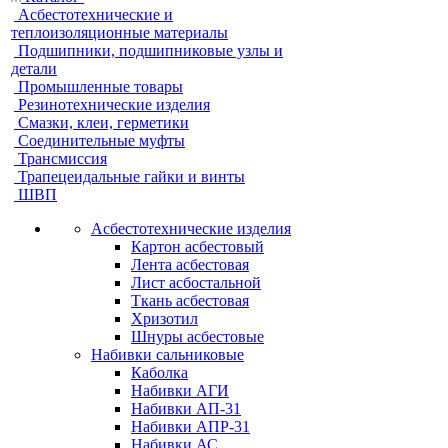
Асбестотехнические и
теплоизоляционные материалы
Подшипники, подшипниковые узлы и
детали
Промышленные товары
Резинотехнические изделия
Смазки, клеи, герметики
Соединительные муфты
Трансмиссия
Трапецеидальные гайки и винты
ШВП
Асбестотехнические изделия
Картон асбестовый
Лента асбестовая
Лист асбостальной
Ткань асбестовая
Хризотил
Шнуры асбестовые
Набивки сальниковые
Каболка
Набивки АГИ
Набивки АП-31
Набивки АПР-31
Набивки АС