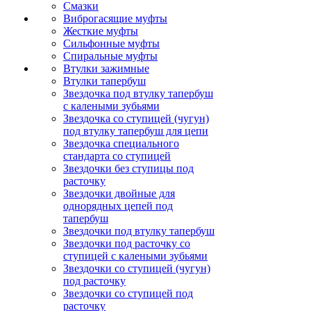
Смазки
Виброгасящие муфты
Жесткие муфты
Сильфонные муфты
Спиральные муфты
Втулки зажимные
Втулки тапербуш
Звездочка под втулку тапербуш
c калеными зубьями
Звездочка со ступицей (чугун)
под втулку тапербуш для цепи
Звездочка специального
стандарта со ступицей
Звездочки без ступицы под
расточку
Звездочки двойные для
однорядных цепей под
тапербуш
Звездочки под втулку тапербуш
Звездочки под расточку со
ступицей с калеными зубьями
Звездочки со ступицей (чугун)
под расточку
Звездочки со ступицей под
расточку