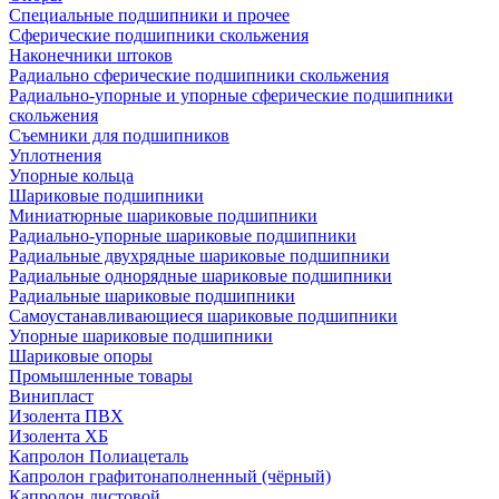
Специальные подшипники и прочее
Сферические подшипники скольжения
Наконечники штоков
Радиально сферические подшипники скольжения
Радиально-упорные и упорные сферические подшипники
скольжения
Съемники для подшипников
Уплотнения
Упорные кольца
Шариковые подшипники
Миниатюрные шариковые подшипники
Радиально-упорные шариковые подшипники
Радиальные двухрядные шариковые подшипники
Радиальные однорядные шариковые подшипники
Радиальные шариковые подшипники
Самоустанавливающиеся шариковые подшипники
Упорные шариковые подшипники
Шариковые опоры
Промышленные товары
Винипласт
Изолента ПВХ
Изолента ХБ
Капролон Полиацеталь
Капролон графитонаполненный (чёрный)
Капролон листовой