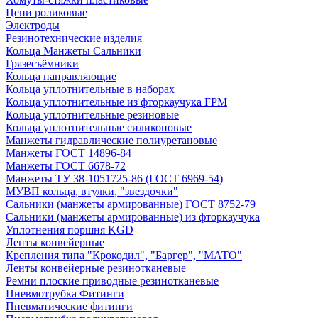
Цепи роликовые
Электроды
Резинотехнические изделия
Кольца Манжеты Сальники
Грязесъёмники
Кольца направляющие
Кольца уплотнительные в наборах
Кольца уплотнительные из фторкаучука FPM
Кольца уплотнительные резиновые
Кольца уплотнительные силиконовые
Манжеты гидравлические полиуретановые
Манжеты ГОСТ 14896-84
Манжеты ГОСТ 6678-72
Манжеты ТУ 38-1051725-86 (ГОСТ 6969-54)
МУВП кольца, втулки, "звездочки"
Сальники (манжеты армированные) ГОСТ 8752-79
Сальники (манжеты армированные) из фторкаучука
Уплотнения поршня KGD
Ленты конвейерные
Крепления типа "Крокодил", "Баргер", "МАТО"
Ленты конвейерные резинотканевые
Ремни плоские приводные резинотканевые
Пневмотрубка Фитинги
Пневматические фитинги