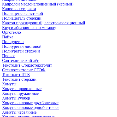
Капролон маслонаполненный (чёрный)
Капролон стержни
Полиацеталь листовой
Полиацеталь стержни
Картон прокладочный, электроизоляционный
Круги абразивные по металлу
Оргстекло
Пайка
Полиуретан
Полиуретан листовой
Полиуретан стержни
Прочее
Сантехнический лён
Текстолит Стеклотекстолит
Стеклотекстолит СТЭФ
Текстолит ПТК
Текстолит стержни
Хомуты
Хомуты проволочные
Хомуты пружинные
Хомуты Руббер
Хомуты силовые двухболтовые
Хомуты силовые одноболтовые
Хомуты червячные
Хомуты-стяжки пластиковые