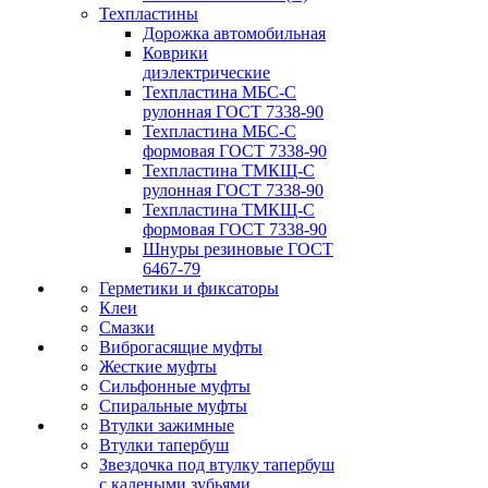
Техпластины
Дорожка автомобильная
Коврики
диэлектрические
Техпластина МБС-С
рулонная ГОСТ 7338-90
Техпластина МБС-С
формовая ГОСТ 7338-90
Техпластина ТМКЩ-С
рулонная ГОСТ 7338-90
Техпластина ТМКЩ-С
формовая ГОСТ 7338-90
Шнуры резиновые ГОСТ
6467-79
Герметики и фиксаторы
Клеи
Смазки
Виброгасящие муфты
Жесткие муфты
Сильфонные муфты
Спиральные муфты
Втулки зажимные
Втулки тапербуш
Звездочка под втулку тапербуш
c калеными зубьями