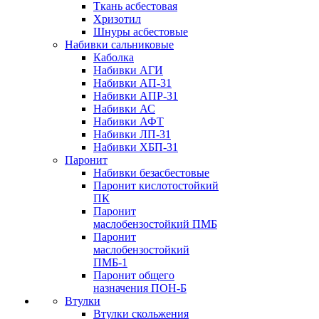
Ткань асбестовая
Хризотил
Шнуры асбестовые
Набивки сальниковые
Каболка
Набивки АГИ
Набивки АП-31
Набивки АПР-31
Набивки АС
Набивки АФТ
Набивки ЛП-31
Набивки ХБП-31
Паронит
Набивки безасбестовые
Паронит кислотостойкий
ПК
Паронит
маслобензостойкий ПМБ
Паронит
маслобензостойкий
ПМБ-1
Паронит общего
назначения ПОН-Б
Втулки
Втулки скольжения