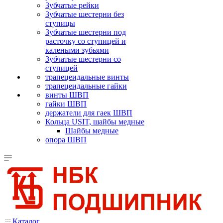
Зубчатые рейки
Зубчатые шестерни без
ступицы
Зубчатые шестерни под
расточку со ступицей и
калеными зубьями
Зубчатые шестерни со
ступицей
трапецеидальные винты
трапецеидальные гайки
винты ШВП
гайки ШВП
держатели для гаек ШВП
Кольца USIT, шайбы медные
Шайбы медные
опора ШВП
Каталог