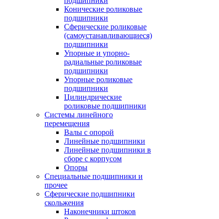
подшипники
Конические роликовые
подшипники
Сферические роликовые
(самоустанавливающиеся)
подшипники
Упорные и упорно-
радиальные роликовые
подшипники
Упорные роликовые
подшипники
Цилиндрические
роликовые подшипники
Системы линейного
перемещения
Валы с опорой
Линейные подшипники
Линейные подшипники в
сборе с корпусом
Опоры
Специальные подшипники и
прочее
Сферические подшипники
скольжения
Наконечники штоков