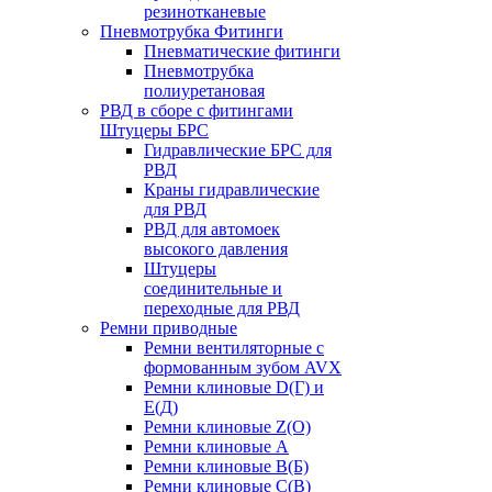
резинотканевые
Пневмотрубка Фитинги
Пневматические фитинги
Пневмотрубка
полиуретановая
РВД в сборе с фитингами
Штуцеры БРС
Гидравлические БРС для
РВД
Краны гидравлические
для РВД
РВД для автомоек
высокого давления
Штуцеры
соединительные и
переходные для РВД
Ремни приводные
Ремни вентиляторные с
формованным зубом AVX
Ремни клиновые D(Г) и
Е(Д)
Ремни клиновые Z(О)
Ремни клиновые А
Ремни клиновые В(Б)
Ремни клиновые С(В)