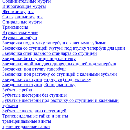
Соединительные муфты
Виброгасящие муфты
Жесткие муфты
Сильфонные муфты
Спиральные муфты
Трансмиссия
Втулки зажимные
Втулки тапербуш
Звездочка под втулку тапербуш c калеными зубьями
Звездочка со ступицей (чугун) под втулку тапербуш для цепи
Звездочка специального стандарта со ступицей
Звездочки без ступицы под расточку
Звездочки двойные для однорядных цепей под тапербуш
Звездочки под втулку тапербуш
Звездочки под расточку со ступицей с калеными зубьями
Звездочки со ступицей (чугун) под расточку
Звездочки со ступицей под расточку
Зубчатые рейки
Зубчатые шестерни без ступицы
Зубчатые шестерни под расточку со ступицей и калеными
зубьями
Зубчатые шестерни со ступицей
Трапецеидальные гайки и винты
трапецеидальные винты
трапецеидальные гайки