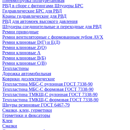
Пневмотрубка полиуретановая
РВД в сборе с фитингами Штуцеры БРС
Гидравлические БРС для РВД
Краны гидравлические для РВД
РВД для автомоек высокого давления
Штуцеры соединительные и переходные для РВД
Ремни приводные
Ремни вентиляторные с формованным зубом AVX
Ремни клиновые D(Г) и Е(Д)
Ремни клиновые Z(О)
Ремни клиновые А
Ремни клиновые В(Б)
Ремни клиновые С(В)
Техпластины
Дорожка автомобильная
Коврики диэлектрические
Техпластина МБС-С рулонная ГОСТ 7338-90
Техпластина МБС-С формовая ГОСТ 7338-90
Техпластина ТМКЩ-С рулонная ГОСТ 7338-90
Техпластина ТМКЩ-С формовая ГОСТ 7338-90
Шнуры резиновые ГОСТ 6467-79
Смазки, клеи, герметики
Герметики и фиксаторы
Клеи
Смазки