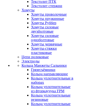
Текстолит ПТК
Текстолит стержни
Хомуты
Хомуты проволочные
Хомуты пружинные
Хомуты Руббер
Хомуты силовые
двухболтовые
Хомуты силовые
одноболтовые
Хомуты червячные
Хомуты-стяжки
пластиковые
Цепи роликовые
Электроды
Кольца Манжеты Сальники
Грязесъёмники
Кольца направляющие
Кольца уплотнительные в
наборах
Кольца уплотнительные
из фторкаучука FPM
Кольца уплотнительные
резиновые
Кольца уплотнительные