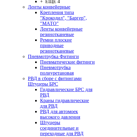
+ ЕЩЕ 4
Ленты конвейерные
Крепления типа
"Крокодил", "Баргер",
"МАТО"
Ленты конвейерные
резинотканевые
Ремни плоские
приводные
резинотканевые
Пневмотрубка Фитинги
Пневматические фитинги
Пневмотрубка
полиуретановая
РВД в сборе с фитингами
Штуцеры БРС
Гидравлические БРС для
РВД
Краны гидравлические
для РВД
РВД для автомоек
высокого давления
Штуцеры
соединительные и
переходные для РВД