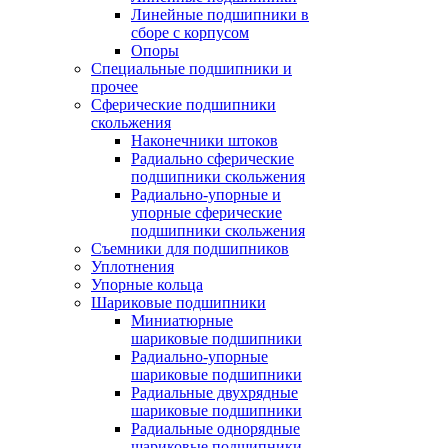
Линейные подшипники в
сборе с корпусом
Опоры
Специальные подшипники и
прочее
Сферические подшипники
скольжения
Наконечники штоков
Радиально сферические
подшипники скольжения
Радиально-упорные и
упорные сферические
подшипники скольжения
Съемники для подшипников
Уплотнения
Упорные кольца
Шариковые подшипники
Миниатюрные
шариковые подшипники
Радиально-упорные
шариковые подшипники
Радиальные двухрядные
шариковые подшипники
Радиальные однорядные
шариковые подшипники