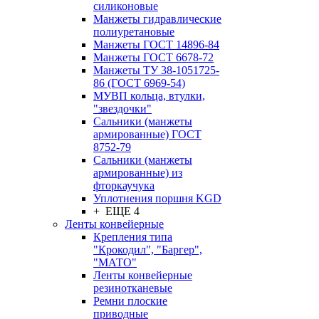
силиконовые
Манжеты гидравлические
полиуретановые
Манжеты ГОСТ 14896-84
Манжеты ГОСТ 6678-72
Манжеты ТУ 38-1051725-
86 (ГОСТ 6969-54)
МУВП кольца, втулки,
"звездочки"
Сальники (манжеты
армированные) ГОСТ
8752-79
Сальники (манжеты
армированные) из
фторкаучука
Уплотнения поршня KGD
+ ЕЩЕ 4
Ленты конвейерные
Крепления типа
"Крокодил", "Баргер",
"МАТО"
Ленты конвейерные
резинотканевые
Ремни плоские
приводные