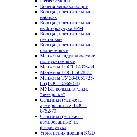
Грязесъёмники
Кольца направляющие
Кольца уплотнительные в
наборах
Кольца уплотнительные
из фторкаучука FPM
Кольца уплотнительные
резиновые
Кольца уплотнительные
силиконовые
Манжеты гидравлические
полиуретановые
Манжеты ГОСТ 14896-84
Манжеты ГОСТ 6678-72
Манжеты ТУ 38-1051725-
86 (ГОСТ 6969-54)
МУВП кольца, втулки,
"звездочки"
Сальники (манжеты
армированные) ГОСТ
8752-79
Сальники (манжеты
армированные) из
фторкаучука
Уплотнения поршня KGD