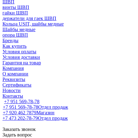
ШВП
винты ШВП
гайки ШВП
держатели для гаек ШВП
Кольца USIT, шайбы медные
Шайбы медные
опора ШВП
Бренды
Как купить
Условия оплаты
Условия доставки
Гарантия на товар
Компания
О компании
Реквизиты
Сертификаты
Новости
Контакты
+7 951 569-78-78
+7 951 569-78-78
Отдел продаж
+7 920 462 7879
Магазин
+7 473 202-78-79
Отдел продаж
Заказать звонок
Задать вопрос