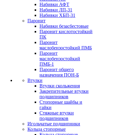
Набивки АФТ
Набивки ЛП-31
Набивки ХБП-31
Паронит
Набивки безасбестовые
Паронит кислотостойкий
ПК
Паронит
маслобензостойкий ПМБ
Паронит
маслобензостойкий
ПМБ-1
Паронит общего
назначения ПОН-Б
Втулки
Втулки скольжения
Закрепительные втулки
подшипников
Стопорные шайбы и
гайки
Стяжные втулки
подшипников
Игольчатые подшипники
Кольца стопорные
Кольца стопорные