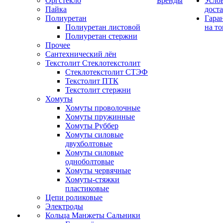
Оргстекло
Бренды
Усло
Пайка
дост
Полиуретан
Гара
Полиуретан листовой
на то
Полиуретан стержни
Прочее
Сантехнический лён
Текстолит Стеклотекстолит
Стеклотекстолит СТЭФ
Текстолит ПТК
Текстолит стержни
Хомуты
Хомуты проволочные
Хомуты пружинные
Хомуты Руббер
Хомуты силовые
двухболтовые
Хомуты силовые
одноболтовые
Хомуты червячные
Хомуты-стяжки
пластиковые
Цепи роликовые
Электроды
Кольца Манжеты Сальники