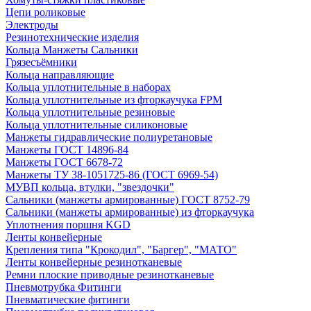
Цепи роликовые
Электроды
Резинотехнические изделия
Кольца Манжеты Сальники
Грязесъёмники
Кольца направляющие
Кольца уплотнительные в наборах
Кольца уплотнительные из фторкаучука FPM
Кольца уплотнительные резиновые
Кольца уплотнительные силиконовые
Манжеты гидравлические полиуретановые
Манжеты ГОСТ 14896-84
Манжеты ГОСТ 6678-72
Манжеты ТУ 38-1051725-86 (ГОСТ 6969-54)
МУВП кольца, втулки, "звездочки"
Сальники (манжеты армированные) ГОСТ 8752-79
Сальники (манжеты армированные) из фторкаучука
Уплотнения поршня KGD
Ленты конвейерные
Крепления типа "Крокодил", "Баргер", "МАТО"
Ленты конвейерные резинотканевые
Ремни плоские приводные резинотканевые
Пневмотрубка Фитинги
Пневматические фитинги