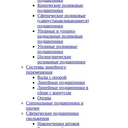
подшипники
Конические роликовые
подшипники
Сферические роликовые
(самоустанавливающиеся)
подшипники
Упорные и упорно-
радиальные роликовые
подшипники
Упорные роликовые
подшипники
Цилиндрические
роликовые подшипники
Системы линейного
перемещения
Валы с опорой
Линейные подшипники
Линейные подшипники в
сборе с корпусом
Опоры
Специальные подшипники и
прочее
Сферические подшипники
скольжения
Наконечники штоков