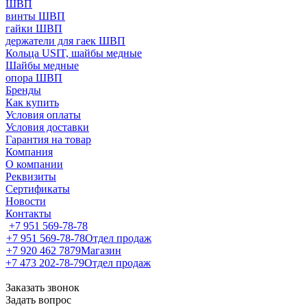
ШВП
винты ШВП
гайки ШВП
держатели для гаек ШВП
Кольца USIT, шайбы медные
Шайбы медные
опора ШВП
Бренды
Как купить
Условия оплаты
Условия доставки
Гарантия на товар
Компания
О компании
Реквизиты
Сертификаты
Новости
Контакты
+7 951 569-78-78
+7 951 569-78-78
Отдел продаж
+7 920 462 7879
Магазин
+7 473 202-78-79
Отдел продаж
Заказать звонок
Задать вопрос