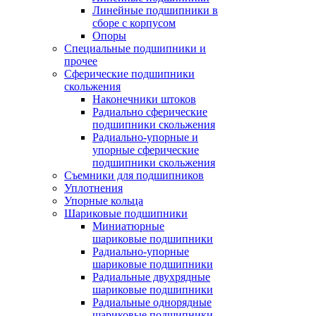
Линейные подшипники в
сборе с корпусом
Опоры
Специальные подшипники и
прочее
Сферические подшипники
скольжения
Наконечники штоков
Радиально сферические
подшипники скольжения
Радиально-упорные и
упорные сферические
подшипники скольжения
Съемники для подшипников
Уплотнения
Упорные кольца
Шариковые подшипники
Миниатюрные
шариковые подшипники
Радиально-упорные
шариковые подшипники
Радиальные двухрядные
шариковые подшипники
Радиальные однорядные
шариковые подшипники