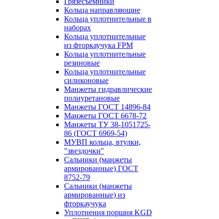
Грязесъёмники
Кольца направляющие
Кольца уплотнительные в
наборах
Кольца уплотнительные
из фторкаучука FPM
Кольца уплотнительные
резиновые
Кольца уплотнительные
силиконовые
Манжеты гидравлические
полиуретановые
Манжеты ГОСТ 14896-84
Манжеты ГОСТ 6678-72
Манжеты ТУ 38-1051725-
86 (ГОСТ 6969-54)
МУВП кольца, втулки,
"звездочки"
Сальники (манжеты
армированные) ГОСТ
8752-79
Сальники (манжеты
армированные) из
фторкаучука
Уплотнения поршня KGD