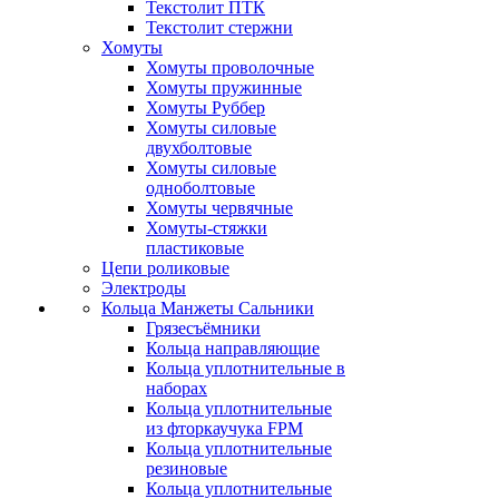
Текстолит ПТК
Текстолит стержни
Хомуты
Хомуты проволочные
Хомуты пружинные
Хомуты Руббер
Хомуты силовые
двухболтовые
Хомуты силовые
одноболтовые
Хомуты червячные
Хомуты-стяжки
пластиковые
Цепи роликовые
Электроды
Кольца Манжеты Сальники
Грязесъёмники
Кольца направляющие
Кольца уплотнительные в
наборах
Кольца уплотнительные
из фторкаучука FPM
Кольца уплотнительные
резиновые
Кольца уплотнительные