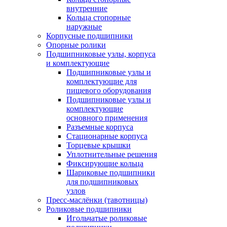
внутренние
Кольца стопорные
наружные
Корпусные подшипники
Опорные ролики
Подшипниковые узлы, корпуса
и комплектующие
Подшипниковые узлы и
комплектующие для
пищевого оборудования
Подшипниковые узлы и
комплектующие
основного применения
Разъемные корпуса
Стационарные корпуса
Торцевые крышки
Уплотнительные решения
Фиксирующие кольца
Шариковые подшипники
для подшипниковых
узлов
Пресс-маслёнки (тавотницы)
Роликовые подшипники
Игольчатые роликовые