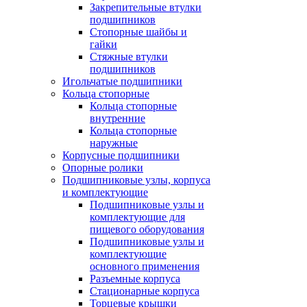
Закрепительные втулки
подшипников
Стопорные шайбы и
гайки
Стяжные втулки
подшипников
Игольчатые подшипники
Кольца стопорные
Кольца стопорные
внутренние
Кольца стопорные
наружные
Корпусные подшипники
Опорные ролики
Подшипниковые узлы, корпуса
и комплектующие
Подшипниковые узлы и
комплектующие для
пищевого оборудования
Подшипниковые узлы и
комплектующие
основного применения
Разъемные корпуса
Стационарные корпуса
Торцевые крышки