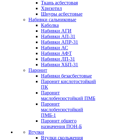
Ткань асбестовая
Хризотил
Шнуры асбестовые
Набивки сальниковые
Каболка
Набивки АГИ
Набивки АП-31
Набивки АПР-31
Набивки АС
Набивки АФТ
Набивки ЛП-31
Набивки ХБП-31
Паронит
Набивки безасбестовые
Паронит кислотостойкий
ПК
Паронит
маслобензостойкий ПМБ
Паронит
маслобензостойкий
ПМБ-1
Паронит общего
назначения ПОН-Б
Втулки
Втулки скольжения