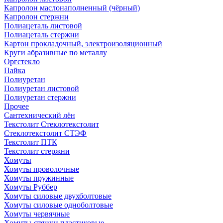
Капролон маслонаполненный (чёрный)
Капролон стержни
Полиацеталь листовой
Полиацеталь стержни
Картон прокладочный, электроизоляционный
Круги абразивные по металлу
Оргстекло
Пайка
Полиуретан
Полиуретан листовой
Полиуретан стержни
Прочее
Сантехнический лён
Текстолит Стеклотекстолит
Стеклотекстолит СТЭФ
Текстолит ПТК
Текстолит стержни
Хомуты
Хомуты проволочные
Хомуты пружинные
Хомуты Руббер
Хомуты силовые двухболтовые
Хомуты силовые одноболтовые
Хомуты червячные
Хомуты-стяжки пластиковые