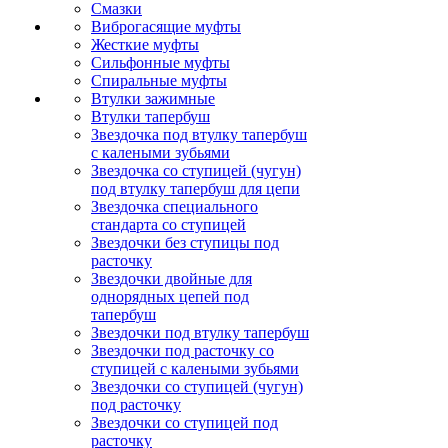
Смазки
Виброгасящие муфты
Жесткие муфты
Сильфонные муфты
Спиральные муфты
Втулки зажимные
Втулки тапербуш
Звездочка под втулку тапербуш
c калеными зубьями
Звездочка со ступицей (чугун)
под втулку тапербуш для цепи
Звездочка специального
стандарта со ступицей
Звездочки без ступицы под
расточку
Звездочки двойные для
однорядных цепей под
тапербуш
Звездочки под втулку тапербуш
Звездочки под расточку со
ступицей с калеными зубьями
Звездочки со ступицей (чугун)
под расточку
Звездочки со ступицей под
расточку