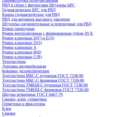
Пневмотрубка полиуретановая
РВД в сборе с фитингами Штуцеры БРС
Гидравлические БРС для РВД
Краны гидравлические для РВД
РВД для автомоек высокого давления
Штуцеры соединительные и переходные для РВД
Ремни приводные
Ремни вентиляторные с формованным зубом AVX
Ремни клиновые D(Г) и Е(Д)
Ремни клиновые Z(О)
Ремни клиновые А
Ремни клиновые В(Б)
Ремни клиновые С(В)
Техпластины
Дорожка автомобильная
Коврики диэлектрические
Техпластина МБС-С рулонная ГОСТ 7338-90
Техпластина МБС-С формовая ГОСТ 7338-90
Техпластина ТМКЩ-С рулонная ГОСТ 7338-90
Техпластина ТМКЩ-С формовая ГОСТ 7338-90
Шнуры резиновые ГОСТ 6467-79
Смазки, клеи, герметики
Герметики и фиксаторы
Клеи
Смазки