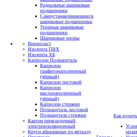
Радиальные шариковые
подшипники
Самоустанавливающиеся
шариковые подшипники
Упорные шариковые
подшипники
Шариковые опоры
Винипласт
Изолента ПВХ
Изолента ХБ
Капролон Полиацеталь
Капролон
графитонаполненный
(чёрный)
Капролон листовой
Капролон
маслонаполненный
(чёрный)
Капролон стержни
Полиацеталь листовой
Полиацеталь стержни
Как купит
Картон прокладочный,
электроизоляционный
Усло
Круги абразивные по металлу
опла