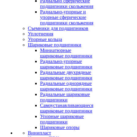
Радиально сферические
подшипники скольжения
Радиально-упорные и
упорные сферические
подшипники скольжения
Съемники для подшипников
Уплотнения
Упорные кольца
Шариковые подшипники
Миниатюрные
шариковые подшипники
Радиально-упорные
шариковые подшипники
Радиальные двухрядные
шариковые подшипники
Радиальные однорядные
шариковые подшипники
Радиальные шариковые
подшипники
Самоустанавливающиеся
шариковые подшипники
Упорные шариковые
подшипники
Шариковые опоры
Винипласт