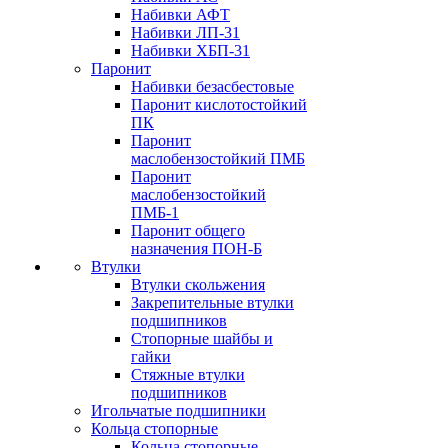
Набивки АФТ
Набивки ЛП-31
Набивки ХБП-31
Паронит
Набивки безасбестовые
Паронит кислотостойкий
ПК
Паронит
маслобензостойкий ПМБ
Паронит
маслобензостойкий
ПМБ-1
Паронит общего
назначения ПОН-Б
Втулки
Втулки скольжения
Закрепительные втулки
подшипников
Стопорные шайбы и
гайки
Стяжные втулки
подшипников
Игольчатые подшипники
Кольца стопорные
Кольца стопорные