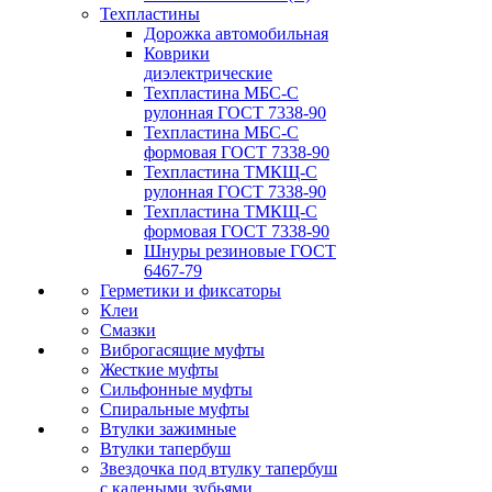
Техпластины
Дорожка автомобильная
Коврики
диэлектрические
Техпластина МБС-С
рулонная ГОСТ 7338-90
Техпластина МБС-С
формовая ГОСТ 7338-90
Техпластина ТМКЩ-С
рулонная ГОСТ 7338-90
Техпластина ТМКЩ-С
формовая ГОСТ 7338-90
Шнуры резиновые ГОСТ
6467-79
Герметики и фиксаторы
Клеи
Смазки
Виброгасящие муфты
Жесткие муфты
Сильфонные муфты
Спиральные муфты
Втулки зажимные
Втулки тапербуш
Звездочка под втулку тапербуш
c калеными зубьями