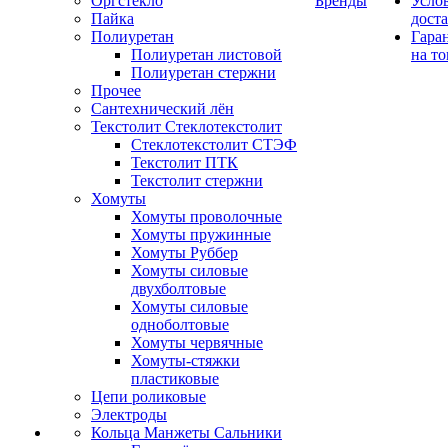
Оргстекло
Бренды
Усло
Пайка
дост
Полиуретан
Гара
Полиуретан листовой
на то
Полиуретан стержни
Прочее
Сантехнический лён
Текстолит Стеклотекстолит
Стеклотекстолит СТЭФ
Текстолит ПТК
Текстолит стержни
Хомуты
Хомуты проволочные
Хомуты пружинные
Хомуты Руббер
Хомуты силовые
двухболтовые
Хомуты силовые
одноболтовые
Хомуты червячные
Хомуты-стяжки
пластиковые
Цепи роликовые
Электроды
Кольца Манжеты Сальники