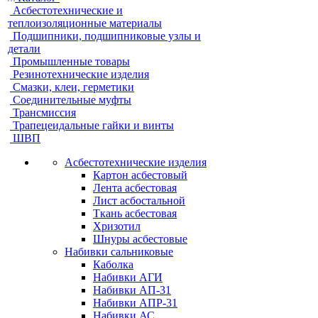
Асбестотехнические и
теплоизоляционные материалы
Подшипники, подшипниковые узлы и
детали
Промышленные товары
Резинотехнические изделия
Смазки, клеи, герметики
Соединительные муфты
Трансмиссия
Трапецеидальные гайки и винты
ШВП
Асбестотехнические изделия
Картон асбестовый
Лента асбестовая
Лист асбостальной
Ткань асбестовая
Хризотил
Шнуры асбестовые
Набивки сальниковые
Каболка
Набивки АГИ
Набивки АП-31
Набивки АПР-31
Набивки АС