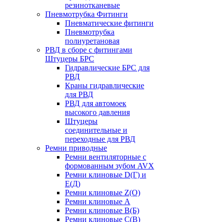
резинотканевые
Пневмотрубка Фитинги
Пневматические фитинги
Пневмотрубка
полиуретановая
РВД в сборе с фитингами
Штуцеры БРС
Гидравлические БРС для
РВД
Краны гидравлические
для РВД
РВД для автомоек
высокого давления
Штуцеры
соединительные и
переходные для РВД
Ремни приводные
Ремни вентиляторные с
формованным зубом AVX
Ремни клиновые D(Г) и
Е(Д)
Ремни клиновые Z(О)
Ремни клиновые А
Ремни клиновые В(Б)
Ремни клиновые С(В)