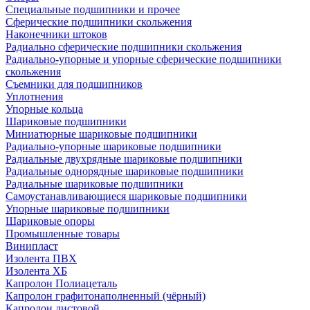
Специальные подшипники и прочее
Сферические подшипники скольжения
Наконечники штоков
Радиально сферические подшипники скольжения
Радиально-упорные и упорные сферические подшипники
скольжения
Съемники для подшипников
Уплотнения
Упорные кольца
Шариковые подшипники
Миниатюрные шариковые подшипники
Радиально-упорные шариковые подшипники
Радиальные двухрядные шариковые подшипники
Радиальные однорядные шариковые подшипники
Радиальные шариковые подшипники
Самоустанавливающиеся шариковые подшипники
Упорные шариковые подшипники
Шариковые опоры
Промышленные товары
Винипласт
Изолента ПВХ
Изолента ХБ
Капролон Полиацеталь
Капролон графитонаполненный (чёрный)
Капролон листовой