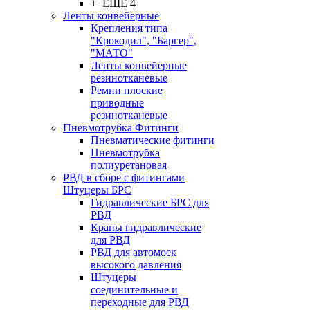
+ ЕЩЕ 4
Ленты конвейерные
Крепления типа
"Крокодил", "Баргер",
"МАТО"
Ленты конвейерные
резинотканевые
Ремни плоские
приводные
резинотканевые
Пневмотрубка Фитинги
Пневматические фитинги
Пневмотрубка
полиуретановая
РВД в сборе с фитингами
Штуцеры БРС
Гидравлические БРС для
РВД
Краны гидравлические
для РВД
РВД для автомоек
высокого давления
Штуцеры
соединительные и
переходные для РВД