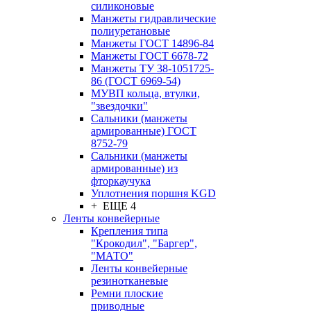
силиконовые
Манжеты гидравлические
полиуретановые
Манжеты ГОСТ 14896-84
Манжеты ГОСТ 6678-72
Манжеты ТУ 38-1051725-
86 (ГОСТ 6969-54)
МУВП кольца, втулки,
"звездочки"
Сальники (манжеты
армированные) ГОСТ
8752-79
Сальники (манжеты
армированные) из
фторкаучука
Уплотнения поршня KGD
+ ЕЩЕ 4
Ленты конвейерные
Крепления типа
"Крокодил", "Баргер",
"МАТО"
Ленты конвейерные
резинотканевые
Ремни плоские
приводные