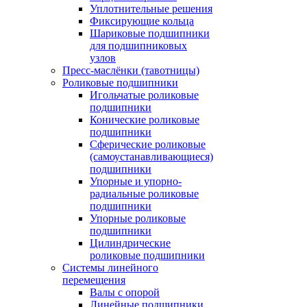
Уплотнительные решения
Фиксирующие кольца
Шариковые подшипники
для подшипниковых
узлов
Пресс-маслёнки (тавотницы)
Роликовые подшипники
Игольчатые роликовые
подшипники
Конические роликовые
подшипники
Сферические роликовые
(самоустанавливающиеся)
подшипники
Упорные и упорно-
радиальные роликовые
подшипники
Упорные роликовые
подшипники
Цилиндрические
роликовые подшипники
Системы линейного
перемещения
Валы с опорой
Линейные подшипники