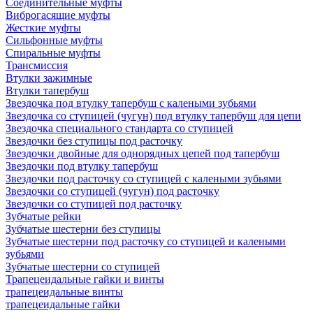
Соединительные муфты
Виброгасящие муфты
Жесткие муфты
Сильфонные муфты
Спиральные муфты
Трансмиссия
Втулки зажимные
Втулки тапербуш
Звездочка под втулку тапербуш c калеными зубьями
Звездочка со ступицей (чугун) под втулку тапербуш для цепи
Звездочка специального стандарта со ступицей
Звездочки без ступицы под расточку
Звездочки двойные для однорядных цепей под тапербуш
Звездочки под втулку тапербуш
Звездочки под расточку со ступицей с калеными зубьями
Звездочки со ступицей (чугун) под расточку
Звездочки со ступицей под расточку
Зубчатые рейки
Зубчатые шестерни без ступицы
Зубчатые шестерни под расточку со ступицей и калеными
зубьями
Зубчатые шестерни со ступицей
Трапецеидальные гайки и винты
трапецеидальные винты
трапецеидальные гайки