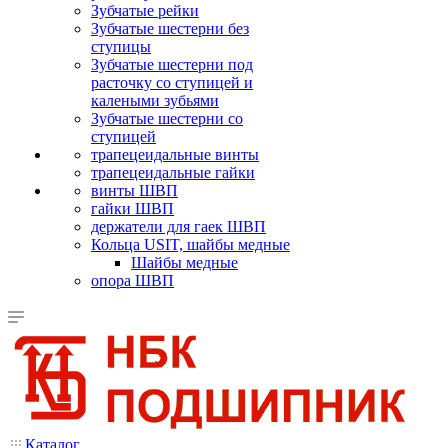
Зубчатые рейки
Зубчатые шестерни без
ступицы
Зубчатые шестерни под
расточку со ступицей и
калеными зубьями
Зубчатые шестерни со
ступицей
трапецеидальные винты
трапецеидальные гайки
винты ШВП
гайки ШВП
держатели для гаек ШВП
Кольца USIT, шайбы медные
Шайбы медные
опора ШВП
Каталог