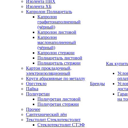
Изолента ПВХ
Изолента ХБ
Капролон Полиацеталь
Капролон
графитонаполненный
(чёрный)
Капролон листовой
Капролон
маслонаполненный
(чёрный)
Капролон стержни
Полиацеталь листовой
Полиацеталь стержни
Как купит
Картон прокладочный,
электроизоляционный
Усло
Круги абразивные по металлу
опла
Оргстекло
Бренды
Усло
Пайка
дост
Полиуретан
Гара
Полиуретан листовой
на то
Полиуретан стержни
Прочее
Сантехнический лён
Текстолит Стеклотекстолит
Стеклотекстолит СТЭФ