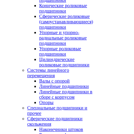
подшипники
Конические роликовые
подшипники
Сферические роликовые
(самоустанавливающиеся)
подшипники
Упорные и упорно-
радиальные роликовые
подшипники
Упорные роликовые
подшипники
Цилиндрические
роликовые подшипники
Системы линейного
перемещения
Валы с опорой
Линейные подшипники
Линейные подшипники в
сборе с корпусом
Опоры
Специальные подшипники и
прочее
Сферические подшипники
скольжения
Наконечники штоков