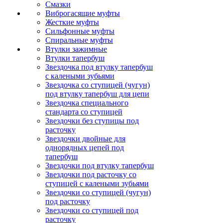
Смазки
Виброгасящие муфты
Жесткие муфты
Сильфонные муфты
Спиральные муфты
Втулки зажимные
Втулки тапербуш
Звездочка под втулку тапербуш
c калеными зубьями
Звездочка со ступицей (чугун)
под втулку тапербуш для цепи
Звездочка специального
стандарта со ступицей
Звездочки без ступицы под
расточку
Звездочки двойные для
однорядных цепей под
тапербуш
Звездочки под втулку тапербуш
Звездочки под расточку со
ступицей с калеными зубьями
Звездочки со ступицей (чугун)
под расточку
Звездочки со ступицей под
расточку