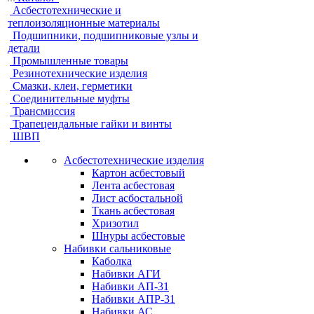
Асбестотехнические и
теплоизоляционные материалы
Подшипники, подшипниковые узлы и
детали
Промышленные товары
Резинотехнические изделия
Смазки, клеи, герметики
Соединительные муфты
Трансмиссия
Трапецеидальные гайки и винты
ШВП
Асбестотехнические изделия
Картон асбестовый
Лента асбестовая
Лист асбостальной
Ткань асбестовая
Хризотил
Шнуры асбестовые
Набивки сальниковые
Каболка
Набивки АГИ
Набивки АП-31
Набивки АПР-31
Набивки АС