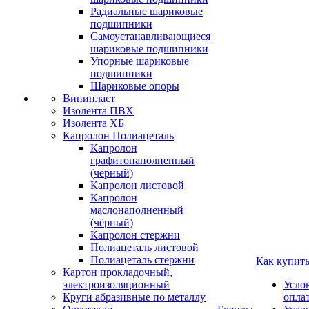
Радиальные шариковые
подшипники
Самоустанавливающиеся
шариковые подшипники
Упорные шариковые
подшипники
Шариковые опоры
Винипласт
Изолента ПВХ
Изолента ХБ
Капролон Полиацеталь
Капролон
графитонаполненный
(чёрный)
Капролон листовой
Капролон
маслонаполненный
(чёрный)
Капролон стержни
Полиацеталь листовой
Полиацеталь стержни
Как купит
Картон прокладочный,
электроизоляционный
Усло
Круги абразивные по металлу
опла