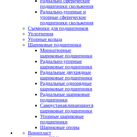
Радиально сферические
подшипники скольжения
Радиально-упорные и
упорные сферические
подшипники скольжения
Съемники для подшипников
Уплотнения
Упорные кольца
Шариковые подшипники
Миниатюрные
шариковые подшипники
Радиально-упорные
шариковые подшипники
Радиальные двухрядные
шариковые подшипники
Радиальные однорядные
шариковые подшипники
Радиальные шариковые
подшипники
Самоустанавливающиеся
шариковые подшипники
Упорные шариковые
подшипники
Шариковые опоры
Винипласт