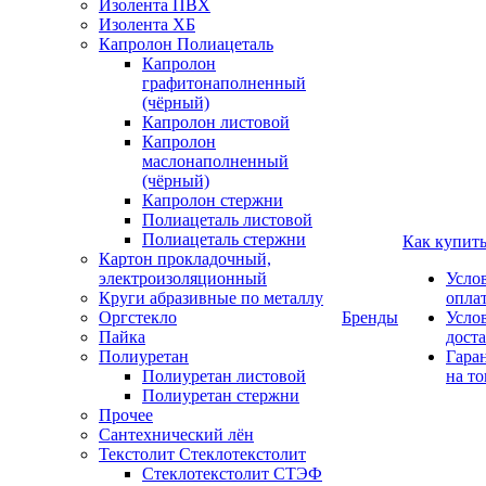
Изолента ПВХ
Изолента ХБ
Капролон Полиацеталь
Капролон
графитонаполненный
(чёрный)
Капролон листовой
Капролон
маслонаполненный
(чёрный)
Капролон стержни
Полиацеталь листовой
Полиацеталь стержни
Как купит
Картон прокладочный,
электроизоляционный
Усло
Круги абразивные по металлу
опла
Оргстекло
Бренды
Усло
Пайка
дост
Полиуретан
Гара
Полиуретан листовой
на то
Полиуретан стержни
Прочее
Сантехнический лён
Текстолит Стеклотекстолит
Стеклотекстолит СТЭФ