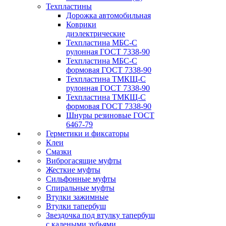
Техпластины
Дорожка автомобильная
Коврики
диэлектрические
Техпластина МБС-С
рулонная ГОСТ 7338-90
Техпластина МБС-С
формовая ГОСТ 7338-90
Техпластина ТМКЩ-С
рулонная ГОСТ 7338-90
Техпластина ТМКЩ-С
формовая ГОСТ 7338-90
Шнуры резиновые ГОСТ
6467-79
Герметики и фиксаторы
Клеи
Смазки
Виброгасящие муфты
Жесткие муфты
Сильфонные муфты
Спиральные муфты
Втулки зажимные
Втулки тапербуш
Звездочка под втулку тапербуш
c калеными зубьями