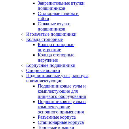
Закрепительные втулки
подшипников
Стопорные шайбы и
гайки
Стяжные втулки
подшипников
Игольчатые подшипники
Кольца стопорные
Кольца стопорные
внутренние
Кольца стопорные
наружные
Корпусные подшипники
Опорные ролики
Подшипниковые узлы, корпуса
и комплектующие
Подшипниковые узлы и
комплектующие для
пищевого оборудования
Подшипниковые узлы и
комплектующие
основного применения
Разъемные корпуса
Стационарные корпуса
Торцевые крышки