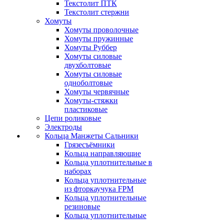
Текстолит ПТК
Текстолит стержни
Хомуты
Хомуты проволочные
Хомуты пружинные
Хомуты Руббер
Хомуты силовые
двухболтовые
Хомуты силовые
одноболтовые
Хомуты червячные
Хомуты-стяжки
пластиковые
Цепи роликовые
Электроды
Кольца Манжеты Сальники
Грязесъёмники
Кольца направляющие
Кольца уплотнительные в
наборах
Кольца уплотнительные
из фторкаучука FPM
Кольца уплотнительные
резиновые
Кольца уплотнительные