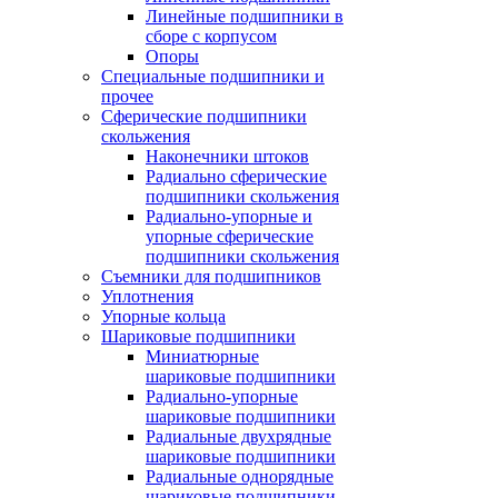
Линейные подшипники в
сборе с корпусом
Опоры
Специальные подшипники и
прочее
Сферические подшипники
скольжения
Наконечники штоков
Радиально сферические
подшипники скольжения
Радиально-упорные и
упорные сферические
подшипники скольжения
Съемники для подшипников
Уплотнения
Упорные кольца
Шариковые подшипники
Миниатюрные
шариковые подшипники
Радиально-упорные
шариковые подшипники
Радиальные двухрядные
шариковые подшипники
Радиальные однорядные
шариковые подшипники