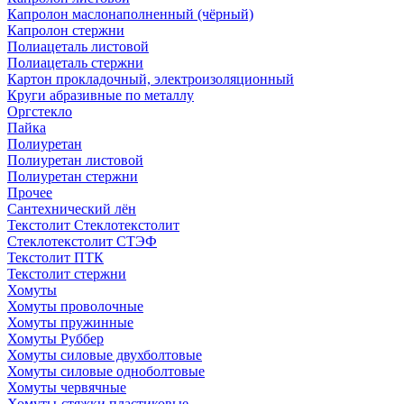
Капролон маслонаполненный (чёрный)
Капролон стержни
Полиацеталь листовой
Полиацеталь стержни
Картон прокладочный, электроизоляционный
Круги абразивные по металлу
Оргстекло
Пайка
Полиуретан
Полиуретан листовой
Полиуретан стержни
Прочее
Сантехнический лён
Текстолит Стеклотекстолит
Стеклотекстолит СТЭФ
Текстолит ПТК
Текстолит стержни
Хомуты
Хомуты проволочные
Хомуты пружинные
Хомуты Руббер
Хомуты силовые двухболтовые
Хомуты силовые одноболтовые
Хомуты червячные
Хомуты-стяжки пластиковые