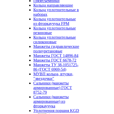
Грязесъёмники
Кольца направляющие
Кольца уплотнительные в
наборах
Кольца уплотнительные
из фторкаучука FPM
Кольца уплотнительные
резиновые
Кольца уплотнительные
силиконовые
Манжеты гидравлические
полиуретановые
Манжеты ГОСТ 14896-84
Манжеты ГОСТ 6678-72
Манжеты ТУ 38-1051725-
86 (ГОСТ 6969-54)
МУВП кольца, втулки,
"звездочки"
Сальники (манжеты
армированные) ГОСТ
8752-79
Сальники (манжеты
армированные) из
фторкаучука
Уплотнения поршня KGD