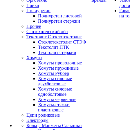
Оргстекло
Бренды
Усло
Пайка
дост
Полиуретан
Гара
Полиуретан листовой
на то
Полиуретан стержни
Прочее
Сантехнический лён
Текстолит Стеклотекстолит
Стеклотекстолит СТЭФ
Текстолит ПТК
Текстолит стержни
Хомуты
Хомуты проволочные
Хомуты пружинные
Хомуты Руббер
Хомуты силовые
двухболтовые
Хомуты силовые
одноболтовые
Хомуты червячные
Хомуты-стяжки
пластиковые
Цепи роликовые
Электроды
Кольца Манжеты Сальники