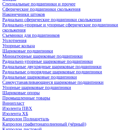
Специальные подшипники и прочее
Сферические подшипники скольжения
Наконечники штоков
Радиально сферические подшипники скольжения
Радиально-упорные и упорные сферические подшипники
скольжения
Съемники для подшипников
Уплотнения
Упорные кольца
Шариковые подшипники
Миниатюрные шариковые подшипники
Радиально-упорные шариковые подшипники
Радиальные двухрядные шариковые подшипники
Радиальные однорядные шариковые подшипники
Радиальные шариковые подшипники
Самоустанавливающиеся шариковые подшипники
Упорные шариковые подшипники
Шариковые опоры
Промышленные товары
Винипласт
Изолента ПВХ
Изолента ХБ
Капролон Полиацеталь
Капролон графитонаполненный (чёрный)
Капролон листовой