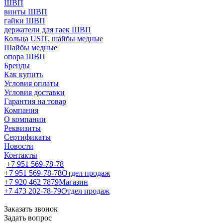
ШВП
винты ШВП
гайки ШВП
держатели для гаек ШВП
Кольца USIT, шайбы медные
Шайбы медные
опора ШВП
Бренды
Как купить
Условия оплаты
Условия доставки
Гарантия на товар
Компания
О компании
Реквизиты
Сертификаты
Новости
Контакты
+7 951 569-78-78
+7 951 569-78-78
Отдел продаж
+7 920 462 7879
Магазин
+7 473 202-78-79
Отдел продаж
Заказать звонок
Задать вопрос