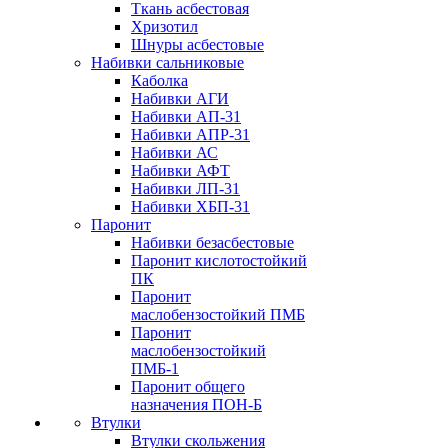
Ткань асбестовая
Хризотил
Шнуры асбестовые
Набивки сальниковые
Каболка
Набивки АГИ
Набивки АП-31
Набивки АПР-31
Набивки АС
Набивки АФТ
Набивки ЛП-31
Набивки ХБП-31
Паронит
Набивки безасбестовые
Паронит кислотостойкий
ПК
Паронит
маслобензостойкий ПМБ
Паронит
маслобензостойкий
ПМБ-1
Паронит общего
назначения ПОН-Б
Втулки
Втулки скольжения