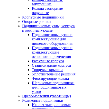
внутренние
Кольца стопорные
наружные
Корпусные подшипники
Опорные ролики
Подшипниковые узлы, корпуса
и комплектующие
Подшипниковые узлы и
комплектующие для
пищевого оборудования
Подшипниковые узлы и
комплектующие
основного применения
Разъемные корпуса
Стационарные корпуса
Торцевые крышки
Уплотнительные решения
Фиксирующие кольца
Шариковые подшипники
для подшипниковых
узлов
Пресс-маслёнки (тавотницы)
Роликовые подшипники
Игольчатые роликовые