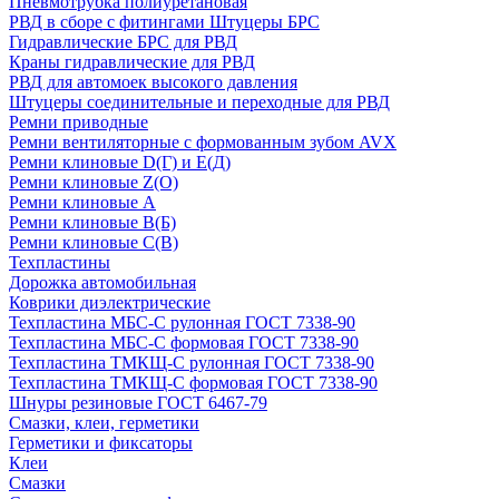
Пневмотрубка полиуретановая
РВД в сборе с фитингами Штуцеры БРС
Гидравлические БРС для РВД
Краны гидравлические для РВД
РВД для автомоек высокого давления
Штуцеры соединительные и переходные для РВД
Ремни приводные
Ремни вентиляторные с формованным зубом AVX
Ремни клиновые D(Г) и Е(Д)
Ремни клиновые Z(О)
Ремни клиновые А
Ремни клиновые В(Б)
Ремни клиновые С(В)
Техпластины
Дорожка автомобильная
Коврики диэлектрические
Техпластина МБС-С рулонная ГОСТ 7338-90
Техпластина МБС-С формовая ГОСТ 7338-90
Техпластина ТМКЩ-С рулонная ГОСТ 7338-90
Техпластина ТМКЩ-С формовая ГОСТ 7338-90
Шнуры резиновые ГОСТ 6467-79
Смазки, клеи, герметики
Герметики и фиксаторы
Клеи
Смазки