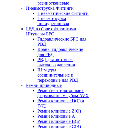
резинотканевые
Пневмотрубка Фитинги
Пневматические фитинги
Пневмотрубка
полиуретановая
РВД в сборе с фитингами
Штуцеры БРС
Гидравлические БРС для
РВД
Краны гидравлические
для РВД
РВД для автомоек
высокого давления
Штуцеры
соединительные и
переходные для РВД
Ремни приводные
Ремни вентиляторные с
формованным зубом AVX
Ремни клиновые D(Г) и
Е(Д)
Ремни клиновые Z(О)
Ремни клиновые А
Ремни клиновые В(Б)
Ремни клиновые С(В)