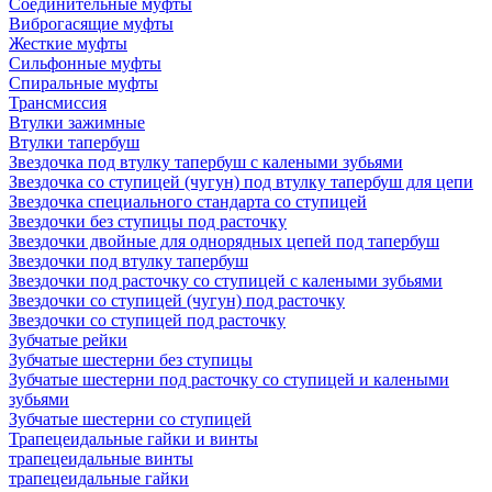
Соединительные муфты
Виброгасящие муфты
Жесткие муфты
Сильфонные муфты
Спиральные муфты
Трансмиссия
Втулки зажимные
Втулки тапербуш
Звездочка под втулку тапербуш c калеными зубьями
Звездочка со ступицей (чугун) под втулку тапербуш для цепи
Звездочка специального стандарта со ступицей
Звездочки без ступицы под расточку
Звездочки двойные для однорядных цепей под тапербуш
Звездочки под втулку тапербуш
Звездочки под расточку со ступицей с калеными зубьями
Звездочки со ступицей (чугун) под расточку
Звездочки со ступицей под расточку
Зубчатые рейки
Зубчатые шестерни без ступицы
Зубчатые шестерни под расточку со ступицей и калеными
зубьями
Зубчатые шестерни со ступицей
Трапецеидальные гайки и винты
трапецеидальные винты
трапецеидальные гайки