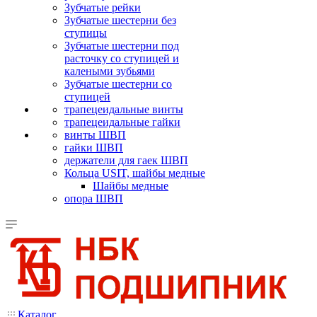
Зубчатые рейки
Зубчатые шестерни без
ступицы
Зубчатые шестерни под
расточку со ступицей и
калеными зубьями
Зубчатые шестерни со
ступицей
трапецеидальные винты
трапецеидальные гайки
винты ШВП
гайки ШВП
держатели для гаек ШВП
Кольца USIT, шайбы медные
Шайбы медные
опора ШВП
Каталог