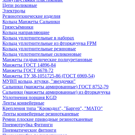
Цепи роликовые
Электроды
Резинотехнические изделия
Кольца Манжеты Сальники
Грязесъёмники
Кольца направляющие
Кольца уплотнительные в наборах
Кольца уплотнительные из фторкаучука FPM
Кольца уплотнительные резиновые
Кольца уплотнительные силиконовые
Манжеты гидравлические полиуретановые
Манжеты ГОСТ 14896-84
Манжеты ГОСТ 6678-72
Манжеты ТУ 38-1051725-86 (ГОСТ 6969-54)
МУВП кольца, втулки, "звездочки"
Сальники (манжеты армированные) ГОСТ 8752-79
Сальники (манжеты армированные) из фторкаучука
Уплотнения поршня KGD
Ленты конвейерные
Крепления типа "Крокодил", "Баргер", "МАТО"
Ленты конвейерные резинотканевые
Ремни плоские приводные резинотканевые
Пневмотрубка Фитинги
Пневматические фитинги