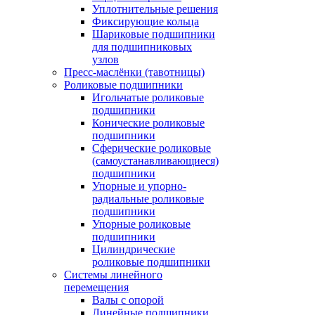
Уплотнительные решения
Фиксирующие кольца
Шариковые подшипники
для подшипниковых
узлов
Пресс-маслёнки (тавотницы)
Роликовые подшипники
Игольчатые роликовые
подшипники
Конические роликовые
подшипники
Сферические роликовые
(самоустанавливающиеся)
подшипники
Упорные и упорно-
радиальные роликовые
подшипники
Упорные роликовые
подшипники
Цилиндрические
роликовые подшипники
Системы линейного
перемещения
Валы с опорой
Линейные подшипники