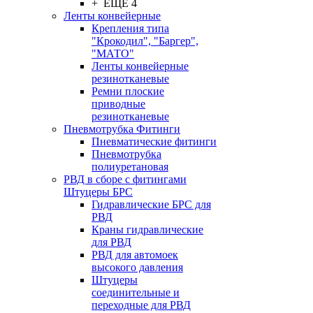
+ ЕЩЕ 4
Ленты конвейерные
Крепления типа
"Крокодил", "Баргер",
"МАТО"
Ленты конвейерные
резинотканевые
Ремни плоские
приводные
резинотканевые
Пневмотрубка Фитинги
Пневматические фитинги
Пневмотрубка
полиуретановая
РВД в сборе с фитингами
Штуцеры БРС
Гидравлические БРС для
РВД
Краны гидравлические
для РВД
РВД для автомоек
высокого давления
Штуцеры
соединительные и
переходные для РВД