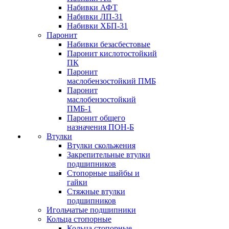
Набивки АФТ
Набивки ЛП-31
Набивки ХБП-31
Паронит
Набивки безасбестовые
Паронит кислотостойкий
ПК
Паронит
маслобензостойкий ПМБ
Паронит
маслобензостойкий
ПМБ-1
Паронит общего
назначения ПОН-Б
Втулки
Втулки скольжения
Закрепительные втулки
подшипников
Стопорные шайбы и
гайки
Стяжные втулки
подшипников
Игольчатые подшипники
Кольца стопорные
Кольца стопорные