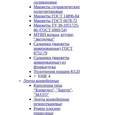
силиконовые
Манжеты гидравлические
полиуретановые
Манжеты ГОСТ 14896-84
Манжеты ГОСТ 6678-72
Манжеты ТУ 38-1051725-
86 (ГОСТ 6969-54)
МУВП кольца, втулки,
"звездочки"
Сальники (манжеты
армированные) ГОСТ
8752-79
Сальники (манжеты
армированные) из
фторкаучука
Уплотнения поршня KGD
+ ЕЩЕ 4
Ленты конвейерные
Крепления типа
"Крокодил", "Баргер",
"МАТО"
Ленты конвейерные
резинотканевые
Ремни плоские
приводные