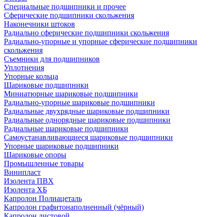
Специальные подшипники и прочее
Сферические подшипники скольжения
Наконечники штоков
Радиально сферические подшипники скольжения
Радиально-упорные и упорные сферические подшипники
скольжения
Съемники для подшипников
Уплотнения
Упорные кольца
Шариковые подшипники
Миниатюрные шариковые подшипники
Радиально-упорные шариковые подшипники
Радиальные двухрядные шариковые подшипники
Радиальные однорядные шариковые подшипники
Радиальные шариковые подшипники
Самоустанавливающиеся шариковые подшипники
Упорные шариковые подшипники
Шариковые опоры
Промышленные товары
Винипласт
Изолента ПВХ
Изолента ХБ
Капролон Полиацеталь
Капролон графитонаполненный (чёрный)
Капролон листовой