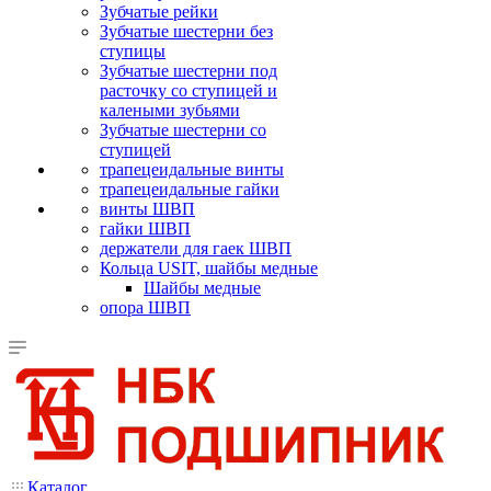
Зубчатые рейки
Зубчатые шестерни без
ступицы
Зубчатые шестерни под
расточку со ступицей и
калеными зубьями
Зубчатые шестерни со
ступицей
трапецеидальные винты
трапецеидальные гайки
винты ШВП
гайки ШВП
держатели для гаек ШВП
Кольца USIT, шайбы медные
Шайбы медные
опора ШВП
Каталог