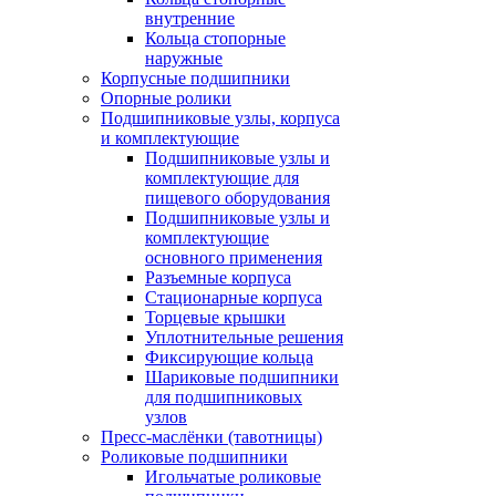
внутренние
Кольца стопорные
наружные
Корпусные подшипники
Опорные ролики
Подшипниковые узлы, корпуса
и комплектующие
Подшипниковые узлы и
комплектующие для
пищевого оборудования
Подшипниковые узлы и
комплектующие
основного применения
Разъемные корпуса
Стационарные корпуса
Торцевые крышки
Уплотнительные решения
Фиксирующие кольца
Шариковые подшипники
для подшипниковых
узлов
Пресс-маслёнки (тавотницы)
Роликовые подшипники
Игольчатые роликовые