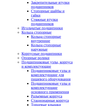
Закрепительные втулки
подшипников
Стопорные шайбы и
гайки
Стяжные втулки
подшипников
Игольчатые подшипники
Кольца стопорные
Кольца стопорные
внутренние
Кольца стопорные
наружные
Корпусные подшипники
Опорные ролики
Подшипниковые узлы, корпуса
и комплектующие
Подшипниковые узлы и
комплектующие для
пищевого оборудования
Подшипниковые узлы и
комплектующие
основного применения
Разъемные корпуса
Стационарные корпуса
Торцевые крышки