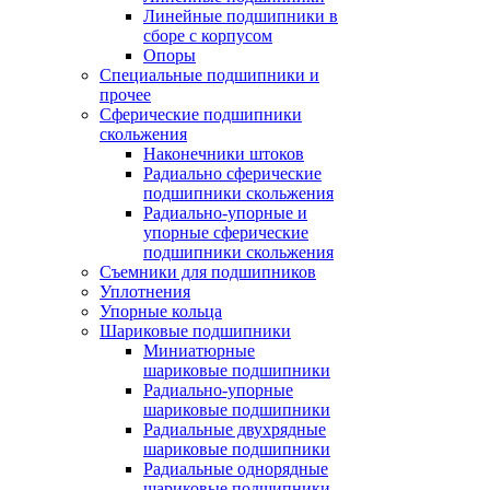
Линейные подшипники в
сборе с корпусом
Опоры
Специальные подшипники и
прочее
Сферические подшипники
скольжения
Наконечники штоков
Радиально сферические
подшипники скольжения
Радиально-упорные и
упорные сферические
подшипники скольжения
Съемники для подшипников
Уплотнения
Упорные кольца
Шариковые подшипники
Миниатюрные
шариковые подшипники
Радиально-упорные
шариковые подшипники
Радиальные двухрядные
шариковые подшипники
Радиальные однорядные
шариковые подшипники