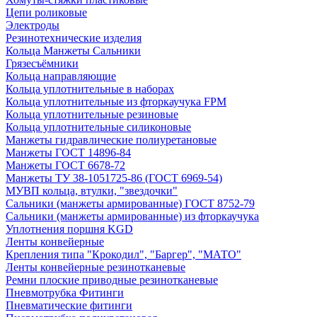
Цепи роликовые
Электроды
Резинотехнические изделия
Кольца Манжеты Сальники
Грязесъёмники
Кольца направляющие
Кольца уплотнительные в наборах
Кольца уплотнительные из фторкаучука FPM
Кольца уплотнительные резиновые
Кольца уплотнительные силиконовые
Манжеты гидравлические полиуретановые
Манжеты ГОСТ 14896-84
Манжеты ГОСТ 6678-72
Манжеты ТУ 38-1051725-86 (ГОСТ 6969-54)
МУВП кольца, втулки, "звездочки"
Сальники (манжеты армированные) ГОСТ 8752-79
Сальники (манжеты армированные) из фторкаучука
Уплотнения поршня KGD
Ленты конвейерные
Крепления типа "Крокодил", "Баргер", "МАТО"
Ленты конвейерные резинотканевые
Ремни плоские приводные резинотканевые
Пневмотрубка Фитинги
Пневматические фитинги