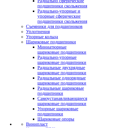
Радиально сферические
подшипники скольжения
Радиально-упорные и
упорные сферические
подшипники скольжения
Съемники для подшипников
Уплотнения
Упорные кольца
Шариковые подшипники
Миниатюрные
шариковые подшипники
Радиально-упорные
шариковые подшипники
Радиальные двухрядные
шариковые подшипники
Радиальные однорядные
шариковые подшипники
Радиальные шариковые
подшипники
Самоустанавливающиеся
шариковые подшипники
Упорные шариковые
подшипники
Шариковые опоры
Винипласт