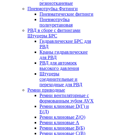
резинотканевые
Пневмотрубка Фитинги
Пневматические фитинги
Пневмотрубка
полиуретановая
РВД в сборе с фитингами
Штуцеры БРС
Гидравлические БРС для
РВД
Краны гидравлические
для РВД
РВД для автомоек
высокого давления
Штуцеры
соединительные и
переходные для РВД
Ремни приводные
Ремни вентиляторные с
формованным зубом AVX
Ремни клиновые D(Г) и
Е(Д)
Ремни клиновые Z(О)
Ремни клиновые А
Ремни клиновые В(Б)
Ремни клиновые С(В)