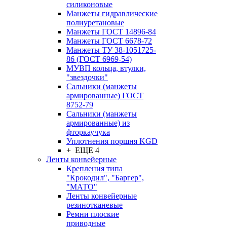
силиконовые
Манжеты гидравлические
полиуретановые
Манжеты ГОСТ 14896-84
Манжеты ГОСТ 6678-72
Манжеты ТУ 38-1051725-
86 (ГОСТ 6969-54)
МУВП кольца, втулки,
"звездочки"
Сальники (манжеты
армированные) ГОСТ
8752-79
Сальники (манжеты
армированные) из
фторкаучука
Уплотнения поршня KGD
+ ЕЩЕ 4
Ленты конвейерные
Крепления типа
"Крокодил", "Баргер",
"МАТО"
Ленты конвейерные
резинотканевые
Ремни плоские
приводные