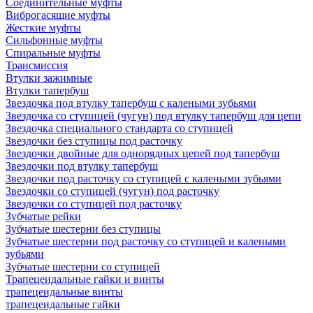
Соединительные муфты
Виброгасящие муфты
Жесткие муфты
Сильфонные муфты
Спиральные муфты
Трансмиссия
Втулки зажимные
Втулки тапербуш
Звездочка под втулку тапербуш c калеными зубьями
Звездочка со ступицей (чугун) под втулку тапербуш для цепи
Звездочка специального стандарта со ступицей
Звездочки без ступицы под расточку
Звездочки двойные для однорядных цепей под тапербуш
Звездочки под втулку тапербуш
Звездочки под расточку со ступицей с калеными зубьями
Звездочки со ступицей (чугун) под расточку
Звездочки со ступицей под расточку
Зубчатые рейки
Зубчатые шестерни без ступицы
Зубчатые шестерни под расточку со ступицей и калеными
зубьями
Зубчатые шестерни со ступицей
Трапецеидальные гайки и винты
трапецеидальные винты
трапецеидальные гайки