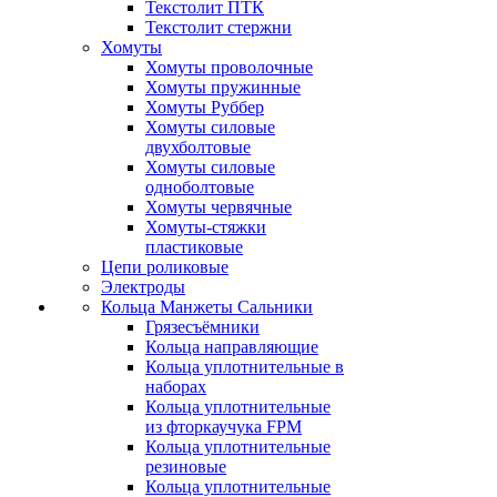
Текстолит ПТК
Текстолит стержни
Хомуты
Хомуты проволочные
Хомуты пружинные
Хомуты Руббер
Хомуты силовые
двухболтовые
Хомуты силовые
одноболтовые
Хомуты червячные
Хомуты-стяжки
пластиковые
Цепи роликовые
Электроды
Кольца Манжеты Сальники
Грязесъёмники
Кольца направляющие
Кольца уплотнительные в
наборах
Кольца уплотнительные
из фторкаучука FPM
Кольца уплотнительные
резиновые
Кольца уплотнительные