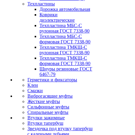
Техпластины
Дорожка автомобильная
Коврики
диэлектрические
Техпластина МБС-С
рулонная ГОСТ 7338-90
Техпластина МБС-С
формовая ГОСТ 7338-90
Техпластина ТМКЩ-С
рулонная ГОСТ 7338-90
Техпластина ТМКЩ-С
формовая ГОСТ 7338-90
Шнуры резиновые ГОСТ
6467-79
Герметики и фиксаторы
Клеи
Смазки
Виброгасящие муфты
Жесткие муфты
Сильфонные муфты
Спиральные муфты
Втулки зажимные
Втулки тапербуш
Звездочка под втулку тапербуш
c калеными зубьями