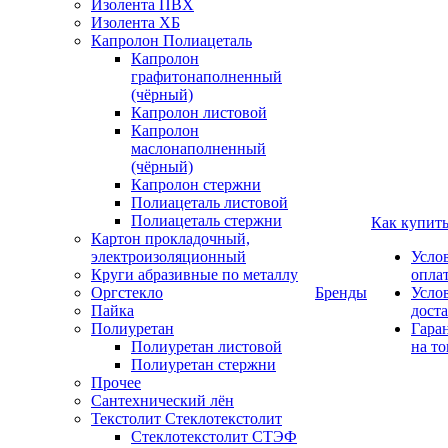
Изолента ПВХ
Изолента ХБ
Капролон Полиацеталь
Капролон
графитонаполненный
(чёрный)
Капролон листовой
Капролон
маслонаполненный
(чёрный)
Капролон стержни
Полиацеталь листовой
Полиацеталь стержни
Как купит
Картон прокладочный,
электроизоляционный
Усло
Круги абразивные по металлу
опла
Оргстекло
Бренды
Усло
Пайка
дост
Полиуретан
Гара
Полиуретан листовой
на то
Полиуретан стержни
Прочее
Сантехнический лён
Текстолит Стеклотекстолит
Стеклотекстолит СТЭФ