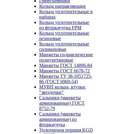
Грязесъёмники
Кольца направляющие
Кольца уплотнительные в
наборах
Кольца уплотнительные
из фторкаучука FPM
Кольца уплотнительные
резиновые
Кольца уплотнительные
силиконовые
Манжеты гидравлические
полиуретановые
Манжеты ГОСТ 14896-84
Манжеты ГОСТ 6678-72
Манжеты ТУ 38-1051725-
86 (ГОСТ 6969-54)
МУВП кольца, втулки,
"звездочки"
Сальники (манжеты
армированные) ГОСТ
8752-79
Сальники (манжеты
армированные) из
фторкаучука
Уплотнения поршня KGD