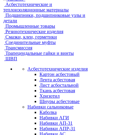
Асбестотехнические и
теплоизоляционные материалы
Подшипники, подшипниковые узлы и
детали
Промышленные товары
Резинотехнические изделия
Смазки, клеи, герметики
Соединительные муфты
Трансмиссия
Трапецеидальные гайки и винты
ШВП
Асбестотехнические изделия
Картон асбестовый
Лента асбестовая
Лист асбостальной
Ткань асбестовая
Хризотил
Шнуры асбестовые
Набивки сальниковые
Каболка
Набивки АГИ
Набивки АП-31
Набивки АПР-31
Набивки АС