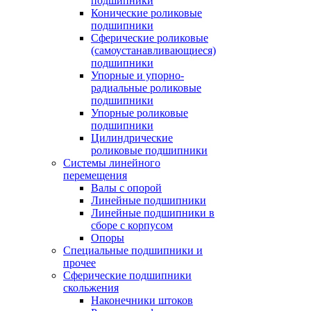
подшипники
Конические роликовые
подшипники
Сферические роликовые
(самоустанавливающиеся)
подшипники
Упорные и упорно-
радиальные роликовые
подшипники
Упорные роликовые
подшипники
Цилиндрические
роликовые подшипники
Системы линейного
перемещения
Валы с опорой
Линейные подшипники
Линейные подшипники в
сборе с корпусом
Опоры
Специальные подшипники и
прочее
Сферические подшипники
скольжения
Наконечники штоков