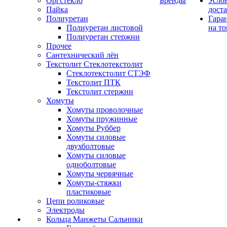
Оргстекло
Бренды
Усло
Пайка
дост
Полиуретан
Гара
Полиуретан листовой
на то
Полиуретан стержни
Прочее
Сантехнический лён
Текстолит Стеклотекстолит
Стеклотекстолит СТЭФ
Текстолит ПТК
Текстолит стержни
Хомуты
Хомуты проволочные
Хомуты пружинные
Хомуты Руббер
Хомуты силовые
двухболтовые
Хомуты силовые
одноболтовые
Хомуты червячные
Хомуты-стяжки
пластиковые
Цепи роликовые
Электроды
Кольца Манжеты Сальники