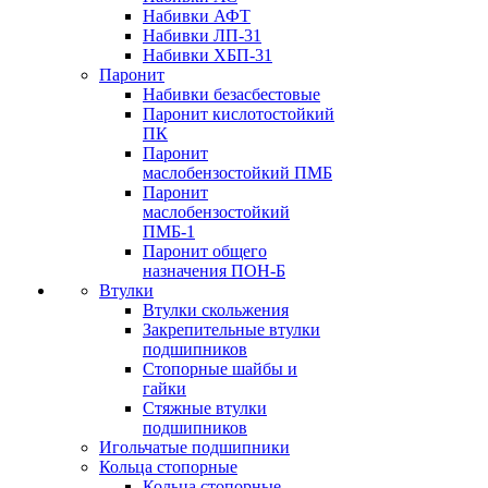
Набивки АФТ
Набивки ЛП-31
Набивки ХБП-31
Паронит
Набивки безасбестовые
Паронит кислотостойкий
ПК
Паронит
маслобензостойкий ПМБ
Паронит
маслобензостойкий
ПМБ-1
Паронит общего
назначения ПОН-Б
Втулки
Втулки скольжения
Закрепительные втулки
подшипников
Стопорные шайбы и
гайки
Стяжные втулки
подшипников
Игольчатые подшипники
Кольца стопорные
Кольца стопорные