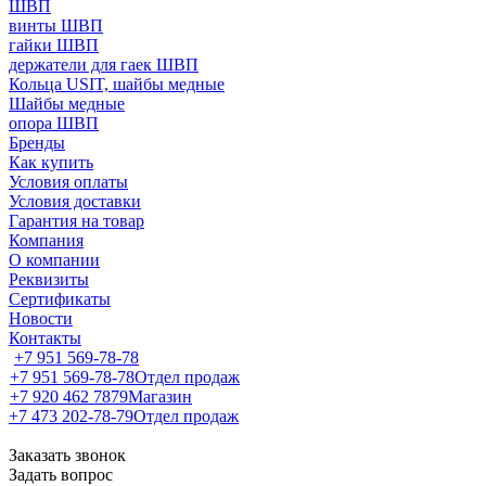
ШВП
винты ШВП
гайки ШВП
держатели для гаек ШВП
Кольца USIT, шайбы медные
Шайбы медные
опора ШВП
Бренды
Как купить
Условия оплаты
Условия доставки
Гарантия на товар
Компания
О компании
Реквизиты
Сертификаты
Новости
Контакты
+7 951 569-78-78
+7 951 569-78-78
Отдел продаж
+7 920 462 7879
Магазин
+7 473 202-78-79
Отдел продаж
Заказать звонок
Задать вопрос