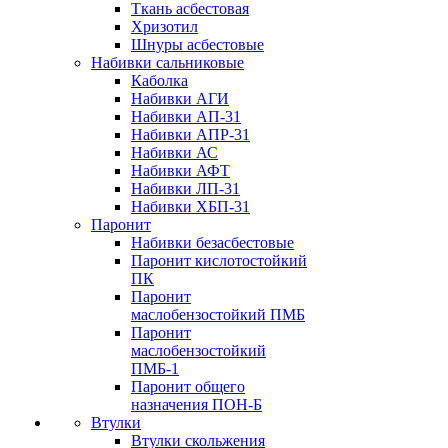
Ткань асбестовая
Хризотил
Шнуры асбестовые
Набивки сальниковые
Каболка
Набивки АГИ
Набивки АП-31
Набивки АПР-31
Набивки АС
Набивки АФТ
Набивки ЛП-31
Набивки ХБП-31
Паронит
Набивки безасбестовые
Паронит кислотостойкий
ПК
Паронит
маслобензостойкий ПМБ
Паронит
маслобензостойкий
ПМБ-1
Паронит общего
назначения ПОН-Б
Втулки
Втулки скольжения