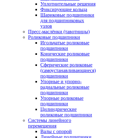
Уплотнительные решения
Фиксирующие кольца
Шариковые подшипники
для подшипниковых
узлов
Пресс-маслёнки (тавотницы)
Роликовые подшипники
Игольчатые роликовые
подшипники
Конические роликовые
подшипники
Сферические роликовые
(самоустанавливающиеся)
подшипники
Упорные и упорно-
радиальные роликовые
подшипники
Упорные роликовые
подшипники
Цилиндрические
роликовые подшипники
Системы линейного
перемещения
Валы с опорой
Линейные подшипники