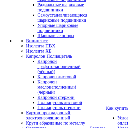
Радиальные шариковые
подшипники
Самоустанавливающиеся
шариковые подшипники
Упорные шариковые
подшипники
Шариковые опоры
Винипласт
Изолента ПВХ
Изолента ХБ
Капролон Полиацеталь
Капролон
графитонаполненный
(чёрный)
Капролон листовой
Капролон
маслонаполненный
(чёрный)
Капролон стержни
Полиацеталь листовой
Полиацеталь стержни
Как купит
Картон прокладочный,
электроизоляционный
Усло
Круги абразивные по металлу
опла