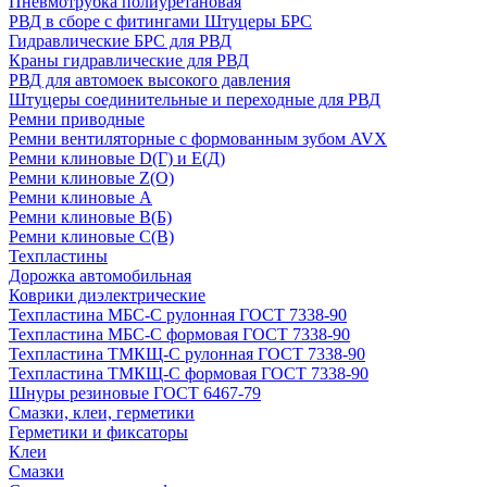
Пневмотрубка полиуретановая
РВД в сборе с фитингами Штуцеры БРС
Гидравлические БРС для РВД
Краны гидравлические для РВД
РВД для автомоек высокого давления
Штуцеры соединительные и переходные для РВД
Ремни приводные
Ремни вентиляторные с формованным зубом AVX
Ремни клиновые D(Г) и Е(Д)
Ремни клиновые Z(О)
Ремни клиновые А
Ремни клиновые В(Б)
Ремни клиновые С(В)
Техпластины
Дорожка автомобильная
Коврики диэлектрические
Техпластина МБС-С рулонная ГОСТ 7338-90
Техпластина МБС-С формовая ГОСТ 7338-90
Техпластина ТМКЩ-С рулонная ГОСТ 7338-90
Техпластина ТМКЩ-С формовая ГОСТ 7338-90
Шнуры резиновые ГОСТ 6467-79
Смазки, клеи, герметики
Герметики и фиксаторы
Клеи
Смазки