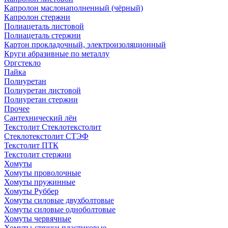
Капролон маслонаполненный (чёрный)
Капролон стержни
Полиацеталь листовой
Полиацеталь стержни
Картон прокладочный, электроизоляционный
Круги абразивные по металлу
Оргстекло
Пайка
Полиуретан
Полиуретан листовой
Полиуретан стержни
Прочее
Сантехнический лён
Текстолит Стеклотекстолит
Стеклотекстолит СТЭФ
Текстолит ПТК
Текстолит стержни
Хомуты
Хомуты проволочные
Хомуты пружинные
Хомуты Руббер
Хомуты силовые двухболтовые
Хомуты силовые одноболтовые
Хомуты червячные
Хомуты-стяжки пластиковые