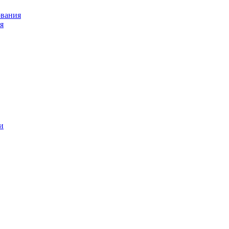
ования
я
и