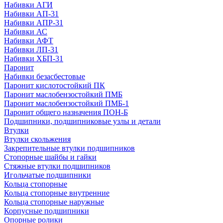
Набивки АГИ
Набивки АП-31
Набивки АПР-31
Набивки АС
Набивки АФТ
Набивки ЛП-31
Набивки ХБП-31
Паронит
Набивки безасбестовые
Паронит кислотостойкий ПК
Паронит маслобензостойкий ПМБ
Паронит маслобензостойкий ПМБ-1
Паронит общего назначения ПОН-Б
Подшипники, подшипниковые узлы и детали
Втулки
Втулки скольжения
Закрепительные втулки подшипников
Стопорные шайбы и гайки
Стяжные втулки подшипников
Игольчатые подшипники
Кольца стопорные
Кольца стопорные внутренние
Кольца стопорные наружные
Корпусные подшипники
Опорные ролики