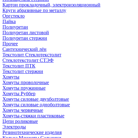
Картон прокладочный, электроизоляционный
Круги абразивные по металлу
Оргстекло
Пайка
Полиуретан
Полиуретан листовой
Полиуретан стержни
Прочее
Сантехнический лён
Текстолит Стеклотекстолит
Стеклотекстолит СТЭФ
Текстолит ПТК
Текстолит стержни
Хомуты
Хомуты проволочные
Хомуты пружинные
Хомуты Руббер
Хомуты силовые двухболтовые
Хомуты силовые одноболтовые
Хомуты червячные
Хомуты-стяжки пластиковые
Цепи роликовые
Электроды
Резинотехнические изделия
Кольца Манжеты Сальники