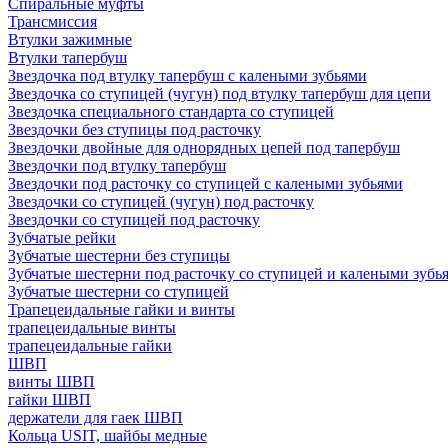
Спиральные муфты
Трансмиссия
Втулки зажимные
Втулки тапербуш
Звездочка под втулку тапербуш c калеными зубьями
Звездочка со ступицей (чугун) под втулку тапербуш для цепи
Звездочка специального стандарта со ступицей
Звездочки без ступицы под расточку
Звездочки двойные для однорядных цепей под тапербуш
Звездочки под втулку тапербуш
Звездочки под расточку со ступицей с калеными зубьями
Звездочки со ступицей (чугун) под расточку
Звездочки со ступицей под расточку
Зубчатые рейки
Зубчатые шестерни без ступицы
Зубчатые шестерни под расточку со ступицей и калеными зубь
Зубчатые шестерни со ступицей
Трапецеидальные гайки и винты
трапецеидальные винты
трапецеидальные гайки
ШВП
винты ШВП
гайки ШВП
держатели для гаек ШВП
Кольца USIT, шайбы медные