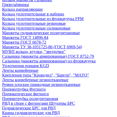
Грязесъёмники
Кольца направляющие
Кольца уплотнительные в наборах
Кольца уплотнительные из фторкаучука FPM
Кольца уплотнительные резиновые
Кольца уплотнительные силиконовые
Манжеты гидравлические полиуретановые
Манжеты ГОСТ 14896-84
Манжеты ГОСТ 6678-72
Манжеты ТУ 38-1051725-86 (ГОСТ 6969-54)
МУВП кольца, втулки, "звездочки"
Сальники (манжеты армированные) ГОСТ 8752-79
Сальники (манжеты армированные) из фторкаучука
Уплотнения поршня KGD
Ленты конвейерные
Крепления типа "Крокодил", "Баргер", "МАТО"
Ленты конвейерные резинотканевые
Ремни плоские приводные резинотканевые
Пневмотрубка Фитинги
Пневматические фитинги
Пневмотрубка полиуретановая
РВД в сборе с фитингами Штуцеры БРС
Гидравлические БРС для РВД
Краны гидравлические для РВД