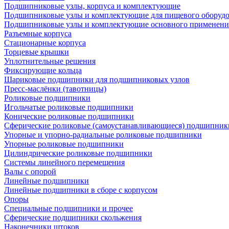
Подшипниковые узлы, корпуса и комплектующие
Подшипниковые узлы и комплектующие для пищевого оборуд
Подшипниковые узлы и комплектующие основного применени
Разъемные корпуса
Стационарные корпуса
Торцевые крышки
Уплотнительные решения
Фиксирующие кольца
Шариковые подшипники для подшипниковых узлов
Пресс-маслёнки (тавотницы)
Роликовые подшипники
Игольчатые роликовые подшипники
Конические роликовые подшипники
Сферические роликовые (самоустанавливающиеся) подшипник
Упорные и упорно-радиальные роликовые подшипники
Упорные роликовые подшипники
Цилиндрические роликовые подшипники
Системы линейного перемещения
Валы с опорой
Линейные подшипники
Линейные подшипники в сборе с корпусом
Опоры
Специальные подшипники и прочее
Сферические подшипники скольжения
Наконечники штоков