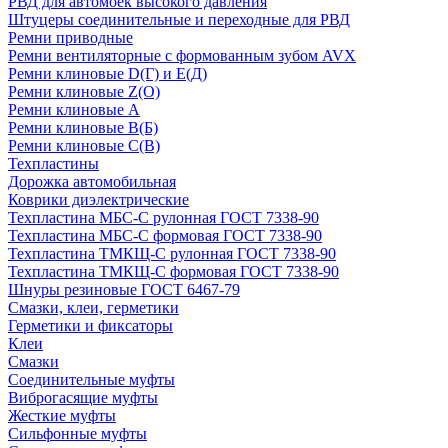
РВД для автомоек высокого давления
Штуцеры соединительные и переходные для РВД
Ремни приводные
Ремни вентиляторные с формованным зубом AVX
Ремни клиновые D(Г) и Е(Д)
Ремни клиновые Z(О)
Ремни клиновые А
Ремни клиновые В(Б)
Ремни клиновые С(В)
Техпластины
Дорожка автомобильная
Коврики диэлектрические
Техпластина МБС-С рулонная ГОСТ 7338-90
Техпластина МБС-С формовая ГОСТ 7338-90
Техпластина ТМКЩ-С рулонная ГОСТ 7338-90
Техпластина ТМКЩ-С формовая ГОСТ 7338-90
Шнуры резиновые ГОСТ 6467-79
Смазки, клеи, герметики
Герметики и фиксаторы
Клеи
Смазки
Соединительные муфты
Виброгасящие муфты
Жесткие муфты
Сильфонные муфты