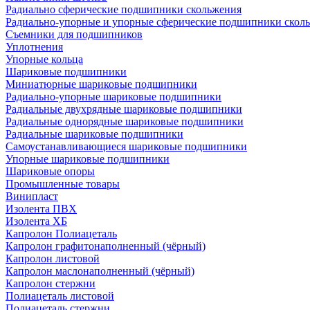
Радиально сферические подшипники скольжения
Радиально-упорные и упорные сферические подшипники скол
Съемники для подшипников
Уплотнения
Упорные кольца
Шариковые подшипники
Миниатюрные шариковые подшипники
Радиально-упорные шариковые подшипники
Радиальные двухрядные шариковые подшипники
Радиальные однорядные шариковые подшипники
Радиальные шариковые подшипники
Самоустанавливающиеся шариковые подшипники
Упорные шариковые подшипники
Шариковые опоры
Промышленные товары
Винипласт
Изолента ПВХ
Изолента ХБ
Капролон Полиацеталь
Капролон графитонаполненный (чёрный)
Капролон листовой
Капролон маслонаполненный (чёрный)
Капролон стержни
Полиацеталь листовой
Полиацеталь стержни