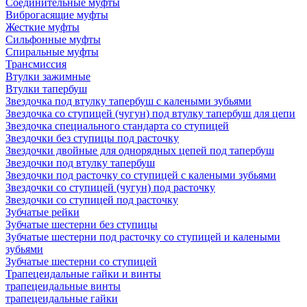
Соединительные муфты
Виброгасящие муфты
Жесткие муфты
Сильфонные муфты
Спиральные муфты
Трансмиссия
Втулки зажимные
Втулки тапербуш
Звездочка под втулку тапербуш c калеными зубьями
Звездочка со ступицей (чугун) под втулку тапербуш для цепи
Звездочка специального стандарта со ступицей
Звездочки без ступицы под расточку
Звездочки двойные для однорядных цепей под тапербуш
Звездочки под втулку тапербуш
Звездочки под расточку со ступицей с калеными зубьями
Звездочки со ступицей (чугун) под расточку
Звездочки со ступицей под расточку
Зубчатые рейки
Зубчатые шестерни без ступицы
Зубчатые шестерни под расточку со ступицей и калеными
зубьями
Зубчатые шестерни со ступицей
Трапецеидальные гайки и винты
трапецеидальные винты
трапецеидальные гайки