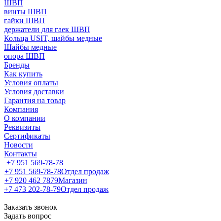
ШВП
винты ШВП
гайки ШВП
держатели для гаек ШВП
Кольца USIT, шайбы медные
Шайбы медные
опора ШВП
Бренды
Как купить
Условия оплаты
Условия доставки
Гарантия на товар
Компания
О компании
Реквизиты
Сертификаты
Новости
Контакты
+7 951 569-78-78
+7 951 569-78-78
Отдел продаж
+7 920 462 7879
Магазин
+7 473 202-78-79
Отдел продаж
Заказать звонок
Задать вопрос