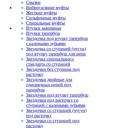
Смазки
Виброгасящие муфты
Жесткие муфты
Сильфонные муфты
Спиральные муфты
Втулки зажимные
Втулки тапербуш
Звездочка под втулку тапербуш
c калеными зубьями
Звездочка со ступицей (чугун)
под втулку тапербуш для цепи
Звездочка специального
стандарта со ступицей
Звездочки без ступицы под
расточку
Звездочки двойные для
однорядных цепей под
тапербуш
Звездочки под втулку тапербуш
Звездочки под расточку со
ступицей с калеными зубьями
Звездочки со ступицей (чугун)
под расточку
Звездочки со ступицей под
расточку