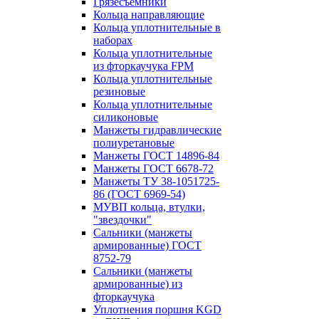
Грязесъёмники
Кольца направляющие
Кольца уплотнительные в
наборах
Кольца уплотнительные
из фторкаучука FPM
Кольца уплотнительные
резиновые
Кольца уплотнительные
силиконовые
Манжеты гидравлические
полиуретановые
Манжеты ГОСТ 14896-84
Манжеты ГОСТ 6678-72
Манжеты ТУ 38-1051725-
86 (ГОСТ 6969-54)
МУВП кольца, втулки,
"звездочки"
Сальники (манжеты
армированные) ГОСТ
8752-79
Сальники (манжеты
армированные) из
фторкаучука
Уплотнения поршня KGD