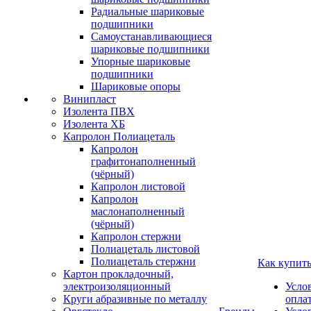
Радиальные шариковые
подшипники
Самоустанавливающиеся
шариковые подшипники
Упорные шариковые
подшипники
Шариковые опоры
Винипласт
Изолента ПВХ
Изолента ХБ
Капролон Полиацеталь
Капролон
графитонаполненный
(чёрный)
Капролон листовой
Капролон
маслонаполненный
(чёрный)
Капролон стержни
Полиацеталь листовой
Полиацеталь стержни
Как купит
Картон прокладочный,
электроизоляционный
Усло
Круги абразивные по металлу
опла