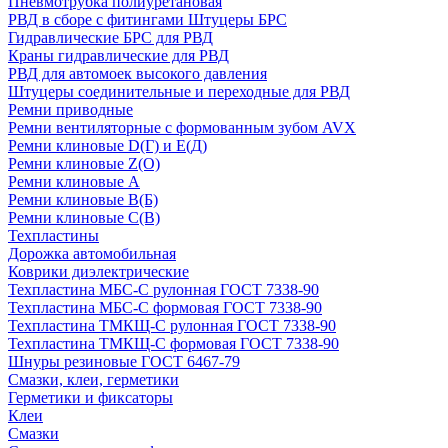
Пневмотрубка полиуретановая
РВД в сборе с фитингами Штуцеры БРС
Гидравлические БРС для РВД
Краны гидравлические для РВД
РВД для автомоек высокого давления
Штуцеры соединительные и переходные для РВД
Ремни приводные
Ремни вентиляторные с формованным зубом AVX
Ремни клиновые D(Г) и Е(Д)
Ремни клиновые Z(О)
Ремни клиновые А
Ремни клиновые В(Б)
Ремни клиновые С(В)
Техпластины
Дорожка автомобильная
Коврики диэлектрические
Техпластина МБС-С рулонная ГОСТ 7338-90
Техпластина МБС-С формовая ГОСТ 7338-90
Техпластина ТМКЩ-С рулонная ГОСТ 7338-90
Техпластина ТМКЩ-С формовая ГОСТ 7338-90
Шнуры резиновые ГОСТ 6467-79
Смазки, клеи, герметики
Герметики и фиксаторы
Клеи
Смазки