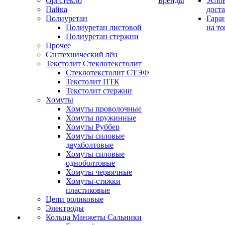
Оргстекло
Бренды
Усло
Пайка
дост
Полиуретан
Гара
Полиуретан листовой
на то
Полиуретан стержни
Прочее
Сантехнический лён
Текстолит Стеклотекстолит
Стеклотекстолит СТЭФ
Текстолит ПТК
Текстолит стержни
Хомуты
Хомуты проволочные
Хомуты пружинные
Хомуты Руббер
Хомуты силовые
двухболтовые
Хомуты силовые
одноболтовые
Хомуты червячные
Хомуты-стяжки
пластиковые
Цепи роликовые
Электроды
Кольца Манжеты Сальники