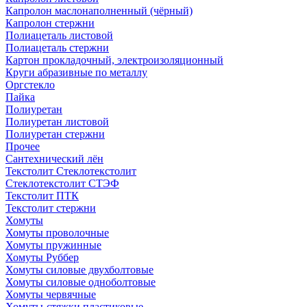
Капролон маслонаполненный (чёрный)
Капролон стержни
Полиацеталь листовой
Полиацеталь стержни
Картон прокладочный, электроизоляционный
Круги абразивные по металлу
Оргстекло
Пайка
Полиуретан
Полиуретан листовой
Полиуретан стержни
Прочее
Сантехнический лён
Текстолит Стеклотекстолит
Стеклотекстолит СТЭФ
Текстолит ПТК
Текстолит стержни
Хомуты
Хомуты проволочные
Хомуты пружинные
Хомуты Руббер
Хомуты силовые двухболтовые
Хомуты силовые одноболтовые
Хомуты червячные
Хомуты-стяжки пластиковые