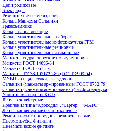
Цепи роликовые
Электроды
Резинотехнические изделия
Кольца Манжеты Сальники
Грязесъёмники
Кольца направляющие
Кольца уплотнительные в наборах
Кольца уплотнительные из фторкаучука FPM
Кольца уплотнительные резиновые
Кольца уплотнительные силиконовые
Манжеты гидравлические полиуретановые
Манжеты ГОСТ 14896-84
Манжеты ГОСТ 6678-72
Манжеты ТУ 38-1051725-86 (ГОСТ 6969-54)
МУВП кольца, втулки, "звездочки"
Сальники (манжеты армированные) ГОСТ 8752-79
Сальники (манжеты армированные) из фторкаучука
Уплотнения поршня KGD
Ленты конвейерные
Крепления типа "Крокодил", "Баргер", "МАТО"
Ленты конвейерные резинотканевые
Ремни плоские приводные резинотканевые
Пневмотрубка Фитинги
Пневматические фитинги