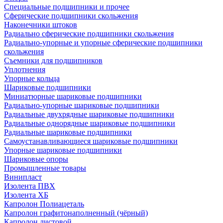
Специальные подшипники и прочее
Сферические подшипники скольжения
Наконечники штоков
Радиально сферические подшипники скольжения
Радиально-упорные и упорные сферические подшипники
скольжения
Съемники для подшипников
Уплотнения
Упорные кольца
Шариковые подшипники
Миниатюрные шариковые подшипники
Радиально-упорные шариковые подшипники
Радиальные двухрядные шариковые подшипники
Радиальные однорядные шариковые подшипники
Радиальные шариковые подшипники
Самоустанавливающиеся шариковые подшипники
Упорные шариковые подшипники
Шариковые опоры
Промышленные товары
Винипласт
Изолента ПВХ
Изолента ХБ
Капролон Полиацеталь
Капролон графитонаполненный (чёрный)
Капролон листовой