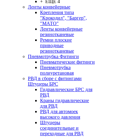
+ ЕЩЕ 4
Ленты конвейерные
Крепления типа
"Крокодил", "Баргер",
"МАТО"
Ленты конвейерные
резинотканевые
Ремни плоские
приводные
резинотканевые
Пневмотрубка Фитинги
Пневматические фитинги
Пневмотрубка
полиуретановая
РВД в сборе с фитингами
Штуцеры БРС
Гидравлические БРС для
РВД
Краны гидравлические
для РВД
РВД для автомоек
высокого давления
Штуцеры
соединительные и
переходные для РВД