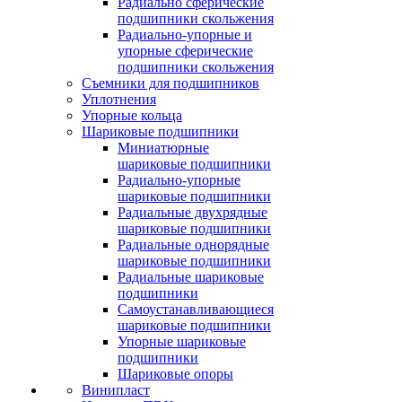
Радиально сферические
подшипники скольжения
Радиально-упорные и
упорные сферические
подшипники скольжения
Съемники для подшипников
Уплотнения
Упорные кольца
Шариковые подшипники
Миниатюрные
шариковые подшипники
Радиально-упорные
шариковые подшипники
Радиальные двухрядные
шариковые подшипники
Радиальные однорядные
шариковые подшипники
Радиальные шариковые
подшипники
Самоустанавливающиеся
шариковые подшипники
Упорные шариковые
подшипники
Шариковые опоры
Винипласт