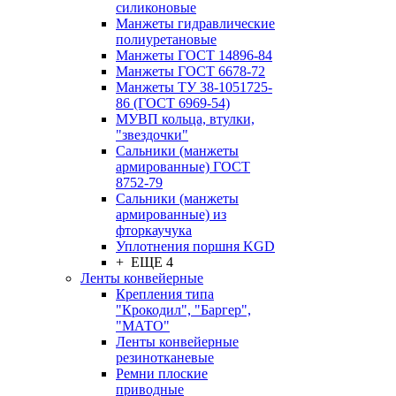
силиконовые
Манжеты гидравлические
полиуретановые
Манжеты ГОСТ 14896-84
Манжеты ГОСТ 6678-72
Манжеты ТУ 38-1051725-
86 (ГОСТ 6969-54)
МУВП кольца, втулки,
"звездочки"
Сальники (манжеты
армированные) ГОСТ
8752-79
Сальники (манжеты
армированные) из
фторкаучука
Уплотнения поршня KGD
+ ЕЩЕ 4
Ленты конвейерные
Крепления типа
"Крокодил", "Баргер",
"МАТО"
Ленты конвейерные
резинотканевые
Ремни плоские
приводные