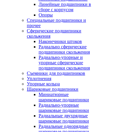
Линейные подшипники в
сборе с корпусом
Опоры
Специальные подшипники и
прочее
Сферические подшипники
скольжения
Наконечники штоков
Радиально сферические
подшипники скольжения
Радиально-упорные и
упорные сферические
подшипники скольжения
Съемники для подшипников
Уплотнения
Упорные кольца
Шариковые подшипники
Миниатюрные
шариковые подшипники
Радиально-упорные
шариковые подшипники
Радиальные двухрядные
шариковые подшипники
Радиальные однорядные
шариковые подшипники