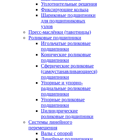
Уплотнительные решения
Фиксирующие кольца
Шариковые подшипники
для подшипниковых
узлов
Пресс-маслёнки (тавотницы)
Роликовые подшипники
Игольчатые роликовые
подшипники
Конические роликовые
подшипники
Сферические роликовые
(самоустанавливающиеся)
подшипники
Упорные и упорно-
радиальные роликовые
подшипники
Упорные роликовые
подшипники
Цилиндрические
роликовые подшипники
Системы линейного
перемещения
Валы с опорой
Линейные подшипники