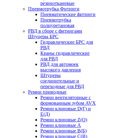
резинотканевые
Пневмотрубка Фитинги
Пневматические фитинги
Пневмотрубка
полиуретановая
РВД в сборе с фитингами
Штуцеры БРС
Гидравлические БРС для
РВД
Краны гидравлические
для РВД
РВД для автомоек
высокого давления
Штуцеры
соединительные и
переходные для РВД
Ремни приводные
Ремни вентиляторные с
формованным зубом AVX
Ремни клиновые D(Г) и
Е(Д)
Ремни клиновые Z(О)
Ремни клиновые А
Ремни клиновые В(Б)
Ремни клиновые С(В)