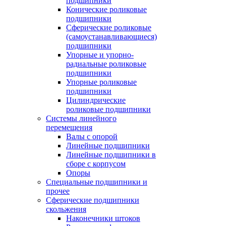
подшипники
Конические роликовые
подшипники
Сферические роликовые
(самоустанавливающиеся)
подшипники
Упорные и упорно-
радиальные роликовые
подшипники
Упорные роликовые
подшипники
Цилиндрические
роликовые подшипники
Системы линейного
перемещения
Валы с опорой
Линейные подшипники
Линейные подшипники в
сборе с корпусом
Опоры
Специальные подшипники и
прочее
Сферические подшипники
скольжения
Наконечники штоков