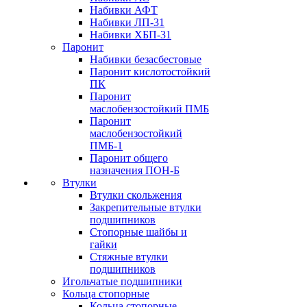
Набивки АФТ
Набивки ЛП-31
Набивки ХБП-31
Паронит
Набивки безасбестовые
Паронит кислотостойкий
ПК
Паронит
маслобензостойкий ПМБ
Паронит
маслобензостойкий
ПМБ-1
Паронит общего
назначения ПОН-Б
Втулки
Втулки скольжения
Закрепительные втулки
подшипников
Стопорные шайбы и
гайки
Стяжные втулки
подшипников
Игольчатые подшипники
Кольца стопорные
Кольца стопорные