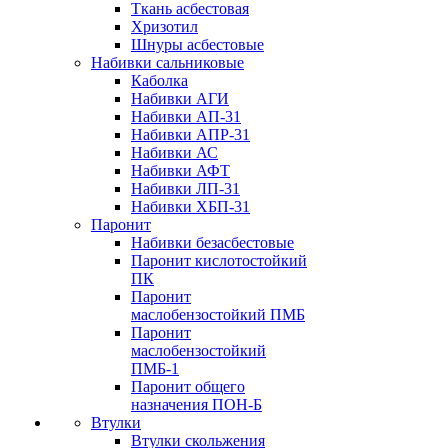
Ткань асбестовая
Хризотил
Шнуры асбестовые
Набивки сальниковые
Каболка
Набивки АГИ
Набивки АП-31
Набивки АПР-31
Набивки АС
Набивки АФТ
Набивки ЛП-31
Набивки ХБП-31
Паронит
Набивки безасбестовые
Паронит кислотостойкий
ПК
Паронит
маслобензостойкий ПМБ
Паронит
маслобензостойкий
ПМБ-1
Паронит общего
назначения ПОН-Б
Втулки
Втулки скольжения