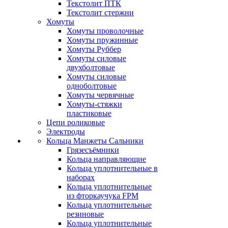
Текстолит ПТК
Текстолит стержни
Хомуты
Хомуты проволочные
Хомуты пружинные
Хомуты Руббер
Хомуты силовые
двухболтовые
Хомуты силовые
одноболтовые
Хомуты червячные
Хомуты-стяжки
пластиковые
Цепи роликовые
Электроды
Кольца Манжеты Сальники
Грязесъёмники
Кольца направляющие
Кольца уплотнительные в
наборах
Кольца уплотнительные
из фторкаучука FPM
Кольца уплотнительные
резиновые
Кольца уплотнительные