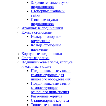
Закрепительные втулки
подшипников
Стопорные шайбы и
гайки
Стяжные втулки
подшипников
Игольчатые подшипники
Кольца стопорные
Кольца стопорные
внутренние
Кольца стопорные
наружные
Корпусные подшипники
Опорные ролики
Подшипниковые узлы, корпуса
и комплектующие
Подшипниковые узлы и
комплектующие для
пищевого оборудования
Подшипниковые узлы и
комплектующие
основного применения
Разъемные корпуса
Стационарные корпуса
Торцевые крышки