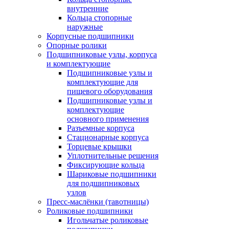
внутренние
Кольца стопорные
наружные
Корпусные подшипники
Опорные ролики
Подшипниковые узлы, корпуса
и комплектующие
Подшипниковые узлы и
комплектующие для
пищевого оборудования
Подшипниковые узлы и
комплектующие
основного применения
Разъемные корпуса
Стационарные корпуса
Торцевые крышки
Уплотнительные решения
Фиксирующие кольца
Шариковые подшипники
для подшипниковых
узлов
Пресс-маслёнки (тавотницы)
Роликовые подшипники
Игольчатые роликовые