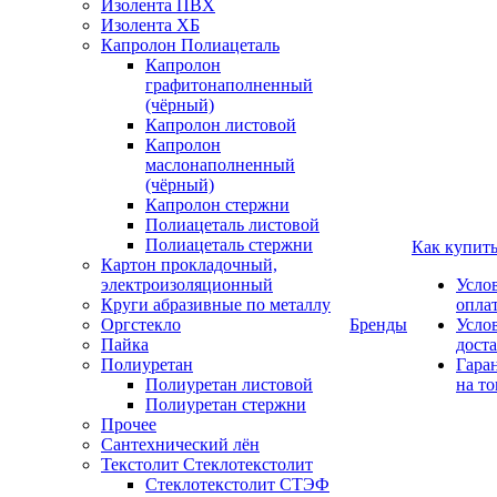
Изолента ПВХ
Изолента ХБ
Капролон Полиацеталь
Капролон
графитонаполненный
(чёрный)
Капролон листовой
Капролон
маслонаполненный
(чёрный)
Капролон стержни
Полиацеталь листовой
Полиацеталь стержни
Как купит
Картон прокладочный,
электроизоляционный
Усло
Круги абразивные по металлу
опла
Оргстекло
Бренды
Усло
Пайка
дост
Полиуретан
Гара
Полиуретан листовой
на то
Полиуретан стержни
Прочее
Сантехнический лён
Текстолит Стеклотекстолит
Стеклотекстолит СТЭФ