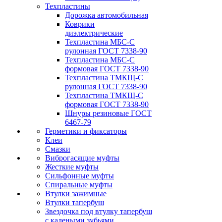
Техпластины
Дорожка автомобильная
Коврики
диэлектрические
Техпластина МБС-С
рулонная ГОСТ 7338-90
Техпластина МБС-С
формовая ГОСТ 7338-90
Техпластина ТМКЩ-С
рулонная ГОСТ 7338-90
Техпластина ТМКЩ-С
формовая ГОСТ 7338-90
Шнуры резиновые ГОСТ
6467-79
Герметики и фиксаторы
Клеи
Смазки
Виброгасящие муфты
Жесткие муфты
Сильфонные муфты
Спиральные муфты
Втулки зажимные
Втулки тапербуш
Звездочка под втулку тапербуш
c калеными зубьями