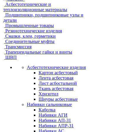
Асбестотехнические и
теплоизоляционные материалы
Подшипники, подшипниковые узлы и
детали
Промышленные товары
Резинотехнические изделия
Смазки, клеи, герметики
Соединительные муфты
Трансмиссия
Трапецеидальные гайки и винты
ШВП
Асбестотехнические изделия
Картон асбестовый
Лента асбестовая
Лист асбостальной
Ткань асбестовая
Хризотил
Шнуры асбестовые
Набивки сальниковые
Каболка
Набивки АГИ
Набивки АП-31
Набивки АПР-31
Набивки АС