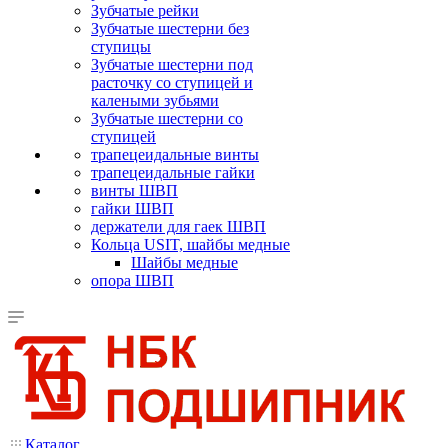
Зубчатые рейки
Зубчатые шестерни без
ступицы
Зубчатые шестерни под
расточку со ступицей и
калеными зубьями
Зубчатые шестерни со
ступицей
трапецеидальные винты
трапецеидальные гайки
винты ШВП
гайки ШВП
держатели для гаек ШВП
Кольца USIT, шайбы медные
Шайбы медные
опора ШВП
Каталог